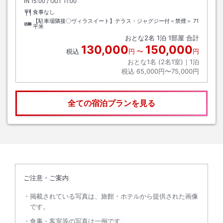
IN
チェックイン
15:00
/ OUT
チェックアウト
11:00
食事なし
【駐車場隣接〇ヴィラスイート】テラス・ジャグジー付＜禁煙＞
71
平米
おとな
2
名
1
泊
1
部屋 合計
130,000
150,000
税込
円
〜
円
おとな1名 (
2
名1室)｜
1
泊
税込
65,000円〜75,000円
全ての宿泊プランを見る
ご注意・ご案内
掲載されている写真は、旅館・ホテルから提供された画像
です。
食事・客室等の写真は一例です。