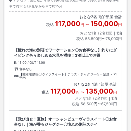
アクセス：
富山駅から車で約60分/金沢駅から車で約60分/高岡駅から
車で約30分/氷見駅から車で約15分
おとな
2
名
1
泊
1
部屋 合計
117,000
150,000
税込
円
〜
円
おとな1名 (
2
名1室)｜
1
泊
税込
58,500円〜75,000円
【憧れの海の別荘でワーケーション〇お食事なし】釣りにダ
イビング色々楽しめる氷見を満喫！3泊以上でお得
IN
チェックイン
15:00
/ OUT
チェックアウト
11:00
食事なし
【駐車場隣接〇ヴィラスイート】テラス・ジャグジー付＜禁煙＞
71
平米
おとな
2
名
1
泊
1
部屋 合計
117,000
135,000
税込
円
〜
円
おとな1名 (
2
名1室)｜
1
泊
税込
58,500円〜67,500円
【飛び出せ！夏旅】オーシャンビューヴィラスイート〇お食
事なし｜海が香るジャグジー〇憧れの別荘ステイ