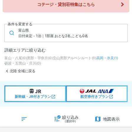
コテージ・貸別荘特集はこちら
条件を変更する
富山県
日付未定 - 1泊｜1部屋 おとな2名,こども0名
詳細エリアに絞り込む
富山・八尾
(
0
)
黒部・宇奈月
(
0
)
立山黒部アルペンルート
(
0
)
高岡・氷見
(
1
)
砺波・五箇山・庄川
(
0
)
北陸 全域に戻る
新幹線・JR付きプラン
航空券付きプラン
絞り込み
地図表示
(選択中)