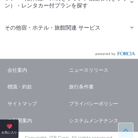
ン）・レンタカー付プランを探す
その他宿・ホテル・旅館関連 サービス
国内旅行・国内ツアー
JR・新幹線付きツアー
航空券付きツアー
会社案内
ニュースリリース
現地観光・レジャーチケット
標識・約款
旅行条件書
国内観光ガイド
旅行・観光情報
サイトマップ
プライバシーポリシー
ご利用案内
システムメンテナンス
ペー
お気に入り
Copyright JTB Corp. All rights reserved.