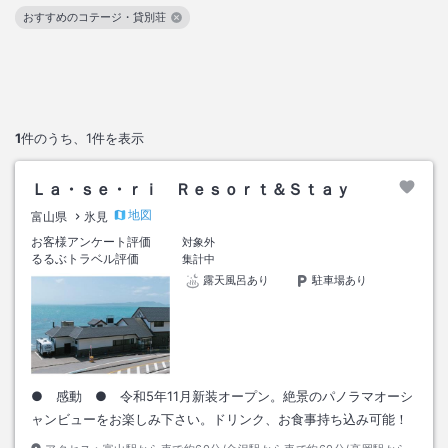
おすすめのコテージ・貸別荘
この絞り込み条件を解除
1
件のうち、
1
件を表示
Ｌａ・ｓｅ・ｒｉ Ｒｅｓｏｒｔ＆Ｓｔａｙ
地図
富山県
氷見
お客様アンケート評価
対象外
るるぶトラベル評価
集計中
露天風呂あり
駐車場あり
● 感動 ● 令和5年11月新装オープン。絶景のパノラマオーシ
ャンビューをお楽しみ下さい。ドリンク、お食事持ち込み可能！