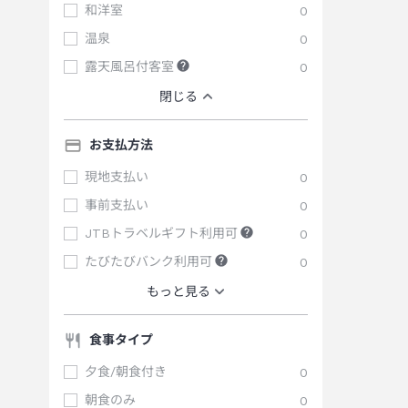
和洋室
0
温泉
0
露天風呂付客室
0
閉じる
お支払方法
現地支払い
0
事前支払い
0
JTBトラベルギフト利用可
0
たびたびバンク利用可
0
もっと見る
食事タイプ
夕食/朝食付き
0
朝食のみ
0