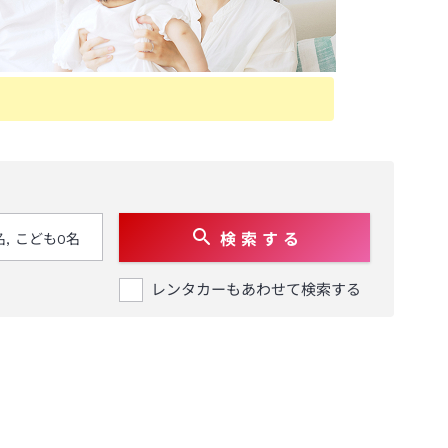
検 索 す る
レンタカーもあわせて検索する