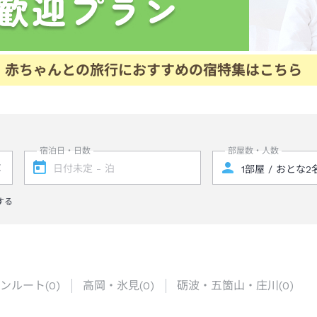
赤ちゃんとの旅行におすすめの宿特集はこちら
宿泊日・日数
部屋数・人数
する
ンルート
(
0
)
高岡・氷見
(
0
)
砺波・五箇山・庄川
(
0
)