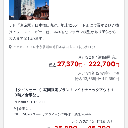
ＪＲ「東京駅」日本橋口直結。地上120メートルに位置する吹き抜
けのフロントロビーには、本格的なジオラマ模型があり子供から
大人まで楽しめます。
アクセス：
ＪＲ東京駅新幹線日本橋口出口→徒歩約１分
おとな
2
名
1
泊
1
部屋 合計
27,370
222,700
税込
円
〜
円
おとな1名 (
2
名1室)｜
1
泊
税込
13,685円〜111,350円
【タイムセール】期間限定プラン！レイトチェックアウト１
３時／食事なし
IN
チェックイン
15:00
/ OUT
チェックアウト
13:00
食事なし
UTSUROIスーペリアクイーン20平米 禁煙
20平米
おとな
2
名
1
泊
1
部屋 合計