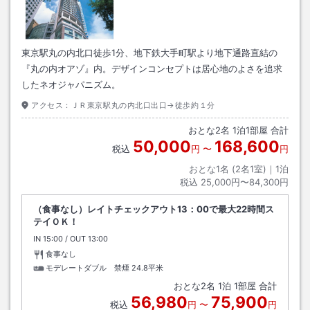
東京駅丸の内北口徒歩1分、地下鉄大手町駅より地下通路直結の
『丸の内オアゾ』内。デザインコンセプトは居心地のよさを追求
したネオジャパニズム。
アクセス：
ＪＲ東京駅丸の内北口出口→徒歩約１分
おとな
2
名
1
泊
1
部屋 合計
50,000
168,600
税込
円
〜
円
おとな1名 (
2
名1室)｜
1
泊
税込
25,000円〜84,300円
（食事なし）レイトチェックアウト13：00で最大22時間ス
テイＯＫ！
IN
チェックイン
15:00
/ OUT
チェックアウト
13:00
食事なし
モデレートダブル 禁煙
24.8平米
おとな
2
名
1
泊
1
部屋 合計
56,980
75,900
税込
円
〜
円