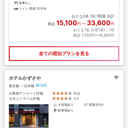
食事なし
ツイン 禁煙
20平米
おとな
2
名
1
泊
1
部屋 合計
15,100
33,600
税込
円
〜
円
おとな1名 (
2
名1室)｜
1
泊
税込
7,550円〜16,800円
全ての宿泊プランを見る
ホテルかずさや
地図
東京都
日本橋
お客様アンケート評価
81点
るるぶトラベル評価
4.3
大浴場あり
駅徒歩5分
駐車場あり