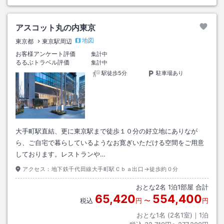
アスコット丸の内東京
地図
東京都
東京駅周辺
お客様アンケート評価
集計中
るるぶトラベル評価
集計中
駅徒歩5分
駐車場あり
大手町駅直結、更に東京駅まで徒歩１０分の好立地にありなが
ら、ご自宅で暮らしているようなお寛ぎいただける空間をご用意
しております。レストランや…
アクセス：
地下鉄千代田線大手町駅Ｃｂａ出口→徒歩約０分
おとな
2
名
1
泊
1
部屋 合計
65,420
554,400
税込
円
〜
円
おとな1名 (
2
名1室)｜
1
泊