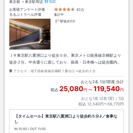
地図
東京都
東京駅周辺
お客様アンケート評価
82点
るるぶトラベル評価
集計中
駅徒歩5分
ＪＲ東京駅八重洲口より徒歩５分。東京メトロ銀座線京橋駅より
徒歩２分。中央通りに面しており、銀座・日本橋へは徒歩圏内。
アクセス：
地下鉄銀座線京橋駅７番出口→徒歩約２分
おとな
2
名
1
泊
1
部屋 合計
25,080
119,540
税込
円
〜
円
おとな1名 (
2
名1室)｜
1
泊
税込
12,540円〜59,770円
【タイムセール】東京駅八重洲口より徒歩約５分♪／食事な
し
IN
チェックイン
15:00
/ OUT
チェックアウト
11:00