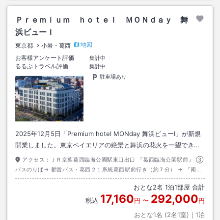
Ｐｒｅｍｉｕｍ ｈｏｔｅｌ ＭＯＮｄａｙ 舞
浜ビューＩ
地図
東京都
小岩・葛西
お客様アンケート評価
集計中
るるぶトラベル評価
集計中
駐車場あり
2025年12月5日「Premium hotel MONday 舞浜ビューⅠ」が新規
開業しました。東京ベイエリアの絶景と舞浜の花火を一望でき…
アクセス：
ＪＲ京葉葛西臨海公園駅東口出口 『葛西臨海公園駅前』 ③
バスのりば→ 都営バス・葛西２１系統葛西駅前行き（約７分） → 『南葛
西中学校前』下車 → 徒歩（約４分）→ ホテル
おとな
2
名
1
泊
1
部屋 合計
17,160
292,000
税込
円
〜
円
おとな1名 (
2
名1室)｜
1
泊