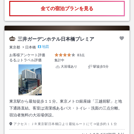
全ての宿泊プランを見る
三井ガーデンホテル日本橋プレミア
地図
東京都
日本橋
お客様アンケート評価
83点
るるぶトラベル評価
集計中
大浴場あり
駅徒歩5分
東京駅から最短徒歩１１分。東京メトロ銀座線「三越前駅」と地
下通路直結。客室は清潔感あるバス・トイレ・洗面の三点分離。
宿泊者無料の大浴場併設。
アクセス：
ＪＲ東京駅日本橋口より最短ルートにて→徒歩約１１分