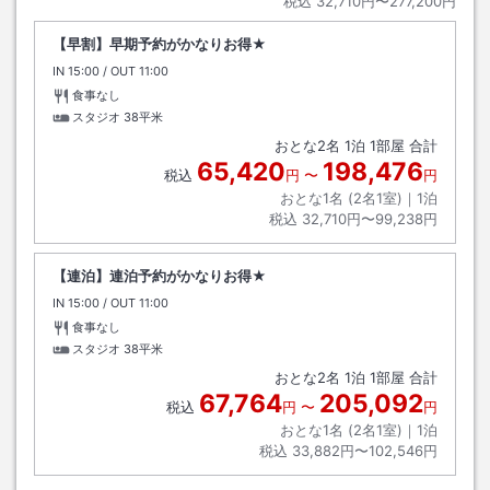
税込
32,710円〜277,200円
【早割】早期予約がかなりお得★
IN
チェックイン
15:00
/ OUT
チェックアウト
11:00
食事なし
スタジオ
38平米
おとな
2
名
1
泊
1
部屋 合計
65,420
198,476
税込
円
〜
円
おとな1名 (
2
名1室)｜
1
泊
税込
32,710円〜99,238円
【連泊】連泊予約がかなりお得★
IN
チェックイン
15:00
/ OUT
チェックアウト
11:00
食事なし
スタジオ
38平米
おとな
2
名
1
泊
1
部屋 合計
67,764
205,092
税込
円
〜
円
おとな1名 (
2
名1室)｜
1
泊
税込
33,882円〜102,546円