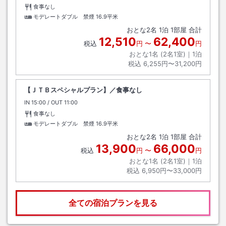
食事なし
モデレートダブル 禁煙
16.9平米
おとな
2
名
1
泊
1
部屋 合計
12,510
62,400
税込
円
〜
円
おとな1名 (
2
名1室)｜
1
泊
税込
6,255円〜31,200円
【ＪＴＢスペシャルプラン】／食事なし
IN
チェックイン
15:00
/ OUT
チェックアウト
11:00
食事なし
モデレートダブル 禁煙
16.9平米
おとな
2
名
1
泊
1
部屋 合計
13,900
66,000
税込
円
〜
円
おとな1名 (
2
名1室)｜
1
泊
税込
6,950円〜33,000円
全ての宿泊プランを見る