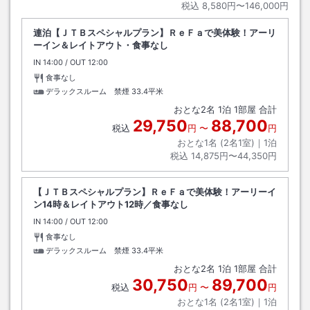
税込
8,580円〜146,000円
連泊【ＪＴＢスペシャルプラン】ＲｅＦａで美体験！アーリ
ーイン＆レイトアウト・食事なし
IN
チェックイン
14:00
/ OUT
チェックアウト
12:00
食事なし
デラックスルーム 禁煙
33.4平米
おとな
2
名
1
泊
1
部屋 合計
29,750
88,700
税込
円
〜
円
おとな1名 (
2
名1室)｜
1
泊
税込
14,875円〜44,350円
【ＪＴＢスペシャルプラン】ＲｅＦａで美体験！アーリーイ
ン14時＆レイトアウト12時／食事なし
IN
チェックイン
14:00
/ OUT
チェックアウト
12:00
食事なし
デラックスルーム 禁煙
33.4平米
おとな
2
名
1
泊
1
部屋 合計
30,750
89,700
税込
円
〜
円
おとな1名 (
2
名1室)｜
1
泊