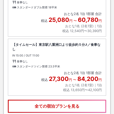
食事なし
スタンダードダブル禁煙
18平米
おとな
2
名
1
泊
1
部屋 合計
25,080
60,780
税込
円
〜
円
おとな1名 (
2
名1室)｜
1
泊
税込
12,540円〜30,390円
【タイムセール】東京駅八重洲口より徒歩約５分♪／食事な
し
IN
チェックイン
15:00
/ OUT
チェックアウト
11:00
食事なし
スタンダードツイン禁煙
23.5平米
おとな
2
名
1
泊
1
部屋 合計
27,300
84,200
税込
円
〜
円
おとな1名 (
2
名1室)｜
1
泊
税込
13,650円〜42,100円
全ての宿泊プランを見る