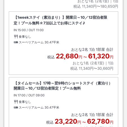
おとな1名 (
2
名1室)｜
1
泊
税込
11,340円〜180,650円
【1weekステイ（素泊まり）】開業日～10／12宿泊者限
定！プール無料☆7泊以上でお得にステイ♪
IN
チェックイン
15:00
/ OUT
チェックアウト
11:00
食事なし
スーペリアルーム
30.47平米
おとな
2
名
1
泊
1
部屋 合計
22,680
61,320
税込
円
〜
円
おとな1名 (
2
名1室)｜
1
泊
税込
11,340円〜30,660円
【タイムセール】17時～翌9時のショートステイ（素泊り）
開業日～10／12宿泊者限定！プール無料
IN
チェックイン
17:00
/ OUT
チェックアウト
09:00
食事なし
スーペリアルーム
30.47平米
おとな
2
名
1
泊
1
部屋 合計
23,220
62,780
税込
円
〜
円