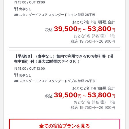
IN
チェックイン
15:00
/ OUT
チェックアウト
13:00
食事なし
スタンダードフロア スタンダードツイン 禁煙
26平米
おとな
2
名
1
泊
1
部屋 合計
39,500
53,800
税込
円
〜
円
おとな1名 (
2
名1室)｜
1
泊
税込
19,750円〜26,900円
【早期90】（食事なし）館内で利用できる10％割引券（滞
在中1回）付！最大22時間ステイＯＫ！
IN
チェックイン
15:00
/ OUT
チェックアウト
13:00
食事なし
スタンダードフロア スタンダードダブル 禁煙
26平米
おとな
2
名
1
泊
1
部屋 合計
39,500
53,800
税込
円
〜
円
おとな1名 (
2
名1室)｜
1
泊
税込
19,750円〜26,900円
全ての宿泊プランを見る