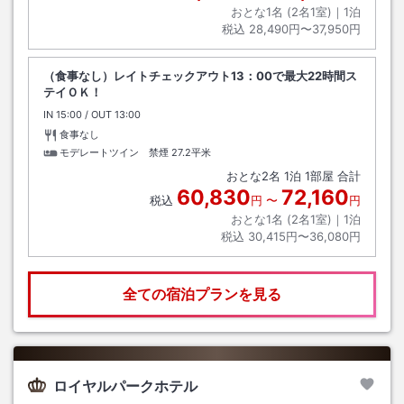
おとな1名 (
2
名1室)｜
1
泊
税込
28,490円〜37,950円
（食事なし）レイトチェックアウト13：00で最大22時間ス
テイＯＫ！
IN
チェックイン
15:00
/ OUT
チェックアウト
13:00
食事なし
モデレートツイン 禁煙
27.2平米
おとな
2
名
1
泊
1
部屋 合計
60,830
72,160
税込
円
〜
円
おとな1名 (
2
名1室)｜
1
泊
税込
30,415円〜36,080円
全ての宿泊プランを見る
ロイヤルパークホテル