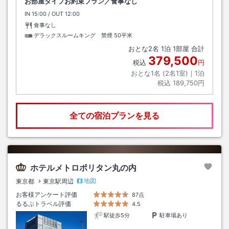
お部屋タイプお約束プラン／食事なし
IN
チェックイン
15:00
/ OUT
チェックアウト
12:00
食事なし
デラックスルームキング 禁煙
50平米
おとな
2
名
1
泊
1
部屋 合計
379,500
税込
円
おとな1名 (
2
名1室)｜
1
泊
税込
189,750円
全ての宿泊プランを見る
ホテルメトロポリタン丸の内
地図
東京都
東京駅周辺
お客様アンケート評価
87点
るるぶトラベル評価
4.5
駅徒歩5分
駐車場あり