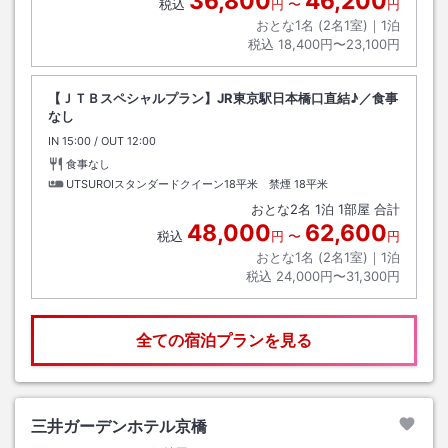
36,800
46,200
税込
円
〜
円
おとな1名 (
2
名1室)｜
1
泊
税込
18,400円〜23,100円
【ＪＴＢスペシャルプラン】JR東京駅日本橋口直結♪／食事
なし
IN
チェックイン
15:00
/ OUT
チェックアウト
12:00
食事なし
UTSUROIスタンダードクイーン18平米 禁煙
18平米
おとな
2
名
1
泊
1
部屋 合計
48,000
62,600
税込
円
〜
円
おとな1名 (
2
名1室)｜
1
泊
税込
24,000円〜31,300円
全ての宿泊プランを見る
三井ガーデンホテル京橋