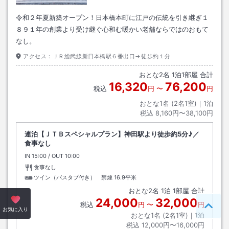
令和２年夏新築オープン！日本橋本町に江戸の伝統を引き継ぎ１
８９１年の創業より受け継ぐ心和む暖かい老舗ならではのおもて
なし。
アクセス：
ＪＲ総武線新日本橋駅６番出口→徒歩約１分
おとな
2
名
1
泊
1
部屋 合計
16,320
76,200
税込
円
〜
円
おとな1名 (
2
名1室)｜
1
泊
税込
8,160円〜38,100円
連泊【ＪＴＢスペシャルプラン】神田駅より徒歩約5分♪／
食事なし
IN
チェックイン
15:00
/ OUT
チェックアウト
10:00
食事なし
ツイン（バスタブ付き） 禁煙
16.9平米
おとな
2
名
1
泊
1
部屋 合計
24,000
32,000
税込
円
〜
円
ペー
お気に入り
おとな1名 (
2
名1室)｜
1
泊
税込
12,000円〜16,000円