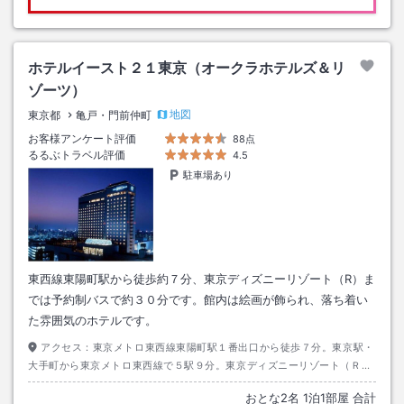
ホテルイースト２１東京（オークラホテルズ＆リ
ゾーツ）
地図
東京都
亀戸・門前仲町
お客様アンケート評価
88点
るるぶトラベル評価
4.5
駐車場あり
東西線東陽町駅から徒歩約７分、東京ディズニーリゾート（R）ま
では予約制バスで約３０分です。館内は絵画が飾られ、落ち着い
た雰囲気のホテルです。
アクセス：
東京メトロ東西線東陽町駅１番出口から徒歩７分。東京駅・
大手町から東京メトロ東西線で５駅９分。東京ディズニーリゾート（Ｒ）
まで予約制バスで３０分。
おとな
2
名
1
泊
1
部屋 合計