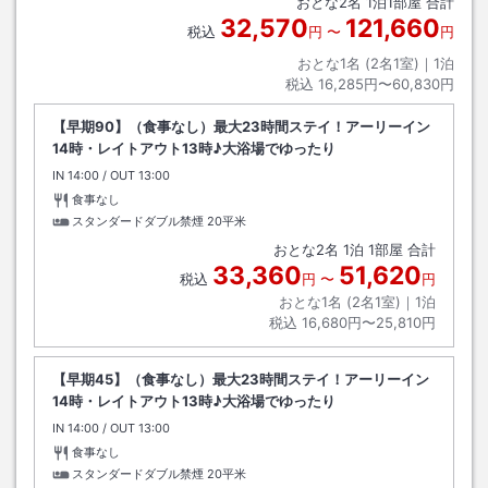
おとな
2
名
1
泊
1
部屋 合計
32,570
121,660
税込
円
〜
円
おとな1名 (
2
名1室)｜
1
泊
税込
16,285円〜60,830円
【早期90】（食事なし）最大23時間ステイ！アーリーイン
14時・レイトアウト13時♪大浴場でゆったり
IN
チェックイン
14:00
/ OUT
チェックアウト
13:00
食事なし
スタンダードダブル禁煙
20平米
おとな
2
名
1
泊
1
部屋 合計
33,360
51,620
税込
円
〜
円
おとな1名 (
2
名1室)｜
1
泊
税込
16,680円〜25,810円
【早期45】（食事なし）最大23時間ステイ！アーリーイン
14時・レイトアウト13時♪大浴場でゆったり
IN
チェックイン
14:00
/ OUT
チェックアウト
13:00
食事なし
スタンダードダブル禁煙
20平米