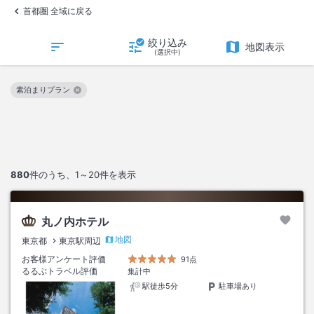
首都圏 全域に戻る
絞り込み
地図表示
(選択中)
素泊まりプラン
この絞り込み条件を解除
880
件のうち、
1～20
件を表示
丸ノ内ホテル
地図
東京都
東京駅周辺
お客様アンケート評価
91点
るるぶトラベル評価
集計中
駅徒歩5分
駐車場あり