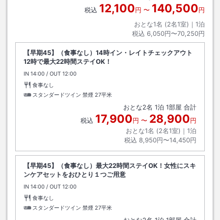
12,100
140,500
税込
円
〜
円
おとな1名 (
2
名1室)｜
1
泊
税込
6,050円〜70,250円
【早期45】（食事なし）14時イン・レイトチェックアウト
12時で最大22時間ステイOK！
IN
チェックイン
14:00
/ OUT
チェックアウト
12:00
食事なし
スタンダードツイン 禁煙
27平米
おとな
2
名
1
泊
1
部屋 合計
17,900
28,900
税込
円
〜
円
おとな1名 (
2
名1室)｜
1
泊
税込
8,950円〜14,450円
【早期45】（食事なし）最大22時間ステイOK！女性にスキ
ンケアセットをおひとり１つご用意
IN
チェックイン
14:00
/ OUT
チェックアウト
12:00
食事なし
スタンダードツイン 禁煙
27平米