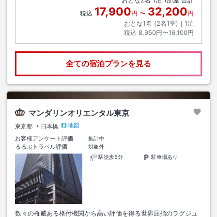
おとな
2
名
1
泊
1
部屋 合計
17,900
32,200
税込
円
〜
円
おとな1名 (
2
名1室)｜
1
泊
税込
8,950円〜16,100円
全ての宿泊プランを見る
マンダリンオリエンタル東京
地図
東京都
日本橋
お客様アンケート評価
集計中
るるぶトラベル評価
対象外
駅徒歩5分
駐車場あり
数々の権威ある格付機関から高い評価を得る世界屈指のラグジュ