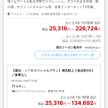
様々なアートが彩る空間でリフレッシュ。サウナ付き大浴場「潮
の湯」やフィットネスルーム有。全室インターネットTV完備。
アクセス：
ＪＲ京葉線・武蔵野線潮見駅→徒歩約１分
おとな
2
名
1
泊
1
部屋 合計
25,316
226,724
税込
円
〜
円
おとな1名 (
2
名1室)｜
1
泊
税込
12,658円〜113,362円
割引クーポン配布中
※利用条件あり
９月までの宿泊に使える割引クーポン
【連泊・ＪＴＢスペシャルプラン】潮見駅より徒歩約1分♪
／食事なし
IN
チェックイン
15:00
/ OUT
チェックアウト
11:00
食事なし
スーペリアツインルーム 禁煙
29.7平米
おとな
2
名
1
泊
1
部屋 合計
25,316
134,692
税込
円
〜
円