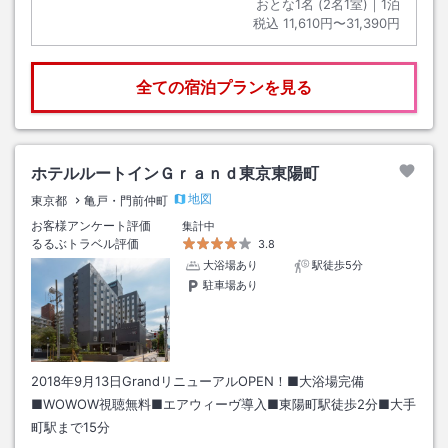
おとな1名 (
2
名1室)｜
1
泊
税込
11,610円〜31,390円
全ての宿泊プランを見る
ホテルルートインＧｒａｎｄ東京東陽町
地図
東京都
亀戸・門前仲町
お客様アンケート評価
集計中
るるぶトラベル評価
3.8
大浴場あり
駅徒歩5分
駐車場あり
2018年9月13日GrandリニューアルOPEN！■大浴場完備
■WOWOW視聴無料■エアウィーヴ導入■東陽町駅徒歩2分■大手
町駅まで15分