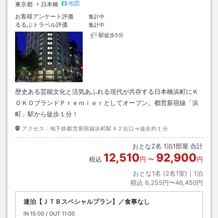
地図
東京都
日本橋
お客様アンケート評価
集計中
るるぶトラベル評価
集計中
駅徒歩5分
歴史ある芸能文化と活気あふれる現代が共存する日本橋浜町にＫ
ＯＫＯブランドＰｒｅｍｉｅｒとしてオープン。都営新宿線「浜
町」駅から徒歩１分！
アクセス：
地下鉄都営新宿線浜町駅Ａ２出口→徒歩約１分
おとな
2
名
1
泊
1
部屋 合計
12,510
92,900
税込
円
〜
円
おとな1名 (
2
名1室)｜
1
泊
税込
6,255円〜46,450円
連泊【ＪＴＢスペシャルプラン】／食事なし
IN
チェックイン
15:00
/ OUT
チェックアウト
11:00