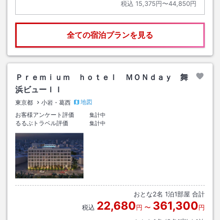
税込
15,375円〜44,850円
全ての宿泊プランを見る
Ｐｒｅｍｉｕｍ ｈｏｔｅｌ ＭＯＮｄａｙ 舞
浜ビューＩＩ
地図
東京都
小岩・葛西
お客様アンケート評価
集計中
るるぶトラベル評価
集計中
おとな
2
名
1
泊
1
部屋 合計
22,680
361,300
税込
円
〜
円