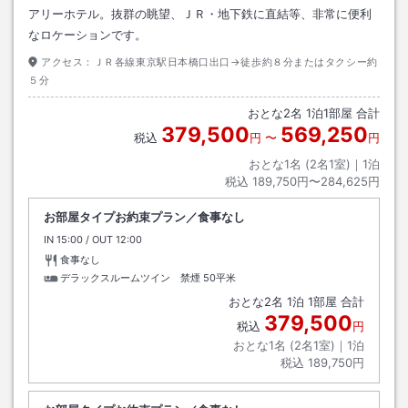
アリーホテル。抜群の眺望、ＪＲ・地下鉄に直結等、非常に便利
なロケーションです。
アクセス：
ＪＲ各線東京駅日本橋口出口→徒歩約８分またはタクシー約
５分
おとな
2
名
1
泊
1
部屋 合計
379,500
569,250
税込
円
〜
円
おとな1名 (
2
名1室)｜
1
泊
税込
189,750円〜284,625円
お部屋タイプお約束プラン／食事なし
IN
チェックイン
15:00
/ OUT
チェックアウト
12:00
食事なし
デラックスルームツイン 禁煙
50平米
おとな
2
名
1
泊
1
部屋 合計
379,500
税込
円
おとな1名 (
2
名1室)｜
1
泊
税込
189,750円