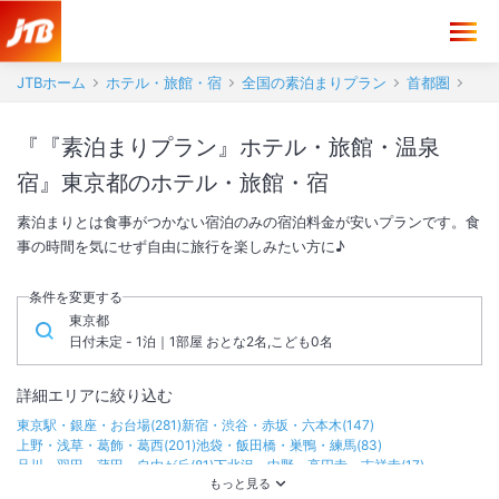
JTBホーム
ホテル・旅館・宿
全国の素泊まりプラン
首都圏
『『素泊まりプラン』ホテル・旅館・温泉
宿』東京都のホテル・旅館・宿
素泊まりとは食事がつかない宿泊のみの宿泊料金が安いプランです。食
事の時間を気にせず自由に旅行を楽しみたい方に♪
条件を変更する
東京都
日付未定 - 1泊｜1部屋 おとな2名,こども0名
詳細エリアに絞り込む
東京駅・銀座・お台場
(
281
)
新宿・渋谷・赤坂・六本木
(
147
)
上野・浅草・葛飾・葛西
(
201
)
池袋・飯田橋・巣鴨・練馬
(
83
)
品川・羽田・蒲田・自由が丘
(
81
)
下北沢・中野・高円寺・吉祥寺
(
17
)
立川・調布
(
29
)
町田・八王子・高尾
(
21
)
奥多摩
(
6
)
伊豆七島・小笠原
(
14
)