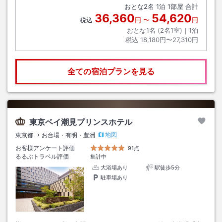
おとな
2
名
1
泊
1
部屋 合計
36,360
54,620
税込
円
〜
円
おとな1名 (
2
名1室)｜
1
泊
税込
18,180円〜27,310円
全ての宿泊プランを見る
東京ベイ潮見プリンスホテル
地図
東京都
お台場・有明・豊洲
お客様アンケート評価
91点
るるぶトラベル評価
集計中
大浴場あり
駅徒歩5分
駐車場あり