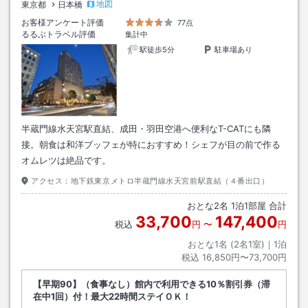
地図
東京都
日本橋
お客様アンケート評価
77点
るるぶトラベル評価
集計中
駅徒歩5分
駐車場あり
半蔵門線水天宮駅直結、成田・羽田空港へ便利なT-CATにも隣
接。朝食は和洋ブッフェが特におすすめ！シェフが目の前で作る
オムレツは絶品です。
アクセス：
地下鉄東京メトロ半蔵門線水天宮前駅直結（４番出口）
おとな
2
名
1
泊
1
部屋 合計
33,700
147,400
税込
円
〜
円
おとな1名 (
2
名1室)｜
1
泊
税込
16,850円〜73,700円
【早期90】（食事なし）館内で利用できる10％割引券（滞
在中1回）付！最大22時間ステイＯＫ！