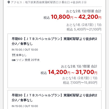
アクセス：
地下鉄東西線東陽町駅西口２番出口→徒歩約２分
おとな
2
名
1
泊
1
部屋 合計
10,800
42,200
税込
円
〜
円
おとな1名 (
2
名1室)｜
1
泊
税込
5,400円〜21,100円
早期60【ＪＴＢスペシャルプラン】東陽町駅駅より徒歩約2
分♪／食事なし
IN
チェックイン
15:00
/ OUT
チェックアウト
10:00
食事なし
ツイン 禁煙
20平米
おとな
2
名
1
泊
1
部屋 合計
14,200
31,700
税込
円
〜
円
おとな1名 (
2
名1室)｜
1
泊
税込
7,100円〜15,850円
早期30【ＪＴＢスペシャルプラン】東陽町駅駅より徒歩約2
分♪／食事なし
IN
チェックイン
15:00
/ OUT
チェックアウト
10:00