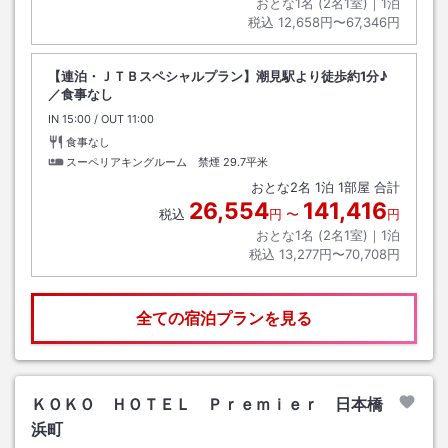
おとな1名 (
2
名1室)｜
1
泊
税込
12,658円〜67,346円
【連泊・ＪＴＢスペシャルプラン】潮見駅より徒歩約1分♪
／食事なし
IN
チェックイン
15:00
/ OUT
チェックアウト
11:00
食事なし
スーペリアキングルーム 禁煙
29.7平米
おとな
2
名
1
泊
1
部屋 合計
26,554
141,416
税込
円
〜
円
おとな1名 (
2
名1室)｜
1
泊
税込
13,277円〜70,708円
全ての宿泊プランを見る
ＫＯＫＯ ＨＯＴＥＬ Ｐｒｅｍｉｅｒ 日本橋
浜町