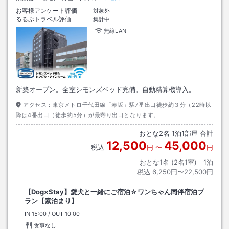
お客様アンケート評価
対象外
るるぶトラベル評価
集計中
無線LAN
新築オープン。全室シモンズベッド完備。自動精算機導入。
アクセス：
東京メトロ千代田線「赤坂」駅7番出口徒歩約３分（22時以
降は4番出口（徒歩約5分）が最寄り出口となります。
おとな
2
名
1
泊
1
部屋 合計
12,500
45,000
税込
円
〜
円
おとな1名 (
2
名1室)｜
1
泊
税込
6,250円〜22,500円
【Dog×Stay】愛犬と一緒にご宿泊☆ワンちゃん同伴宿泊プ
ラン【素泊まり】
IN
チェックイン
15:00
/ OUT
チェックアウト
10:00
食事なし