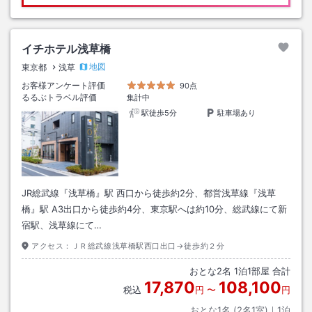
イチホテル浅草橋
地図
東京都
浅草
お客様アンケート評価
90点
るるぶトラベル評価
集計中
駅徒歩5分
駐車場あり
JR総武線『浅草橋』駅 西口から徒歩約2分、都営浅草線『浅草
橋』駅 A3出口から徒歩約4分、東京駅へは約10分、総武線にて新
宿駅、浅草線にて…
アクセス：
ＪＲ総武線浅草橋駅西口出口→徒歩約２分
おとな
2
名
1
泊
1
部屋 合計
17,870
108,100
税込
円
〜
円
おとな1名 (
2
名1室)｜
1
泊