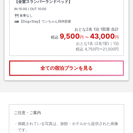
【全室スランバーランドベッド】
IN
チェックイン
15:00
/ OUT
チェックアウト
10:00
食事なし
【Dog×Stay】ワンちゃん同伴部屋
おとな
2
名
1
泊
1
部屋 合計
9,500
43,000
税込
円
〜
円
おとな1名 (
2
名1室)｜
1
泊
税込
4,750円〜21,500円
全ての宿泊プランを見る
ご注意・ご案内
掲載されている写真は、旅館・ホテルから提供された画像
です。