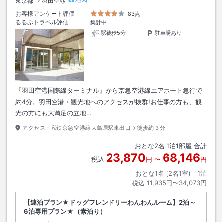
東京都
羽田空港
お客様アンケート評価
83点
るるぶトラベル評価
集計中
駅徒歩5分
駐車場あり
『羽田空港国際線ターミナル』から京急空港線エアポート急行で
約4分。羽田空港・観光地へのアクセスが抜群!お仕事の方も、観
光の方にも大満足の立地…
アクセス：
私鉄京急空港線大鳥居駅東出口→徒歩約３分
おとな
2
名
1
泊
1
部屋 合計
23,870
68,146
税込
円
〜
円
おとな1名 (
2
名1室)｜
1
泊
税込
11,935円〜34,073円
【連泊プラン★ドッグフレンドリーわんわんルーム】2泊～
6泊専用プラン★（素泊り）