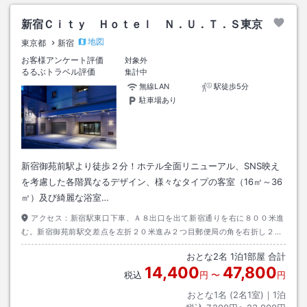
新宿Ｃｉｔｙ Ｈｏｔｅｌ Ｎ．Ｕ．Ｔ．Ｓ東京
地図
東京都
新宿
お客様アンケート評価
対象外
るるぶトラベル評価
集計中
無線LAN
駅徒歩5分
駐車場あり
新宿御苑前駅より徒歩２分！ホテル全面リニューアル、SNS映え
を考慮した各階異なるデザイン、様々なタイプの客室（16㎡～36
㎡）及び綺麗な浴室…
アクセス：
新宿駅東口下車、Ａ８出口を出て新宿通りを右に８００米進
む。新宿御苑前駅交差点を左折２０米進み２つ目郵便局の角を右折し２０
米進む。１つ目のＴ字路を左折。青い看板が目印のホテル。
おとな
2
名
1
泊
1
部屋 合計
14,400
47,800
税込
円
〜
円
おとな1名 (
2
名1室)｜
1
泊