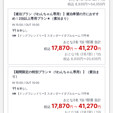
税込
8,935円〜54,050円
【連泊プラン（1わんちゃん専用）】連泊希望の方におすす
め！2泊以上専用プラン★（素泊まり）
IN
チェックイン
15:00
/ OUT
チェックアウト
10:00
食事なし
【ドッグフレンドリー】スタンダードダブルルーム
11平米
おとな
2
名
1
泊
1
部屋 合計
17,870
41,270
税込
円
〜
円
おとな1名 (
2
名1室)｜
1
泊
税込
8,935円〜20,635円
【期間限定の特別プラン☆（1わんちゃん専用）】（素泊ま
り）
IN
チェックイン
15:00
/ OUT
チェックアウト
10:00
食事なし
【ドッグフレンドリー】スタンダードダブルルーム
11平米
おとな
2
名
1
泊
1
部屋 合計
17,870
41,270
税込
円
〜
円
おとな1名 (
2
名1室)｜
1
泊