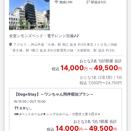
無線LAN
駅徒歩5分
全室シモンズベッド・電子レンジ完備♪♪
アクセス：
JR山手線「大塚」駅 南口 徒歩 約3分東京メトロ丸ノ内線
「新大塚」駅 1番口 徒歩 約5分都電荒川線「大塚駅前」駅 徒歩 約3分
おとな
2
名
1
泊
1
部屋 合計
14,000
49,500
税込
円
〜
円
おとな1名 (
2
名1室)｜
1
泊
税込
7,000円〜24,750円
【Dog×Stay】～ワンちゃん同伴宿泊プラン～
IN
チェックイン
15:00
/ OUT
チェックアウト
10:00
食事なし
♪ペットルーム♪★シングルルーム－小型犬１室２匹ＯＫ－
おとな
2
名
1
泊
1
部屋 合計
14,000
49,500
税込
円
〜
円