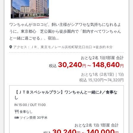
ワンちゃんがヨロコビ、飼い主様がシアワセな気持ちになれるよ
うに。東京都心 芝公園から徒歩圏内で「館内すべてワンちゃん
と一緒に過ごせる」、宿泊…
アクセス：
ＪＲ、東京モノレール浜松町駅北口出口→徒歩約８分
おとな
2
名
1
泊
1
部屋 合計
30,240
148,640
税込
円
〜
円
おとな1名 (
2
名1室)｜
1
泊
税込
15,120円〜74,320円
【ＪＴＢスペシャルプラン】ワンちゃんと一緒に♪／食事な
し
IN
チェックイン
15:00
/ OUT
チェックアウト
11:00
食事なし
ツイン禁煙
30平米
おとな
2
名
1
泊
1
部屋 合計
30,240
140,000