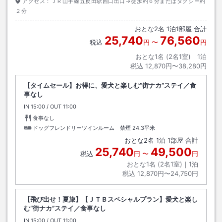
アクセス：
ＪＲ山手線五反田駅西口出口→徒歩約６分またはタクシー約
２分
おとな
2
名
1
泊
1
部屋 合計
25,740
76,560
税込
円
〜
円
おとな1名 (
2
名1室)｜
1
泊
税込
12,870円〜38,280円
【タイムセール】お得に、愛犬と楽しむ“街ナカ”ステイ／食
事なし
IN
チェックイン
15:00
/ OUT
チェックアウト
11:00
食事なし
ドッグフレンドリーツインルーム 禁煙
24.3平米
おとな
2
名
1
泊
1
部屋 合計
25,740
49,500
税込
円
〜
円
おとな1名 (
2
名1室)｜
1
泊
税込
12,870円〜24,750円
【飛び出せ！夏旅】【ＪＴＢスペシャルプラン】愛犬と楽し
む“街ナカ”ステイ／食事なし
IN
チェックイン
15:00
/ OUT
チェックアウト
11:00