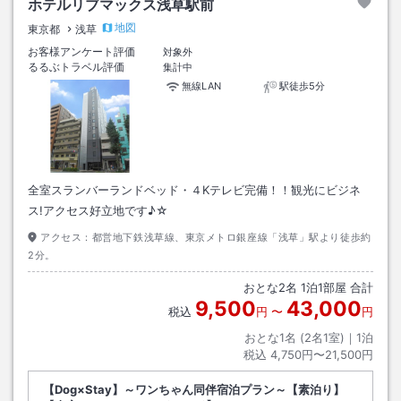
ホテルリブマックス浅草駅前
地図
東京都
浅草
お客様アンケート評価
対象外
るるぶトラベル評価
集計中
無線LAN
駅徒歩5分
全室スランバーランドベッド・４Kテレビ完備！！観光にビジネ
ス!アクセス好立地です♪☆
アクセス：
都営地下鉄浅草線、東京メトロ銀座線「浅草」駅より徒歩約
2分。
おとな
2
名
1
泊
1
部屋 合計
9,500
43,000
税込
円
〜
円
おとな1名 (
2
名1室)｜
1
泊
税込
4,750円〜21,500円
【Dog×Stay】～ワンちゃん同伴宿泊プラン～【素泊り】