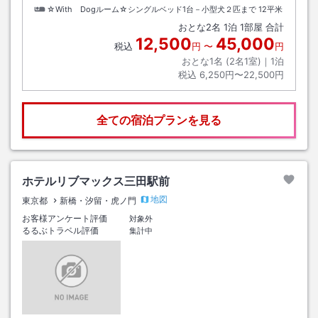
☆With Dogルーム☆シングルベッド1台－小型犬２匹まで
12平米
おとな
2
名
1
泊
1
部屋 合計
12,500
45,000
税込
円
〜
円
おとな1名 (
2
名1室)｜
1
泊
税込
6,250円〜22,500円
全ての宿泊プランを見る
ホテルリブマックス三田駅前
地図
東京都
新橋・汐留・虎ノ門
お客様アンケート評価
対象外
るるぶトラベル評価
集計中