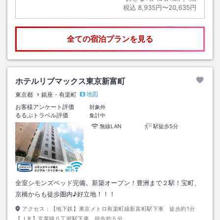
税込
8,935円〜20,635円
全ての宿泊プランを見る
ホテルリブマックス東京新富町
地図
東京都
銀座・有楽町
お客様アンケート評価
対象外
るるぶトラベル評価
集計中
無線LAN
駅徒歩5分
全室シモンズベッド完備。新築オープン！豊洲まで２駅！宝町、
京橋からも徒歩圏内♪好立地！！！
アクセス：
【地下鉄】東京メトロ有楽町線新富町駅下車 徒歩約1分
【ＪＲ】京葉線八丁堀駅下車 徒歩約５分