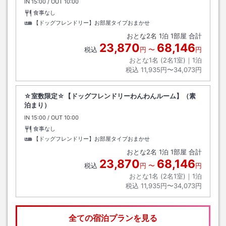
IN
チェックイン
15:00
/ OUT
チェックアウト
10:00
食事なし
【ドッグフレンドリー】お部屋タイプおまかせ
おとな
2
名
1
泊
1
部屋 合計
23,870
68,146
税込
円
〜
円
おとな1名 (
2
名1室)｜
1
泊
税込
11,935円〜34,073円
☆室数限定☆【ドッグフレンドリーわんわんルーム】（素
泊まり）
IN
チェックイン
15:00
/ OUT
チェックアウト
10:00
食事なし
【ドッグフレンドリー】お部屋タイプおまかせ
おとな
2
名
1
泊
1
部屋 合計
23,870
68,146
税込
円
〜
円
おとな1名 (
2
名1室)｜
1
泊
税込
11,935円〜34,073円
全ての宿泊プランを見る