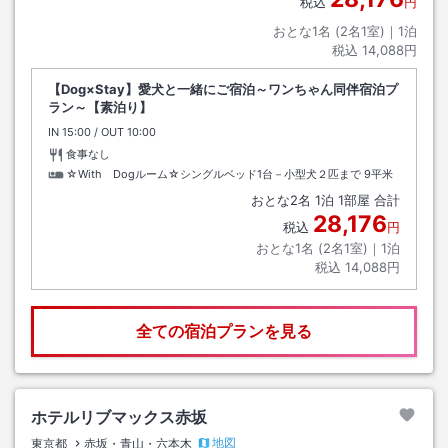
税込
円
おとな1名 (
2
名1室)｜
1
泊
税込
14,088円
【Dog×Stay】愛犬と一緒にご宿泊～ワンちゃん同伴宿泊プ
ラン～【素泊り】
IN
チェックイン
15:00
/ OUT
チェックアウト
10:00
食事なし
☆With Dogルーム☆シングルベッド1台－小型犬２匹まで
9平米
おとな
2
名
1
泊
1
部屋 合計
28,176
税込
円
おとな1名 (
2
名1室)｜
1
泊
税込
14,088円
全ての宿泊プランを見る
ホテルリブマックス赤坂
地図
東京都
赤坂・青山・六本木