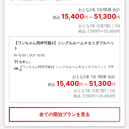
おとな
2
名
1
泊
1
部屋 合計
15,400
51,300
税込
円
〜
円
おとな1名 (
2
名1室)｜
1
泊
税込
7,700円〜25,650円
【ワンちゃん同伴可能♪】シングルルーム☆セミダブルベッ
ト
IN
チェックイン
15:00
/ OUT
チェックアウト
10:00
食事なし
【ワンちゃん同伴可能♪】シングルルーム☆セミダブルベット
11平
米
おとな
2
名
1
泊
1
部屋 合計
15,400
51,300
税込
円
〜
円
おとな1名 (
2
名1室)｜
1
泊
税込
7,700円〜25,650円
全ての宿泊プランを見る