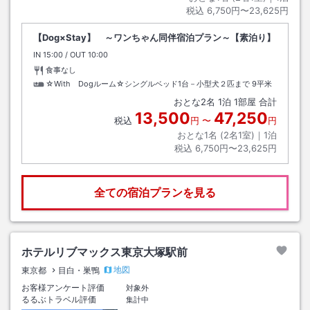
税込
6,750円〜23,625円
【Dog×Stay】 ～ワンちゃん同伴宿泊プラン～【素泊り】
IN
チェックイン
15:00
/ OUT
チェックアウト
10:00
食事なし
☆With Dogルーム☆シングルベッド1台－小型犬２匹まで
9平米
おとな
2
名
1
泊
1
部屋 合計
13,500
47,250
税込
円
〜
円
おとな1名 (
2
名1室)｜
1
泊
税込
6,750円〜23,625円
全ての宿泊プランを見る
ホテルリブマックス東京大塚駅前
地図
東京都
目白・巣鴨
お客様アンケート評価
対象外
るるぶトラベル評価
集計中