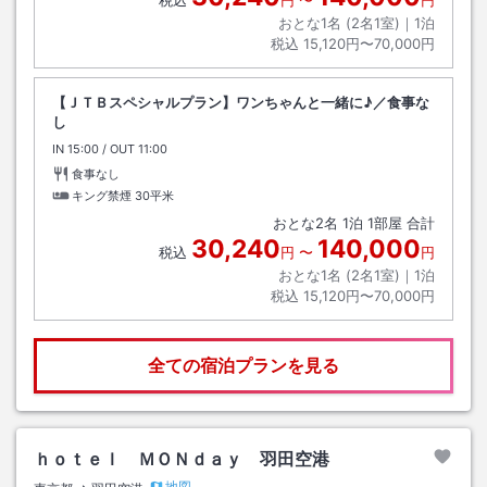
税込
円
〜
円
おとな1名 (
2
名1室)｜
1
泊
税込
15,120円〜70,000円
【ＪＴＢスペシャルプラン】ワンちゃんと一緒に♪／食事な
し
IN
チェックイン
15:00
/ OUT
チェックアウト
11:00
食事なし
キング禁煙
30平米
おとな
2
名
1
泊
1
部屋 合計
30,240
140,000
税込
円
〜
円
おとな1名 (
2
名1室)｜
1
泊
税込
15,120円〜70,000円
全ての宿泊プランを見る
ｈｏｔｅｌ ＭＯＮｄａｙ 羽田空港
地図