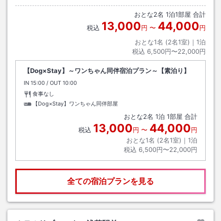
おとな
2
名
1
泊
1
部屋 合計
13,000
44,000
税込
円
〜
円
おとな1名 (
2
名1室)｜
1
泊
税込
6,500円〜22,000円
【Dog×Stay】～ワンちゃん同伴宿泊プラン～【素泊り】
IN
チェックイン
15:00
/ OUT
チェックアウト
10:00
食事なし
【Dog×Stay】ワンちゃん同伴部屋
おとな
2
名
1
泊
1
部屋 合計
13,000
44,000
税込
円
〜
円
おとな1名 (
2
名1室)｜
1
泊
税込
6,500円〜22,000円
全ての宿泊プランを見る