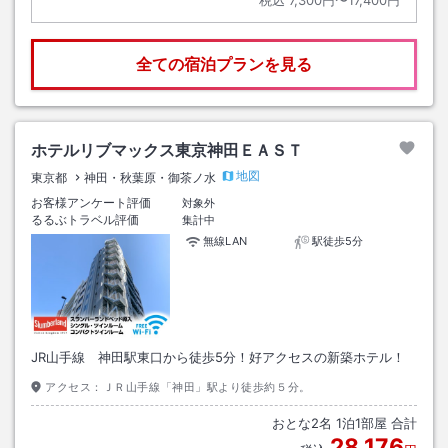
全ての宿泊プランを見る
ホテルリブマックス東京神田ＥＡＳＴ
地図
東京都
神田・秋葉原・御茶ノ水
お客様アンケート評価
対象外
るるぶトラベル評価
集計中
無線LAN
駅徒歩5分
JR山手線 神田駅東口から徒歩5分！好アクセスの新築ホテル！
アクセス：
ＪＲ山手線「神田」駅より徒歩約５分。
おとな
2
名
1
泊
1
部屋 合計
28,176