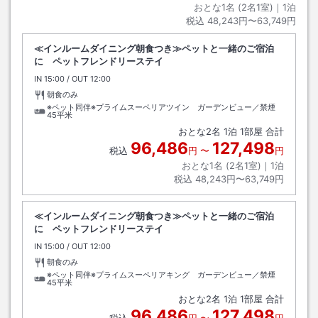
おとな1名 (
2
名1室)｜
1
泊
税込
48,243円〜63,749円
≪インルームダイニング朝食つき≫ペットと一緒のご宿泊
に ペットフレンドリーステイ
IN
チェックイン
15:00
/ OUT
チェックアウト
12:00
朝食のみ
※ペット同伴※プライムスーペリアツイン ガーデンビュー／禁煙
45平米
おとな
2
名
1
泊
1
部屋 合計
96,486
127,498
税込
円
〜
円
おとな1名 (
2
名1室)｜
1
泊
税込
48,243円〜63,749円
≪インルームダイニング朝食つき≫ペットと一緒のご宿泊
に ペットフレンドリーステイ
IN
チェックイン
15:00
/ OUT
チェックアウト
12:00
朝食のみ
※ペット同伴※プライムスーペリアキング ガーデンビュー／禁煙
45平米
おとな
2
名
1
泊
1
部屋 合計
96,486
127,498
税込
円
〜
円