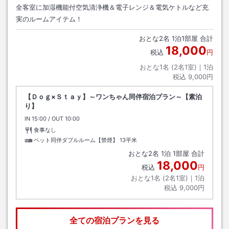
全客室に加湿機能付空気清浄機＆電子レンジ＆電気ケトルなど充
実のルームアイテム！
おとな
2
名
1
泊
1
部屋 合計
18,000
税込
円
おとな1名 (
2
名1室)｜
1
泊
税込
9,000円
【Ｄｏｇ×Ｓｔａｙ】～ワンちゃん同伴宿泊プラン～【素泊
り】
IN
チェックイン
15:00
/ OUT
チェックアウト
10:00
食事なし
ペット同伴ダブルルーム【禁煙】
13平米
おとな
2
名
1
泊
1
部屋 合計
18,000
税込
円
おとな1名 (
2
名1室)｜
1
泊
税込
9,000円
全ての宿泊プランを見る