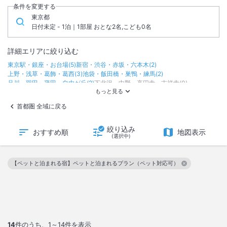
条件を変更する
東京都
日付未定 - 1泊｜1部屋 おとな2名,こども0名
詳細エリアに絞り込む
東京駅・銀座・お台場
(
5
)
新宿・渋谷・赤坂・六本木
(
2
)
上野・浅草・葛飾・葛西
(
3
)
池袋・飯田橋・巣鴨・練馬
(
2
)
品川・羽田・蒲田・自由が丘
(
2
)
下北沢・中野・高円寺・吉祥寺
(
0
)
立川・調布
(
0
)
町田・八王子・高尾
(
0
)
奥多摩
(
0
)
伊豆七島・小笠原
(
0
)
首都圏 全域に戻る
絞り込み
おすすめ順
地図表示
(選択中)
【ペットと泊まれる宿】ペットと泊まれるプラン（ペット対応可）
この絞り込み条件を解除
14
件のうち、
1～14
件を表示