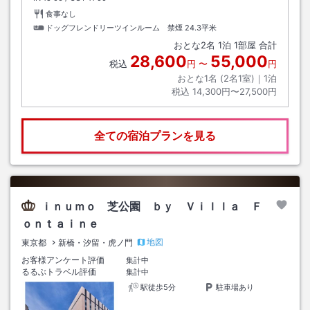
食事なし
ドッグフレンドリーツインルーム 禁煙
24.3平米
おとな
2
名
1
泊
1
部屋 合計
28,600
55,000
税込
円
〜
円
おとな1名 (
2
名1室)｜
1
泊
税込
14,300円〜27,500円
全ての宿泊プランを見る
ｉｎｕｍｏ 芝公園 ｂｙ Ｖｉｌｌａ Ｆ
ｏｎｔａｉｎｅ
地図
東京都
新橋・汐留・虎ノ門
お客様アンケート評価
集計中
るるぶトラベル評価
集計中
駅徒歩5分
駐車場あり