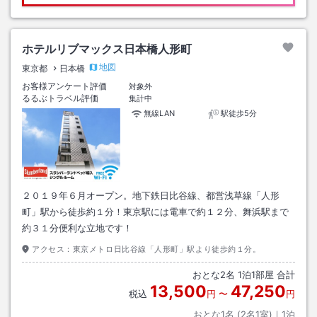
ホテルリブマックス日本橋人形町
地図
東京都
日本橋
お客様アンケート評価
対象外
るるぶトラベル評価
集計中
無線LAN
駅徒歩5分
２０１９年６月オープン。地下鉄日比谷線、都営浅草線「人形
町」駅から徒歩約１分！東京駅には電車で約１２分、舞浜駅まで
約３１分便利な立地です！
アクセス：
東京メトロ日比谷線「人形町」駅より徒歩約１分。
おとな
2
名
1
泊
1
部屋 合計
13,500
47,250
税込
円
〜
円
おとな1名 (
2
名1室)｜
1
泊