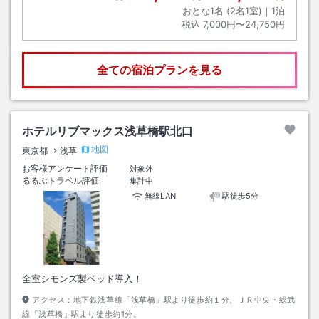
おとな1名 (
2
名1室)｜
1
泊
税込
7,000円〜24,750円
全ての宿泊プランを見る
ホテルリブマックス浅草橋駅北口
地図
東京都
浅草
お客様アンケート評価
対象外
るるぶトラベル評価
集計中
無線LAN
駅徒歩5分
全室シモンズ製ベッド導入！
アクセス：
地下鉄浅草線「浅草橋」駅より徒歩約１分、ＪＲ中央・総武
線「浅草橋」駅より徒歩約1分。