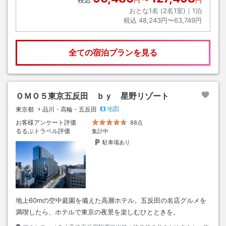
おとな1名 (
2
名1室)｜
1
泊
税込
48,243円〜63,749円
全ての宿泊プランを見る
ＯＭＯ５東京五反田 ｂｙ 星野リゾート
地図
東京都
品川・高輪・五反田
お客様アンケート評価
88点
るるぶトラベル評価
集計中
駐車場あり
地上60mの空中庭園を備えた高層ホテル。五反田の名店グルメを
満喫したら、ホテルで東京の夜景を楽しむひとときを。