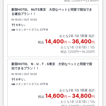
税込
7,200円〜23,900円
新宿HOTEL NUTS東京 大切なペットと同室で宿泊でき
る連泊プラン！！
IN
チェックイン
16:00
/ OUT
チェックアウト
10:00
食事なし
スタンダードダブル
20平米
おとな
2
名
1
泊
1
部屋 合計
14,400
36,400
税込
円
〜
円
おとな1名 (
2
名1室)｜
1
泊
税込
7,200円〜18,200円
新宿HOTEL N．U．T．S東京 大切なペットと同室で宿
泊できるプラン！！
IN
チェックイン
16:00
/ OUT
チェックアウト
10:00
食事なし
スタンダードダブル
20平米
おとな
2
名
1
泊
1
部屋 合計
14,600
34,800
税込
円
〜
円
おとな1名 (
2
名1室)｜
1
泊
税込
7,300円〜17,400円