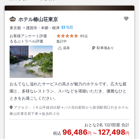
ホテル椿山荘東京
地図
東京都
護国寺・本郷・根津
お客様アンケート評価
95点
るるぶトラベル評価
集計中
温泉
駐車場あり
おもてなし溢れたサービスの高さが魅力のホテルです。広大な庭
園と、多様なレストラン、スパなどを堪能いただき、優雅なひと
ときをお過ごしください。
アクセス：
ＪＲ山手線目白駅→バス目白駅前から新宿駅西口行きホテル
椿山荘東京前下車→徒歩約２分
おとな
2
名
1
泊
1
部屋 合計
96,486
127,498
税込
円
〜
円