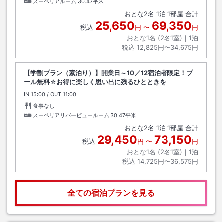
スーペリアルーム
30.47平米
おとな
2
名
1
泊
1
部屋 合計
25,650
69,350
税込
円
〜
円
おとな1名 (
2
名1室)｜
1
泊
税込
12,825円〜34,675円
【学割プラン（素泊り）】開業日～10／12宿泊者限定！プ
ール無料☆お得に楽しく思い出に残るひとときを
IN
チェックイン
15:00
/ OUT
チェックアウト
11:00
食事なし
スーペリアリバービュールーム
30.47平米
おとな
2
名
1
泊
1
部屋 合計
29,450
73,150
税込
円
〜
円
おとな1名 (
2
名1室)｜
1
泊
税込
14,725円〜36,575円
全ての宿泊プランを見る