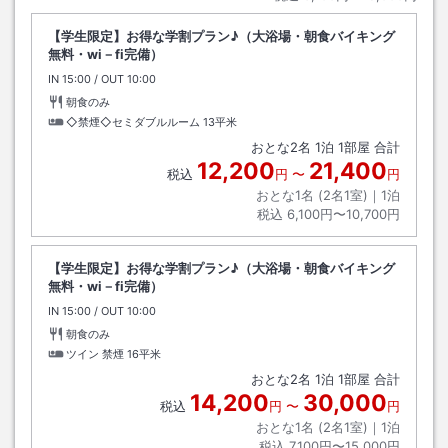
【学生限定】お得な学割プラン♪（大浴場・朝食バイキング
無料・wi－fi完備）
IN
チェックイン
15:00
/ OUT
チェックアウト
10:00
朝食のみ
◇禁煙◇セミダブルルーム
13平米
おとな
2
名
1
泊
1
部屋 合計
12,200
21,400
税込
円
〜
円
おとな1名 (
2
名1室)｜
1
泊
税込
6,100円〜10,700円
【学生限定】お得な学割プラン♪（大浴場・朝食バイキング
無料・wi－fi完備）
IN
チェックイン
15:00
/ OUT
チェックアウト
10:00
朝食のみ
ツイン 禁煙
16平米
おとな
2
名
1
泊
1
部屋 合計
14,200
30,000
税込
円
〜
円
おとな1名 (
2
名1室)｜
1
泊
税込
7,100円〜15,000円