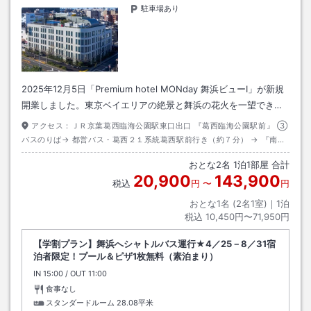
駐車場あり
2025年12月5日「Premium hotel MONday 舞浜ビューⅠ」が新規
開業しました。東京ベイエリアの絶景と舞浜の花火を一望でき…
アクセス：
ＪＲ京葉葛西臨海公園駅東口出口 『葛西臨海公園駅前』 ③
バスのりば→ 都営バス・葛西２１系統葛西駅前行き（約７分） → 『南葛
西中学校前』下車 → 徒歩（約４分）→ ホテル
おとな
2
名
1
泊
1
部屋 合計
20,900
143,900
税込
円
〜
円
おとな1名 (
2
名1室)｜
1
泊
税込
10,450円〜71,950円
【学割プラン】舞浜へシャトルバス運行★4／25－8／31宿
泊者限定！プール＆ピザ1枚無料（素泊まり）
IN
チェックイン
15:00
/ OUT
チェックアウト
11:00
食事なし
スタンダードルーム
28.08平米