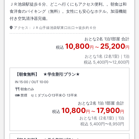
ＪＲ池袋駅徒歩６分、どこへ行くにもアクセス便利。。朝食は和
食洋食のバイキング（無料）。女性にも安心なホテル。加湿機能
付き空気清浄器完備。
アクセス：
ＪＲ山手線池袋駅東口出口→徒歩約６分
おとな
2
名
1
泊
1
部屋 合計
10,800
25,200
税込
円
〜
円
おとな1名 (
2
名1室)｜
1
泊
税込
5,400円〜12,600円
【朝食無料】 ★学生割引プラン★
IN
チェックイン
15:00
/ OUT
チェックアウト
10:00
朝食のみ
禁煙 セミダブル◇13平米◇
13平米
おとな
2
名
1
泊
1
部屋 合計
10,800
17,900
税込
円
〜
円
おとな1名 (
2
名1室)｜
1
泊
税込
5,400円〜8,950円