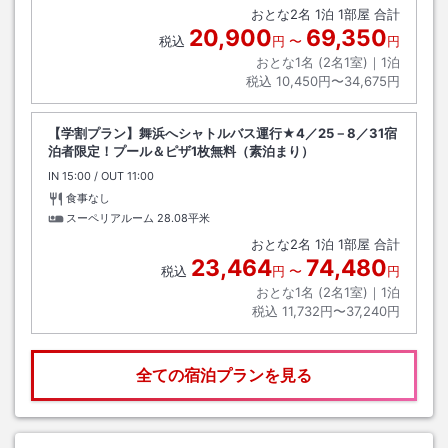
おとな
2
名
1
泊
1
部屋 合計
20,900
69,350
税込
円
〜
円
おとな1名 (
2
名1室)｜
1
泊
税込
10,450円〜34,675円
【学割プラン】舞浜へシャトルバス運行★4／25－8／31宿
泊者限定！プール＆ピザ1枚無料（素泊まり）
IN
チェックイン
15:00
/ OUT
チェックアウト
11:00
食事なし
スーペリアルーム
28.08平米
おとな
2
名
1
泊
1
部屋 合計
23,464
74,480
税込
円
〜
円
おとな1名 (
2
名1室)｜
1
泊
税込
11,732円〜37,240円
全ての宿泊プランを見る