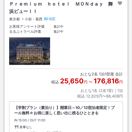
Ｐｒｅｍｉｕｍ ｈｏｔｅｌ ＭＯＮｄａｙ 舞
浜ビューＩＩ
地図
東京都
小岩・葛西
お客様アンケート評価
集計中
るるぶトラベル評価
集計中
おとな
2
名
1
泊
1
部屋 合計
25,650
176,816
税込
円
〜
円
おとな1名 (
2
名1室)｜
1
泊
税込
12,825円〜88,408円
【学割プラン（素泊り）】開業日～10／12宿泊者限定！プ
ール無料☆お得に楽しく思い出に残るひとときを
IN
チェックイン
15:00
/ OUT
チェックアウト
11:00
食事なし