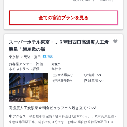
全ての宿泊プランを見る
スーパーホテル東京・ＪＲ蒲田西口高濃度人工炭
酸泉「梅屋敷の湯」
地図
東京都
馬込・蒲田
お客様アンケート評価
対象外
るるぶトラベル評価
集計中
大浴場あり
無線LAN
駅徒歩5分
駐車場あり
高濃度人工炭酸泉☆朝食ビュッフェ＆焼き立てパン♪
アクセス：
平面駐車場完備！駐車料金は1泊1600円。ＪＲ京浜東北線・
東急線蒲田駅下車、徒歩で約３分です。お車の場合は首都高速羽田ＩＣよ