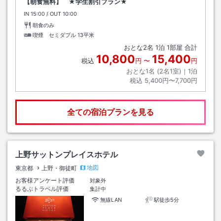
【朝食無料】 ★学生割引プラン★
IN
チェックイン
15:00
/ OUT
チェックアウト
10:00
朝食のみ
喫煙 セミダブル
13平米
おとな
2
名
1
泊
1
部屋 合計
10,800
15,400
税込
円
〜
円
おとな1名 (
2
名1室)｜
1
泊
税込
5,400円〜7,700円
全ての宿泊プランを見る
上野サットンプレイスホテル
地図
東京都
上野・御徒町
お客様アンケート評価
対象外
るるぶトラベル評価
集計中
無線LAN
駅徒歩5分