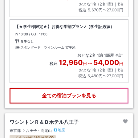
おとな1名 (
2
名1室)｜
1
泊
税込
5,670円〜27,000円
【★学生様限定★】お得な学割プラン♪（学生証必須）
IN
チェックイン
16:30
/ OUT
チェックアウト
11:00
食事なし
スタンダード ツインルーム
17平米
おとな
2
名
1
泊
1
部屋 合計
12,960
54,000
税込
円
〜
円
おとな1名 (
2
名1室)｜
1
泊
税込
6,480円〜27,000円
全ての宿泊プランを見る
ワシントンＲ＆Ｂホテル八王子
地図
東京都
八王子・高尾山
ふるさと納税対象施設