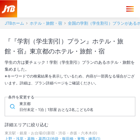
JTBホーム
ホテル・旅館・宿
全国の学割（学生割引）プランがある
『『学割（学生割引）プラン』ホテル・旅
館・宿』東京都のホテル・旅館・宿
学生の方は要チェック！学割（学生割引）プランのあるホテル・旅館を
集めました。
※キーワードでの検索結果を表示しているため、内容が一部異なる場合がござ
います。詳細は、プラン詳細ページをご確認ください。
条件を変更する
東京都
日付未定 - 1泊｜1部屋 おとな2名,こども0名
詳細エリアに絞り込む
東京駅・銀座・お台場
(
0
)
新宿・渋谷・赤坂・六本木
(
0
)
上野・浅草・葛飾・葛西
(
3
)
池袋・飯田橋・巣鴨・練馬
(
1
)