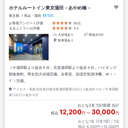
ホテルルートイン東京蒲田－あやめ橋－
地図
東京都
馬込・蒲田
お客様アンケート評価
80点
るるぶトラベル評価
4.3
大浴場あり
駅徒歩5分
駐車場あり
ＪＲ蒲田駅より徒歩６分、京急蒲田駅より徒歩４分。バイキング
朝食無料。男女別大浴場完備。全客室、加湿空気清浄機、Ｗｉ－
Ｆｉ完備。
アクセス：
私鉄京浜急行線京急蒲田駅西口出口→徒歩約４分ＪＲ蒲田駅
東口出口→徒歩６分
おとな
2
名
1
泊
1
部屋 合計
12,200
30,000
税込
円
〜
円
おとな1名 (
2
名1室)｜
1
泊
税込
6,100円〜15,000円