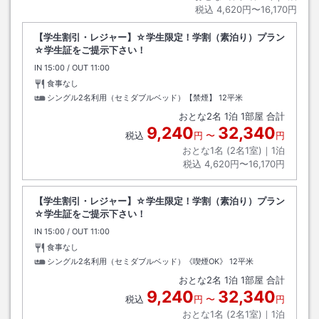
税込
4,620円〜16,170円
【学生割引・レジャー】☆学生限定！学割（素泊り）プラン
☆学生証をご提示下さい！
IN
チェックイン
15:00
/ OUT
チェックアウト
11:00
食事なし
シングル2名利用（セミダブルベッド）【禁煙】
12平米
おとな
2
名
1
泊
1
部屋 合計
9,240
32,340
税込
円
〜
円
おとな1名 (
2
名1室)｜
1
泊
税込
4,620円〜16,170円
【学生割引・レジャー】☆学生限定！学割（素泊り）プラン
☆学生証をご提示下さい！
IN
チェックイン
15:00
/ OUT
チェックアウト
11:00
食事なし
シングル2名利用（セミダブルベッド）《喫煙OK》
12平米
おとな
2
名
1
泊
1
部屋 合計
9,240
32,340
税込
円
〜
円
おとな1名 (
2
名1室)｜
1
泊