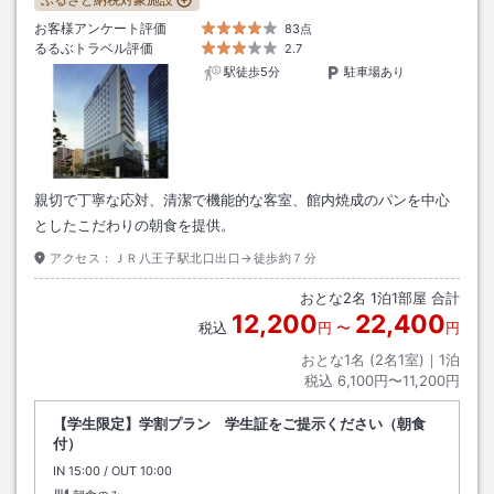
お客様アンケート評価
83点
るるぶトラベル評価
2.7
駅徒歩5分
駐車場あり
親切で丁寧な応対、清潔で機能的な客室、館内焼成のパンを中心
としたこだわりの朝食を提供。
アクセス：
ＪＲ八王子駅北口出口→徒歩約７分
おとな
2
名
1
泊
1
部屋 合計
12,200
22,400
税込
円
〜
円
おとな1名 (
2
名1室)｜
1
泊
税込
6,100円〜11,200円
【学生限定】学割プラン 学生証をご提示ください（朝食
付）
IN
チェックイン
15:00
/ OUT
チェックアウト
10:00