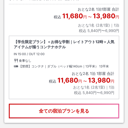
おとな
2
名
1
泊
1
部屋 合計
11,680
13,980
税込
円
〜
円
おとな1名 (
2
名1室)｜
1
泊
税込
5,840円〜6,990円
【学生限定プラン】＜お得な学割｜レイトアウト12時＞人気
アイテムが揃うコンテナホテル
IN
チェックイン
15:00
/ OUT
チェックアウト
12:00
食事なし
【禁煙】コンテナ｜ダブル（ベッド幅140cm｜13平米）
13平米
おとな
2
名
1
泊
1
部屋 合計
11,680
13,980
税込
円
〜
円
おとな1名 (
2
名1室)｜
1
泊
税込
5,840円〜6,990円
全ての宿泊プランを見る