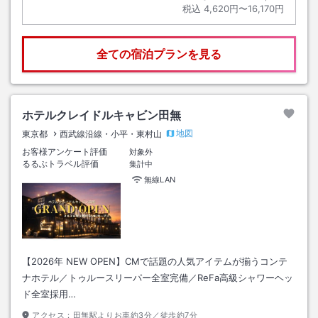
税込
4,620円〜16,170円
全ての宿泊プランを見る
ホテルクレイドルキャビン田無
地図
東京都
西武線沿線・小平・東村山
お客様アンケート評価
対象外
るるぶトラベル評価
集計中
無線LAN
【2026年 NEW OPEN】CMで話題の人気アイテムが揃うコンテ
ナホテル／トゥルースリーパー全室完備／ReFa高級シャワーヘッ
ド全室採用…
アクセス：
田無駅よりお車約3分／徒歩約7分