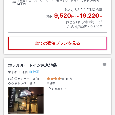
【禁煙】スーパールーム【上下型ツイン 定員１～2名幼児含む】
12平米
おとな
2
名
1
泊
1
部屋 合計
9,520
19,220
税込
円
〜
円
おとな1名 (
2
名1室)｜
1
泊
税込
4,760円〜9,610円
全ての宿泊プランを見る
ホテルルートイン東京池袋
地図
東京都
池袋
お客様アンケート評価
81点
るるぶトラベル評価
集計中
駐車場あり