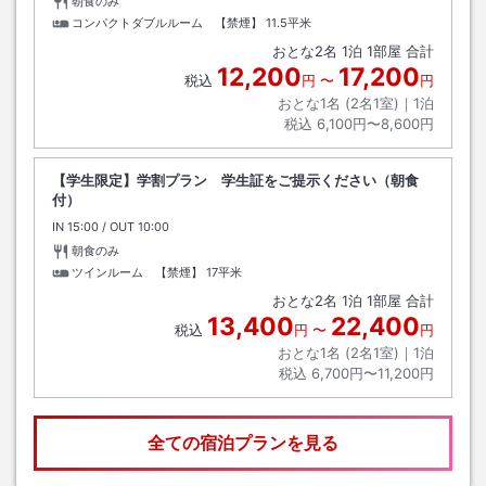
朝食のみ
コンパクトダブルルーム 【禁煙】
11.5平米
おとな
2
名
1
泊
1
部屋 合計
12,200
17,200
税込
円
〜
円
おとな1名 (
2
名1室)｜
1
泊
税込
6,100円〜8,600円
【学生限定】学割プラン 学生証をご提示ください（朝食
付）
IN
チェックイン
15:00
/ OUT
チェックアウト
10:00
朝食のみ
ツインルーム 【禁煙】
17平米
おとな
2
名
1
泊
1
部屋 合計
13,400
22,400
税込
円
〜
円
おとな1名 (
2
名1室)｜
1
泊
税込
6,700円〜11,200円
全ての宿泊プランを見る