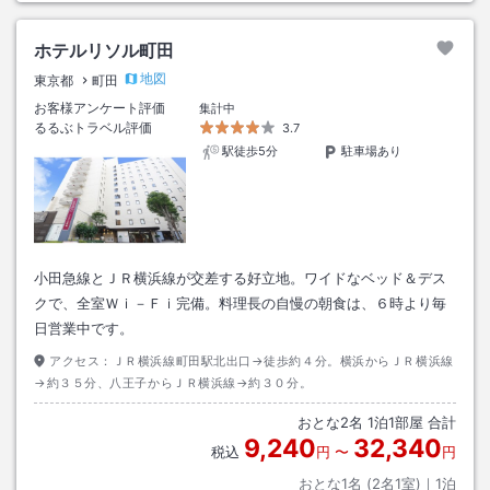
ホテルリソル町田
地図
東京都
町田
お客様アンケート評価
集計中
るるぶトラベル評価
3.7
駅徒歩5分
駐車場あり
小田急線とＪＲ横浜線が交差する好立地。ワイドなベッド＆デス
クで、全室Ｗｉ－Ｆｉ完備。料理長の自慢の朝食は、６時より毎
日営業中です。
アクセス：
ＪＲ横浜線町田駅北出口→徒歩約４分。横浜からＪＲ横浜線
→約３５分、八王子からＪＲ横浜線→約３０分。
おとな
2
名
1
泊
1
部屋 合計
9,240
32,340
税込
円
〜
円
おとな1名 (
2
名1室)｜
1
泊