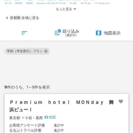
品川・羽田・蒲田・自由が丘
(
2
)
下北沢・中野・高円寺・吉祥寺
(
0
)
立川・調布
(
1
)
町田・八王子・高尾
(
2
)
奥多摩
(
0
)
伊豆七島・小笠原
(
0
)
首都圏 全域に戻る
絞り込み
地図表示
(選択中)
学割（学生割引）プラン
この絞り込み条件を解除
9
件のうち、
1～9
件を表示
Ｐｒｅｍｉｕｍ ｈｏｔｅｌ ＭＯＮｄａｙ 舞
浜ビューＩ
地図
東京都
小岩・葛西
お客様アンケート評価
集計中
るるぶトラベル評価
集計中