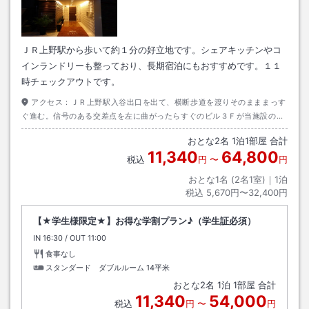
ＪＲ上野駅から歩いて約１分の好立地です。シェアキッチンやコ
インランドリーも整っており、長期宿泊にもおすすめです。１１
時チェックアウトです。
アクセス：
ＪＲ上野駅入谷出口を出て、横断歩道を渡りそのまままっす
ぐ進む。信号のある交差点を左に曲がったらすぐのビル３Ｆが当施設のフ
ロントです。
おとな
2
名
1
泊
1
部屋 合計
11,340
64,800
税込
円
〜
円
おとな1名 (
2
名1室)｜
1
泊
税込
5,670円〜32,400円
【★学生様限定★】お得な学割プラン♪（学生証必須）
IN
チェックイン
16:30
/ OUT
チェックアウト
11:00
食事なし
スタンダード ダブルルーム
14平米
おとな
2
名
1
泊
1
部屋 合計
11,340
54,000
税込
円
〜
円