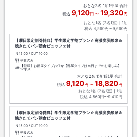
りお越し下さい。移動の疲れを男女別高濃度人工炭酸泉浴場で癒して頂け
おとな
2
名
1
泊
1
部屋 合計
れば幸いです。
9,120
19,320
税込
円
〜
円
おとな1名 (
2
名1室)｜
1
泊
税込
4,560円〜9,660円
【曜日限定割引特典】学生限定学割プラン☆高濃度炭酸泉＆
焼きたてパン朝食ビュッフェ付
IN
チェックイン
15:00
/ OUT
チェックアウト
10:00
朝食のみ
【禁煙】お部屋タイプお任せ【部屋タイプは当日までのお楽しみ】
12平米
おとな
2
名
1
泊
1
部屋 合計
9,120
18,820
税込
円
〜
円
おとな1名 (
2
名1室)｜
1
泊
税込
4,560円〜9,410円
【曜日限定割引特典】学生限定学割プラン☆高濃度炭酸泉＆
焼きたてパン朝食ビュッフェ付
IN
チェックイン
15:00
/ OUT
チェックアウト
10:00
朝食のみ