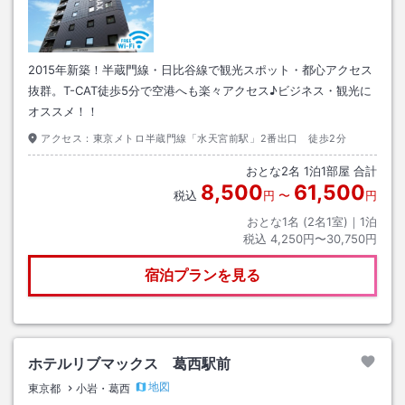
2015年新築！半蔵門線・日比谷線で観光スポット・都心アクセス
抜群。T-CAT徒歩5分で空港へも楽々アクセス♪ビジネス・観光に
オススメ！！
アクセス：
東京メトロ半蔵門線「水天宮前駅」2番出口 徒歩2分
おとな
2
名
1
泊
1
部屋 合計
8,500
61,500
税込
円
〜
円
おとな1名 (
2
名1室)｜
1
泊
税込
4,250円〜30,750円
宿泊プランを見る
ホテルリブマックス 葛西駅前
地図
東京都
小岩・葛西