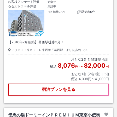
お客様アンケート評価
対象外
るるぶトラベル評価
集計中
無線LAN
駅徒歩5分
【2016年7月新築】葛西駅徒歩3分！
アクセス：
東京メトロ東西線「葛西駅」より徒歩約３分。
おとな
2
名
1
泊
1
部屋 合計
8,076
82,000
税込
円
〜
円
おとな1名 (
2
名1室)｜
1
泊
税込
4,038円〜41,000円
宿泊プランを見る
伝馬の湯ドーミーインＰＲＥＭＩＵＭ東京小伝馬