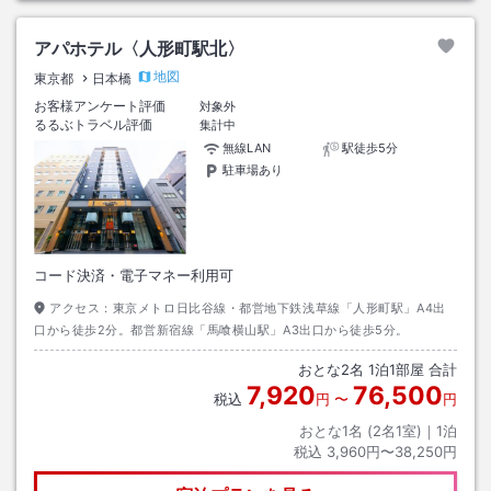
アパホテル〈人形町駅北〉
地図
東京都
日本橋
お客様アンケート評価
対象外
るるぶトラベル評価
集計中
無線LAN
駅徒歩5分
駐車場あり
コード決済・電子マネー利用可
アクセス：
東京メトロ日比谷線・都営地下鉄浅草線「人形町駅」A4出
口から徒歩2分。都営新宿線「馬喰横山駅」A3出口から徒歩5分。
おとな
2
名
1
泊
1
部屋 合計
7,920
76,500
税込
円
〜
円
おとな1名 (
2
名1室)｜
1
泊
税込
3,960円〜38,250円