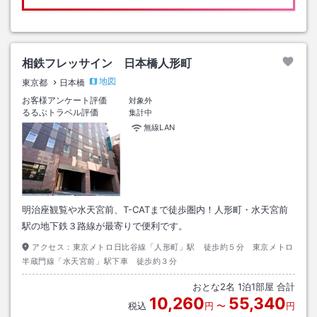
相鉄フレッサイン 日本橋人形町
地図
東京都
日本橋
お客様アンケート評価
対象外
るるぶトラベル評価
集計中
無線LAN
明治座観覧や水天宮前、T-CATまで徒歩圏内！人形町・水天宮前
駅の地下鉄３路線が最寄りで便利です。
アクセス：
東京メトロ日比谷線「人形町」駅 徒歩約５分 東京メトロ
半蔵門線「水天宮前」駅下車 徒歩約３分
おとな
2
名
1
泊
1
部屋 合計
10,260
55,340
税込
円
〜
円