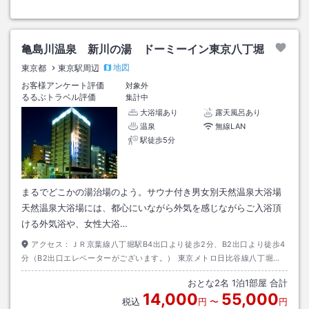
亀島川温泉 新川の湯 ドーミーイン東京八丁堀
地図
東京都
東京駅周辺
お客様アンケート評価
対象外
るるぶトラベル評価
集計中
大浴場あり
露天風呂あり
温泉
無線LAN
駅徒歩5分
まるでどこかの湯治場のよう。サウナ付き男女別天然温泉大浴場
天然温泉大浴場には、都心にいながら外気を感じながらご入浴頂
ける外気浴や、女性大浴…
アクセス：
ＪＲ京葉線八丁堀駅B4出口より徒歩2分、B2出口より徒歩4
分（B2出口エレベーターがございます。） 東京メトロ日比谷線八丁堀駅
Ａ1出口より徒歩約5分
おとな
2
名
1
泊
1
部屋 合計
14,000
55,000
税込
円
〜
円