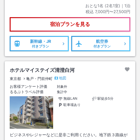
おとな1名 (
2
名1室)｜
1
泊
税込
7,000円〜27,500円
宿泊プランを見る
新幹線・JR
航空券
付きプラン
付きプラン
ホテルマイステイズ清澄白河
地図
東京都
亀戸・門前仲町
お客様アンケート評価
対象外
るるぶトラベル評価
集計中
無線LAN
駅徒歩5分
駐車場あり
ビジネスやレジャーなどに是非ご利用ください。地下鉄３路線が