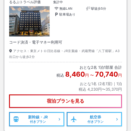
るるぶトラベル評価
集計中
無線LAN
駅徒歩5分
駐車場あり
コード決済・電子マネー利用可
アクセス：
東京メトロ日比谷線・JR京葉線・武蔵野線「八丁堀駅」A3
出口から徒歩2分
おとな
2
名
1
泊
1
部屋 合計
8,460
70,740
税込
円
〜
円
おとな1名 (
2
名1室)｜
1
泊
税込
4,230円〜35,370円
宿泊プランを見る
新幹線・JR
航空券
付きプラン
付きプラン