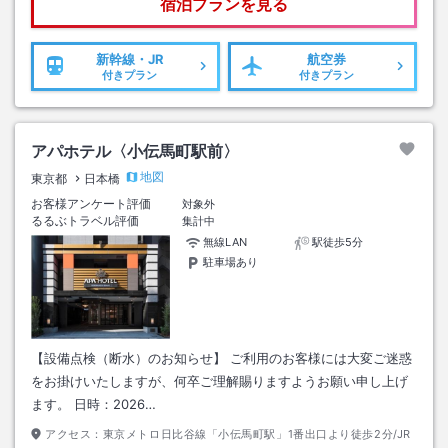
宿泊プランを見る
新幹線・JR
航空券
付きプラン
付きプラン
アパホテル〈小伝馬町駅前〉
地図
東京都
日本橋
お客様アンケート評価
対象外
るるぶトラベル評価
集計中
無線LAN
駅徒歩5分
駐車場あり
【設備点検（断水）のお知らせ】 ご利用のお客様には大変ご迷惑
をお掛けいたしますが、何卒ご理解賜りますようお願い申し上げ
ます。 日時：2026…
アクセス：
東京メトロ日比谷線「小伝馬町駅」1番出口より徒歩2分/JR