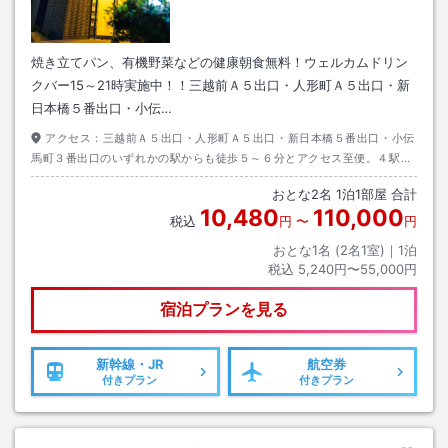
焼き立てパン、有機野菜などの健康朝食無料！ウェルカムドリン
クバー15～21時実施中！！三越前Ａ５出口・人形町Ａ５出口・新
日本橋５番出口・小伝…
アクセス：
三越前Ａ５出口・人形町Ａ５出口・新日本橋５番出口・小伝
馬町３番出口のいずれかの駅からも徒歩５～６分とアクセス至便。４駅５
線が利用可能で、都内のどこに行くにも便利な立地。ビジネス・観光の拠
おとな
2
名
1
泊
1
部屋 合計
点に最適です。
10,480
110,000
税込
円
〜
円
おとな1名 (
2
名1室)｜
1
泊
税込
5,240円〜55,000円
宿泊プランを見る
新幹線・JR
航空券
付きプラン
付きプラン