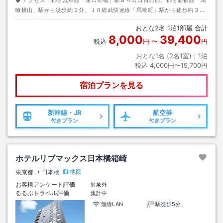
アクセス：
都営浅草線「東日本橋」駅Ｂ４出口目の前。都営新宿線「馬
喰横山」駅から徒歩約３分。ＪＲ総武快速線「馬喰町」駅から徒歩約３
分。
おとな
2
名
1
泊
1
部屋 合計
8,000
39,400
税込
円
〜
円
おとな1名 (
2
名1室)｜
1
泊
税込
4,000円〜19,700円
宿泊プランを見る
新幹線・JR
航空券
付きプラン
付きプラン
ホテルリブマックス日本橋箱崎
地図
東京都
日本橋
お客様アンケート評価
対象外
るるぶトラベル評価
集計中
無線LAN
駅徒歩5分