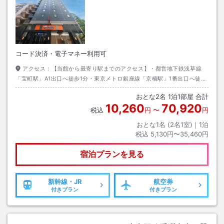
コード決済・電子マネー利用可
アクセス：
【当館から最寄り駅までのアクセス】・都営地下鉄浅草線
「宝町駅」A1出口へ徒歩1分・東京メトロ銀座線「京橋駅」1番出口へ徒歩
3分・東京メトロ有楽町線「銀座一丁目駅」へ徒歩5分
おとな
2
名
1
泊
1
部屋 合計
10,260
70,920
税込
円
〜
円
おとな1名 (
2
名1室)｜
1
泊
税込
5,130円〜35,460円
宿泊プランを見る
新幹線・JR
航空券
付きプラン
付きプラン