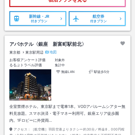
新幹線・JR
航空券
付きプラン
付きプラン
アパホテル〈銀座 新富町駅前北〉
地図
東京都
東京駅周辺
お客様アンケート評価
対象外
るるぶトラベル評価
集計中
無線LAN
駅徒歩5分
全室禁煙ホテル。東京駅まで電車1本。VODアパルームシアター無
料見放題。スマホ決済・電子マネー利用可。銀座エリア徒歩圏
内。1Fロビーに外貨両…
アクセス：
［航空機］羽田空港よりタクシー約30分／料金8，000円程