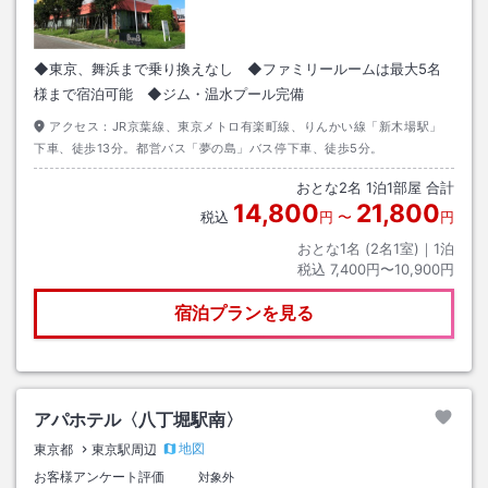
◆東京、舞浜まで乗り換えなし ◆ファミリールームは最大5名
様まで宿泊可能 ◆ジム・温水プール完備
アクセス：
JR京葉線、東京メトロ有楽町線、りんかい線「新木場駅」
下車、徒歩13分。都営バス「夢の島」バス停下車、徒歩5分。
おとな
2
名
1
泊
1
部屋 合計
14,800
21,800
税込
円
〜
円
おとな1名 (
2
名1室)｜
1
泊
税込
7,400円〜10,900円
宿泊プランを見る
アパホテル〈八丁堀駅南〉
地図
東京都
東京駅周辺
お客様アンケート評価
対象外