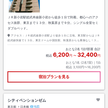
ＪＲ新小岩駅総武本線新小岩から徒歩１分で到着。都心へのアク
セス抜群、東京まで１３分、秋葉原まで９分。シングル全室セミ
ダブルベッド。
アクセス：
ＪＲ総武線新小岩駅より徒歩１分に立地。東京駅からはＪＲ
総武線快速で１３分。東京ドームや国技館、秋葉原からも乗換なし！スカ
イツリーから直行バスあり。
おとな
2
名
1
泊
1
部屋 合計
6,200
32,400
税込
円
〜
円
おとな1名 (
2
名1室)｜
1
泊
税込
3,100円〜16,200円
宿泊プランを見る
シティペンションゼム
地図
東京都
日本橋