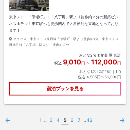
東京メトロ「茅場町」・「八丁堀」駅より徒歩約２分の新築ビジ
ネスホテル！東京駅へも徒歩圏内で大変便利な立地となっており
ます！
アクセス：
東京メトロ東西線「茅場町」駅より徒歩約1分、東京メトロ
日比谷線「八丁堀」駅より 徒歩約２分
おとな
2
名
1
泊
1
部屋 合計
9,010
112,000
税込
円
〜
円
おとな1名 (
2
名1室)｜
1
泊
税込
4,505円〜56,000円
宿泊プランを見る
1
...
3
4
5
6
7
...
46