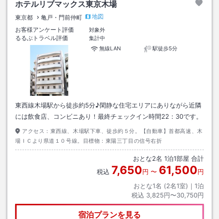
ホテルリブマックス東京木場
地図
東京都
亀戸・門前仲町
お客様アンケート評価
対象外
るるぶトラベル評価
集計中
無線LAN
駅徒歩5分
東西線木場駅から徒歩約5分♪閑静な住宅エリアにありながら近隣
には飲食店、コンビニあり！最終チェックイン時間22：30です。
アクセス：
東西線、木場駅下車、徒歩約５分。【自動車】首都高速、木
場ＩＣより県道１０号線。目標物：東陽三丁目の信号右折
おとな
2
名
1
泊
1
部屋 合計
7,650
61,500
税込
円
〜
円
おとな1名 (
2
名1室)｜
1
泊
税込
3,825円〜30,750円
宿泊プランを見る