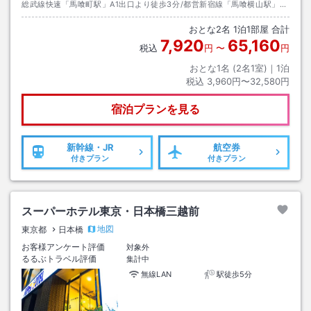
総武線快速「馬喰町駅」A1出口より徒歩3分/都営新宿線「馬喰横山駅」、
都営浅草線「東日本橋駅」A1出口より徒歩3分
おとな
2
名
1
泊
1
部屋 合計
7,920
65,160
税込
円
〜
円
おとな1名 (
2
名1室)｜
1
泊
税込
3,960円〜32,580円
宿泊プランを見る
新幹線・JR
航空券
付きプラン
付きプラン
スーパーホテル東京・日本橋三越前
地図
東京都
日本橋
お客様アンケート評価
対象外
るるぶトラベル評価
集計中
無線LAN
駅徒歩5分