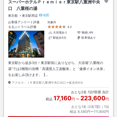
スーパーホテルＰｒｅｍｉｅｒ東京駅八重洲中央
口 八重桜の湯
地図
東京都
東京駅周辺
お客様アンケート評価
対象外
るるぶトラベル評価
4.2
大浴場あり
無線LAN
駅徒歩5分
駐車場あり
東京駅から徒歩3分！東京駅前にありながら、大浴場“八重桜の
湯”では2種類の浴槽「高濃度人工炭酸泉」と「健康イオン水泉」
をお楽しみ頂けます。【…
アクセス：
ＪＲ東京駅八重洲中央口出口→徒歩約4分
おとな
2
名
1
泊
1
部屋 合計
17,160
223,600
税込
円
〜
円
おとな1名 (
2
名1室)｜
1
泊
税込
8,580円〜111,800円