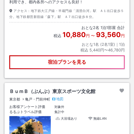
利用でき、都内各所へのアクセスも良好！
アクセス：
地下鉄大江戸線・半蔵門線「清澄白河」駅 Ａ１出口徒歩５
分。地下鉄都営新宿線「森下」駅 Ａ７出口徒歩８分。
おとな
2
名
1
泊
1
部屋 合計
10,880
93,560
税込
円
〜
円
おとな1名 (
2
名1室)｜
1
泊
税込
5,440円〜46,780円
宿泊プランを見る
ＢｕｍＢ（ぶんぶ）東京スポーツ文化館
地図
東京都
亀戸・門前仲町
お客様アンケート評価
対象外
るるぶトラベル評価
集計中
大浴場あり
無線LAN