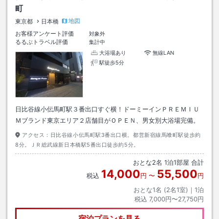
町
地図
東京都
日本橋
お客様アンケート評価
対象外
るるぶトラベル評価
集計中
大浴場あり
無線LAN
駅徒歩5分
日比谷線小伝馬町駅３番出口すぐ横！ドーミーインＰＲＥＭＩＵ
Ｍブランド東京エリア２店舗目がＯＰＥＮ、男女別大浴場完備。
アクセス：
日比谷線小伝馬町駅3番出口横。都営新宿線馬喰町駅徒歩約
8分。ＪＲ総武線新日本橋駅5番出口徒歩約5分。
おとな
2
名
1
泊
1
部屋 合計
14,000
55,500
税込
円
〜
円
おとな1名 (
2
名1室)｜
1
泊
税込
7,000円〜27,750円
宿泊プランを見る