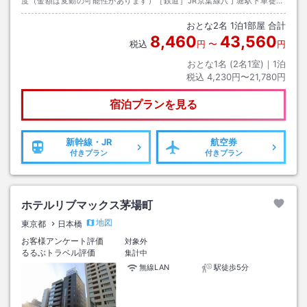
度（金額は変動の可能性があります）［鉄道］JR京葉線八丁堀駅下車徒歩
約4分、地下鉄有楽町線新富町駅下車徒歩約3分［お車］首都高速都心環状
おとな
2
名
1
泊
1
部屋 合計
線京橋IC利用
8,460
43,560
税込
円
〜
円
おとな1名 (
2
名1室)｜
1
泊
税込
4,230円〜21,780円
宿泊プランを見る
新幹線・JR
航空券
付きプラン
付きプラン
ホテルリブマックス茅場町
地図
東京都
日本橋
お客様アンケート評価
対象外
るるぶトラベル評価
集計中
無線LAN
駅徒歩5分