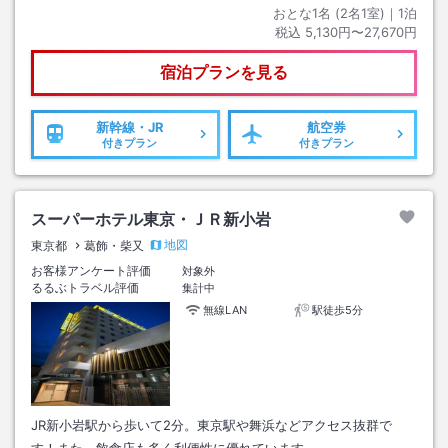
おとな1名 (
2
名1室)｜
1
泊
税込
5,130円〜27,670円
宿泊プランを見る
新幹線・JR
航空券
付きプラン
付きプラン
スーパーホテル東京・ＪＲ新小岩
地図
東京都
葛飾・柴又
お客様アンケート評価
対象外
るるぶトラベル評価
集計中
無線LAN
駅徒歩5分
JR新小岩駅から歩いて2分。東京駅や舞浜などアクセス抜群で