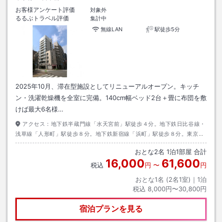
お客様アンケート評価
対象外
るるぶトラベル評価
集計中
無線LAN
駅徒歩5分
2025年10月、滞在型施設としてリニューアルオープン。キッチ
ン・洗濯乾燥機を全室に完備。140cm幅ベッド2台＋畳に布団を敷
けば最大6名様…
アクセス：
地下鉄半蔵門線「水天宮前」駅徒歩４分。地下鉄日比谷線・
浅草線「人形町」駅徒歩８分。地下鉄新宿線「浜町」駅徒歩８分。東京シ
ティエアターミナルへ２００ｍ。首都高速箱崎インター浜町出口横。
おとな
2
名
1
泊
1
部屋 合計
16,000
61,600
税込
円
〜
円
おとな1名 (
2
名1室)｜
1
泊
税込
8,000円〜30,800円
宿泊プランを見る