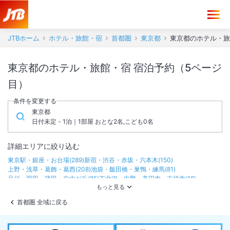
JTBホーム
ホテル・旅館・宿
首都圏
東京都
東京都のホテル・旅
東京都のホテル・旅館・宿 宿泊予約（5ページ
目）
条件を変更する
東京都
日付未定 - 1泊｜1部屋 おとな2名,こども0名
詳細エリアに絞り込む
東京駅・銀座・お台場
(
289
)
新宿・渋谷・赤坂・六本木
(
150
)
上野・浅草・葛飾・葛西
(
208
)
池袋・飯田橋・巣鴨・練馬
(
81
)
品川・羽田・蒲田・自由が丘
(
85
)
下北沢・中野・高円寺・吉祥寺
(
18
)
立川・調布
(
31
)
町田・八王子・高尾
(
22
)
奥多摩
(
10
)
伊豆七島・小笠原
(
19
)
首都圏 全域に戻る