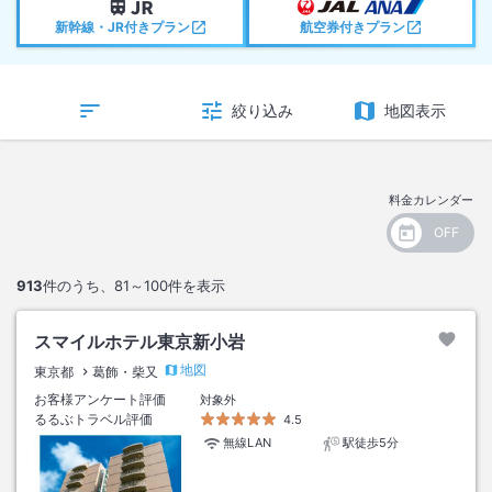
新幹線・JR付きプラン
航空券付きプラン
絞り込み
地図表示
料金カレンダー
913
件のうち、
81～100
件を表示
スマイルホテル東京新小岩
地図
東京都
葛飾・柴又
お客様アンケート評価
対象外
るるぶトラベル評価
4.5
無線LAN
駅徒歩5分