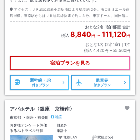
す！また、飲食店も多く利便性に優れています。
アクセス：
ＪＲ総武線新小岩駅南口より徒歩約２分。南口ルミエール商
店街横。東京駅からはＪＲ総武線快速で約１３分。東京ドーム、国技館、
秋葉原からも乗り換えなし。
おとな
2
名
1
泊
1
部屋 合計
8,840
111,120
税込
円
〜
円
おとな1名 (
2
名1室)｜
1
泊
税込
4,420円〜55,560円
宿泊プランを見る
新幹線・JR
航空券
付きプラン
付きプラン
アパホテル〈銀座 京橋南〉
地図
東京都
銀座・有楽町
お客様アンケート評価
対象外
るるぶトラベル評価
集計中
無線LAN
駅徒歩5分