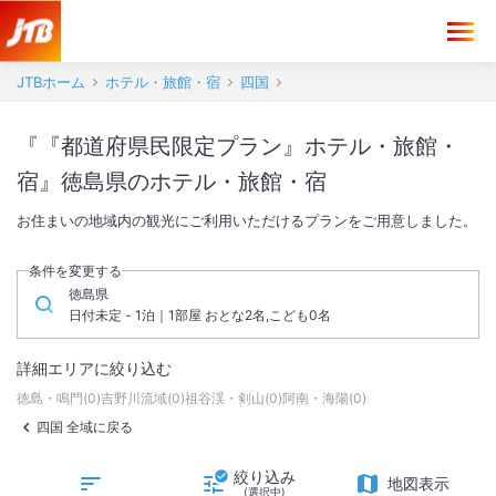
JTBホーム
ホテル・旅館・宿
四国
『『都道府県民限定プラン』ホテル・旅館・
宿』徳島県のホテル・旅館・宿
お住まいの地域内の観光にご利用いただけるプランをご用意しました。
条件を変更する
徳島県
日付未定 - 1泊｜1部屋 おとな2名,こども0名
詳細エリアに絞り込む
徳島・鳴門
(
0
)
吉野川流域
(
0
)
祖谷渓・剣山
(
0
)
阿南・海陽
(
0
)
四国 全域に戻る
絞り込み
地図表示
(選択中)