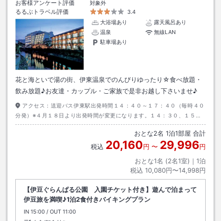
お客様アンケート評価
対象外
るるぶトラベル評価
3.4
大浴場あり
露天風呂あり
温泉
無線LAN
駐車場あり
花と海といで湯の街、伊東温泉でのんびりゆったり☆食べ放題・
飲み放題♪お友達・カップル・ご家族で是非お越し下さいませ♪
アクセス：
送迎バス伊東駅出発時間１４：４０～１７：４０（毎時４０
分発）※４月１８日より出発時間が変更になります。１４：３０、１５：
００、１６：１０、１７：１０、１７：４０
おとな
2
名
1
泊
1
部屋 合計
20,160
29,996
税込
円
〜
円
おとな1名 (
2
名1室)｜
1
泊
税込
10,080円〜14,998円
【伊豆ぐらんぱる公園 入園チケット付き】遊んで泊まって
伊豆旅を満喫♪1泊2食付きバイキングプラン
IN
チェックイン
15:00
/ OUT
チェックアウト
11:00