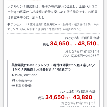
ホテルサンミ倶楽部は、熱海の海岸沿いに位置し、全室バルコニ
ー付きの客室から相模湾の絶景を楽しめる宿泊施設です。お部屋
は和室を中心に、広々とし…
アクセス：
ＪＲ東海道新幹線熱海駅→バス熱海港・後楽園行き約１０分
マリンスパあたみ下車→徒歩約３分熱海駅から徒歩約３０分
おとな
2
名
1
泊
1
部屋 合計
34,650
48,510
税込
円
〜
円
おとな1名 (
2
名1室)｜
1
泊
税込
17,325円〜24,255円
美術鑑賞にCafeにフレンチ・着付け体験etc＼色々楽しい／
【ＭＯＡ美術館】入場券付き☆1泊2食プラ
IN
チェックイン
15:00
/ OUT
チェックアウト
10:00
夕食/朝食付き
和室
10畳6畳
おとな
2
名
1
泊
1
部屋 合計
34,650
43,890
税込
円
〜
円
おとな1名 (
2
名1室)｜
1
泊