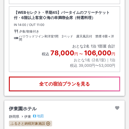
【WEBセレクト・早期45】バータイムのフリーチケット
付・6階以上客室◇海の幸満喫会席（特選料理）
IN
チェックイン
14:00
/ OUT
チェックアウト
11:00
夕食/朝食付き
ハリウッドツイン和洋室1間 2ベッド 露天風呂付 禁煙
6畳＋洋
間
おとな
2
名
1
泊
1
部屋 合計
78,000
106,000
税込
円
〜
円
おとな1名 (
2
名1室)｜
1
泊
税込
39,000円〜53,000円
全ての宿泊プランを見る
伊東園ホテル
地図
静岡県
伊東
ふるさと納税対象施設