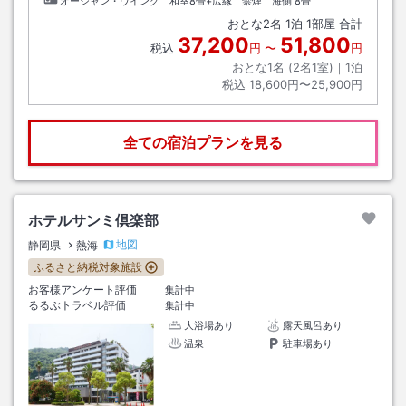
オーシャン・ウイング 和室8畳+広縁 禁煙 海側
8畳
おとな
2
名
1
泊
1
部屋 合計
37,200
51,800
税込
円
〜
円
おとな1名 (
2
名1室)｜
1
泊
税込
18,600円〜25,900円
全ての宿泊プランを見る
ホテルサンミ倶楽部
地図
静岡県
熱海
ふるさと納税対象施設
お客様アンケート評価
集計中
るるぶトラベル評価
集計中
大浴場あり
露天風呂あり
温泉
駐車場あり