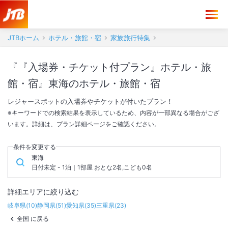
JTBホーム
ホテル・旅館・宿
家族旅行特集
『『入場券・チケット付プラン』ホテル・旅
館・宿』東海のホテル・旅館・宿
レジャースポットの入場券やチケットが付いたプラン！
※キーワードでの検索結果を表示しているため、内容が一部異なる場合がござ
います。詳細は、プラン詳細ページをご確認ください。
条件を変更する
東海
日付未定 - 1泊｜1部屋 おとな2名,こども0名
詳細エリアに絞り込む
岐阜県
(
10
)
静岡県
(
51
)
愛知県
(
35
)
三重県
(
23
)
全国 に戻る