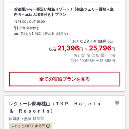
首都圏から一番近い離島リゾート♪【初島フェリー乗船＋島
内 R－asia入場券付き】プラン
IN
チェックイン
15:00
/ OUT
チェックアウト
10:00
夕食/朝食付き
【訳あり】和室10畳以上（眺望なし）
おとな
2
名
1
泊
1
部屋 合計
21,396
25,796
税込
円
〜
円
おとな1名 (
2
名1室)｜
1
泊
税込
10,698円〜12,898円
全ての宿泊プランを見る
レクトーレ熱海桃山（ＴＫＰ Ｈｏｔｅｌｓ
＆ Ｒｅｓｏｒｔｓ）
地図
静岡県
熱海
ふるさと納税対象施設