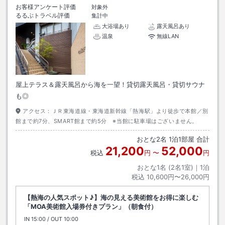
お客様アンケート評価
対象外
るるぶトラベル評価
集計中
大浴場あり
露天風呂あり
温泉
無線LAN
屋上テラス＆露天風呂から海を一望！貸切露天風呂・貸切サウナ
も◎
アクセス：
ＪＲ東海道線・東海道新幹線「熱海駅」より徒歩で本館／別
館まで約7分、SMART館まで約5分 ※当館に駐車場はございません。
おとな
2
名
1
泊
1
部屋 合計
21,200
52,000
税込
円
〜
円
おとな1名 (
2
名1室)｜
1
泊
税込
10,600円〜26,000円
【熱海の人気スポット♪】海の見える美術館をお得に楽しむ
「MOA美術館入場券付きプラン」（朝食付）
IN
チェックイン
15:00
/ OUT
チェックアウト
10:00