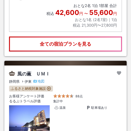
おとな
2
名
1
泊
1
部屋 合計
42,600
55,600
税込
円
〜
円
おとな1名 (
2
名1室)｜
1
泊
税込
21,300円〜27,800円
全ての宿泊プランを見る
風の薫 ＵＭＩ
地図
静岡県
伊東
ふるさと納税対象施設
お客様アンケート評価
88点
るるぶトラベル評価
集計中
温泉
駐車場あり