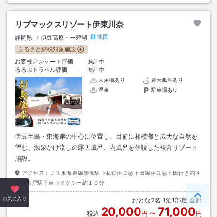
リブマックスリゾート伊東川奈
地図
静岡県
伊豆高原・一碧湖
ふるさと納税対象施設
お客様アンケート評価
集計中
るるぶトラベル評価
集計中
大浴場あり
露天風呂あり
温泉
駐車場あり
伊豆半島・東海岸の中心に位置し、目前に相模灘と広大な自然を
望む、源泉かけ流しの露天風呂、内風呂を併設した複合リゾート
施設。
アクセス：
ＪＲ東海道線熱海駅→私鉄伊豆急下田線伊豆急下田行き約４
０分富戸駅下車→タクシー約１０分
ペー
お気に入り
おとな
2
名
1
泊
1
部屋 合計
20,000
71,000
税込
円
〜
円