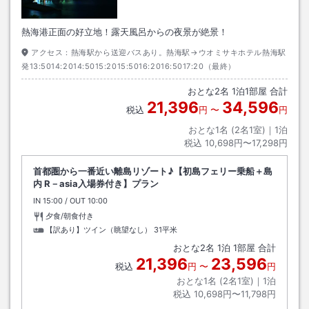
熱海港正面の好立地！露天風呂からの夜景が絶景！
アクセス：
熱海駅から送迎バスあり。熱海駅→ウオミサキホテル熱海駅
発13:5014:2014:5015:2015:5016:2016:5017:20（最終）
おとな
2
名
1
泊
1
部屋 合計
21,396
34,596
税込
円
〜
円
おとな1名 (
2
名1室)｜
1
泊
税込
10,698円〜17,298円
首都圏から一番近い離島リゾート♪【初島フェリー乗船＋島
内 R－asia入場券付き】プラン
IN
チェックイン
15:00
/ OUT
チェックアウト
10:00
夕食/朝食付き
【訳あり】ツイン（眺望なし）
31平米
おとな
2
名
1
泊
1
部屋 合計
21,396
23,596
税込
円
〜
円
おとな1名 (
2
名1室)｜
1
泊
税込
10,698円〜11,798円