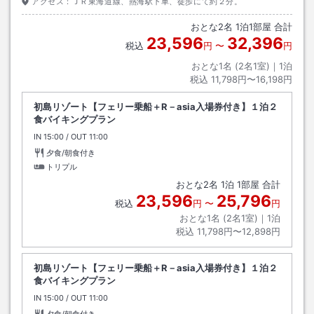
アクセス：
ＪＲ東海道線、熱海駅下車、徒歩にて約２分。
おとな
2
名
1
泊
1
部屋 合計
23,596
32,396
税込
円
〜
円
おとな1名 (
2
名1室)｜
1
泊
税込
11,798円〜16,198円
初島リゾート【フェリー乗船＋R－asia入場券付き】１泊２
食バイキングプラン
IN
チェックイン
15:00
/ OUT
チェックアウト
11:00
夕食/朝食付き
トリプル
おとな
2
名
1
泊
1
部屋 合計
23,596
25,796
税込
円
〜
円
おとな1名 (
2
名1室)｜
1
泊
税込
11,798円〜12,898円
初島リゾート【フェリー乗船＋R－asia入場券付き】１泊２
食バイキングプラン
IN
チェックイン
15:00
/ OUT
チェックアウト
11:00
夕食/朝食付き