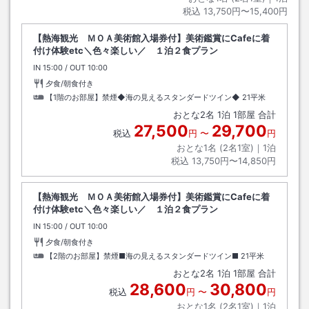
税込
13,750円〜15,400円
【熱海観光 ＭＯＡ美術館入場券付】美術鑑賞にCafeに着
付け体験etc＼色々楽しい／ １泊２食プラン
IN
チェックイン
15:00
/ OUT
チェックアウト
10:00
夕食/朝食付き
【1階のお部屋】禁煙◆海の見えるスタンダードツイン◆
21平米
おとな
2
名
1
泊
1
部屋 合計
27,500
29,700
税込
円
〜
円
おとな1名 (
2
名1室)｜
1
泊
税込
13,750円〜14,850円
【熱海観光 ＭＯＡ美術館入場券付】美術鑑賞にCafeに着
付け体験etc＼色々楽しい／ １泊２食プラン
IN
チェックイン
15:00
/ OUT
チェックアウト
10:00
夕食/朝食付き
【2階のお部屋】禁煙■海の見えるスタンダードツイン■
21平米
おとな
2
名
1
泊
1
部屋 合計
28,600
30,800
税込
円
〜
円
おとな1名 (
2
名1室)｜
1
泊