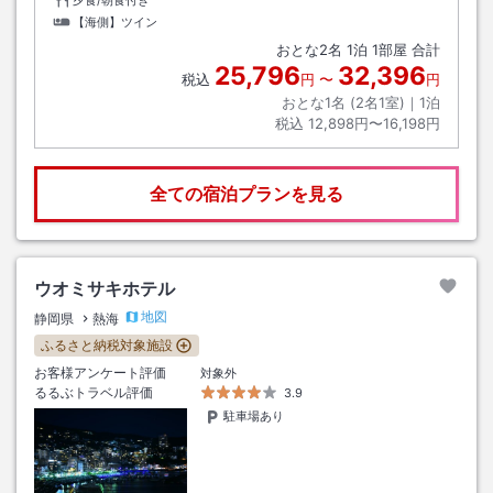
【海側】ツイン
おとな
2
名
1
泊
1
部屋 合計
25,796
32,396
税込
円
〜
円
おとな1名 (
2
名1室)｜
1
泊
税込
12,898円〜16,198円
全ての宿泊プランを見る
ウオミサキホテル
地図
静岡県
熱海
ふるさと納税対象施設
お客様アンケート評価
対象外
るるぶトラベル評価
3.9
駐車場あり