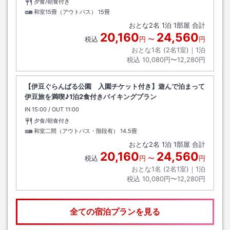
夕食/朝食付き
和室15畳（アウトバス）
15畳
おとな
2
名
1
泊
1
部屋 合計
20,160
24,560
税込
円
〜
円
おとな1名 (
2
名1室)｜
1
泊
税込
10,080円〜12,280円
【伊豆ぐらんぱる公園 入園チケット付き】遊んで泊まって
伊豆旅を満喫♪1泊2食付きバイキングプラン
IN
チェックイン
15:00
/ OUT
チェックアウト
11:00
夕食/朝食付き
和室二間（アウトバス・階段有）
14.5畳
おとな
2
名
1
泊
1
部屋 合計
20,160
24,560
税込
円
〜
円
おとな1名 (
2
名1室)｜
1
泊
税込
10,080円〜12,280円
全ての宿泊プランを見る