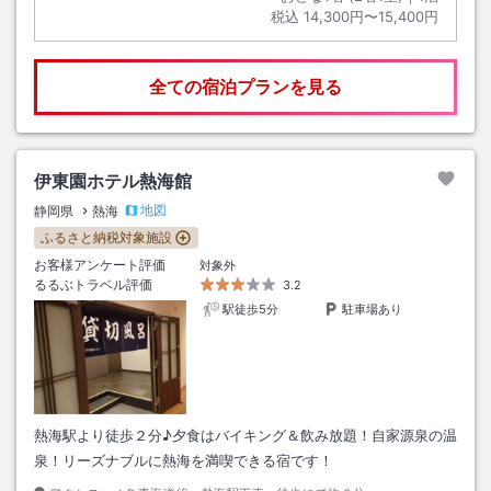
税込
14,300円〜15,400円
全ての宿泊プランを見る
伊東園ホテル熱海館
地図
静岡県
熱海
ふるさと納税対象施設
お客様アンケート評価
対象外
るるぶトラベル評価
3.2
駅徒歩5分
駐車場あり
熱海駅より徒歩２分♪夕食はバイキング＆飲み放題！自家源泉の温
泉！リーズナブルに熱海を満喫できる宿です！