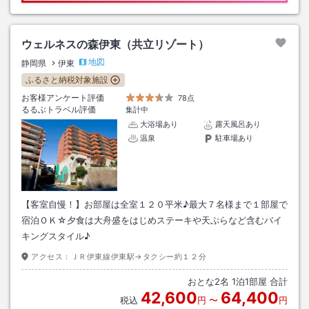
ウェルネスの森伊東（共立リゾート）
地図
静岡県
伊東
ふるさと納税対象施設
お客様アンケート評価
78点
るるぶトラベル評価
集計中
大浴場あり
露天風呂あり
温泉
駐車場あり
【客室自慢！】お部屋は全室１２０平米♪最大７名様まで１部屋で
宿泊ＯＫ☆夕食は大舟盛をはじめステーキや天ぷらなど含むバイ
キングスタイル♪
アクセス：
ＪＲ伊東線伊東駅→タクシー約１２分
おとな
2
名
1
泊
1
部屋 合計
42,600
64,400
税込
円
〜
円