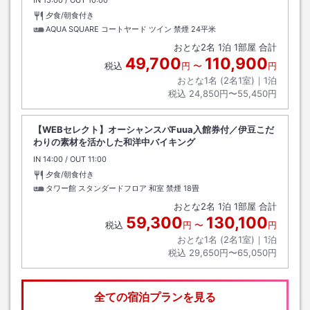
夕食/朝食付き
AQUA SQUARE コートヤード ツイン 禁煙
24平米
おとな
2
名
1
泊
1
部屋 合計
49,700
110,900
税込
円
〜
円
おとな1名 (
2
名1室)｜
1
泊
税込
24,850円〜55,450円
【WEBセレクト】オーシャンスパFuua入館券付／伊豆こだ
わりの素材を活かした和洋中バイキング
IN
チェックイン
14:00
/ OUT
チェックアウト
11:00
夕食/朝食付き
タワー館 スタンダードフロア 和室 禁煙
18畳
おとな
2
名
1
泊
1
部屋 合計
59,300
130,100
税込
円
〜
円
おとな1名 (
2
名1室)｜
1
泊
税込
29,650円〜65,050円
全ての宿泊プランを見る