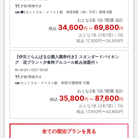
夕食/朝食付き
■Eセントラル・イースト館 和室8畳（Wi－Fi可）禁煙
8畳
おとな
2
名
1
泊
1
部屋 合計
34,600
69,800
税込
円
〜
円
おとな1名 (
2
名1室)｜
1
泊
税込
17,300円〜34,900円
【伊豆ぐらんぱる公園入園券付き】スタンダードバイキン
グ 花プラン＜夕食時アルコール飲み放題付＞
IN
チェックイン
14:00
/ OUT
チェックアウト
10:00
夕食/朝食付き
セントラル・イースト館 和室12畳喫煙
12畳
おとな
2
名
1
泊
1
部屋 合計
35,800
87,600
税込
円
〜
円
おとな1名 (
2
名1室)｜
1
泊
税込
17,900円〜43,800円
全ての宿泊プランを見る