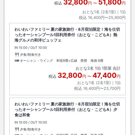
32,800
51,800
税込
円
〜
円
おとな1名 (
2
名1室)｜
1
泊
税込
16,400円〜25,900円
わいわいファミリー 夏の家族旅行・8月宿泊限定！海を仕切
ったオーシャンプール1回利用券付（おとな・こどもA）熱
海グルメの和洋ビュッフェ
IN
チェックイン
15:00
/ OUT
チェックアウト
10:00
夕食/朝食付き
オーシャン・ウイング 和室8畳+広縁 禁煙 海側
8畳
おとな
2
名
1
泊
1
部屋 合計
32,800
47,400
税込
円
〜
円
おとな1名 (
2
名1室)｜
1
泊
税込
16,400円〜23,700円
わいわいファミリー 夏の家族旅行・8月宿泊限定！海を仕切
ったオーシャンプール1回利用券付（おとな・こどもA）夕
食は和食
IN
チェックイン
15:00
/ OUT
チェックアウト
10:00
夕食/朝食付き