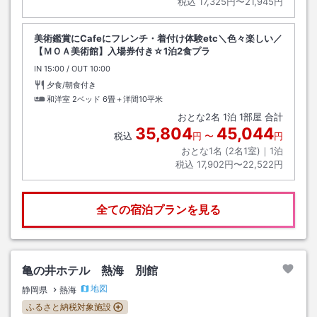
税込
17,325円〜21,945円
美術鑑賞にCafeにフレンチ・着付け体験etc＼色々楽しい／
【ＭＯＡ美術館】入場券付き☆1泊2食プラ
IN
チェックイン
15:00
/ OUT
チェックアウト
10:00
夕食/朝食付き
和洋室 2ベッド
6畳＋洋間10平米
おとな
2
名
1
泊
1
部屋 合計
35,804
45,044
税込
円
〜
円
おとな1名 (
2
名1室)｜
1
泊
税込
17,902円〜22,522円
全ての宿泊プランを見る
亀の井ホテル 熱海 別館
地図
静岡県
熱海
ふるさと納税対象施設