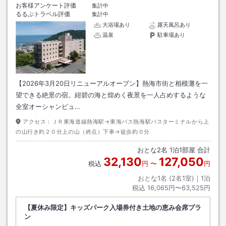
お客様アンケート評価
集計中
るるぶトラベル評価
集計中
大浴場あり
露天風呂あり
温泉
駐車場あり
【2026年3月20日リニューアルオープン】熱海市街と相模灘を一
望できる絶景の宿。紺碧の海と煌めく夜景を一人占めするような
全室オーシャンビュ…
アクセス：
ＪＲ東海道線熱海駅→東海バス熱海駅バスターミナルから上
の山行き約２０分上の山（終点）下車→徒歩約０分
おとな
2
名
1
泊
1
部屋 合計
32,130
127,050
税込
円
〜
円
おとな1名 (
2
名1室)｜
1
泊
税込
16,065円〜63,525円
【夏休み限定】キッズパーク入場券付き土地の恵み会席プラ
ン