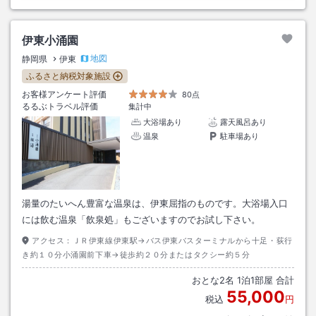
伊東小涌園
地図
静岡県
伊東
ふるさと納税対象施設
お客様アンケート評価
80点
るるぶトラベル評価
集計中
大浴場あり
露天風呂あり
温泉
駐車場あり
湯量のたいへん豊富な温泉は、伊東屈指のものです。大浴場入口
には飲む温泉「飲泉処」もございますのでお試し下さい。
アクセス：
ＪＲ伊東線伊東駅→バス伊東バスターミナルから十足・荻行
き約１０分小涌園前下車→徒歩約２０分またはタクシー約５分
おとな
2
名
1
泊
1
部屋 合計
55,000
税込
円