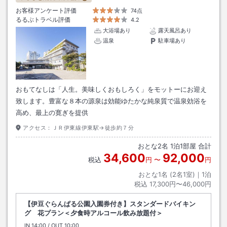
お客様アンケート評価
74点
るるぶトラベル評価
4.2
大浴場あり
露天風呂あり
温泉
駐車場あり
おもてなしは「人生。美味しくおもしろく」をモットーにお迎え
致します。豊富な８本の源泉は効能ゆたかな純泉質で温泉効浴を
高め、最上の寛ぎを提供
アクセス：
ＪＲ伊東線伊東駅→徒歩約７分
おとな
2
名
1
泊
1
部屋 合計
34,600
92,000
税込
円
〜
円
おとな1名 (
2
名1室)｜
1
泊
税込
17,300円〜46,000円
【伊豆ぐらんぱる公園入園券付き】スタンダードバイキン
グ 花プラン＜夕食時アルコール飲み放題付＞
IN
チェックイン
14:00
/ OUT
チェックアウト
10:00