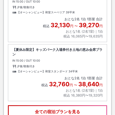
IN
チェックイン
15:00
/ OUT
チェックアウト
10:00
夕食/朝食付き
【オーシャンビュー】和室スーペリア
39平米
おとな
2
名
1
泊
1
部屋 合計
32,130
39,270
税込
円
〜
円
おとな1名 (
2
名1室)｜
1
泊
税込
16,065円〜19,635円
【夏休み限定】キッズパーク入場券付き土地の恵み会席プラ
ン
IN
チェックイン
15:00
/ OUT
チェックアウト
10:00
夕食/朝食付き
【オーシャンビュー】和室スタンダード
34平米
おとな
2
名
1
泊
1
部屋 合計
32,760
38,640
税込
円
〜
円
おとな1名 (
2
名1室)｜
1
泊
税込
16,380円〜19,320円
全ての宿泊プランを見る