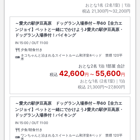
おとな1名 (
2
名1室)｜
1
泊
税込
21,300円〜32,200円
～愛犬の駅伊豆高原 ドッグラン入場券付～早60【全力エ
ンジョイ】ペットと一緒にでかけよう♪愛犬の駅伊豆高原・
ドッグラン入場券付！バイキング
IN
チェックイン
15:00
/ OUT
チェックアウト
11:00
夕食/朝食付き
ネコちゃんと泊まれるスイートルーム和洋室4ベッド 禁煙
120平
米
おとな
2
名
1
泊
1
部屋 合計
42,600
55,600
税込
円
〜
円
おとな1名 (
2
名1室)｜
1
泊
税込
21,300円〜27,800円
～愛犬の駅伊豆高原 ドッグラン入場券付～早60【全力エ
ンジョイ】ペットと一緒にでかけよう♪愛犬の駅伊豆高原・
ドッグラン入場券付！バイキング
IN
チェックイン
15:00
/ OUT
チェックアウト
11:00
夕食/朝食付き
ワンちゃんと泊まれるスイートルーム和洋室4ベッド 禁煙
120平
米