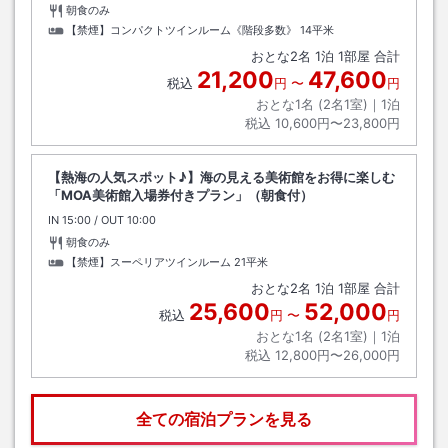
朝食のみ
【禁煙】コンパクトツインルーム《階段多数》
14平米
おとな
2
名
1
泊
1
部屋 合計
21,200
47,600
税込
円
〜
円
おとな1名 (
2
名1室)｜
1
泊
税込
10,600円〜23,800円
【熱海の人気スポット♪】海の見える美術館をお得に楽しむ
「MOA美術館入場券付きプラン」（朝食付）
IN
チェックイン
15:00
/ OUT
チェックアウト
10:00
朝食のみ
【禁煙】スーペリアツインルーム
21平米
おとな
2
名
1
泊
1
部屋 合計
25,600
52,000
税込
円
〜
円
おとな1名 (
2
名1室)｜
1
泊
税込
12,800円〜26,000円
全ての宿泊プランを見る