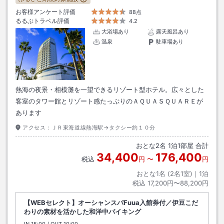
お客様アンケート評価
88点
るるぶトラベル評価
4.2
大浴場あり
露天風呂あり
温泉
駐車場あり
熱海の夜景・相模灘を一望できるリゾート型ホテル。広々とした
客室のタワー館とリゾート感たっぷりのＡＱＵＡＳＱＵＡＲＥが
あります
アクセス：
ＪＲ東海道線熱海駅→タクシー約１０分
おとな
2
名
1
泊
1
部屋 合計
34,400
176,400
税込
円
〜
円
おとな1名 (
2
名1室)｜
1
泊
税込
17,200円〜88,200円
【WEBセレクト】オーシャンスパFuua入館券付／伊豆こだ
わりの素材を活かした和洋中バイキング
IN
チェックイン
15:00
/ OUT
チェックアウト
10:00