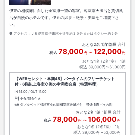
伊東の相模灘に面した全室海一望の客室。客室露天風呂と貸切風
呂が自慢のホテルです。伊豆の温泉・絶景・美味をご堪能下さ
い。
アクセス：
ＪＲ伊東線伊東駅→徒歩約３０分またはタクシー約５分
おとな
2
名
1
泊
1
部屋 合計
78,000
122,000
税込
円
〜
円
おとな1名 (
2
名1室)｜
1
泊
税込
39,000円〜61,000円
【WEBセレクト・早期45】バータイムのフリーチケット
付・6階以上客室◇海の幸満喫会席（特選料理）
IN
チェックイン
14:00
/ OUT
チェックアウト
11:00
夕食/朝食付き
ダブルベッド和洋室次の間和室露天風呂付 禁煙
6畳＋次の間
おとな
2
名
1
泊
1
部屋 合計
78,000
106,000
税込
円
〜
円
おとな1名 (
2
名1室)｜
1
泊
税込
39,000円〜53,000円