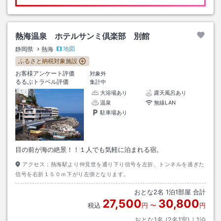
熱海温泉 ホテルサンミ倶楽部 別館
地図
静岡県
熱海
ふるさと納税対象施設
お客様アンケート評価
対象外
るるぶトラベル評価
集計中
大浴場あり
露天風呂あり
温泉
無線LAN
駐車場あり
目の前が海の絶景！！１人でも気軽に泊まれる宿。
アクセス：
熱海駅より仲見世を通り下り信号を左折、トンネルを過ぎた
信号を右折１５０ｍ下がり左側となります。
おとな
2
名
1
泊
1
部屋 合計
27,500
30,800
税込
円
〜
円
おとな1名 (
2
名1室)｜
1
泊