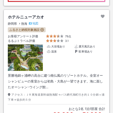
ホテルニューアカオ
地図
静岡県
熱海
ふるさと納税対象施設
お客様アンケート評価
79点
るるぶトラベル評価
3.1
大浴場あり
露天風呂あり
温泉
駐車場あり
景勝地錦ヶ浦岬の高台に建つ南仏風のリゾートホテル。全室オー
シャンビューの客室からは初島・大島が一望できます。海に面し
たオーシャン･ウイング館…
アクセス：
ＪＲ東海道新幹線熱海駅→バス網代旭町行き約１０分錦ヶ浦
下車→徒歩約５分
おとな
2
名
1
泊
1
部屋 合計