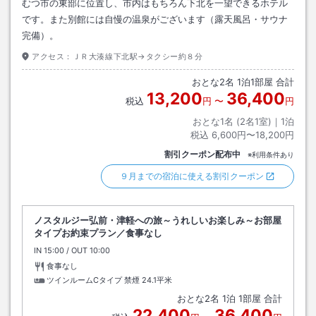
むつ市の東部に位置し、市内はもちろん下北を一望できるホテル
です。また別館には自慢の温泉がございます（露天風呂・サウナ
完備）。
アクセス：
ＪＲ大湊線下北駅→タクシー約８分
おとな
2
名
1
泊
1
部屋 合計
13,200
36,400
税込
円
〜
円
おとな1名 (
2
名1室)｜
1
泊
税込
6,600円〜18,200円
割引クーポン配布中
※利用条件あり
９月までの宿泊に使える割引クーポン
ノスタルジー弘前・津軽への旅～うれしいお楽しみ～お部屋
タイプお約束プラン／食事なし
IN
チェックイン
15:00
/ OUT
チェックアウト
10:00
食事なし
ツインルームCタイプ 禁煙
24.1平米
おとな
2
名
1
泊
1
部屋 合計
22,400
36,400