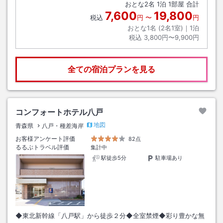
おとな
2
名
1
泊
1
部屋 合計
7,600
19,800
税込
円
〜
円
おとな1名 (
2
名1室)｜
1
泊
税込
3,800円〜9,900円
全ての宿泊プランを見る
コンフォートホテル八戸
地図
青森県
八戸・種差海岸
お客様アンケート評価
82点
るるぶトラベル評価
集計中
駅徒歩5分
駐車場あり
◆東北新幹線「八戸駅」から徒歩２分◆全室禁煙◆彩り豊かな無