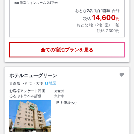
洋室ツインルーム
24平米
おとな
2
名
1
泊
1
部屋 合計
14,600
税込
円
おとな1名 (
2
名1室)｜
1
泊
税込
7,300円
全ての宿泊プランを見る
ホテルニューグリーン
地図
青森県
むつ・大湊
お客様アンケート評価
対象外
るるぶトラベル評価
集計中
駐車場あり