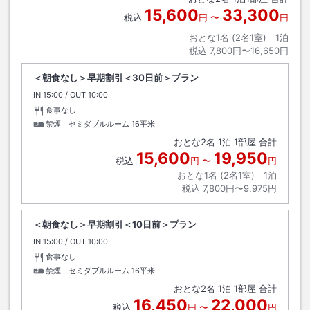
15,600
33,300
税込
円
〜
円
おとな1名 (
2
名1室)｜
1
泊
税込
7,800円〜16,650円
＜朝食なし＞早期割引＜30日前＞プラン
IN
チェックイン
15:00
/ OUT
チェックアウト
10:00
食事なし
禁煙 セミダブルルーム
16平米
おとな
2
名
1
泊
1
部屋 合計
15,600
19,950
税込
円
〜
円
おとな1名 (
2
名1室)｜
1
泊
税込
7,800円〜9,975円
＜朝食なし＞早期割引＜10日前＞プラン
IN
チェックイン
15:00
/ OUT
チェックアウト
10:00
食事なし
禁煙 セミダブルルーム
16平米
おとな
2
名
1
泊
1
部屋 合計
16,450
22,000
税込
円
〜
円