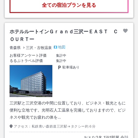
全ての宿泊プランを見る
ホテルルートインＧｒａｎｄ三沢ーＥＡＳＴ Ｃ
ＯＵＲＴー
地図
青森県
三沢・古牧温泉
お客様アンケート評価
集計中
るるぶトラベル評価
集計中
駐車場あり
三沢駅と三沢空港の中間に位置しており、ビジネス・観光ともに
便利な立地です。光明石人工温泉を完備しておりますので、ビジ
ネスや観光でお疲れの体を…
アクセス：
私鉄青い森鉄道三沢駅→タクシー約６分
おとな
2
名
1
泊
1
部屋 合計