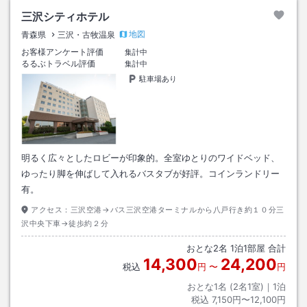
三沢シティホテル
地図
青森県
三沢・古牧温泉
お客様アンケート評価
集計中
るるぶトラベル評価
集計中
駐車場あり
明るく広々としたロビーが印象的。全室ゆとりのワイドベッド、
ゆったり脚を伸ばして入れるバスタブが好評。コインランドリー
有。
アクセス：
三沢空港→バス三沢空港ターミナルから八戸行き約１０分三
沢中央下車→徒歩約２分
おとな
2
名
1
泊
1
部屋 合計
14,300
24,200
税込
円
〜
円
おとな1名 (
2
名1室)｜
1
泊
税込
7,150円〜12,100円