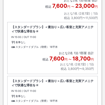
おとな
2
名
1
泊
1
部屋 合計
7,600
23,000
税込
円
〜
円
おとな1名 (
2
名1室)｜
1
泊
税込
3,800円〜11,500円
【スタンダードプラン】＜素泊り＞広い客室と充実アメニテ
ィで快適な滞在を☆
IN
チェックイン
15:00
/ OUT
チェックアウト
11:00
食事なし
スタンダードダブル（喫煙）
18平米
おとな
2
名
1
泊
1
部屋 合計
7,600
18,700
税込
円
〜
円
おとな1名 (
2
名1室)｜
1
泊
税込
3,800円〜9,350円
【スタンダードプラン】＜素泊り＞広い客室と充実アメニテ
ィで快適な滞在を☆
IN
チェックイン
15:00
/ OUT
チェックアウト
11:00
食事なし
スタンダードダブル（禁煙）
18平米