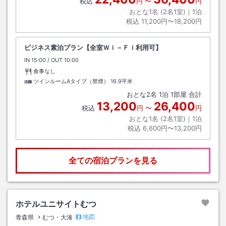
税込
円
〜
円
おとな1名 (
2
名1室)｜
1
泊
税込
11,200円〜18,200円
ビジネス素泊プラン【全室Ｗｉ－Ｆｉ利用可】
IN
チェックイン
15:00
/ OUT
チェックアウト
10:00
食事なし
ツインルームAタイプ（禁煙）
16.9平米
おとな
2
名
1
泊
1
部屋 合計
13,200
26,400
税込
円
〜
円
おとな1名 (
2
名1室)｜
1
泊
税込
6,600円〜13,200円
全ての宿泊プランを見る
ホテルユニサイトむつ
地図
青森県
むつ・大湊