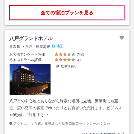
全ての宿泊プランを見る
八戸グランドホテル
地図
青森県
八戸・種差海岸
お客様アンケート評価
74点
るるぶトラベル評価
4.1
駐車場あり
八戸市の中心地でありながら静寂な場所に立地。繁華街にも至
近。広い空間の客室でゆったりとお寛ぎいただけます。ビジネス
や観光にご利用下さい。
アクセス：
ＪＲ東北新幹線八戸駅東口出口→タクシー約２０分