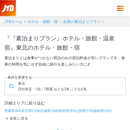
JTBホーム
ホテル・旅館・宿
全国の素泊まりプラン
『『素泊まりプラン』ホテル・旅館・温泉
宿』東北のホテル・旅館・宿
素泊まりとは食事がつかない宿泊のみの宿泊料金が安いプランです。食
事の時間を気にせず自由に旅行を楽しみたい方に♪
条件を変更する
東北
日付未定 - 1泊｜1部屋 おとな2名,こども0名
詳細エリアに絞り込む
青森県
(
94
)
岩手県
(
129
)
宮城県
(
166
)
秋田県
(
81
)
山形県
(
119
)
福島県
(
161
)
全国 に戻る