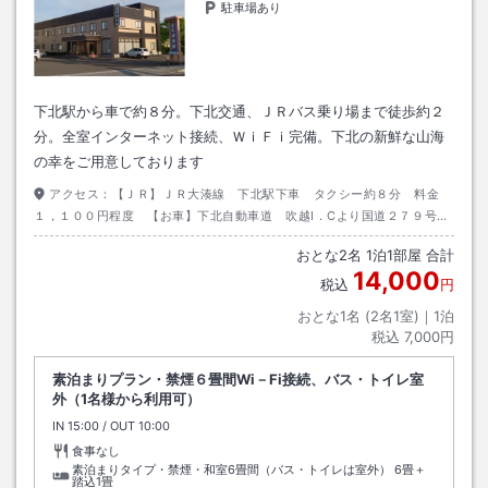
駐車場あり
下北駅から車で約８分。下北交通、ＪＲバス乗り場まで徒歩約２
分。全室インターネット接続、ＷｉＦｉ完備。下北の新鮮な山海
の幸をご用意しております
アクセス：
【ＪＲ】ＪＲ大湊線 下北駅下車 タクシー約８分 料金
１，１００円程度 【お車】下北自動車道 吹越I．Cより国道２７９号線
利用 むつかさまい館の向い側
おとな
2
名
1
泊
1
部屋 合計
14,000
税込
円
おとな1名 (
2
名1室)｜
1
泊
税込
7,000円
素泊まりプラン・禁煙６畳間Wi－Fi接続、バス・トイレ室
外（1名様から利用可）
IN
チェックイン
15:00
/ OUT
チェックアウト
10:00
食事なし
素泊まりタイプ・禁煙・和室6畳間（バス・トイレは室外）
6畳＋
踏込1畳