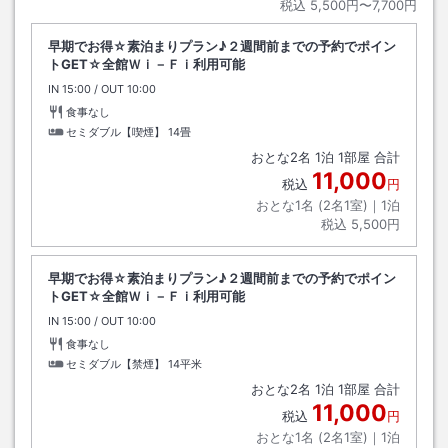
税込
5,500円〜7,700円
早期でお得☆素泊まりプラン♪２週間前までの予約でポイン
トGET☆全館Ｗｉ－Ｆｉ利用可能
IN
チェックイン
15:00
/ OUT
チェックアウト
10:00
食事なし
セミダブル【喫煙】
14畳
おとな
2
名
1
泊
1
部屋 合計
11,000
税込
円
おとな1名 (
2
名1室)｜
1
泊
税込
5,500円
早期でお得☆素泊まりプラン♪２週間前までの予約でポイン
トGET☆全館Ｗｉ－Ｆｉ利用可能
IN
チェックイン
15:00
/ OUT
チェックアウト
10:00
食事なし
セミダブル【禁煙】
14平米
おとな
2
名
1
泊
1
部屋 合計
11,000
税込
円
おとな1名 (
2
名1室)｜
1
泊