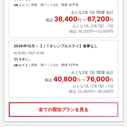
えんつこ和室 和ベッド2台 禁煙
30平米
おとな
2
名
1
泊
1
部屋 合計
36,400
67,200
税込
円
〜
円
おとな1名 (
2
名1室)｜
1
泊
税込
18,200円〜33,600円
2026年10月～【ＪＴＢシンプルステイ】食事なし
IN
チェックイン
15:00
/ OUT
チェックアウト
12:00
食事なし
あずまし和室 和ベッド2台 禁煙
43平米
おとな
2
名
1
泊
1
部屋 合計
40,800
76,000
税込
円
〜
円
おとな1名 (
2
名1室)｜
1
泊
税込
20,400円〜38,000円
全ての宿泊プランを見る