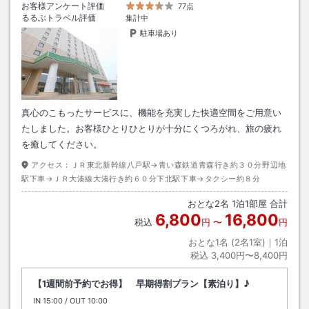
お客様アンケート評価
77点
るるぶトラベル評価
集計中
駐車場あり
真心のこもったサービスに、機能を充実した快適空間をご用意い
たしました。お客様ひとりひとりが十分にくつろがれ、旅の疲れ
を癒してください。
アクセス：
ＪＲ東北新幹線八戸駅→青い森鉄道青森行き約３０分野辺地
駅下車→ＪＲ大湊線大湊行き約６０分下北駅下車→タクシー約８分
おとな
2
名
1
泊
1
部屋 合計
6,800
16,800
税込
円
〜
円
おとな1名 (
2
名1室)｜
1
泊
税込
3,400円〜8,400円
【1週間前予約でお得】 早期得割プラン【素泊り】♪
IN
チェックイン
15:00
/ OUT
チェックアウト
10:00