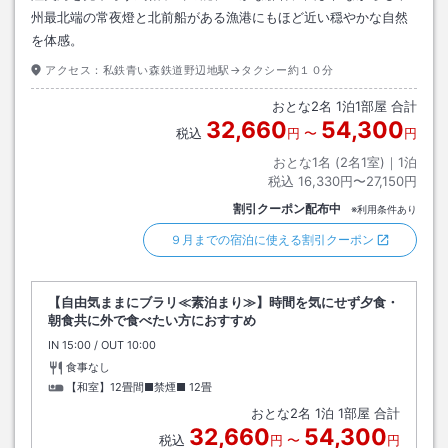
州最北端の常夜燈と北前船がある漁港にもほど近い穏やかな自然
を体感。
アクセス：
私鉄青い森鉄道野辺地駅→タクシー約１０分
おとな
2
名
1
泊
1
部屋 合計
32,660
54,300
税込
円
〜
円
おとな1名 (
2
名1室)｜
1
泊
税込
16,330円〜27,150円
割引クーポン配布中
※利用条件あり
９月までの宿泊に使える割引クーポン
【自由気ままにブラリ≪素泊まり≫】時間を気にせず夕食・
朝食共に外で食べたい方におすすめ
IN
チェックイン
15:00
/ OUT
チェックアウト
10:00
食事なし
【和室】12畳間■禁煙■
12畳
おとな
2
名
1
泊
1
部屋 合計
32,660
54,300
税込
円
〜
円