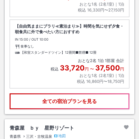
おとな1名 (
2
名1室)｜
1
泊
税込
16,330円〜27,150円
【自由気ままにブラリ≪素泊まり≫】時間を気にせず夕食・
朝食共に外で食べたい方におすすめ
IN
チェックイン
15:00
/ OUT
チェックアウト
10:00
食事なし
【和室スタンダードツイン】12畳間■禁煙■
12畳
おとな
2
名
1
泊
1
部屋 合計
33,720
37,500
税込
円
〜
円
おとな1名 (
2
名1室)｜
1
泊
税込
16,860円〜18,750円
全ての宿泊プランを見る
青森屋 ｂｙ 星野リゾート
地図
青森県
三沢・古牧温泉