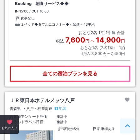
Booking 朝食サービス◆◆
IN
チェックイン
15:00
/ OUT
チェックアウト
10:00
食事なし
１ベッド◆ダブルエコノミー◆＜禁煙＞
13平米
おとな
2
名
1
泊
1
部屋 合計
7,600
14,900
税込
円
〜
円
おとな1名 (
2
名1室)｜
1
泊
税込
3,800円〜7,450円
全ての宿泊プランを見る
ＪＲ東日本ホテルメッツ八戸
地図
青森県
八戸・種差海岸
お客様アンケート評価
集計中
るるぶトラベル評価
集計中
ペー
お気に入り
駅徒歩5分
駐車場あり