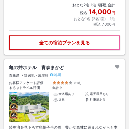
おとな
2
名
1
泊
1
部屋 合計
14,000
税込
円
おとな1名 (
2
名1室)｜
1
泊
税込
7,000円
全ての宿泊プランを見る
亀の井ホテル 青森まかど
地図
青森県
野辺地・尻屋崎
お客様アンケート評価
81点
るるぶトラベル評価
集計中
大浴場あり
露天風呂あり
温泉
駐車場あり
陸奥湾を見下ろす烏帽子岳の麓、豊かな森林に囲まれながらも本