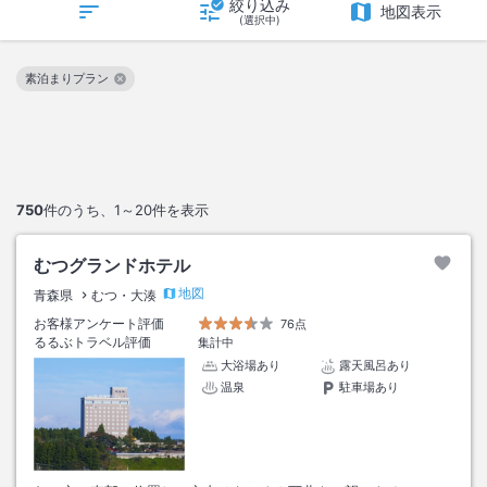
絞り込み
地図表示
(選択中)
素泊まりプラン
この絞り込み条件を解除
750
件のうち、
1～20
件を表示
むつグランドホテル
地図
青森県
むつ・大湊
お客様アンケート評価
76点
るるぶトラベル評価
集計中
大浴場あり
露天風呂あり
温泉
駐車場あり