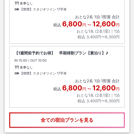
食事なし
【禁煙】スタジオツイン
17平米
おとな
2
名
1
泊
1
部屋 合計
6,800
12,600
税込
円
〜
円
おとな1名 (
2
名1室)｜
1
泊
税込
3,400円〜6,300円
【1週間前予約でお得】 早期得割プラン【素泊り】♪
IN
チェックイン
15:00
/ OUT
チェックアウト
10:00
食事なし
【喫煙】スタジオツイン
17平米
おとな
2
名
1
泊
1
部屋 合計
6,800
12,600
税込
円
〜
円
おとな1名 (
2
名1室)｜
1
泊
税込
3,400円〜6,300円
全ての宿泊プランを見る