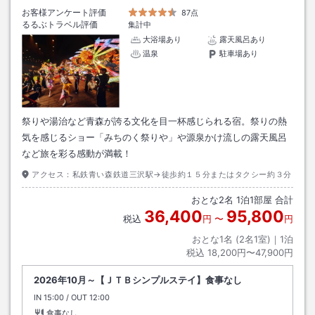
お客様アンケート評価
87点
るるぶトラベル評価
集計中
大浴場あり
露天風呂あり
温泉
駐車場あり
祭りや湯治など青森が誇る文化を目一杯感じられる宿。祭りの熱
気を感じるショー「みちのく祭りや」や源泉かけ流しの露天風呂
など旅を彩る感動が満載！
アクセス：
私鉄青い森鉄道三沢駅→徒歩約１５分またはタクシー約３分
おとな
2
名
1
泊
1
部屋 合計
36,400
95,800
税込
円
〜
円
おとな1名 (
2
名1室)｜
1
泊
税込
18,200円〜47,900円
2026年10月～【ＪＴＢシンプルステイ】食事なし
IN
チェックイン
15:00
/ OUT
チェックアウト
12:00
食事なし