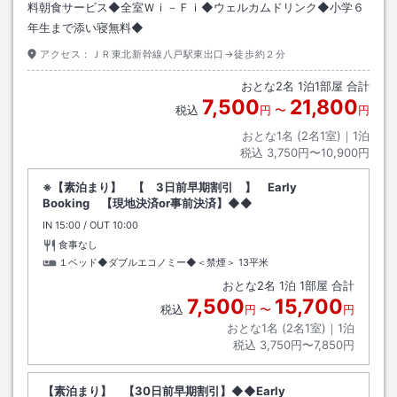
料朝食サービス◆全室Ｗｉ－Ｆｉ◆ウェルカムドリンク◆小学６
年生まで添い寝無料◆
アクセス：
ＪＲ東北新幹線八戸駅東出口→徒歩約２分
おとな
2
名
1
泊
1
部屋 合計
7,500
21,800
税込
円
〜
円
おとな1名 (
2
名1室)｜
1
泊
税込
3,750円〜10,900円
※【素泊まり】 【 3日前早期割引 】 Early
Booking 【現地決済or事前決済】◆◆
IN
チェックイン
15:00
/ OUT
チェックアウト
10:00
食事なし
１ベッド◆ダブルエコノミー◆＜禁煙＞
13平米
おとな
2
名
1
泊
1
部屋 合計
7,500
15,700
税込
円
〜
円
おとな1名 (
2
名1室)｜
1
泊
税込
3,750円〜7,850円
【素泊まり】 【30日前早期割引】◆◆Early