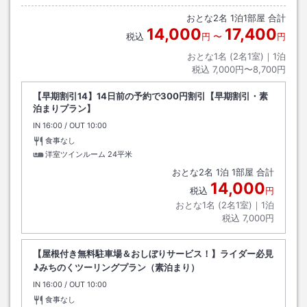
おとな
2
名
1
泊
1
部屋 合計
14,000
17,400
税込
円
〜
円
おとな1名 (
2
名1室)｜
1
泊
税込
7,000円〜8,700円
【早期割引14】14日前の予約で300円割引【早期割引・素
泊まりプラン】
IN
チェックイン
16:00
/ OUT
チェックアウト
10:00
食事なし
洋室ツインルーム
24平米
おとな
2
名
1
泊
1
部屋 合計
14,000
税込
円
おとな1名 (
2
名1室)｜
1
泊
税込
7,000円
【屋根付き無料駐車場＆おしぼりサービス！】ライダー必見
♪みちのくツーリングプラン（素泊まり）
IN
チェックイン
16:00
/ OUT
チェックアウト
10:00
食事なし