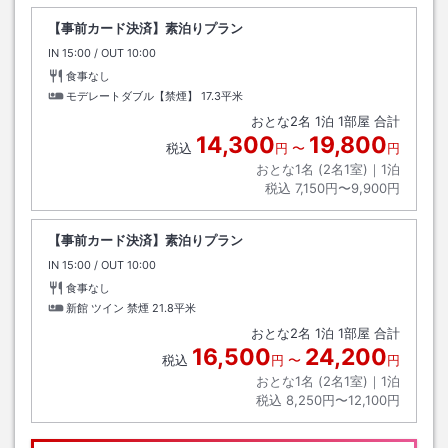
【事前カード決済】素泊りプラン
IN
チェックイン
15:00
/ OUT
チェックアウト
10:00
食事なし
モデレートダブル【禁煙】
17.3平米
おとな
2
名
1
泊
1
部屋 合計
14,300
19,800
税込
円
〜
円
おとな1名 (
2
名1室)｜
1
泊
税込
7,150円〜9,900円
【事前カード決済】素泊りプラン
IN
チェックイン
15:00
/ OUT
チェックアウト
10:00
食事なし
新館 ツイン 禁煙
21.8平米
おとな
2
名
1
泊
1
部屋 合計
16,500
24,200
税込
円
〜
円
おとな1名 (
2
名1室)｜
1
泊
税込
8,250円〜12,100円