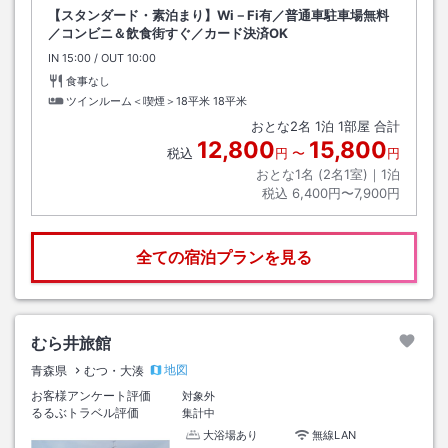
【スタンダード・素泊まり】Wi－Fi有／普通車駐車場無料
／コンビニ＆飲食街すぐ／カード決済OK
IN
チェックイン
15:00
/ OUT
チェックアウト
10:00
食事なし
ツインルーム＜喫煙＞18平米
18平米
おとな
2
名
1
泊
1
部屋 合計
12,800
15,800
税込
円
〜
円
おとな1名 (
2
名1室)｜
1
泊
税込
6,400円〜7,900円
全ての宿泊プランを見る
むら井旅館
地図
青森県
むつ・大湊
お客様アンケート評価
対象外
るるぶトラベル評価
集計中
大浴場あり
無線LAN