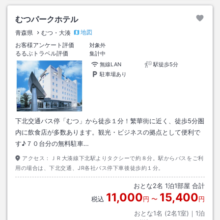
むつパークホテル
地図
青森県
むつ・大湊
お客様アンケート評価
対象外
るるぶトラベル評価
集計中
無線LAN
駅徒歩5分
駐車場あり
下北交通バス停「むつ」から徒歩１分！繁華街に近く、徒歩5分圏
内に飲食店が多数あります。観光・ビジネスの拠点として便利で
す♪７０台分の無料駐車…
アクセス：
ＪＲ大湊線下北駅よりタクシーで約８分。駅からバスをご利
用の場合は、下北交通、JR各社バス停下車後徒歩約１分。
おとな
2
名
1
泊
1
部屋 合計
11,000
15,400
税込
円
〜
円
おとな1名 (
2
名1室)｜
1
泊