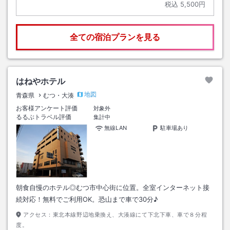
税込
5,500円
全ての宿泊プランを見る
はねやホテル
地図
青森県
むつ・大湊
お客様アンケート評価
対象外
るるぶトラベル評価
集計中
無線LAN
駐車場あり
朝食自慢のホテル◎むつ市中心街に位置。全室インターネット接
続対応！無料でご利用OK。恐山まで車で30分♪
アクセス：
東北本線野辺地乗換え、大湊線にて下北下車、車で８分程
度。