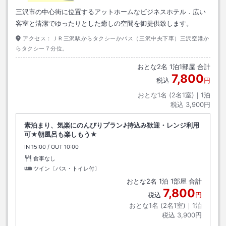
三沢市の中心街に位置するアットホームなビジネスホテル．広い
客室と清潔でゆったりとした癒しの空間を御提供致します。
アクセス：
ＪＲ三沢駅からタクシーかバス（三沢中央下車）三沢空港か
らタクシー７分位。
おとな
2
名
1
泊
1
部屋 合計
7,800
税込
円
おとな1名 (
2
名1室)｜
1
泊
税込
3,900円
素泊まり、気楽にのんびりプラン♪持込み歓迎・レンジ利用
可★朝風呂も楽しもう★
IN
チェックイン
15:00
/ OUT
チェックアウト
10:00
食事なし
ツイン〔バス・トイレ付〕
おとな
2
名
1
泊
1
部屋 合計
7,800
税込
円
おとな1名 (
2
名1室)｜
1
泊
税込
3,900円