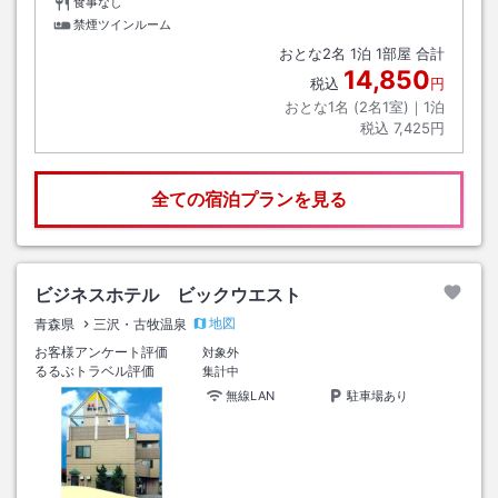
食事なし
禁煙ツインルーム
おとな
2
名
1
泊
1
部屋 合計
14,850
税込
円
おとな1名 (
2
名1室)｜
1
泊
税込
7,425円
全ての宿泊プランを見る
ビジネスホテル ビックウエスト
地図
青森県
三沢・古牧温泉
お客様アンケート評価
対象外
るるぶトラベル評価
集計中
無線LAN
駐車場あり