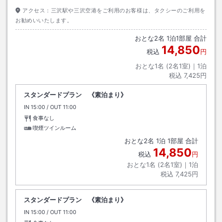
アクセス：
三沢駅や三沢空港をご利用のお客様は、タクシーのご利用を
お勧めいいたします。
おとな
2
名
1
泊
1
部屋 合計
14,850
税込
円
おとな1名 (
2
名1室)｜
1
泊
税込
7,425円
スタンダードプラン 《素泊まり》
IN
チェックイン
15:00
/ OUT
チェックアウト
11:00
食事なし
喫煙ツインルーム
おとな
2
名
1
泊
1
部屋 合計
14,850
税込
円
おとな1名 (
2
名1室)｜
1
泊
税込
7,425円
スタンダードプラン 《素泊まり》
IN
チェックイン
15:00
/ OUT
チェックアウト
11:00