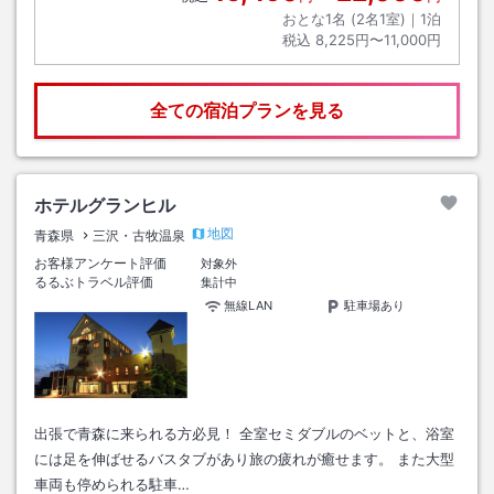
おとな1名 (
2
名1室)｜
1
泊
税込
8,225円〜11,000円
全ての宿泊プランを見る
ホテルグランヒル
地図
青森県
三沢・古牧温泉
お客様アンケート評価
対象外
るるぶトラベル評価
集計中
無線LAN
駐車場あり
出張で青森に来られる方必見！ 全室セミダブルのベットと、浴室
には足を伸ばせるバスタブがあり旅の疲れが癒せます。 また大型
車両も停められる駐車…