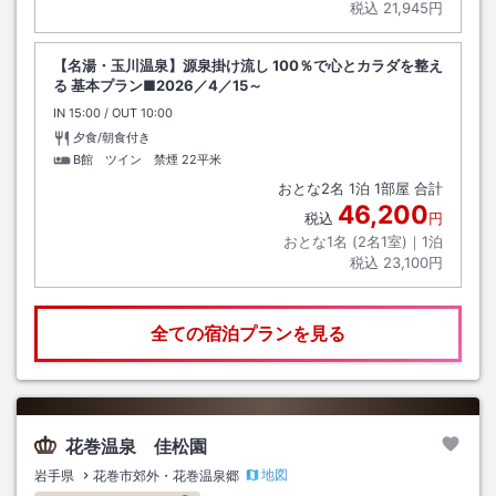
税込
21,945円
【名湯・玉川温泉】源泉掛け流し 100％で心とカラダを整え
る 基本プラン■2026／4／15～
IN
チェックイン
15:00
/ OUT
チェックアウト
10:00
夕食/朝食付き
B館 ツイン 禁煙
22平米
おとな
2
名
1
泊
1
部屋 合計
46,200
税込
円
おとな1名 (
2
名1室)｜
1
泊
税込
23,100円
全ての宿泊プランを見る
花巻温泉 佳松園
地図
岩手県
花巻市郊外・花巻温泉郷