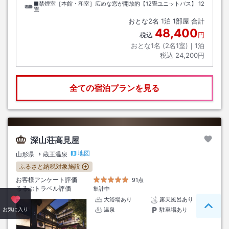
■禁煙室［本館・和室］広めな窓が開放的【12畳ユニットバス】
12
畳
おとな
2
名
1
泊
1
部屋 合計
48,400
税込
円
おとな1名 (
2
名1室)｜
1
泊
税込
24,200円
全ての宿泊プランを見る
深山荘高見屋
地図
山形県
蔵王温泉
ふるさと納税対象施設
お客様アンケート評価
91点
るるぶトラベル評価
集計中
大浴場あり
露天風呂あり
ペー
お気に入り
温泉
駐車場あり