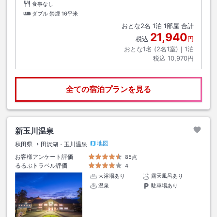
食事なし
ダブル 禁煙
16平米
おとな
2
名
1
泊
1
部屋 合計
21,940
税込
円
おとな1名 (
2
名1室)｜
1
泊
税込
10,970円
全ての宿泊プランを見る
新玉川温泉
地図
秋田県
田沢湖・玉川温泉
お客様アンケート評価
85点
るるぶトラベル評価
4
大浴場あり
露天風呂あり
温泉
駐車場あり