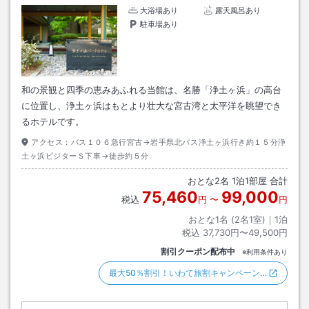
大浴場あり
露天風呂あり
駐車場あり
和の景観と四季の恵みあふれる当館は、名勝「浄土ヶ浜」の高台
に位置し、浄土ヶ浜はもとより壮大な宮古湾と太平洋を眺望でき
るホテルです。
アクセス：
バス１０６急行宮古→岩手県北バス浄土ヶ浜行き約１５分浄
土ヶ浜ビジターＳ下車→徒歩約５分
おとな
2
名
1
泊
1
部屋 合計
75,460
99,000
税込
円
〜
円
おとな1名 (
2
名1室)｜
1
泊
税込
37,730円〜49,500円
割引クーポン配布中
※利用条件あり
最大50％割引！いわて旅割キャンペーン…