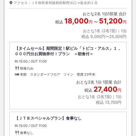
アクセス：
ＪＲ秋田新幹線秋田駅西出口→徒歩約１分
おとな
2
名
1
泊
1
部屋 合計
18,000
51,200
税込
円
〜
円
おとな1名 (
2
名1室)｜
1
泊
税込
9,000円〜25,600円
【タイムセール】期間限定！駅ビル「トピコ・アルス」１，
０００円分お買物券付！プラン ＜朝食付＞
IN
チェックイン
15:00
/ OUT
チェックアウト
11:00
朝食のみ
本館 スタンダードフロア ツイン 禁煙
23平米
おとな
2
名
1
泊
1
部屋 合計
27,400
税込
円
おとな1名 (
2
名1室)｜
1
泊
税込
13,700円
【ＪＴＢスペシャルプラン】食事なし
IN
チェックイン
15:00
/ OUT
チェックアウト
11:00
食事なし