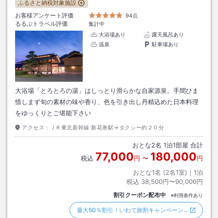
ふるさと納税対象施設
お客様アンケート評価
94点
るるぶトラベル評価
集計中
大浴場あり
露天風呂あり
温泉
駐車場あり
大浴場「とろとろの湯」はしっとり滑らかな自家源泉。手間ひま
惜しまず旬の素材の味や香り、色を引き出し丹精込めた日本料理
をゆっくりとご堪能下さい
アクセス：
ＪＲ東北新幹線 新花巻駅→タクシー約２０分
おとな
2
名
1
泊
1
部屋 合計
77,000
180,000
税込
円
〜
円
おとな1名 (
2
名1室)｜
1
泊
税込
38,500円〜90,000円
割引クーポン配布中
※利用条件あり
最大50％割引！いわて旅割キャンペーン…