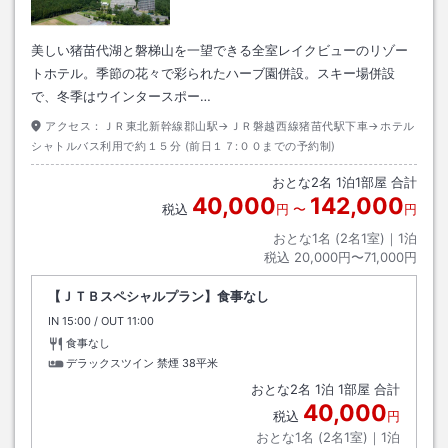
美しい猪苗代湖と磐梯山を一望できる全室レイクビューのリゾー
トホテル。季節の花々で彩られたハーブ園併設。スキー場併設
で、冬季はウインタースポー…
アクセス：
ＪＲ東北新幹線郡山駅→ＪＲ磐越西線猪苗代駅下車→ホテル
シャトルバス利用で約１５分 (前日１７:００までの予約制)
おとな
2
名
1
泊
1
部屋 合計
40,000
142,000
税込
円
〜
円
おとな1名 (
2
名1室)｜
1
泊
税込
20,000円〜71,000円
【ＪＴＢスペシャルプラン】食事なし
IN
チェックイン
15:00
/ OUT
チェックアウト
11:00
食事なし
デラックスツイン 禁煙
38平米
おとな
2
名
1
泊
1
部屋 合計
40,000
税込
円
おとな1名 (
2
名1室)｜
1
泊