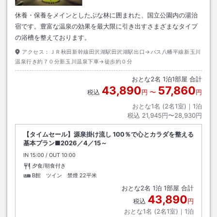
休養・保養をメインとしたぶな林に囲まれた、国立公園内の湯治
宿です。豊富な温泉の効果を最大限に引き出すさまざまなタイプ
の浴槽を整えております。
アクセス：
ＪＲ秋田新幹線田沢湖駅田沢湖駅出口→バス八幡平線新玉川
温泉行き約７０分新玉川温泉下車→徒歩約０分
おとな
2
名
1
泊
1
部屋 合計
43,890
57,860
税込
円
〜
円
おとな1名 (
2
名1室)｜
1
泊
税込
21,945円〜28,930円
【タイムセール】源泉掛け流し 100％で心とカラダを整える
基本プラン■2026／4／15～
IN
チェックイン
15:00
/ OUT
チェックアウト
10:00
夕食/朝食付き
B館 ツイン 禁煙
22平米
おとな
2
名
1
泊
1
部屋 合計
43,890
税込
円
おとな1名 (
2
名1室)｜
1
泊