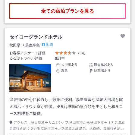
全ての宿泊プランを見る
セイコーグランドホテル
地図
秋田県
男鹿半島
お客様アンケート評価
78点
るるぶトラベル評価
集計中
大浴場あり
露天風呂あり
温泉
駐車場あり
温泉街の中心に位置し、散策に便利。湯量豊富な温泉大浴場と露
天風呂・サウナ室が自慢。夕食は季節の魚介類を主とした和食コ
ース料理をご提供。
アクセス：
秋田空港→リムジンバス秋田空港から秋田下車→ＪＲ男鹿線
男鹿行き約５０分羽立駅下車→バス男鹿北線温泉、入道崎、加茂行き約４
０分セイコーグランドＨ前下車→徒歩約０分