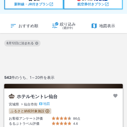
新幹線・JR付きプラン
航空券付きプラン
絞り込み
おすすめ順
地図表示
(選択中)
8月12日に泊まれる
この絞り込み条件を解除
542
件のうち、
1～20
件を表示
ホテルモントレ仙台
地図
宮城県
仙台市街
ふるさと納税対象施設
お客様アンケート評価
86点
るるぶトラベル評価
4.6