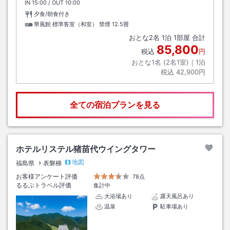
IN
チェックイン
15:00
/ OUT
チェックアウト
10:00
夕食/朝食付き
華風館 標準客室（和室） 禁煙
12.5畳
おとな
2
名
1
泊
1
部屋 合計
85,800
税込
円
おとな1名 (
2
名1室)｜
1
泊
税込
42,900円
全ての宿泊プランを見る
ホテルリステル猪苗代ウイングタワー
地図
福島県
表磐梯
お客様アンケート評価
78点
るるぶトラベル評価
集計中
大浴場あり
露天風呂あり
温泉
駐車場あり