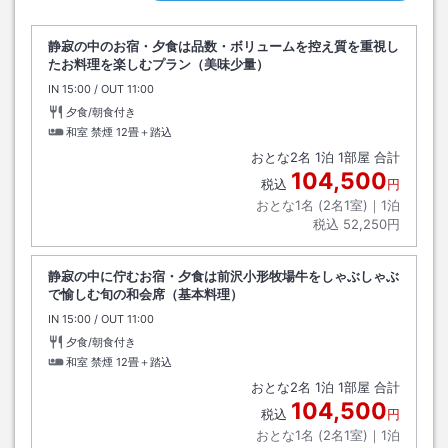
静寂の中のお宿・夕食は品数・ボリュームを控え質を重視し
たお料理を楽しむプラン（美味少量）
IN
チェックイン
15:00
/ OUT
チェックアウト
11:00
夕食/朝食付き
和室 禁煙
12畳＋踏込
おとな
2
名
1
泊
1
部屋 合計
104,500
税込
円
おとな1名 (
2
名1室)｜
1
泊
税込
52,250円
静寂の中に佇むお宿・夕食は前沢小形牧場牛をしゃぶしゃぶ
で愉しむ旬の和会席（基本料理）
IN
チェックイン
15:00
/ OUT
チェックアウト
11:00
夕食/朝食付き
和室 禁煙
12畳＋踏込
おとな
2
名
1
泊
1
部屋 合計
104,500
税込
円
おとな1名 (
2
名1室)｜
1
泊