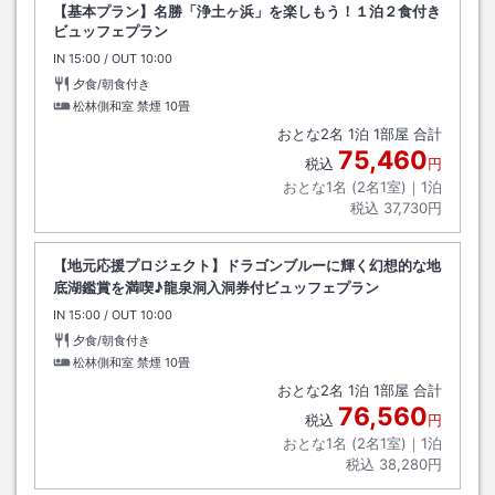
【基本プラン】名勝「浄土ヶ浜」を楽しもう！１泊２食付き
ビュッフェプラン
IN
チェックイン
15:00
/ OUT
チェックアウト
10:00
夕食/朝食付き
松林側和室 禁煙
10畳
おとな
2
名
1
泊
1
部屋 合計
75,460
税込
円
おとな1名 (
2
名1室)｜
1
泊
税込
37,730円
【地元応援プロジェクト】ドラゴンブルーに輝く幻想的な地
底湖鑑賞を満喫♪龍泉洞入洞券付ビュッフェプラン
IN
チェックイン
15:00
/ OUT
チェックアウト
10:00
夕食/朝食付き
松林側和室 禁煙
10畳
おとな
2
名
1
泊
1
部屋 合計
76,560
税込
円
おとな1名 (
2
名1室)｜
1
泊
税込
38,280円