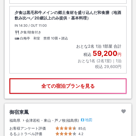
夕食は黒毛和牛メインの郷土食材を盛り込んだ和食膳（地酒
飲み比べ／20歳以上のみ提供・基本料理）
IN
チェックイン
14:30
/ OUT
チェックアウト
11:00
夕食/朝食付き
白梅亭 和室 禁煙
10畳＋踏込
おとな
2
名
1
泊
1
部屋 合計
59,200
税込
円
おとな1名 (
2
名1室)｜
1
泊
税込
29,600円
全ての宿泊プランを見る
御宿東鳳
地図
福島県
会津若松・東山・芦ノ牧(福島県)
お客様アンケート評価
85点
るるぶトラベル評価
4.2