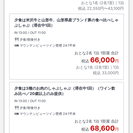
おとな1名 (
2
名1室)｜
1
泊
税込
22,550円〜43,100円
夕食は米沢牛と山形牛、山形県産ブランド豚の食べ比べしゃ
ぶしゃぶ（滞在中1回）
IN
チェックイン
13:00
/ OUT
チェックアウト
11:00
夕食/朝食付き
マウンテンビューツイン禁煙
24.1平米
おとな
2
名
1
泊
1
部屋 合計
66,000
税込
円
おとな1名 (
2
名1室)｜
1
泊
税込
33,000円
夕食は3種のお肉のしゃぶしゃぶ（滞在中1回）（ワイン飲
み比べ／20歳以上のみ提供）
IN
チェックイン
13:00
/ OUT
チェックアウト
11:00
夕食/朝食付き
マウンテンビューツイン禁煙
24.1平米
おとな
2
名
1
泊
1
部屋 合計
68,600
税込
円