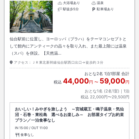
大浴場あり
温泉
駅徒歩5分
駐車場あり
仙台駅前に位置し、ヨーロッパ（プラハ）をテーマコンセプトと
して館内にアンティークの品々を取り入れ、また最上階には温泉
（スパ）を併設。【天然温…
アクセス：
ＪＲ東北新幹線仙台駅西口出口→徒歩約３分
おとな
2
名
1
泊
1
部屋 合計
44,000
59,000
税込
円
〜
円
おとな1名 (
2
名1室)｜
1
泊
税込
22,000円〜29,500円
おいしい！みやぎを旅しよう ～宮城蔵王・鳴子温泉・気仙
沼・石巻・東松島 選べるお楽しみ～ お部屋タイプお約束
プラン／一泊食事なし
IN
チェックイン
15:00
/ OUT
チェックアウト
11:00
食事なし