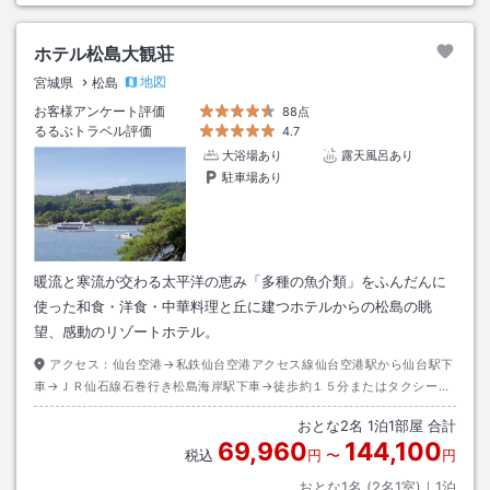
ホテル松島大観荘
地図
宮城県
松島
お客様アンケート評価
88点
るるぶトラベル評価
4.7
大浴場あり
露天風呂あり
駐車場あり
暖流と寒流が交わる太平洋の恵み「多種の魚介類」をふんだんに
使った和食・洋食・中華料理と丘に建つホテルからの松島の眺
望、感動のリゾートホテル。
アクセス：
仙台空港→私鉄仙台空港アクセス線仙台空港駅から仙台駅下
車→ＪＲ仙石線石巻行き松島海岸駅下車→徒歩約１５分またはタクシー約
３分
おとな
2
名
1
泊
1
部屋 合計
69,960
144,100
税込
円
〜
円
おとな1名 (
2
名1室)｜
1
泊