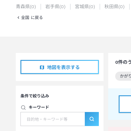
青森県
(
0
)
岩手県
(
0
)
宮城県
(
0
)
秋田県
(
0
)
全国 に戻る
0
件の
地図を表示する
かが
この
条件で絞り込み
キーワード