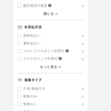
露天風呂付客室
0
閉じる
お支払方法
現地支払い
0
事前支払い
0
JTBトラベルギフト利用可
0
たびたびバンク利用可
0
もっと見る
食事タイプ
夕食/朝食付き
0
朝食のみ
0
食事なし
0