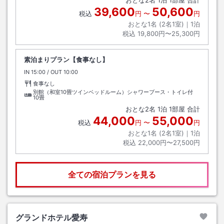
おとな
2
名
1
泊
1
部屋 合計
39,600
50,600
税込
円
〜
円
おとな1名 (
2
名1室)｜
1
泊
税込
19,800円〜25,300円
素泊まりプラン【食事なし】
IN
チェックイン
15:00
/ OUT
チェックアウト
10:00
食事なし
別館（和室10畳ツインベッドルーム）シャワーブース・トイレ付
10畳
おとな
2
名
1
泊
1
部屋 合計
44,000
55,000
税込
円
〜
円
おとな1名 (
2
名1室)｜
1
泊
税込
22,000円〜27,500円
全ての宿泊プランを見る
グランドホテル愛寿