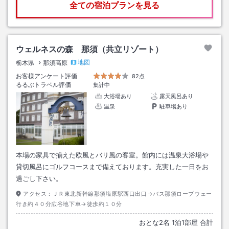
全ての宿泊プランを見る
ウェルネスの森 那須（共立リゾート）
地図
栃木県
那須高原
お客様アンケート評価
82点
るるぶトラベル評価
集計中
大浴場あり
露天風呂あり
温泉
駐車場あり
本場の家具で揃えた欧風とバリ風の客室。館内には温泉大浴場や
貸切風呂にゴルフコースまで備えております。充実した一日をお
過ごし下さい。
アクセス：
ＪＲ東北新幹線那須塩原駅西口出口→バス那須ロープウェー
行き約４０分広谷地下車→徒歩約１０分
おとな
2
名
1
泊
1
部屋 合計