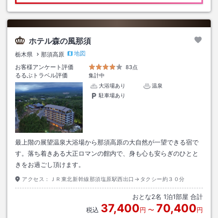
ホテル森の風那須
地図
栃木県
那須高原
お客様アンケート評価
83点
るるぶトラベル評価
集計中
大浴場あり
温泉
駐車場あり
最上階の展望温泉大浴場から那須高原の大自然が一望できる宿で
す。落ち着きある大正ロマンの館内で、身も心も安らぎのひとと
きをお過ごし頂けます。
アクセス：
ＪＲ東北新幹線那須塩原駅西出口→タクシー約３０分
おとな
2
名
1
泊
1
部屋 合計
37,400
70,400
税込
円
〜
円