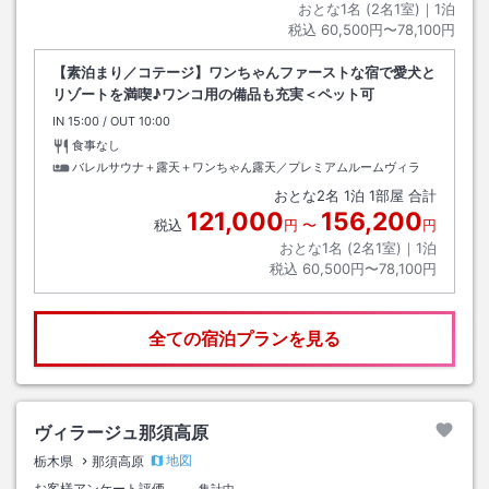
おとな1名 (
2
名1室)｜
1
泊
税込
60,500円〜78,100円
【素泊まり／コテージ】ワンちゃんファーストな宿で愛犬と
リゾートを満喫♪ワンコ用の備品も充実＜ペット可
IN
チェックイン
15:00
/ OUT
チェックアウト
10:00
食事なし
バレルサウナ＋露天＋ワンちゃん露天／プレミアムルームヴィラ
おとな
2
名
1
泊
1
部屋 合計
121,000
156,200
税込
円
〜
円
おとな1名 (
2
名1室)｜
1
泊
税込
60,500円〜78,100円
全ての宿泊プランを見る
ヴィラージュ那須高原
地図
栃木県
那須高原
お客様アンケート評価