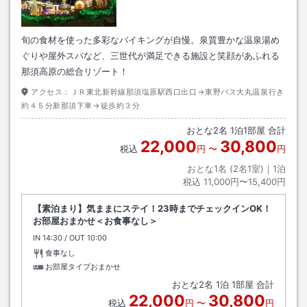
旬の食材を使った多彩なバイキングが自慢。泉質豊かな温泉湯め
ぐりや屋外スパなど、三世代が満足できる施設と笑顔があふれる
那須高原の総合リゾート！
アクセス：
ＪＲ東北新幹線那須塩原駅西口出口→東野バス大丸温泉行き
約４５分新那須下車→徒歩約３分
おとな
2
名
1
泊
1
部屋 合計
22,000
30,800
税込
円
〜
円
おとな1名 (
2
名1室)｜
1
泊
税込
11,000円〜15,400円
【素泊まり】気ままにステイ！23時までチェックインOK！
お部屋おまかせ＜お食事なし＞
IN
チェックイン
14:30
/ OUT
チェックアウト
10:00
食事なし
お部屋タイプおまかせ
おとな
2
名
1
泊
1
部屋 合計
22,000
30,800
税込
円
〜
円