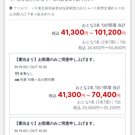
アクセス：
ＪＲ東北新幹線那須塩原駅西口出口→バス東野交通約４０分
山水閣入口下車→徒歩約５分
おとな
2
名
1
泊
1
部屋 合計
41,300
101,200
税込
円
〜
円
おとな1名 (
2
名1室)｜
1
泊
税込
20,650円〜50,600円
【素泊まり】お部屋のみご用意申し上げます。
IN
チェックイン
15:00
/ OUT
チェックアウト
10:30
食事なし
河鹿
10畳＋次の間10畳
おとな
2
名
1
泊
1
部屋 合計
41,300
70,400
税込
円
〜
円
おとな1名 (
2
名1室)｜
1
泊
税込
20,650円〜35,200円
【素泊まり】お部屋のみご用意申し上げます。
IN
チェックイン
15:00
/ OUT
チェックアウト
10:30