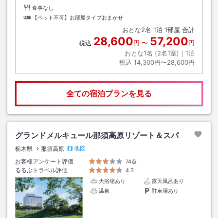
食事なし
【ペット不可】お部屋タイプおまかせ
おとな
2
名
1
泊
1
部屋 合計
28,600
57,200
税込
円
〜
円
おとな1名 (
2
名1室)｜
1
泊
税込
14,300円〜28,600円
全ての宿泊プランを見る
グランドメルキュール那須高原リゾート＆スパ
地図
栃木県
那須高原
お客様アンケート評価
74点
るるぶトラベル評価
4.3
大浴場あり
露天風呂あり
温泉
駐車場あり