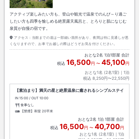
アクティブ楽しみたい方も、登山や観光で温泉でのんび～り過ご
したい方も四季を愉しめる絶景露天風呂と、とろりと肌になじむ
泉質が自慢の宿です。
アクセス：
当館までの道は一部細い箇所があり、夜間は特に見通しが悪
くなりますので、お車でお越しの際はどうぞお気を付けください。
おとな
2
名
1
泊
1
部屋 合計
16,500
45,100
税込
円
〜
円
おとな1名 (
2
名1室)｜
1
泊
税込
8,250円〜22,550円
【素泊まり】満天の星と絶景温泉に癒されるシンプルステイ
IN
チェックイン
15:00
/ OUT
チェックアウト
10:00
食事なし
【禁煙】和室
20平米
おとな
2
名
1
泊
1
部屋 合計
16,500
40,700
税込
円
〜
円
おとな1名 (
2
名1室)｜
1
泊