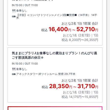
IN
チェックイン
15:00
/ OUT
チェックアウト
11:00
食事なし
【洋室】≪コンパクトツイン≫メイン3階■禁煙■（14平米）
14平
米
おとな
2
名
1
泊
1
部屋 合計
16,400
52,710
税込
円
〜
円
おとな1名 (
2
名1室)｜
1
泊
税込
8,200円〜26,355円
気ままにブラリ♪お食事なしの素泊まりプラン！のんびり過
ごす那須高原の休日☆
IN
チェックイン
15:00
/ OUT
チェックアウト
11:00
食事なし
アネックスタワー 絆ツインルーム 禁煙
29.7平米
おとな
2
名
1
泊
1
部屋 合計
28,350
31,710
税込
円
〜
円
おとな1名 (
2
名1室)｜
1
泊
税込
14,175円〜15,855円