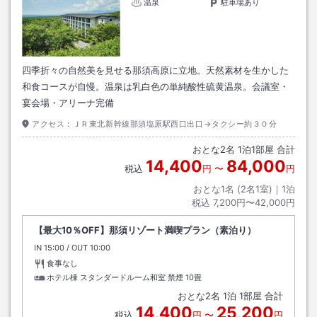
温泉
駐車場あり
四季折々の自然美を見せる那須高原に立地。天然素材を生かした
和食コースが自慢。温泉は乳白色の単純酸性硫黄温泉。会議室・
宴会場・アリーナ完備
アクセス：
ＪＲ東北新幹線那須塩原駅西口出口→タクシー約３０分
おとな
2
名
1
泊
1
部屋 合計
14,400
84,000
税込
円
〜
円
おとな1名 (
2
名1室)｜
1
泊
税込
7,200円〜42,000円
【最大10％OFF】那須リゾート満喫プラン（素泊り）
IN
チェックイン
15:00
/ OUT
チェックアウト
10:00
食事なし
ホテル棟 スタンダードルーム和室 禁煙
10畳
おとな
2
名
1
泊
1
部屋 合計
14,400
25,200
税込
円
〜
円