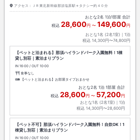
アクセス：
ＪＲ東北新幹線那須塩原駅→タクシー約４０分
おとな
2
名
1
泊
1
部屋 合計
28,600
149,600
税込
円
〜
円
おとな1名 (
2
名1室)｜
1
泊
税込
14,300円〜74,800円
【ペットと泊まれる】那須ハイランドパーク入園無料！1棟
貸し別荘｜素泊まりプラン
IN
チェックイン
16:00
/ OUT
チェックアウト
10:00
食事なし
【ペットと泊まれる】お部屋タイプおまかせ
おとな
2
名
1
泊
1
部屋 合計
28,600
57,200
税込
円
〜
円
おとな1名 (
2
名1室)｜
1
泊
税込
14,300円〜28,600円
【ペット不可】那須ハイランドパーク入園無料！自炊OK！1
棟貸し別荘｜素泊まりプラン
IN
チェックイン
16:00
/ OUT
チェックアウト
10:00