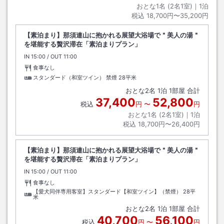
おとな1名 (
2
名1室)｜
1
泊
税込
18,700円〜35,200円
【素泊まり】那須連山に抱かれる展望大浴場で＂美人の湯＂
を堪能する贅沢滞在「素泊まりプラン」
IN
チェックイン
15:00
/ OUT
チェックアウト
11:00
食事なし
スタンダード（和室ツイン） 禁煙
28平米
おとな
2
名
1
泊
1
部屋 合計
37,400
52,800
税込
円
〜
円
おとな1名 (
2
名1室)｜
1
泊
税込
18,700円〜26,400円
【素泊まり】那須連山に抱かれる展望大浴場で＂美人の湯＂
を堪能する贅沢滞在「素泊まりプラン」
IN
チェックイン
15:00
/ OUT
チェックアウト
11:00
食事なし
【愛犬同伴専用客室】スタンダード【和室ツイン】（禁煙）
28平
米
おとな
2
名
1
泊
1
部屋 合計
40,700
56,100
税込
円
〜
円