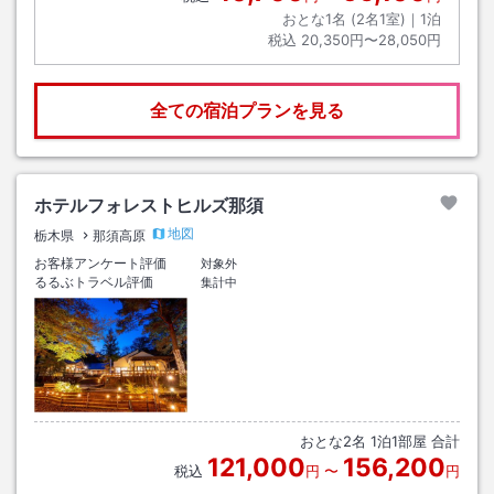
おとな1名 (
2
名1室)｜
1
泊
税込
20,350円〜28,050円
全ての宿泊プランを見る
ホテルフォレストヒルズ那須
地図
栃木県
那須高原
お客様アンケート評価
対象外
るるぶトラベル評価
集計中
おとな
2
名
1
泊
1
部屋 合計
121,000
156,200
税込
円
〜
円