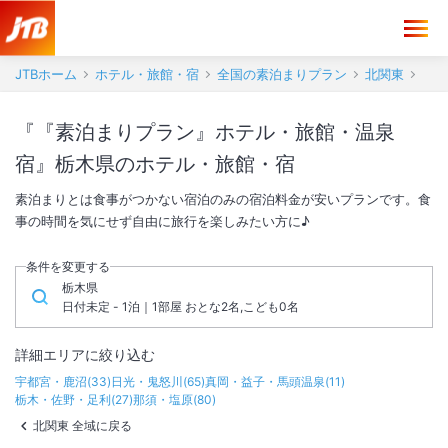
JTBホーム
ホテル・旅館・宿
全国の素泊まりプラン
北関東
『『素泊まりプラン』ホテル・旅館・温泉
宿』栃木県のホテル・旅館・宿
素泊まりとは食事がつかない宿泊のみの宿泊料金が安いプランです。食
事の時間を気にせず自由に旅行を楽しみたい方に♪
条件を変更する
栃木県
日付未定 - 1泊｜1部屋 おとな2名,こども0名
詳細エリアに絞り込む
宇都宮・鹿沼
(
33
)
日光・鬼怒川
(
65
)
真岡・益子・馬頭温泉
(
11
)
栃木・佐野・足利
(
27
)
那須・塩原
(
80
)
北関東 全域に戻る