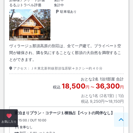
集計中
るるぶトラベル評価
集計中
駐車場あり
ヴィラージュ那須高原の別荘は、全て一戸建て。プライベート空
間が確保され、隣を気にすることなく那須の大自然を満喫するこ
とができます。
アクセス：
ＪＲ東北新幹線那須塩原駅→タクシー約４０分
おとな
2
名
1
泊
1
部屋 合計
18,500
36,300
税込
円
〜
円
おとな1名 (
2
名1室)｜
1
泊
税込
9,250円〜18,150円
素泊まりプラン・コテージ１棟独占【ペットの同伴なし】
IN
チェックイン
15:00
/ OUT
チェックアウト
10:00
ペー
お気に入り
食事なし
別荘・モデレートクラス