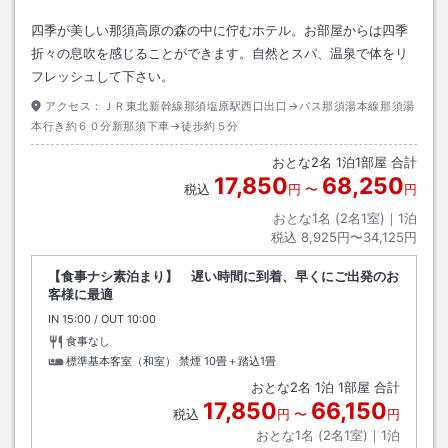
四季が美しい那須高原の森の中に佇むホテル。お部屋からは四季
折々の息吹を感じることができます。自然とスパ、温泉で体をリ
フレッシュして下さい。
アクセス：
ＪＲ東北新幹線那須塩原駅西口出口→バス那須湯本線那須湯
本行き約６０分新那須下車→徒歩約５分
おとな
2
名
1
泊
1
部屋 合計
17,850
68,250
税込
円
〜
円
おとな1名 (
2
名1室)｜
1
泊
税込
8,925円〜34,125円
【食事ナシ素泊まり】 遅い時間に到着、早くにご出発のお
客様に最適
IN
チェックイン
15:00
/ OUT
チェックアウト
10:00
食事なし
標準基本客室（和室） 禁煙
10畳＋踏込1畳
おとな
2
名
1
泊
1
部屋 合計
17,850
66,150
税込
円
〜
円
おとな1名 (
2
名1室)｜
1
泊