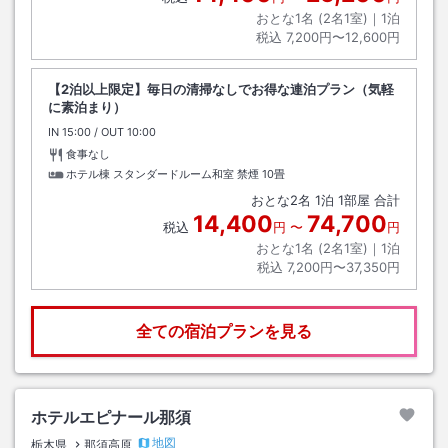
おとな1名 (
2
名1室)｜
1
泊
税込
7,200円〜12,600円
【2泊以上限定】毎日の清掃なしでお得な連泊プラン（気軽
に素泊まり）
IN
チェックイン
15:00
/ OUT
チェックアウト
10:00
食事なし
ホテル棟 スタンダードルーム和室 禁煙
10畳
おとな
2
名
1
泊
1
部屋 合計
14,400
74,700
税込
円
〜
円
おとな1名 (
2
名1室)｜
1
泊
税込
7,200円〜37,350円
全ての宿泊プランを見る
ホテルエピナール那須
地図
栃木県
那須高原