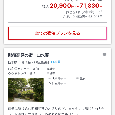
20,900
71,830
税込
円
〜
円
おとな1名 (
2
名1室)｜
1
泊
税込
10,450円〜35,915円
全ての宿泊プランを見る
那須高原の宿 山水閣
地図
栃木県
那須岳・那須温泉郷
お客様アンケート評価
集計中
るるぶトラベル評価
集計中
大浴場あり
温泉
駐車場あり
自然に溶け込む昭和初期の木造りの宿。まっすぐに那須と向き合
う、お客様と向き合う、心のある宿でありたい。