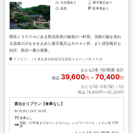
大浴場あり
露天風呂あり
温泉
駐車場あり
標高１３００ｍにある那須高原の秘湯の一軒宿。当館の脇を流れ
る温泉の川をせき止めた露天風呂は大小４ヶ所、また貸切風呂も
好評。那須一番の湯量。
アクセス：
ＪＲ東北新幹線那須塩原駅→タクシー約５０分
おとな
2
名
1
泊
1
部屋 合計
39,600
70,400
税込
円
〜
円
おとな1名 (
2
名1室)｜
1
泊
税込
19,800円〜35,200円
素泊まりプラン【食事なし】
IN
チェックイン
15:00
/ OUT
チェックアウト
10:00
食事なし
別館（17平米ダブルベッドルーム）シャワーブース・トイレ付
17平
米