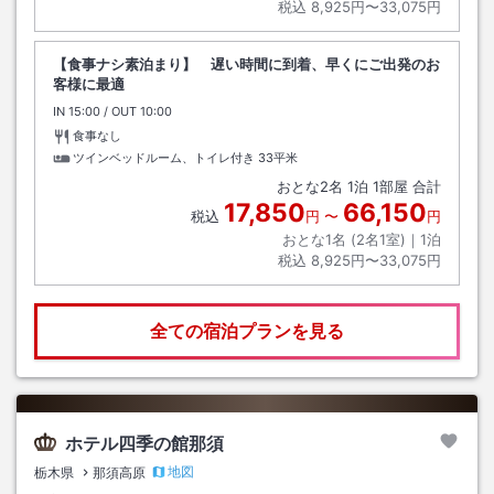
税込
8,925円〜33,075円
【食事ナシ素泊まり】 遅い時間に到着、早くにご出発のお
客様に最適
IN
チェックイン
15:00
/ OUT
チェックアウト
10:00
食事なし
ツインベッドルーム、トイレ付き
33平米
おとな
2
名
1
泊
1
部屋 合計
17,850
66,150
税込
円
〜
円
おとな1名 (
2
名1室)｜
1
泊
税込
8,925円〜33,075円
全ての宿泊プランを見る
ホテル四季の館那須
地図
栃木県
那須高原