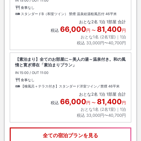
IN
チェックイン
15:00
/ OUT
チェックアウト
11:00
食事なし
スタンダードB（和室ツイン） 禁煙 温泉給湯桧風呂付
46平米
おとな
2
名
1
泊
1
部屋 合計
66,000
81,400
税込
円
〜
円
おとな1名 (
2
名1室)｜
1
泊
税込
33,000円〜40,700円
【素泊まり】全てのお部屋に～美人の湯～温泉付き。和の風
情と寛ぎ滞在「素泊まりプラン」
IN
チェックイン
15:00
/ OUT
チェックアウト
11:00
食事なし
【檜風呂＋テラス付き】スタンダード洋室ツイン／禁煙
46平米
おとな
2
名
1
泊
1
部屋 合計
66,000
81,400
税込
円
〜
円
おとな1名 (
2
名1室)｜
1
泊
税込
33,000円〜40,700円
全ての宿泊プランを見る