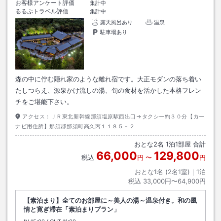
お客様アンケート評価
集計中
るるぶトラベル評価
集計中
露天風呂あり
温泉
駐車場あり
森の中に佇む隠れ家のような離れ宿です。大正モダンの落ち着い
たしつらえ、源泉かけ流しの湯、旬の食材を活かした本格フレン
チをご堪能下さい。
アクセス：
ＪＲ東北新幹線那須塩原駅西出口→タクシー約３０分【カー
ナビ用住所】那須郡那須町高久丙１１８５－２
おとな
2
名
1
泊
1
部屋 合計
66,000
129,800
税込
円
〜
円
おとな1名 (
2
名1室)｜
1
泊
税込
33,000円〜64,900円
【素泊まり】全てのお部屋に～美人の湯～温泉付き。和の風
情と寛ぎ滞在「素泊まりプラン」