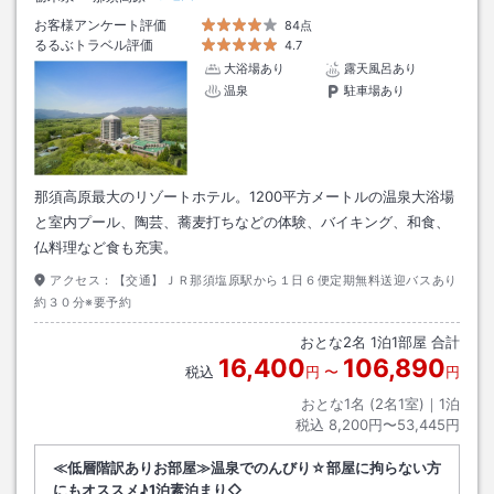
お客様アンケート評価
84点
るるぶトラベル評価
4.7
大浴場あり
露天風呂あり
温泉
駐車場あり
那須高原最大のリゾートホテル。1200平方メートルの温泉大浴場
と室内プール、陶芸、蕎麦打ちなどの体験、バイキング、和食、
仏料理など食も充実。
アクセス：
【交通】ＪＲ那須塩原駅から１日６便定期無料送迎バスあり
約３０分※要予約
おとな
2
名
1
泊
1
部屋 合計
16,400
106,890
税込
円
〜
円
おとな1名 (
2
名1室)｜
1
泊
税込
8,200円〜53,445円
≪低層階訳ありお部屋≫温泉でのんびり☆部屋に拘らない方
にもオススメ♪1泊素泊まり◇