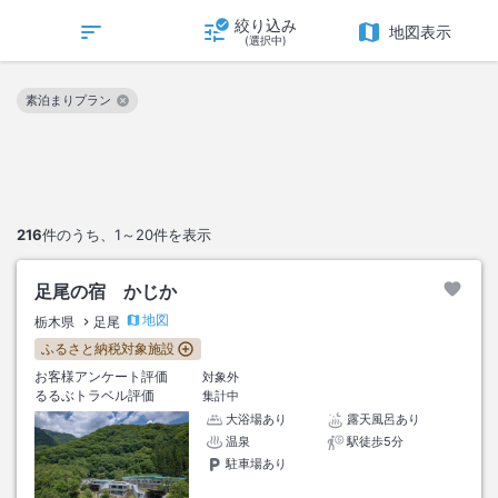
絞り込み
地図表示
(選択中)
素泊まりプラン
この絞り込み条件を解除
216
件のうち、
1～20
件を表示
足尾の宿 かじか
地図
栃木県
足尾
ふるさと納税対象施設
お客様アンケート評価
対象外
るるぶトラベル評価
集計中
大浴場あり
露天風呂あり
温泉
駅徒歩5分
駐車場あり