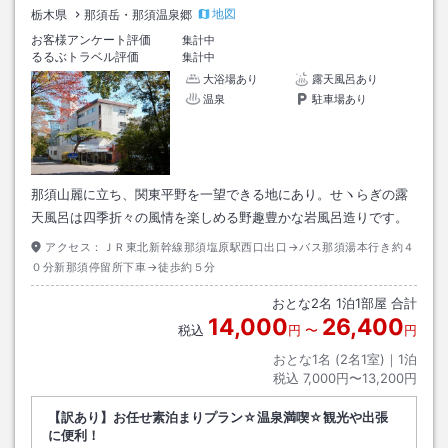
地図
栃木県
那須岳・那須温泉郷
お客様アンケート評価
集計中
るるぶトラベル評価
集計中
大浴場あり
露天風呂あり
温泉
駐車場あり
那須山麗に立ち、関東平野を一望できる地にあり。せヽらぎの露
天風呂は四季折々の風情を楽しめる野趣豊かな岩風呂造りです。
アクセス：
ＪＲ東北新幹線那須塩原駅西口出口→バス那須湯本行き約４
０分新那須停留所下車→徒歩約５分
おとな
2
名
1
泊
1
部屋 合計
14,000
26,400
税込
円
〜
円
おとな1名 (
2
名1室)｜
1
泊
税込
7,000円〜13,200円
【訳あり】お任せ素泊まりプラン☆温泉満喫☆観光や出張
に便利！