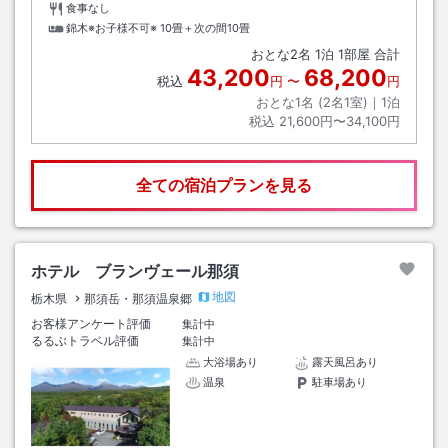
食事なし
錦木※お子様不可※
10畳＋次の間10畳
おとな
2
名
1
泊
1
部屋 合計
43,200
68,200
税込
円
〜
円
おとな1名 (
2
名1室)｜
1
泊
税込
21,600円〜34,100円
全ての宿泊プランを見る
ホテル ブランヴェール那須
地図
栃木県
那須岳・那須温泉郷
お客様アンケート評価
集計中
るるぶトラベル評価
集計中
大浴場あり
露天風呂あり
温泉
駐車場あり