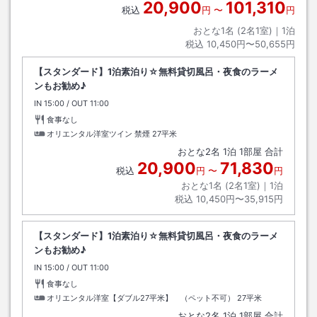
20,900
101,310
税込
円
〜
円
おとな1名 (
2
名1室)｜
1
泊
税込
10,450円〜50,655円
【スタンダード】1泊素泊り☆無料貸切風呂・夜食のラーメ
ンもお勧め♪
IN
チェックイン
15:00
/ OUT
チェックアウト
11:00
食事なし
オリエンタル洋室ツイン 禁煙
27平米
おとな
2
名
1
泊
1
部屋 合計
20,900
71,830
税込
円
〜
円
おとな1名 (
2
名1室)｜
1
泊
税込
10,450円〜35,915円
【スタンダード】1泊素泊り☆無料貸切風呂・夜食のラーメ
ンもお勧め♪
IN
チェックイン
15:00
/ OUT
チェックアウト
11:00
食事なし
オリエンタル洋室【ダブル27平米】 （ペット不可）
27平米
おとな
2
名
1
泊
1
部屋 合計