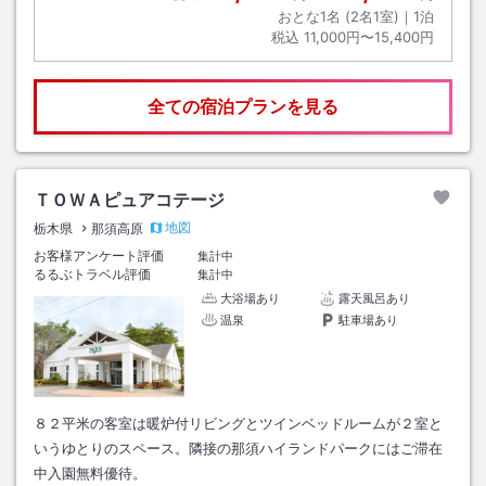
おとな1名 (
2
名1室)｜
1
泊
税込
11,000円〜15,400円
全ての宿泊プランを見る
ＴＯＷＡピュアコテージ
地図
栃木県
那須高原
お客様アンケート評価
集計中
るるぶトラベル評価
集計中
大浴場あり
露天風呂あり
温泉
駐車場あり
８２平米の客室は暖炉付リビングとツインベッドルームが２室と
いうゆとりのスペース。隣接の那須ハイランドパークにはご滞在
中入園無料優待。