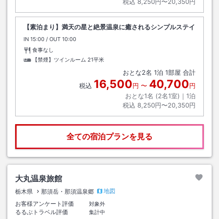
税込
8,250円〜20,350円
【素泊まり】満天の星と絶景温泉に癒されるシンプルステイ
IN
チェックイン
15:00
/ OUT
チェックアウト
10:00
食事なし
【禁煙】ツインルーム
21平米
おとな
2
名
1
泊
1
部屋 合計
16,500
40,700
税込
円
〜
円
おとな1名 (
2
名1室)｜
1
泊
税込
8,250円〜20,350円
全ての宿泊プランを見る
大丸温泉旅館
地図
栃木県
那須岳・那須温泉郷
お客様アンケート評価
対象外
るるぶトラベル評価
集計中