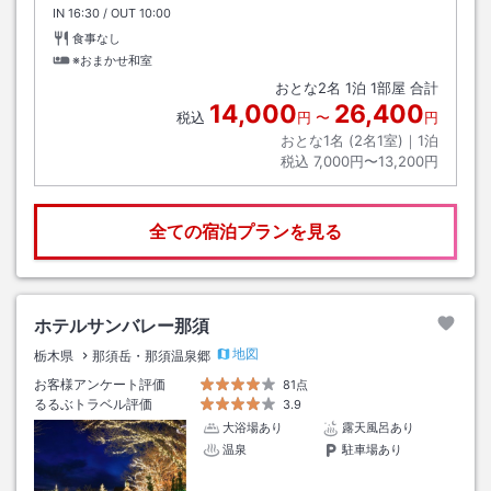
IN
チェックイン
16:30
/ OUT
チェックアウト
10:00
食事なし
※おまかせ和室
おとな
2
名
1
泊
1
部屋 合計
14,000
26,400
税込
円
〜
円
おとな1名 (
2
名1室)｜
1
泊
税込
7,000円〜13,200円
全ての宿泊プランを見る
ホテルサンバレー那須
地図
栃木県
那須岳・那須温泉郷
お客様アンケート評価
81点
るるぶトラベル評価
3.9
大浴場あり
露天風呂あり
温泉
駐車場あり