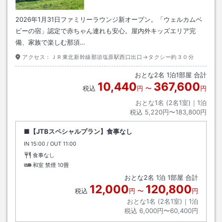
2026年1月31日ファミリーラウンジ新オープン。「ウェルカムベ
ビーの宿」認定で赤ちゃん連れも安心。屋内外キッズエリア完
備、家族で楽しむ那須…
アクセス：
ＪＲ東北新幹線那須塩原駅西口出口→タクシー約３０分
おとな
2
名
1
泊
1
部屋 合計
10,440
367,600
税込
円
〜
円
おとな1名 (
2
名1室)｜
1
泊
税込
5,220円〜183,800円
■【JTBスペシャルプラン】食事なし
IN
チェックイン
15:00
/ OUT
チェックアウト
11:00
食事なし
和室 禁煙
10畳
おとな
2
名
1
泊
1
部屋 合計
12,000
120,800
税込
円
〜
円
おとな1名 (
2
名1室)｜
1
泊
税込
6,000円〜60,400円