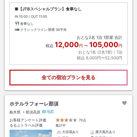
■【JTBスペシャルプラン】食事なし
IN
チェックイン
15:00
/ OUT
チェックアウト
11:00
食事なし
クラシックツイン 禁煙
36平米
おとな
2
名
1
泊
1
部屋 合計
12,000
105,000
税込
円
〜
円
おとな1名 (
2
名1室)｜
1
泊
税込
6,000円〜52,500円
全ての宿泊プランを見る
ホテルラフォーレ那須
地図
栃木県
那須高原
お客様アンケート評価
70点
るるぶトラベル評価
集計中
大浴場あり
露天風呂あり