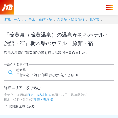
JTBホーム
ホテル・旅館・宿
温泉宿・温泉旅行
北関東
『硫黄泉（硫黄温泉）の温泉があるホテル・
旅館・宿』栃木県のホテル・旅館・宿
温泉の泉質が"硫黄泉"の湯を持つ温泉宿を集めました。
条件を変更する
栃木県
日付未定 - 1泊｜1部屋 おとな2名,こども0名
詳細エリアに絞り込む
宇都宮・鹿沼
(
0
)
日光・鬼怒川
(
16
)
真岡・益子・馬頭温泉
(
0
)
栃木・佐野・足利
(
0
)
那須・塩原
(
6
)
北関東 全域に戻る