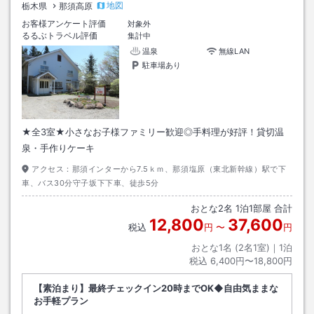
地図
栃木県
那須高原
お客様アンケート評価
対象外
るるぶトラベル評価
集計中
温泉
無線LAN
駐車場あり
★全3室★小さなお子様ファミリー歓迎◎手料理が好評！貸切温
泉・手作りケーキ
アクセス：
那須インターから7.5ｋｍ、那須塩原（東北新幹線）駅で下
車、バス30分守子坂下下車、徒歩5分
おとな
2
名
1
泊
1
部屋 合計
12,800
37,600
税込
円
〜
円
おとな1名 (
2
名1室)｜
1
泊
税込
6,400円〜18,800円
【素泊まり】最終チェックイン20時までOK◆自由気ままな
お手軽プラン