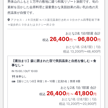
男体山のふもと１万坪の敷地に建つ和風リゾート旅館です。旬の
素材を活かした会席料理と湯量豊かな美肌効果の高い乳白色の天
然温泉が自慢です。
アクセス：
ＪＲ日光駅→バス湯元温泉行き約４０分ホテル四季彩前下車
→徒歩約１０分またはタクシー約２分
おとな
2
名
1
泊
1
部屋 合計
26,400
96,800
税込
円
〜
円
おとな1名 (
2
名1室)｜
1
泊
税込
13,200円〜48,400円
【素泊まり】森に囲まれた宿で美肌温泉と自然を愉しむ＜食
事なし＞
IN
チェックイン
15:00
/ OUT
チェックアウト
10:00
食事なし
【掘りごたつ付】和室｜8～10畳｜定員5名｜禁煙
8畳
おとな
2
名
1
泊
1
部屋 合計
26,400
41,800
税込
円
〜
円
おとな1名 (
2
名1室)｜
1
泊
税込
13,200円〜20,900円