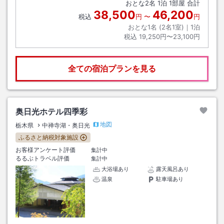
おとな
2
名
1
泊
1
部屋 合計
38,500
46,200
税込
円
〜
円
おとな1名 (
2
名1室)｜
1
泊
税込
19,250円〜23,100円
全ての宿泊プランを見る
奥日光ホテル四季彩
地図
栃木県
中禅寺湖・奥日光
ふるさと納税対象施設
お客様アンケート評価
集計中
るるぶトラベル評価
集計中
大浴場あり
露天風呂あり
温泉
駐車場あり