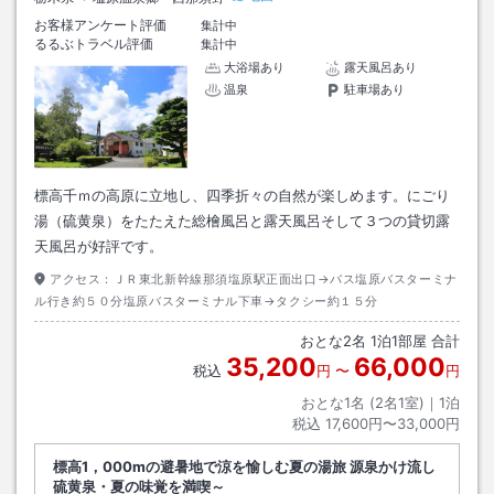
お客様アンケート評価
集計中
るるぶトラベル評価
集計中
大浴場あり
露天風呂あり
温泉
駐車場あり
標高千ｍの高原に立地し、四季折々の自然が楽しめます。にごり
湯（硫黄泉）をたたえた総檜風呂と露天風呂そして３つの貸切露
天風呂が好評です。
アクセス：
ＪＲ東北新幹線那須塩原駅正面出口→バス塩原バスターミナ
ル行き約５０分塩原バスターミナル下車→タクシー約１５分
おとな
2
名
1
泊
1
部屋 合計
35,200
66,000
税込
円
〜
円
おとな1名 (
2
名1室)｜
1
泊
税込
17,600円〜33,000円
標高1，000mの避暑地で涼を愉しむ夏の湯旅 源泉かけ流し
硫黄泉・夏の味覚を満喫～