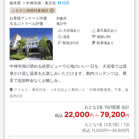
地図
栃木県
中禅寺湖・奥日光
ふるさと納税対象施設
お客様アンケート評価
対象外
るるぶトラベル評価
集計中
大浴場あり
露天風呂あり
温泉
無線LAN
駅徒歩5分
駐車場あり
中禅寺湖の望める絶景ビューで心地のいい一日を。大浴場では源
泉かけ流し温泉をお楽しみいただけます。館内コンテンツは、豊
富で追加料金なくお愉しみ…
アクセス：
東武日光・ＪＲ日光より東武バス「中禅寺郵便局」下車。徒
歩約3分
おとな
2
名
1
泊
1
部屋 合計
22,000
79,200
税込
円
〜
円
おとな1名 (
2
名1室)｜
1
泊
税込
11,000円〜39,600円