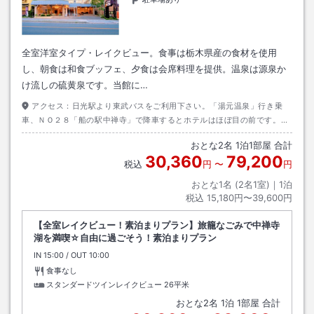
全室洋室タイプ・レイクビュー。食事は栃木県産の食材を使用
し、朝食は和食ブッフェ、夕食は会席料理を提供。温泉は源泉か
け流しの硫黄泉です。当館に…
アクセス：
日光駅より東武バスをご利用下さい。「湯元温泉」行き乗
車、ＮＯ２８「船の駅中禅寺」で降車するとホテルはほぼ目の前です。
「中禅寺温泉」行き乗車、終点降車後徒歩約１０分です。
おとな
2
名
1
泊
1
部屋 合計
30,360
79,200
税込
円
〜
円
おとな1名 (
2
名1室)｜
1
泊
税込
15,180円〜39,600円
【全室レイクビュー！素泊まりプラン】旅籠なごみで中禅寺
湖を満喫☆自由に過ごそう！素泊まりプラン
IN
チェックイン
15:00
/ OUT
チェックアウト
10:00
食事なし
スタンダードツインレイクビュー
26平米
おとな
2
名
1
泊
1
部屋 合計