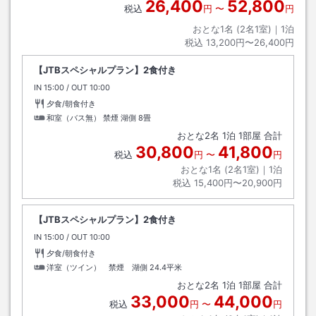
26,400
52,800
税込
円
〜
円
おとな1名 (
2
名1室)｜
1
泊
税込
13,200円〜26,400円
【JTBスペシャルプラン】2食付き
IN
チェックイン
15:00
/ OUT
チェックアウト
10:00
夕食/朝食付き
和室（バス無） 禁煙 湖側
8畳
おとな
2
名
1
泊
1
部屋 合計
30,800
41,800
税込
円
〜
円
おとな1名 (
2
名1室)｜
1
泊
税込
15,400円〜20,900円
【JTBスペシャルプラン】2食付き
IN
チェックイン
15:00
/ OUT
チェックアウト
10:00
夕食/朝食付き
洋室（ツイン） 禁煙 湖側
24.4平米
おとな
2
名
1
泊
1
部屋 合計
33,000
44,000
税込
円
〜
円