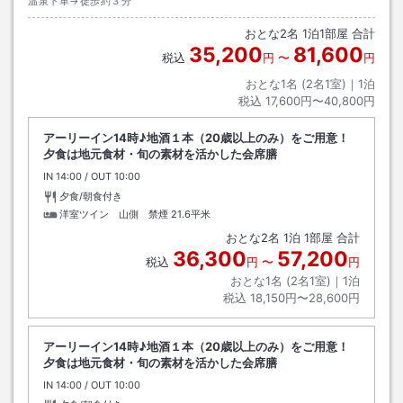
温泉下車→徒歩約３分
おとな
2
名
1
泊
1
部屋 合計
35,200
81,600
税込
円
〜
円
おとな1名 (
2
名1室)｜
1
泊
税込
17,600円〜40,800円
アーリーイン14時♪地酒１本（20歳以上のみ）をご用意！
夕食は地元食材・旬の素材を活かした会席膳
IN
チェックイン
14:00
/ OUT
チェックアウト
10:00
夕食/朝食付き
洋室ツイン 山側 禁煙
21.6平米
おとな
2
名
1
泊
1
部屋 合計
36,300
57,200
税込
円
〜
円
おとな1名 (
2
名1室)｜
1
泊
税込
18,150円〜28,600円
アーリーイン14時♪地酒１本（20歳以上のみ）をご用意！
夕食は地元食材・旬の素材を活かした会席膳
IN
チェックイン
14:00
/ OUT
チェックアウト
10:00