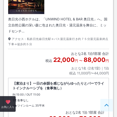
奥日光小西ホテルは、「UNWIND HOTEL & BAR 奥日光」へ。国
立自然公園の深い森に包まれた奥日光・湯元温泉を舞台に、ミッ
ドセンチ…
アクセス：
私鉄日光線日光駅→バス湯元温泉行き約７５分湯元温泉終点
下車→徒歩約５分
おとな
2
名
1
泊
1
部屋 合計
22,000
88,000
税込
円
〜
円
おとな1名 (
2
名1室)｜
1
泊
税込
11,000円〜44,000円
【素泊まり】一日の余韻を感じながらゆったりとバーでライ
トインクルーシブを（食事無し）
IN
チェックイン
15:00
/ OUT
チェックアウト
11:00
食事なし
ツインルーム
35平米
ペー
お気に入り
おとな
2
名
1
泊
1
部屋 合計