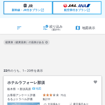
新幹線・JR付きプラン
航空券付きプラン
絞り込み
地図表示
(選択中)
硫黄泉（硫黄温泉）の温泉がある
この絞り込み条件を解除
22
件のうち、
1～20
件を表示
ホテルラフォーレ那須
地図
栃木県
那須高原
お客様アンケート評価
70点
るるぶトラベル評価
集計中
大浴場あり
露天風呂あり