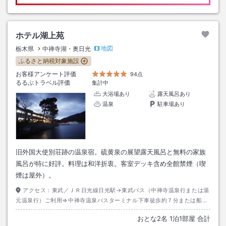
ホテル湖上苑
地図
栃木県
中禅寺湖・奥日光
ふるさと納税対象施設
お客様アンケート評価
94点
るるぶトラベル評価
集計中
大浴場あり
露天風呂あり
温泉
駐車場あり
旧外国大使別荘跡の温泉宿。硫黄泉の展望露天風呂と無料の家族
風呂が特に好評。料理は和洋折衷。客室デッキ含め全館禁煙（喫
煙は屋外）。
アクセス：
東武／ＪＲ日光線日光駅→東武バス（中禅寺温泉行または湯
元温泉行）ご利用⇒中禅寺温泉バスターミナル下車徒歩約７分または船の
駅中禅寺バス停下車徒徒歩約２分
おとな
2
名
1
泊
1
部屋 合計