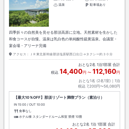
温泉
駐車場あり
四季折々の自然美を見せる那須高原に立地。天然素材を生かした
和食コースが自慢。温泉は乳白色の単純酸性硫黄温泉。会議室・
宴会場・アリーナ完備
アクセス：
ＪＲ東北新幹線那須塩原駅西口出口→タクシー約３０分
おとな
2
名
1
泊
1
部屋 合計
14,400
112,160
税込
円
〜
円
おとな1名 (
2
名1室)｜
1
泊
税込
7,200円〜56,080円
【最大10％OFF】那須リゾート満喫プラン（素泊り）
IN
チェックイン
15:00
/ OUT
チェックアウト
10:00
食事なし
ホテル棟 スタンダードルーム和室 禁煙
10畳
おとな
2
名
1
泊
1
部屋 合計