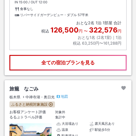
IN
チェックイン
15:00
/ OUT
チェックアウト
12:00
食事なし
リバーサイドガーデンビュー・ダブル
57平米
おとな
2
名
1
泊
1
部屋 合計
126,500
322,576
税込
円
〜
円
おとな1名 (
2
名1室)｜
1
泊
税込
63,250円〜161,288円
全ての宿泊プランを見る
旅籠 なごみ
地図
栃木県
中禅寺湖・奥日光
ふるさと納税対象施設
お客様アンケート評価
対象外
るるぶトラベル評価
集計中
大浴場あり
露天風呂あり
温泉
駅徒歩5分
駐車場あり