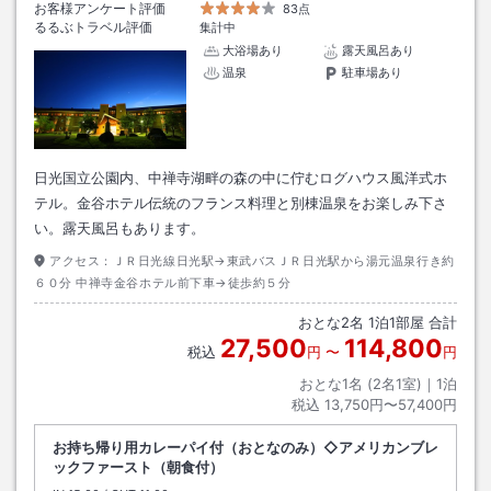
お客様アンケート評価
83点
るるぶトラベル評価
集計中
大浴場あり
露天風呂あり
温泉
駐車場あり
日光国立公園内、中禅寺湖畔の森の中に佇むログハウス風洋式ホ
テル。金谷ホテル伝統のフランス料理と別棟温泉をお楽しみ下さ
い。露天風呂もあります。
アクセス：
ＪＲ日光線日光駅→東武バスＪＲ日光駅から湯元温泉行き約
６０分 中禅寺金谷ホテル前下車→徒歩約５分
おとな
2
名
1
泊
1
部屋 合計
27,500
114,800
税込
円
〜
円
おとな1名 (
2
名1室)｜
1
泊
税込
13,750円〜57,400円
お持ち帰り用カレーパイ付（おとなのみ）◇アメリカンブレ
ックファースト（朝食付）