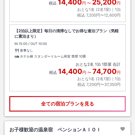
14,400
25,200
税込
円
〜
円
おとな1名 (
2
名1室)｜
1
泊
税込
7,200円〜12,600円
【2泊以上限定】毎日の清掃なしでお得な連泊プラン（気軽
に素泊まり）
IN
チェックイン
15:00
/ OUT
チェックアウト
10:00
食事なし
ホテル棟 スタンダードルーム和室 禁煙
10畳
おとな
2
名
1
泊
1
部屋 合計
14,400
74,700
税込
円
〜
円
おとな1名 (
2
名1室)｜
1
泊
税込
7,200円〜37,350円
全ての宿泊プランを見る
お子様歓迎の温泉宿 ペンションＡＩＯＩ