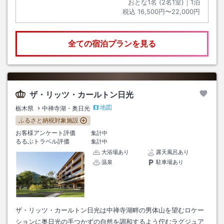
おとな1名 (
2
名1室)｜
1
泊
税込
16,500円〜22,000円
全ての宿泊プランを見る
ザ・リッツ・カールトン日光
地図
栃木県
中禅寺湖・奥日光
ふるさと納税対象施設
お客様アンケート評価
集計中
るるぶトラベル評価
集計中
大浴場あり
露天風呂あり
温泉
駐車場あり
ザ・リッツ・カールトン日光は中禅寺湖畔の男体山を望むロケー
ションに奥日光の手つかずの自然を調和するよう佇むラグジュア