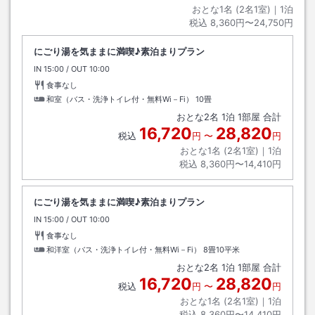
おとな1名 (
2
名1室)｜
1
泊
税込
8,360円〜24,750円
にごり湯を気ままに満喫♪素泊まりプラン
IN
チェックイン
15:00
/ OUT
チェックアウト
10:00
食事なし
和室（バス・洗浄トイレ付・無料Wi－Fi）
10畳
おとな
2
名
1
泊
1
部屋 合計
16,720
28,820
税込
円
〜
円
おとな1名 (
2
名1室)｜
1
泊
税込
8,360円〜14,410円
にごり湯を気ままに満喫♪素泊まりプラン
IN
チェックイン
15:00
/ OUT
チェックアウト
10:00
食事なし
和洋室（バス・洗浄トイレ付・無料Wi－Fi）
8畳10平米
おとな
2
名
1
泊
1
部屋 合計
16,720
28,820
税込
円
〜
円
おとな1名 (
2
名1室)｜
1
泊
税込
8,360円〜14,410円