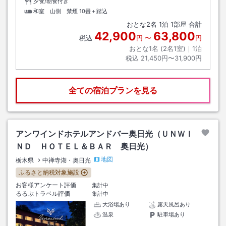
夕食/朝食付き
和室 山側 禁煙
10畳＋踏込
おとな
2
名
1
泊
1
部屋 合計
42,900
63,800
税込
円
〜
円
おとな1名 (
2
名1室)｜
1
泊
税込
21,450円〜31,900円
全ての宿泊プランを見る
アンワインドホテルアンドバー奥日光（ＵＮＷＩ
ＮＤ ＨＯＴＥＬ＆ＢＡＲ 奥日光）
地図
栃木県
中禅寺湖・奥日光
ふるさと納税対象施設
お客様アンケート評価
集計中
るるぶトラベル評価
集計中
大浴場あり
露天風呂あり
温泉
駐車場あり