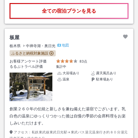
全ての宿泊プランを見る
板屋
地図
栃木県
中禅寺湖・奥日光
ふるさと納税対象施設
お客様アンケート評価
83点
るるぶトラベル評価
集計中
大浴場あり
露天風呂あり
温泉
駐車場あり
創業２６０年の伝統と新しさを兼ね備えた湯宿でございます。乳
白色の温泉にゆっくりつかった後は自慢の季節の会席料理をお楽
しみいただけます。
アクセス：
私鉄東武線東武日光駅→東武バス湯元温泉行き約８０分湯元