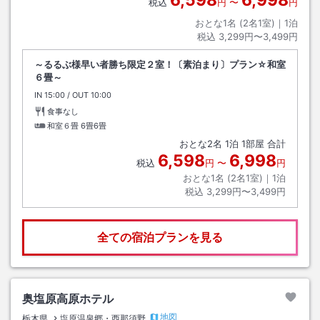
6,598
6,998
税込
円
〜
円
おとな1名 (
2
名1室)｜
1
泊
税込
3,299円〜3,499円
～るるぶ様早い者勝ち限定２室！〔素泊まり〕プラン☆和室
６畳～
IN
チェックイン
15:00
/ OUT
チェックアウト
10:00
食事なし
和室６畳
6畳6畳
おとな
2
名
1
泊
1
部屋 合計
6,598
6,998
税込
円
〜
円
おとな1名 (
2
名1室)｜
1
泊
税込
3,299円〜3,499円
全ての宿泊プランを見る
奥塩原高原ホテル
地図
栃木県
塩原温泉郷・西那須野