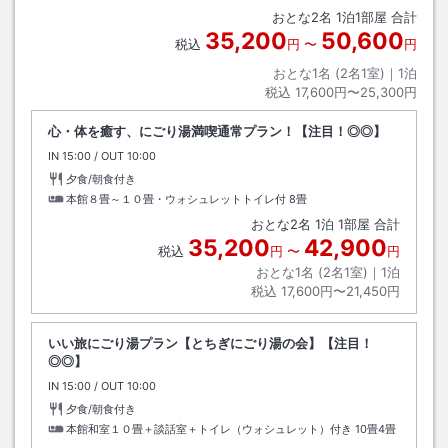
おとな
2
名
1
泊
1
部屋 合計
35,200
50,600
税込
円
〜
円
おとな1名 (
2
名1室)｜
1
泊
税込
17,600円〜25,300円
心・体を癒す、にごり湯満喫通常プラン！【注目！◎◎】
IN
チェックイン
15:00
/ OUT
チェックアウト
10:00
夕食/朝食付き
本館８畳～１０畳・ウォシュレットトイレ付
8畳
おとな
2
名
1
泊
1
部屋 合計
35,200
42,900
税込
円
〜
円
おとな1名 (
2
名1室)｜
1
泊
税込
17,600円〜21,450円
いい旅にごり湯プラン【とちぎにごり湯の会】【注目！
◎◎】
IN
チェックイン
15:00
/ OUT
チェックアウト
10:00
夕食/朝食付き
本館和室１０畳＋談話室＋トイレ（ウォシュレット）付き
10畳4畳