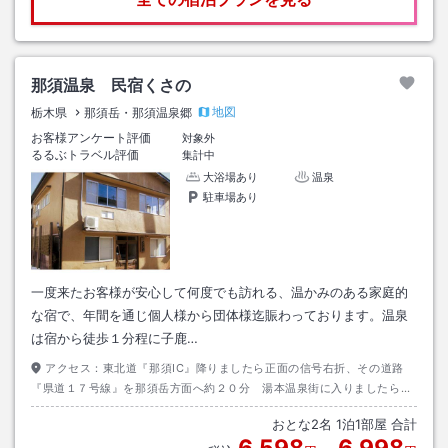
那須温泉 民宿くさの
地図
栃木県
那須岳・那須温泉郷
お客様アンケート評価
対象外
るるぶトラベル評価
集計中
大浴場あり
温泉
駐車場あり
一度来たお客様が安心して何度でも訪れる、温かみのある家庭的
な宿で、年間を通じ個人様から団体様迄賑わっております。温泉
は宿から徒歩１分程に子鹿…
アクセス：
東北道『那須IC』降りましたら正面の信号右折、その道路
『県道１７号線』を那須岳方面へ約２０分 湯本温泉街に入りましたら足
利銀行が見えるので、そしたらすぐ右折右側に看板見えます
おとな
2
名
1
泊
1
部屋 合計