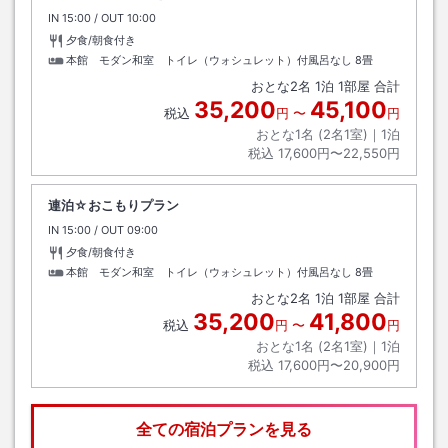
IN
チェックイン
15:00
/ OUT
チェックアウト
10:00
夕食/朝食付き
本館 モダン和室 トイレ（ウォシュレット）付風呂なし
8畳
おとな
2
名
1
泊
1
部屋 合計
35,200
45,100
税込
円
〜
円
おとな1名 (
2
名1室)｜
1
泊
税込
17,600円〜22,550円
連泊☆おこもりプラン
IN
チェックイン
15:00
/ OUT
チェックアウト
09:00
夕食/朝食付き
本館 モダン和室 トイレ（ウォシュレット）付風呂なし
8畳
おとな
2
名
1
泊
1
部屋 合計
35,200
41,800
税込
円
〜
円
おとな1名 (
2
名1室)｜
1
泊
税込
17,600円〜20,900円
全ての宿泊プランを見る