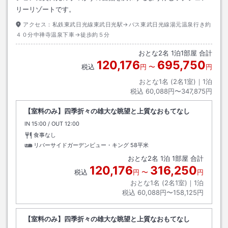
リーリゾートです。
アクセス：
私鉄東武日光線東武日光駅→バス東武日光線湯元温泉行き約
４０分中禅寺温泉下車→徒歩約５分
おとな
2
名
1
泊
1
部屋 合計
120,176
695,750
税込
円
〜
円
おとな1名 (
2
名1室)｜
1
泊
税込
60,088円〜347,875円
【室料のみ】四季折々の雄大な眺望と上質なおもてなし
IN
チェックイン
15:00
/ OUT
チェックアウト
12:00
食事なし
リバーサイドガーデンビュー・キング
58平米
おとな
2
名
1
泊
1
部屋 合計
120,176
316,250
税込
円
〜
円
おとな1名 (
2
名1室)｜
1
泊
税込
60,088円〜158,125円
【室料のみ】四季折々の雄大な眺望と上質なおもてなし