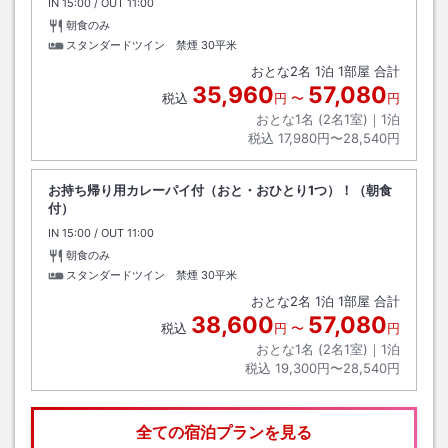
IN
チェックイン
15:00
/ OUT
チェックアウト
11:00
朝食のみ
スタンダードツイン 禁煙
30平米
おとな
2
名
1
泊
1
部屋 合計
35,960
57,080
税込
円
〜
円
おとな1名 (
2
名1室)｜
1
泊
税込
17,980円〜28,540円
お持ち帰り用カレーパイ付（おと・おひとり1つ）！（朝食
付）
IN
チェックイン
15:00
/ OUT
チェックアウト
11:00
朝食のみ
スタンダードツイン 禁煙
30平米
おとな
2
名
1
泊
1
部屋 合計
38,600
57,080
税込
円
〜
円
おとな1名 (
2
名1室)｜
1
泊
税込
19,300円〜28,540円
全ての宿泊プランを見る