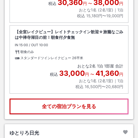
30,360
38,000
税込
円
〜
円
おとな1名 (
2
名1室)｜
1
泊
税込
15,180円〜19,000円
【全室レイクビュー】レイトチェックイン歓迎☆旅籠なごみ
は中禅寺湖目の前！朝食付夕食無
IN
チェックイン
15:00
/ OUT
チェックアウト
10:00
朝食のみ
スタンダードツインレイクビュー
26平米
おとな
2
名
1
泊
1
部屋 合計
33,000
41,360
税込
円
〜
円
おとな1名 (
2
名1室)｜
1
泊
税込
16,500円〜20,680円
全ての宿泊プランを見る
ゆとりろ日光