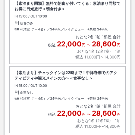
【素泊まり同額】無料で朝食が付いてくる！素泊まり同額で
お得に日光旅行＜朝食付き＞
IN
チェックイン
15:00
/ OUT
チェックアウト
10:00
朝食のみ
和洋室（1～4名）／34平米／レイクビュー ※禁煙
34平米
おとな
2
名
1
泊
1
部屋 合計
22,000
28,600
税込
円
〜
円
おとな1名 (
2
名1室)｜
1
泊
税込
11,000円〜14,300円
【素泊まり】チェックインは22時まで！中禅寺湖でのアク
ティビティや観光メインの方へ＜食事なし＞
IN
チェックイン
15:00
/ OUT
チェックアウト
10:00
食事なし
和洋室（1～4名）／34平米／レイクビュー ※禁煙
34平米
おとな
2
名
1
泊
1
部屋 合計
22,000
28,600
税込
円
〜
円
おとな1名 (
2
名1室)｜
1
泊
税込
11,000円〜14,300円