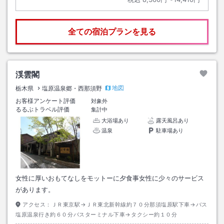
全ての宿泊プランを見る
渓雲閣
地図
栃木県
塩原温泉郷・西那須野
お客様アンケート評価
対象外
るるぶトラベル評価
集計中
大浴場あり
露天風呂あり
温泉
駐車場あり
女性に厚いおもてなしをモットーに夕食事女性に少々のサービス
があります。
アクセス：
ＪＲ東京駅→ＪＲ東北新幹線約７０分那須塩原駅下車→バス
塩原温泉行き約６０分バスターミナル下車→タクシー約１０分