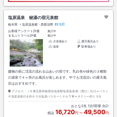
塩原温泉 秘湯の宿元泉館
地図
栃木県
塩原温泉郷・西那須野
お客様アンケート評価
集計中
るるぶトラベル評価
集計中
大浴場あり
露天風呂あり
温泉
駐車場あり
建物の前に渓流の流れる山あいの宿です。乳白色や緑色の３種類
の源泉で４ヶ所のお風呂が楽しめます。中でも渓流沿いの露天風
呂はおすすめです。
アクセス：
ＪＲ東北新幹線那須塩原駅塩原温泉側（西口）出口→バスＪ
Ｒ塩原温泉行き約６０分塩原バスターミナル下車→タクシー約１３分
おとな
2
名
1
泊
1
部屋 合計
16,720
49,500
税込
円
〜
円