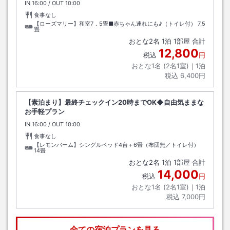
IN
チェックイン
16:00
/ OUT
チェックアウト
10:00
食事なし
【ローズマリー】和室7．5畳■赤ちゃん連れにも♪（トイレ付）
7.5
畳
おとな
2
名
1
泊
1
部屋 合計
12,800
税込
円
おとな1名 (
2
名1室)｜
1
泊
税込
6,400円
【素泊まり】最終チェックイン20時までOK◆自由気ままな
お手軽プラン
IN
チェックイン
16:00
/ OUT
チェックアウト
10:00
食事なし
【レモンバーム】シングルベッド4台＋6畳（布団無／トイレ付）
14畳
おとな
2
名
1
泊
1
部屋 合計
14,000
税込
円
おとな1名 (
2
名1室)｜
1
泊
税込
7,000円
全ての宿泊プランを見る