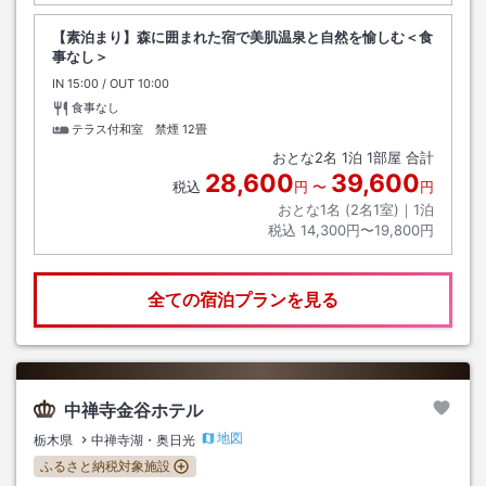
【素泊まり】森に囲まれた宿で美肌温泉と自然を愉しむ＜食
事なし＞
IN
チェックイン
15:00
/ OUT
チェックアウト
10:00
食事なし
テラス付和室 禁煙
12畳
おとな
2
名
1
泊
1
部屋 合計
28,600
39,600
税込
円
〜
円
おとな1名 (
2
名1室)｜
1
泊
税込
14,300円〜19,800円
全ての宿泊プランを見る
中禅寺金谷ホテル
地図
栃木県
中禅寺湖・奥日光
ふるさと納税対象施設