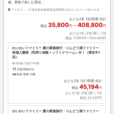
備、家族で楽しむ那須…
アクセス：
ＪＲ東北新幹線那須塩原駅西口出口→タクシー約３０分
おとな
2
名
1
泊
1
部屋 合計
35,800
408,800
税込
円
〜
円
おとな1名 (
2
名1室)｜
1
泊
税込
17,900円〜204,400円
わいわいファミリー 夏の家族旅行・りんどう湖ファミリー
牧場入園券（乳搾り体験＋ソフトクリーム）付！（滞在中1
回）
IN
チェックイン
15:00
/ OUT
チェックアウト
11:00
夕食/朝食付き
和室 禁煙
10畳
おとな
2
名
1
泊
1
部屋 合計
45,194
税込
円
おとな1名 (
2
名1室)｜
1
泊
税込
22,597円
わいわいファミリー 夏の家族旅行・りんどう湖ファミリー