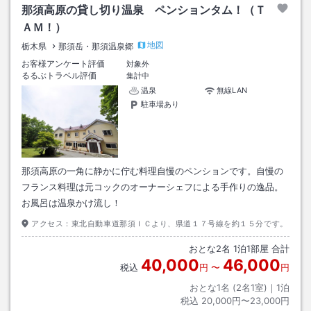
那須高原の貸し切り温泉 ペンションタム！（Ｔ
ＡＭ！）
地図
栃木県
那須岳・那須温泉郷
お客様アンケート評価
対象外
るるぶトラベル評価
集計中
温泉
無線LAN
駐車場あり
那須高原の一角に静かに佇む料理自慢のペンションです。自慢の
フランス料理は元コックのオーナーシェフによる手作りの逸品。
お風呂は温泉かけ流し！
アクセス：
東北自動車道那須ＩＣより、県道１７号線を約１５分です。
おとな
2
名
1
泊
1
部屋 合計
40,000
46,000
税込
円
〜
円
おとな1名 (
2
名1室)｜
1
泊
税込
20,000円〜23,000円