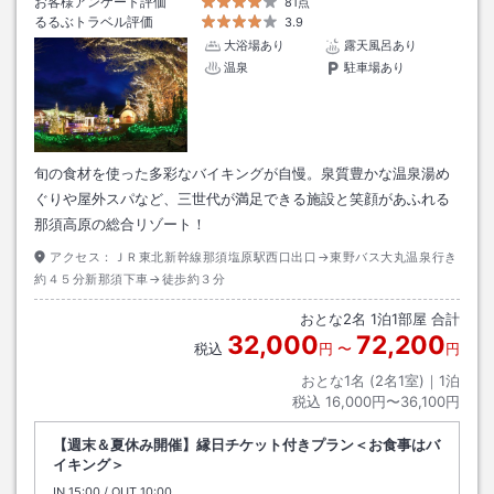
お客様アンケート評価
81点
るるぶトラベル評価
3.9
大浴場あり
露天風呂あり
温泉
駐車場あり
旬の食材を使った多彩なバイキングが自慢。泉質豊かな温泉湯め
ぐりや屋外スパなど、三世代が満足できる施設と笑顔があふれる
那須高原の総合リゾート！
アクセス：
ＪＲ東北新幹線那須塩原駅西口出口→東野バス大丸温泉行き
約４５分新那須下車→徒歩約３分
おとな
2
名
1
泊
1
部屋 合計
32,000
72,200
税込
円
〜
円
おとな1名 (
2
名1室)｜
1
泊
税込
16,000円〜36,100円
【週末＆夏休み開催】縁日チケット付きプラン＜お食事はバ
イキング＞
IN
チェックイン
15:00
/ OUT
チェックアウト
10:00