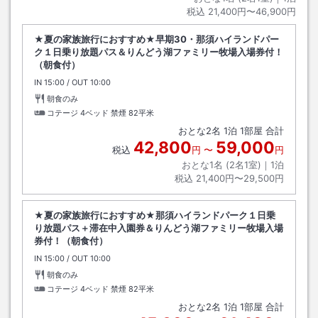
税込
21,400円〜46,900円
★夏の家族旅行におすすめ★早期30・那須ハイランドパー
ク１日乗り放題パス＆りんどう湖ファミリー牧場入場券付！
（朝食付）
IN
チェックイン
15:00
/ OUT
チェックアウト
10:00
朝食のみ
コテージ 4ベッド 禁煙
82平米
おとな
2
名
1
泊
1
部屋 合計
42,800
59,000
税込
円
〜
円
おとな1名 (
2
名1室)｜
1
泊
税込
21,400円〜29,500円
★夏の家族旅行におすすめ★那須ハイランドパーク１日乗
り放題パス＋滞在中入園券＆りんどう湖ファミリー牧場入場
券付！（朝食付）
IN
チェックイン
15:00
/ OUT
チェックアウト
10:00
朝食のみ
コテージ 4ベッド 禁煙
82平米
おとな
2
名
1
泊
1
部屋 合計