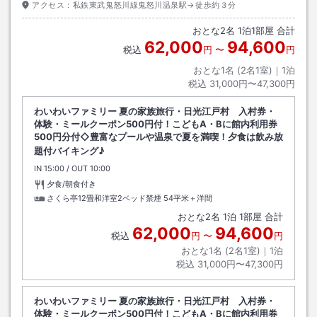
アクセス：
私鉄東武鬼怒川線鬼怒川温泉駅→徒歩約３分
おとな
2
名
1
泊
1
部屋 合計
62,000
94,600
税込
円
〜
円
おとな1名 (
2
名1室)｜
1
泊
税込
31,000円〜47,300円
わいわいファミリー 夏の家族旅行・日光江戸村 入村券・
体験・ミールクーポン500円付！こどもA・Bに館内利用券
500円分付◇豊富なプールや温泉で夏を満喫！夕食は飲み放
題付バイキング♪
IN
チェックイン
15:00
/ OUT
チェックアウト
10:00
夕食/朝食付き
さくら亭12畳和洋室2ベッド禁煙
54平米＋洋間
おとな
2
名
1
泊
1
部屋 合計
62,000
94,600
税込
円
〜
円
おとな1名 (
2
名1室)｜
1
泊
税込
31,000円〜47,300円
わいわいファミリー 夏の家族旅行・日光江戸村 入村券・
体験・ミールクーポン500円付！こどもA・Bに館内利用券