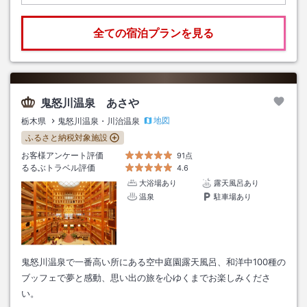
全ての宿泊プランを見る
鬼怒川温泉 あさや
地図
栃木県
鬼怒川温泉・川治温泉
ふるさと納税対象施設
お客様アンケート評価
91点
るるぶトラベル評価
4.6
大浴場あり
露天風呂あり
温泉
駐車場あり
鬼怒川温泉で一番高い所にある空中庭園露天風呂、和洋中100種の
ブッフェで夢と感動、思い出の旅を心ゆくまでお楽しみくださ
い。