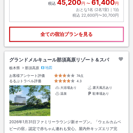
45,200
61,400
税込
円
〜
円
おとな1名 (
2
名1室)｜
1
泊
税込
22,600円〜30,700円
全ての宿泊プランを見る
グランドメルキュール那須高原リゾート＆スパ
地図
栃木県
那須高原
お客様アンケート評価
74点
るるぶトラベル評価
4.3
大浴場あり
露天風呂あり
温泉
駐車場あり
2026年1月31日ファミリーラウンジ新オープン。「ウェルカムベ
ビーの宿」認定で赤ちゃん連れも安心。屋内外キッズエリア完