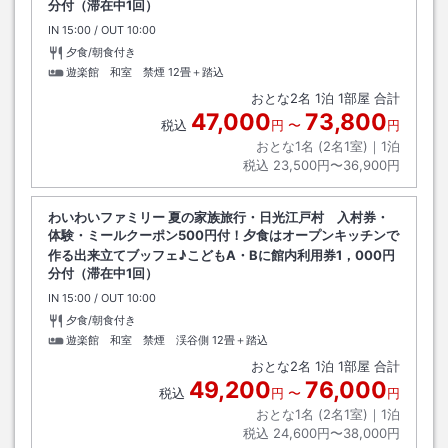
分付（滞在中1回）
IN
チェックイン
15:00
/ OUT
チェックアウト
10:00
夕食/朝食付き
遊楽館 和室 禁煙
12畳＋踏込
おとな
2
名
1
泊
1
部屋 合計
47,000
73,800
税込
円
〜
円
おとな1名 (
2
名1室)｜
1
泊
税込
23,500円〜36,900円
わいわいファミリー 夏の家族旅行・日光江戸村 入村券・
体験・ミールクーポン500円付！夕食はオープンキッチンで
作る出来立てブッフェ♪こどもA・Bに館内利用券1，000円
分付（滞在中1回）
IN
チェックイン
15:00
/ OUT
チェックアウト
10:00
夕食/朝食付き
遊楽館 和室 禁煙 渓谷側
12畳＋踏込
おとな
2
名
1
泊
1
部屋 合計
49,200
76,000
税込
円
〜
円
おとな1名 (
2
名1室)｜
1
泊
税込
24,600円〜38,000円