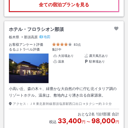
全ての宿泊プランを見る
ホテル・フロラシオン那須
地図
栃木県
那須高原
お客様アンケート評価
83点
るるぶトラベル評価
集計中
大浴場あり
露天風呂あり
温泉
駐車場あり
小高い丘、森の木々、緑豊かな大自然の中に佇む北イタリア調の
リゾートホテル。温泉は、敷地内より湧き出る自家源泉。
アクセス：
ＪＲ東北新幹線那須塩原駅西口出口→タクシー約３０分
おとな
2
名
1
泊
1
部屋 合計
33,400
98,000
税込
円
〜
円