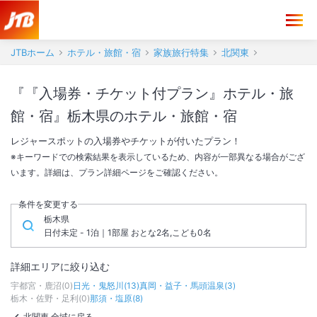
JTBホーム
ホテル・旅館・宿
家族旅行特集
北関東
『『入場券・チケット付プラン』ホテル・旅
館・宿』栃木県のホテル・旅館・宿
レジャースポットの入場券やチケットが付いたプラン！
※キーワードでの検索結果を表示しているため、内容が一部異なる場合がござ
います。詳細は、プラン詳細ページをご確認ください。
条件を変更する
栃木県
日付未定 - 1泊｜1部屋 おとな2名,こども0名
詳細エリアに絞り込む
宇都宮・鹿沼
(
0
)
日光・鬼怒川
(
13
)
真岡・益子・馬頭温泉
(
3
)
栃木・佐野・足利
(
0
)
那須・塩原
(
8
)
北関東 全域に戻る