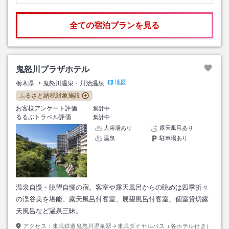
全ての宿泊プランを見る
鬼怒川プラザホテル
地図
栃木県
鬼怒川温泉・川治温泉
ふるさと納税対象施設
お客様アンケート評価
集計中
るるぶトラベル評価
集計中
大浴場あり
露天風呂あり
温泉
駐車場あり
温泉自慢・眺望自慢の宿。客室や露天風呂からの眺めは四季折々
の渓谷美を堪能。露天風呂付客室、展望風呂付客室、個室貸切露
天風呂など温泉三昧。
アクセス：
東武鉄道鬼怒川温泉駅→東武ダイヤルバス（各ホテル行き）