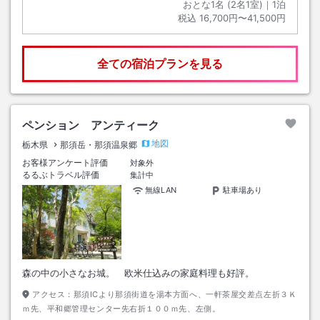
おとな1名 (
2
名1室)｜
1
泊
税込
16,700円〜41,500円
全ての宿泊プランを見る
ペンション アンティーク
地図
栃木県
那須岳・那須温泉郷
お客様アンケート評価
対象外
るるぶトラベル評価
集計中
無線LAN
駐車場あり
森の中の小さなお城。 欧米仕込みの家庭料理も好評。
アクセス：
那須ICより那須街道を湯本方面へ、一軒茶屋交差点左折３Ｋ
ｍ先、平和郷管理センター先右折１００ｍ先、左側。