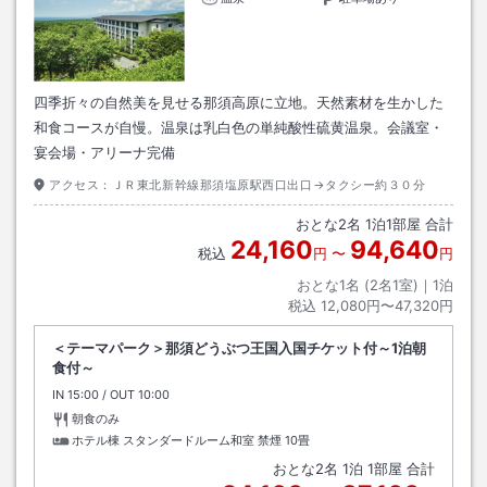
四季折々の自然美を見せる那須高原に立地。天然素材を生かした
和食コースが自慢。温泉は乳白色の単純酸性硫黄温泉。会議室・
宴会場・アリーナ完備
アクセス：
ＪＲ東北新幹線那須塩原駅西口出口→タクシー約３０分
おとな
2
名
1
泊
1
部屋 合計
24,160
94,640
税込
円
〜
円
おとな1名 (
2
名1室)｜
1
泊
税込
12,080円〜47,320円
＜テーマパーク＞那須どうぶつ王国入国チケット付～1泊朝
食付～
IN
チェックイン
15:00
/ OUT
チェックアウト
10:00
朝食のみ
ホテル棟 スタンダードルーム和室 禁煙
10畳
おとな
2
名
1
泊
1
部屋 合計