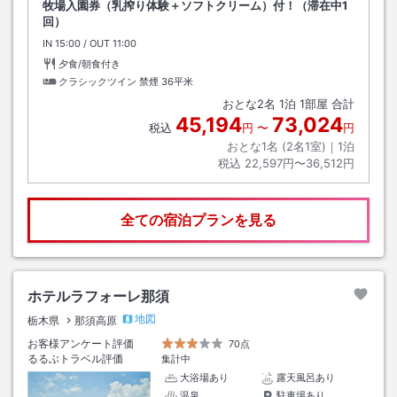
牧場入園券（乳搾り体験＋ソフトクリーム）付！（滞在中1
回）
IN
チェックイン
15:00
/ OUT
チェックアウト
11:00
夕食/朝食付き
クラシックツイン 禁煙
36平米
おとな
2
名
1
泊
1
部屋 合計
45,194
73,024
税込
円
〜
円
おとな1名 (
2
名1室)｜
1
泊
税込
22,597円〜36,512円
全ての宿泊プランを見る
ホテルラフォーレ那須
地図
栃木県
那須高原
お客様アンケート評価
70点
るるぶトラベル評価
集計中
大浴場あり
露天風呂あり
温泉
駐車場あり