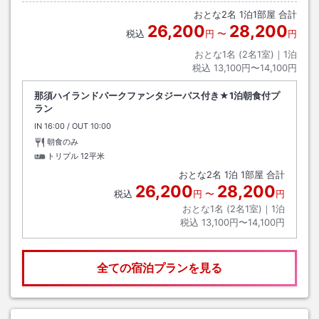
おとな
2
名
1
泊
1
部屋 合計
26,200
28,200
税込
円
〜
円
おとな1名 (
2
名1室)｜
1
泊
税込
13,100円〜14,100円
那須ハイランドパークファンタジーパス付き★1泊朝食付プ
ラン
IN
チェックイン
16:00
/ OUT
チェックアウト
10:00
朝食のみ
トリプル
12平米
おとな
2
名
1
泊
1
部屋 合計
26,200
28,200
税込
円
〜
円
おとな1名 (
2
名1室)｜
1
泊
税込
13,100円〜14,100円
全ての宿泊プランを見る