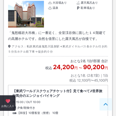
大浴場あり
露天風呂あり
温泉
駐車場あり
「鬼怒楯岩大吊橋」に一番近く、全室渓谷側に面した１４階建て
の高層ホテルです。自然を借景にした露天風呂が自慢です。
アクセス：
私鉄東武線鬼怒川温泉駅→東武ダイヤルバス各ホテル行き約
５分当ホテル前下車→徒歩約０分
おとな
2
名
1
泊
1
部屋 合計
24,200
90,200
税込
円
〜
円
おとな1名 (
2
名1室)｜
1
泊
税込
12,100円〜45,100円
【東武ワールドスクウェアチケット付】見て食べて♪世界旅
行気分のエンジョイバイキング
IN
チェックイン
15:00
/ OUT
チェックアウト
10:00
ペー
お気に入り
夕食/朝食付き
【和室】10畳客室（禁煙）
10畳