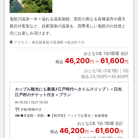
鬼怒川温泉一木々溢れる温泉旅館。意匠の異なる各種湯舟や露天
風呂付客室など、自家源泉の温泉を、四季美しい鬼怒川の自然と
共にお楽しみ頂けます。
アクセス：
東武線鬼怒川温泉駅→徒歩約５分
おとな
2
名
1
泊
1
部屋 合計
46,200
61,600
税込
円
〜
円
おとな1名 (
2
名1室)｜
1
泊
税込
23,100円〜30,800円
カップル観光にも最適♪江戸時代へタイムスリップ！＜日光
江戸村のチケット付き＞プラン
IN
チェックイン
15:00
/ OUT
チェックアウト
10:00
夕食/朝食付き
●木楽館－本館－●【和洋室】ベッドでお寛ぎ／会食場食
おとな
2
名
1
泊
1
部屋 合計
46,200
61,600
税込
円
〜
円