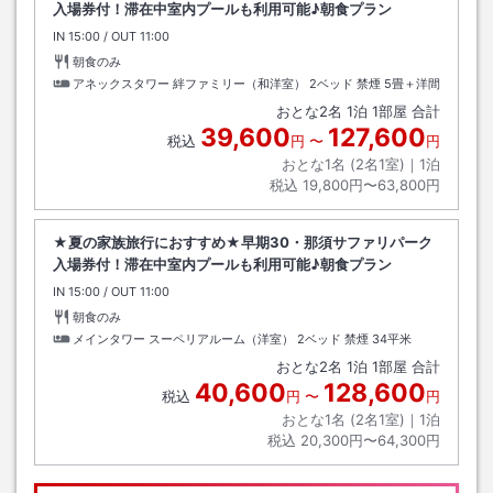
入場券付！滞在中室内プールも利用可能♪朝食プラン
IN
チェックイン
15:00
/ OUT
チェックアウト
11:00
朝食のみ
アネックスタワー 絆ファミリー（和洋室） 2ベッド 禁煙
5畳＋洋間
おとな
2
名
1
泊
1
部屋 合計
39,600
127,600
税込
円
〜
円
おとな1名 (
2
名1室)｜
1
泊
税込
19,800円〜63,800円
★夏の家族旅行におすすめ★早期30・那須サファリパーク
入場券付！滞在中室内プールも利用可能♪朝食プラン
IN
チェックイン
15:00
/ OUT
チェックアウト
11:00
朝食のみ
メインタワー スーペリアルーム（洋室） 2ベッド 禁煙
34平米
おとな
2
名
1
泊
1
部屋 合計
40,600
128,600
税込
円
〜
円
おとな1名 (
2
名1室)｜
1
泊
税込
20,300円〜64,300円