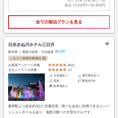
おとな1名 (
2
名1室)｜
1
泊
税込
23,100円〜30,800円
全ての宿泊プランを見る
日光きぬ川ホテル三日月
地図
栃木県
鬼怒川温泉・川治温泉
ふるさと納税対象施設
お客様アンケート評価
86点
るるぶトラベル評価
4.7
大浴場あり
露天風呂あり
温泉
駅徒歩5分
駐車場あり
最寄駅より徒歩約3分と交通至便。様々な会合に利用できるコンベ
ンションホールもあり、鬼怒川随一の大型ホテルです。