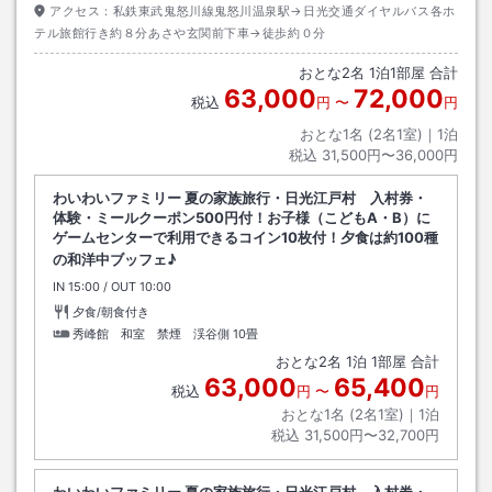
アクセス：
私鉄東武鬼怒川線鬼怒川温泉駅→日光交通ダイヤルバス各ホ
テル旅館行き約８分あさや玄関前下車→徒歩約０分
おとな
2
名
1
泊
1
部屋 合計
63,000
72,000
税込
円
〜
円
おとな1名 (
2
名1室)｜
1
泊
税込
31,500円〜36,000円
わいわいファミリー 夏の家族旅行・日光江戸村 入村券・
体験・ミールクーポン500円付！お子様（こどもA・B）に
ゲームセンターで利用できるコイン10枚付！夕食は約100種
の和洋中ブッフェ♪
IN
チェックイン
15:00
/ OUT
チェックアウト
10:00
夕食/朝食付き
秀峰館 和室 禁煙 渓谷側
10畳
おとな
2
名
1
泊
1
部屋 合計
63,000
65,400
税込
円
〜
円
おとな1名 (
2
名1室)｜
1
泊
税込
31,500円〜32,700円