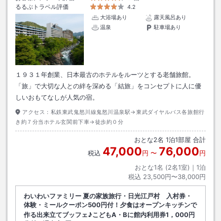
るるぶトラベル評価
4.2
大浴場あり
露天風呂あり
温泉
駐車場あり
１９３１年創業、日本最古のホテルをルーツとする老舗旅館。
「旅」で大切な人との絆を深める「結旅」をコンセプトに人に優
しいおもてなしが人気の宿。
アクセス：
私鉄東武鬼怒川線鬼怒川温泉駅→東武ダイヤルバス各旅館行
き約７分当ホテル玄関前下車→徒歩約０分
おとな
2
名
1
泊
1
部屋 合計
47,000
76,000
税込
円
〜
円
おとな1名 (
2
名1室)｜
1
泊
税込
23,500円〜38,000円
わいわいファミリー 夏の家族旅行・日光江戸村 入村券・
体験・ミールクーポン500円付！夕食はオープンキッチンで
作る出来立てブッフェ♪こどもA・Bに館内利用券1，000円