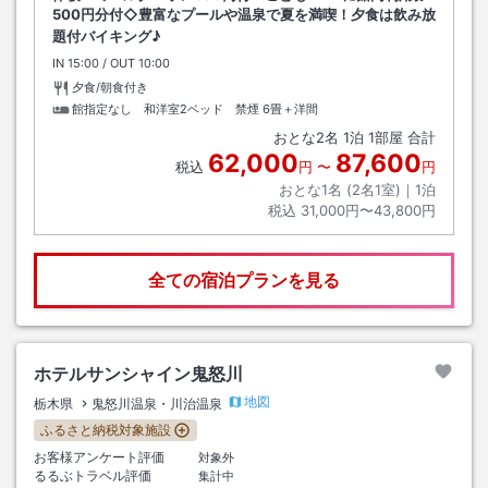
500円分付◇豊富なプールや温泉で夏を満喫！夕食は飲み放
題付バイキング♪
IN
チェックイン
15:00
/ OUT
チェックアウト
10:00
夕食/朝食付き
館指定なし 和洋室2ベッド 禁煙
6畳＋洋間
おとな
2
名
1
泊
1
部屋 合計
62,000
87,600
税込
円
〜
円
おとな1名 (
2
名1室)｜
1
泊
税込
31,000円〜43,800円
全ての宿泊プランを見る
ホテルサンシャイン鬼怒川
地図
栃木県
鬼怒川温泉・川治温泉
ふるさと納税対象施設
お客様アンケート評価
対象外
るるぶトラベル評価
集計中