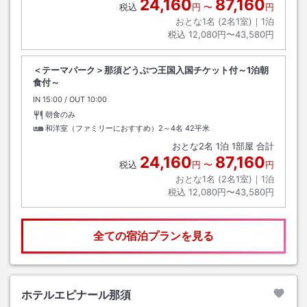
24,160
87,160
税込
円
〜
円
おとな1名 (
2
名1室)｜
1
泊
税込
12,080円〜43,580円
＜テーマパーク＞那須どうぶつ王国入国チケット付～1泊朝
食付～
IN
チェックイン
15:00
/ OUT
チェックアウト
10:00
朝食のみ
和洋室（ファミリーにおすすめ）2～4名
42平米
おとな
2
名
1
泊
1
部屋 合計
24,160
87,160
税込
円
〜
円
おとな1名 (
2
名1室)｜
1
泊
税込
12,080円〜43,580円
全ての宿泊プランを見る
ホテルエピナール那須