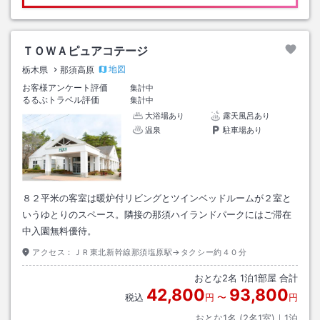
ＴＯＷＡピュアコテージ
地図
栃木県
那須高原
お客様アンケート評価
集計中
るるぶトラベル評価
集計中
大浴場あり
露天風呂あり
温泉
駐車場あり
８２平米の客室は暖炉付リビングとツインベッドルームが２室と
いうゆとりのスペース。隣接の那須ハイランドパークにはご滞在
中入園無料優待。
アクセス：
ＪＲ東北新幹線那須塩原駅→タクシー約４０分
おとな
2
名
1
泊
1
部屋 合計
42,800
93,800
税込
円
〜
円
おとな1名 (
2
名1室)｜
1
泊