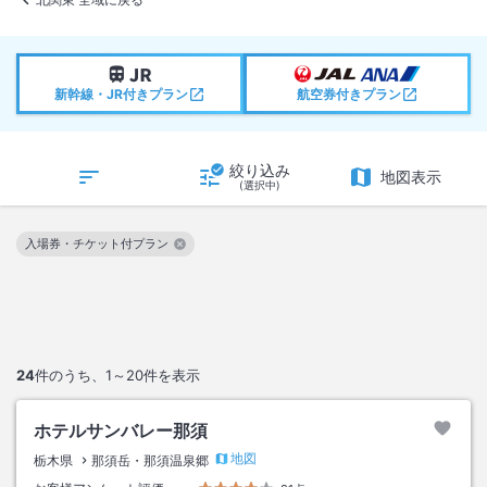
新幹線・JR付きプラン
航空券付きプラン
絞り込み
地図表示
(選択中)
入場券・チケット付プラン
この絞り込み条件を解除
24
件のうち、
1～20
件を表示
ホテルサンバレー那須
地図
栃木県
那須岳・那須温泉郷