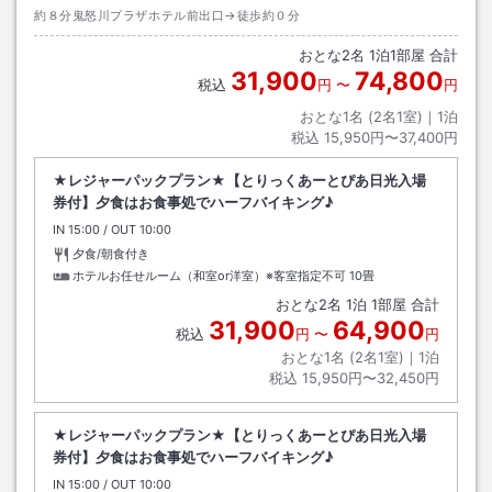
約８分鬼怒川プラザホテル前出口→徒歩約０分
おとな
2
名
1
泊
1
部屋 合計
31,900
74,800
税込
円
〜
円
おとな1名 (
2
名1室)｜
1
泊
税込
15,950円〜37,400円
★レジャーパックプラン★【とりっくあーとぴあ日光入場
券付】夕食はお食事処でハーフバイキング♪
IN
チェックイン
15:00
/ OUT
チェックアウト
10:00
夕食/朝食付き
ホテルお任せルーム（和室or洋室）※客室指定不可
10畳
おとな
2
名
1
泊
1
部屋 合計
31,900
64,900
税込
円
〜
円
おとな1名 (
2
名1室)｜
1
泊
税込
15,950円〜32,450円
★レジャーパックプラン★【とりっくあーとぴあ日光入場
券付】夕食はお食事処でハーフバイキング♪
IN
チェックイン
15:00
/ OUT
チェックアウト
10:00