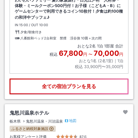
わいわいファミリー 夏の家族旅行・日光江戸村 入村券・
体験・ミールクーポン500円付！お子様（こどもA・B）に
ゲームセンターで利用できるコイン10枚付！夕食は約100種
の和洋中ブッフェ♪
IN
チェックイン
15:00
/ OUT
チェックアウト
10:00
夕食/朝食付き
八番館和ベッド2台和室 禁煙 渓谷側
10畳＋次の間
おとな
2
名
1
泊
1
部屋 合計
67,800
70,000
税込
円
〜
円
おとな1名 (
2
名1室)｜
1
泊
税込
33,900円〜35,000円
全ての宿泊プランを見る
鬼怒川温泉ホテル
地図
栃木県
鬼怒川温泉・川治温泉
ふるさと納税対象施設
お客様アンケート評価
87点