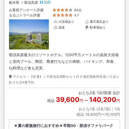
地図
栃木県
那須高原
お客様アンケート評価
84点
るるぶトラベル評価
4.7
大浴場あり
露天風呂あり
温泉
駐車場あり
那須高原最大のリゾートホテル。1200平方メートルの温泉大浴場
と室内プール、陶芸、蕎麦打ちなどの体験、バイキング、和食、
仏料理など食も充実。
アクセス：
【交通】ＪＲ那須塩原駅から１日６便定期無料送迎バスあり
約３０分※要予約
おとな
2
名
1
泊
1
部屋 合計
39,600
140,200
税込
円
〜
円
おとな1名 (
2
名1室)｜
1
泊
税込
19,800円〜70,100円
★夏の家族旅行におすすめ★早期30・那須サファリパーク