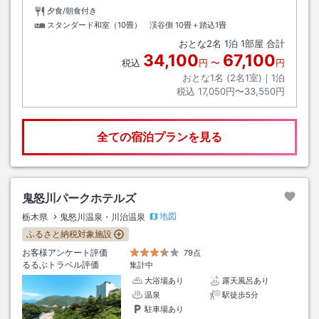
夕食/朝食付き
スタンダード和室（10畳） 渓谷側
10畳＋踏込1畳
おとな
2
名
1
泊
1
部屋 合計
34,100
67,100
税込
円
〜
円
おとな1名 (
2
名1室)｜
1
泊
税込
17,050円〜33,550円
全ての宿泊プランを見る
鬼怒川パークホテルズ
地図
栃木県
鬼怒川温泉・川治温泉
ふるさと納税対象施設
お客様アンケート評価
79点
るるぶトラベル評価
集計中
大浴場あり
露天風呂あり
温泉
駅徒歩5分
駐車場あり