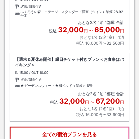
夕食/朝食付き
ふくろうの森 コテージ スタンダード洋室（ツイン）禁煙
28.92
平米
おとな
2
名
1
泊
1
部屋 合計
32,000
65,000
税込
円
〜
円
おとな1名 (
2
名1室)｜
1
泊
税込
16,000円〜32,500円
【週末＆夏休み開催】縁日チケット付きプラン＜お食事はバ
イキング＞
IN
チェックイン
15:00
/ OUT
チェックアウト
10:00
夕食/朝食付き
★ガーデンスウィート★和ベッド＜禁煙＞
8畳
おとな
2
名
1
泊
1
部屋 合計
32,000
67,200
税込
円
〜
円
おとな1名 (
2
名1室)｜
1
泊
税込
16,000円〜33,600円
全ての宿泊プランを見る