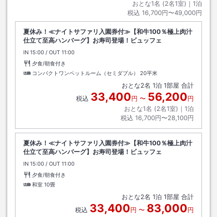
おとな1名 (
2
名1室)｜
1
泊
税込
16,700円〜49,000円
夏休み！≪ナイトサファリ入園券付≫【和牛100％極上肉汁
仕立て至高ハンバーグ】お寿司登場！ビュッフェ
IN
チェックイン
15:00
/ OUT
チェックアウト
11:00
夕食/朝食付き
コンパクトワンベットルーム（セミダブル）
20平米
おとな
2
名
1
泊
1
部屋 合計
33,400
56,200
税込
円
〜
円
おとな1名 (
2
名1室)｜
1
泊
税込
16,700円〜28,100円
夏休み！≪ナイトサファリ入園券付≫【和牛100％極上肉汁
仕立て至高ハンバーグ】お寿司登場！ビュッフェ
IN
チェックイン
15:00
/ OUT
チェックアウト
11:00
夕食/朝食付き
和室
10畳
おとな
2
名
1
泊
1
部屋 合計
33,400
83,000
税込
円
〜
円