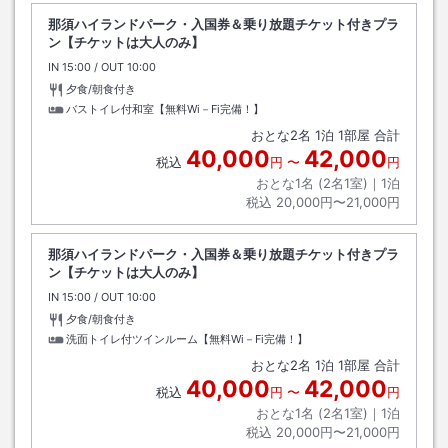
那須ハイランドパーク・入国券＆乗り放題チケット付きプラ
ン【チケットは大人のみ】
IN
チェックイン
15:00
/ OUT
チェックアウト
10:00
夕食/朝食付き
バストイレ付和室【無料Wi－Fi完備！】
おとな
2
名
1
泊
1
部屋 合計
40,000
42,000
税込
円
〜
円
おとな1名 (
2
名1室)｜
1
泊
税込
20,000円〜21,000円
那須ハイランドパーク・入国券＆乗り放題チケット付きプラ
ン【チケットは大人のみ】
IN
チェックイン
15:00
/ OUT
チェックアウト
10:00
夕食/朝食付き
洗面トイレ付ツインルーム【無料Wi－Fi完備！】
おとな
2
名
1
泊
1
部屋 合計
40,000
42,000
税込
円
〜
円
おとな1名 (
2
名1室)｜
1
泊
税込
20,000円〜21,000円