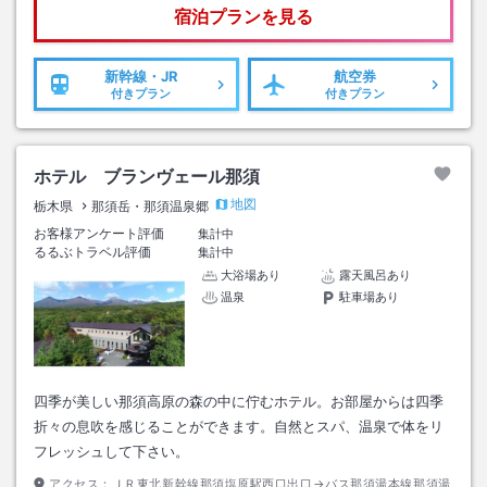
宿泊プランを見る
新幹線・JR
航空券
付きプラン
付きプラン
ホテル ブランヴェール那須
地図
栃木県
那須岳・那須温泉郷
お客様アンケート評価
集計中
るるぶトラベル評価
集計中
大浴場あり
露天風呂あり
温泉
駐車場あり
四季が美しい那須高原の森の中に佇むホテル。お部屋からは四季
折々の息吹を感じることができます。自然とスパ、温泉で体をリ
フレッシュして下さい。
アクセス：
ＪＲ東北新幹線那須塩原駅西口出口→バス那須湯本線那須湯