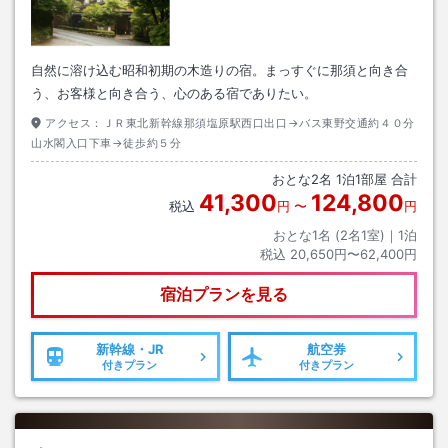
自然に溶け込む昭和初期の木造りの宿。まっすぐに那須と向き合
う、お客様と向き合う、心のある宿でありたい。
アクセス：
ＪＲ東北新幹線那須塩原駅西口出口→バス東野交通約４０分
山水閣入口下車→徒歩約５分
おとな
2
名
1
泊
1
部屋 合計
41,300
124,800
税込
円
〜
円
おとな1名 (
2
名1室)｜
1
泊
税込
20,650円〜62,400円
宿泊プランを見る
新幹線・JR
航空券
付きプラン
付きプラン