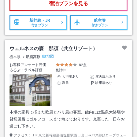
宿泊プランを見る
新幹線・JR
航空券
付きプラン
付きプラン
ウェルネスの森 那須（共立リゾート）
地図
栃木県
那須高原
お客様アンケート評価
82点
るるぶトラベル評価
集計中
大浴場あり
露天風呂あり
温泉
駐車場あり
本場の家具で揃えた欧風とバリ風の客室。館内には温泉大浴場や
貸切風呂にゴルフコースまで備えております。充実した一日をお
過ごし下さい。
アクセス：
ＪＲ東北新幹線那須塩原駅西口出口→バス那須ロープウェー