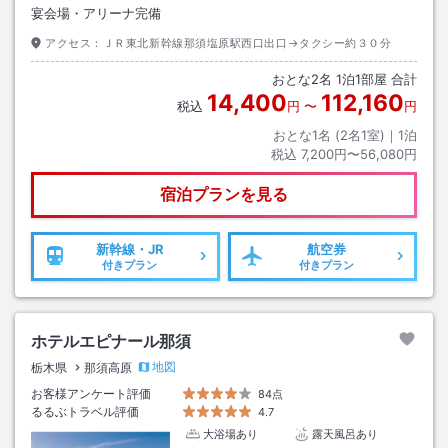
宴会場・アリーナ完備
アクセス：
ＪＲ東北新幹線那須塩原駅西口出口→タクシー約３０分
おとな
2
名
1
泊
1
部屋 合計
14,400
112,160
税込
円
〜
円
おとな1名 (
2
名1室)｜
1
泊
税込
7,200円〜56,080円
宿泊プランを見る
新幹線・JR
航空券
付きプラン
付きプラン
ホテルエピナール那須
地図
栃木県
那須高原
お客様アンケート評価
84点
るるぶトラベル評価
4.7
大浴場あり
露天風呂あり