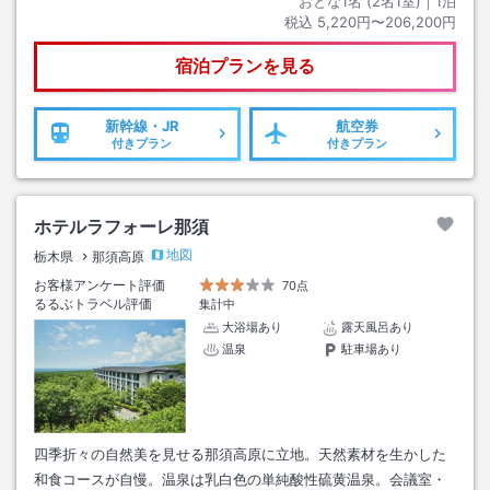
おとな1名 (
2
名1室)｜
1
泊
税込
5,220円〜206,200円
宿泊プランを見る
新幹線・JR
航空券
付きプラン
付きプラン
ホテルラフォーレ那須
地図
栃木県
那須高原
お客様アンケート評価
70点
るるぶトラベル評価
集計中
大浴場あり
露天風呂あり
温泉
駐車場あり
四季折々の自然美を見せる那須高原に立地。天然素材を生かした
和食コースが自慢。温泉は乳白色の単純酸性硫黄温泉。会議室・