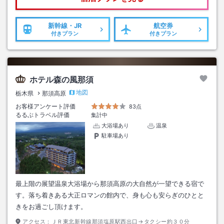
新幹線・JR
航空券
付きプラン
付きプラン
ホテル森の風那須
地図
栃木県
那須高原
お客様アンケート評価
83点
るるぶトラベル評価
集計中
大浴場あり
温泉
駐車場あり
最上階の展望温泉大浴場から那須高原の大自然が一望できる宿で
す。落ち着きある大正ロマンの館内で、身も心も安らぎのひとと
きをお過ごし頂けます。
アクセス：
ＪＲ東北新幹線那須塩原駅西出口→タクシー約３０分