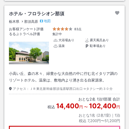
ホテル・フロラシオン那須
地図
栃木県
那須高原
お客様アンケート評価
83点
るるぶトラベル評価
集計中
大浴場あり
露天風呂あり
温泉
駐車場あり
小高い丘、森の木々、緑豊かな大自然の中に佇む北イタリア調の
リゾートホテル。温泉は、敷地内より湧き出る自家源泉。
アクセス：
ＪＲ東北新幹線那須塩原駅西口出口→タクシー約３０分
おとな
2
名
1
泊
1
部屋 合計
14,400
102,400
税込
円
〜
円
おとな1名 (
2
名1室)｜
1
泊
税込
7,200円〜51,200円