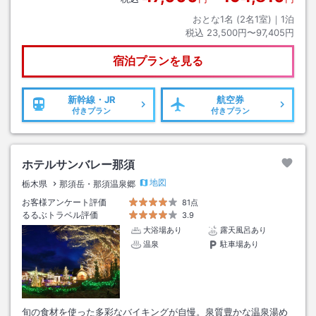
おとな1名 (
2
名1室)｜
1
泊
税込
23,500円〜97,405円
宿泊プランを見る
新幹線・JR
航空券
付きプラン
付きプラン
ホテルサンバレー那須
地図
栃木県
那須岳・那須温泉郷
お客様アンケート評価
81点
るるぶトラベル評価
3.9
大浴場あり
露天風呂あり
温泉
駐車場あり
旬の食材を使った多彩なバイキングが自慢。泉質豊かな温泉湯め