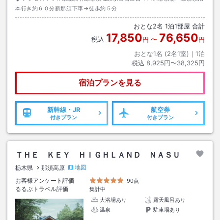
本行き約６０分新那須下車→徒歩約５分
おとな
2
名
1
泊
1
部屋 合計
17,850
76,650
税込
円
〜
円
おとな1名 (
2
名1室)｜
1
泊
税込
8,925円〜38,325円
宿泊プランを見る
新幹線・JR
航空券
付きプラン
付きプラン
ＴＨＥ ＫＥＹ ＨＩＧＨＬＡＮＤ ＮＡＳＵ
地図
栃木県
那須高原
お客様アンケート評価
90点
るるぶトラベル評価
集計中
大浴場あり
露天風呂あり
温泉
駐車場あり