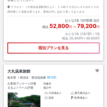
アクセス：
ＪＲ那須塩原駅西口より、１４時３０分から４５分の１５分
間停車にて送迎を承ります。事前の申し込みで承っております。
おとな
2
名
1
泊
1
部屋 合計
52,800
79,200
税込
円
〜
円
おとな1名 (
2
名1室)｜
1
泊
税込
26,400円〜39,600円
宿泊プランを見る
大丸温泉旅館
地図
栃木県
那須岳・那須温泉郷
お客様アンケート評価
対象外
るるぶトラベル評価
集計中
大浴場あり
露天風呂あり
温泉
駐車場あり