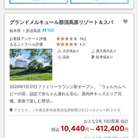
グランドメルキュール那須高原リゾート＆スパ
地図
栃木県
那須高原
お客様アンケート評価
74点
るるぶトラベル評価
4.3
大浴場あり
露天風呂あり
温泉
駐車場あり
2026年1月31日ファミリーラウンジ新オープン。「ウェルカムベ
ビーの宿」認定で赤ちゃん連れも安心。屋内外キッズエリア完
備、家族で楽しむ那須…
アクセス：
ＪＲ東北新幹線那須塩原駅西口出口→タクシー約３０分
おとな
2
名
1
泊
1
部屋 合計
10,440
412,400
税込
円
〜
円