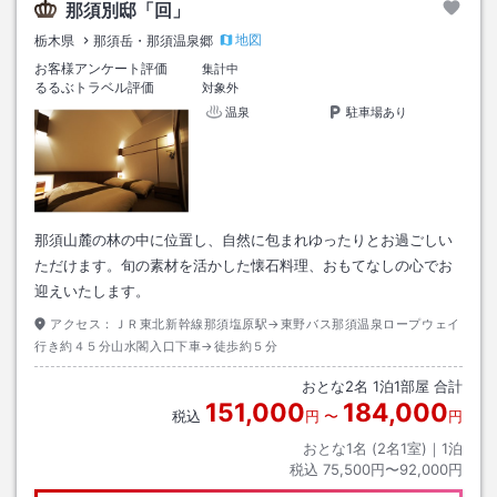
那須別邸「回」
地図
栃木県
那須岳・那須温泉郷
お客様アンケート評価
集計中
るるぶトラベル評価
対象外
温泉
駐車場あり
那須山麓の林の中に位置し、自然に包まれゆったりとお過ごしい
ただけます。旬の素材を活かした懐石料理、おもてなしの心でお
迎えいたします。
アクセス：
ＪＲ東北新幹線那須塩原駅→東野バス那須温泉ロープウェイ
行き約４５分山水閣入口下車→徒歩約５分
おとな
2
名
1
泊
1
部屋 合計
151,000
184,000
税込
円
〜
円
おとな1名 (
2
名1室)｜
1
泊
税込
75,500円〜92,000円