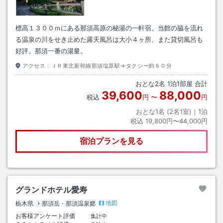
標高１３００ｍにある那須高原の秘湯の一軒宿。当館の脇を流れ
る温泉の川をせき止めた露天風呂は大小４ヶ所、また貸切風呂も
好評。那須一番の湯量。
アクセス：
ＪＲ東北新幹線那須塩原駅→タクシー約５０分
おとな
2
名
1
泊
1
部屋 合計
39,600
88,000
税込
円
〜
円
おとな1名 (
2
名1室)｜
1
泊
税込
19,800円〜44,000円
宿泊プランを見る
グランドホテル愛寿
地図
栃木県
那須岳・那須温泉郷
お客様アンケート評価
集計中