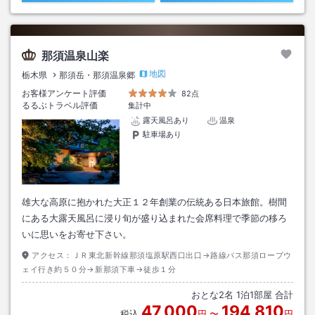
那須温泉山楽
地図
栃木県
那須岳・那須温泉郷
お客様アンケート評価
82点
るるぶトラベル評価
集計中
露天風呂あり
温泉
駐車場あり
雄大な高原に抱かれた大正１２年創業の伝統ある日本旅館。樹間
にある大露天風呂に浸り旬が盛り込まれた会席料理で季節の移ろ
いに思いをお寄せ下さい。
アクセス：
ＪＲ東北新幹線那須塩原駅西口出口→路線バス那須ロープウ
ェイ行き約５０分→新那須下車→徒歩１分
おとな
2
名
1
泊
1
部屋 合計
47,000
194,810
税込
円
〜
円