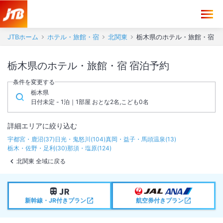
JTBホーム
ホテル・旅館・宿
北関東
栃木県のホテル・旅館・宿
栃木県のホテル・旅館・宿 宿泊予約
条件を変更する
栃木県
日付未定 - 1泊｜1部屋 おとな2名,こども0名
詳細エリアに絞り込む
宇都宮・鹿沼
(
37
)
日光・鬼怒川
(
104
)
真岡・益子・馬頭温泉
(
13
)
栃木・佐野・足利
(
30
)
那須・塩原
(
124
)
北関東 全域に戻る
新幹線・JR付きプラン
航空券付きプラン