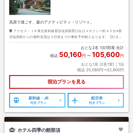
高原で過ごす、森のアクティビティ・リゾート。
アクセス：
ＪＲ東北新幹線那須塩原駅西口出口→タクシー約４０分※那
須塩原駅からの無料送迎は５日前までの事前予約制となります。【行き】
駅発１４：３０、１６：３０【帰り】ホテル発１０：００【追記】６/２以
おとな
2
名
1
泊
1
部屋 合計
降ホテル発１１：００
50,160
105,600
税込
円
〜
円
おとな1名 (
2
名1室)｜
1
泊
税込
25,080円〜52,800円
宿泊プランを見る
新幹線・JR
航空券
付きプラン
付きプラン
ホテル四季の館那須