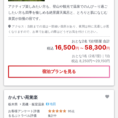
アクティブ楽しみたい方も、登山や観光で温泉でのんび～り過ご
したい方も四季を愉しめる絶景露天風呂と、とろりと肌になじむ
泉質が自慢の宿です。
アクセス：
当館までの道は一部細い箇所があり、夜間は特に見通しが悪
くなりますので、お車でお越しの際はどうぞお気を付けください。
おとな
2
名
1
泊
1
部屋 合計
16,500
58,300
税込
円
〜
円
おとな1名 (
2
名1室)｜
1
泊
税込
8,250円〜29,150円
宿泊プランを見る
かんすい苑覚楽
地図
栃木県
黒磯・板室温泉
お客様アンケート評価
95点
るるぶトラベル評価
集計中