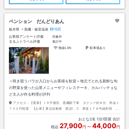
ペンション だんどりあん
地図
栃木県
黒磯・板室温泉
お客様アンケート評価
対象外
るるぶトラベル評価
集計中
無線LAN
駐車場あり
＜咲き競うバラが入口からお客様を歓迎＞地元でとれる新鮮な旬
の野菜を使った山里メニューやフィレステーキ、カルパッチョな
ど主人が作る料理が評判
アクセス：
【電車】ＪＲ宇都宮 黒磯駅下車 タクシー約８分 料金１
７００円程度 【お車】東北自動車 那須I．C 県道１７８号線利用 那
須分岐点を直進し大野リンゴ園の先右側入（約１０分）
おとな
2
名
1
泊
1
部屋 合計
27,900
44,000
税込
円
〜
円