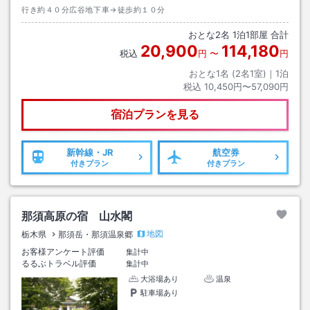
行き約４０分広谷地下車→徒歩約１０分
おとな
2
名
1
泊
1
部屋 合計
20,900
114,180
税込
円
〜
円
おとな1名 (
2
名1室)｜
1
泊
税込
10,450円〜57,090円
宿泊プランを見る
新幹線・JR
航空券
付きプラン
付きプラン
那須高原の宿 山水閣
地図
栃木県
那須岳・那須温泉郷
お客様アンケート評価
集計中
るるぶトラベル評価
集計中
大浴場あり
温泉
駐車場あり