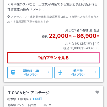
ぐりや屋外スパなど、三世代が満足できる施設と笑顔があふれる
那須高原の総合リゾート！
アクセス：
ＪＲ東北新幹線那須塩原駅西口出口→東野バス大丸温泉行き
約４５分新那須下車→徒歩約３分
おとな
2
名
1
泊
1
部屋 合計
22,000
86,900
税込
円
〜
円
おとな1名 (
2
名1室)｜
1
泊
税込
11,000円〜43,450円
宿泊プランを見る
新幹線・JR
航空券
付きプラン
付きプラン
ＴＯＷＡピュアコテージ
地図
栃木県
那須高原
お客様アンケート評価
集計中