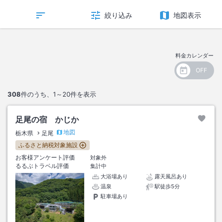
絞り込み
地図表示
料金カレンダー
308
件のうち、
1～20
件を表示
足尾の宿 かじか
地図
栃木県
足尾
ふるさと納税対象施設
お客様アンケート評価
対象外
るるぶトラベル評価
集計中
大浴場あり
露天風呂あり
温泉
駅徒歩5分
駐車場あり