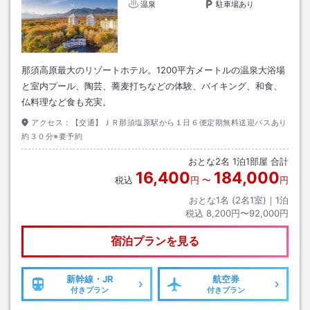
温泉
駐車場あり
那須高原最大のリゾートホテル。1200平方メートルの温泉大浴場
と室内プール、陶芸、蕎麦打ちなどの体験、バイキング、和食、
仏料理など食も充実。
アクセス：
【交通】ＪＲ那須塩原駅から１日６便定期無料送迎バスあり
約３０分※要予約
おとな
2
名
1
泊
1
部屋 合計
16,400
184,000
税込
円
〜
円
おとな1名 (
2
名1室)｜
1
泊
税込
8,200円〜92,000円
宿泊プランを見る
新幹線・JR
航空券
付きプラン
付きプラン