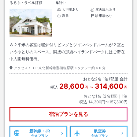
るるぶトラベル評価
集計中
大浴場あり
露天風呂あり
温泉
駐車場あり
８２平米の客室は暖炉付リビングとツインベッドルームが２室と
いうゆとりのスペース。隣接の那須ハイランドパークにはご滞在
中入園無料優待。
アクセス：
ＪＲ東北新幹線那須塩原駅→タクシー約４０分
おとな
2
名
1
泊
1
部屋 合計
28,600
314,600
税込
円
〜
円
おとな1名 (
2
名1室)｜
1
泊
税込
14,300円〜157,300円
宿泊プランを見る
新幹線・JR
航空券
付きプラン
付きプラン