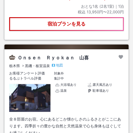
おとな1名 (
2
名1室)｜
1
泊
税込
13,950円〜22,000円
宿泊プランを見る
Ｏｎｓｅｎ Ｒｙｏｋａｎ 山喜
地図
栃木県
黒磯・板室温泉
お客様アンケート評価
対象外
るるぶトラベル評価
集計中
大浴場あり
露天風呂あり
温泉
駐車場あり
全８部屋のお宿。心にあるどこか懐かしさのふるさとがここにあ
ります。四季折々の豊かな自然と天然温泉で心も身体もほぐして
お過ごしください。