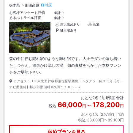
地図
栃木県
那須高原
お客様アンケート評価
集計中
るるぶトラベル評価
集計中
露天風呂あり
温泉
駐車場あり
森の中に佇む隠れ家のような離れ宿です。大正モダンの落ち着い
たしつらえ、源泉かけ流しの湯、旬の食材を活かした本格フレン
チをご堪能下さい。
アクセス：
ＪＲ東北新幹線那須塩原駅西出口→タクシー約３０分【カー
ナビ用住所】那須郡那須町高久丙１１８５－２
おとな
2
名
1
泊
1
部屋 合計
66,000
178,200
税込
円
〜
円
おとな1名 (
2
名1室)｜
1
泊
税込
33,000円〜89,100円
宿泊プランを見る