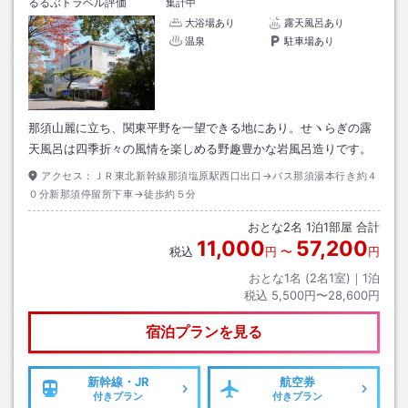
るるぶトラベル評価
集計中
大浴場あり
露天風呂あり
温泉
駐車場あり
那須山麗に立ち、関東平野を一望できる地にあり。せヽらぎの露
天風呂は四季折々の風情を楽しめる野趣豊かな岩風呂造りです。
アクセス：
ＪＲ東北新幹線那須塩原駅西口出口→バス那須湯本行き約４
０分新那須停留所下車→徒歩約５分
おとな
2
名
1
泊
1
部屋 合計
11,000
57,200
税込
円
〜
円
おとな1名 (
2
名1室)｜
1
泊
税込
5,500円〜28,600円
宿泊プランを見る
新幹線・JR
航空券
付きプラン
付きプラン