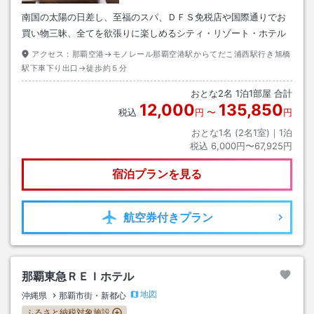
南国の太陽の日差し、至福のスパ、ＤＦＳ免税店や国際通りでお
買い物三昧、全てを欲張りに楽しめるシティ・リゾート・ホテル
アクセス：
那覇空港→モノレール那覇空港駅からてだこ浦西駅行き旭橋
駅下車下り出口→徒歩約５分
おとな
2
名
1
泊
1
部屋 合計
12,000
135,850
税込
円
〜
円
おとな1名 (
2
名1室)｜
1
泊
税込
6,000円〜67,925円
宿泊プランを見る
航空券
付きプラン
那覇東急ＲＥＩホテル
地図
沖縄県
那覇市街・新都心
ふるさと納税対象施設