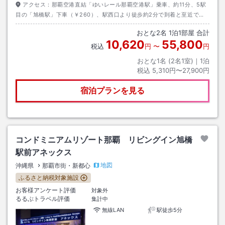
アクセス：
那覇空港直結「ゆいレール那覇空港駅」乗車、約11分、5駅
目の「旭橋駅」下車（￥260）、駅西口より徒歩約2分で到着と至近で
す。空港からタクシー約10分／1000円程度、バス約20分／230円。
おとな
2
名
1
泊
1
部屋 合計
10,620
55,800
税込
円
〜
円
おとな1名 (
2
名1室)｜
1
泊
税込
5,310円〜27,900円
宿泊プランを見る
コンドミニアムリゾート那覇 リビングイン旭橋
駅前アネックス
地図
沖縄県
那覇市街・新都心
ふるさと納税対象施設
お客様アンケート評価
対象外
るるぶトラベル評価
集計中
無線LAN
駅徒歩5分