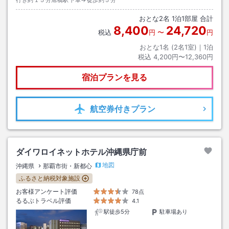
おとな
2
名
1
泊
1
部屋 合計
8,400
24,720
税込
円
〜
円
おとな1名 (
2
名1室)｜
1
泊
税込
4,200円〜12,360円
宿泊プランを見る
航空券
付きプラン
ダイワロイネットホテル沖縄県庁前
地図
沖縄県
那覇市街・新都心
ふるさと納税対象施設
お客様アンケート評価
78点
るるぶトラベル評価
4.1
駅徒歩5分
駐車場あり