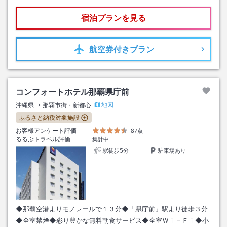
宿泊プランを見る
航空券
付きプラン
コンフォートホテル那覇県庁前
地図
沖縄県
那覇市街・新都心
ふるさと納税対象施設
お客様アンケート評価
87点
るるぶトラベル評価
集計中
駅徒歩5分
駐車場あり
◆那覇空港よりモノレールで１３分◆「県庁前」駅より徒歩３分
◆全室禁煙◆彩り豊かな無料朝食サービス◆全室Ｗｉ－Ｆｉ◆小