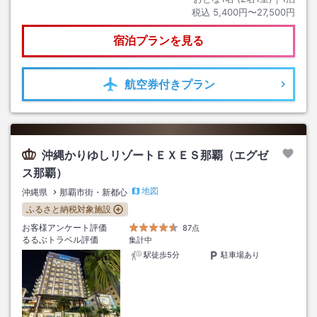
税込
5,400円〜27,500円
宿泊プランを見る
航空券
付きプラン
沖縄かりゆしリゾートＥＸＥＳ那覇（エグゼ
ス那覇）
地図
沖縄県
那覇市街・新都心
ふるさと納税対象施設
お客様アンケート評価
87点
るるぶトラベル評価
集計中
駅徒歩5分
駐車場あり