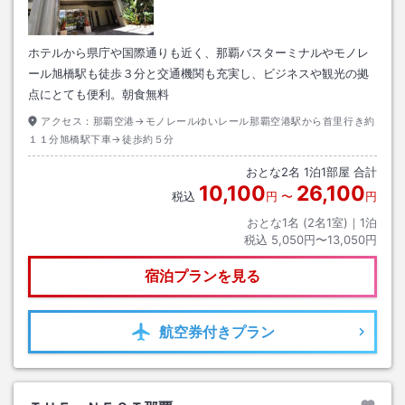
ホテルから県庁や国際通りも近く、那覇バスターミナルやモノレ
ール旭橋駅も徒歩３分と交通機関も充実し、ビジネスや観光の拠
点にとても便利。朝食無料
アクセス：
那覇空港→モノレールゆいレール那覇空港駅から首里行き約
１１分旭橋駅下車→徒歩約５分
おとな
2
名
1
泊
1
部屋 合計
10,100
26,100
税込
円
〜
円
おとな1名 (
2
名1室)｜
1
泊
税込
5,050円〜13,050円
宿泊プランを見る
航空券
付きプラン