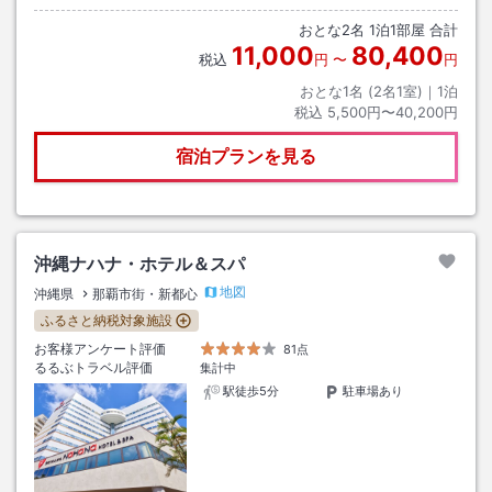
おとな
2
名
1
泊
1
部屋 合計
11,000
80,400
税込
円
〜
円
おとな1名 (
2
名1室)｜
1
泊
税込
5,500円〜40,200円
宿泊プランを見る
沖縄ナハナ・ホテル＆スパ
地図
沖縄県
那覇市街・新都心
ふるさと納税対象施設
お客様アンケート評価
81点
るるぶトラベル評価
集計中
駅徒歩5分
駐車場あり