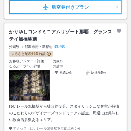
航空券
付きプラン
かりゆしコンドミニアムリゾート那覇 グランス
テイ旭橋駅前
地図
沖縄県
那覇市街・新都心
ふるさと納税対象施設
お客様アンケート評価
対象外
るるぶトラベル評価
集計中
無線LAN
駅徒歩5分
ゆいレール旭橋駅から徒歩約３分。スタイリッシュな客室が特徴
のこだわりのデザイナーズコンドミニアム誕生。周辺には美味し
い飲食店多数あるエリア。
アクセス：
ゆいレール旭橋駅下車徒歩約５分