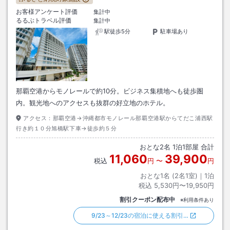
お客様アンケート評価
集計中
るるぶトラベル評価
集計中
駅徒歩5分
駐車場あり
那覇空港からモノレールで約10分。ビジネス集積地へも徒歩圏
内。観光地へのアクセスも抜群の好立地のホテル。
アクセス：
那覇空港→沖縄都市モノレール那覇空港駅からてだこ浦西駅
行き約１０分旭橋駅下車→徒歩約５分
おとな
2
名
1
泊
1
部屋 合計
11,060
39,900
税込
円
〜
円
おとな1名 (
2
名1室)｜
1
泊
税込
5,530円〜19,950円
割引クーポン配布中
※利用条件あり
9/23～12/23の宿泊に使える割引…