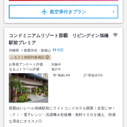
航空券
付きプラン
コンドミニアムリゾート那覇 リビングイン旭橋
駅前プレミア
地図
沖縄県
那覇市街・新都心
ふるさと納税対象施設
お客様アンケート評価
対象外
るるぶトラベル評価
集計中
無線LAN
駅徒歩5分
那覇ゆいレール旭橋駅前にライトコンドホテル開業！全室にＷｉ
－Ｆｉ・電子レンジ・洗濯機＆乾燥機・無料ＶＯＤを備え、快適
な滞在にオススメ◎