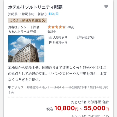
ホテルリソルトリニティ那覇
地図
沖縄県
那覇市街・新都心
ふるさと納税対象施設
お客様アンケート評価
88点
るるぶトラベル評価
集計中
大浴場あり
駅徒歩5分
駐車場あり
旭橋駅から徒歩３分。国際通りまで徒歩１０分と観光やビジネス
の拠点として絶好の立地。リビングロビーや大浴場を備え、上質
なくつろぎをご提供。
アクセス：
那覇空港→モノレールゆいレール旭橋駅下車２出口→徒歩約
３分
おとな
2
名
1
泊
1
部屋 合計
10,800
55,000
税込
円
〜
円
おとな1名 (
2
名1室)｜
1
泊