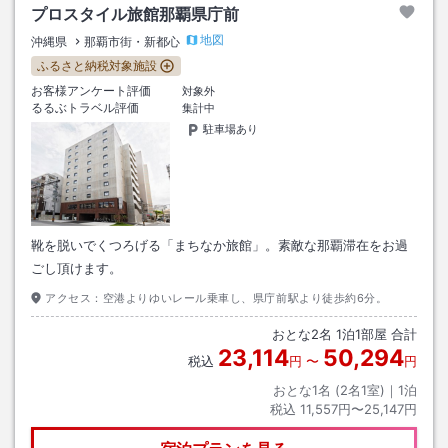
プロスタイル旅館那覇県庁前
地図
沖縄県
那覇市街・新都心
ふるさと納税対象施設
お客様アンケート評価
対象外
るるぶトラベル評価
集計中
駐車場あり
靴を脱いでくつろげる「まちなか旅館」。素敵な那覇滞在をお過
ごし頂けます。
アクセス：
空港よりゆいレール乗車し、県庁前駅より徒歩約6分。
おとな
2
名
1
泊
1
部屋 合計
23,114
50,294
税込
円
〜
円
おとな1名 (
2
名1室)｜
1
泊
税込
11,557円〜25,147円