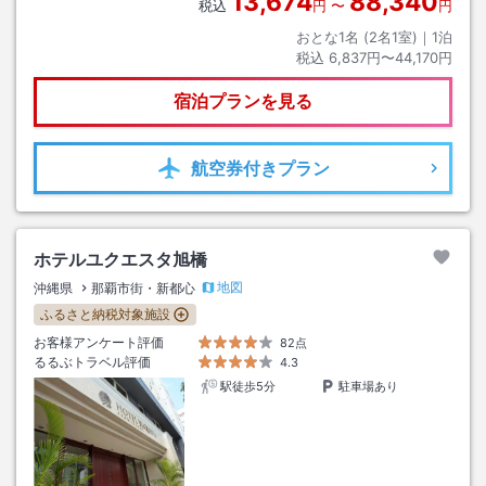
13,674
88,340
税込
円
〜
円
おとな1名 (
2
名1室)｜
1
泊
税込
6,837円〜44,170円
宿泊プランを見る
航空券
付きプラン
ホテルユクエスタ旭橋
地図
沖縄県
那覇市街・新都心
ふるさと納税対象施設
お客様アンケート評価
82点
るるぶトラベル評価
4.3
駅徒歩5分
駐車場あり