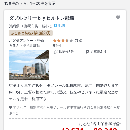
130
件のうち、
1～20
件を表示
ダブルツリーｂｙヒルトン那覇
地図
沖縄県
那覇市街・新都心
ふるさと納税対象施設
お客様アンケート評価
78点
るるぶトラベル評価
集計中
駅徒歩5分
駐車場あり
空港より車で約10分、モノレール旭橋駅前。県庁、国際通りまで
約10分。上質を極めた新しい選択。観光やビジネスに最適な当ホ
テルを是非ご利用下さ…
アクセス：
那覇空港からモノレール首里方面行き約１０分旭橋駅から徒
歩１分
おとな
2
名
1
泊
1
部屋 合計