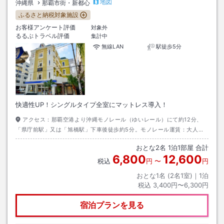
地図
沖縄県
那覇市街・新都心
ふるさと納税対象施設
お客様アンケート評価
対象外
るるぶトラベル評価
集計中
無線LAN
駅徒歩5分
快適性UP！シングルタイプ全室にマットレス導入！
アクセス：
那覇空港より沖縄モノレール（ゆいレール）にて約12分、
「県庁前駅」又は「旭橋駅」下車後徒歩約5分。モノレール運賃：大人片
道￥260。タクシー利用では空港より片道10分約￥1,000。
おとな
2
名
1
泊
1
部屋 合計
6,800
12,600
税込
円
〜
円
おとな1名 (
2
名1室)｜
1
泊
税込
3,400円〜6,300円
宿泊プランを見る