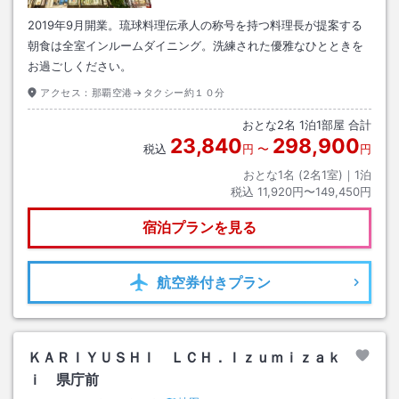
2019年9月開業。琉球料理伝承人の称号を持つ料理長が提案する
朝食は全室インルームダイニング。洗練された優雅なひとときを
お過ごしください。
アクセス：
那覇空港→タクシー約１０分
おとな
2
名
1
泊
1
部屋 合計
23,840
298,900
税込
円
〜
円
おとな1名 (
2
名1室)｜
1
泊
税込
11,920円〜149,450円
宿泊プランを見る
航空券
付きプラン
ＫＡＲＩＹＵＳＨＩ ＬＣＨ．Ｉｚｕｍｉｚａｋ
ｉ 県庁前