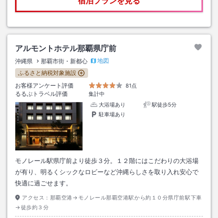
宿泊プランを見る
アルモントホテル那覇県庁前
地図
沖縄県
那覇市街・新都心
ふるさと納税対象施設
お客様アンケート評価
81点
るるぶトラベル評価
集計中
大浴場あり
駅徒歩5分
駐車場あり
モノレール駅県庁前より徒歩３分。１２階にはこだわりの大浴場
が有り、明るくシックなロビーなど沖縄らしさを取り入れ安心で
快適に過ごせます。
アクセス：
那覇空港→モノレール那覇空港駅から約１０分県庁前駅下車
→徒歩約３分