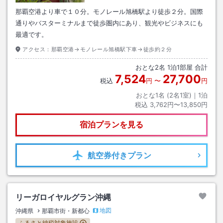
那覇空港より車で１０分。モノレール旭橋駅より徒歩２分。国際
通りやバスターミナルまで徒歩圏内にあり、観光やビジネスにも
最適です。
アクセス：
那覇空港→モノレール旭橋駅下車→徒歩約２分
おとな
2
名
1
泊
1
部屋 合計
7,524
27,700
税込
円
〜
円
おとな1名 (
2
名1室)｜
1
泊
税込
3,762円〜13,850円
宿泊プランを見る
航空券
付きプラン
リーガロイヤルグラン沖縄
地図
沖縄県
那覇市街・新都心
ふるさと納税対象施設