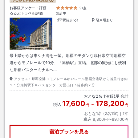
お客様アンケート評価
91点
るるぶトラベル評価
集計中
駅徒歩5分
駐車場あり
最上階からは東シナ海を一望。那覇のモダンな非日常空間那覇空
港からモノレールで10分、「旭橋駅」直結。北部の観光にも便利
な那覇バスターミナルへ…
アクセス：
那覇空港→モノレールゆいレール那覇空港駅から首里行き約
１１分旭橋駅下車バスセンター方面出口→徒歩約２分
おとな
2
名
1
泊
1
部屋 合計
17,600
178,200
税込
円
〜
円
おとな1名 (
2
名1室)｜
1
泊
税込
8,800円〜89,100円
宿泊プランを見る