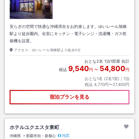
安らぎの空間で快適な沖縄滞在をお約束します。ゆいレール旭橋
駅より徒歩圏内。全室にキッチン・電子レンジ・洗濯機・ガス乾
燥機を設置。
アクセス：
ゆいレール旭橋駅より徒歩4分
おとな
2
名
1
泊
1
部屋 合計
9,540
54,800
税込
円
〜
円
おとな1名 (
2
名1室)｜
1
泊
税込
4,770円〜27,400円
宿泊プランを見る
ホテルユクエスタ東町
地図
沖縄県
那覇市街・新都心