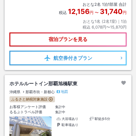
おとな
2
名
1
泊
1
部屋 合計
12,156
31,740
税込
円
〜
円
おとな1名 (
2
名1室)｜
1
泊
税込
6,078円〜15,870円
宿泊プランを見る
航空券
付きプラン
ホテルルートイン那覇旭橋駅東
地図
沖縄県
那覇市街・新都心
ふるさと納税対象施設
お客様アンケート評価
集計中
るるぶトラベル評価
集計中
大浴場あり
駅徒歩5分
駐車場あり