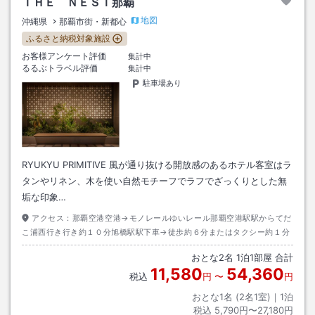
ＴＨＥ ＮＥＳＴ那覇
地図
沖縄県
那覇市街・新都心
ふるさと納税対象施設
お客様アンケート評価
集計中
るるぶトラベル評価
集計中
駐車場あり
RYUKYU PRIMITIVE 風が通り抜ける開放感のあるホテル客室はラ
タンやリネン、木を使い自然モチーフでラフでざっくりとした無
垢な印象…
アクセス：
那覇空港空港→モノレールゆいレール那覇空港駅駅からてだ
こ浦西行き行き約１０分旭橋駅駅下車→徒歩約６分またはタクシー約１分
おとな
2
名
1
泊
1
部屋 合計
11,580
54,360
税込
円
〜
円
おとな1名 (
2
名1室)｜
1
泊
税込
5,790円〜27,180円