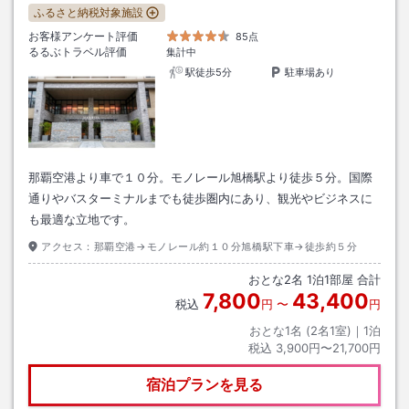
ふるさと納税対象施設
お客様アンケート評価
85点
るるぶトラベル評価
集計中
駅徒歩5分
駐車場あり
那覇空港より車で１０分。モノレール旭橋駅より徒歩５分。国際
通りやバスターミナルまでも徒歩圏内にあり、観光やビジネスに
も最適な立地です。
アクセス：
那覇空港→モノレール約１０分旭橋駅下車→徒歩約５分
おとな
2
名
1
泊
1
部屋 合計
7,800
43,400
税込
円
〜
円
おとな1名 (
2
名1室)｜
1
泊
税込
3,900円〜21,700円
宿泊プランを見る