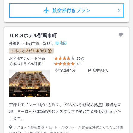
航空券
付きプラン
ＧＲＧホテル那覇東町
地図
沖縄県
那覇市街・新都心
ふるさと納税対象施設
お客様アンケート評価
80点
るるぶトラベル評価
4.8
駅徒歩5分
駐車場あり
空港やモノレール駅にも近く、ビジネスや観光の拠点に最適な立
地！ヨーロッパ建築の外観とスタッフの笑顔で皆様をお迎えいた
します。
アクセス：
那覇空港→モノレールゆいレール那覇空港駅からてだこ浦西
行き約１５分旭橋駅下車→徒歩約５分