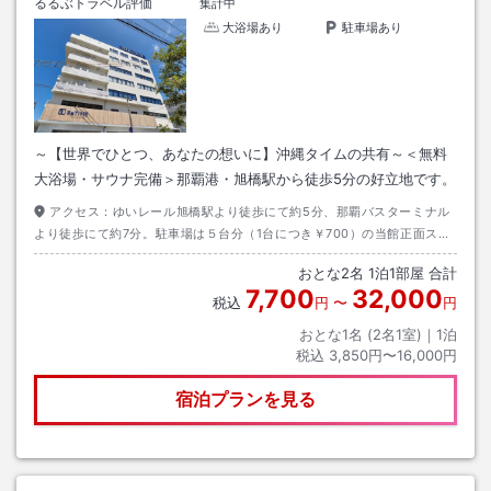
るるぶトラベル評価
集計中
大浴場あり
駐車場あり
～【世界でひとつ、あなたの想いに】沖縄タイムの共有～＜無料
大浴場・サウナ完備＞那覇港・旭橋駅から徒歩5分の好立地です。
アクセス：
ゆいレール旭橋駅より徒歩にて約5分、那覇バスターミナル
より徒歩にて約7分。駐車場は５台分（1台につき￥700）の当館正面スペ
ースをご用意しておりますが、予約制となっておりますので、ご利用の際
おとな
2
名
1
泊
1
部屋 合計
はお電話にてご予約をお願いいたします。当館の駐車場が満車の場合は、
7,700
32,000
恐れ入りますが近隣のコインパーキングへお客様ご負担でお停めくださ
税込
円
〜
円
い。※当館裏手の駐車場は他企業様の契約駐車場のため、無断駐車はご遠
おとな1名 (
2
名1室)｜
1
泊
慮下さい。
税込
3,850円〜16,000円
宿泊プランを見る