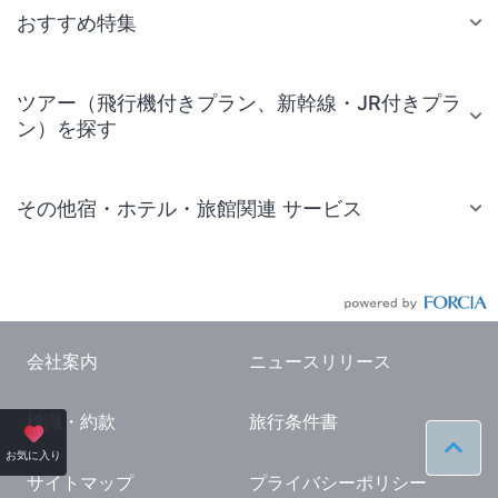
おすすめ特集
ツアー（飛行機付きプラン、新幹線・JR付きプラ
ン）を探す
その他宿・ホテル・旅館関連 サービス
国内旅行・国内ツアー
JR・新幹線付きツアー
航空券付きツアー
会社案内
ニュースリリース
現地観光・レジャーチケット
標識・約款
旅行条件書
国内観光ガイド
ペー
お気に入り
旅行・観光情報
サイトマップ
プライバシーポリシー