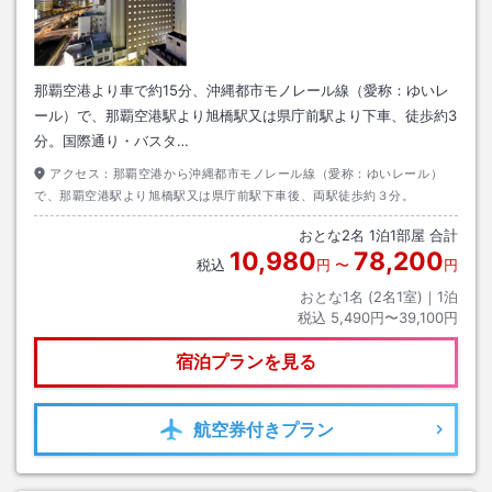
那覇空港より車で約15分、沖縄都市モノレール線（愛称：ゆいレ
ール）で、那覇空港駅より旭橋駅又は県庁前駅より下車、徒歩約3
分。国際通り・バスタ…
アクセス：
那覇空港から沖縄都市モノレール線（愛称：ゆいレール）
で、那覇空港駅より旭橋駅又は県庁前駅下車後、両駅徒歩約３分。
おとな
2
名
1
泊
1
部屋 合計
10,980
78,200
税込
円
〜
円
おとな1名 (
2
名1室)｜
1
泊
税込
5,490円〜39,100円
宿泊プランを見る
航空券
付きプラン