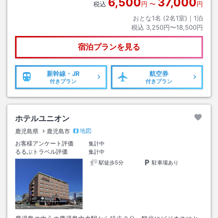
6,500
37,000
税込
円
〜
円
おとな1名 (
2
名1室)｜
1
泊
税込
3,250円〜18,500円
宿泊プランを見る
新幹線・JR
航空券
付きプラン
付きプラン
ホテルユニオン
地図
鹿児島県
鹿児島市
お客様アンケート評価
集計中
るるぶトラベル評価
集計中
駅徒歩5分
駐車場あり