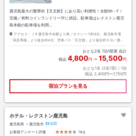
鹿児島最大の繁華街【天文館】にあり高い利便性！全館Wi－Fｉ
完備／有料コインランドリー1Fに併設。駐車場はレクストン鹿児
島本館の駐車場を利用…
アクセス：
ＪＲ鹿児島中央駅より車／タクシーで約6分、鹿児島市電
「高見馬場」より徒歩約4分、空港バス「天文館」より徒歩約５分／鹿児
島空港からは、連絡バスにて所要５０分
おとな
2
名
1
泊
1
部屋 合計
4,800
15,500
税込
円
〜
円
おとな1名 (
2
名1室)｜
1
泊
税込
2,400円〜7,750円
宿泊プランを見る
ホテル・レクストン鹿児島
地図
鹿児島県
鹿児島市
お客様アンケート評価
78点