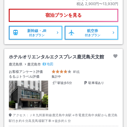
税込
2,900円〜13,930円
宿泊プランを見る
新幹線・JR
航空券
付きプラン
付きプラン
ホテルオリエンタルエクスプレス鹿児島天文館
地図
鹿児島県
鹿児島市
お客様アンケート評価
81点
るるぶトラベル評価
集計中
駅徒歩5分
駐車場あり
アクセス：
ＪＲ九州新幹線鹿児島中央駅→市電鹿児島中央駅から鹿児島
駅行き約６分高見馬場駅下車→徒歩約１分