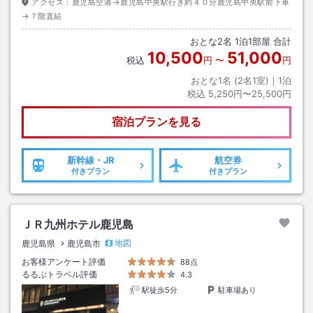
アクセス：
鹿児島空港→鹿児島中央駅行き約４０分鹿児島中央駅前下車
→７階直結
おとな
2
名
1
泊
1
部屋 合計
10,500
51,000
税込
円
〜
円
おとな1名 (
2
名1室)｜
1
泊
税込
5,250円〜25,500円
宿泊プランを見る
新幹線・JR
航空券
付きプラン
付きプラン
ＪＲ九州ホテル鹿児島
地図
鹿児島県
鹿児島市
お客様アンケート評価
88点
るるぶトラベル評価
4.3
駅徒歩5分
駐車場あり