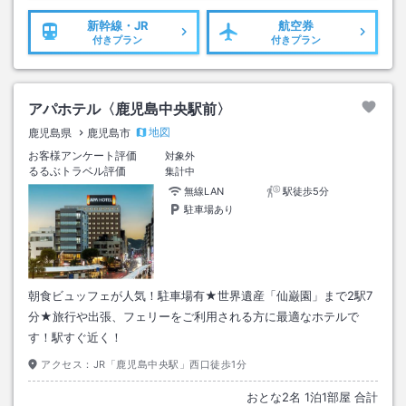
新幹線・JR
航空券
付きプラン
付きプラン
アパホテル〈鹿児島中央駅前〉
地図
鹿児島県
鹿児島市
お客様アンケート評価
対象外
るるぶトラベル評価
集計中
無線LAN
駅徒歩5分
駐車場あり
朝食ビュッフェが人気！駐車場有★世界遺産「仙巌園」まで2駅7
分★旅行や出張、フェリーをご利用される方に最適なホテルで
す！駅すぐ近く！
アクセス：
JR「鹿児島中央駅」西口徒歩1分
おとな
2
名
1
泊
1
部屋 合計