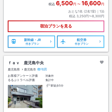
6,500
16,600
税込
円
〜
円
おとな1名 (
2
名1室)｜
1
泊
税込
3,250円〜8,300円
宿泊プランを見る
新幹線・JR
航空券
付きプラン
付きプラン
ｆａｖ 鹿児島中央
地図
鹿児島県
鹿児島市
お客様アンケート評価
対象外
るるぶトラベル評価
集計中
駅徒歩5分