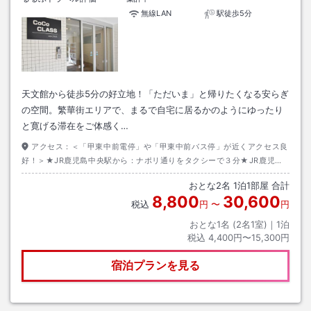
無線LAN
駅徒歩5分
天文館から徒歩5分の好立地！「ただいま」と帰りたくなる安らぎ
の空間。繁華街エリアで、まるで自宅に居るかのようにゆったり
と寛げる滞在をご体感く…
アクセス：
＜「甲東中前電停」や「甲東中前バス停」が近くアクセス良
好！＞★JR鹿児島中央駅から：ナポリ通りをタクシーで３分★JR鹿児島
駅から：谷山行き市電で８つ目の「甲東中前電停」で下車★空港リムジン
おとな
2
名
1
泊
1
部屋 合計
バスの場合：天文館バス停で下車後、谷山行き市電で２つ目の駅で下車
8,800
30,600
税込
円
〜
円
おとな1名 (
2
名1室)｜
1
泊
税込
4,400円〜15,300円
宿泊プランを見る