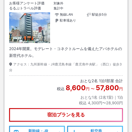
お客様アンケート評価
対象外
るるぶトラベル評価
集計中
無線LAN
駅徒歩5分
駐車場あり
2024年開業。モデレート・コネクトルームを備えたアパホテルの
新世代ホテル。
アクセス：
九州新幹線・JR鹿児島本線「鹿児島中央駅」（西口）徒歩3
分
おとな
2
名
1
泊
1
部屋 合計
8,600
57,800
税込
円
〜
円
おとな1名 (
2
名1室)｜
1
泊
税込
4,300円〜28,900円
宿泊プランを見る
新幹線・JR
航空券