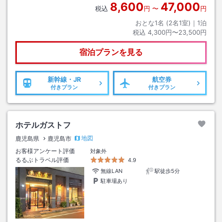
8,600
47,000
税込
円
〜
円
おとな1名 (
2
名1室)｜
1
泊
税込
4,300円〜23,500円
宿泊プランを見る
新幹線・JR
航空券
付きプラン
付きプラン
ホテルガストフ
地図
鹿児島県
鹿児島市
お客様アンケート評価
対象外
るるぶトラベル評価
4.9
無線LAN
駅徒歩5分
駐車場あり