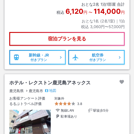
おとな
2
名
1
泊
1
部屋 合計
6,120
114,000
税込
円
〜
円
おとな1名 (
2
名1室)｜
1
泊
税込
3,060円〜57,000円
宿泊プランを見る
新幹線・JR
航空券
付きプラン
付きプラン
ホテル・レクストン鹿児島アネックス
地図
鹿児島県
鹿児島市
お客様アンケート評価
対象外
るるぶトラベル評価
3.8
無線LAN
駅徒歩5分
駐車場あり