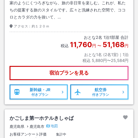
家のようにくつろぎながら、旅の非日常を楽しむ。これが、私た
ちの提案する旅のスタイルです。広々と洗練された空間で、ココ
ロとカラダの力を抜いて、…
アクセス：
約１２０ｍ
おとな
2
名
1
泊
1
部屋 合計
11,760
51,168
税込
円
〜
円
おとな1名 (
2
名1室)｜
1
泊
税込
5,880円〜25,584円
宿泊プランを見る
新幹線・JR
航空券
付きプラン
付きプラン
かごしま第一ホテルきしゃば
地図
鹿児島県
鹿児島市
お客様アンケート評価
集計中