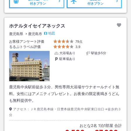
付きプラン
付きプラン
ホテルタイセイアネックス
地図
鹿児島県
鹿児島市
お客様アンケート評価
79点
るるぶトラベル評価
3.9
大浴場あり
駅徒歩5分
駐車場あり
鹿児島中央駅前徒歩３分、男性専用大浴場サウナオールナイト無
料。女性にはアメニティプレゼント。お夜食の限定夜鳴きうどん
も無料提供中。
アクセス：
ＪＲ鹿児島本線・日豊本線鹿児島中央駅東口出口→徒歩約３
分
おとな
2
名
1
泊
1
部屋 合計