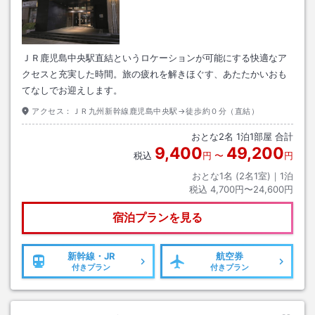
ＪＲ鹿児島中央駅直結というロケーションが可能にする快適なア
クセスと充実した時間。旅の疲れを解きほぐす、あたたかいおも
てなしでお迎えします。
アクセス：
ＪＲ九州新幹線鹿児島中央駅→徒歩約０分（直結）
おとな
2
名
1
泊
1
部屋 合計
9,400
49,200
税込
円
〜
円
おとな1名 (
2
名1室)｜
1
泊
税込
4,700円〜24,600円
宿泊プランを見る
新幹線・JR
航空券
付きプラン
付きプラン