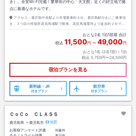
き）。全室Wi-Fi完備！繁華街の中心「天文館」近くの好立地で拠
点に最適なホテルです。
アクセス：
鹿児島中央駅より市電乗車約４分。鹿児島駅行きにご乗車頂
き、３つ目の停留所高見馬場駅で降車。高見馬場電停より徒歩約２分で
す。
おとな
2
名
1
泊
1
部屋 合計
11,500
49,000
税込
円
〜
円
おとな1名 (
2
名1室)｜
1
泊
税込
5,750円〜24,500円
宿泊プランを見る
新幹線・JR
航空券
付きプラン
付きプラン
ＣｏＣｏ ＣＬＡＳＳ
地図
鹿児島県
鹿児島市
お客様アンケート評価
対象外
るるぶトラベル評価
集計中