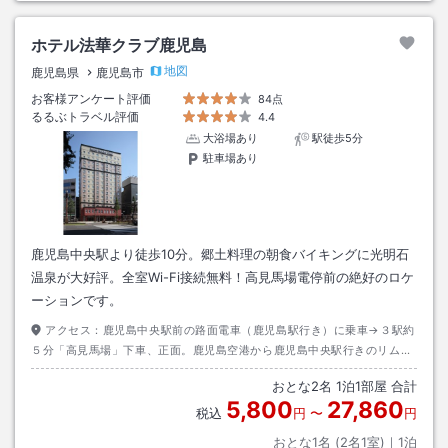
ホテル法華クラブ鹿児島
地図
鹿児島県
鹿児島市
お客様アンケート評価
84点
るるぶトラベル評価
4.4
大浴場あり
駅徒歩5分
駐車場あり
鹿児島中央駅より徒歩10分。郷土料理の朝食バイキングに光明石
温泉が大好評。全室Wi-Fi接続無料！高見馬場電停前の絶好のロケ
ーションです。
アクセス：
鹿児島中央駅前の路面電車（鹿児島駅行き）に乗車→３駅約
５分「高見馬場」下車、正面。鹿児島空港から鹿児島中央駅行きのリムジ
ンバスに乗車（約５０分）→天文館で下車。鹿児島中央駅方面に線路沿い
おとな
2
名
1
泊
1
部屋 合計
を歩いて徒歩５分、左手側。
5,800
27,860
税込
円
〜
円
おとな1名 (
2
名1室)｜
1
泊