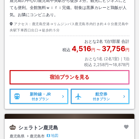
鹿児島の中心の鹿児島中央駅から徒歩３分。観光にビジネスにと
ても便利。全館無料ｗｉｆｉ完備。朝食は黒豚カレーと鶏飯が人
気。お隣にコンビニあり。
アクセス：
鹿児島空港→リムジンバス鹿児島市内行き約４０分鹿児島中
央駅下車西口出口→徒歩約５分
おとな
2
名
1
泊
1
部屋 合計
4,516
37,756
税込
円
〜
円
おとな1名 (
2
名1室)｜
1
泊
税込
2,258円〜18,878円
宿泊プランを見る
新幹線・JR
航空券
付きプラン
付きプラン
シェラトン鹿児島
地図
鹿児島県
鹿児島市