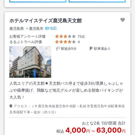
ホテルマイステイズ鹿児島天文館
地図
鹿児島県
鹿児島市
お客様アンケート評価
73点
るるぶトラベル評価
4
駅徒歩5分
駐車場あり
人気エリアの天文館★天文館バス停まで徒歩3分/黒豚しゃぶしゃ
ぶや薩摩揚げ、鶏飯など地元グルメが楽しめる朝食バイキングが
大人気！
アクセス：
ＪＲ鹿児島本線鹿児島中央駅～私鉄市電鹿児島中央駅乗車高
見馬場駅下車～徒歩（約３分）
おとな
2
名
1
泊
1
部屋 合計
4,000
63,000
税込
円
〜
円