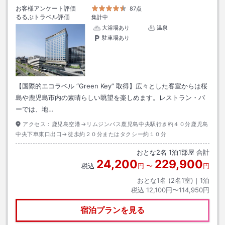
お客様アンケート評価
87点
るるぶトラベル評価
集計中
大浴場あり
温泉
駐車場あり
【国際的エコラベル “Green Key” 取得】広々とした客室からは桜
島や鹿児島市内の素晴らしい眺望を楽しめます。レストラン・バ
ーでは、地…
アクセス：
鹿児島空港→リムジンバス鹿児島中央駅行き約４０分鹿児島
中央下車東口出口→徒歩約２０分またはタクシー約１０分
おとな
2
名
1
泊
1
部屋 合計
24,200
229,900
税込
円
〜
円
おとな1名 (
2
名1室)｜
1
泊
税込
12,100円〜114,950円
宿泊プランを見る