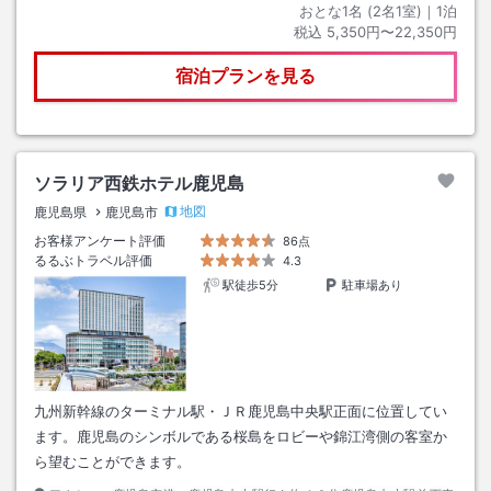
おとな1名 (
2
名1室)｜
1
泊
税込
5,350円〜22,350円
宿泊プランを見る
ソラリア西鉄ホテル鹿児島
地図
鹿児島県
鹿児島市
お客様アンケート評価
86点
るるぶトラベル評価
4.3
駅徒歩5分
駐車場あり
九州新幹線のターミナル駅・ＪＲ鹿児島中央駅正面に位置してい
ます。鹿児島のシンボルである桜島をロビーや錦江湾側の客室か
ら望むことができます。