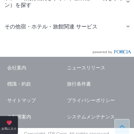
ン）を探す
その他宿・ホテル・旅館関連 サービス
国内旅行・国内ツアー
JR・新幹線付きツアー
航空券付きツアー
会社案内
ニュースリリース
現地観光・レジャーチケット
標識・約款
旅行条件書
国内観光ガイド
旅行・観光情報
サイトマップ
プライバシーポリシー
ご利用案内
システムメンテナンス
ペー
お気に入り
Copyright JTB Corp. All rights reserved.