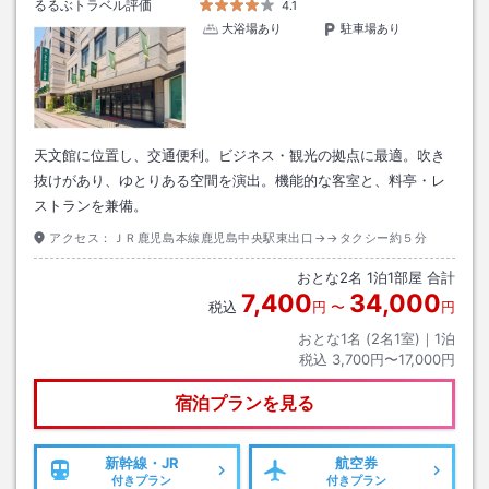
るるぶトラベル評価
4.1
大浴場あり
駐車場あり
天文館に位置し、交通便利。ビジネス・観光の拠点に最適。吹き
抜けがあり、ゆとりある空間を演出。機能的な客室と、料亭・レ
ストランを兼備。
アクセス：
ＪＲ鹿児島本線鹿児島中央駅東出口→→タクシー約５分
おとな
2
名
1
泊
1
部屋 合計
7,400
34,000
税込
円
〜
円
おとな1名 (
2
名1室)｜
1
泊
税込
3,700円〜17,000円
宿泊プランを見る
新幹線・JR
航空券
付きプラン
付きプラン