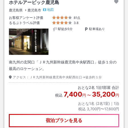
ホテルアービック鹿児島
地図
鹿児島県
鹿児島市
お客様アンケート評価
81点
るるぶトラベル評価
3.8
駅徒歩5分
駐車場あり
南九州の玄関口「ＪＲ九州新幹線鹿児島中央駅西口」徒歩１分の
最高のロケーション。
アクセス：
ＪＲ九州新幹線鹿児島中央駅西出口→徒歩約１分
おとな
2
名
1
泊
1
部屋 合計
7,400
35,200
税込
円
〜
円
おとな1名 (
2
名1室)｜
1
泊
税込
3,700円〜17,600円
宿泊プランを見る