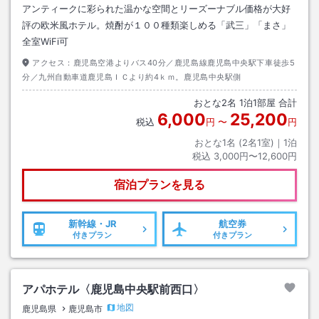
アンティークに彩られた温かな空間とリーズーナブル価格が大好
評の欧米風ホテル。焼酎が１００種類楽しめる「武三」「まさ」
全室WiFi可
アクセス：
鹿児島空港よりバス40分／鹿児島線鹿児島中央駅下車徒歩5
分／九州自動車道鹿児島ＩＣより約4ｋｍ。鹿児島中央駅側
おとな
2
名
1
泊
1
部屋 合計
6,000
25,200
税込
円
〜
円
おとな1名 (
2
名1室)｜
1
泊
税込
3,000円〜12,600円
宿泊プランを見る
新幹線・JR
航空券
付きプラン
付きプラン
アパホテル〈鹿児島中央駅前西口〉
地図
鹿児島県
鹿児島市