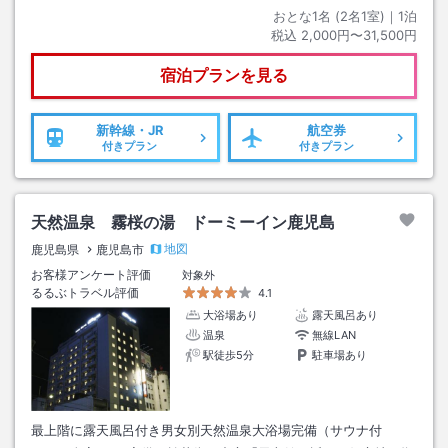
おとな1名 (
2
名1室)｜
1
泊
税込
2,000円〜31,500円
宿泊プランを見る
新幹線・JR
航空券
付きプラン
付きプラン
天然温泉 霧桜の湯 ドーミーイン鹿児島
地図
鹿児島県
鹿児島市
お客様アンケート評価
対象外
るるぶトラベル評価
4.1
大浴場あり
露天風呂あり
温泉
無線LAN
駅徒歩5分
駐車場あり
最上階に露天風呂付き男女別天然温泉大浴場完備（サウナ付