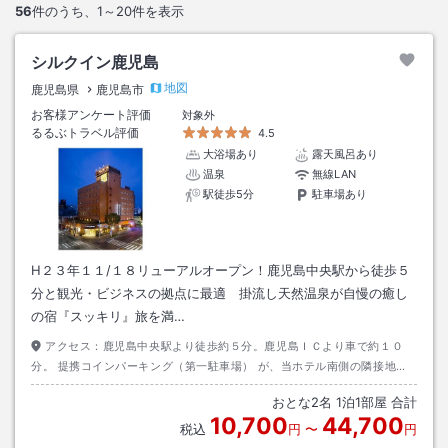
56
件のうち、
1～20
件を表示
シルクイン鹿児島
地図
鹿児島県
鹿児島市
お客様アンケート評価
対象外
るるぶトラベル評価
4.5
大浴場あり
露天風呂あり
温泉
無線LAN
駅徒歩5分
駐車場あり
H２３年１１/１８リューアルオープン！鹿児島中央駅から徒歩５
分と観光・ビジネスの拠点に最適 掛流し天然温泉が自慢の癒し
の宿『スッキリ』旅を満…
アクセス：
鹿児島中央駅より徒歩約５分。鹿児島ＩＣより車で約１０
分。 提携コインパーキング（第一駐車場） が、当ホテル南側の隣接地に
移転しました。お間違いないようご注意ください。
おとな
2
名
1
泊
1
部屋 合計
10,700
44,700
税込
円
〜
円