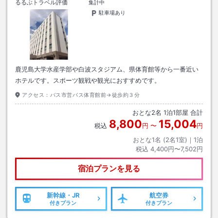
るるぶトラベル評価
集計中
駐車場あり
鹿児島大学水産学部や白波スタジアム、県体育館等から一番近い
ホテルです。スポーツ観戦や観光におすすめです。
アクセス：
バス市営バス体育館前→徒歩約３分
おとな
2
名
1
泊
1
部屋 合計
8,800
15,004
税込
円
〜
円
おとな1名 (
2
名1室)｜
1
泊
税込
4,400円〜7,502円
宿泊プランを見る
新幹線・JR
航空券
付きプラン
付きプラン