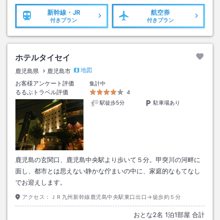
新幹線・JR
航空券
付きプラン
付きプラン
ホテルタイセイ
地図
鹿児島県
鹿児島市
お客様アンケート評価
集計中
るるぶトラベル評価
4
駅徒歩5分
駐車場あり
鹿児島の玄関口、鹿児島中央駅より歩いて５分。甲突川の河畔に
面し、都市とは思えない静かな佇まいの中に、家庭的なもてなし
でお迎えします。
アクセス：
ＪＲ九州新幹線鹿児島中央駅東口出口→徒歩約５分
おとな
2
名
1
泊
1
部屋 合計