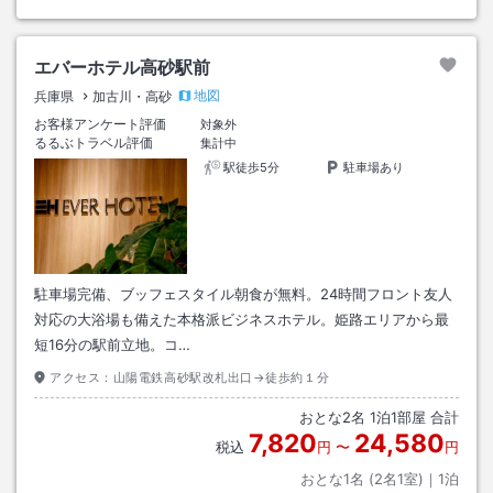
エバーホテル高砂駅前
地図
兵庫県
加古川・高砂
お客様アンケート評価
対象外
るるぶトラベル評価
集計中
駅徒歩5分
駐車場あり
駐車場完備、ブッフェスタイル朝食が無料。24時間フロント友人
対応の大浴場も備えた本格派ビジネスホテル。姫路エリアから最
短16分の駅前立地。コ…
アクセス：
山陽電鉄高砂駅改札出口→徒歩約１分
おとな
2
名
1
泊
1
部屋 合計
7,820
24,580
税込
円
〜
円
おとな1名 (
2
名1室)｜
1
泊