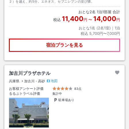
２）を越え、約5分。エネオス、セブニレブンの並び隣。
おとな
2
名
1
泊
1
部屋 合計
11,400
14,000
税込
円
〜
円
おとな1名 (
2
名1室)｜
1
泊
税込
5,700円〜7,000円
宿泊プランを見る
加古川プラザホテル
地図
兵庫県
加古川・高砂
お客様アンケート評価
83点
るるぶトラベル評価
集計中
駐車場あり