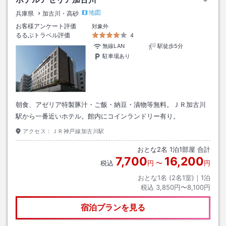
地図
兵庫県
加古川・高砂
お客様アンケート評価
対象外
るるぶトラベル評価
4
無線LAN
駅徒歩5分
駐車場あり
朝食、アゼリア特製豚汁・ご飯・納豆・漬物等無料。ＪＲ加古川
駅から一番近いホテル。館内にコインランドリー有り。
アクセス：
ＪＲ神戸線加古川駅
おとな
2
名
1
泊
1
部屋 合計
7,700
16,200
税込
円
〜
円
おとな1名 (
2
名1室)｜
1
泊
税込
3,850円〜8,100円
宿泊プランを見る