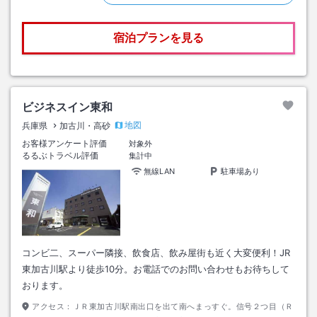
宿泊プランを見る
ビジネスイン東和
地図
兵庫県
加古川・高砂
お客様アンケート評価
対象外
るるぶトラベル評価
集計中
無線LAN
駐車場あり
コンビ二、スーパー隣接、飲食店、飲み屋街も近く大変便利！JR
東加古川駅より徒歩10分。お電話でのお問い合わせもお待ちして
おります。
アクセス：
ＪＲ東加古川駅南出口を出て南へまっすぐ。信号２つ目（Ｒ