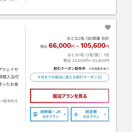
おとな
2
名
1
泊
1
部屋 合計
66,000
105,600
税込
円
〜
円
おとな1名 (
2
名1室)｜
1
泊
税込
33,000円〜52,800円
割引クーポン配布中
プウェイや
※利用条件あり
時間入浴可
９月までの宿泊に使える割引クーポン
使ったお食
宿泊プランを見る
→徒歩約８
新幹線・JR
航空券
付きプラン
付きプラン