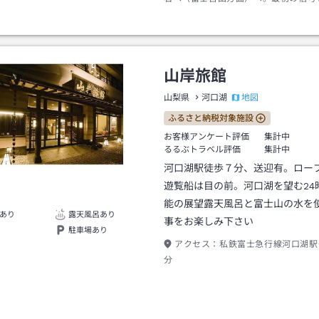
ｍ位の道路右側にあります。
山岸旅館
地図
山梨県
河口湖
ふるさと納税対象施設
お客様アンケート評価
集計中
るるぶトラベル評価
集計中
河口湖駅徒歩７分、送迎有。ロー
遊覧船は目の前。河口湖を望む24
能の展望露天風呂と富士山の水を
あり
露天風呂あり
事をお楽しみ下さい
駐車場あり
アクセス：
私鉄富士急行線河口湖駅
分