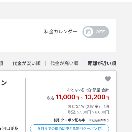
料金カレンダー
順
代金が安い順
代金が高い順
距離が近い順
イン
おとな
2
名
1
泊
1
部屋 合計
11,000
13,200
税込
円
〜
円
おとな1名 (
2
名1室)｜
1
泊
税込
5,500円〜6,600円
割引クーポン配布中
※利用条件あり
ninn★河口湖駅
９月までの宿泊に使える割引クーポン