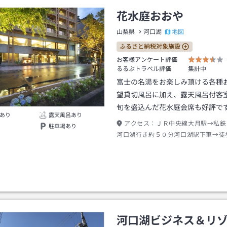
花水庭おおや
地図
山梨県
河口湖
ふるさと納税対象施設
お客様アンケート評価
るるぶトラベル評価
集計中
富士の名湯をお楽しみ頂ける各種
望貸切風呂に加え、露天風呂付客
旬を盛込んだ花水庭会席も好評で
あり
露天風呂あり
アクセス：
ＪＲ中央線大月駅→私鉄
駐車場あり
河口湖行き約５０分河口湖駅下車→徒
またはタクシー約４分
河口湖ビジネス＆リ