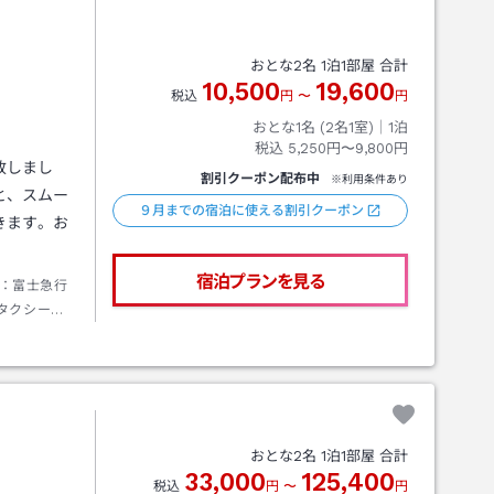
おとな
2
名
1
泊
1
部屋 合計
10,500
19,600
税込
円
〜
円
おとな1名 (
2
名1室)｜
1
泊
税込
5,250円〜9,800円
致しまし
割引クーポン配布中
※利用条件あり
と、スムー
９月までの宿泊に使える割引クーポン
きます。お
宿泊プランを見る
：富士急行
タクシーで
おとな
2
名
1
泊
1
部屋 合計
33,000
125,400
税込
円
〜
円