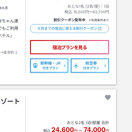
おとな1名 (
2
名1室)｜
1
泊
88点
税込
16,500円〜62,700円
割引クーポン配布中
赤ちゃん連
※利用条件あり
でもご利用
９月までの宿泊に使える割引クーポン
ホテル」
宿泊プランを見る
→徒歩約１
新幹線・JR
航空券
付きプラン
付きプラン
リゾート
おとな
2
名
1
泊
1
部屋 合計
24,600
74,000
税込
円
〜
円