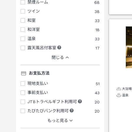
禁煙ルーム
68
ツイン
38
和室
33
和洋室
18
温泉
33
露天風呂付客室
17
閉じる
お支払方法
現地支払い
51
大浴場
事前支払い
43
温泉
JTBトラベルギフト利用可
20
たびたびバンク利用可
20
もっと見る