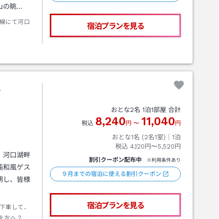
山の眺…
線にて河口
宿泊プランを見る
。
や
おとな
2
名
1
泊
1
部屋 合計
8,240
11,040
税込
円
〜
円
おとな1名 (
2
名1室)｜
1
泊
税込
4,120円〜5,520円
、河口湖畔
割引クーポン配布中
※利用条件あり
純和風ゲス
９月までの宿泊に使える割引クーポン
期し、皆様
宿泊プランを見る
下車して、
を左へ２０