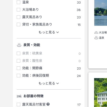
温泉
33
大浴場あり
38
露天風呂あり
23
貸切・家族風呂あり
15
もっと見る
大浴場
温泉
泉質・効能
泉質：硫黄泉
0
泉質：酸性泉
0
効能：関節痛
23
効能：病後回復期
24
もっと見る
お部屋の特徴
露天風呂付客室
17