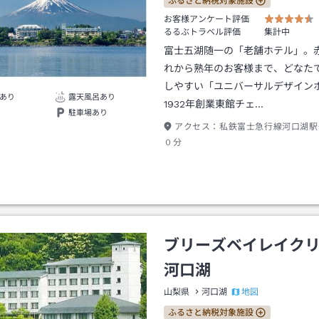
ふるさと納税対象施設
お客様アンケート評価
るるぶトラベル評価
集計中
富士五湖随一の「老舗ホテル」。
れから熟年のお客様まで、どなた
しやすい「ユニバーサルデザイン
あり
露天風呂あり
1932年創業東館チェ…
駐車場あり
アクセス：
私鉄富士急行線河口湖駅
０分
ブリーズベイレイク
河口湖
地図
山梨県
河口湖
ふるさと納税対象施設