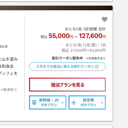
おとな
2
名
1
泊
1
部屋 合計
55,000
127,600
税込
円
〜
円
おとな1名 (
2
名1室)｜
1
泊
88点
税込
27,500円〜63,800円
割引クーポン配布中
士山を望み
※利用条件あり
は和食会
９月までの宿泊に使える割引クーポン
ブッフェを
宿泊プランを見る
→徒歩約１
新幹線・JR
航空券
付きプラン
付きプラン