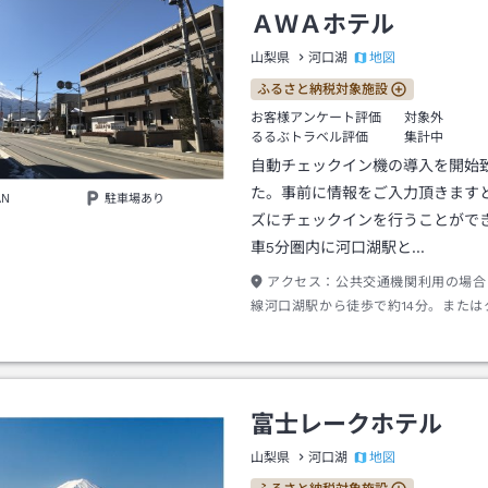
ＡＷＡホテル
地図
山梨県
河口湖
ふるさと納税対象施設
お客様アンケート評価
対象外
るるぶトラベル評価
集計中
自動チェックイン機の導入を開始
た。事前に情報をご入力頂きます
AN
駐車場あり
ズにチェックインを行うことがで
車5分圏内に河口湖駅と…
アクセス：
公共交通機関利用の場合
線河口湖駅から徒歩で約14分。または
約5分（料金1，100円程度）。
富士レークホテル
地図
山梨県
河口湖