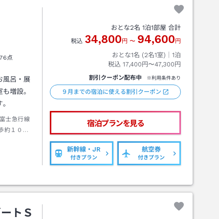
おとな
2
名
1
泊
1
部屋 合計
34,800
94,600
税込
円
〜
円
おとな1名 (
2
名1室)｜
1
泊
76点
税込
17,400円〜47,300円
割引クーポン配布中
お風呂・展
※利用条件あり
室も増設。
９月までの宿泊に使える割引クーポン
す。
富士急行線
宿泊プランを見る
歩約１０分
新幹線・JR
航空券
付きプラン
付きプラン
ゾートＳ