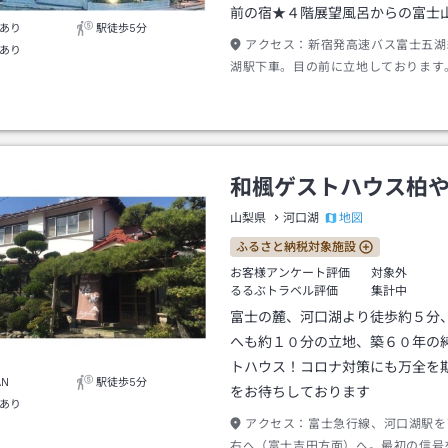
前の宿★４階展望風呂からの富士
あり
駅徒歩5分
アクセス：
新宿発高速バス富士五湖
あり
湖駅下車。目の前に立地しております
和楓ゲストハウス柏
地図
山梨県
河口湖
ふるさと納税対象施設
お客様アンケート評価
対象外
るるぶトラベル評価
集計中
富士の麓、河口湖より徒歩約５分
へも約１０分の立地、築６０年の
トハウス！コロナ対策にも万全を
AN
駅徒歩5分
をお待ちしております
あり
アクセス：
富士急行線、河口湖駅を
右へ（富士吉田方面）へ。最初の信号