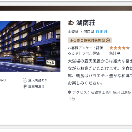
湖南荘
地図
山梨県
河口湖
ふるさと納税対象施設
お客様アンケート評価
るるぶトラベル評価
集計中
大浴場の露天風呂からは雄大な富
ながらお寛ぎいただけます。夕食
席、朝食はバラエティ豊かな和洋
あり
露天風呂あり
お楽しみください。
駐車場あり
アクセス：
私鉄富士急行線河口湖駅
０分