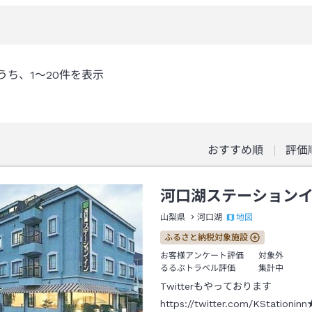
うち、
1～20
件を表示
おすすめ順
評価
河口湖ステーション
地図
山梨県
河口湖
ふるさと納税対象施設
お客様アンケート評価
対象外
るるぶトラベル評価
集計中
Twitterもやっております
https://twitter.com/KStatio