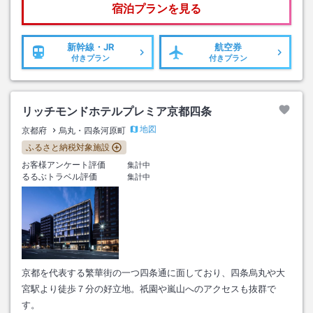
宿泊プランを見る
新幹線・JR
航空券
付きプラン
付きプラン
リッチモンドホテルプレミア京都四条
地図
京都府
烏丸・四条河原町
ふるさと納税対象施設
お客様アンケート評価
集計中
るるぶトラベル評価
集計中
京都を代表する繁華街の一つ四条通に面しており、四条烏丸や大
宮駅より徒歩７分の好立地。祇園や嵐山へのアクセスも抜群で
す。