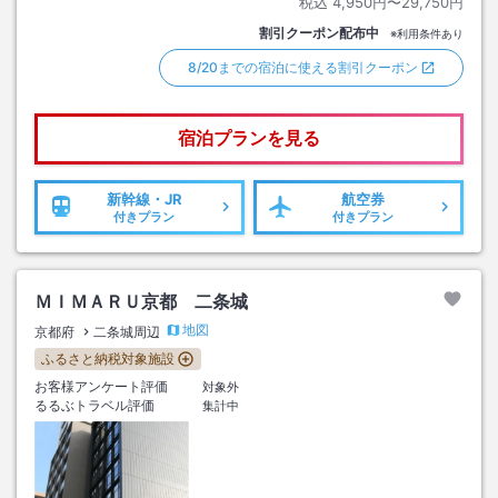
税込
4,950円〜29,750円
割引クーポン配布中
※利用条件あり
8/20までの宿泊に使える割引クーポン
宿泊プランを見る
新幹線・JR
航空券
付きプラン
付きプラン
ＭＩＭＡＲＵ京都 二条城
地図
京都府
二条城周辺
ふるさと納税対象施設
お客様アンケート評価
対象外
るるぶトラベル評価
集計中