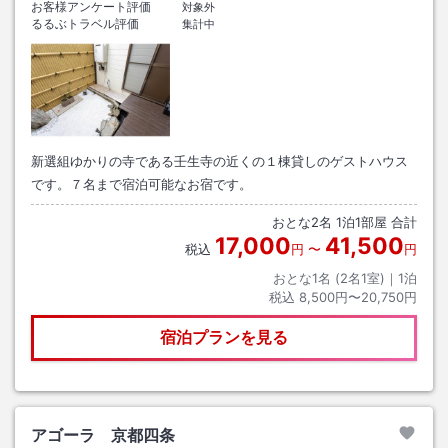
お客様アンケート評価
対象外
るるぶトラベル評価
集計中
新選組ゆかりの寺である壬生寺の近くの１棟貸しのゲストハウス
です。７名まで宿泊可能なお宿です。
おとな
2
名
1
泊
1
部屋 合計
17,000
41,500
税込
円
〜
円
おとな1名 (
2
名1室)｜
1
泊
税込
8,500円〜20,750円
宿泊プランを見る
アゴーラ 京都四条