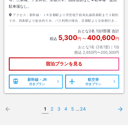
駐車場なし。
アクセス：
新幹線・ＪＲ京都駅より市営地下鉄烏丸線四条駅まで２駅約
３分、四条駅より徒歩約５分。バス利用の場合、京都駅より立命館行き、
バスナンバー５０にて四条西洞院迄約１０分、下車後徒歩約２分。
おとな
2
名
1
泊
1
部屋 合計
5,300
400,600
税込
円
〜
円
おとな1名 (
2
名1室)｜
1
泊
税込
2,650円〜200,300円
宿泊プランを見る
新幹線・JR
航空券
付きプラン
付きプラン
1
2
3
4
5
...
24