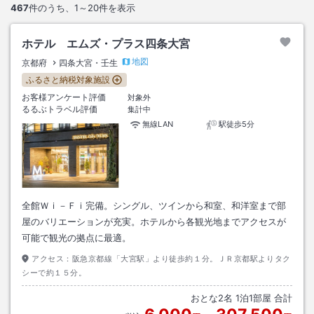
467
件のうち、
1～20
件を表示
ホテル エムズ・プラス四条大宮
地図
京都府
四条大宮・壬生
ふるさと納税対象施設
お客様アンケート評価
対象外
るるぶトラベル評価
集計中
無線LAN
駅徒歩5分
全館Ｗｉ－Ｆｉ完備。シングル、ツインから和室、和洋室まで部
屋のバリエーションが充実。ホテルから各観光地までアクセスが
可能で観光の拠点に最適。
アクセス：
阪急京都線「大宮駅」より徒歩約１分。ＪＲ京都駅よりタク
シーで約１５分。
おとな
2
名
1
泊
1
部屋 合計