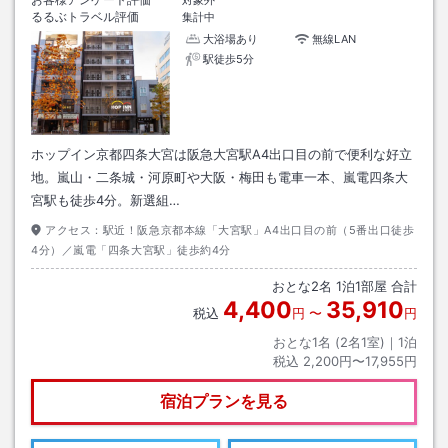
対象外
るるぶトラベル評価
集計中
大浴場あり
無線LAN
駅徒歩5分
ホップイン京都四条大宮は阪急大宮駅A4出口目の前で便利な好立
地。嵐山・二条城・河原町や大阪・梅田も電車一本、嵐電四条大
宮駅も徒歩4分。新選組…
アクセス：
駅近！阪急京都本線「大宮駅」A4出口目の前（5番出口徒歩
4分）／嵐電「四条大宮駅」徒歩約4分
おとな
2
名
1
泊
1
部屋 合計
4,400
35,910
税込
円
〜
円
おとな1名 (
2
名1室)｜
1
泊
税込
2,200円〜17,955円
宿泊プランを見る