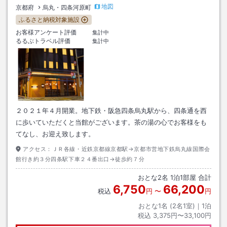
地図
京都府
烏丸・四条河原町
ふるさと納税対象施設
お客様アンケート評価
集計中
るるぶトラベル評価
集計中
２０２１年４月開業。地下鉄・阪急四条烏丸駅から、四条通を西
に歩いていただくと当館がございます。茶の湯の心でお客様をも
てなし、お迎え致します。
アクセス：
ＪＲ各線・近鉄京都線京都駅→京都市営地下鉄烏丸線国際会
館行き約３分四条駅下車２４番出口→徒歩約７分
おとな
2
名
1
泊
1
部屋 合計
6,750
66,200
税込
円
〜
円
おとな1名 (
2
名1室)｜
1
泊
税込
3,375円〜33,100円