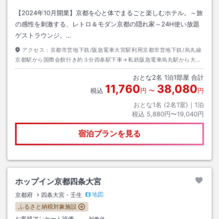
【2024年10月開業】京都を心と体でまるごと楽しむホテル。～旅
の感性を刺激する、レトロ＆モダン京都の隠れ家～24H使い放題
ゲストラウンジ。…
アクセス：
京都市営地下鉄/阪急電車大宮駅利用京都市営地下鉄/烏丸線
京都駅から国際会館行き約３分四条駅下車→私鉄阪急電車烏丸駅から大阪
梅田行き約１分大宮駅下車３番出口→徒歩約３分
おとな
2
名
1
泊
1
部屋 合計
11,760
38,080
税込
円
〜
円
おとな1名 (
2
名1室)｜
1
泊
税込
5,880円〜19,040円
宿泊プランを見る
ホップイン京都四条大宮
地図
京都府
四条大宮・壬生
ふるさと納税対象施設
お客様アンケート評価