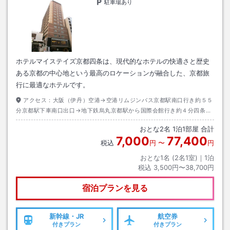
駐車場あり
ホテルマイステイズ京都四条は、現代的なホテルの快適さと歴史
ある京都の中心地という最高のロケーションが融合した、京都旅
行に最適なホテルです。
アクセス：
大阪（伊丹）空港→空港リムジンバス京都駅南口行き約５５
分京都駅下車南口出口→地下鉄烏丸京都駅から国際会館行き約４分四条駅
下車改札２４番出口→徒歩約６分
おとな
2
名
1
泊
1
部屋 合計
7,000
77,400
税込
円
〜
円
おとな1名 (
2
名1室)｜
1
泊
税込
3,500円〜38,700円
宿泊プランを見る
新幹線・JR
航空券
付きプラン
付きプラン