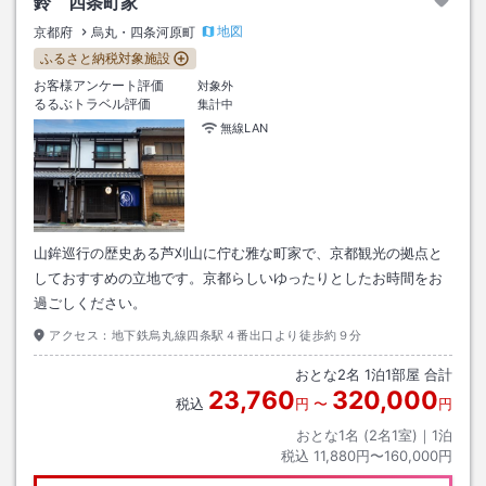
鈴 四条町家
地図
京都府
烏丸・四条河原町
ふるさと納税対象施設
お客様アンケート評価
対象外
るるぶトラベル評価
集計中
無線LAN
山鉾巡行の歴史ある芦刈山に佇む雅な町家で、京都観光の拠点と
しておすすめの立地です。京都らしいゆったりとしたお時間をお
過ごしください。
アクセス：
地下鉄烏丸線四条駅４番出口より徒歩約９分
おとな
2
名
1
泊
1
部屋 合計
23,760
320,000
税込
円
〜
円
おとな1名 (
2
名1室)｜
1
泊
税込
11,880円〜160,000円