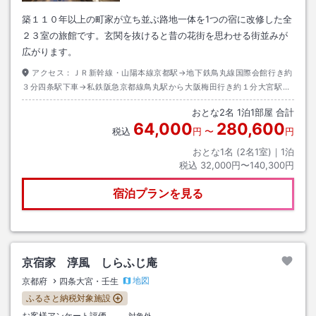
築１１０年以上の町家が立ち並ぶ路地一体を1つの宿に改修した全
２３室の旅館です。玄関を抜けると昔の花街を思わせる街並みが
広がります。
アクセス：
ＪＲ新幹線・山陽本線京都駅→地下鉄鳥丸線国際会館行き約
３分四条駅下車→私鉄阪急京都線鳥丸駅から大阪梅田行き約１分大宮駅下
車２Ｂ出口→徒歩約５分
おとな
2
名
1
泊
1
部屋 合計
64,000
280,600
税込
円
〜
円
おとな1名 (
2
名1室)｜
1
泊
税込
32,000円〜140,300円
宿泊プランを見る
京宿家 淳風 しらふじ庵
地図
京都府
四条大宮・壬生
ふるさと納税対象施設
お客様アンケート評価