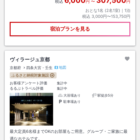
6,000
307,500
税込
円
〜
円
おとな1名 (
2
名1室)｜
1
泊
税込
3,000円〜153,750円
宿泊プランを見る
ヴィラージュ京都
地図
京都府
四条大宮・壬生
ふるさと納税対象施設
お客様アンケート評価
集計中
るるぶトラベル評価
集計中
大浴場あり
駅徒歩5分
駐車場あり
最大定員6名様までOKのお部屋もご用意。グループ・ご家族に最
適なホテルです。