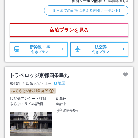
割引クーポン配布中
※利用条件あり
９月までの宿泊に使える割引クーポン
宿泊プランを見る
新幹線・JR
航空券
付きプラン
付きプラン
トラベロッジ京都四条烏丸
地図
京都府
四条大宮・壬生
ふるさと納税対象施設
お客様アンケート評価
対象外
るるぶトラベル評価
集計中
駅徒歩5分