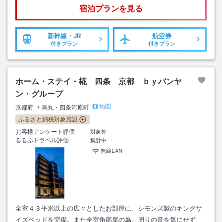
宿泊プランを見る
新幹線・JR
航空券
付きプラン
付きプラン
ホーム・ステイ・椛 四条 京都 ｂｙバンヤ
ン・グループ
地図
京都府
烏丸・四条河原町
ふるさと納税対象施設
お客様アンケート評価
対象外
るるぶトラベル評価
集計中
無線LAN
全室４３平米以上の広々としたお部屋に、シモンズ製のキングサ
イズベッドを完備。また全室角部屋の為、周りの音を気にせず、