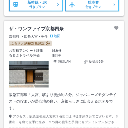
新幹線・JR
航空券
付きプラン
付きプラン
ザ・ワンファイブ京都四条
地図
京都府
四条大宮・壬生
ふるさと納税対象施設
お客様アンケート評価
対象外
るるぶトラベル評価
集計中
無線LAN
駅徒歩5分
阪急京都線「大宮」駅より徒歩約３分。ジャパニーズモダンテイ
ストの佇まいが居心地の良い、京都らしさに出会えるホテルで
す。
アクセス：
阪急京都線大宮駅３番出口より徒歩約３分でございます。３
番出口を出て左手に進み、２つ目の信号左手側にセブンイレブンがござい
ます。セブンイレブンの左横がホテルの入口でございます。