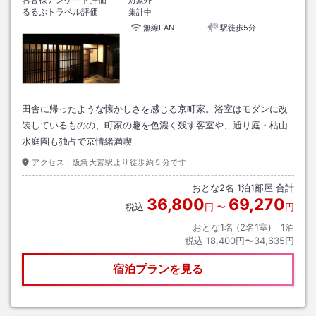
対象外
るるぶトラベル評価
集計中
無線LAN
駅徒歩5分
田舎に帰ったような懐かしさを感じる京町家。浴室はモダンに改
装しているものの、町家の趣を色濃く残す客室や、通り庭・枯山
水庭園も独占で京情緒満喫
アクセス：
阪急大宮駅より徒歩約５分です
おとな
2
名
1
泊
1
部屋 合計
36,800
69,270
税込
円
〜
円
おとな1名 (
2
名1室)｜
1
泊
税込
18,400円〜34,635円
宿泊プランを見る