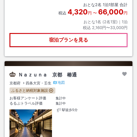
おとな
2
名
1
泊
1
部屋 合計
4,320
66,000
税込
円
〜
円
おとな1名 (
2
名1室)｜
1
泊
税込
2,160円〜33,000円
宿泊プランを見る
Ｎａｚｕｎａ 京都 椿通
地図
京都府
四条大宮・壬生
ふるさと納税対象施設
お客様アンケート評価
集計中
るるぶトラベル評価
集計中
駅徒歩5分