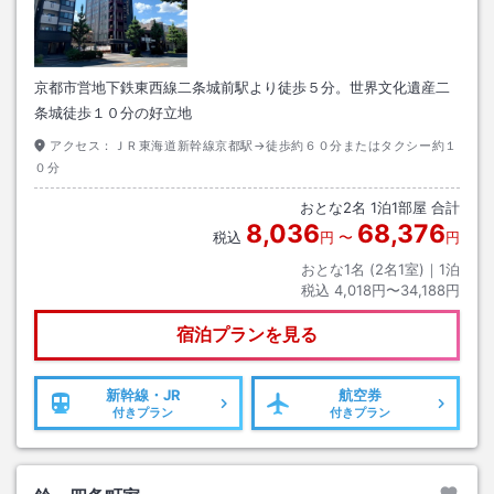
京都市営地下鉄東西線二条城前駅より徒歩５分。世界文化遺産二
条城徒歩１０分の好立地
アクセス：
ＪＲ東海道新幹線京都駅→徒歩約６０分またはタクシー約１
０分
おとな
2
名
1
泊
1
部屋 合計
8,036
68,376
税込
円
〜
円
おとな1名 (
2
名1室)｜
1
泊
税込
4,018円〜34,188円
宿泊プランを見る
新幹線・JR
航空券
付きプラン
付きプラン