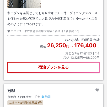
和モダンを基調としており全室キッチン付。ダイニングスペース
も備わった広い客室で大人数での中長期滞在でもゆったりとご自
宅のようにくつろげます。
アクセス：
私鉄阪急京都線大宮駅３番出口→徒歩約８分
おとな
2
名
1
泊
1
部屋 合計
26,250
176,400
税込
円
〜
円
おとな1名 (
2
名1室)｜
1
泊
税込
13,125円〜88,200円
宿泊プランを見る
冠邸
地図
京都府
四条大宮・壬生
ふるさと納税対象施設