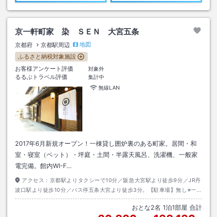
京一軒町家 染 ＳＥＮ 大宮五条
地図
京都府
京都駅周辺
ふるさと納税対象施設
お客様アンケート評価
対象外
るるぶトラベル評価
集計中
無線LAN
2017年6月新規オープン！一棟貸し囲炉裏のある町家。居間・和
室・寝室（ベット）・坪庭・土間・半露天風呂、洗濯機、一般家
電完備。館内WI-F…
アクセス：
京都駅よりタクシーで10分／阪急大宮駅より徒歩9分／JR丹
波口駅より徒歩10分／バス停五条大宮より徒歩3分。【駐車場】無し※一
棟一泊につき提携の駐車場に限り1000円の補助券をお渡ししておりま
おとな
2
名
1
泊
1
部屋 合計
す。（要連絡）