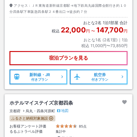
アクセス：
ＪＲ東海道新幹線京都駅→地下鉄烏丸線国際会館行き約１０
分四条駅下車阪急四条駅２４番出口→徒歩約７分
おとな
2
名
1
泊
1
部屋 合計
22,000
147,700
税込
円
〜
円
おとな1名 (
2
名1室)｜
1
泊
税込
11,000円〜73,850円
宿泊プランを見る
新幹線・JR
航空券
付きプラン
付きプラン
ホテルマイステイズ京都四条
地図
京都府
烏丸・四条河原町
ふるさと納税対象施設
お客様アンケート評価
85点
るるぶトラベル評価
集計中