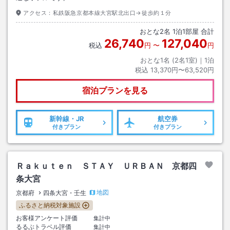
アクセス：
私鉄阪急京都本線大宮駅北出口→徒歩約１分
おとな
2
名
1
泊
1
部屋 合計
26,740
127,040
税込
円
〜
円
おとな1名 (
2
名1室)｜
1
泊
税込
13,370円〜63,520円
宿泊プランを見る
新幹線・JR
航空券
付きプラン
付きプラン
Ｒａｋｕｔｅｎ ＳＴＡＹ ＵＲＢＡＮ 京都四
条大宮
地図
京都府
四条大宮・壬生
ふるさと納税対象施設
お客様アンケート評価
集計中
るるぶトラベル評価
集計中