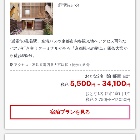
駅徒歩5分
”嵐電”の発着駅、空港バスや京都市内各観光地へアクセス可能な
バスが行き交うターミナルがある『京都観光の拠点』四条大宮か
ら徒歩約5分。
アクセス：
私鉄嵐電四条大宮駅駅→徒歩約５分
おとな
2
名
1
泊
1
部屋 合計
5,500
34,100
税込
円
〜
円
おとな1名 (
2
名1室)｜
1
泊
税込
2,750円〜17,050円
宿泊プランを見る