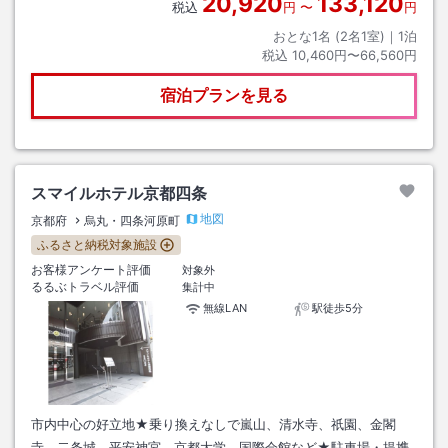
20,920
133,120
税込
円
〜
円
おとな1名 (
2
名1室)｜
1
泊
税込
10,460円〜66,560円
宿泊プランを見る
スマイルホテル京都四条
地図
京都府
烏丸・四条河原町
ふるさと納税対象施設
お客様アンケート評価
対象外
るるぶトラベル評価
集計中
無線LAN
駅徒歩5分
市内中心の好立地★乗り換えなしで嵐山、清水寺、祇園、金閣
寺、二条城、平安神宮、京都大学、国際会館など★駐車場・提携