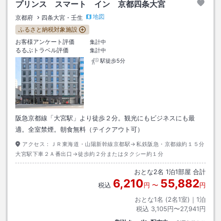
プリンス スマート イン 京都四条大宮
地図
京都府
四条大宮・壬生
ふるさと納税対象施設
お客様アンケート評価
集計中
るるぶトラベル評価
集計中
駅徒歩5分
阪急京都線「大宮駅」より徒歩２分。観光にもビジネスにも最
適。全室禁煙。朝食無料（テイクアウト可）
アクセス：
ＪＲ東海道・山陽新幹線京都駅→私鉄阪急・京都線約１５分
大宮駅下車２Ａ番出口→徒歩約２分またはタクシー約１分
おとな
2
名
1
泊
1
部屋 合計
6,210
55,882
税込
円
〜
円
おとな1名 (
2
名1室)｜
1
泊
税込
3,105円〜27,941円