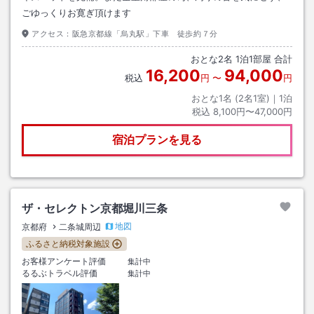
ごゆっくりお寛ぎ頂けます
アクセス：
阪急京都線「烏丸駅」下車 徒歩約７分
おとな
2
名
1
泊
1
部屋 合計
16,200
94,000
税込
円
〜
円
おとな1名 (
2
名1室)｜
1
泊
税込
8,100円〜47,000円
宿泊プランを見る
ザ・セレクトン京都堀川三条
地図
京都府
二条城周辺
ふるさと納税対象施設
お客様アンケート評価
集計中
るるぶトラベル評価
集計中