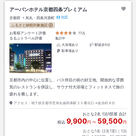
アーバンホテル京都四条プレミアム
地図
京都府
烏丸・四条河原町
ふるさと納税対象施設
お客様アンケート評価
77点
るるぶトラベル評価
集計中
大浴場あり
駅徒歩5分
駐車場あり
京都市内の中心に位置し、バス停目の前の好立地。開放的な雰囲
気のレストランを併設し、サウナ付大浴場とフィットネスで旅の
疲れを癒します。
アクセス：
地下鉄京都市営烏丸線四条駅２５番出口→徒歩約８分
おとな
2
名
1
泊
1
部屋 合計
9,900
59,500
税込
円
〜
円
おとな1名 (
2
名1室)｜
1
泊