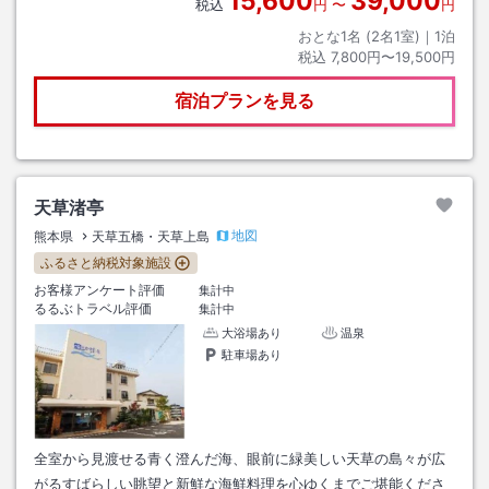
15,600
39,000
税込
円
〜
円
おとな1名 (
2
名1室)｜
1
泊
税込
7,800円〜19,500円
宿泊プランを見る
天草渚亭
地図
熊本県
天草五橋・天草上島
ふるさと納税対象施設
お客様アンケート評価
集計中
るるぶトラベル評価
集計中
大浴場あり
温泉
駐車場あり
全室から見渡せる青く澄んだ海、眼前に緑美しい天草の島々が広
がるすばらしい眺望と新鮮な海鮮料理を心ゆくまでご堪能くださ