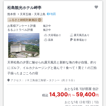
松島観光ホテル岬亭
地図
熊本県
天草五橋・天草上島
ふるさと納税対象施設
お客様アンケート評価
集計中
るるぶトラベル評価
集計中
大浴場あり
露天風呂あり
温泉
駐車場あり
天草松島の夕景に魅せられ露天風呂と新鮮な海の幸が自慢。釣り
にゴルフ、イルカクルージングと遊んで！食べて！寛ぐ！の三拍
子揃ったまごころの宿
アクセス：
ＪＲ三角線三角駅～タクシー（約２５分）
おとな
2
名
1
泊
1
部屋 合計
14,300
59,400
税込
円
〜
円
おとな1名 (
2
名1室)｜
1
泊