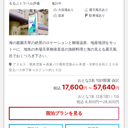
るるぶトラベル評価
集計中
大浴場あり
露天風呂あり
温泉
駐車場あり
海の庭園天草の絶景のロケーションと柳港温泉、地産地消をモッ
トーに、地魚の本場天草柳港直送の漁師料理と海の見える露天風
呂でおくつろぎ下さい。
アクセス：
熊本空港→高速バス熊本空港から本度－天草行き約１２０分
登立バス停下車→タクシー約１５分
おとな
2
名
1
泊
1
部屋 合計
17,600
57,640
税込
円
〜
円
おとな1名 (
2
名1室)｜
1
泊
税込
8,800円〜28,820円
宿泊プランを見る