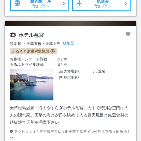
新幹線・JR
航空券
付きプラン
付きプラン
ホテル竜宮
地図
熊本県
天草五橋・天草上島
ふるさと納税対象施設
お客様アンケート評価
集計中
るるぶトラベル評価
集計中
大浴場あり
温泉
駐車場あり
天草松島温泉「海のやすらぎホテル竜宮」の中で特別な空門は大
人の隠れ家。天草の海と夕日を眺めて入る露天風呂と厳選食材の
鉄板焼で天草を満喫下さい
アクセス：
ＪＲ三角線三角駅→船天草宝島ライン松島港下船→徒歩約５
分