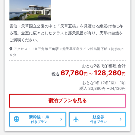
雲仙・天草国立公園の中で「天草五橋」を見渡せる絶景の地に存
る宿。全室に広々としたテラスと露天風呂が有り、天草の自然を
ご満喫ください。
アクセス：
ＪＲ三角線三角駅→船天草宝島ライン松島港下船→徒歩約１
５分
おとな
2
名
1
泊
1
部屋 合計
67,760
128,260
税込
円
〜
円
おとな1名 (
2
名1室)｜
1
泊
税込
33,880円〜64,130円
宿泊プランを見る
新幹線・JR
航空券
付きプラン
付きプラン