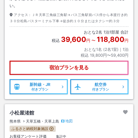
い。
アクセス：
ＪＲ天草三角線三角駅→バス三角駅前バス停から本渡行き約
３０分松島バスターミナル下車→徒歩約１０分またはタクシー約３分
おとな
2
名
1
泊
1
部屋 合計
39,600
118,800
税込
円
〜
円
おとな1名 (
2
名1室)｜
1
泊
税込
19,800円〜59,400円
宿泊プランを見る
新幹線・JR
航空券
付きプラン
付きプラン
小松屋渚館
地図
熊本県
天草五橋・天草上島
ふるさと納税対象施設
お客様アンケート評価
集計中