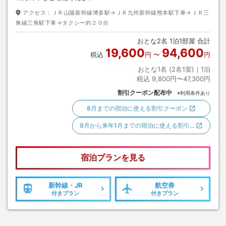
アクセス：
ＪＲ山陽新幹線博多駅→ＪＲ九州新幹線熊本駅下車→ＪＲ三
角線三角駅下車→タクシー約２０分
おとな
2
名
1
泊
1
部屋 合計
19,600
94,600
税込
円
〜
円
おとな1名 (
2
名1室)｜
1
泊
税込
9,800円〜47,300円
割引クーポン配布中
※利用条件あり
8月までの宿泊に使える割引クーポン
9月から来年1月までの宿泊に使える割引…
宿泊プランを見る
新幹線・JR
航空券
付きプラン
付きプラン