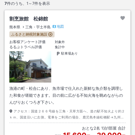
7
件のうち、
1～7
件を表示
割烹旅館 松錦館
地図
熊本県
三角・宇土半島
ふるさと納税対象施設
お客様アンケート評価
対象外
るるぶトラベル評価
集計中
駐車場あり
漁港の町・松合にあり、魚市場で仕入れた新鮮な魚介類を調理し
た和食が堪能できます。目の前に広がる不知火海を眺めながらの
んびりおくつろぎ下さい。
アクセス：
国道２６６号線を三角・天草方面へ、道の駅不知火より約２
ｋｍ、国道沿いに左側。電車をご利用の場合、鹿児島本線松橋駅→九州産
交バス（松橋三角線）松橋駅通り（駅出口すぐ）→松錦館前
おとな
2
名
1
泊
1
部屋 合計