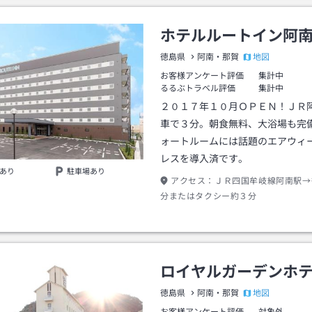
ホテルルートイン阿
地図
徳島県
阿南・那賀
お客様アンケート評価
集計中
るるぶトラベル評価
集計中
２０１７年１０月ＯＰＥＮ！ＪＲ
車で３分。朝食無料、大浴場も完
ォートルームには話題のエアウィ
レスを導入済です。
あり
駐車場あり
アクセス：
ＪＲ四国牟岐線阿南駅→
分またはタクシー約３分
ロイヤルガーデンホ
地図
徳島県
阿南・那賀