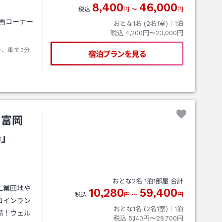
8,400
46,000
税込
円
〜
円
漫画コーナー
おとな1名 (
2
名1室)｜
1
泊
税込
4,200円〜23,000円
分、車で3分
宿泊プランを見る
・富岡
湯」
おとな
2
名
1
泊
1
部屋 合計
工業団地や
10,280
59,400
税込
円
〜
円
コインラン
おとな1名 (
2
名1室)｜
1
泊
備！ウェル
税込
5,140円〜29,700円