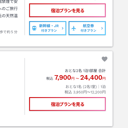
館禁煙で安
へのご旅行
宿泊プランを見る
元の天然温
新幹線・JR
航空券
付きプラン
付きプラン
歩で約５分
おとな
2
名
1
泊
1
部屋 合計
7,900
24,400
税込
円
〜
円
おとな1名 (
2
名1室)｜
1
泊
税込
3,950円〜12,200円
宿泊プランを見る