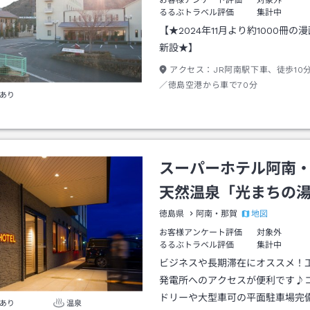
お客様アンケート評価
対象外
るるぶトラベル評価
集計中
【★2024年11月より約1000冊の
新設★】
アクセス：
JR阿南駅下車、徒歩10
／徳島空港から車で70分
あり
スーパーホテル阿南
天然温泉「光まちの
地図
徳島県
阿南・那賀
お客様アンケート評価
対象外
るるぶトラベル評価
集計中
ビジネスや長期滞在にオススメ！
発電所へのアクセスが便利です♪
ドリーや大型車可の平面駐車場完
あり
温泉