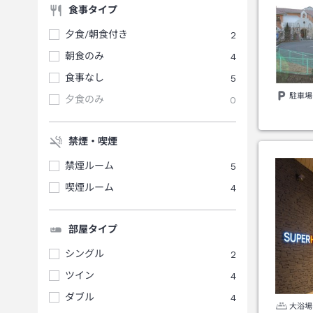
食事タイプ
夕食/朝食付き
2
朝食のみ
4
食事なし
5
駐車場
夕食のみ
0
禁煙・喫煙
禁煙ルーム
5
喫煙ルーム
4
部屋タイプ
シングル
2
ツイン
4
ダブル
4
大浴場