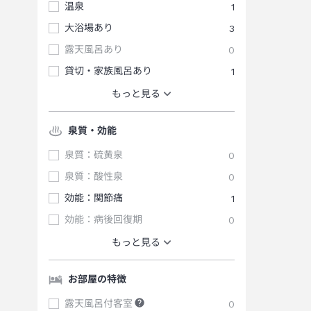
温泉
1
大浴場あり
3
露天風呂あり
0
貸切・家族風呂あり
1
もっと見る
泉質・効能
泉質：硫黄泉
0
泉質：酸性泉
0
効能：関節痛
1
効能：病後回復期
0
もっと見る
お部屋の特徴
露天風呂付客室
0