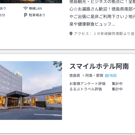
徳島観光・ビジネスの拠点に！全
あり
無線LAN
心☆お遍路さん歓迎！徳島県南部
5分
駐車場あり
やご出張に是非ご利用下さい♪地
泉や健康朝食ビュッフ…
アクセス：
ＪＲ牟岐線阿南駅より徒
スマイルホテル阿南
地図
徳島県
阿南・那賀
お客様アンケート評価
集計中
るるぶトラベル評価
集計中