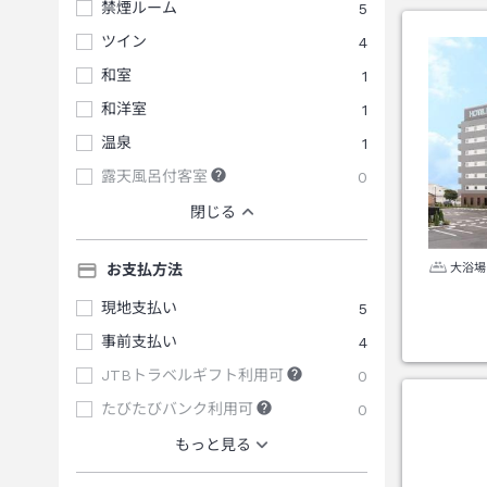
禁煙ルーム
5
ツイン
4
和室
1
和洋室
1
温泉
1
露天風呂付客室
0
閉じる
大浴場
お支払方法
現地支払い
5
事前支払い
4
JTBトラベルギフト利用可
0
たびたびバンク利用可
0
もっと見る