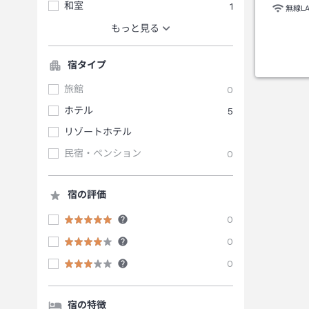
和室
1
無線L
もっと見る
宿タイプ
旅館
0
ホテル
5
リゾートホテル
民宿・ペンション
0
宿の評価
0
0
0
宿の特徴