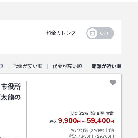
料金カレンダー
順
代金が安い順
代金が高い順
距離が近い順
・市役所
「太龍の
おとな
2
名
1
泊
1
部屋 合計
9,900
59,400
税込
円
〜
円
おとな1名 (
2
名1室)｜
1
泊
税込
4,950円〜29,700円