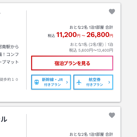
南
おとな
2
名
1
泊
1
部屋 合計
11,200
26,800
税込
円
〜
円
おとな1名 (
2
名1室)｜
1
泊
阿南駅から
税込
5,600円〜13,400円
備！コンフ
ーブマット
宿泊プランを見る
徒歩約１０
新幹線・JR
航空券
付きプラン
付きプラン
テル
おとな
2
名
1
泊
1
部屋 合計