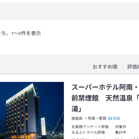
うち、
1～5
件を表示
おすすめ順
評価
スーパーホテル阿南
前禁煙館 天然温泉
湯」
地図
徳島県
阿南・那賀
お客様アンケート評価
対象外
るるぶトラベル評価
集計中