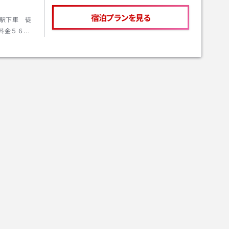
宿泊プランを見る
駅下車 徒
料金５６０
車】徳島
物：東京靴