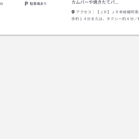
カムバーや焼きたてパ…
AN
駐車場あり
アクセス：
【ＪＲ】ＪＲ牟岐線阿南
歩約１４分または、タクシー約４分／
円程度（２０１９年１月現在） 【お
Ｉ．Ｃより県道１３０号線利用＜目標
流通センター徳島阿南店＞