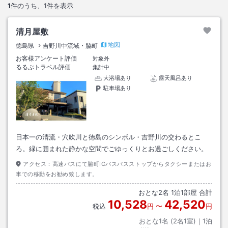
1
件のうち、
1
件を表示
清月屋敷
地図
徳島県
吉野川中流域・脇町
お客様アンケート評価
対象外
るるぶトラベル評価
集計中
大浴場あり
露天風呂あり
駐車場あり
日本一の清流・穴吹川と徳島のシンボル・吉野川の交わるとこ
ろ。緑に囲まれた静かな空間でごゆっくりとお過ごしください。
アクセス：
高速バスにて脇町ICバスバスストップからタクシーまたはお
車での移動をお勧め致します。
おとな
2
名
1
泊
1
部屋 合計
10,528
42,520
税込
円
〜
円
おとな1名 (
2
名1室)｜
1
泊