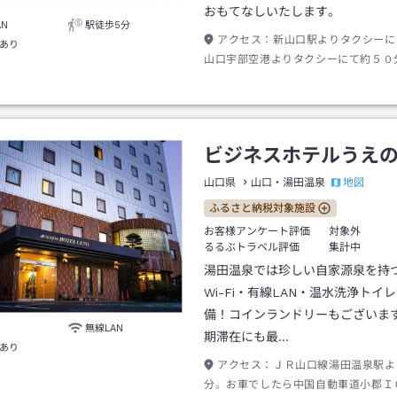
おもてなしいたします。
AN
駅徒歩5分
アクセス：
新山口駅よりタクシーに
あり
山口宇部空港よりタクシーにて約５０
動車道小郡インターチェンジより約１
ビジネスホテルうえ
地図
山口県
山口・湯田温泉
ふるさと納税対象施設
お客様アンケート評価
対象外
るるぶトラベル評価
集計中
湯田温泉では珍しい自家源泉を持
Wi-Fi・有線LAN・温水洗浄トイ
備！コインランドリーもございま
無線LAN
期滞在にも最…
あり
アクセス：
ＪＲ山口線湯田温泉駅よ
分。お車でしたら中国自動車道小郡Ｉ