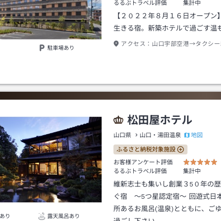
るるぶトラベル評価
集計中
【２０２２年８月１６日オープン
生きる宿。新築ホテルで過ごす温
アクセス：
山口宇部空港→タクシー
駐車場あり
松田屋ホテル
地図
山口県
山口・湯田温泉
ふるさと納税対象施設
お客様アンケート評価
るるぶトラベル評価
集計中
維新志士も集いし創業３5０年の
ぐ宿 ～5つ星認定宿～ 回遊式日
所あるお風呂(温泉)とともに、ご
あり
露天風呂あり