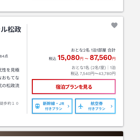
テル松政
おとな
2
名
1
泊
1
部屋 合計
15,080
87,560
84点
税込
円
〜
円
おとな1名 (
2
名1室)｜
1
泊
代性を見極
税込
7,540円〜43,780円
なおもてな
代の松政流
宿泊プランを見る
徒歩約１０
新幹線・JR
航空券
付きプラン
付きプラン