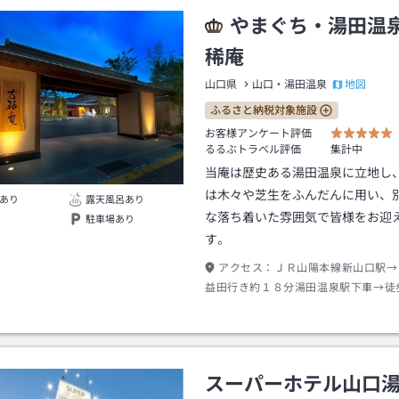
やまぐち・湯田温
稀庵
地図
山口県
山口・湯田温泉
ふるさと納税対象施設
お客様アンケート評価
るるぶトラベル評価
集計中
当庵は歴史ある湯田温泉に立地し
は木々や芝生をふんだんに用い、
あり
露天風呂あり
な落ち着いた雰囲気で皆様をお迎
駐車場あり
す。
アクセス：
ＪＲ山陽本線新山口駅→
益田行き約１８分湯田温泉駅下車→徒
またはタクシー約３分
スーパーホテル山口