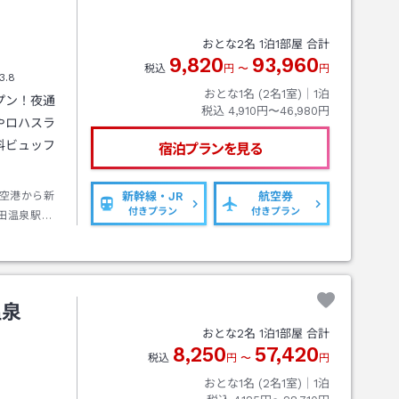
おとな
2
名
1
泊
1
部屋 合計
9,820
93,960
税込
円
〜
円
3.8
おとな1名 (
2
名1室)｜
1
泊
プン！夜通
税込
4,910円〜46,980円
やロハスラ
料ビュッフ
宿泊プランを見る
空港から新
新幹線・JR
航空券
付きプラン
付きプラン
田温泉駅下
温泉
おとな
2
名
1
泊
1
部屋 合計
8,250
57,420
税込
円
〜
円
おとな1名 (
2
名1室)｜
1
泊