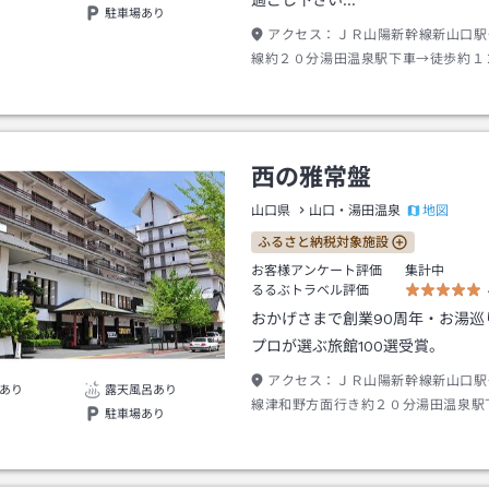
過ごし下さい…
駐車場あり
アクセス：
ＪＲ山陽新幹線新山口駅
線約２０分湯田温泉駅下車→徒歩約１
タクシー約３分
西の雅常盤
地図
山口県
山口・湯田温泉
ふるさと納税対象施設
お客様アンケート評価
集計中
るるぶトラベル評価
おかげさまで創業90周年・お湯巡
プロが選ぶ旅館100選受賞。
アクセス：
ＪＲ山陽新幹線新山口駅
あり
露天風呂あり
線津和野方面行き約２０分湯田温泉駅
駐車場あり
約１３分