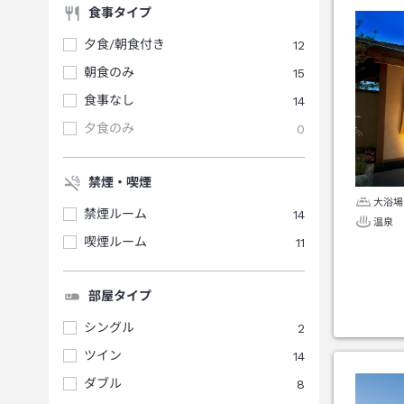
食事タイプ
夕食/朝食付き
12
朝食のみ
15
食事なし
14
夕食のみ
0
禁煙・喫煙
大浴場
禁煙ルーム
14
温泉
喫煙ルーム
11
部屋タイプ
シングル
2
ツイン
14
ダブル
8