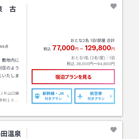
泉 古
おとな
2
名
1
泊
1
部屋 合計
77,000
129,800
96点
税込
円
〜
円
おとな1名 (
2
名1室)｜
1
泊
、敷地内に
税込
38,500円〜64,900円
別荘のよう
えいたしま
宿泊プランを見る
ＪＲ山口線
新幹線・JR
航空券
付きプラン
付きプラン
歩約１０分
湯田温泉