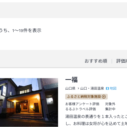
うち、
1～19
件を表示
おすすめ順
評価
一福
地図
山口県
山口・湯田温泉
ふるさと納税対象施設
お客様アンケート評価
対象外
るるぶトラベル評価
集計中
湯田温泉の表通りを１本入ったと
し、お料理は女将が心を込めて土