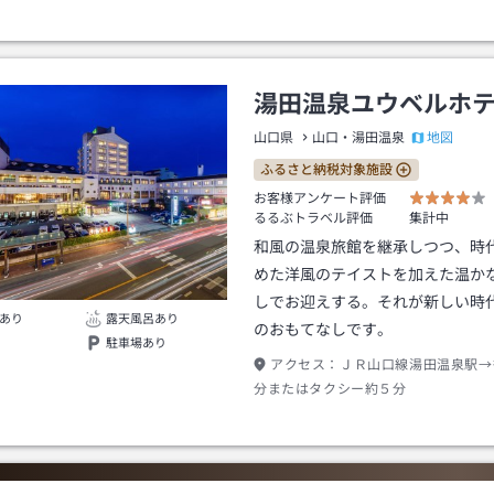
市街へ１５分
湯田温泉ユウベルホ
地図
山口県
山口・湯田温泉
ふるさと納税対象施設
お客様アンケート評価
るるぶトラベル評価
集計中
和風の温泉旅館を継承しつつ、時
めた洋風のテイストを加えた温か
しでお迎えする。それが新しい時
あり
露天風呂あり
のおもてなしです。
駐車場あり
アクセス：
ＪＲ山口線湯田温泉駅→
分またはタクシー約５分