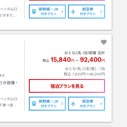
→ＪＲ山口
新幹線・JR
航空券
付きプラン
付きプラン
２分または
おとな
2
名
1
泊
1
部屋 合計
15,840
92,400
税込
円
〜
円
おとな1名 (
2
名1室)｜
1
泊
税込
7,920円〜46,200円
4.5
りが自慢・
宿泊プランを見る
→ＪＲ山口
新幹線・JR
航空券
下車→徒歩
付きプラン
付きプラン