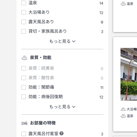
温泉
14
温泉
大浴場あり
12
露天風呂あり
9
貸切・家族風呂あり
3
もっと見る
泉質・効能
泉質：硫黄泉
0
泉質：酸性泉
0
効能：関節痛
11
効能：病後回復期
12
もっと見る
大浴場
温泉
お部屋の特徴
露天風呂付客室
3