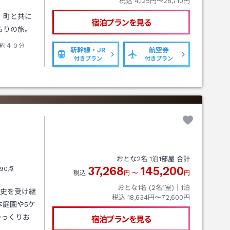
税込
4,125円〜28,710円
】町と共に
宿泊プランを見る
もりの旅。
約４０分
新幹線・JR
航空券
付きプラン
付きプラン
おとな
2
名
1
泊
1
部屋 合計
37,268
145,200
90点
税込
円
〜
円
おとな1名 (
2
名1室)｜
1
泊
歴史を受け継
税込
18,634円〜72,600円
本庭園や5ケ
ゆっくりお
宿泊プランを見る