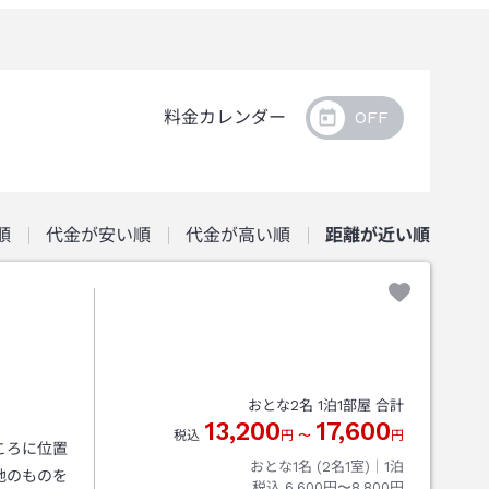
料金カレンダー
順
代金が安い順
代金が高い順
距離が近い順
おとな
2
名
1
泊
1
部屋 合計
13,200
17,600
税込
円
〜
円
ころに位置
おとな1名 (
2
名1室)｜
1
泊
地のものを
税込
6,600円〜8,800円