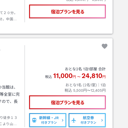
宿泊プランを見る
て２０分。
分。中国自
０分。
の
おとな
2
名
1
泊
1
部屋 合計
11,000
24,810
税込
円
〜
円
おとな1名 (
2
名1室)｜
1
泊
つ当館は、
税込
5,500円〜12,405円
レ等全室に完
すので、長
宿泊プランを見る
り徒歩１３
新幹線・JR
航空券
付きプラン
付きプラン
Ｃより山口