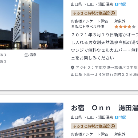
地図
山口県
山口・湯田温泉
ふるさと納税対象施設
お客様アンケート評価
対象外
るるぶトラベル評価
２０２１年３月１９日新館がオー
し入れる男女別天然温泉白狐の湯
ウンジで無料ウェルカムバー・無
あり
温泉
ェをお楽しみください
あり
アクセス：
宇部空港→高速バス宇部
山口駅下車→ＪＲ宮野行き約２０分湯
車→徒歩約９分またはタクシー約３分
お宿 Ｏｎｎ 湯田
地図
山口県
山口・湯田温泉
ふるさと納税対象施設
お客様アンケート評価
対象外