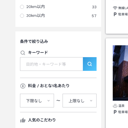
20km以内
33
無線L
駐車場
30km以内
57
条件で絞り込み
キーワード
料金 / おとな1名あたり
〜
下限なし
上限なし
温泉
駐車場
人気のこだわり