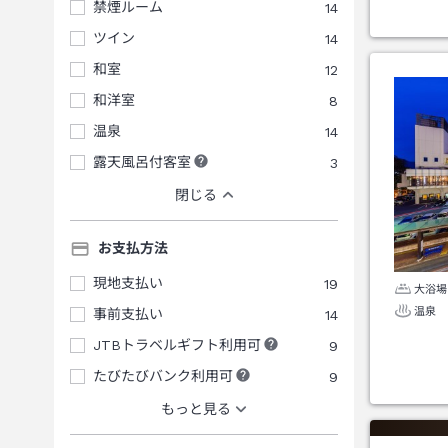
禁煙ルーム
14
ツイン
14
和室
12
和洋室
8
温泉
14
露天風呂付客室
3
閉じる
お支払方法
現地支払い
19
大浴場
温泉
事前支払い
14
JTBトラベルギフト利用可
9
たびたびバンク利用可
9
もっと見る