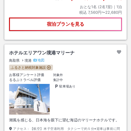
おとな1名 (
2
名1室)｜
1
泊
税込
7,560円〜22,680円
宿泊プランを見る
ホテルエリアワン境港マリーナ
地図
鳥取県
境港
ふるさと納税対象施設
お客様アンケート評価
対象外
るるぶトラベル評価
集計中
駐車場あり
潮風を感じる、日本海を眼下に望む海辺のマリーナホテルです。
アクセス：
【航空】米子空港利用 タクシーで約５分※迎車は事前に問