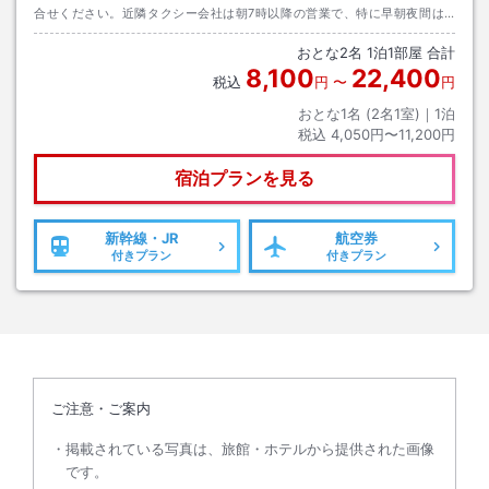
合せください。近隣タクシー会社は朝7時以降の営業で、特に早朝夜間は
台数が限られます。 【電車】JR境線中浜駅下車 徒歩約１３分（２０１
おとな
2
名
1
泊
1
部屋 合計
７年５月現在） 【お車】米子自動車道米子Ｉ．Ｃより国道４３１号線利
8,100
22,400
用
税込
円
〜
円
おとな1名 (
2
名1室)｜
1
泊
税込
4,050円〜11,200円
宿泊プランを見る
新幹線・JR
航空券
付きプラン
付きプラン
ご注意・ご案内
掲載されている写真は、旅館・ホテルから提供された画像
です。