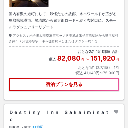
国内有数の港町にして、妖怪たちの故郷、水木ワールドが広がる
鳥取県境港市。境港駅から鬼太郎ロードへ続く玄関口に、スモー
ルラグジュアリーリゾート…
アクセス：
米子鬼太郎空港空港→ＪＲ境港線米子空港駅駅から境港駅行
き約１７分境港駅駅下車→徒歩約４分またはタクシー約１分
おとな
2
名
1
泊
1
部屋 合計
82,080
151,920
税込
円
〜
円
おとな1名 (
2
名1室)｜
1
泊
税込
41,040円〜75,960円
宿泊プランを見る
Ｄｅｓｔｉｎｙ Ｉｎｎ Ｓａｋａｉｍｉｎａｔ
ｏ
地図
鳥取県
境港