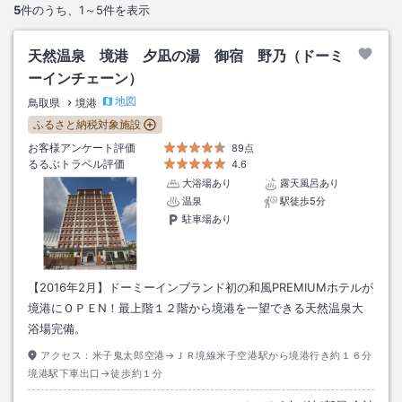
5
件のうち、
1～5
件を表示
天然温泉 境港 夕凪の湯 御宿 野乃（ドーミ
ーインチェーン）
地図
鳥取県
境港
ふるさと納税対象施設
お客様アンケート評価
89点
るるぶトラベル評価
4.6
大浴場あり
露天風呂あり
温泉
駅徒歩5分
駐車場あり
【2016年2月】ドーミーインブランド初の和風PREMIUMホテルが
境港にＯＰＥN！最上階１２階から境港を一望できる天然温泉大
浴場完備。
アクセス：
米子鬼太郎空港→ＪＲ境線米子空港駅から境港行き約１６分
境港駅下車出口→徒歩約１分