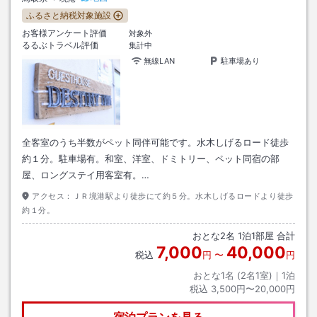
ふるさと納税対象施設
お客様アンケート評価
対象外
るるぶトラベル評価
集計中
無線LAN
駐車場あり
全客室のうち半数がペット同伴可能です。水木しげるロード徒歩
約１分。駐車場有。和室、洋室、ドミトリー、ペット同宿の部
屋、ロングステイ用客室有。…
アクセス：
ＪＲ境港駅より徒歩にて約５分。水木しげるロードより徒歩
約１分。
おとな
2
名
1
泊
1
部屋 合計
7,000
40,000
税込
円
〜
円
おとな1名 (
2
名1室)｜
1
泊
税込
3,500円〜20,000円