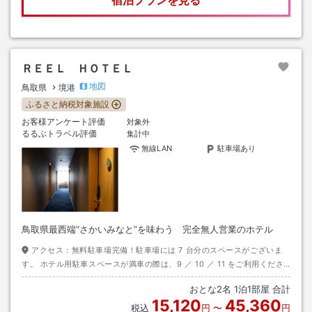
宿泊プランを見る
ＲＥＥＬ ＨＯＴＥＬ
地図
鳥取県
境港
ふるさと納税対象施設
お客様アンケート評価
対象外
るるぶトラベル評価
集計中
無線LAN
駐車場あり
鳥取県最西端“さかいみなと”を味わう 完全無人営業のホテル
アクセス：
無料駐車場完備！駐車場には 7 台分のスペースがございま
す。 ホテル用駐車スペースが満車の際は、9 ／ 10 ／ 11 をご利用くださ
い。
おとな
2
名
1
泊
1
部屋 合計
15,120
45,360
税込
円
〜
円