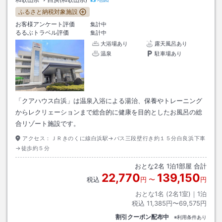
ふるさと納税対象施設
お客様アンケート評価
集計中
るるぶトラベル評価
集計中
大浴場あり
露天風呂あり
温泉
駐車場あり
「クアハウス白浜」は温泉入浴による湯治、保養やトレーニング
からレクリェーションまで総合的に健康を目的としたお風呂の総
合リゾート施設です。
アクセス：
ＪＲきのくに線白浜駅→バス三段壁行き約１５分白良浜下車
→徒歩約５分
おとな
2
名
1
泊
1
部屋 合計
22,770
139,150
税込
円
〜
円
おとな1名 (
2
名1室)｜
1
泊
税込
11,385円〜69,575円
割引クーポン配布中
※利用条件あり