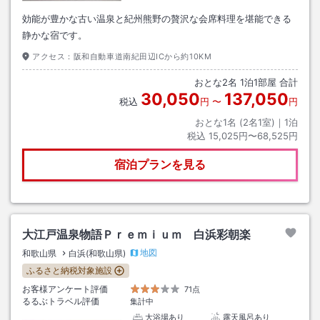
効能が豊かな古い温泉と紀州熊野の贅沢な会席料理を堪能できる
静かな宿です。
アクセス：
阪和自動車道南紀田辺ICから約10KM
おとな
2
名
1
泊
1
部屋 合計
30,050
137,050
税込
円
〜
円
おとな1名 (
2
名1室)｜
1
泊
税込
15,025円〜68,525円
宿泊プランを見る
大江戸温泉物語Ｐｒｅｍｉｕｍ 白浜彩朝楽
地図
和歌山県
白浜(和歌山県)
ふるさと納税対象施設
お客様アンケート評価
71点
るるぶトラベル評価
集計中
大浴場あり
露天風呂あり