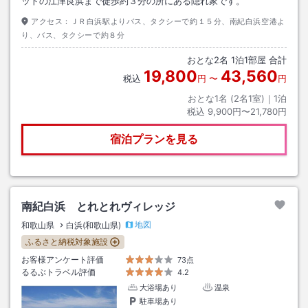
ットの江津良浜まで徒歩約３分の所にある隠れ家です。
アクセス：
ＪＲ白浜駅よりバス、タクシーで約１５分、南紀白浜空港よ
り、バス、タクシーで約８分
おとな
2
名
1
泊
1
部屋 合計
19,800
43,560
税込
円
〜
円
おとな1名 (
2
名1室)｜
1
泊
税込
9,900円〜21,780円
宿泊プランを見る
南紀白浜 とれとれヴィレッジ
地図
和歌山県
白浜(和歌山県)
ふるさと納税対象施設
お客様アンケート評価
73点
るるぶトラベル評価
4.2
大浴場あり
温泉
駐車場あり