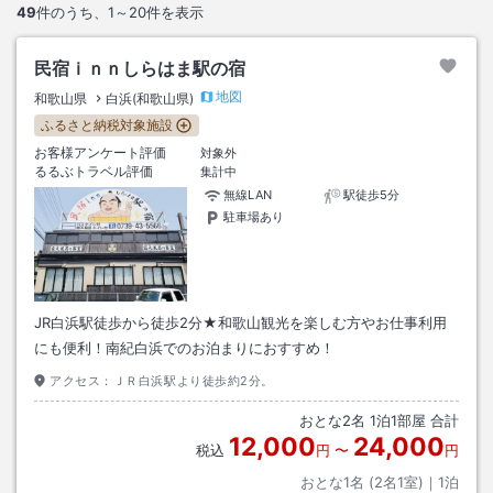
49
件のうち、
1～20
件を表示
民宿ｉｎｎしらはま駅の宿
地図
和歌山県
白浜(和歌山県)
ふるさと納税対象施設
お客様アンケート評価
対象外
るるぶトラベル評価
集計中
無線LAN
駅徒歩5分
駐車場あり
JR白浜駅徒歩から徒歩2分★和歌山観光を楽しむ方やお仕事利用
にも便利！南紀白浜でのお泊まりにおすすめ！
アクセス：
ＪＲ白浜駅より徒歩約2分。
おとな
2
名
1
泊
1
部屋 合計
12,000
24,000
税込
円
〜
円
おとな1名 (
2
名1室)｜
1
泊