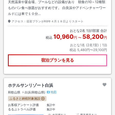
天然温泉や宴会場、プールなどの設備があり 朝食の10～12種類
ものパン食べ放題がおすすめです。 白良浜やアドベンチャーワー
ルドには車で１０分…
アクセス：
送迎プランがR8年４月１８日よりスタート
おとな
2
名
1
泊
1
部屋 合計
10,960
58,200
税込
円
〜
円
おとな1名 (
2
名1室)｜
1
泊
税込
5,480円〜29,100円
宿泊プランを見る
ホテルサンリゾート白浜
地図
和歌山県
白浜(和歌山県)
ふるさと納税対象施設
お客様アンケート評価
集計中
るるぶトラベル評価
集計中
大浴場あり
露天風呂あり