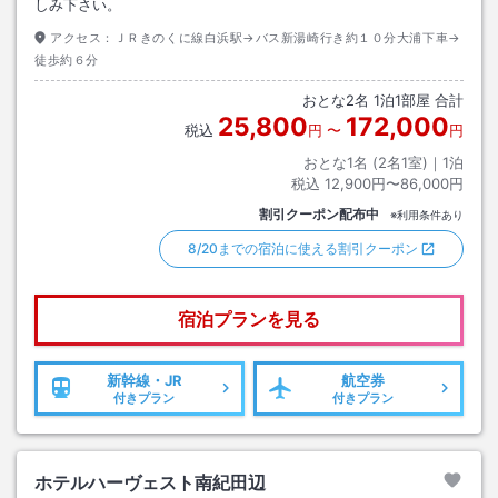
しみ下さい。
アクセス：
ＪＲきのくに線白浜駅→バス新湯崎行き約１０分大浦下車→
徒歩約６分
おとな
2
名
1
泊
1
部屋 合計
25,800
172,000
税込
円
〜
円
おとな1名 (
2
名1室)｜
1
泊
税込
12,900円〜86,000円
割引クーポン配布中
※利用条件あり
8/20までの宿泊に使える割引クーポン
宿泊プランを見る
新幹線・JR
航空券
付きプラン
付きプラン
ホテルハーヴェスト南紀田辺