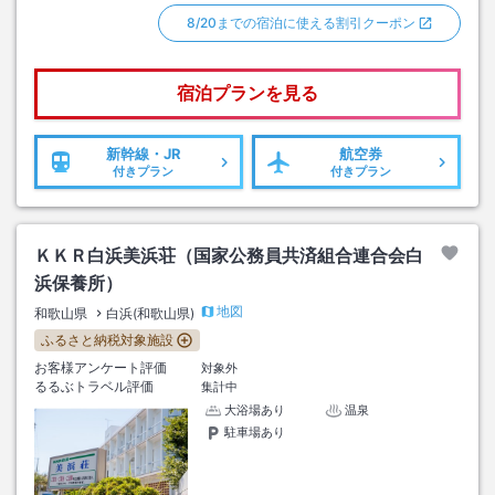
8/20までの宿泊に使える割引クーポン
宿泊プランを見る
新幹線・JR
航空券
付きプラン
付きプラン
ＫＫＲ白浜美浜荘（国家公務員共済組合連合会白
浜保養所）
地図
和歌山県
白浜(和歌山県)
ふるさと納税対象施設
お客様アンケート評価
対象外
るるぶトラベル評価
集計中
大浴場あり
温泉
駐車場あり