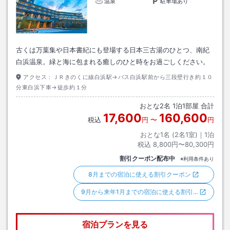
温泉
駐車場あり
古くは万葉集や日本書紀にも登場する日本三古湯のひとつ、南紀
白浜温泉。緑と海に包まれる癒しのひと時をお過ごしください。
アクセス：
ＪＲきのくに線白浜駅→バス白浜駅前から三段壁行き約１０
分東白浜下車→徒歩約１分
おとな
2
名
1
泊
1
部屋 合計
17,600
160,600
税込
円
〜
円
おとな1名 (
2
名1室)｜
1
泊
税込
8,800円〜80,300円
割引クーポン配布中
※利用条件あり
8月までの宿泊に使える割引クーポン
9月から来年1月までの宿泊に使える割引…
宿泊プランを見る