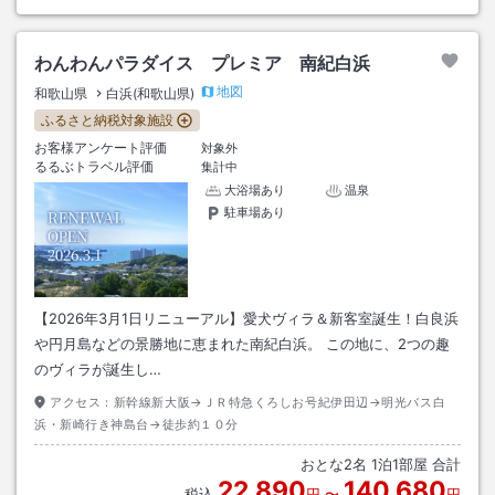
わんわんパラダイス プレミア 南紀白浜
地図
和歌山県
白浜(和歌山県)
ふるさと納税対象施設
お客様アンケート評価
対象外
るるぶトラベル評価
集計中
大浴場あり
温泉
駐車場あり
【2026年3月1日リニューアル】愛犬ヴィラ＆新客室誕生！白良浜
や円月島などの景勝地に恵まれた南紀白浜。 この地に、2つの趣
のヴィラが誕生し…
アクセス：
新幹線新大阪→ＪＲ特急くろしお号紀伊田辺→明光バス白
浜・新崎行き神島台→徒歩約１０分
おとな
2
名
1
泊
1
部屋 合計
22,890
140,680
税込
円
〜
円