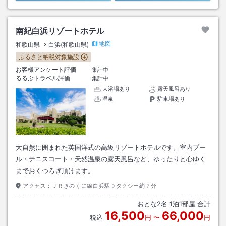
南紀白浜リゾートホテル
地図
和歌山県
白浜(和歌山県)
ふるさと納税対象施設
お客様アンケート評価
集計中
るるぶトラベル評価
集計中
大浴場あり
露天風呂あり
温泉
駐車場あり
大自然に囲まれた英国洋式の高級リゾートホテルです。室内プー
ル・テニスコート・天然温泉の露天風呂など、ゆったりと心ゆく
までおくつろぎ頂けます。
アクセス：
ＪＲきのくに線白浜駅→タクシー約７分
おとな
2
名
1
泊
1
部屋 合計
16,500
66,000
税込
円
〜
円