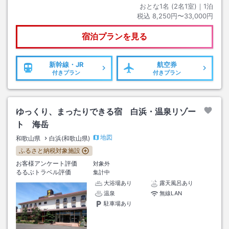
おとな1名 (
2
名1室)｜
1
泊
税込
8,250円〜33,000円
宿泊プランを見る
新幹線・JR
航空券
付きプラン
付きプラン
ゆっくり、まったりできる宿 白浜・温泉リゾー
ト 海岳
地図
和歌山県
白浜(和歌山県)
ふるさと納税対象施設
お客様アンケート評価
対象外
るるぶトラベル評価
集計中
大浴場あり
露天風呂あり
温泉
無線LAN
駐車場あり