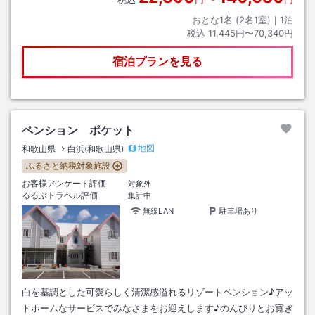
おとな1名 (
2
名1室)｜
1
泊
税込
11,445円〜70,340円
宿泊プランを見る
ペンション ポケット
地図
和歌山県
白浜(和歌山県)
ふるさと納税対象施設
お客様アンケート評価
対象外
るるぶトラベル評価
集計中
無線LAN
駐車場あり
白を基調とした可愛らしく清潔感溢れるリゾートペンション♪アッ
トホームなサービスでみなさまをお迎えします♪のんびりとお寛ぎ