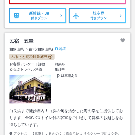
新幹線・JR
航空券
付きプラン
付きプラン
民宿 五幸
地図
和歌山県
白浜(和歌山県)
ふるさと納税対象施設
お客様アンケート評価
対象外
るるぶトラベル評価
集計中
駐車場あり
白良浜まで徒歩圏内！白浜の旬を活かした海の幸をご提供してお
ります。全室バストイレ付の客室をご用意して皆様のお越しをお
待ちしています。
アクセス：
【電車】ＪＲきのくに線白浜駅よりタクシーで約１０分。