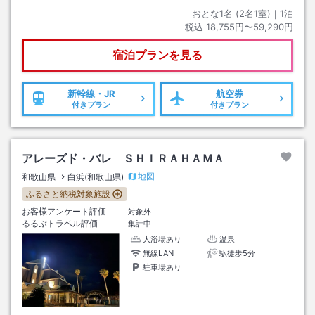
おとな1名 (
2
名1室)｜
1
泊
税込
18,755円〜59,290円
宿泊プランを見る
新幹線・JR
航空券
付きプラン
付きプラン
アレーズド・バレ ＳＨＩＲＡＨＡＭＡ
地図
和歌山県
白浜(和歌山県)
ふるさと納税対象施設
お客様アンケート評価
対象外
るるぶトラベル評価
集計中
大浴場あり
温泉
無線LAN
駅徒歩5分
駐車場あり