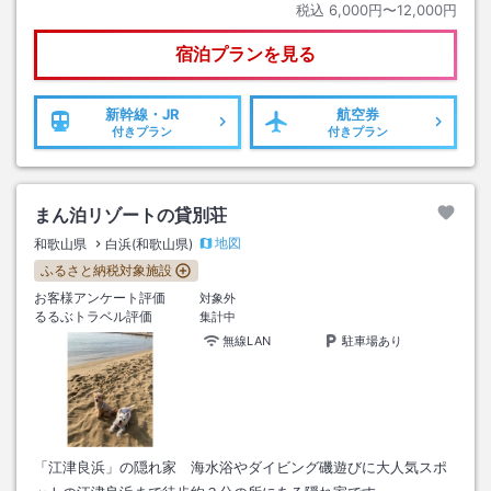
税込
6,000円〜12,000円
宿泊プランを見る
新幹線・JR
航空券
付きプラン
付きプラン
まん泊リゾートの貸別荘
地図
和歌山県
白浜(和歌山県)
ふるさと納税対象施設
お客様アンケート評価
対象外
るるぶトラベル評価
集計中
無線LAN
駐車場あり
「江津良浜」の隠れ家 海水浴やダイビング磯遊びに大人気スポ