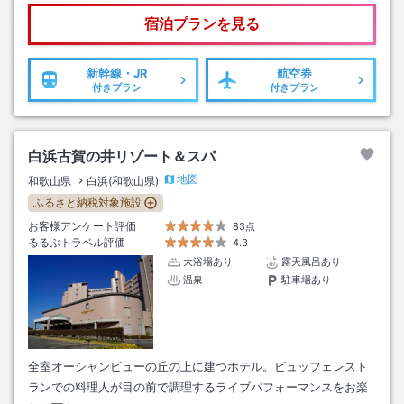
宿泊プランを見る
新幹線・JR
航空券
付きプラン
付きプラン
白浜古賀の井リゾート＆スパ
地図
和歌山県
白浜(和歌山県)
ふるさと納税対象施設
お客様アンケート評価
83点
るるぶトラベル評価
4.3
大浴場あり
露天風呂あり
温泉
駐車場あり
全室オーシャンビューの丘の上に建つホテル。ビュッフェレスト
ランでの料理人が目の前で調理するライブパフォーマンスをお楽