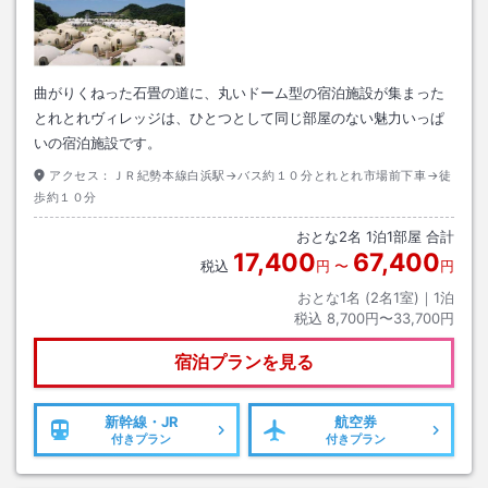
曲がりくねった石畳の道に、丸いドーム型の宿泊施設が集まった
とれとれヴィレッジは、ひとつとして同じ部屋のない魅力いっぱ
いの宿泊施設です。
アクセス：
ＪＲ紀勢本線白浜駅→バス約１０分とれとれ市場前下車→徒
歩約１０分
おとな
2
名
1
泊
1
部屋 合計
17,400
67,400
税込
円
〜
円
おとな1名 (
2
名1室)｜
1
泊
税込
8,700円〜33,700円
宿泊プランを見る
新幹線・JR
航空券
付きプラン
付きプラン