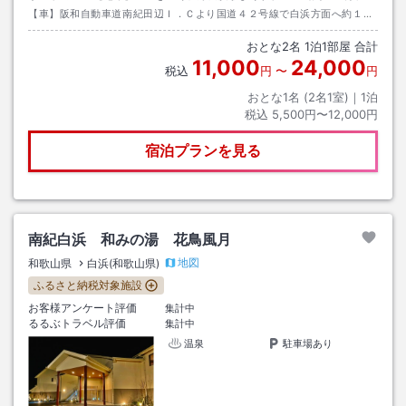
【車】阪和自動車道南紀田辺Ｉ．Ｃより国道４２号線で白浜方面へ約１５
分。
おとな
2
名
1
泊
1
部屋 合計
11,000
24,000
税込
円
〜
円
おとな1名 (
2
名1室)｜
1
泊
税込
5,500円〜12,000円
宿泊プランを見る
南紀白浜 和みの湯 花鳥風月
地図
和歌山県
白浜(和歌山県)
ふるさと納税対象施設
お客様アンケート評価
集計中
るるぶトラベル評価
集計中
温泉
駐車場あり