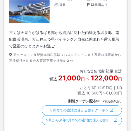
温泉
駐車場あり
古くは天皇らがはるばる都から湯治に訪れた由緒ある温泉地、南
紀白浜温泉。大江戸三つ星バイキングと自然に囲まれた露天風呂
で至福のひとときをお過ご…
アクセス：
ＪＲ紀勢本線白浜駅→バス１０１・１０５系統白浜駅前から
三段壁行き約８分古賀浦下車→徒歩約２分
おとな
2
名
1
泊
1
部屋 合計
21,000
122,000
税込
円
〜
円
おとな1名 (
2
名1室)｜
1
泊
税込
10,500円〜61,000円
割引クーポン配布中
※利用条件あり
8月までの宿泊に使える割引クーポン
9月から来年1月までの宿泊に使える割引…