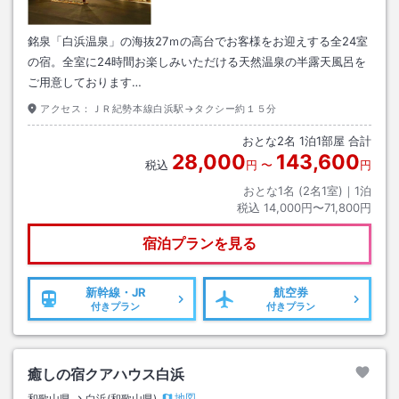
銘泉「白浜温泉」の海抜27ｍの高台でお客様をお迎えする全24室
の宿。全室に24時間お楽しみいただける天然温泉の半露天風呂を
ご用意しております…
アクセス：
ＪＲ紀勢本線白浜駅→タクシー約１５分
おとな
2
名
1
泊
1
部屋 合計
28,000
143,600
税込
円
〜
円
おとな1名 (
2
名1室)｜
1
泊
税込
14,000円〜71,800円
宿泊プランを見る
新幹線・JR
航空券
付きプラン
付きプラン
癒しの宿クアハウス白浜
地図
和歌山県
白浜(和歌山県)