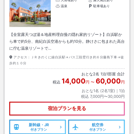
温泉
駐車場あり
【全室露天つぼ湯＆地産料理自慢の隠れ家的リゾート】白浜駅か
ら車で約5分、南紀白浜空港からも約10分。静けさに包まれた高台
に佇む温泉リゾートで…
アクセス：
ＪＲきのくに線白浜駅→バス三段壁行き約６分藤島下車→徒
歩約１０分
おとな
2
名
1
泊
1
部屋 合計
14,000
60,000
税込
円
〜
円
おとな1名 (
2
名1室)｜
1
泊
税込
7,000円〜30,000円
宿泊プランを見る
新幹線・JR
航空券
付きプラン
付きプラン