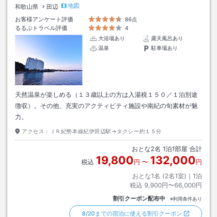
地図
和歌山県
田辺
お客様アンケート評価
86点
るるぶトラベル評価
4
大浴場あり
露天風呂あり
温泉
駐車場あり
天然温泉が楽しめる（１３歳以上の方は入湯税１５０／１泊別途
徴収）。その他、充実のアクティビティ施設や南紀の旬素材が魅
力。
アクセス：
ＪＲ紀勢本線紀伊田辺駅→タクシー約１５分
おとな
2
名
1
泊
1
部屋 合計
19,800
132,000
税込
円
〜
円
おとな1名 (
2
名1室)｜
1
泊
税込
9,900円〜66,000円
割引クーポン配布中
※利用条件あり
8/20までの宿泊に使える割引クーポン