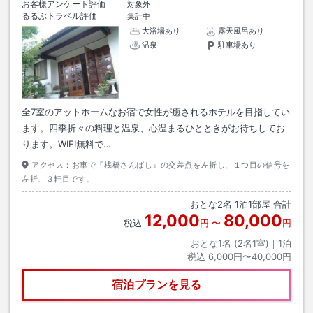
お客様アンケート評価
対象外
るるぶトラベル評価
集計中
大浴場あり
露天風呂あり
温泉
駐車場あり
全7室のアットホームなお宿で女性が癒されるホテルを目指してい
ます。四季折々の料理と温泉、心温まるひとときがお待ちしてお
ります。WIFI無料で…
アクセス：
お車で『桟橋さんばし』の交差点を左折し、１つ目の信号を
左折、３軒目です。
おとな
2
名
1
泊
1
部屋 合計
12,000
80,000
税込
円
〜
円
おとな1名 (
2
名1室)｜
1
泊
税込
6,000円〜40,000円
宿泊プランを見る