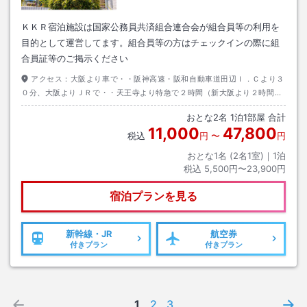
ＫＫＲ宿泊施設は国家公務員共済組合連合会が組合員等の利用を
目的として運営してます。組合員等の方はチェックインの際に組
合員証等のご掲示ください
アクセス：
大阪より車で・・阪神高速・阪和自動車道田辺Ｉ．Ｃより３
０分、大阪よりＪＲで・・天王寺より特急で２時間（新大阪より２時間１
５分）、東京羽田より・・ＪＡＬで南紀白浜空港まで６０分（空港より車
おとな
2
名
1
泊
1
部屋 合計
で１０分）
11,000
47,800
税込
円
〜
円
おとな1名 (
2
名1室)｜
1
泊
税込
5,500円〜23,900円
宿泊プランを見る
新幹線・JR
航空券
付きプラン
付きプラン
1
2
3