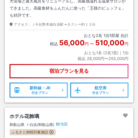
大浴場と露天風呂をリニューアルし、高級感溢れる温泉サロンが
できました。高級食材をふんだんに使った「王様のビュッフェ」
も好評です。
アクセス：
ＪＲ紀勢本線白浜駅→タクシー約１２分
おとな
2
名
1
泊
1
部屋 合計
56,000
510,000
税込
円
〜
円
おとな1名 (
2
名1室)｜
1
泊
税込
28,000円〜255,000円
宿泊プランを見る
新幹線・JR
航空券
付きプラン
付きプラン
ホテル花飾璃
地図
和歌山県
白浜(和歌山県)
ふるさと納税対象施設