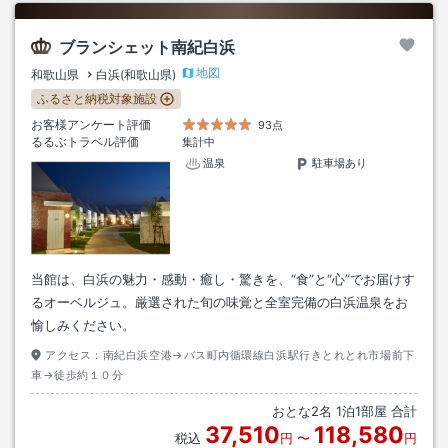
ブランシェット南紀白浜
地図
和歌山県
白浜(和歌山県)
ふるさと納税対象施設
お客様アンケート評価
93点
るるぶトラベル評価
集計中
温泉
駐車場あり
当館は、白浜の魅力・感動・癒し・驚きを、“食”と“心”でお届けす
るオーベルジュ。厳選された旬の味覚と全室完備の白浜温泉をお
愉しみください。
アクセス：
南紀白浜空港→バス町内循環線白浜駅行きとれとれ市場前下
車→徒歩約１０分
おとな
2
名
1
泊
1
部屋 合計
37,510
118,580
税込
円
〜
円