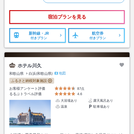
宿泊プランを見る
新幹線・JR
航空券
付きプラン
付きプラン
ホテル川久
地図
和歌山県
白浜(和歌山県)
ふるさと納税対象施設
お客様アンケート評価
87点
るるぶトラベル評価
4.6
大浴場あり
露天風呂あり
温泉
駐車場あり