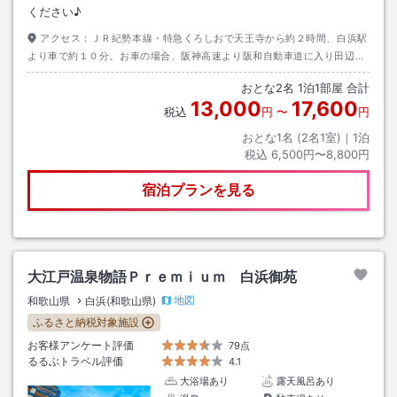
ください♪
アクセス：
ＪＲ紀勢本線・特急くろしおで天王寺から約２時間、白浜駅
より車で約１０分。お車の場合、阪神高速より阪和自動車道に入り田辺Ｉ
Ｃより国道４２号線を白浜方面へ約２０分。飛行機の場合、白浜空港より
おとな
2
名
1
泊
1
部屋 合計
車で約１０分
13,000
17,600
税込
円
〜
円
おとな1名 (
2
名1室)｜
1
泊
税込
6,500円〜8,800円
宿泊プランを見る
大江戸温泉物語Ｐｒｅｍｉｕｍ 白浜御苑
地図
和歌山県
白浜(和歌山県)
ふるさと納税対象施設
お客様アンケート評価
79点
るるぶトラベル評価
4.1
大浴場あり
露天風呂あり