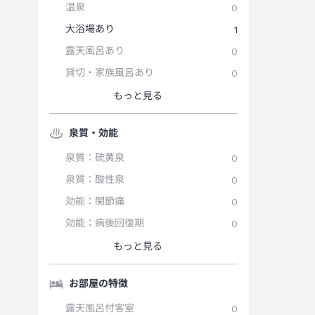
温泉
0
大浴場あり
1
露天風呂あり
0
貸切・家族風呂あり
0
もっと見る
泉質・効能
泉質：硫黄泉
0
泉質：酸性泉
0
効能：関節痛
0
効能：病後回復期
0
もっと見る
お部屋の特徴
露天風呂付客室
0