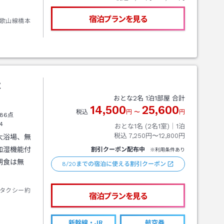
宿泊プランを見る
歌山線橋本
本
おとな
2
名
1
泊
1
部屋 合計
14,500
25,600
税込
円
〜
円
86点
4
おとな1名 (
2
名1室)｜
1
泊
税込
7,250円〜12,800円
大浴場、無
加湿機能付
割引クーポン配布中
※利用条件あり
朝食は無
8/20までの宿泊に使える割引クーポン
タクシー約
宿泊プランを見る
新幹線・JR
航空券