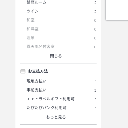
禁煙ルーム
2
ツイン
2
和室
0
和洋室
0
温泉
0
露天風呂付客室
0
閉じる
お支払方法
現地支払い
1
事前支払い
2
JTBトラベルギフト利用可
1
たびたびバンク利用可
1
もっと見る