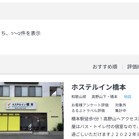
うち、
1～2
件を表示
おすすめ順
評価
ホステルイン橋本
地図
和歌山県
高野山下・橋本
お客様アンケート評価
対象外
るるぶトラベル評価
集計中
橋本駅徒歩1分！高野山へアクセス
屋はバス・トイレ付の個室なので
過ごしいただけます♪２０２２年