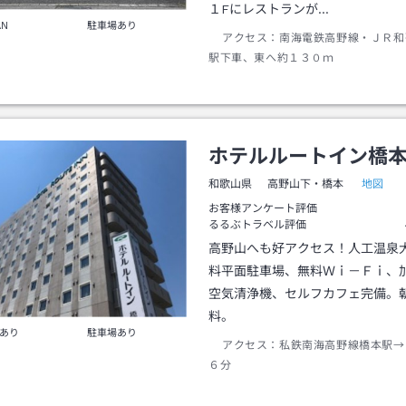
１Fにレストランが…
AN
駐車場あり
アクセス：
南海電鉄高野線・ＪＲ和
駅下車、東へ約１３０ｍ
ホテルルートイン橋
地図
和歌山県
高野山下・橋本
お客様アンケート評価
るるぶトラベル評価
高野山へも好アクセス！人工温泉
料平面駐車場、無料Ｗｉ－Ｆｉ、
空気清浄機、セルフカフェ完備。
料。
あり
駐車場あり
アクセス：
私鉄南海高野線橋本駅→
６分