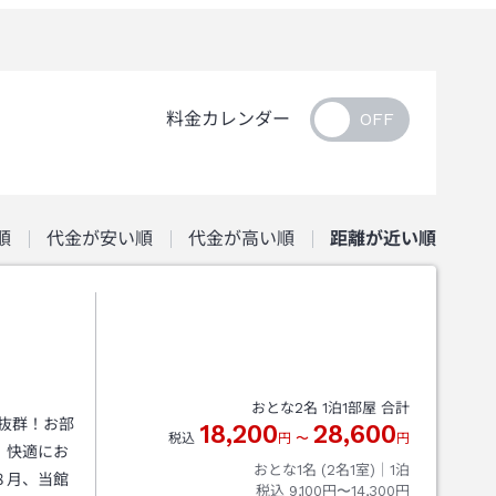
料金カレンダー
順
代金が安い順
代金が高い順
距離が近い順
おとな
2
名
1
泊
1
部屋 合計
抜群！お部
18,200
28,600
税込
円
〜
円
、快適にお
おとな1名 (
2
名1室)｜
1
泊
８月、当館
税込
9,100円〜14,300円