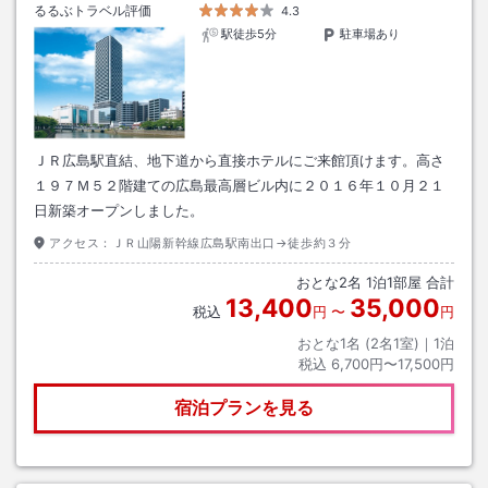
るるぶトラベル評価
4.3
駅徒歩5分
駐車場あり
ＪＲ広島駅直結、地下道から直接ホテルにご来館頂けます。高さ
１９７Ｍ５２階建ての広島最高層ビル内に２０１６年１０月２１
日新築オープンしました。
アクセス：
ＪＲ山陽新幹線広島駅南出口→徒歩約３分
おとな
2
名
1
泊
1
部屋 合計
13,400
35,000
税込
円
〜
円
おとな1名 (
2
名1室)｜
1
泊
税込
6,700円〜17,500円
宿泊プランを見る