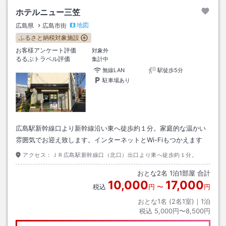
ホテルニュー三笠
地図
広島県
広島市街
ふるさと納税対象施設
お客様アンケート評価
対象外
るるぶトラベル評価
集計中
無線LAN
駅徒歩5分
駐車場あり
広島駅新幹線口より新幹線沿い東へ徒歩約１分。家庭的な温かい
雰囲気でお迎え致します。インターネットとWi-Fiもつかえます
アクセス：
ＪＲ広島駅新幹線口（北口）出口より東へ徒歩約１分。
おとな
2
名
1
泊
1
部屋 合計
10,000
17,000
税込
円
〜
円
おとな1名 (
2
名1室)｜
1
泊
税込
5,000円〜8,500円