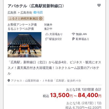
アパホテル〈広島駅前新幹線口〉
地図
広島県
広島市街
ふるさと納税対象施設
お客様アンケート評価
対象外
るるぶトラベル評価
集計中
大浴場あり
無線LAN
駅徒歩5分
駐車場あり
「広島駅」新幹線口（北口）から徒歩4分、ビジネス・観光にオス
スメ！露天風呂付き大浴場完備！コネクトルーム設置のアパホテ
ル
アクセス：
山陽新幹線・ＪＲ各線「広島駅」徒歩約４分
おとな
2
名
1
泊
1
部屋 合計
13,500
84,400
税込
円
〜
円
おとな1名 (
2
名1室)｜
1
泊
税込
6,750円〜42,200円