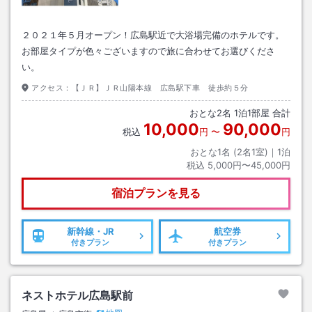
２０２１年５月オープン！広島駅近で大浴場完備のホテルです。
お部屋タイプが色々ございますので旅に合わせてお選びくださ
い。
アクセス：
【ＪＲ】ＪＲ山陽本線 広島駅下車 徒歩約５分
おとな
2
名
1
泊
1
部屋 合計
10,000
90,000
税込
円
〜
円
おとな1名 (
2
名1室)｜
1
泊
税込
5,000円〜45,000円
宿泊プランを見る
新幹線・JR
航空券
付きプラン
付きプラン
ネストホテル広島駅前