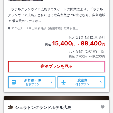
ホテルグランヴィア広島サウスゲートの開業により、「ホテル
グランヴィア広島」と合わせて総客室数は787室となり、広島地域
で 最大級のシティホ…
アクセス：
ＪＲ山陽新幹線（山陽本線）広島駅直上
おとな
2
名
1
泊
1
部屋 合計
15,400
98,400
税込
円
〜
円
おとな1名 (
2
名1室)｜
1
泊
税込
7,700円〜49,200円
宿泊プランを見る
新幹線・JR
航空券
付きプラン
付きプラン
シェラトングランドホテル広島