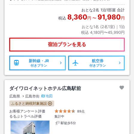
おとな
2
名
1
泊
1
部屋 合計
8,360
91,980
税込
円
〜
円
おとな1名 (
2
名1室)｜
1
泊
税込
4,180円〜45,990円
宿泊プランを見る
新幹線・JR
航空券
付きプラン
付きプラン
ダイワロイネットホテル広島駅前
地図
広島県
広島市街
ふるさと納税対象施設
お客様アンケート評価
89点
るるぶトラベル評価
集計中
駅徒歩5分