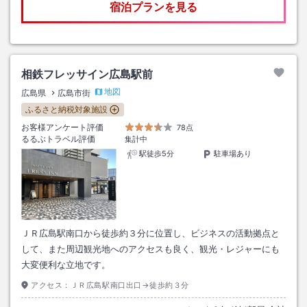
宿泊プランを見る
相鉄フレッサイン広島駅前
地図
広島県
広島市街
ふるさと納税対象施設
お客様アンケート評価
78点
るるぶトラベル評価
集計中
駅徒歩5分
駐車場あり
ＪＲ広島駅南口から徒歩約３分に位置し、ビジネスの活動拠点と
して、また周辺観光地へのアクセスも良く、観光・レジャーにも
大変便利な立地です。
アクセス：
ＪＲ広島駅南口出口→徒歩約３分