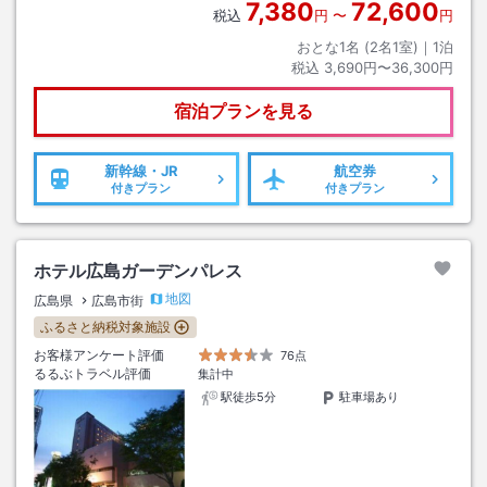
7,380
72,600
税込
円
〜
円
おとな1名 (
2
名1室)｜
1
泊
税込
3,690円〜36,300円
宿泊プランを見る
新幹線・JR
航空券
付きプラン
付きプラン
ホテル広島ガーデンパレス
地図
広島県
広島市街
ふるさと納税対象施設
お客様アンケート評価
76点
るるぶトラベル評価
集計中
駅徒歩5分
駐車場あり