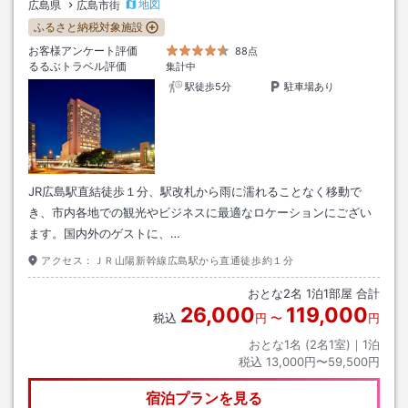
地図
広島県
広島市街
ふるさと納税対象施設
お客様アンケート評価
88点
るるぶトラベル評価
集計中
駅徒歩5分
駐車場あり
JR広島駅直結徒歩１分、駅改札から雨に濡れることなく移動で
き、市内各地での観光やビジネスに最適なロケーションにござい
ます。国内外のゲストに、…
アクセス：
ＪＲ山陽新幹線広島駅から直通徒歩約１分
おとな
2
名
1
泊
1
部屋 合計
26,000
119,000
税込
円
〜
円
おとな1名 (
2
名1室)｜
1
泊
税込
13,000円〜59,500円
宿泊プランを見る