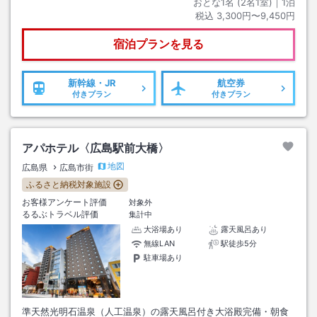
おとな1名 (
2
名1室)｜
1
泊
税込
3,300円〜9,450円
宿泊プランを見る
新幹線・JR
航空券
付きプラン
付きプラン
アパホテル〈広島駅前大橋〉
地図
広島県
広島市街
ふるさと納税対象施設
お客様アンケート評価
対象外
るるぶトラベル評価
集計中
大浴場あり
露天風呂あり
無線LAN
駅徒歩5分
駐車場あり
準天然光明石温泉（人工温泉）の露天風呂付き大浴殿完備・朝食