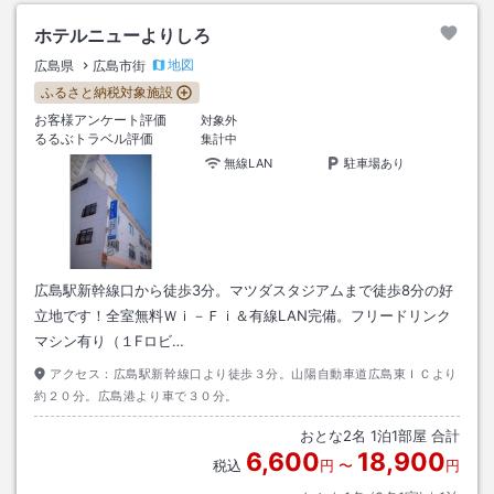
ホテルニューよりしろ
地図
広島県
広島市街
ふるさと納税対象施設
お客様アンケート評価
対象外
るるぶトラベル評価
集計中
無線LAN
駐車場あり
広島駅新幹線口から徒歩3分。マツダスタジアムまで徒歩8分の好
立地です！全室無料Ｗｉ－Ｆｉ＆有線LAN完備。フリードリンク
マシン有り（１Fロビ…
アクセス：
広島駅新幹線口より徒歩３分。山陽自動車道広島東ＩＣより
約２０分。広島港より車で３０分。
おとな
2
名
1
泊
1
部屋 合計
6,600
18,900
税込
円
〜
円