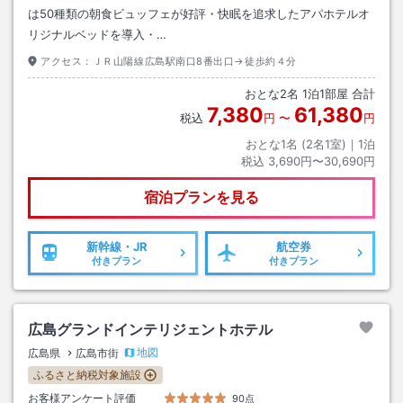
は50種類の朝食ビュッフェが好評・快眠を追求したアパホテルオ
リジナルベッドを導入・…
アクセス：
ＪＲ山陽線広島駅南口8番出口→徒歩約４分
おとな
2
名
1
泊
1
部屋 合計
7,380
61,380
税込
円
〜
円
おとな1名 (
2
名1室)｜
1
泊
税込
3,690円〜30,690円
宿泊プランを見る
新幹線・JR
航空券
付きプラン
付きプラン
広島グランドインテリジェントホテル
地図
広島県
広島市街
ふるさと納税対象施設
お客様アンケート評価
90点