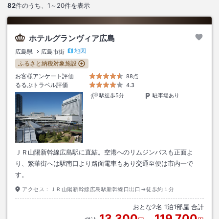
82
件のうち、
1～20
件を表示
ホテルグランヴィア広島
地図
広島県
広島市街
ふるさと納税対象施設
お客様アンケート評価
88点
るるぶトラベル評価
4.3
駅徒歩5分
駐車場あり
ＪＲ山陽新幹線広島駅に直結。空港へのリムジンバスも正面よ
り、繁華街へは駅南口より路面電車もあり交通至便は市内一で
す。
アクセス：
ＪＲ山陽新幹線広島駅新幹線口出口→徒歩約１分
おとな
2
名
1
泊
1
部屋 合計
13,300
119,700