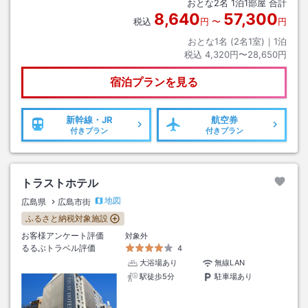
おとな
2
名
1
泊
1
部屋 合計
8,640
57,300
税込
円
〜
円
おとな1名 (
2
名1室)｜
1
泊
税込
4,320円〜28,650円
宿泊プランを見る
新幹線・JR
航空券
付きプラン
付きプラン
トラストホテル
地図
広島県
広島市街
ふるさと納税対象施設
お客様アンケート評価
対象外
るるぶトラベル評価
4
大浴場あり
無線LAN
駅徒歩5分
駐車場あり