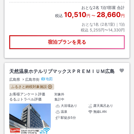
おとな
2
名
1
泊
1
部屋 合計
10,510
28,660
税込
円
〜
円
おとな1名 (
2
名1室)｜
1
泊
税込
5,255円〜14,330円
宿泊プランを見る
天然温泉ホテルリブマックスＰＲＥＭＩＵＭ広島
地図
広島県
広島市街
ふるさと納税対象施設
お客様アンケート評価
対象外
るるぶトラベル評価
集計中
大浴場あり
露天風呂あり
温泉
無線LAN
駅徒歩5分