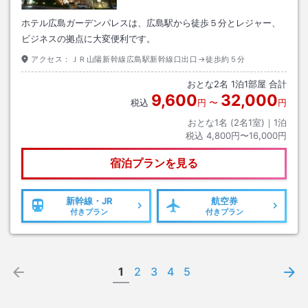
ホテル広島ガーデンパレスは、広島駅から徒歩５分とレジャー、
ビジネスの拠点に大変便利です。
アクセス：
ＪＲ山陽新幹線広島駅新幹線口出口→徒歩約５分
おとな
2
名
1
泊
1
部屋 合計
9,600
32,000
税込
円
〜
円
おとな1名 (
2
名1室)｜
1
泊
税込
4,800円〜16,000円
宿泊プランを見る
新幹線・JR
航空券
付きプラン
付きプラン
1
2
3
4
5