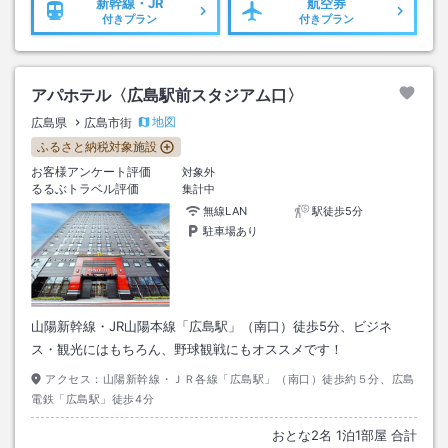
新幹線・JR
航空券
付きプラン
付きプラン
アパホテル〈広島駅前スタジアム口〉
地図
広島県
広島市街
ふるさと納税対象施設
お客様アンケート評価
対象外
るるぶトラベル評価
集計中
無線LAN
駅徒歩5分
駐車場あり
山陽新幹線・JR山陽本線「広島駅」（南口）徒歩5分、ビジネ
ス・観光にはもちろん、野球観戦にもオススメです！
アクセス：
山陽新幹線・ＪＲ各線「広島駅」（南口）徒歩約５分、広島
電鉄「広島駅」徒歩4分
おとな
2
名
1
泊
1
部屋 合計