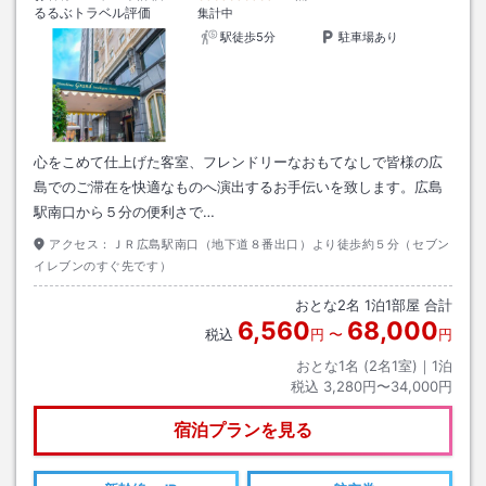
るるぶトラベル評価
集計中
駅徒歩5分
駐車場あり
心をこめて仕上げた客室、フレンドリーなおもてなしで皆様の広
島でのご滞在を快適なものへ演出するお手伝いを致します。広島
駅南口から５分の便利さで…
アクセス：
ＪＲ広島駅南口（地下道８番出口）より徒歩約５分（セブン
イレブンのすぐ先です）
おとな
2
名
1
泊
1
部屋 合計
6,560
68,000
税込
円
〜
円
おとな1名 (
2
名1室)｜
1
泊
税込
3,280円〜34,000円
宿泊プランを見る