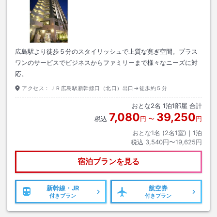
広島駅より徒歩５分のスタイリッシュで上質な寛ぎ空間。プラス
ワンのサービスでビジネスからファミリーまで様々なニーズに対
応。
アクセス：
ＪＲ広島駅新幹線口（北口）出口→徒歩約５分
おとな
2
名
1
泊
1
部屋 合計
7,080
39,250
税込
円
〜
円
おとな1名 (
2
名1室)｜
1
泊
税込
3,540円〜19,625円
宿泊プランを見る
新幹線・JR
航空券
付きプラン
付きプラン