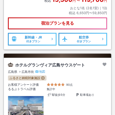
税込
円
〜
円
おとな1名 (
2
名1室)｜
1
泊
税込
6,650円〜59,850円
宿泊プランを見る
新幹線・JR
航空券
付きプラン
付きプラン
ホテルグランヴィア広島サウスゲート
地図
広島県
広島市街
ふるさと納税対象施設
お客様アンケート評価
90点
るるぶトラベル評価
集計中
駅徒歩5分
駐車場あり