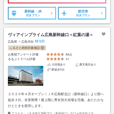
新幹線・JR
航空券
付きプラン
付きプラン
ヴィアインプライム広島新幹線口＜紅葉の湯＞
地図
広島県
広島市街
ふるさと納税対象施設
お客様アンケート評価
88点
るるぶトラベル評価
4.1
大浴場あり
露天風呂あり
駅徒歩5分
２０２０年４月オープン！ＪＲ広島駅北口（新幹線口）より西へ
徒歩３分。全室禁煙！最上階に男女別大浴場を完備。あたたかな
ひとときを提供します。
アクセス：
ＪＲ全線広島駅北口（新幹線口）出口→徒歩約３分