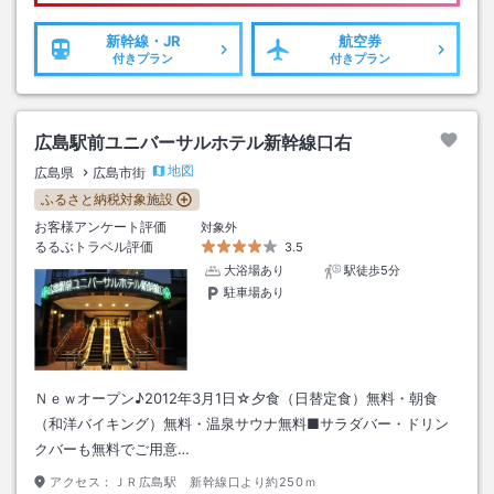
新幹線・JR
航空券
付きプラン
付きプラン
広島駅前ユニバーサルホテル新幹線口右
地図
広島県
広島市街
ふるさと納税対象施設
お客様アンケート評価
対象外
るるぶトラベル評価
3.5
大浴場あり
駅徒歩5分
駐車場あり
Ｎｅｗオープン♪2012年3月1日☆夕食（日替定食）無料・朝食
（和洋バイキング）無料・温泉サウナ無料■サラダバー・ドリン
クバーも無料でご用意…
アクセス：
ＪＲ広島駅 新幹線口より約250ｍ