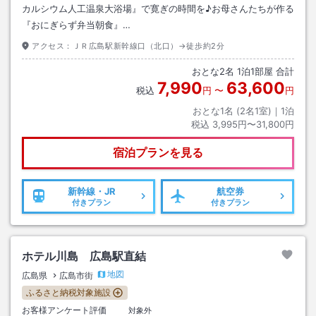
カルシウム人工温泉大浴場』で寛ぎの時間を♪お母さんたちが作る
『おにぎらず弁当朝食』…
アクセス：
ＪＲ広島駅新幹線口（北口）→徒歩約2分
おとな
2
名
1
泊
1
部屋 合計
7,990
63,600
税込
円
〜
円
おとな1名 (
2
名1室)｜
1
泊
税込
3,995円〜31,800円
宿泊プランを見る
新幹線・JR
航空券
付きプラン
付きプラン
ホテル川島 広島駅直結
地図
広島県
広島市街
ふるさと納税対象施設
お客様アンケート評価
対象外