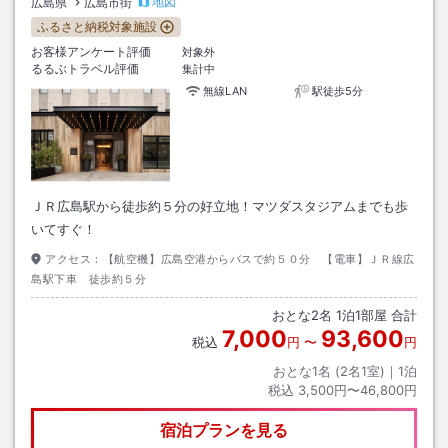
地図
広島県
広島市街
ふるさと納税対象施設
お客様アンケート評価
対象外
るるぶトラベル評価
集計中
無線LAN
駅徒歩5分
ＪＲ広島駅から徒歩約５分の好立地！マツダスタジアムまでも歩
いてすぐ！
アクセス：
【航空機】広島空港からバスで約５０分 【電車】ＪＲ線広
島駅下車 徒歩約５分
おとな
2
名
1
泊
1
部屋 合計
7,000
93,600
税込
円
〜
円
おとな1名 (
2
名1室)｜
1
泊
税込
3,500円〜46,800円
宿泊プランを見る