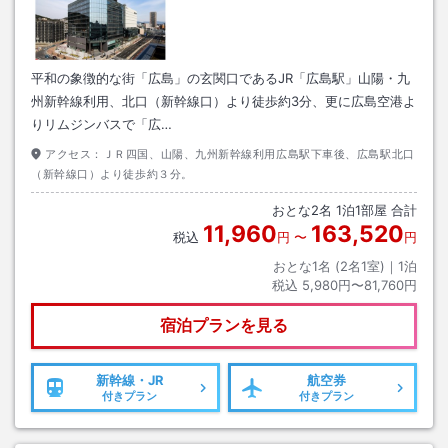
平和の象徴的な街「広島」の玄関口であるJR「広島駅」山陽・九
州新幹線利用、北口（新幹線口）より徒歩約3分、更に広島空港よ
りリムジンバスで「広…
アクセス：
ＪＲ四国、山陽、九州新幹線利用広島駅下車後、広島駅北口
（新幹線口）より徒歩約３分。
おとな
2
名
1
泊
1
部屋 合計
11,960
163,520
税込
円
〜
円
おとな1名 (
2
名1室)｜
1
泊
税込
5,980円〜81,760円
宿泊プランを見る
新幹線・JR
航空券
付きプラン
付きプラン