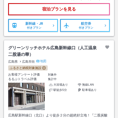
宿泊プランを見る
新幹線・JR
航空券
付きプラン
付きプラン
グリーンリッチホテル広島新幹線口（人工温泉
二股湯の華）
地図
広島県
広島市街
ふるさと納税対象施設
お客様アンケート評価
対象外
るるぶトラベル評価
集計中
大浴場あり
無線LAN
駅徒歩5分
駐車場あり
広島駅新幹線口（北口）より徒歩２分の超絶好立地！『二股炭酸