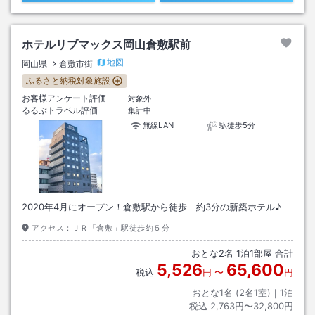
ホテルリブマックス岡山倉敷駅前
地図
岡山県
倉敷市街
ふるさと納税対象施設
お客様アンケート評価
対象外
るるぶトラベル評価
集計中
無線LAN
駅徒歩5分
2020年4月にオープン！倉敷駅から徒歩 約3分の新築ホテル♪
アクセス：
ＪＲ「倉敷」駅徒歩約５分
おとな
2
名
1
泊
1
部屋 合計
5,526
65,600
税込
円
〜
円
おとな1名 (
2
名1室)｜
1
泊
税込
2,763円〜32,800円