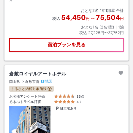
おとな
2
名
1
泊
1
部屋 合計
54,450
75,504
税込
円
〜
円
おとな1名 (
2
名1室)｜
1
泊
税込
27,225円〜37,752円
宿泊プランを見る
倉敷ロイヤルアートホテル
地図
岡山県
倉敷市街
ふるさと納税対象施設
お客様アンケート評価
86点
るるぶトラベル評価
4.7
駐車場あり