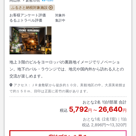
岡山県
倉敷市街
ふるさと納税対象施設
お客様アンケート評価
対象外
るるぶトラベル評価
集計中
地上３階のビルをヨーロッパの裏路地イメージでリノベーショ
ン。地下のバル・ラウンジでは、地元や国内外から訪れる人との
交流が楽しめます。
アクセス：
ＪＲ倉敷駅から徒歩約１０分。美観地区の中。大原美術館ま
で約１５０ｍ、目印は正面に若竹の園があります。
おとな
2
名
1
泊
1
部屋 合計
5,792
26,640
税込
円
〜
円
おとな1名 (
2
名1室)｜
1
泊
税込
2,896円〜13,320円