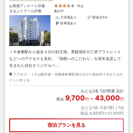
お客様アンケート評価
76点
るるぶトラベル評価
集計中
大浴場あり
駅徒歩5分
駐車場あり
ＪＲ倉敷駅から徒歩４分の好立地。美観地区や三井アウトレット
などへのアクセスも良好。「快眠へのこだわり」を長年追及して
生まれた自社オリジナルベ…
アクセス：
ＪＲ山陽本線・伯備線倉敷駅南口出口→徒歩約４分またはタ
クシー約１分
おとな
2
名
1
泊
1
部屋 合計
9,700
43,000
税込
円
〜
円
おとな1名 (
2
名1室)｜
1
泊
税込
4,850円〜21,500円
宿泊プランを見る