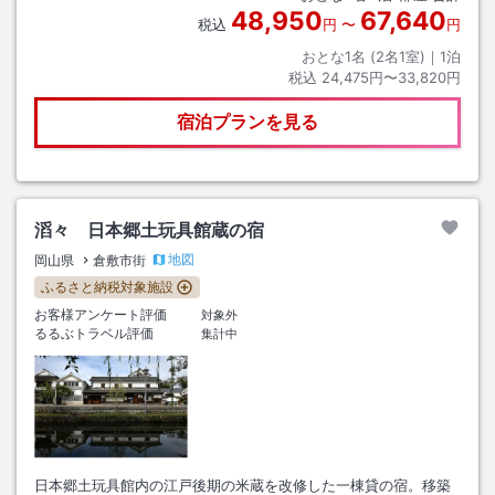
48,950
67,640
税込
円
〜
円
おとな1名 (
2
名1室)｜
1
泊
税込
24,475円〜33,820円
宿泊プランを見る
滔々 日本郷土玩具館蔵の宿
地図
岡山県
倉敷市街
ふるさと納税対象施設
お客様アンケート評価
対象外
るるぶトラベル評価
集計中
日本郷土玩具館内の江戸後期の米蔵を改修した一棟貸の宿。移築