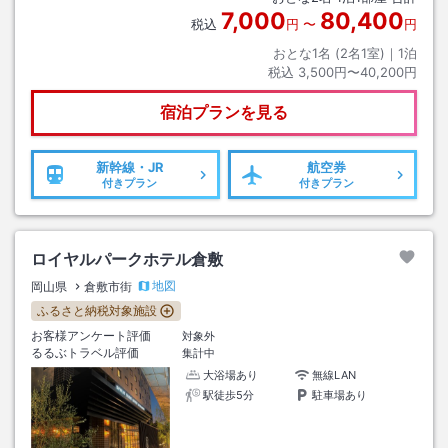
7,000
80,400
税込
円
〜
円
おとな1名 (
2
名1室)｜
1
泊
税込
3,500円〜40,200円
宿泊プランを見る
新幹線・JR
航空券
付きプラン
付きプラン
ロイヤルパークホテル倉敷
地図
岡山県
倉敷市街
ふるさと納税対象施設
お客様アンケート評価
対象外
るるぶトラベル評価
集計中
大浴場あり
無線LAN
駅徒歩5分
駐車場あり