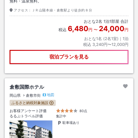
無料・温泉無料。
アクセス：
ＪＲ山陽本線・倉敷駅より徒歩約８分
おとな
2
名
1
泊
1
部屋 合計
6,480
24,000
税込
円
〜
円
おとな1名 (
2
名1室)｜
1
泊
税込
3,240円〜12,000円
宿泊プランを見る
倉敷国際ホテル
地図
岡山県
倉敷市街
ふるさと納税対象施設
お客様アンケート評価
80点
るるぶトラベル評価
集計中
駐車場あり