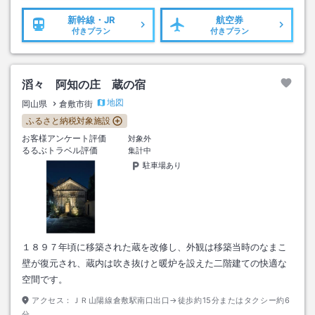
新幹線・JR
航空券
付きプラン
付きプラン
滔々 阿知の庄 蔵の宿
地図
岡山県
倉敷市街
ふるさと納税対象施設
お客様アンケート評価
対象外
るるぶトラベル評価
集計中
駐車場あり
１８９７年頃に移築された蔵を改修し、外観は移築当時のなまこ
壁が復元され、蔵内は吹き抜けと暖炉を設えた二階建ての快適な
空間です。
アクセス：
ＪＲ山陽線倉敷駅南口出口→徒歩約15分またはタクシー約6
分