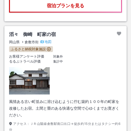
宿泊プランを見る
滔々 御崎 町家の宿
地図
岡山県
倉敷市街
ふるさと納税対象施設
お客様アンケート評価
対象外
るるぶトラベル評価
集計中
風情ある古い町並みに溶け込むように佇む築約１００年の町家を
改修したお宿。土間と畳のある快適な空間で心ゆくまでお寛ぎく
ださい。
アクセス：
ＪＲ山陽線倉敷駅南口出口→徒歩約15分またはタクシー約6
分