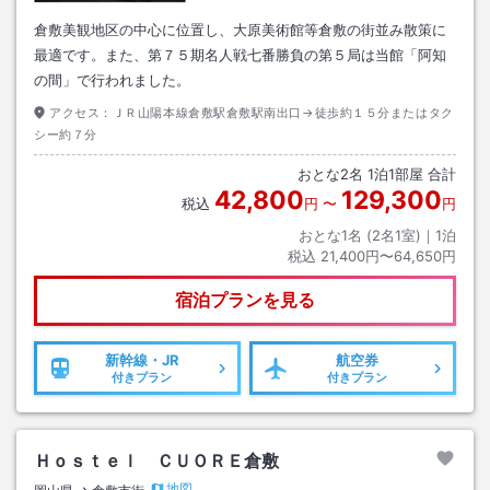
倉敷美観地区の中心に位置し、大原美術館等倉敷の街並み散策に
最適です。また、第７５期名人戦七番勝負の第５局は当館「阿知
の間」で行われました。
アクセス：
ＪＲ山陽本線倉敷駅倉敷駅南出口→徒歩約１５分またはタク
シー約７分
おとな
2
名
1
泊
1
部屋 合計
42,800
129,300
税込
円
〜
円
おとな1名 (
2
名1室)｜
1
泊
税込
21,400円〜64,650円
宿泊プランを見る
新幹線・JR
航空券
付きプラン
付きプラン
Ｈｏｓｔｅｌ ＣＵＯＲＥ倉敷
地図