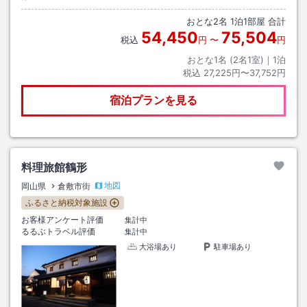
おとな
2
名
1
泊
1
部屋 合計
54,450
75,504
税込
円
〜
円
おとな1名 (
2
名1室)｜
1
泊
税込
27,225円〜37,752円
宿泊プランを見る
料理旅館鶴形
地図
岡山県
倉敷市街
ふるさと納税対象施設
お客様アンケート評価
集計中
るるぶトラベル評価
集計中
大浴場あり
駐車場あり