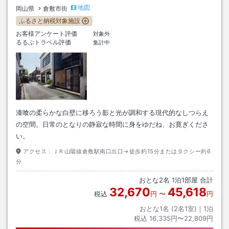
地図
岡山県
倉敷市街
ふるさと納税対象施設
お客様アンケート評価
対象外
るるぶトラベル評価
集計中
漆喰の柔らかな白壁に移ろう影と光が調和する現代的なしつらえ
の空間。日常のとなりの静寂な時間に身をゆだね、お寛ぎくださ
い。
アクセス：
ＪＲ山陽線倉敷駅南口出口→徒歩約15分またはタクシー約6
分
おとな
2
名
1
泊
1
部屋 合計
32,670
45,618
税込
円
〜
円
おとな1名 (
2
名1室)｜
1
泊
税込
16,335円〜22,809円