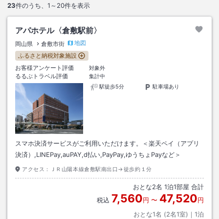
23
件のうち、
1～20
件を表示
アパホテル〈倉敷駅前〉
地図
岡山県
倉敷市街
ふるさと納税対象施設
お客様アンケート評価
対象外
るるぶトラベル評価
集計中
駅徒歩5分
駐車場あり
スマホ決済サービスがご利用いただけます。＜楽天ペイ（アプリ
決済）,LINEPay,auPAY,d払い,PayPay,ゆうちょPayなど＞
アクセス：
ＪＲ山陽本線倉敷駅南出口→徒歩約１分
おとな
2
名
1
泊
1
部屋 合計
7,560
47,520
税込
円
〜
円
おとな1名 (
2
名1室)｜
1
泊