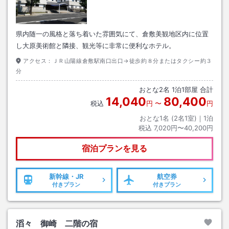
県内随一の風格と落ち着いた雰囲気にて、倉敷美観地区内に位置
し大原美術館と隣接、観光等に非常に便利なホテル。
アクセス：
ＪＲ山陽線倉敷駅南口出口→徒歩約８分またはタクシー約３
分
おとな
2
名
1
泊
1
部屋 合計
14,040
80,400
税込
円
〜
円
おとな1名 (
2
名1室)｜
1
泊
税込
7,020円〜40,200円
宿泊プランを見る
新幹線・JR
航空券
付きプラン
付きプラン
滔々 御崎 二階の宿