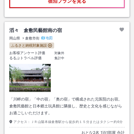
宿泊プランを見る
滔々 倉敷民藝館南の宿
地図
岡山県
倉敷市街
ふるさと納税対象施設
お客様アンケート評価
対象外
るるぶトラベル評価
集計中
「川畔の宿」「中の宿」「奥の宿」で構成された元医院のお宿。
倉敷民藝館と日本郷土玩具館に隣接し、歴史と文化を感じながら
お過ごしいただけます。
アクセス：
ＪＲ山陽本線倉敷駅から徒歩約１５分またはタクシー約6分
おとな
2
名
1
泊
1
部屋 合計