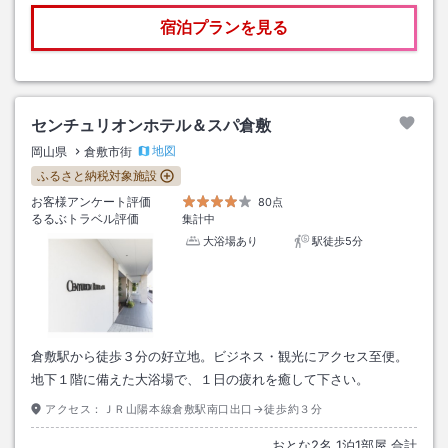
宿泊プランを見る
センチュリオンホテル＆スパ倉敷
地図
岡山県
倉敷市街
ふるさと納税対象施設
お客様アンケート評価
80点
るるぶトラベル評価
集計中
大浴場あり
駅徒歩5分
倉敷駅から徒歩３分の好立地。ビジネス・観光にアクセス至便。
地下１階に備えた大浴場で、１日の疲れを癒して下さい。
アクセス：
ＪＲ山陽本線倉敷駅南口出口→徒歩約３分
おとな
2
名
1
泊
1
部屋 合計