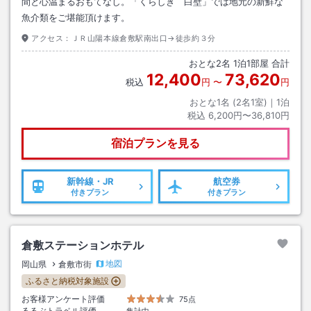
間と心温まるおもてなし。「くらしき 白壁」では地元の新鮮な
魚介類をご堪能頂けます。
アクセス：
ＪＲ山陽本線倉敷駅南出口→徒歩約３分
おとな
2
名
1
泊
1
部屋 合計
12,400
73,620
税込
円
〜
円
おとな1名 (
2
名1室)｜
1
泊
税込
6,200円〜36,810円
宿泊プランを見る
新幹線・JR
航空券
付きプラン
付きプラン
倉敷ステーションホテル
地図
岡山県
倉敷市街
ふるさと納税対象施設
お客様アンケート評価
75点
るるぶトラベル評価