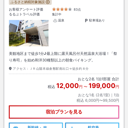
ふるさと納税対象施設
お客様アンケート評価
83点
るるぶトラベル評価
集計中
温泉
駐車場あり
美観地区まで徒歩1分♪最上階に露天風呂付天然温泉大浴場！「祭
り寿司」を始め和洋30種類以上の朝食バイキング。
アクセス：
ＪＲ山陽本線倉敷駅南出口→徒歩約８分
おとな
2
名
1
泊
1
部屋 合計
12,000
199,000
税込
円
〜
円
おとな1名 (
2
名1室)｜
1
泊
税込
6,000円〜99,500円
宿泊プランを見る
新幹線・JR
航空券