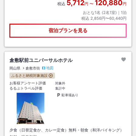
5,712
120,880
税込
円
〜
円
おとな1名 (
2
名1室)｜
1
泊
税込
2,856円〜60,440円
宿泊プランを見る
倉敷駅前ユニバーサルホテル
地図
岡山県
倉敷市街
ふるさと納税対象施設
お客様アンケート評価
対象外
るるぶトラベル評価
集計中
駐車場あり
夕食（日替定食か、カレー定食）無料・朝食（和洋バイキング）