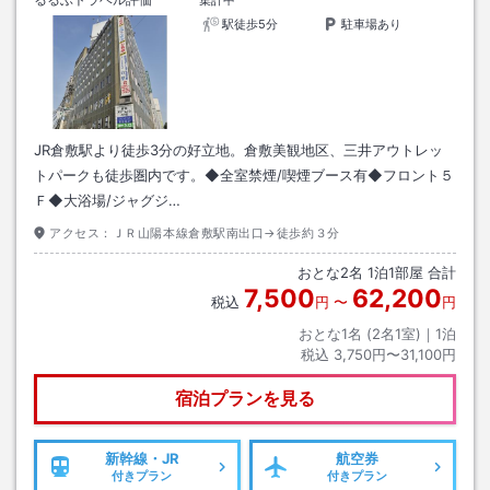
集計中
駅徒歩5分
駐車場あり
JR倉敷駅より徒歩3分の好立地。倉敷美観地区、三井アウトレッ
トパークも徒歩圏内です。◆全室禁煙/喫煙ブース有◆フロント５
Ｆ◆大浴場/ジャグジ…
アクセス：
ＪＲ山陽本線倉敷駅南出口→徒歩約３分
おとな
2
名
1
泊
1
部屋 合計
7,500
62,200
税込
円
〜
円
おとな1名 (
2
名1室)｜
1
泊
税込
3,750円〜31,100円
宿泊プランを見る
新幹線・JR
航空券
付きプラン
付きプラン