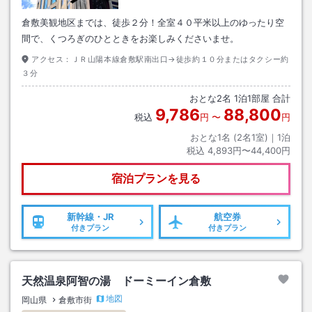
倉敷美観地区までは、徒歩２分！全室４０平米以上のゆったり空
間で、くつろぎのひとときをお楽しみくださいませ。
アクセス：
ＪＲ山陽本線倉敷駅南出口→徒歩約１０分またはタクシー約
３分
おとな
2
名
1
泊
1
部屋 合計
9,786
88,800
税込
円
〜
円
おとな1名 (
2
名1室)｜
1
泊
税込
4,893円〜44,400円
宿泊プランを見る
新幹線・JR
航空券
付きプラン
付きプラン
天然温泉阿智の湯 ドーミーイン倉敷
地図
岡山県
倉敷市街