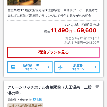
全室禁煙★11階大浴場完備★倉敷駅前・商店街アーケード直結で
濡れずに移動／高層階のラウンジにて景色を見ながらの朝食
おとな
2
名
1
泊
1
部屋 合計
11,490
69,600
税込
円
〜
円
おとな1名 (
2
名1室)｜
1
泊
税込
5,745円〜34,800円
宿泊プランを見る
新幹線・JR
航空券
付きプラン
付きプラン
グリーンリッチホテル倉敷駅前（人工温泉 二股
湯の華）
地図
岡山県
倉敷市街
ふるさと納税対象施設