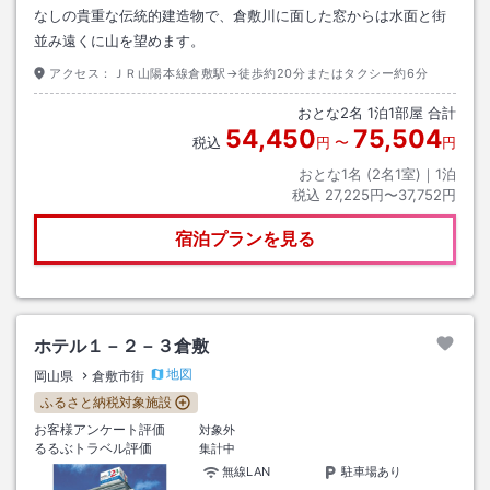
なしの貴重な伝統的建造物で、倉敷川に面した窓からは水面と街
並み遠くに山を望めます。
アクセス：
ＪＲ山陽本線倉敷駅→徒歩約20分またはタクシー約6分
おとな
2
名
1
泊
1
部屋 合計
54,450
75,504
税込
円
〜
円
おとな1名 (
2
名1室)｜
1
泊
税込
27,225円〜37,752円
宿泊プランを見る
ホテル１－２－３倉敷
地図
岡山県
倉敷市街
ふるさと納税対象施設
お客様アンケート評価
対象外
るるぶトラベル評価
集計中
無線LAN
駐車場あり