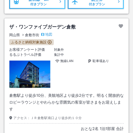
付きプラン
付きプラン
ザ・ワンファイブガーデン倉敷
地図
岡山県
倉敷市街
ふるさと納税対象施設
お客様アンケート評価
対象外
るるぶトラベル評価
集計中
無線LAN
駐車場あり
倉敷駅より徒歩10分、美観地区より徒歩2分です。明るく開放的な
ロビーラウンジとやわらかな雰囲気の客室が皆さまをお迎えしま
す
アクセス：
ＪＲ倉敷駅南口より徒歩約１０分
おとな
2
名
1
泊
1
部屋 合計