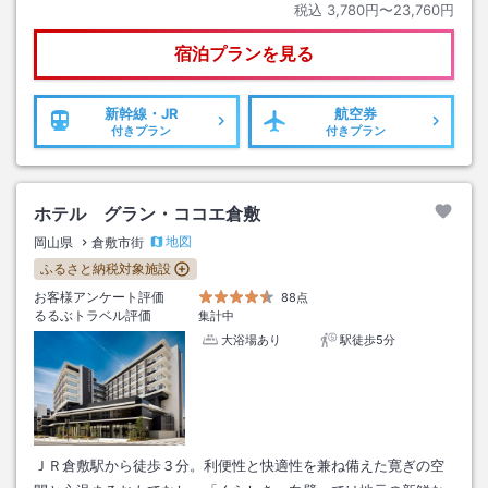
税込
3,780円〜23,760円
宿泊プランを見る
新幹線・JR
航空券
付きプラン
付きプラン
ホテル グラン・ココエ倉敷
地図
岡山県
倉敷市街
ふるさと納税対象施設
お客様アンケート評価
88点
るるぶトラベル評価
集計中
大浴場あり
駅徒歩5分
ＪＲ倉敷駅から徒歩３分。利便性と快適性を兼ね備えた寛ぎの空