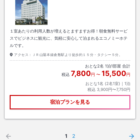
１室あたりの利用人数が増えるとますますお得！朝食無料サービ
スでビジネスに観光に、気軽に安心して泊まれるエコノミーホテ
ルです。
アクセス：
ＪＲ山陽本線倉敷駅より徒歩約１５分・タクシー５分。
おとな
2
名
1
泊
1
部屋 合計
7,800
15,500
税込
円
〜
円
おとな1名 (
2
名1室)｜
1
泊
税込
3,900円〜7,750円
宿泊プランを見る
1
2