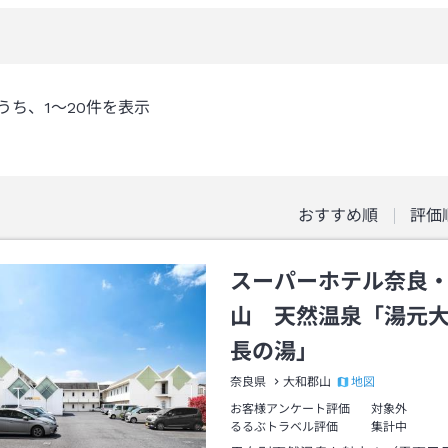
うち、
1～20
件を表示
おすすめ順
評価
スーパーホテル奈良
山 天然温泉「湯元
長の湯」
地図
奈良県
大和郡山
お客様アンケート評価
対象外
るるぶトラベル評価
集計中