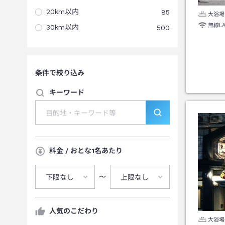
20km以内
85
大浴場
無線L
30km以内
500
条件で絞り込み
キーワード
料金 / おとな1名あたり
〜
下限なし
上限なし
人気のこだわり
大浴場