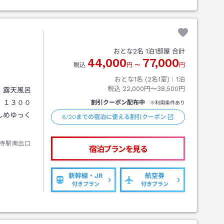
おとな
2
名
1
泊
1
部屋 合計
44,000
77,000
税込
円
〜
円
おとな1名 (
2
名1室)｜
1
泊
税込
22,000円〜38,500円
、露天風呂
、１３００
割引クーポン配布中
※利用条件あり
しめゆっく
8/20までの宿泊に使える割引クーポン
寺駅南出口
宿泊プランを見る
新幹線・JR
航空券
付きプラン
付きプラン