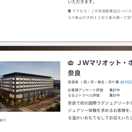
いただきます。
アクセス：
ＪＲ奈良駅東出口→バス
ら六条山行き約１２分三条大路一丁目
約１分
ＪＷマリオット・
奈良
地図
奈良県
西ノ京・柳生・月ケ瀬
お客様アンケート評価
集計中
るるぶトラベル評価
集計中
奈良で初の国際ラグジュアリーホ
ジュアリー体験を求めるお客様を
る温かいおもてなしでお迎えいた
あり