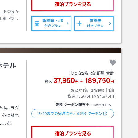
宿泊プランを見る
ＪＲ奈良か
下車→徒歩
新幹線・JR
航空券
付きプラン
付きプラン
ホテル
おとな
2
名
1
泊
1
部屋 合計
37,950
189,750
税込
円
〜
円
おとな1名 (
2
名1室)｜
1
泊
税込
18,975円〜94,875円
割引クーポン配布中
※利用条件あり
テル。ラグ
8/20までの宿泊に使える割引クーポン
、心に触れ
します。
宿泊プランを見る