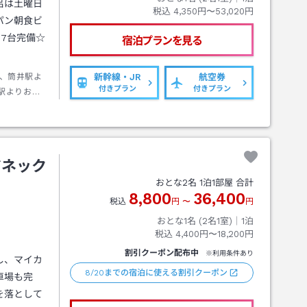
呂は土曜日
税込
4,350円〜53,020円
パン朝食ビ
7台完備☆
宿泊プランを見る
、筒井駅よ
新幹線・JR
航空券
付きプラン
付きプラン
駅よりお車
アネック
おとな
2
名
1
泊
1
部屋 合計
8,800
36,400
税込
円
〜
円
おとな1名 (
2
名1室)｜
1
泊
税込
4,400円〜18,200円
割引クーポン配布中
※利用条件あり
し、マイカ
8/20までの宿泊に使える割引クーポン
車場も完
を落として