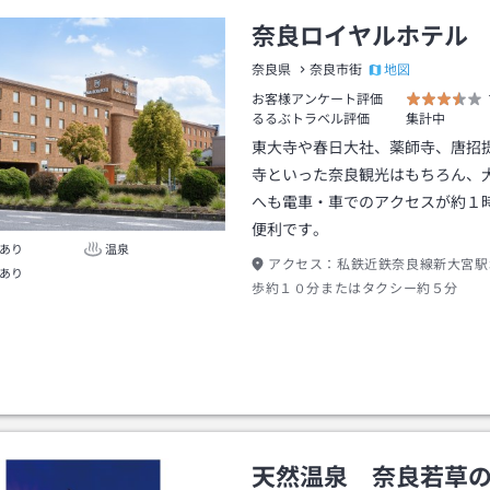
奈良ロイヤルホテル
地図
奈良県
奈良市街
お客様アンケート評価
るるぶトラベル評価
集計中
東大寺や春日大社、薬師寺、唐招
寺といった奈良観光はもちろん、
へも電車・車でのアクセスが約１
便利です。
あり
温泉
アクセス：
私鉄近鉄奈良線新大宮駅
あり
歩約１０分またはタクシー約５分
天然温泉 奈良若草