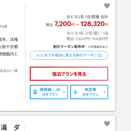
おとな
2
名
1
泊
1
部屋 合計
7,200
128,320
税込
円
〜
円
75点
おとな1名 (
2
名1室)｜
1
泊
税込
3,600円〜64,160円
提寺、法隆
大阪や京都
割引クーポン配布中
※利用条件あり
時間圏内と
8/20までの宿泊に使える割引クーポン
北出口→徒
宿泊プランを見る
新幹線・JR
航空券
付きプラン
付きプラン
の湯 ダ