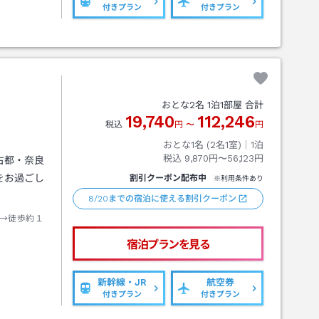
付きプラン
付きプラン
おとな
2
名
1
泊
1
部屋 合計
19,740
112,246
税込
円
〜
円
おとな1名 (
2
名1室)｜
1
泊
税込
9,870円〜56,123円
古都・奈良
をお過ごし
割引クーポン配布中
※利用条件あり
8/20までの宿泊に使える割引クーポン
→徒歩約１
宿泊プランを見る
新幹線・JR
航空券
付きプラン
付きプラン