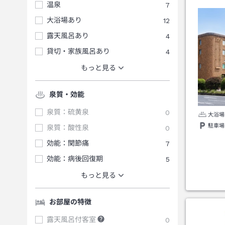
温泉
7
大浴場あり
12
露天風呂あり
4
貸切・家族風呂あり
4
もっと見る
泉質・効能
泉質：硫黄泉
0
大浴場
駐車場
泉質：酸性泉
0
効能：関節痛
7
効能：病後回復期
5
もっと見る
お部屋の特徴
露天風呂付客室
0