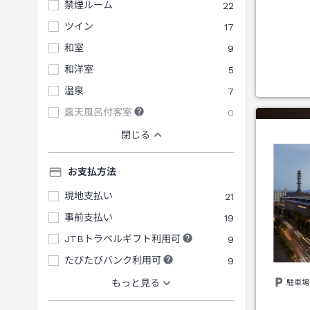
禁煙ルーム
22
ツイン
17
和室
9
和洋室
5
温泉
7
露天風呂付客室
0
閉じる
お支払方法
現地支払い
21
事前支払い
19
JTBトラベルギフト利用可
9
たびたびバンク利用可
9
もっと見る
駐車場