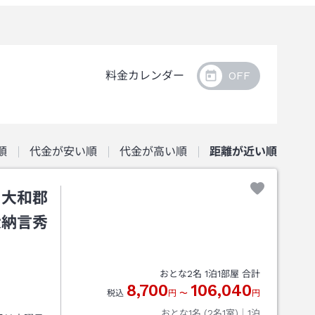
料金カレンダー
順
代金が安い順
代金が高い順
距離が近い順
・大和郡
大納言秀
おとな
2
名
1
泊
1
部屋 合計
8,700
106,040
税込
円
〜
円
おとな1名 (
2
名1室)｜
1
泊