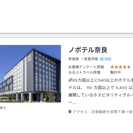
ノボテル奈良
地図
奈良県
奈良市街
お客様アンケート評価
るるぶトラベル評価
集計中
🌈65カ国以上に540以上のホテ
テルは、 110 カ国以上で 5,400
展開しているホスピタリティグル
ー…
あり
アクセス：
近鉄線新大宮駅下車→徒