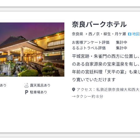
奈良パークホテル
地図
奈良県
西ノ京・柳生・月ケ瀬
お客様アンケート評価
集計中
るるぶトラベル評価
集計中
平城宮跡・朱雀門の西方に位置し
のある自家源泉の宝来温泉を有し
年前の宮廷料理「天平の宴」も楽
り寛いでいただけます
あり
露天風呂あり
アクセス：
私鉄近鉄奈良線大和西大
駐車場あり
→タクシー約８分