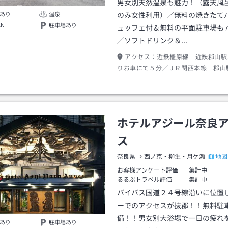
男女別天然温泉も魅力！（露天風
あり
温泉
のみ女性利用）／無料の焼きたて
AN
駐車場あり
ュッフェ付＆無料の平面駐車場も7
／ソフトドリンク＆…
アクセス：
近鉄橿原線 近鉄郡山駅
りお車にて５分／ＪＲ関西本線 郡山
にて５分
ホテルアジール奈良
ス
地図
奈良県
西ノ京・柳生・月ケ瀬
お客様アンケート評価
集計中
るるぶトラベル評価
集計中
バイパス国道２４号線沿いに位置
ーでのアクセスが抜郡！！無料駐
備！！男女別大浴場で一日の疲れ
あり
駐車場あり