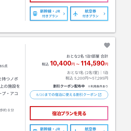
新幹線・JR
航空券
付きプラン
付きプラン
おとな
2
名
1
泊
1
部屋 合計
10,400
114,590
税込
円
〜
円
85点
おとな1名 (
2
名1室)｜
1
泊
税込
5,200円〜57,295円
ルを持つノボ
 以上の施設を
割引クーポン配布中
※利用条件あり
ープ・アコ
8/20までの宿泊に使える割引クーポン
歩約８分
宿泊プランを見る
新幹線・JR
航空券