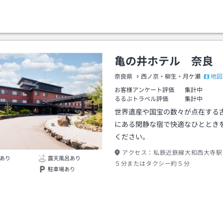
亀の井ホテル 奈良
地図
奈良県
西ノ京・柳生・月ケ瀬
お客様アンケート評価
集計中
るるぶトラベル評価
集計中
世界遺産や国宝の数々が点在する
にある閑静な宿で快適なひととき
ください。
アクセス：
私鉄近鉄線大和西大寺駅
あり
露天風呂あり
５分またはタクシー約５分
駐車場あり