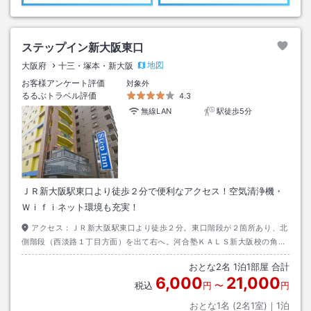
ステップイン新大阪東口
地図
大阪府
十三・塚本・新大阪
お客様アンケート評価
対象外
るるぶトラベル評価
4.3
無線LAN
駅徒歩5分
ＪＲ新大阪駅東口より徒歩２分で便利なアクセス！空気清浄機・
Ｗｉｆｉネット環境も充実！
アクセス：
ＪＲ新大阪駅東口より徒歩２分。東口階段が２箇所あり、北
側階段（西淡路１丁目方面）を出て右へ。河合塾ＫＡＬＳ新大阪校の角を
右折してすぐ。かわいい黄色の建物が目印です。
おとな
2
名
1
泊
1
部屋 合計
6,000
21,000
税込
円
〜
円
おとな1名 (
2
名1室)｜
1
泊