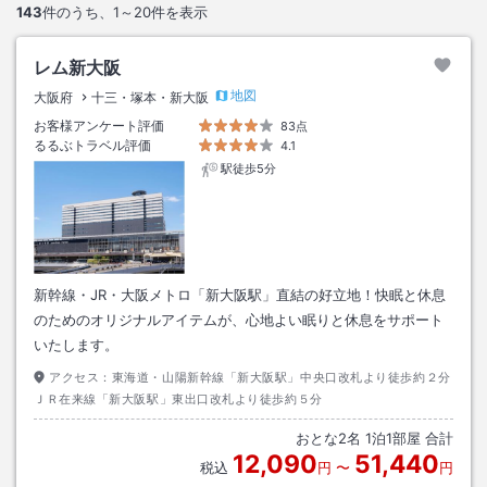
143
件のうち、
1～20
件を表示
レム新大阪
地図
大阪府
十三・塚本・新大阪
お客様アンケート評価
83点
るるぶトラベル評価
4.1
駅徒歩5分
新幹線・JR・大阪メトロ「新大阪駅」直結の好立地！快眠と休息
のためのオリジナルアイテムが、心地よい眠りと休息をサポート
いたします。
アクセス：
東海道・山陽新幹線「新大阪駅」中央口改札より徒歩約２分
ＪＲ在来線「新大阪駅」東出口改札より徒歩約５分
おとな
2
名
1
泊
1
部屋 合計
12,090
51,440
税込
円
〜
円