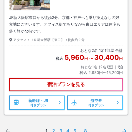
JR新大阪駅東口から徒歩2分。京都・神戸へも乗り換えなしの好
立地にございます。オフィス街でありながら東口エリアは住宅も
多く静かな街です。
アクセス：
ＪＲ新大阪駅【東口】→徒歩約２分
おとな
2
名
1
泊
1
部屋 合計
5,960
30,400
税込
円
〜
円
おとな1名 (
2
名1室)｜
1
泊
税込
2,980円〜15,200円
宿泊プランを見る
新幹線・JR
航空券
付きプラン
付きプラン
1
2
3
4
5
...
8