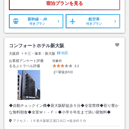
宿泊プランを見る
新幹線・JR
航空券
付きプラン
付きプラン
コンフォートホテル新大阪
地図
大阪府
十三・塚本・新大阪
お客様アンケート評価
対象外
るるぶトラベル評価
3.2
駅徒歩5分
◆自動チェックイン機◆新大阪駅徒歩５分◆全室禁煙◆彩り豊か
な無料朝食◆全室Ｗｉ－Ｆｉ◆小学６年生まで添い寝無料◆
アクセス：
ＪＲ新大阪駅正面口出口→徒歩約５分