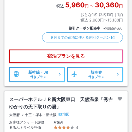
5,960
30,360
税込
円
〜
円
おとな1名 (
2
名1室)｜
1
泊
税込
2,980円〜15,180円
割引クーポン配布中
※利用条件あり
９月までの宿泊に使える割引クーポン
宿泊プランを見る
新幹線・JR
航空券
付きプラン
付きプラン
スーパーホテルＪＲ新大阪東口 天然温泉「秀吉
ゆかりの天下取りの湯」
地図
大阪府
十三・塚本・新大阪
お客様アンケート評価
対象外
るるぶトラベル評価
4