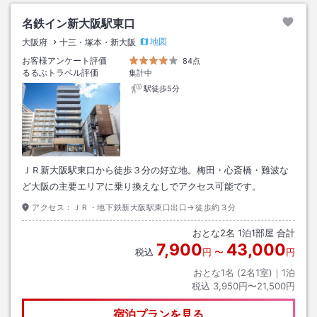
名鉄イン新大阪駅東口
地図
大阪府
十三・塚本・新大阪
お客様アンケート評価
84点
るるぶトラベル評価
集計中
駅徒歩5分
ＪＲ新大阪駅東口から徒歩３分の好立地。梅田・心斎橋・難波な
ど大阪の主要エリアに乗り換えなしでアクセス可能です。
アクセス：
ＪＲ・地下鉄新大阪駅東口出口→徒歩約３分
おとな
2
名
1
泊
1
部屋 合計
7,900
43,000
税込
円
〜
円
おとな1名 (
2
名1室)｜
1
泊
税込
3,950円〜21,500円
宿泊プランを見る