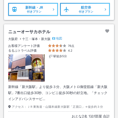
新幹線・JR
航空券
付きプラン
付きプラン
ニューオーサカホテル
地図
大阪府
十三・塚本・新大阪
お客様アンケート評価
76点
るるぶトラベル評価
4.2
駅徒歩5分
新幹線「新大阪駅」より徒歩３分、大阪メトロ御堂筋線「新大阪
駅」7番出口徒歩30秒、コンビニ徒歩30秒の好立地。「チェック
インアドバンスサービ…
アクセス：
ＪＲ東海道・山陽本線新大阪駅「正面口」→徒歩約３分
おとな
2
名
1
泊
1
部屋 合計