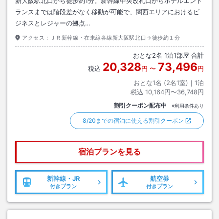
新大阪駅北口から徒歩約1分。新幹線中央改札口からホテルエント
ランスまでは階段差がなく移動が可能で、関西エリアにおけるビ
ジネスとレジャーの拠点…
アクセス：
ＪＲ新幹線・在来線各線新大阪駅北口→徒歩約１分
おとな
2
名
1
泊
1
部屋 合計
20,328
73,496
税込
円
〜
円
おとな1名 (
2
名1室)｜
1
泊
税込
10,164円〜36,748円
割引クーポン配布中
※利用条件あり
8/20までの宿泊に使える割引クーポン
宿泊プランを見る
新幹線・JR
航空券
付きプラン
付きプラン