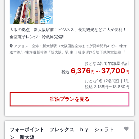
大阪の拠点、新大阪駅前！ビジネス、長期観光などに大変便利！
全室電子レンジ・冷蔵庫完備!!
アクセス：
空港：新大阪駅→大阪国際空港まで所要時間約40分JR東海
道本線/JR東海道新幹線「新大阪」駅 東口 徒歩 約3分地下鉄御堂筋線 「新
大阪」駅 5番出口 徒歩 約7分阪急京都線 「南方」駅 きた東口 徒歩 約10
おとな
2
名
1
泊
1
部屋 合計
分
6,376
37,700
税込
円
〜
円
おとな1名 (
2
名1室)｜
1
泊
税込
3,188円〜18,850円
宿泊プランを見る
フォーポイント フレックス ｂｙ シェラト
ン 新大阪