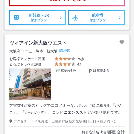
新幹線・JR
航空券
付きプラン
付きプラン
ヴィアイン新大阪ウエスト
地図
大阪府
十三・塚本・新大阪
お客様アンケート評価
75点
るるぶトラベル評価
4.1
駅徒歩5分
駐車場あり
客室数421室のビッグでエコノミーなホテル。1階に和食処「がん
こ」、「かっぽうぎ」、コンビニエンスストアがあり便利です。
アクセス：
ＪＲ東海道・山陽新幹線新大阪駅西口出口→徒歩約５分
おとな
2
名
1
泊
1
部屋 合計