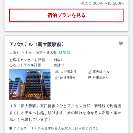
税込
3,000円〜10,500円
宿泊プランを見る
アパホテル〈新大阪駅前〉
地図
大阪府
十三・塚本・新大阪
お客様アンケート評価
対象外
るるぶトラベル評価
集計中
大浴場あり
露天風呂あり
駅徒歩5分
駐車場あり
ＪＲ「新大阪駅」東口徒歩２分とアクセス抜群！新幹線で到着後
すぐにホテルへお越し頂けます！旅の疲れを癒せる大浴場・露天
風呂も完備しています！
アクセス：
ＪＲ東海道本線新大阪駅東出口→徒歩約２分