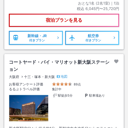
おとな1名 (
2
名1室)｜
1
泊
税込
6,045円〜25,720円
宿泊プランを見る
新幹線・JR
航空券
付きプラン
付きプラン
コートヤード・バイ・マリオット新大阪ステーシ
ョン
地図
大阪府
十三・塚本・新大阪
お客様アンケート評価
89点
るるぶトラベル評価
集計中
駅徒歩5分
駐車場あり