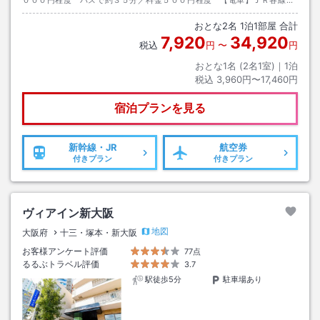
０００円程度 バスで約３５分／料金５００円程度 【電車】ＪＲ各線新
大阪駅下車 徒歩約６分 【お車】阪神高速１１号池田線 塚本ＩＣ利用
おとな
2
名
1
泊
1
部屋 合計
7,920
34,920
税込
円
〜
円
おとな1名 (
2
名1室)｜
1
泊
税込
3,960円〜17,460円
宿泊プランを見る
新幹線・JR
航空券
付きプラン
付きプラン
ヴィアイン新大阪
地図
大阪府
十三・塚本・新大阪
お客様アンケート評価
77点
るるぶトラベル評価
3.7
駅徒歩5分
駐車場あり