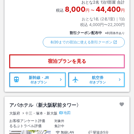
おとな
2
名
1
泊
1
部屋 合計
8,000
44,400
税込
円
〜
円
おとな1名 (
2
名1室)｜
1
泊
税込
4,000円〜22,200円
割引クーポン配布中
※利用条件あり
8/20までの宿泊に使える割引クーポン
宿泊プランを見る
新幹線・JR
航空券
付きプラン
付きプラン
アパホテル〈新大阪駅前タワー〉
地図
大阪府
十三・塚本・新大阪
お客様アンケート評価
対象外
るるぶトラベル評価
集計中
無線LAN
駅徒歩5分