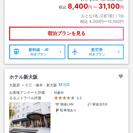
8,400
31,100
税込
円
〜
円
おとな1名 (
2
名1室)｜
1
泊
税込
4,200円〜15,550円
宿泊プランを見る
新幹線・JR
航空券
付きプラン
付きプラン
ホテル新大阪
地図
大阪府
十三・塚本・新大阪
お客様アンケート評価
対象外
るるぶトラベル評価
3.3
無線LAN
駅徒歩5分
駐車場あり