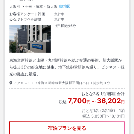
地図
大阪府
十三・塚本・新大阪
お客様アンケート評価
集計中
るるぶトラベル評価
集計中
駅徒歩5分
東海道新幹線と山陽・九州新幹線を結ぶ交通の要衝、新大阪駅か
ら徒歩3分の好立地に誕生。地下鉄御堂筋線も通り、ビジネス・観
光の拠点に最適。
アクセス：
ＪＲ東海道新幹線新大阪駅正面口出口→徒歩約３分
おとな
2
名
1
泊
1
部屋 合計
7,700
36,202
税込
円
〜
円
おとな1名 (
2
名1室)｜
1
泊
税込
3,850円〜18,101円
宿泊プランを見る