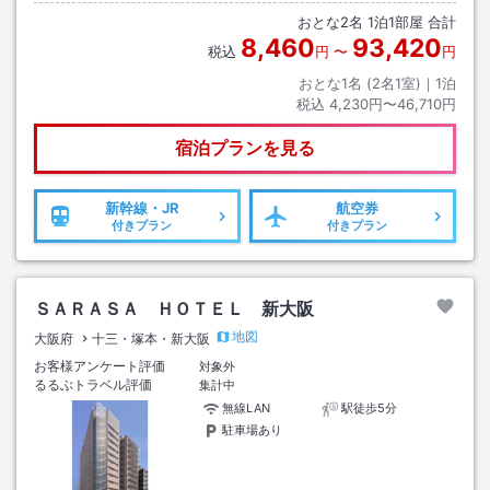
おとな
2
名
1
泊
1
部屋 合計
8,460
93,420
税込
円
〜
円
おとな1名 (
2
名1室)｜
1
泊
税込
4,230円〜46,710円
宿泊プランを見る
新幹線・JR
航空券
付きプラン
付きプラン
ＳＡＲＡＳＡ ＨＯＴＥＬ 新大阪
地図
大阪府
十三・塚本・新大阪
お客様アンケート評価
対象外
るるぶトラベル評価
集計中
無線LAN
駅徒歩5分
駐車場あり