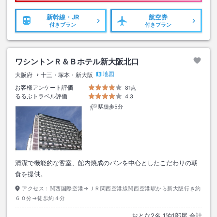
新幹線・JR
航空券
付きプラン
付きプラン
ワシントンＲ＆Ｂホテル新大阪北口
地図
大阪府
十三・塚本・新大阪
お客様アンケート評価
81点
るるぶトラベル評価
4.3
駅徒歩5分
清潔で機能的な客室、館内焼成のパンを中心としたこだわりの朝
食を提供。
アクセス：
関西国際空港→ＪＲ関西空港線関西空港駅から新大阪行き約
６０分→徒歩約４分
おとな
2
名
1
泊
1
部屋 合計