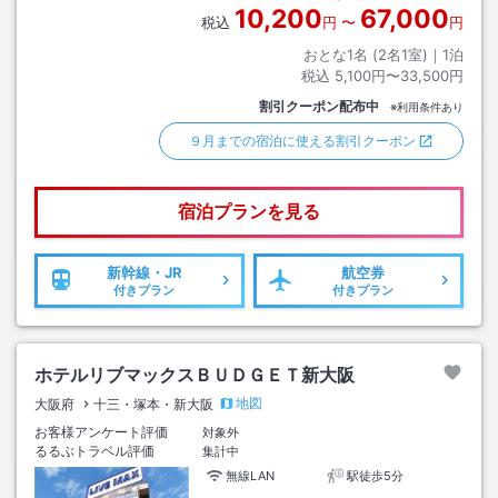
10,200
67,000
税込
円
〜
円
おとな1名 (
2
名1室)｜
1
泊
税込
5,100円〜33,500円
割引クーポン配布中
※利用条件あり
９月までの宿泊に使える割引クーポン
宿泊プランを見る
新幹線・JR
航空券
付きプラン
付きプラン
ホテルリブマックスＢＵＤＧＥＴ新大阪
地図
大阪府
十三・塚本・新大阪
お客様アンケート評価
対象外
るるぶトラベル評価
集計中
無線LAN
駅徒歩5分