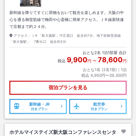
新幹線を降りてすぐに荷物をおいて観光を楽しめます。大阪の中
心を通る御堂筋線で梅田や心斎橋に簡単アクセス。ＪＲ線新快速
で京都まで約２４分。
アクセス：
ＪＲ「新大阪駅」1F正面口 徒歩約7分、地下鉄御堂筋線
「新大阪駅」 7番出口 徒歩約3分
おとな
2
名
1
泊
1
部屋 合計
9,900
78,600
税込
円
〜
円
おとな1名 (
2
名1室)｜
1
泊
税込
4,950円〜39,300円
宿泊プランを見る
新幹線・JR
航空券
付きプラン
付きプラン
ホテルマイステイズ新大阪コンファレンスセンタ