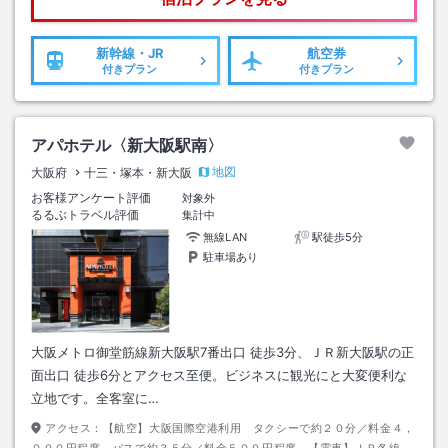
新幹線・JR
航空券
付きプラン
付きプラン
アパホテル〈新大阪駅南〉
地図
大阪府
十三・塚本・新大阪
お客様アンケート評価
対象外
るるぶトラベル評価
集計中
無線LAN
駅徒歩5分
駐車場あり
大阪メトロ御堂筋線新大阪駅7番出口 徒歩3分、ＪＲ新大阪駅の正
面出口 徒歩6分とアクセス至便。ビジネスに観光にと大変便利な
立地です。全客室に…
アクセス：
【航空】大阪国際空港利用 タクシーで約２０分／料金４，