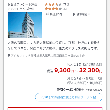
お客様アンケート評価
78点
るるぶトラベル評価
3.5
駅徒歩5分
駐車場あり
大阪の玄関口、ＪＲ新大阪駅前に位置し、京都、神戸にも乗換え
なしで３０分。関西エリアの出張、観光のアクセスの拠点です。
アクセス：
ＪＲ新幹線新大阪駅１階正面出口→徒歩約５分
おとな
2
名
1
泊
1
部屋 合計
9,300
32,300
税込
円
〜
円
おとな1名 (
2
名1室)｜
1
泊
税込
4,650円〜16,150円
割引クーポン配布中
※利用条件あり
8/20までの宿泊に使える割引クーポン