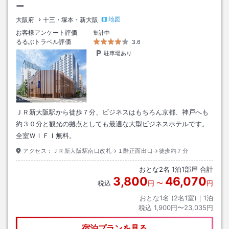
ー
地図
大阪府
十三・塚本・新大阪
お客様アンケート評価
集計中
るるぶトラベル評価
3.6
駐車場あり
ＪＲ新大阪駅から徒歩７分、ビジネスはもちろん京都、神戸へも
約３０分と観光の拠点としても最適な大型ビジネスホテルです。
全室ＷＩＦＩ無料。
アクセス：
ＪＲ新大阪駅南口改札→１階正面出口→徒歩約７分
おとな
2
名
1
泊
1
部屋 合計
3,800
46,070
税込
円
〜
円
おとな1名 (
2
名1室)｜
1
泊
税込
1,900円〜23,035円
宿泊プランを見る