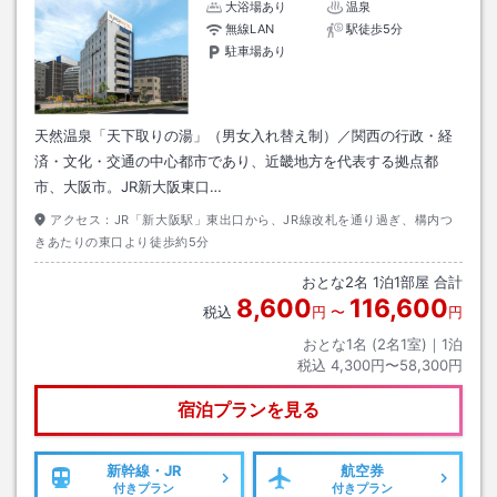
大浴場あり
温泉
無線LAN
駅徒歩5分
駐車場あり
天然温泉「天下取りの湯」（男女入れ替え制）／関西の行政・経
済・文化・交通の中心都市であり、近畿地方を代表する拠点都
市、大阪市。JR新大阪東口…
アクセス：
JR「新大阪駅」東出口から、JR線改札を通り過ぎ、構内つ
きあたりの東口より徒歩約5分
おとな
2
名
1
泊
1
部屋 合計
8,600
116,600
税込
円
〜
円
おとな1名 (
2
名1室)｜
1
泊
税込
4,300円〜58,300円
宿泊プランを見る
新幹線・JR
航空券
付きプラン
付きプラン