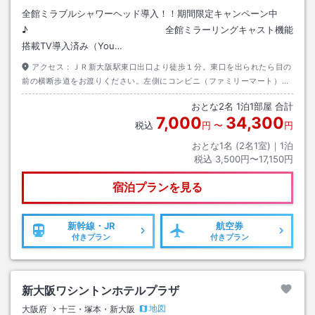
全館ミラブルシャワーヘッド導入！！期間限定キャンペーン中
♪ 全館ミラーリングキャスト機能
搭載TV導入済み（You…
アクセス：
ＪＲ新大阪駅東口出口より徒歩１分。東口を出られたら目の
前の横断歩道をお渡りください。左側にコンビニ（ファミリーマート）が
あります。コンビニ右横の細い路地（上に青い看板目印）が直接ホテル裏
おとな
2
名
1
泊
1
部屋 合計
口へ繋がっております。
7,000
34,300
税込
円
〜
円
おとな1名 (
2
名1室)｜
1
泊
税込
3,500円〜17,150円
宿泊プランを見る
新幹線・JR
航空券
付きプラン
付きプラン
新大阪ワシントンホテルプラザ
地図
大阪府
十三・塚本・新大阪