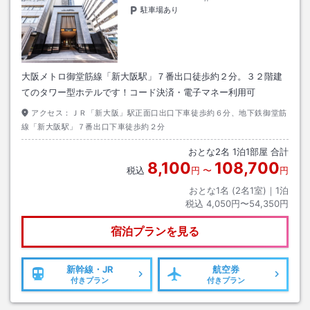
駐車場あり
大阪メトロ御堂筋線「新大阪駅」７番出口徒歩約２分。３２階建
てのタワー型ホテルです！コード決済・電子マネー利用可
アクセス：
ＪＲ「新大阪」駅正面口出口下車徒歩約６分、地下鉄御堂筋
線「新大阪駅」７番出口下車徒歩約２分
おとな
2
名
1
泊
1
部屋 合計
8,100
108,700
税込
円
〜
円
おとな1名 (
2
名1室)｜
1
泊
税込
4,050円〜54,350円
宿泊プランを見る
新幹線・JR
航空券
付きプラン
付きプラン