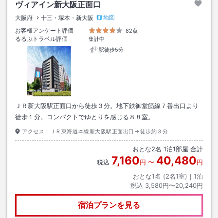
ヴィアイン新大阪正面口
地図
大阪府
十三・塚本・新大阪
お客様アンケート評価
82点
るるぶトラベル評価
集計中
駅徒歩5分
ＪＲ新大阪駅正面口から徒歩３分。地下鉄御堂筋線７番出口より
徒歩１分。コンパクトでゆとりを感じる８８室。
アクセス：
ＪＲ東海道本線新大阪駅正面出口→徒歩約３分
おとな
2
名
1
泊
1
部屋 合計
7,160
40,480
税込
円
〜
円
おとな1名 (
2
名1室)｜
1
泊
税込
3,580円〜20,240円
宿泊プランを見る