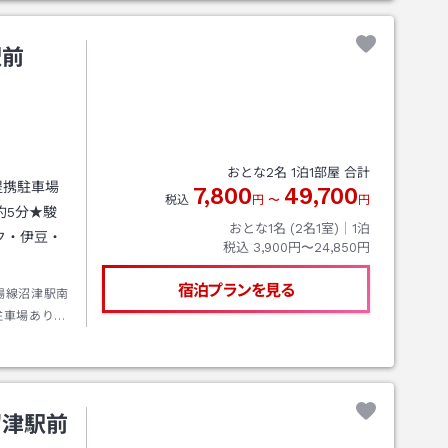
駅前
おとな
2
名
1
泊
1
部屋 合計
提携駐車場
7,800
49,700
税込
円
〜
円
約5分★駿
おとな1名 (
2
名1室)｜
1
泊
ク・伊豆・
税込
3,900円〜24,850円
宿泊プランを見る
場線沼津駅南
駐車場あり】
沼津駅前