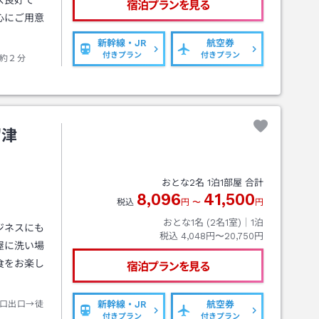
ス良好で
宿泊プランを見る
心にご用意
新幹線・JR
航空券
付きプラン
付きプラン
約２分
沼津
おとな
2
名
1
泊
1
部屋 合計
8,096
41,500
税込
円
〜
円
おとな1名 (
2
名1室)｜
1
泊
ジネスにも
税込
4,048円〜20,750円
屋に洗い場
食をお楽し
宿泊プランを見る
口出口→徒
新幹線・JR
航空券
付きプラン
付きプラン