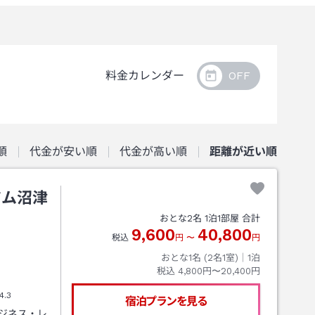
料金カレンダー
順
代金が安い順
代金が高い順
距離が近い順
アム沼津
おとな
2
名
1
泊
1
部屋 合計
9,600
40,800
税込
円
〜
円
おとな1名 (
2
名1室)｜
1
泊
税込
4,800円〜20,400円
4.3
宿泊プランを見る
ジネス・レ