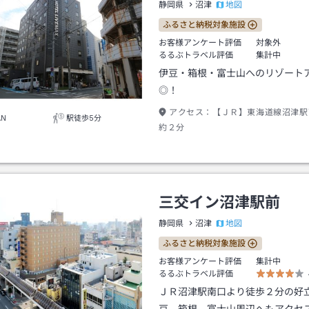
地図
静岡県
沼津
ふるさと納税対象施設
お客様アンケート評価
対象外
るるぶトラベル評価
集計中
伊豆・箱根・富士山へのリゾート
◎！
アクセス：
【ＪＲ】東海道線沼津駅
AN
駅徒歩5分
約２分
三交イン沼津駅前
地図
静岡県
沼津
ふるさと納税対象施設
お客様アンケート評価
集計中
るるぶトラベル評価
ＪＲ沼津駅南口より徒歩２分の好