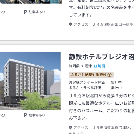
豆、箱根、富士山周辺へもアクセ
す。有料朝食は地元の名産品を中
5分
駐車場あり
しています。
アクセス：
ＪＲ沼津駅南出口→徒歩
静鉄ホテルプレジオ
地図
静岡県
沼津
ふるさと納税対象施設
お客様アンケート評価
集計中
るるぶトラベル評価
集計中
ＪＲ沼津駅北口から徒歩３分のビ
観光にも最適なホテル。広いお部
付きのバスルーム、こだわりの朝
5分
駐車場あり
み下さい。
アクセス：
ＪＲ東海道本線沼津駅北