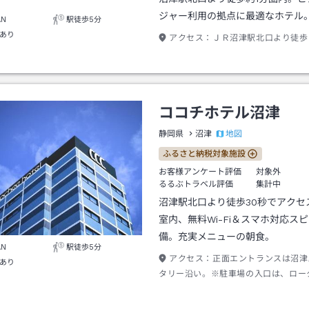
ジャー利用の拠点に最適なホテル
AN
駅徒歩5分
あり
アクセス：
ＪＲ沼津駅北口より徒歩
ココチホテル沼津
地図
静岡県
沼津
ふるさと納税対象施設
お客様アンケート評価
対象外
るるぶトラベル評価
集計中
沼津駅北口より徒歩30秒でアクセ
室内、無料Wi-Fi＆スマホ対応ス
備。充実メニューの朝食。
AN
駅徒歩5分
アクセス：
正面エントランスは沼津
あり
タリー沿い。※駐車場の入口は、ロー
逆側（ホテル西側面）になります。※