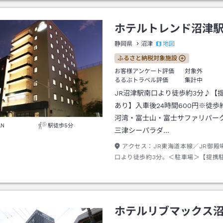
ホテルトレンド沼津
地図
静岡県
沼津
ふるさと納税対象施設
お客様アンケート評価
対象外
るるぶトラベル評価
集計中
JR沼津駅南口より徒歩約3分♪【
あり】入車後24時間600円※徒歩
河湾・富士山・富士サファリパー
AN
駅徒歩5分
三津シーパラダ…
アクセス：
JR東海道本線／JR御殿
口より徒歩約3分。＜駐車場＞【提携
入車後24時間600円※徒歩約5分
ホテルリブマックス