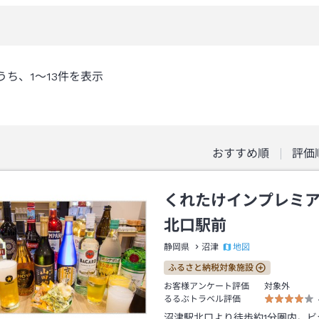
うち、
1～13
件を表示
おすすめ順
評価
くれたけインプレミ
北口駅前
地図
静岡県
沼津
ふるさと納税対象施設
お客様アンケート評価
対象外
るるぶトラベル評価
沼津駅北口より徒歩約1分圏内。ビ