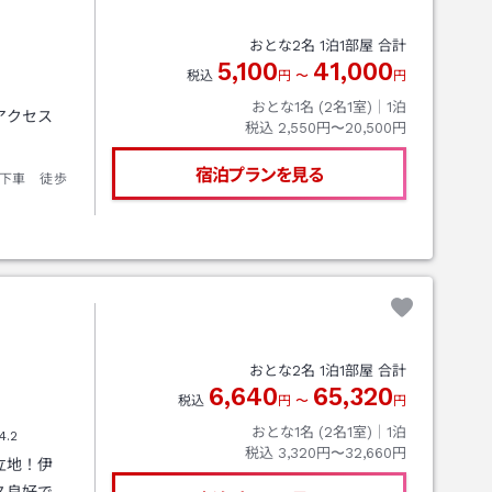
おとな
2
名
1
泊
1
部屋 合計
5,100
41,000
税込
円
〜
円
おとな1名 (
2
名1室)｜
1
泊
アクセス
税込
2,550円〜20,500円
宿泊プランを見る
下車 徒歩
おとな
2
名
1
泊
1
部屋 合計
6,640
65,320
税込
円
〜
円
おとな1名 (
2
名1室)｜
1
泊
4.2
税込
3,320円〜32,660円
立地！伊