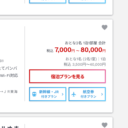
おとな
2
名
1
泊
1
部屋 合計
7,000
80,000
税込
円
〜
円
おとな1名 (
2
名1室)｜
1
泊
3.1
税込
3,500円〜40,000円
たてパンバ
i-Fi対応
宿泊プランを見る
→ＪＲ東海
新幹線・JR
航空券
付きプラン
付きプラン