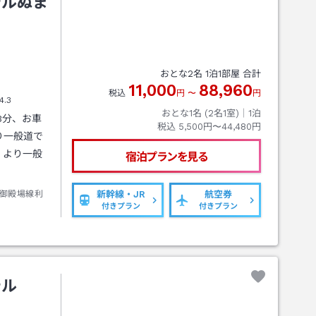
テルぬま
おとな
2
名
1
泊
1
部屋 合計
11,000
88,960
税込
円
〜
円
4.3
おとな1名 (
2
名1室)｜
1
泊
3分、お車
税込
5,500円〜44,480円
り一般道で
」より一般
宿泊プランを見る
御殿場線利
新幹線・JR
航空券
付きプラン
付きプラン
テル