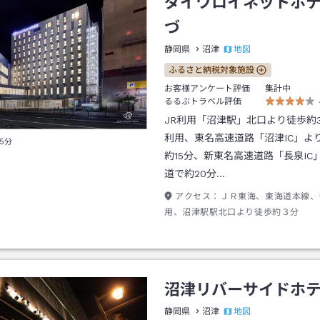
ダイワロイネットホ
づ
地図
静岡県
沼津
ふるさと納税対象施設
お客様アンケート評価
集計中
るるぶトラベル評価
JR利用「沼津駅」北口より徒歩約
利用、東名高速道路「沼津IC」よ
5分
約15分、新東名高速道路「長泉IC
道で約20分…
アクセス：
ＪＲ東海、東海道本線、
用、沼津駅駅北口より徒歩約３分
沼津リバーサイドホ
地図
静岡県
沼津