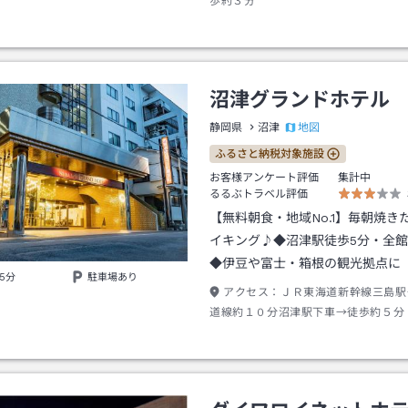
歩約３分
沼津グランドホテル
地図
静岡県
沼津
ふるさと納税対象施設
お客様アンケート評価
集計中
るるぶトラベル評価
【無料朝食・地域No.1】毎朝焼き
イキング♪◆沼津駅徒歩5分・全館W
◆伊豆や富士・箱根の観光拠点に
5分
駐車場あり
アクセス：
ＪＲ東海道新幹線三島駅
道線約１０分沼津駅下車→徒歩約５分