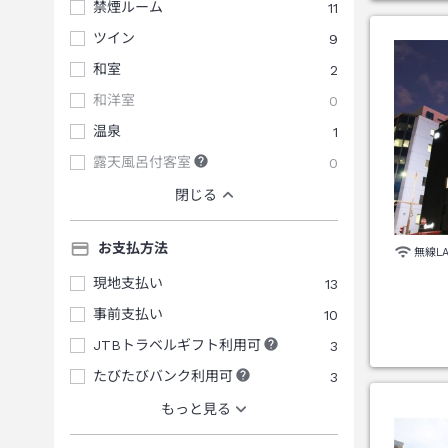
禁煙ルーム
11
ツイン
9
和室
2
和洋室
0
温泉
1
露天風呂付客室
0
閉じる
お支払方法
無線L
現地支払い
13
事前支払い
10
JTBトラベルギフト利用可
3
たびたびバンク利用可
3
もっと見る