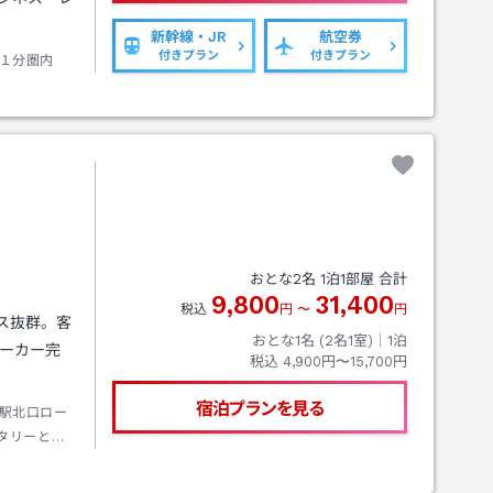
。
新幹線・JR
航空券
付きプラン
付きプラン
１分圏内
おとな
2
名
1
泊
1
部屋 合計
9,800
31,400
税込
円
〜
円
ス抜群。客
おとな1名 (
2
名1室)｜
1
泊
ピーカー完
税込
4,900円〜15,700円
宿泊プランを見る
駅北口ロー
タリーとは