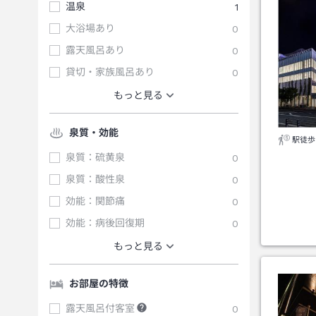
温泉
1
大浴場あり
0
露天風呂あり
0
貸切・家族風呂あり
0
もっと見る
泉質・効能
駅徒歩
泉質：硫黄泉
0
泉質：酸性泉
0
効能：関節痛
0
効能：病後回復期
0
もっと見る
お部屋の特徴
露天風呂付客室
0