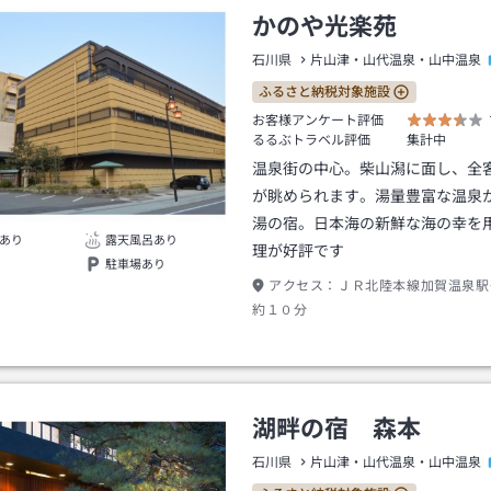
かのや光楽苑
石川県
片山津・山代温泉・山中温泉
ふるさと納税対象施設
お客様アンケート評価
るるぶトラベル評価
集計中
温泉街の中心。柴山潟に面し、全
が眺められます。湯量豊富な温泉
湯の宿。日本海の新鮮な海の幸を
あり
露天風呂あり
理が好評です
駐車場あり
アクセス：
ＪＲ北陸本線加賀温泉駅
約１０分
湖畔の宿 森本
石川県
片山津・山代温泉・山中温泉