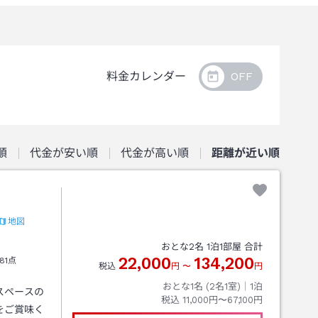
料金カレンダー
順
代金が安い順
代金が高い順
距離が近い順
地図
おとな
2
名
1
泊
1
部屋 合計
22,000
134,200
81点
税込
円
〜
円
おとな1名 (
2
名1室)｜
1
泊
スペースの
税込
11,000円〜67,100円
をご賞味く