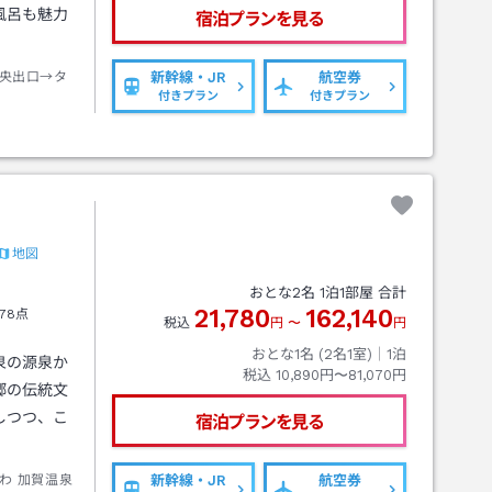
風呂も魅力
宿泊プランを見る
央出口→タ
新幹線・JR
航空券
付きプラン
付きプラン
地図
おとな
2
名
1
泊
1
部屋 合計
21,780
162,140
78点
税込
円
〜
円
おとな1名 (
2
名1室)｜
1
泊
泉の源泉か
税込
10,890円〜81,070円
郷の伝統文
しつつ、こ
宿泊プランを見る
わ 加賀温泉
新幹線・JR
航空券