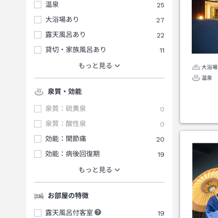
温泉
25
大浴場あり
27
露天風呂あり
22
貸切・家族風呂あり
11
もっと見る
大浴場
温泉
泉質・効能
泉質：硫黄泉
0
泉質：酸性泉
0
効能：関節痛
20
効能：病後回復期
19
もっと見る
お部屋の特徴
露天風呂付客室
19