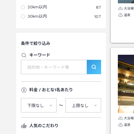
20km以内
87
大浴場
温泉
30km以内
107
条件で絞り込み
キーワード
料金 / おとな1名あたり
〜
下限なし
上限なし
大浴場
温泉
人気のこだわり