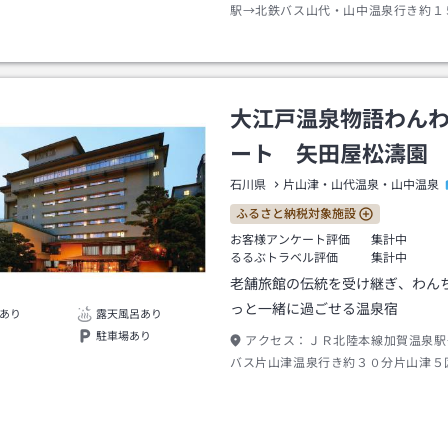
駅→北鉄バス山代・山中温泉行き約１
神社前下車徒歩２分出口→徒歩約１分
大江戸温泉物語わん
ート 矢田屋松濤園
石川県
片山津・山代温泉・山中温泉
ふるさと納税対象施設
お客様アンケート評価
集計中
るるぶトラベル評価
集計中
老舗旅館の伝統を受け継ぎ、わん
っと一緒に過ごせる温泉宿
あり
露天風呂あり
駐車場あり
アクセス：
ＪＲ北陸本線加賀温泉駅
バス片山津温泉行き約３０分片山津５
歩約３分