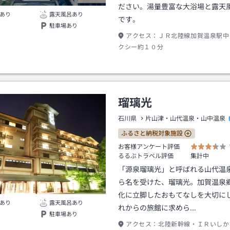
ださい。湯量豊富な大浴場と露天
あり
露天風呂あり
です。
駐車場あり
アクセス：
ＪＲ北陸線加賀温泉駅中
クシー約１０分
瑠璃光
石川県
片山津・山代温泉・山中温泉
ふるさと納税対象施設
お客様アンケート評価
るるぶトラベル評価
集計中
「源泉瑠璃光」と呼ばれる山代温
ら名を受けた、瑠璃光。加賀温泉
化に立脚したおもてなしを大切に
あり
露天風呂あり
れからの旅館に求めら…
駐車場あり
アクセス：
北陸新幹線・ＩＲいしか