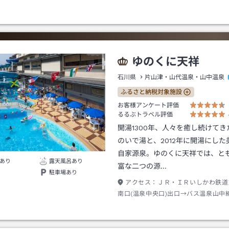
ゆのくに天祥
石川県
片山津・山代温泉・山中温泉
ふるさと納税対象施設
お客様アンケート評価
るるぶトラベル評価
開湯1300年、人々を癒し続けて
のいで湯と、2012年に開湯にした
自家源泉。ゆのくに天祥では、と
あり
露天風呂あり
富な二つの源…
駐車場あり
アクセス：
ＪＲ・ＩＲいしかわ鉄道
南口(温泉中央口)出口→バス温泉山中
ら山中温泉又は栢野行き約１１分山代
車→徒歩約１分