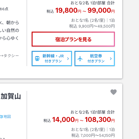
おとな
2
名
1
泊
1
部屋 合計
19,800
99,000
86点
税込
円
〜
円
おとな1名 (
2
名1室)｜
1
泊
水、朝から
税込
9,900円〜49,500円
しい自然の
から心ゆく
宿泊プランを見る
→タクシー
新幹線・JR
航空券
付きプラン
付きプラン
ト加賀山
おとな
2
名
1
泊
1
部屋 合計
地図
14,000
108,300
税込
円
〜
円
おとな1名 (
2
名1室)｜
1
泊
税込
7,000円〜54,150円