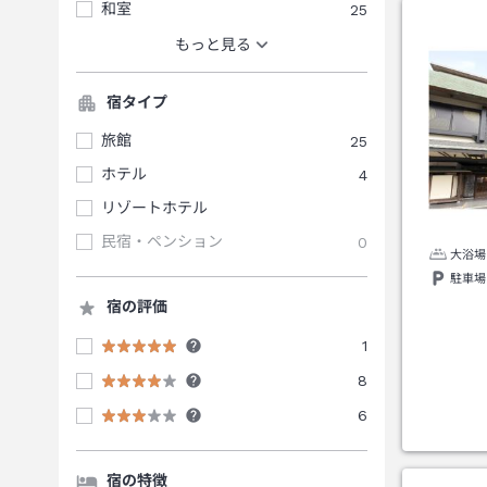
和室
25
もっと見る
宿タイプ
旅館
25
ホテル
4
リゾートホテル
民宿・ペンション
0
大浴場
駐車場
宿の評価
1
8
6
宿の特徴