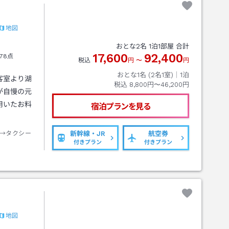
地図
おとな
2
名
1
泊
1
部屋 合計
17,600
92,400
78点
税込
円
〜
円
おとな1名 (
2
名1室)｜
1
泊
客室より湖
税込
8,800円〜46,200円
が自慢の元
用いたお料
宿泊プランを見る
→タクシー
新幹線・JR
航空券
付きプラン
付きプラン
地図