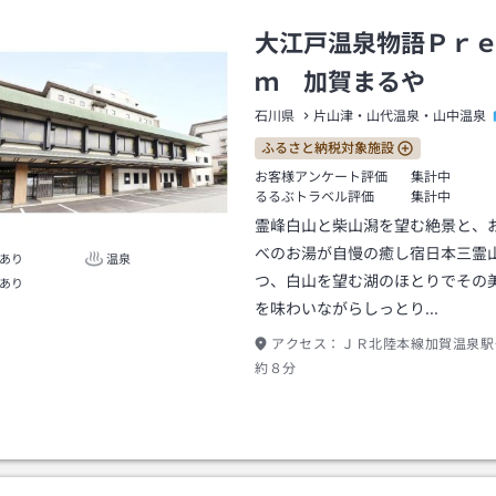
大江戸温泉物語Ｐｒ
ｍ 加賀まるや
石川県
片山津・山代温泉・山中温泉
ふるさと納税対象施設
お客様アンケート評価
集計中
るるぶトラベル評価
集計中
霊峰白山と柴山潟を望む絶景と、
べのお湯が自慢の癒し宿日本三霊
あり
温泉
つ、白山を望む湖のほとりでその
あり
を味わいながらしっとり…
アクセス：
ＪＲ北陸本線加賀温泉駅
約８分