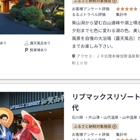
ふるさと納税対象施設
お客様アンケート評価
るるぶトラベル評価
集計中
柴山潟から望む白山連峰や湖上噴
夕刻まで七色に変わる湖の色、美
風景を自慢の大浴場（露天風呂）
あり
露天風呂あり
までお楽しみ下さい。
駐車場あり
アクセス：
ＪＲ北陸本線加賀温泉駅
約１０分
リブマックスリゾー
代
石川県
片山津・山代温泉・山中温泉
ふるさと納税対象施設
お客様アンケート評価
集計中