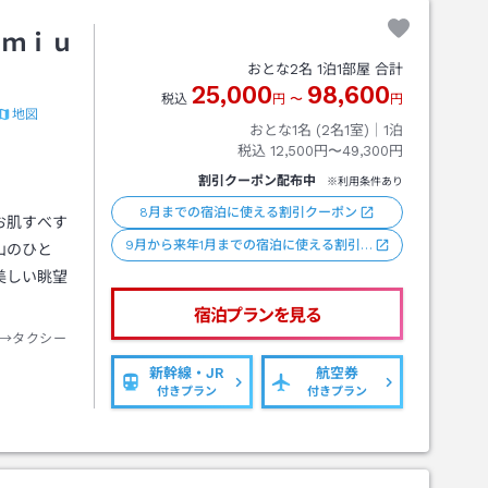
ｅｍｉｕ
おとな
2
名
1
泊
1
部屋 合計
25,000
98,600
税込
円
〜
円
地図
おとな1名 (
2
名1室)｜
1
泊
税込
12,500円〜49,300円
割引クーポン配布中
※利用条件あり
8月までの宿泊に使える割引クーポン
お肌すべす
9月から来年1月までの宿泊に使える割引…
山のひと
美しい眺望
宿泊プランを見る
→タクシー
新幹線・JR
航空券
付きプラン
付きプラン