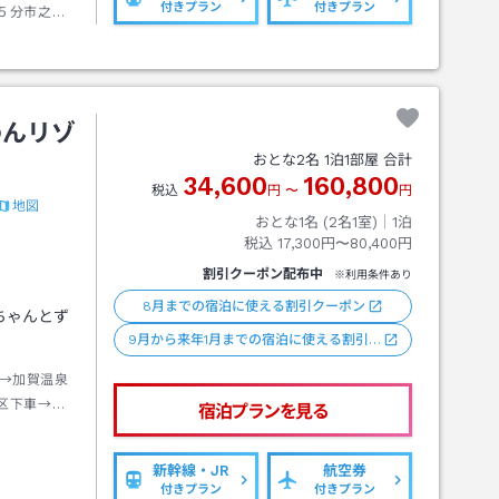
付きプラン
付きプラン
５分市之瀬
わんリゾ
おとな
2
名
1
泊
1
部屋 合計
34,600
160,800
税込
円
〜
円
地図
おとな1名 (
2
名1室)｜
1
泊
税込
17,300円〜80,400円
割引クーポン配布中
※利用条件あり
8月までの宿泊に使える割引クーポン
ちゃんとず
9月から来年1月までの宿泊に使える割引…
→加賀温泉
区下車→徒
宿泊プランを見る
新幹線・JR
航空券
付きプラン
付きプラン