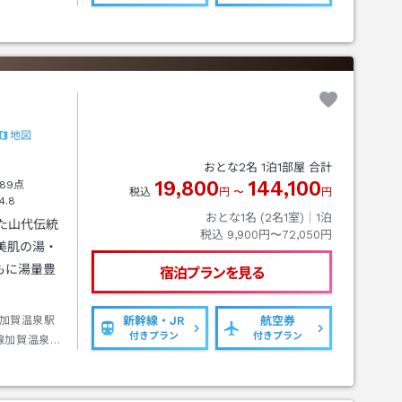
地図
おとな
2
名
1
泊
1
部屋 合計
19,800
144,100
89点
税込
円
〜
円
4.8
おとな1名 (
2
名1室)｜
1
泊
きた山代伝統
税込
9,900円〜72,050円
美肌の湯・
もに湯量豊
宿泊プランを見る
加賀温泉駅
新幹線・JR
航空券
付きプラン
付きプラン
線加賀温泉か
温泉東口下