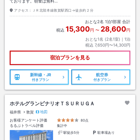
ております。朝食は無料…
アクセス：
ＪＲ北陸本線敦賀駅西口→徒歩約２分
おとな
2
名
1
泊
1
部屋 合計
15,300
28,600
税込
円
〜
円
おとな1名 (
2
名1室)｜
1
泊
税込
7,650円〜14,300円
宿泊プランを見る
新幹線・JR
航空券
付きプラン
付きプラン
ホテルグランビナリオＴＳＵＲＵＧＡ
地図
福井県
敦賀
お客様アンケート評価
80点
るるぶトラベル評価
集計中
駅徒歩5分
駐車場あり