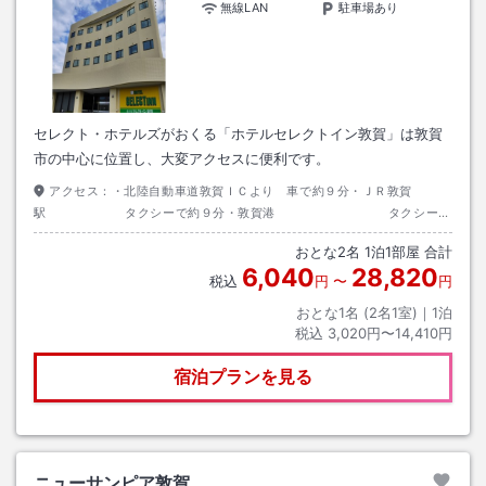
無線LAN
駐車場あり
セレクト・ホテルズがおくる「ホテルセレクトイン敦賀」は敦賀
市の中心に位置し、大変アクセスに便利です。
アクセス：
・北陸自動車道敦賀ＩＣより 車で約９分・ＪＲ敦賀
駅 タクシーで約９分・敦賀港 タクシーで
約15分
おとな
2
名
1
泊
1
部屋 合計
6,040
28,820
税込
円
〜
円
おとな1名 (
2
名1室)｜
1
泊
税込
3,020円〜14,410円
宿泊プランを見る
ニューサンピア敦賀