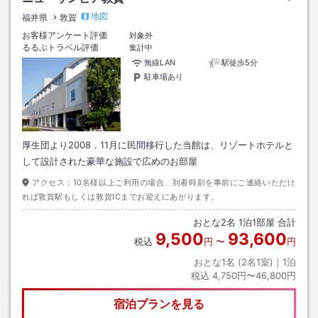
地図
福井県
敦賀
お客様アンケート評価
対象外
るるぶトラベル評価
集計中
無線LAN
駅徒歩5分
駐車場あり
厚生団より2008．11月に民間移行した当館は、リゾートホテルと
して設計された豪華な施設で広めのお部屋
アクセス：
10名様以上ご利用の場合、到着時刻を事前にご連絡いただけ
れば敦賀駅もしくは敦賀ICまでお迎えにあがります。
おとな
2
名
1
泊
1
部屋 合計
9,500
93,600
税込
円
〜
円
おとな1名 (
2
名1室)｜
1
泊
税込
4,750円〜46,800円
宿泊プランを見る