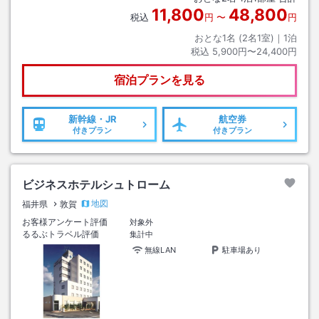
11,800
48,800
税込
円
〜
円
おとな1名 (
2
名1室)｜
1
泊
税込
5,900円〜24,400円
宿泊プランを見る
新幹線・JR
航空券
付きプラン
付きプラン
ビジネスホテルシュトローム
地図
福井県
敦賀
お客様アンケート評価
対象外
るるぶトラベル評価
集計中
無線LAN
駐車場あり