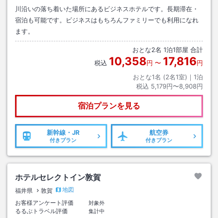
川沿いの落ち着いた場所にあるビジネスホテルです。長期滞在・
宿泊も可能です。ビジネスはもちろんファミリーでも利用になれ
ます。
おとな
2
名
1
泊
1
部屋 合計
10,358
17,816
税込
円
〜
円
おとな1名 (
2
名1室)｜
1
泊
税込
5,179円〜8,908円
宿泊プランを見る
新幹線・JR
航空券
付きプラン
付きプラン
ホテルセレクトイン敦賀
地図
福井県
敦賀
お客様アンケート評価
対象外
るるぶトラベル評価
集計中