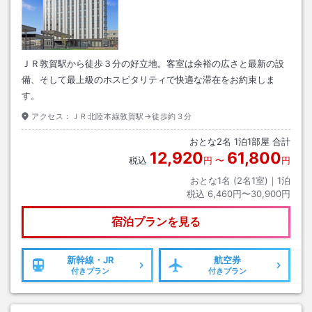
ＪＲ敦賀駅から徒歩３分の好立地。客室は余裕の広さと最新の設
備、そして最上級のホスピタリティで快適な滞在をお約束しま
す。
アクセス：
ＪＲ北陸本線敦賀駅→徒歩約３分
おとな
2
名
1
泊
1
部屋 合計
12,920
61,800
税込
円
〜
円
おとな1名 (
2
名1室)｜
1
泊
税込
6,460円〜30,900円
宿泊プランを見る
新幹線・JR
航空券
付きプラン
付きプラン