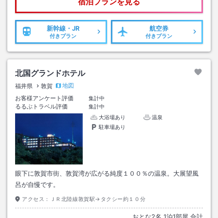
宿泊プランを見る
新幹線・JR
航空券
付きプラン
付きプラン
北国グランドホテル
地図
福井県
敦賀
お客様アンケート評価
集計中
るるぶトラベル評価
集計中
大浴場あり
温泉
駐車場あり
眼下に敦賀市街、敦賀湾が広がる純度１００％の温泉。大展望風
呂が自慢です。
アクセス：
ＪＲ北陸線敦賀駅→タクシー約１０分
おとな
2
名
1
泊
1
部屋 合計