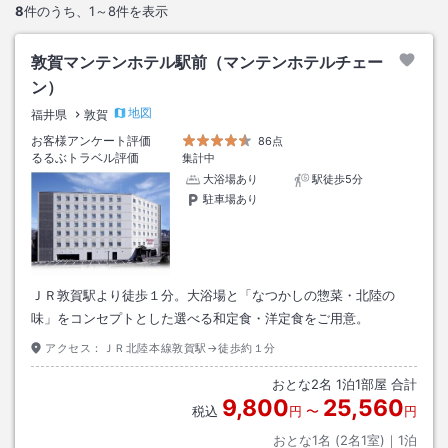
8
件のうち、
1～8
件を表示
敦賀マンテンホテル駅前（マンテンホテルチェー
ン）
地図
福井県
敦賀
お客様アンケート評価
86点
るるぶトラベル評価
集計中
大浴場あり
駅徒歩5分
駐車場あり
ＪＲ敦賀駅より徒歩１分。大浴場と「なつかしの惣菜・北陸の
味」をコンセプトとした選べる和定食・洋定食をご用意。
アクセス：
ＪＲ北陸本線敦賀駅→徒歩約１分
おとな
2
名
1
泊
1
部屋 合計
9,800
25,560
税込
円
〜
円
おとな1名 (
2
名1室)｜
1
泊