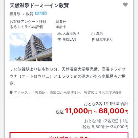
天然温泉ドーミーイン敦賀
地図
福井県
敦賀
お客様アンケート評価
対象外
るるぶトラベル評価
集計中
大浴場あり
温泉
無線LAN
駐車場あり
ＪＲ敦賀駅より徒歩約８分。天然温泉大浴場完備、高温ドライサ
ウナ（オートロウリュ）と１５０ｃｍの深さがある水風呂もご用
意。
アクセス：
「敦賀駅」西出口から徒歩8分、敦賀ICよりお車で約8分
おとな
2
名
1
泊
1
部屋 合計
11,000
68,000
税込
円
〜
円
おとな1名 (
2
名1室)｜
1
泊
税込
5,500円〜34,000円