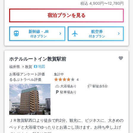
税込
4,900円〜12,780円
宿泊プランを見る
新幹線・JR
航空券
付きプラン
付きプラン
ホテルルートイン敦賀駅前
地図
福井県
敦賀
お客様アンケート評価
集計中
るるぶトラベル評価
4
大浴場あり
駅徒歩5分
駐車場あり
ＪＲ敦賀駅西口より徒歩で約2分。観光に、ビジネスに、大きめの
ベッドと大浴場でゆったりとお過ごし頂けます。お待ち申し上げ