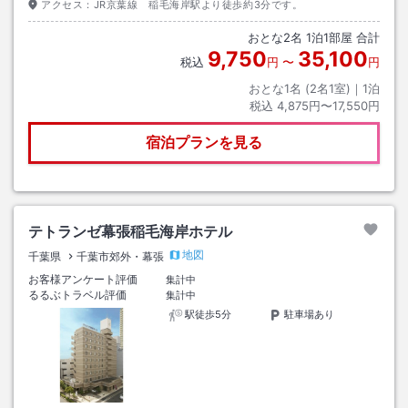
アクセス：
JR京葉線 稲毛海岸駅より徒歩約3分です。
おとな
2
名
1
泊
1
部屋 合計
9,750
35,100
税込
円
〜
円
おとな1名 (
2
名1室)｜
1
泊
税込
4,875円〜17,550円
宿泊プランを見る
テトランゼ幕張稲毛海岸ホテル
地図
千葉県
千葉市郊外・幕張
お客様アンケート評価
集計中
るるぶトラベル評価
集計中
駅徒歩5分
駐車場あり