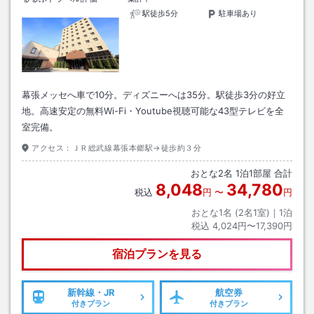
駅徒歩5分
駐車場あり
幕張メッセへ車で10分。ディズニーへは35分。駅徒歩3分の好立
地。高速安定の無料Wi-Fi・Youtube視聴可能な43型テレビを全
室完備。
アクセス：
ＪＲ総武線幕張本郷駅→徒歩約３分
おとな
2
名
1
泊
1
部屋 合計
8,048
34,780
税込
円
〜
円
おとな1名 (
2
名1室)｜
1
泊
税込
4,024円〜17,390円
宿泊プランを見る
新幹線・JR
航空券
付きプラン
付きプラン