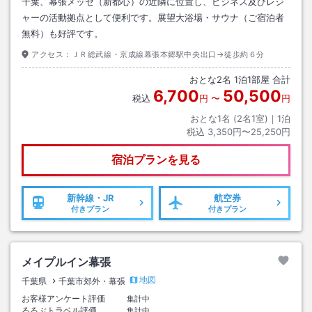
千葉、幕張メッセ（新都心）の近隣に位置し、ビジネス及びレジ
ャーの活動拠点として便利です。展望大浴場・サウナ（ご宿泊者
無料）も好評です。
アクセス：
ＪＲ総武線・京成線幕張本郷駅中央出口→徒歩約６分
おとな
2
名
1
泊
1
部屋 合計
6,700
50,500
税込
円
〜
円
おとな1名 (
2
名1室)｜
1
泊
税込
3,350円〜25,250円
宿泊プランを見る
新幹線・JR
航空券
付きプラン
付きプラン
メイプルイン幕張
地図
千葉県
千葉市郊外・幕張
お客様アンケート評価
集計中
るるぶトラベル評価
集計中