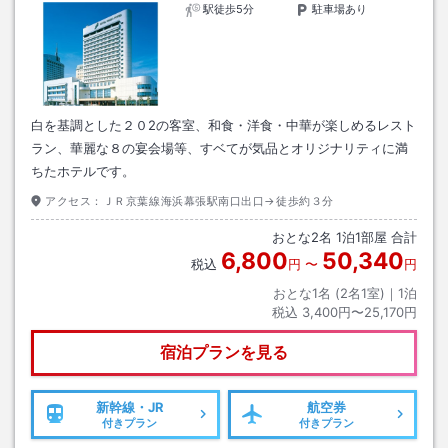
駅徒歩5分
駐車場あり
白を基調とした２０2の客室、和食・洋食・中華が楽しめるレスト
ラン、華麗な８の宴会場等、すベてが気品とオリジナリティに満
ちたホテルです。
アクセス：
ＪＲ京葉線海浜幕張駅南口出口→徒歩約３分
おとな
2
名
1
泊
1
部屋 合計
6,800
50,340
税込
円
〜
円
おとな1名 (
2
名1室)｜
1
泊
税込
3,400円〜25,170円
宿泊プランを見る
新幹線・JR
航空券
付きプラン
付きプラン