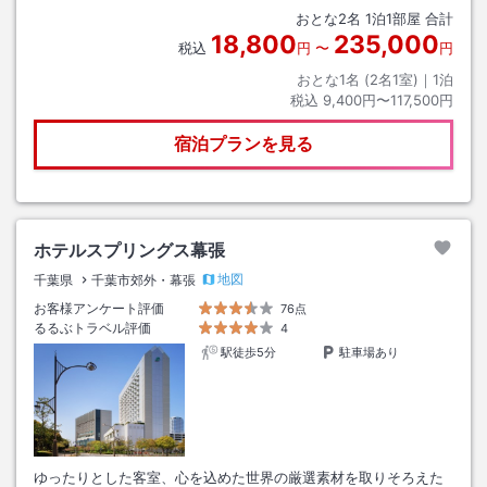
おとな
2
名
1
泊
1
部屋 合計
18,800
235,000
税込
円
〜
円
おとな1名 (
2
名1室)｜
1
泊
税込
9,400円〜117,500円
宿泊プランを見る
ホテルスプリングス幕張
地図
千葉県
千葉市郊外・幕張
お客様アンケート評価
76点
るるぶトラベル評価
4
駅徒歩5分
駐車場あり
ゆったりとした客室、心を込めた世界の厳選素材を取りそろえた