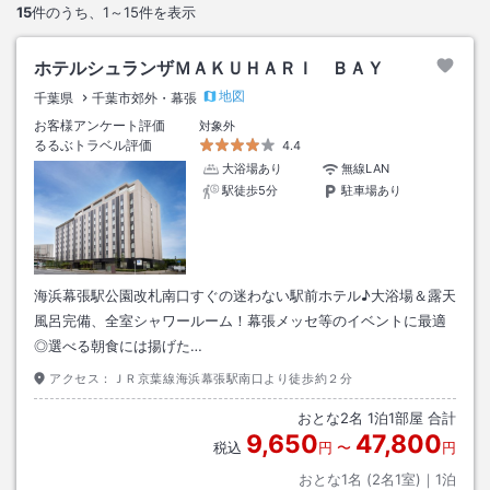
15
件のうち、
1～15
件を表示
ホテルシュランザＭＡＫＵＨＡＲＩ ＢＡＹ
地図
千葉県
千葉市郊外・幕張
お客様アンケート評価
対象外
るるぶトラベル評価
4.4
大浴場あり
無線LAN
駅徒歩5分
駐車場あり
海浜幕張駅公園改札南口すぐの迷わない駅前ホテル♪大浴場＆露天
風呂完備、全室シャワールーム！幕張メッセ等のイベントに最適
◎選べる朝食には揚げた…
アクセス：
ＪＲ京葉線海浜幕張駅南口より徒歩約２分
おとな
2
名
1
泊
1
部屋 合計
9,650
47,800
税込
円
〜
円
おとな1名 (
2
名1室)｜
1
泊