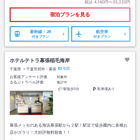
税込
4,140円〜33,220円
宿泊プランを見る
新幹線・JR
航空券
付きプラン
付きプラン
ホテルテトラ幕張稲毛海岸
地図
千葉県
千葉市郊外・幕張
お客様アンケート評価
対象外
るるぶトラベル評価
集計中
駅徒歩5分
駐車場あり
幕張メッセのある海浜幕張駅から２駅！駅近で徒歩圏内に各種お
店がズラリ！大好評無料朝食！！