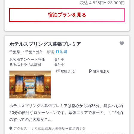
税込
4,825円〜23,900円
宿泊プランを見る
ホテルスプリングス幕張プレミア
地図
千葉県
千葉市郊外・幕張
お客様アンケート評価
集計中
るるぶトラベル評価
集計中
駅徒歩5分
駐車場あり
ホテルスプリングス幕張プレミアは都心から約35分、舞浜へも約
20分の便利なロケーションです。幕張エリアで唯一の、「ご宿泊
のすべてのお客様がご…
アクセス：
ＪＲ京葉線海浜幕張駅→徒歩約３分