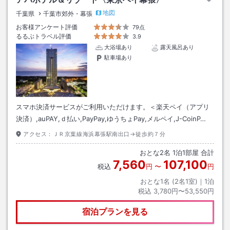
地図
千葉県
千葉市郊外・幕張
お客様アンケート評価
79点
るるぶトラベル評価
3.9
大浴場あり
露天風呂あり
駐車場あり
スマホ決済サービスがご利用いただけます。＜楽天ペイ（アプリ
決済）,auPAY,ｄ払い,PayPay,ゆうちょPay,メルペイ,J-CoinP…
アクセス：
ＪＲ京葉線海浜幕張駅南出口→徒歩約７分
おとな
2
名
1
泊
1
部屋 合計
7,560
107,100
税込
円
〜
円
おとな1名 (
2
名1室)｜
1
泊
税込
3,780円〜53,550円
宿泊プランを見る