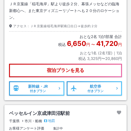
ＪＲ京葉線「稲毛海岸」駅より徒歩２分、幕張メッセなどの臨海
新都心へ、また東京ディズニーリゾートへも２０分のロケーショ
ン。
アクセス：
ＪＲ京葉線稲毛海岸駅南口出口→徒歩約２分
おとな
2
名
1
泊
1
部屋 合計
6,650
41,720
税込
円
〜
円
おとな1名 (
2
名1室)｜
1
泊
税込
3,325円〜20,860円
宿泊プランを見る
新幹線・JR
航空券
付きプラン
付きプラン
ベッセルイン京成津田沼駅前
地図
千葉県
市川・船橋
お客様アンケート評価
集計中