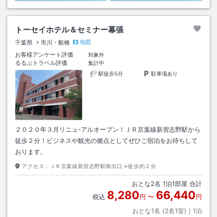
トーセイホテル＆セミナー幕張
地図
千葉県
市川・船橋
お客様アンケート評価
対象外
るるぶトラベル評価
集計中
駅徒歩5分
駐車場あり
２０２０年３月リニュ-アルオープン！ＪＲ京葉線新習志野駅から
徒歩２分！ビジネスや観光の拠点としてぜひご宿泊をお待ちして
おります。
アクセス：
ＪＲ京葉線新習志野駅南出口→徒歩約２分
おとな
2
名
1
泊
1
部屋 合計
8,280
66,440
税込
円
〜
円
おとな1名 (
2
名1室)｜
1
泊