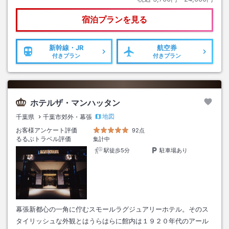
宿泊プランを見る
新幹線・JR
航空券
付きプラン
付きプラン
ホテルザ・マンハッタン
地図
千葉県
千葉市郊外・幕張
お客様アンケート評価
92点
るるぶトラベル評価
集計中
駅徒歩5分
駐車場あり
幕張新都心の一角に佇むスモールラグジュアリーホテル。そのス
タイリッシュな外観とはうらはらに館内は１９２０年代のアール