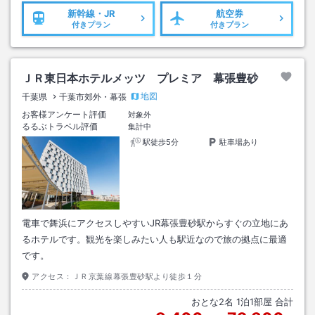
新幹線・JR
航空券
付きプラン
付きプラン
ＪＲ東日本ホテルメッツ プレミア 幕張豊砂
地図
千葉県
千葉市郊外・幕張
お客様アンケート評価
対象外
るるぶトラベル評価
集計中
駅徒歩5分
駐車場あり
電車で舞浜にアクセスしやすいJR幕張豊砂駅からすぐの立地にあ
るホテルです。観光を楽しみたい人も駅近なので旅の拠点に最適
です。
アクセス：
ＪＲ京葉線幕張豊砂駅より徒歩１分
おとな
2
名
1
泊
1
部屋 合計