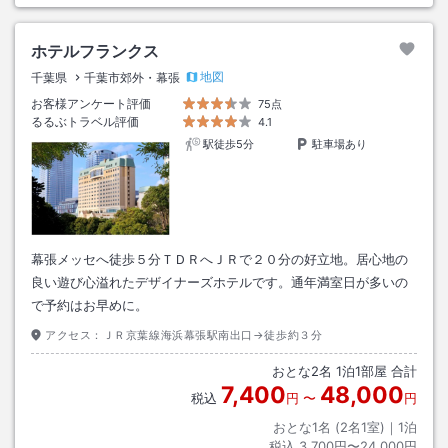
ホテルフランクス
地図
千葉県
千葉市郊外・幕張
お客様アンケート評価
75点
るるぶトラベル評価
4.1
駅徒歩5分
駐車場あり
幕張メッセへ徒歩５分ＴＤＲへＪＲで２０分の好立地。居心地の
良い遊び心溢れたデザイナーズホテルです。通年満室日が多いの
で予約はお早めに。
アクセス：
ＪＲ京葉線海浜幕張駅南出口→徒歩約３分
おとな
2
名
1
泊
1
部屋 合計
7,400
48,000
税込
円
〜
円
おとな1名 (
2
名1室)｜
1
泊
税込
3,700円〜24,000円