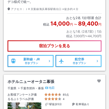
デコ様式で統一。
アクセス：
ＪＲ京葉線海浜幕張駅南出口→徒歩約４分
おとな
2
名
1
泊
1
部屋 合計
14,000
89,400
税込
円
〜
円
おとな1名 (
2
名1室)｜
1
泊
税込
7,000円〜44,700円
宿泊プランを見る
新幹線・JR
航空券
付きプラン
付きプラン
ホテルニューオータニ幕張
地図
千葉県
千葉市郊外・幕張
お客様アンケート評価
85点
るるぶトラベル評価
4
駅徒歩5分
駐車場あり