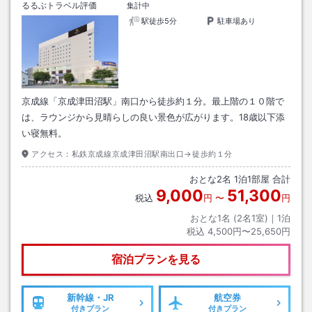
るるぶトラベル評価
集計中
駅徒歩5分
駐車場あり
京成線「京成津田沼駅」南口から徒歩約１分。最上階の１０階で
は、ラウンジから見晴らしの良い景色が広がります。18歳以下添
い寝無料。
アクセス：
私鉄京成線京成津田沼駅南出口→徒歩約１分
おとな
2
名
1
泊
1
部屋 合計
9,000
51,300
税込
円
〜
円
おとな1名 (
2
名1室)｜
1
泊
税込
4,500円〜25,650円
宿泊プランを見る
新幹線・JR
航空券
付きプラン
付きプラン