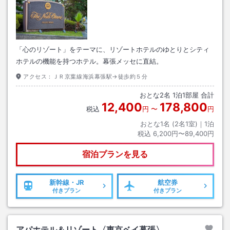
「心のリゾート」をテーマに、リゾートホテルのゆとりとシティ
ホテルの機能を持つホテル。幕張メッセに直結。
アクセス：
ＪＲ京葉線海浜幕張駅→徒歩約５分
おとな
2
名
1
泊
1
部屋 合計
12,400
178,800
税込
円
〜
円
おとな1名 (
2
名1室)｜
1
泊
税込
6,200円〜89,400円
宿泊プランを見る
新幹線・JR
航空券
付きプラン
付きプラン
アパホテル＆リゾート〈東京ベイ幕張〉