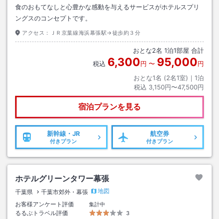
食のおもてなしと心豊かな感動を与えるサービスがホテルスプリ
ングスのコンセプトです。
アクセス：
ＪＲ京葉線海浜幕張駅→徒歩約３分
おとな
2
名
1
泊
1
部屋 合計
6,300
95,000
税込
円
〜
円
おとな1名 (
2
名1室)｜
1
泊
税込
3,150円〜47,500円
宿泊プランを見る
新幹線・JR
航空券
付きプラン
付きプラン
ホテルグリーンタワー幕張
地図
千葉県
千葉市郊外・幕張
お客様アンケート評価
集計中
るるぶトラベル評価
3