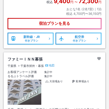
9,400
72,300
税込
円
〜
円
おとな1名 (
2
名1室)｜
1
泊
税込
4,700円〜36,150円
宿泊プランを見る
新幹線・JR
航空券
付きプラン
付きプラン
ファミーＩＮＮ幕張
地図
千葉県
千葉市郊外・幕張
お客様アンケート評価
集計中
るるぶトラベル評価
集計中
大浴場あり
駐車場あり