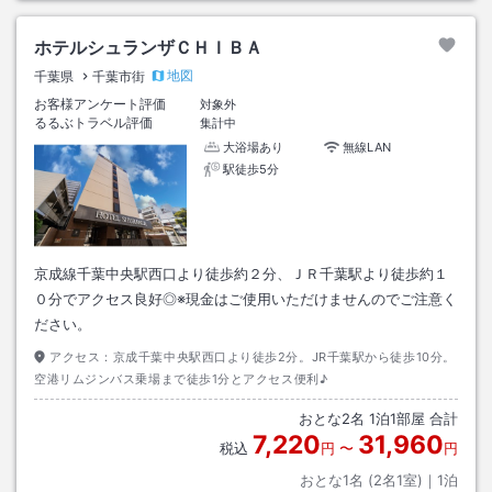
ホテルシュランザＣＨＩＢＡ
地図
千葉県
千葉市街
お客様アンケート評価
対象外
るるぶトラベル評価
集計中
大浴場あり
無線LAN
駅徒歩5分
京成線千葉中央駅西口より徒歩約２分、ＪＲ千葉駅より徒歩約１
０分でアクセス良好◎※現金はご使用いただけませんのでご注意く
ださい。
アクセス：
京成千葉中央駅西口より徒歩2分。JR千葉駅から徒歩10分。
空港リムジンバス乗場まで徒歩1分とアクセス便利♪
おとな
2
名
1
泊
1
部屋 合計
7,220
31,960
税込
円
〜
円
おとな1名 (
2
名1室)｜
1
泊