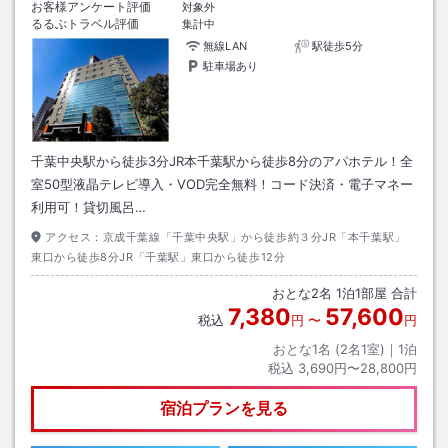
お客様アンケート評価
対象外
るるぶトラベル評価
集計中
無線LAN
駅徒歩5分
駐車場あり
千葉中央駅から徒歩3分JR本千葉駅から徒歩8分のアパホテル！全
室50型液晶テレビ導入・VOD完全無料！コード決済・電子マネー
利用可！貸切風呂…
アクセス：
京成千葉線「千葉中央駅」から徒歩約３分JR「本千葉駅」
東口から徒歩8分JR「千葉駅」東口から徒歩12分
おとな
2
名
1
泊
1
部屋 合計
7,380
57,600
税込
円
〜
円
おとな1名 (
2
名1室)｜
1
泊
税込
3,690円〜28,800円
宿泊プランを見る