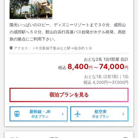
陽光いっぱいのロビー、ディズニーリゾートまで３０分、成田山
の成田駅へ５０分、館山白浜行高速バス始発がホテル前発、房総
旅の拠点にご利用下さい。
アクセス：
ＪＲ京葉線千葉みなと駅→徒歩約１分
おとな
2
名
1
泊
1
部屋 合計
8,400
74,000
税込
円
〜
円
おとな1名 (
2
名1室)｜
1
泊
税込
4,200円〜37,000円
宿泊プランを見る
新幹線・JR
航空券
付きプラン
付きプラン