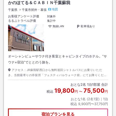
かのほてる＆ＣＡＢＩＮ千葉蘇我
地図
千葉県
千葉市郊外・幕張
お客様アンケート評価
対象外
るるぶトラベル評価
集計中
無線LAN
駐車場あり
オーシャンビューサウナ付き客室とキャビンタイプのホテル。”サ
ウナ×宿泊”でととのう旅を。
アクセス：
JR蘇我駅西口から無料巡回シャトルバスにお乗りいただ
き、当館最寄りの停留所「フェスティバルウォーク前」にてお降りくださ
い。お時間は約15分ほどです。
おとな
2
名
1
泊
1
部屋 合計
19,800
75,500
税込
円
〜
円
おとな1名 (
2
名1室)｜
1
泊
税込
9,900円〜37,750円
宿泊プランを見る