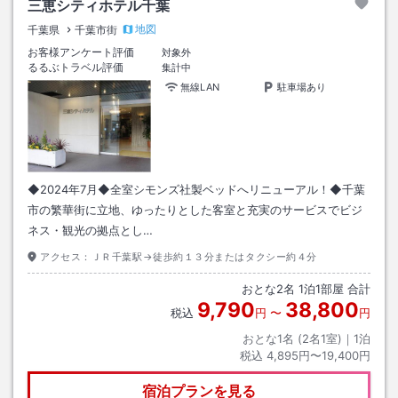
三恵シティホテル千葉
地図
千葉県
千葉市街
お客様アンケート評価
対象外
るるぶトラベル評価
集計中
無線LAN
駐車場あり
◆2024年7月◆全室シモンズ社製ベッドへリニューアル！◆千葉
市の繁華街に立地、ゆったりとした客室と充実のサービスでビジ
ネス・観光の拠点とし…
アクセス：
ＪＲ千葉駅→徒歩約１３分またはタクシー約４分
おとな
2
名
1
泊
1
部屋 合計
9,790
38,800
税込
円
〜
円
おとな1名 (
2
名1室)｜
1
泊
税込
4,895円〜19,400円
宿泊プランを見る