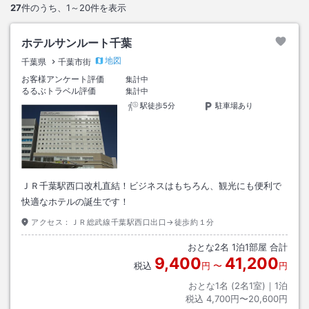
27
件のうち、
1～20
件を表示
ホテルサンルート千葉
地図
千葉県
千葉市街
お客様アンケート評価
集計中
るるぶトラベル評価
集計中
駅徒歩5分
駐車場あり
ＪＲ千葉駅西口改札直結！ビジネスはもちろん、観光にも便利で
快適なホテルの誕生です！
アクセス：
ＪＲ総武線千葉駅西口出口→徒歩約１分
おとな
2
名
1
泊
1
部屋 合計
9,400
41,200
税込
円
〜
円
おとな1名 (
2
名1室)｜
1
泊
税込
4,700円〜20,600円