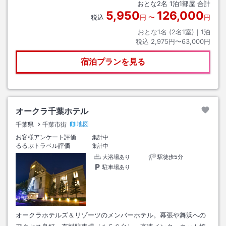
おとな
2
名
1
泊
1
部屋 合計
5,950
126,000
税込
円
〜
円
おとな1名 (
2
名1室)｜
1
泊
税込
2,975円〜63,000円
宿泊プランを見る
オークラ千葉ホテル
地図
千葉県
千葉市街
お客様アンケート評価
集計中
るるぶトラベル評価
集計中
大浴場あり
駅徒歩5分
駐車場あり
オークラホテルズ＆リゾーツのメンバーホテル。幕張や舞浜への