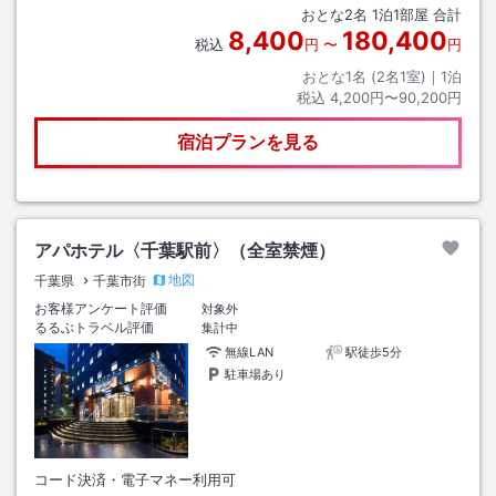
おとな
2
名
1
泊
1
部屋 合計
8,400
180,400
税込
円
〜
円
おとな1名 (
2
名1室)｜
1
泊
税込
4,200円〜90,200円
宿泊プランを見る
アパホテル〈千葉駅前〉（全室禁煙）
地図
千葉県
千葉市街
お客様アンケート評価
対象外
るるぶトラベル評価
集計中
無線LAN
駅徒歩5分
駐車場あり
コード決済・電子マネー利用可