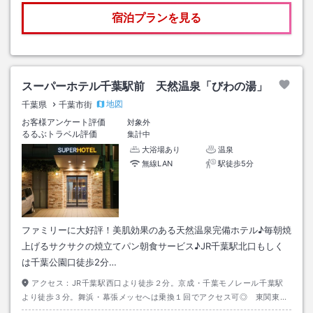
宿泊プランを見る
スーパーホテル千葉駅前 天然温泉「びわの湯」
地図
千葉県
千葉市街
お客様アンケート評価
対象外
るるぶトラベル評価
集計中
大浴場あり
温泉
無線LAN
駅徒歩5分
ファミリーに大好評！美肌効果のある天然温泉完備ホテル♪毎朝焼
上げるサクサクの焼立てパン朝食サービス♪JR千葉駅北口もしく
は千葉公園口徒歩2分…
アクセス：
JR千葉駅西口より徒歩２分。京成・千葉モノレール千葉駅
より徒歩３分。舞浜・幕張メッセへは乗換１回でアクセス可◎ 東関東自
動車道路・湾岸習志野ICから約２０分。京葉道路・幕張ICから約２０分。