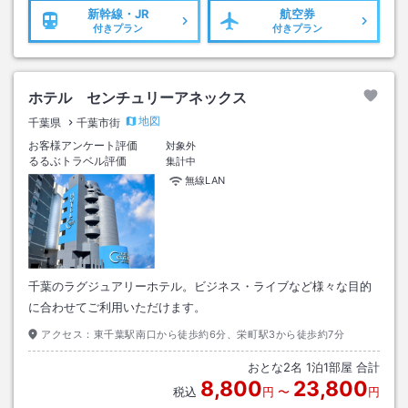
新幹線・JR
航空券
付きプラン
付きプラン
ホテル センチュリーアネックス
地図
千葉県
千葉市街
お客様アンケート評価
対象外
るるぶトラベル評価
集計中
無線LAN
千葉のラグジュアリーホテル。ビジネス・ライブなど様々な目的
に合わせてご利用いただけます。
アクセス：
東千葉駅南口から徒歩約6分、栄町駅3から徒歩約7分
おとな
2
名
1
泊
1
部屋 合計
8,800
23,800
税込
円
〜
円