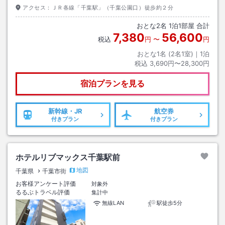
アクセス：
ＪＲ各線「千葉駅」（千葉公園口）徒歩約２分
おとな
2
名
1
泊
1
部屋 合計
7,380
56,600
税込
円
〜
円
おとな1名 (
2
名1室)｜
1
泊
税込
3,690円〜28,300円
宿泊プランを見る
新幹線・JR
航空券
付きプラン
付きプラン
ホテルリブマックス千葉駅前
地図
千葉県
千葉市街
お客様アンケート評価
対象外
るるぶトラベル評価
集計中
無線LAN
駅徒歩5分