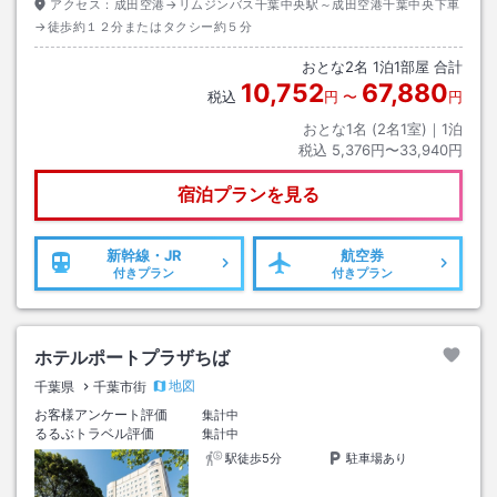
アクセス：
成田空港→リムジンバス千葉中央駅～成田空港千葉中央下車
→徒歩約１２分またはタクシー約５分
おとな
2
名
1
泊
1
部屋 合計
10,752
67,880
税込
円
〜
円
おとな1名 (
2
名1室)｜
1
泊
税込
5,376円〜33,940円
宿泊プランを見る
新幹線・JR
航空券
付きプラン
付きプラン
ホテルポートプラザちば
地図
千葉県
千葉市街
お客様アンケート評価
集計中
るるぶトラベル評価
集計中
駅徒歩5分
駐車場あり