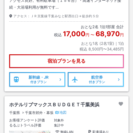
アクセス良好。有料駐車場（１５６台）・高速インターネット接
続・大浴場利用が無料です…
アクセス：
ＪＲ京葉線千葉みなと駅西出口→徒歩約５分
おとな
2
名
1
泊
1
部屋 合計
17,000
68,970
税込
円
〜
円
おとな1名 (
2
名1室)｜
1
泊
税込
8,500円〜34,485円
宿泊プランを見る
新幹線・JR
航空券
付きプラン
付きプラン
ホテルリブマックスＢＵＤＧＥＴ千葉美浜
地図
千葉県
千葉市郊外・幕張
お客様アンケート評価
対象外
るるぶトラベル評価
集計中
無線LAN
駐車場あり