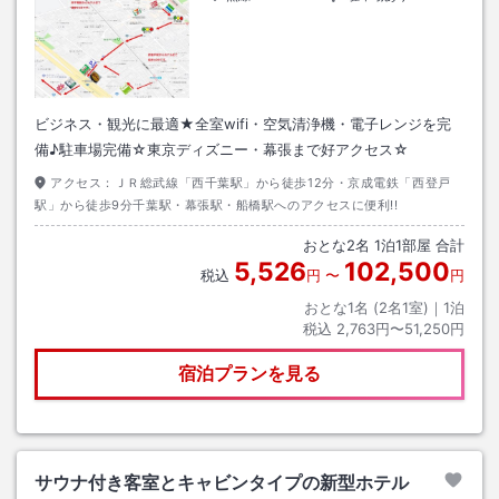
ビジネス・観光に最適★全室wifi・空気清浄機・電子レンジを完
備♪駐車場完備☆東京ディズニー・幕張まで好アクセス☆
アクセス：
ＪＲ総武線「西千葉駅」から徒歩12分・京成電鉄「西登戸
駅」から徒歩9分千葉駅・幕張駅・船橋駅へのアクセスに便利!!
おとな
2
名
1
泊
1
部屋 合計
5,526
102,500
税込
円
〜
円
おとな1名 (
2
名1室)｜
1
泊
税込
2,763円〜51,250円
宿泊プランを見る
サウナ付き客室とキャビンタイプの新型ホテル