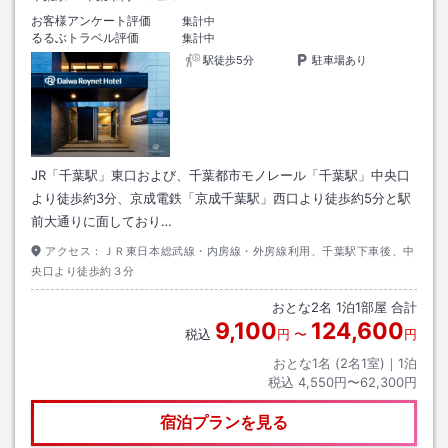
お客様アンケート評価
集計中
るるぶトラベル評価
集計中
駅徒歩5分
駐車場あり
JR「千葉駅」東口および、千葉都市モノレール「千葉駅」中央口
より徒歩約3分、京成電鉄「京成千葉駅」西口より徒歩約5分と駅
前大通りに面しており…
アクセス：
ＪＲ東日本総武線・内房線・外房線利用、千葉駅下車後、中
央口より徒歩約３分
おとな
2
名
1
泊
1
部屋 合計
9,100
124,600
税込
円
〜
円
おとな1名 (
2
名1室)｜
1
泊
税込
4,550円〜62,300円
宿泊プランを見る