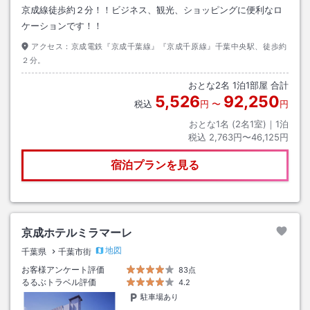
京成線徒歩約２分！！ビジネス、観光、ショッピングに便利なロ
ケーションです！！
アクセス：
京成電鉄『京成千葉線』『京成千原線』千葉中央駅、徒歩約
２分。
おとな
2
名
1
泊
1
部屋 合計
5,526
92,250
税込
円
〜
円
おとな1名 (
2
名1室)｜
1
泊
税込
2,763円〜46,125円
宿泊プランを見る
京成ホテルミラマーレ
地図
千葉県
千葉市街
お客様アンケート評価
83点
るるぶトラベル評価
4.2
駐車場あり