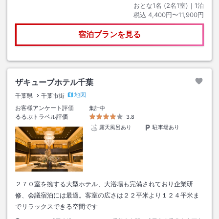
おとな1名 (
2
名1室)｜
1
泊
税込
4,400円〜11,900円
宿泊プランを見る
ザキューブホテル千葉
地図
千葉県
千葉市街
お客様アンケート評価
集計中
るるぶトラベル評価
3.8
露天風呂あり
駐車場あり
２７０室を擁する大型ホテル、大浴場も完備されており企業研
修、会議宿泊には最適。客室の広さは２２平米より１２４平米ま
でリラックスできる空間です