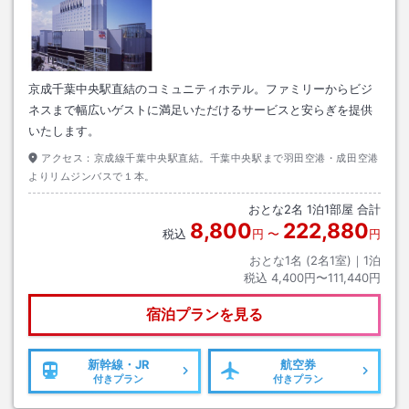
京成千葉中央駅直結のコミュニティホテル。ファミリーからビジ
ネスまで幅広いゲストに満足いただけるサービスと安らぎを提供
いたします。
アクセス：
京成線千葉中央駅直結。千葉中央駅まで羽田空港・成田空港
よりリムジンバスで１本。
おとな
2
名
1
泊
1
部屋 合計
8,800
222,880
税込
円
〜
円
おとな1名 (
2
名1室)｜
1
泊
税込
4,400円〜111,440円
宿泊プランを見る
新幹線・JR
航空券
付きプラン
付きプラン