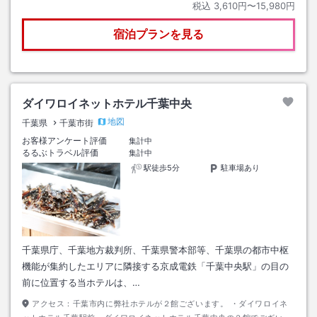
税込
3,610円〜15,980円
宿泊プランを見る
ダイワロイネットホテル千葉中央
地図
千葉県
千葉市街
お客様アンケート評価
集計中
るるぶトラベル評価
集計中
駅徒歩5分
駐車場あり
千葉県庁、千葉地方裁判所、千葉県警本部等、千葉県の都市中枢
機能が集約したエリアに隣接する京成電鉄「千葉中央駅」の目の
前に位置する当ホテルは、…
アクセス：
千葉市内に弊社ホテルが２館ございます。 ・ダイワロイネ