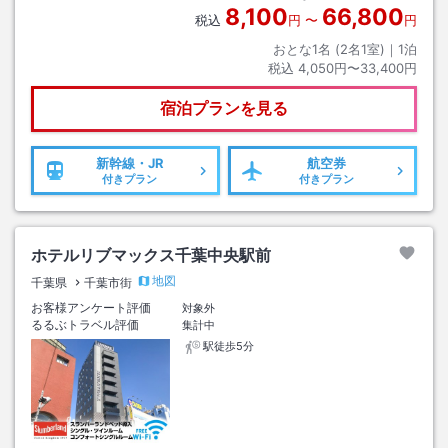
8,100
66,800
税込
円
〜
円
おとな1名 (
2
名1室)｜
1
泊
税込
4,050円〜33,400円
宿泊プランを見る
新幹線・JR
航空券
付きプラン
付きプラン
ホテルリブマックス千葉中央駅前
地図
千葉県
千葉市街
お客様アンケート評価
対象外
るるぶトラベル評価
集計中
駅徒歩5分