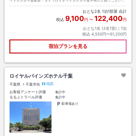
ットホテル千葉駅前・ダイワロイネットホテル千葉中央の２館でございま
す。 ご予約、ご案内の際にお間違いなき様ご注意の程お願い致します。
おとな
2
名
1
泊
1
部屋 合計
9,100
122,400
税込
円
〜
円
おとな1名 (
2
名1室)｜
1
泊
税込
4,550円〜61,200円
宿泊プランを見る
ロイヤルパインズホテル千葉
地図
千葉県
千葉市街
お客様アンケート評価
集計中
るるぶトラベル評価
集計中
駐車場あり