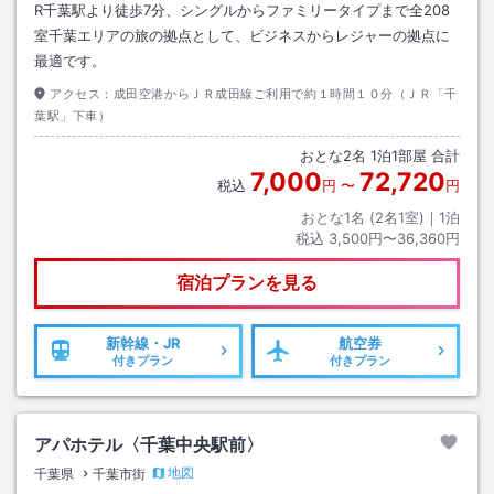
R千葉駅より徒歩7分、シングルからファミリータイプまで全208
室千葉エリアの旅の拠点として、ビジネスからレジャーの拠点に
最適です。
アクセス：
成田空港からＪＲ成田線ご利用で約１時間１０分（ＪＲ「千
葉駅」下車）
おとな
2
名
1
泊
1
部屋 合計
7,000
72,720
税込
円
〜
円
おとな1名 (
2
名1室)｜
1
泊
税込
3,500円〜36,360円
宿泊プランを見る
新幹線・JR
航空券
付きプラン
付きプラン
アパホテル〈千葉中央駅前〉
地図
千葉県
千葉市街