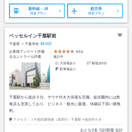
新幹線・JR
航空券
付きプラン
付きプラン
ベッセルイン千葉駅前
地図
千葉県
千葉市街
お客様アンケート評価
84点
るるぶトラベル評価
集計中
大浴場あり
駅徒歩5分
駐車場あり
千葉駅から徒歩５分。サウナ付き大浴場を完備。徒歩圏内には飲
食店も充実しており、ビジネス・観光に最適。18歳以下添い寝無
料。
アクセス：
ＪＲ総武線快速（成田行）千葉駅→徒歩約５分
おとな
2
名
1
泊
1
部屋 合計