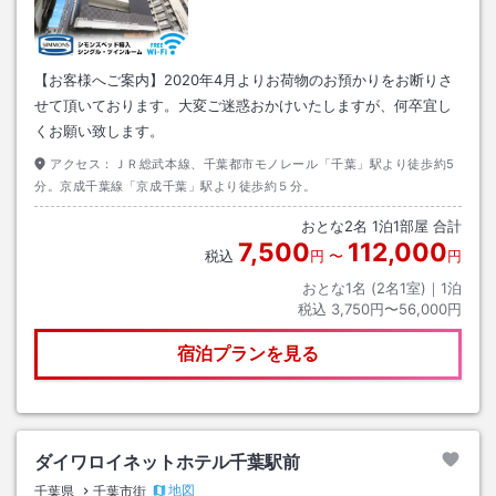
【お客様へご案内】2020年4月よりお荷物のお預かりをお断りさ
せて頂いております。大変ご迷惑おかけいたしますが、何卒宜し
くお願い致します。
アクセス：
ＪＲ総武本線、千葉都市モノレール「千葉」駅より徒歩約5
分。京成千葉線「京成千葉」駅より徒歩約５分。
おとな
2
名
1
泊
1
部屋 合計
7,500
112,000
税込
円
〜
円
おとな1名 (
2
名1室)｜
1
泊
税込
3,750円〜56,000円
宿泊プランを見る
ダイワロイネットホテル千葉駅前
地図
千葉県
千葉市街