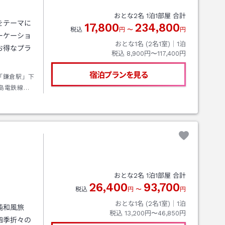
おとな
2
名
1
泊
1
部屋 合計
をテーマに
17,800
234,800
税込
円
〜
円
ーケーショ
おとな1名 (
2
名1室)｜
1
泊
お得なプラ
税込
8,900円〜117,400円
宿泊プランを見る
「鎌倉駅」下
島電鉄線
おとな
2
名
1
泊
1
部屋 合計
26,400
93,700
税込
円
〜
円
おとな1名 (
2
名1室)｜
1
泊
純和風旅
税込
13,200円〜46,850円
四季折々の