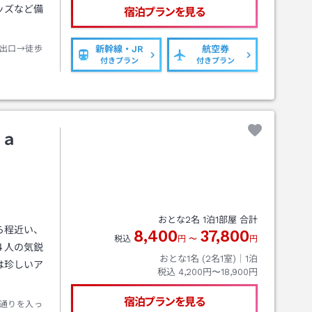
ッズなど備
宿泊プランを見る
出口→徒歩
新幹線・JR
航空券
付きプラン
付きプラン
ｒａ
おとな
2
名
1
泊
1
部屋 合計
ら程近い、
8,400
37,800
税込
円
〜
円
４人の気鋭
おとな1名 (
2
名1室)｜
1
泊
は珍しいア
税込
4,200円〜18,900円
宿泊プランを見る
通りを入っ