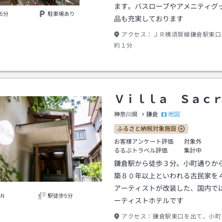
ます。バスローブやアメニティグ
5分
駐車場あり
品も充実しております
アクセス：
ＪＲ横須賀線鎌倉駅東口
約１分
Ｖｉｌｌａ Ｓａｃ
地図
神奈川県
鎌倉
ふるさと納税対象施設
お客様アンケート評価
対象外
るるぶトラベル評価
集計中
鎌倉駅から徒歩３分。小町通りか
築８０年以上といわれる古民家を
アーティストが改装した、国内で
AN
駅徒歩5分
ーティストホテルです
アクセス：
鎌倉駅東口を出て、小町