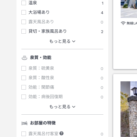
温泉
1
大浴場あり
4
露天風呂あり
0
無線L
貸切・家族風呂あり
2
もっと見る
泉質・効能
泉質：硫黄泉
0
泉質：酸性泉
0
効能：関節痛
0
効能：病後回復期
0
もっと見る
お部屋の特徴
露天風呂付客室
0