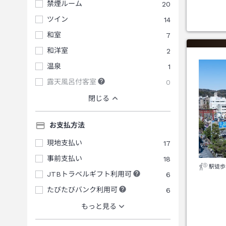
禁煙ルーム
20
ツイン
14
和室
7
和洋室
2
温泉
1
露天風呂付客室
0
閉じる
お支払方法
現地支払い
17
事前支払い
18
駅徒歩
JTBトラベルギフト利用可
6
たびたびバンク利用可
6
もっと見る