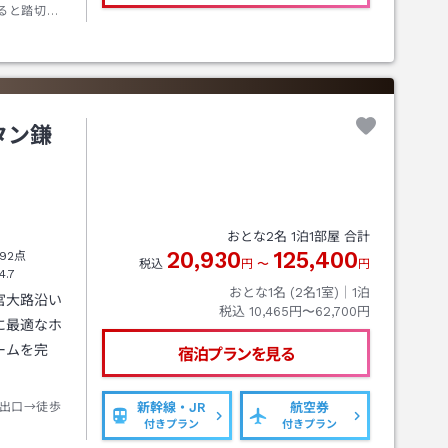
ると踏切が
側に丸い
見えてきま
さい
タン鎌
おとな
2
名
1
泊
1
部屋 合計
20,930
125,400
92点
税込
円
〜
円
4.7
おとな1名 (
2
名1室)｜
1
泊
宮大路沿い
税込
10,465円〜62,700円
に最適なホ
ームを完
宿泊プランを見る
出口→徒歩
新幹線・JR
航空券
付きプラン
付きプラン