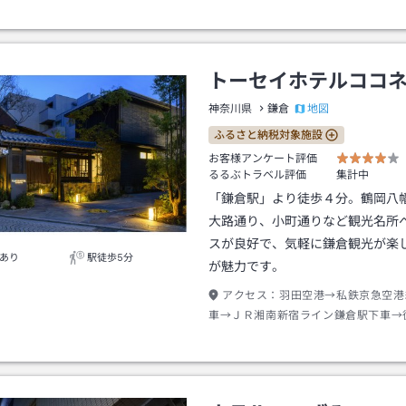
トーセイホテルココ
地図
神奈川県
鎌倉
ふるさと納税対象施設
お客様アンケート評価
るるぶトラベル評価
集計中
「鎌倉駅」より徒歩４分。鶴岡八
大路通り、小町通りなど観光名所
スが良好で、気軽に鎌倉観光が楽
あり
駅徒歩5分
が魅力です。
アクセス：
羽田空港→私鉄京急空港
車→ＪＲ湘南新宿ライン鎌倉駅下車→
またはタクシー約１分