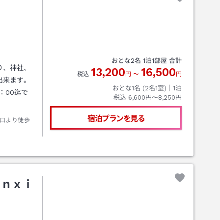
おとな
2
名
1
泊
1
部屋 合計
り、神社、
13,200
16,500
税込
円
〜
円
出来ます。
おとな1名 (
2
名1室)｜
1
泊
：00迄で
税込
6,600円〜8,250円
宿泊プランを見る
口より徒歩
ｕｎｘｉ