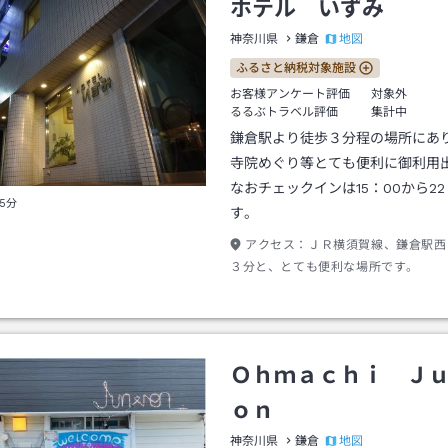
ホテル いずみ
地図
神奈川県
鎌倉
ふるさと納税対象施設
お客様アンケート評価
対象外
るるぶトラベル評価
集計中
鎌倉駅より徒歩３分程の場所にあ
寺院めぐり等とても便利に御利用
なおチェックインは15：00から22
5分
す。
アクセス：
ＪＲ横須賀線、鎌倉駅西
３分と、とても便利な場所です。
Ｏｈｍａｃｈｉ Ｊ
ｏｎ
地図
神奈川県
鎌倉