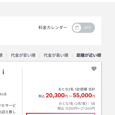
料金カレンダー
順
代金が安い順
代金が高い順
距離が近い順
ｒｉ
おとな
2
名
1
泊
1
部屋 合計
20,300
55,000
82点
税込
円
〜
円
おとな1名 (
2
名1室)｜
1
泊
いたサービ
税込
10,150円〜27,500円
出迎え致し