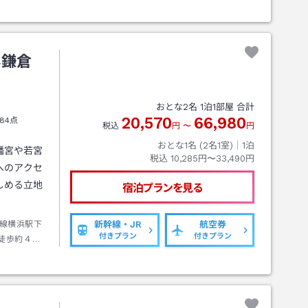
ネ鎌倉
おとな
2
名
1
泊
1
部屋 合計
20,570
66,980
84点
税込
円
〜
円
おとな1名 (
2
名1室)｜
1
泊
幡宮や若宮
税込
10,285円〜33,490円
へのアクセ
しめる立地
宿泊プランを見る
線横浜駅下
新幹線・JR
航空券
付きプラン
付きプラン
徒歩約４分