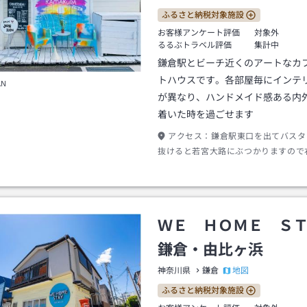
ふるさと納税対象施設
お客様アンケート評価
対象外
るるぶトラベル評価
集計中
鎌倉駅とビーチ近くのアートなカ
トハウスです。各部屋毎にインテ
AN
が異なり、ハンドメイド感ある内
着いた時を過ごせます
アクセス：
鎌倉駅東口を出てバスタ
抜けると若宮大路にぶつかりますので
ます。そのまま歩くと線路が見えます
いを左に曲がります。踏切が見えたら
がると「大町ジャンクション」の看板
ＷＥ ＨＯＭＥ Ｓ
鎌倉・由比ヶ浜
地図
神奈川県
鎌倉
ふるさと納税対象施設