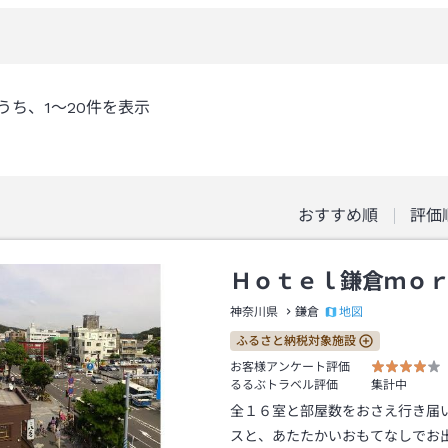
うち、
1～20
件を表示
おすすめ順
評価
Ｈｏｔｅｌ鎌倉ｍｏ
地図
神奈川県
鎌倉
ふるさと納税対象施設
お客様アンケート評価
るるぶトラベル評価
集計中
全１６室と部屋数をおさえ行き届
スと、あたたかいおもてなしでお