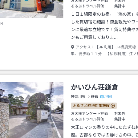
お客様アンケート評価
対象外
るるぶトラベル評価
集計中
１日１組限定のお宿。「海の家」
した貸切宿泊施設！鎌倉観光やワ
AN
ンに最適な立地です！貸切特典や
ンもご用意しておりま…
アクセス：
【JR利用】JR横須賀線
車、徒歩約１１分 【私鉄利用】江ノ
「由比ヶ浜駅」下車、徒歩約８分
かいひん荘鎌倉
地図
神奈川県
鎌倉
ふるさと納税対象施設
お客様アンケート評価
対象外
るるぶトラベル評価
集計中
大正ロマンの香りの中にたたずむ
館。古都ならではの静けさの中、