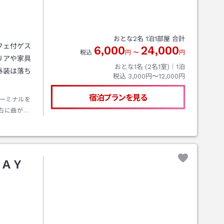
おとな
2
名
1
泊
1
部屋 合計
フェ付ゲス
6,000
24,000
税込
円
〜
円
リアや家具
おとな1名 (
2
名1室)｜
1
泊
外装は落ち
税込
3,000円〜12,000円
宿泊プランを見る
ーミナルを
右に曲がり
ので線路沿
更に左に曲
有
ＴＡＹ