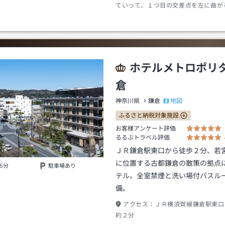
ていって、１つ目の交差点を左に曲が
あります。踏切を越えてすぐの所に左
「Ｖｉｌｌａ Ｓａｃｒａ」の看板が
す。木戸をくぐってそのままお入り下
ホテルメトロポリ
倉
地図
神奈川県
鎌倉
ふるさと納税対象施設
お客様アンケート評価
るるぶトラベル評価
ＪＲ鎌倉駅東口から徒歩２分、若
に位置する古都鎌倉の散策の拠点
5分
駐車場あり
テル。全室禁煙と洗い場付バスル
備。
アクセス：
ＪＲ横須賀線鎌倉駅東口
約２分