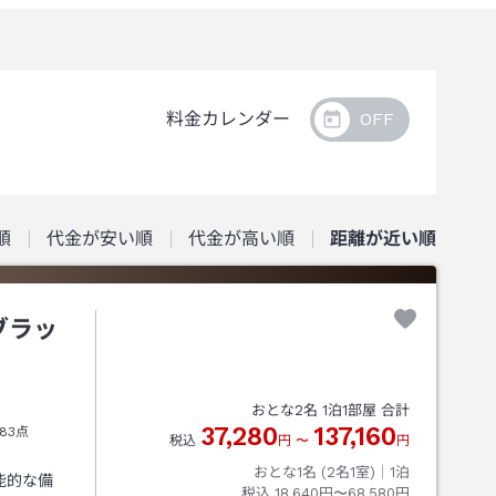
料金カレンダー
順
代金が安い順
代金が高い順
距離が近い順
ブラッ
おとな
2
名
1
泊
1
部屋 合計
37,280
137,160
83点
税込
円
〜
円
おとな1名 (
2
名1室)｜
1
泊
能的な備
税込
18,640円〜68,580円