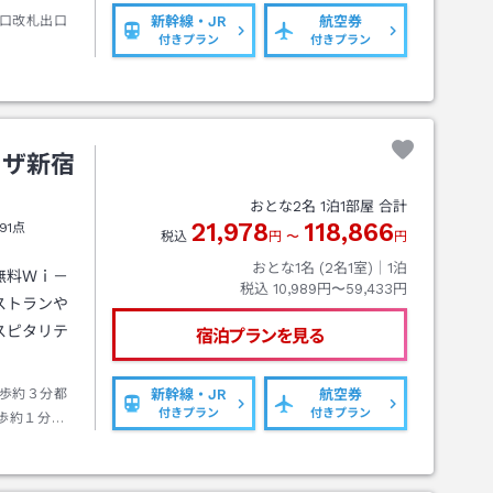
口改札出口
新幹線・JR
航空券
付きプラン
付きプラン
ラザ新宿
おとな
2
名
1
泊
1
部屋 合計
21,978
118,866
91点
税込
円
〜
円
おとな1名 (
2
名1室)｜
1
泊
無料Ｗｉ－
税込
10,989円〜59,433円
ストランや
スピタリテ
宿泊プランを見る
歩約３分都
新幹線・JR
航空券
付きプラン
付きプラン
歩約１分バ