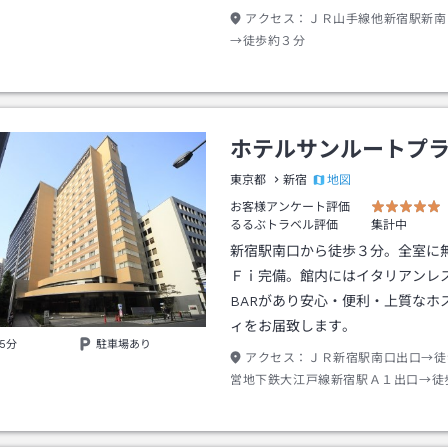
アクセス：
ＪＲ山手線他新宿駅新南
→徒歩約３分
ホテルサンルートプ
地図
東京都
新宿
お客様アンケート評価
るるぶトラベル評価
集計中
新宿駅南口から徒歩３分。全室に
Ｆｉ完備。館内にはイタリアンレ
BARがあり安心・便利・上質なホ
ィをお届致します。
5分
駐車場あり
アクセス：
ＪＲ新宿駅南口出口→徒
営地下鉄大江戸線新宿駅Ａ１出口→徒
スタ新宿→徒歩約３分