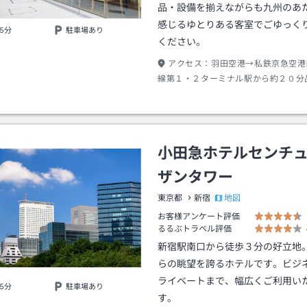
品・設備を揃えながらも九州のあ
感じるゆとりある客室でごゆっく
5分
駐車場あり
ください。
アクセス：
羽田空港→私鉄京急空港
線第１・２ターミナル駅から約２０分
→ＪＲ山手線外回り渋谷・新宿方面行
新宿駅下車南口出口→徒歩約３分
小田急ホテルセンチ
ザンタワー
地図
東京都
新宿
お客様アンケート評価
るるぶトラベル評価
新宿駅南口から徒歩３分の好立地
らの眺望を誇るホテルです。ビジ
ライベートまで、幅広くご利用い
5分
駐車場あり
す。