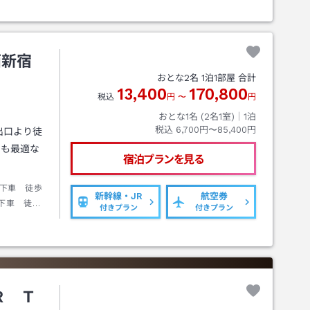
西新宿
おとな
2
名
1
泊
1
部屋 合計
13,400
170,800
税込
円
〜
円
おとな1名 (
2
名1室)｜
1
泊
税込
6,700円〜85,400円
出口より徒
にも最適な
宿泊プランを見る
下車 徒歩
新幹線・JR
航空券
下車 徒歩
付きプラン
付きプラン
下車徒歩約
下車徒歩約
Ｒ Ｔ