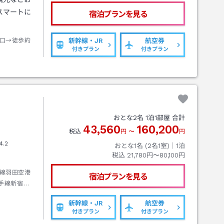
スマートに
宿泊プランを見る
口→徒歩約
新幹線・JR
航空券
付きプラン
付きプラン
おとな
2
名
1
泊
1
部屋 合計
43,560
160,200
税込
円
〜
円
4.2
おとな1名 (
2
名1室)｜
1
泊
税込
21,780円〜80,100円
線羽田空港
宿泊プランを見る
手線新宿駅
新幹線・JR
航空券
付きプラン
付きプラン