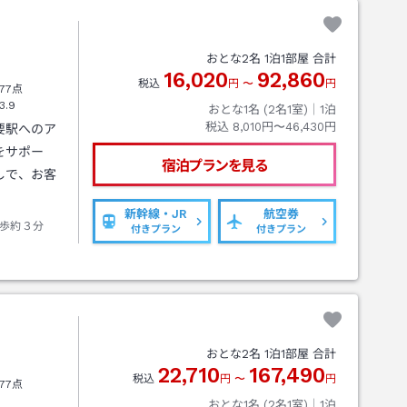
おとな
2
名
1
泊
1
部屋 合計
16,020
92,860
税込
円
〜
円
77点
3.9
おとな1名 (
2
名1室)｜
1
泊
税込
8,010円〜46,430円
要駅へのア
をサポー
宿泊プランを見る
しで、お客
新幹線・JR
航空券
歩約３分
付きプラン
付きプラン
おとな
2
名
1
泊
1
部屋 合計
22,710
167,490
税込
円
〜
円
77点
おとな1名 (
2
名1室)｜
1
泊