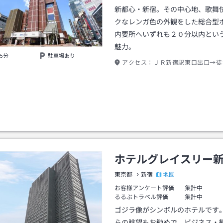
新都心・新宿。その中心地、歌舞
クなレンガ色の外観をした総合型
内要所へいずれも２０分以内とい
魅力。
5分
駐車場あり
アクセス：
ＪＲ新宿駅東口出口→徒
ホテルグレイスリー
地図
東京都
新宿
お客様アンケート評価
集計中
るるぶトラベル評価
集計中
ゴジラ像がシンボルのホテルです
らの眺望もお勧めで、ビジネス・