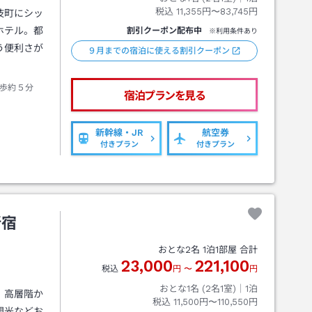
税込
11,355円〜83,745円
伎町にシッ
ホテル。都
割引クーポン配布中
※利用条件あり
う便利さが
９月までの宿泊に使える割引クーポン
歩約５分
宿泊プランを見る
新幹線・JR
航空券
付きプラン
付きプラン
新宿
おとな
2
名
1
泊
1
部屋 合計
23,000
221,100
税込
円
〜
円
おとな1名 (
2
名1室)｜
1
泊
。高層階か
税込
11,500円〜110,550円
観光などお