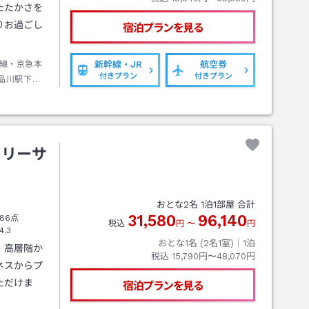
たたかさを
りお過ごし
宿泊プランを見る
線・京急本
新幹線・JR
航空券
付きプラン
付きプラン
品川駅下車
き約２０分
ュリーサ
おとな
2
名
1
泊
1
部屋 合計
31,580
96,140
86点
税込
円
〜
円
4.3
おとな1名 (
2
名1室)｜
1
泊
。高層階か
税込
15,790円〜48,070円
ネスからプ
ただけま
宿泊プランを見る