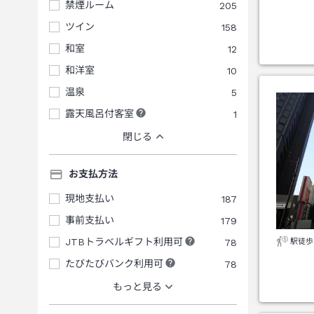
禁煙ルーム
205
ツイン
158
和室
12
和洋室
10
温泉
5
露天風呂付客室
1
閉じる
お支払方法
現地支払い
187
事前支払い
179
JTBトラベルギフト利用可
78
駅徒歩
たびたびバンク利用可
78
もっと見る