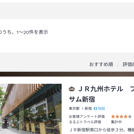
のうち、
1～20
件を表示
おすすめ順
評価
ＪＲ九州ホテル 
サム新宿
地図
東京都
新宿
お客様アンケート評価
るるぶトラベル評価
集計中
ＪＲ新宿駅南口から徒歩３分。機