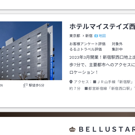
ホテルマイステイズ
地図
東京都
新宿
お客様アンケート評価
対象外
るるぶトラベル評価
集計中
2023年3月開業！新宿駅西口地上
歩7分で、主要都市へのアクセス
ロケーション！
アクセス：
■ＪＲ山手線「新宿駅」
AN
駅徒歩5分
約７分 ■都営新宿線「新宿西口駅」
約３分 ■西武新宿線「西武新宿駅」
５分 ■高速バス利用「バスタ新宿」
１２分
ＢＥＬＬＵＳＴＡ