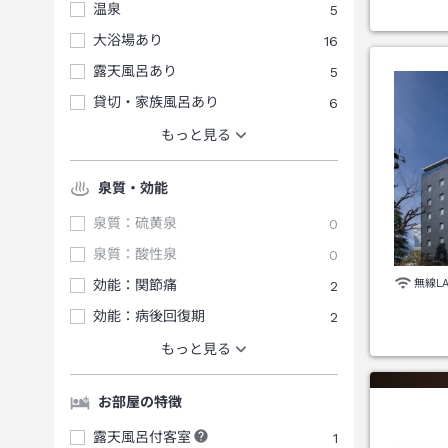
温泉
5
大浴場あり
16
露天風呂あり
5
貸切・家族風呂あり
6
もっと見る
泉質・効能
泉質：硫黄泉
0
泉質：酸性泉
0
無線L
効能：関節痛
2
効能：病後回復期
2
もっと見る
お部屋の特徴
露天風呂付客室
1