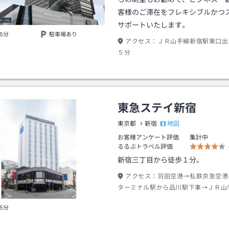
客様のご滞在をフレキシブルかつ
サポートいたします。
5分
駐車場あり
アクセス：
ＪＲ山手線新宿駅東口出
５分
東急ステイ新宿
地図
東京都
新宿
お客様アンケート評価
集計中
るるぶトラベル評価
新宿三丁目から徒歩１分。
アクセス：
羽田空港→私鉄京急空港
ターミナル駅から品川駅下車→ＪＲ山
下車東南口出口→徒歩約８分
5分