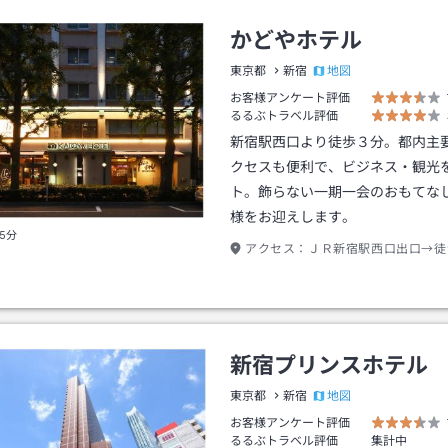
かどやホテル
地図
東京都
新宿
お客様アンケート評価
るるぶトラベル評価
新宿駅西口より徒歩３分。都内主
クセスも便利で、ビジネス・観光
ト。飾らない一期一会のおもてな
様をお迎えします。
5分
アクセス：
ＪＲ新宿駅西口出口→徒
新宿プリンスホテル
地図
東京都
新宿
お客様アンケート評価
るるぶトラベル評価
集計中