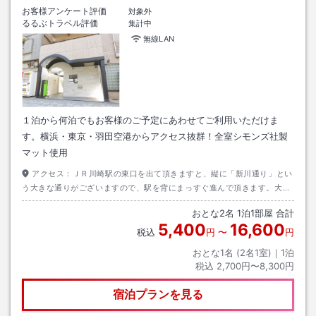
お客様アンケート評価
対象外
るるぶトラベル評価
集計中
無線LAN
１泊から何泊でもお客様のご予定にあわせてご利用いただけま
す。横浜・東京・羽田空港からアクセス抜群！全室シモンズ社製
マット使用
アクセス：
ＪＲ川崎駅の東口を出て頂きますと、縦に「新川通り」とい
う大きな通りがございますので、駅を背にまっすぐ進んで頂きます。大き
な交差点「第１京浜」を渡った右側にございます。
おとな
2
名
1
泊
1
部屋 合計
5,400
16,600
税込
円
〜
円
おとな1名 (
2
名1室)｜
1
泊
税込
2,700円〜8,300円
宿泊プランを見る