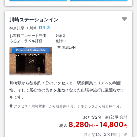
川崎ステーションイン
地図
神奈川県
川崎
お客様アンケート評価
対象外
るるぶトラベル評価
集計中
無線LAN
川崎駅から徒歩約７分のアクセスと、駅前商業エリアへの利便
性、そして居心地の良さを兼ねそなえた出張や旅行に最適なホテ
ルです。
アクセス：
川崎駅東口から徒歩約７分。チネチッタから徒歩約１分。
おとな
2
名
1
泊
1
部屋 合計
8,280
14,800
税込
円
〜
円
おとな1名 (
2
名1室)｜
1
泊