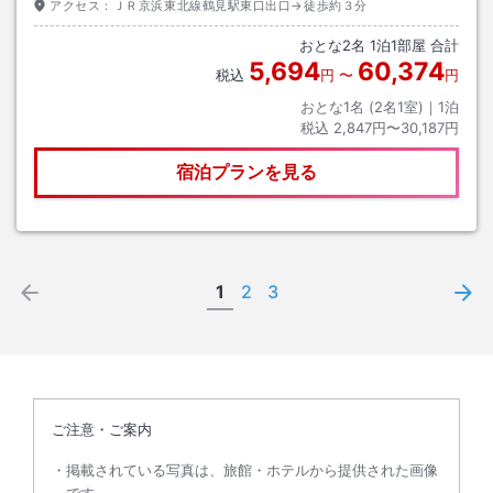
アクセス：
ＪＲ京浜東北線鶴見駅東口出口→徒歩約３分
おとな
2
名
1
泊
1
部屋 合計
5,694
60,374
税込
円
〜
円
おとな1名 (
2
名1室)｜
1
泊
税込
2,847円〜30,187円
宿泊プランを見る
1
2
3
ご注意・ご案内
掲載されている写真は、旅館・ホテルから提供された画像
です。