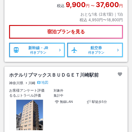
9,900
37,600
税込
円
〜
円
おとな1名 (
2
名1室)｜
1
泊
税込
4,950円〜18,800円
宿泊プランを見る
新幹線・JR
航空券
付きプラン
付きプラン
ホテルリブマックスＢＵＤＧＥＴ川崎駅前
地図
神奈川県
川崎
お客様アンケート評価
対象外
るるぶトラベル評価
集計中
無線LAN
駅徒歩5分