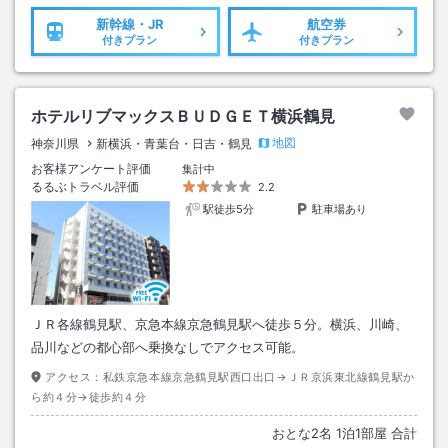
新幹線・JR
航空券
付きプラン
付きプラン
ホテルリブマックスＢＵＤＧＥＴ横浜鶴見
地図
神奈川県
新横浜・青葉台・日吉・鶴見
お客様アンケート評価
集計中
るるぶトラベル評価
2.2
駅徒歩5分
駐車場あり
ＪＲ各線鶴見駅、京急本線京急鶴見駅へ徒歩５分。横浜、川崎、
品川などの都心部へ乗換なしでアクセス可能。
アクセス：
私鉄京急本線京急鶴見駅西口出口→ＪＲ京浜東北線鶴見駅か
ら約４分→徒歩約４分
おとな
2
名
1
泊
1
部屋 合計