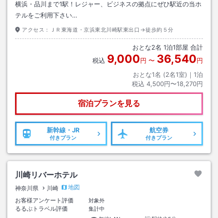
横浜・品川まで1駅！レジャー、ビジネスの拠点にぜひ駅近の当ホ
テルをご利用下さい…
アクセス：
ＪＲ東海道・京浜東北川崎駅東出口→徒歩約５分
おとな
2
名
1
泊
1
部屋 合計
9,000
36,540
税込
円
〜
円
おとな1名 (
2
名1室)｜
1
泊
税込
4,500円〜18,270円
宿泊プランを見る
新幹線・JR
航空券
付きプラン
付きプラン
川崎リバーホテル
地図
神奈川県
川崎
お客様アンケート評価
対象外
るるぶトラベル評価
集計中