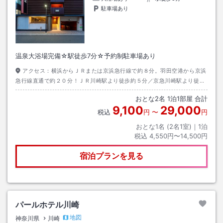
駐車場あり
温泉大浴場完備☆駅徒歩7分☆予約制駐車場あり
アクセス：
横浜からＪＲまたは京浜急行線で約８分。羽田空港から京浜
急行線直通で約２０分！ＪＲ川崎駅より徒歩約５分／京急川崎駅より徒歩
約８分！
おとな
2
名
1
泊
1
部屋 合計
9,100
29,000
税込
円
〜
円
おとな1名 (
2
名1室)｜
1
泊
税込
4,550円〜14,500円
宿泊プランを見る
パールホテル川崎
地図
神奈川県
川崎