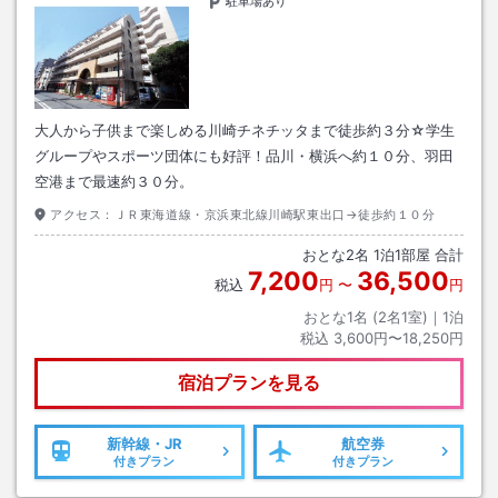
駐車場あり
大人から子供まで楽しめる川崎チネチッタまで徒歩約３分☆学生
グループやスポーツ団体にも好評！品川・横浜へ約１０分、羽田
空港まで最速約３０分。
アクセス：
ＪＲ東海道線・京浜東北線川崎駅東出口→徒歩約１０分
おとな
2
名
1
泊
1
部屋 合計
7,200
36,500
税込
円
〜
円
おとな1名 (
2
名1室)｜
1
泊
税込
3,600円〜18,250円
宿泊プランを見る
新幹線・JR
航空券
付きプラン
付きプラン