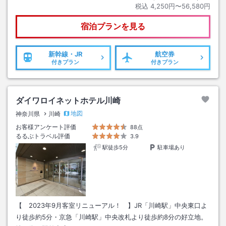
税込
4,250円〜56,580円
宿泊プランを見る
新幹線・JR
航空券
付きプラン
付きプラン
ダイワロイネットホテル川崎
地図
神奈川県
川崎
お客様アンケート評価
88点
るるぶトラベル評価
3.9
駅徒歩5分
駐車場あり
【 2023年9月客室リニューアル！ 】JR「川崎駅」中央東口よ
り徒歩約5分・京急「川崎駅」中央改札より徒歩約8分の好立地。