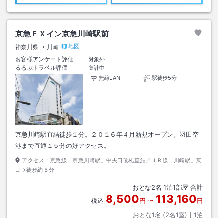
京急ＥＸイン京急川崎駅前
地図
神奈川県
川崎
お客様アンケート評価
対象外
るるぶトラベル評価
集計中
無線LAN
駅徒歩5分
京急川崎駅直結徒歩１分。２０１６年４月新規オープン。羽田空
港まで直通１５分の好アクセス。
アクセス：
京急線「京急川崎駅」中央口改札直結／ＪＲ線「川崎駅」東
口→徒歩約５分
おとな
2
名
1
泊
1
部屋 合計
8,500
113,160
税込
円
〜
円
おとな1名 (
2
名1室)｜
1
泊