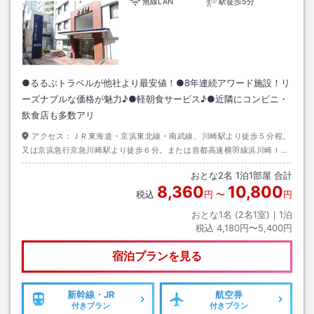
無線LAN
駅徒歩5分
●るるぶトラベルが他社より最安値！●8年連続アワード施設！リ
ーズナブルな価格が魅力♪●軽朝食サービス♪●近隣にコンビニ・
飲食店も多数アリ
アクセス：
ＪＲ東海道・京浜東北線・南武線、川崎駅より徒歩５分程。
又は京浜急行京急川崎駅より徒歩６分。または首都高速横羽線浜川崎ＩＣ
より２ｋｍ。駐車場については近隣駐車場のご利用となります。お問い合
おとな
2
名
1
泊
1
部屋 合計
わせ下さい。
8,360
10,800
税込
円
〜
円
おとな1名 (
2
名1室)｜
1
泊
税込
4,180円〜5,400円
宿泊プランを見る
新幹線・JR
航空券
付きプラン
付きプラン