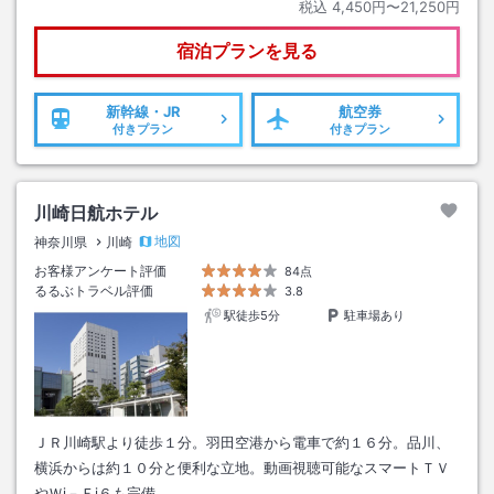
税込
4,450円〜21,250円
宿泊プランを見る
新幹線・JR
航空券
付きプラン
付きプラン
川崎日航ホテル
地図
神奈川県
川崎
お客様アンケート評価
84点
るるぶトラベル評価
3.8
駅徒歩5分
駐車場あり
ＪＲ川崎駅より徒歩１分。羽田空港から電車で約１６分。品川、
横浜からは約１０分と便利な立地。動画視聴可能なスマートＴＶ
やＷi－Ｆi６も完備。