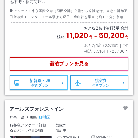
地下街・駅前商店…
アクセス：
東京国際空港（羽田空港）空港から京浜急行、京急空港線羽
田空港第１・２ターミナル駅より逗子・葉山行き乗車（約１５分）京急川
崎駅下車後、中央口出口より徒歩約５分
おとな
2
名
1
泊
1
部屋 合計
11,020
50,200
税込
円
〜
円
おとな1名 (
2
名1室)｜
1
泊
税込
5,510円〜25,100円
宿泊プランを見る
新幹線・JR
航空券
付きプラン
付きプラン
アールズフォレストイン
地図
神奈川県
川崎
お客様アンケート評価
対象外
るるぶトラベル評価
集計中
大浴場あり
駅徒歩5分