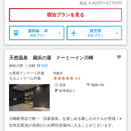
税込
4,400円〜27,750円
宿泊プランを見る
新幹線・JR
航空券
付きプラン
付きプラン
天然温泉 扇浜の湯 ドーミーイン川崎
地図
神奈川県
川崎
お客様アンケート評価
対象外
るるぶトラベル評価
4.5
温泉
無線LAN
駐車場あり
川崎駅周辺で唯一『自家源泉』を楽しめる癒しのホテルが登場！※
女性従業員が清掃のため男性浴場内に入ることがございます。