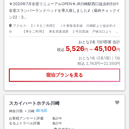
☆2020年7月全室リニューアルOPEN☆JR川崎駅西口徒歩約5分!!
全室スランバーランドベッドを導入致しました♪（最終チェックイ
ン22：3…
アクセス：
【ＪＲをご利用】 ＪＲ東海道本線 川崎駅より徒歩約５
分 【車をご利用】 東名高速道路 ２号目黒線 戸塚出口より 国
道１号線 尻手を左折して５００ｍ左側
おとな
2
名
1
泊
1
部屋 合計
5,526
45,100
税込
円
〜
円
おとな1名 (
2
名1室)｜
1
泊
税込
2,763円〜22,550円
宿泊プランを見る
スカイハートホテル川崎
地図
神奈川県
川崎
お客様アンケート評価
集計中
るるぶトラベル評価
集計中