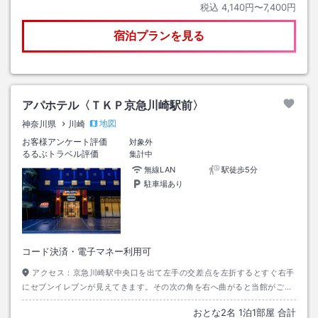
税込
4,140円〜7,400円
宿泊プランを見る
アパホテル〈ＴＫＰ京急川崎駅前〉
地図
神奈川県
川崎
お客様アンケート評価
対象外
るるぶトラベル評価
集計中
無線LAN
駅徒歩5分
駐車場あり
コード決済・電子マネー利用可
アクセス：
京急川崎駅中央口を出て左手の交差点を左折するとすぐ右手
にセブンイレブンが見えてきます。その次の角を右へ曲がると当館がござ
います。
おとな
2
名
1
泊
1
部屋 合計