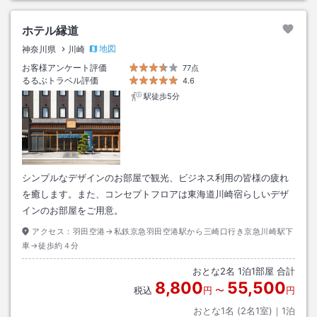
ホテル縁道
地図
神奈川県
川崎
お客様アンケート評価
77点
るるぶトラベル評価
4.6
駅徒歩5分
シンプルなデザインのお部屋で観光、ビジネス利用の皆様の疲れ
を癒します。また、コンセプトフロアは東海道川崎宿らしいデザ
インのお部屋をご用意。
アクセス：
羽田空港→私鉄京急羽田空港駅から三崎口行き京急川崎駅下
車→徒歩約４分
おとな
2
名
1
泊
1
部屋 合計
8,800
55,500
税込
円
〜
円
おとな1名 (
2
名1室)｜
1
泊