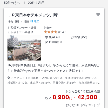
50
件のうち、
1～20
件を表示
ＪＲ東日本ホテルメッツ川崎
地図
神奈川県
川崎
お客様アンケート評価
対象外
るるぶトラベル評価
4.3
無線LAN
駅徒歩5分
駐車場あり
JR川崎駅中央西口より徒歩1分。駅から近くて便利。京急川崎駅か
らも徒歩7分なので羽田空港へのアクセスも抜群です！
アクセス：
ＪＲ川崎駅中央西口徒歩約1分、東海道線で品川駅約10分、
横浜駅へ約10分、東京駅へ約18分、羽田空港へ約25分（京急川崎駅まで
徒歩約8分）スムーズにアクセス！
おとな
2
名
1
泊
1
部屋 合計
8,900
42,500
税込
円
〜
円
おとな1名 (
2
名1室)｜
1
泊