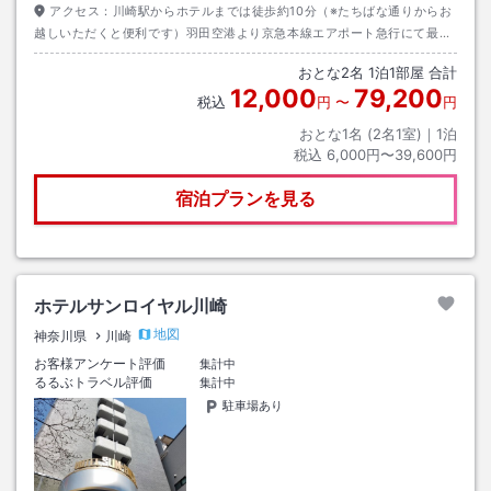
アクセス：
川崎駅からホテルまでは徒歩約10分（※たちばな通りからお
越しいただくと便利です）羽田空港より京急本線エアポート急行にて最短
１５分首都高速神奈川１号横羽線「大師」ＩＣより車で約１５分
おとな
2
名
1
泊
1
部屋 合計
12,000
79,200
税込
円
〜
円
おとな1名 (
2
名1室)｜
1
泊
税込
6,000円〜39,600円
宿泊プランを見る
ホテルサンロイヤル川崎
地図
神奈川県
川崎
お客様アンケート評価
集計中
るるぶトラベル評価
集計中
駐車場あり