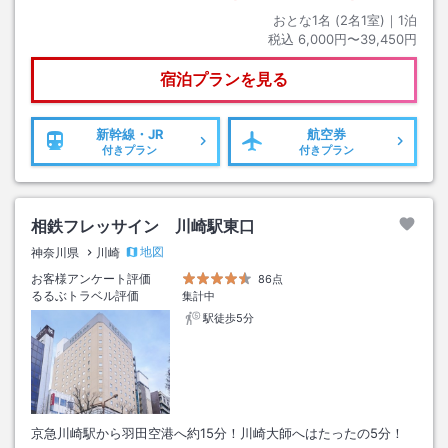
おとな1名 (
2
名1室)｜
1
泊
税込
6,000円〜39,450円
宿泊プランを見る
新幹線・JR
航空券
付きプラン
付きプラン
相鉄フレッサイン 川崎駅東口
地図
神奈川県
川崎
お客様アンケート評価
86点
るるぶトラベル評価
集計中
駅徒歩5分
京急川崎駅から羽田空港へ約15分！川崎大師へはたったの5分！