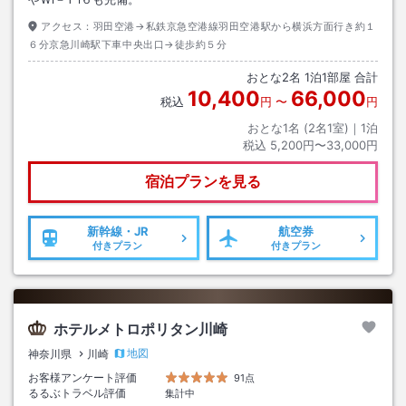
アクセス：
羽田空港→私鉄京急空港線羽田空港駅から横浜方面行き約１
６分京急川崎駅下車中央出口→徒歩約５分
おとな
2
名
1
泊
1
部屋 合計
10,400
66,000
税込
円
〜
円
おとな1名 (
2
名1室)｜
1
泊
税込
5,200円〜33,000円
宿泊プランを見る
新幹線・JR
航空券
付きプラン
付きプラン
ホテルメトロポリタン川崎
地図
神奈川県
川崎
お客様アンケート評価
91点
るるぶトラベル評価
集計中