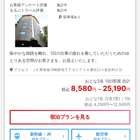
お客様アンケート評価
集計中
るるぶトラベル評価
集計中
駐車場あり
賑やかな雑踏を離れ、1日の仕事の疲れを癒していただくためのゆ
とりある空間がお客さまを、お迎えいたします。
アクセス：
ＪＲ東海線川崎駅地下アゼリア３６番出口→徒歩約６分
おとな
2
名
1
泊
1
部屋 合計
8,580
25,190
税込
円
〜
円
おとな1名 (
2
名1室)｜
1
泊
税込
4,290円〜12,595円
宿泊プランを見る
新幹線・JR
航空券
付きプラン
付きプラン