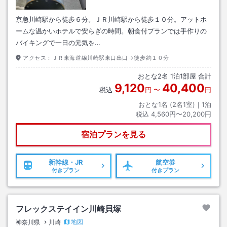
京急川崎駅から徒歩６分。ＪＲ川崎駅から徒歩１０分。アットホ
ームな温かいホテルで安らぎの時間。朝食付プランでは手作りの
バイキングで一日の元気を…
アクセス：
ＪＲ東海道線川崎駅東口出口→徒歩約１０分
おとな
2
名
1
泊
1
部屋 合計
9,120
40,400
税込
円
〜
円
おとな1名 (
2
名1室)｜
1
泊
税込
4,560円〜20,200円
宿泊プランを見る
新幹線・JR
航空券
付きプラン
付きプラン
フレックステイイン川崎貝塚
地図
神奈川県
川崎