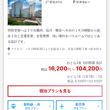
駅徒歩5分
駐車場あり
羽田空港へは３０分圏内、品川・横浜へ８分のＪＲ川崎駅から徒
歩２分と交通至便。全室禁煙、洗い場付きバスルームでゆとりあ
る設計です。
アクセス：
ＪＲ川崎駅西口より約徒歩２分。京急川崎駅下車→徒歩約９
分
おとな
2
名
1
泊
1
部屋 合計
16,200
104,200
税込
円
〜
円
おとな1名 (
2
名1室)｜
1
泊
税込
8,100円〜52,100円
宿泊プランを見る
新幹線・JR
航空券
付きプラン
付きプラン