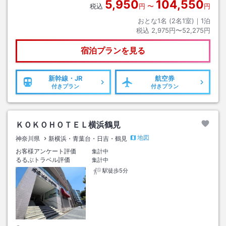
5,950
104,550
税込
円
〜
円
おとな1名 (
2
名1室)｜
1
泊
税込
2,975円〜52,275円
宿泊プランを見る
新幹線・JR
航空券
付きプラン
付きプラン
ＫＯＫＯＨＯＴＥＬ横浜鶴見
地図
神奈川県
新横浜・青葉台・日吉・鶴見
お客様アンケート評価
集計中
るるぶトラベル評価
集計中
駅徒歩5分