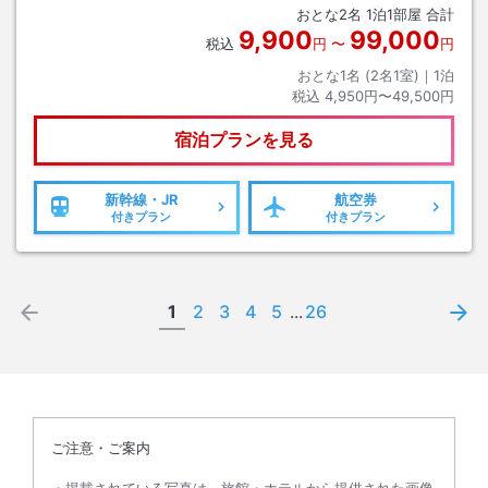
おとな
2
名
1
泊
1
部屋 合計
9,900
99,000
税込
円
〜
円
おとな1名 (
2
名1室)｜
1
泊
税込
4,950円〜49,500円
宿泊プランを見る
新幹線・JR
航空券
付きプラン
付きプラン
1
2
3
4
5
...
26
ご注意・ご案内
掲載されている写真は、旅館・ホテルから提供された画像