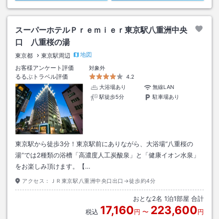
スーパーホテルＰｒｅｍｉｅｒ東京駅八重洲中央
口 八重桜の湯
地図
東京都
東京駅周辺
お客様アンケート評価
対象外
るるぶトラベル評価
4.2
大浴場あり
無線LAN
駅徒歩5分
駐車場あり
東京駅から徒歩3分！東京駅前にありながら、大浴場“八重桜の
湯”では2種類の浴槽「高濃度人工炭酸泉」と「健康イオン水泉」
をお楽しみ頂けます。【…
アクセス：
ＪＲ東京駅八重洲中央口出口→徒歩約4分
おとな
2
名
1
泊
1
部屋 合計
17,160
223,600
税込
円
〜
円