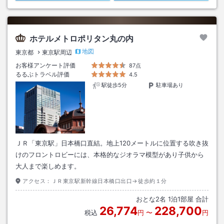
ホテルメトロポリタン丸の内
地図
東京都
東京駅周辺
お客様アンケート評価
87点
るるぶトラベル評価
4.5
駅徒歩5分
駐車場あり
ＪＲ「東京駅」日本橋口直結。地上120メートルに位置する吹き抜
けのフロントロビーには、本格的なジオラマ模型があり子供から
大人まで楽しめます。
アクセス：
ＪＲ東京駅新幹線日本橋口出口→徒歩約１分
おとな
2
名
1
泊
1
部屋 合計
26,774
228,700
税込
円
〜
円