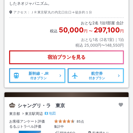
したネオジャパニズム。
アクセス：
ＪＲ東京駅丸の内北口出口→徒歩約１分
おとな
2
名
1
泊
1
部屋 合計
50,000
297,100
税込
円
〜
円
おとな1名 (
2
名1室)｜
1
泊
税込
25,000円〜148,550円
宿泊プランを見る
新幹線・JR
航空券
付きプラン
付きプラン
シャングリ・ラ 東京
地図
東京都
東京駅周辺
お客様アンケート評価
85点
るるぶトラベル評価
集計中
駅徒歩5分
駐車場あり