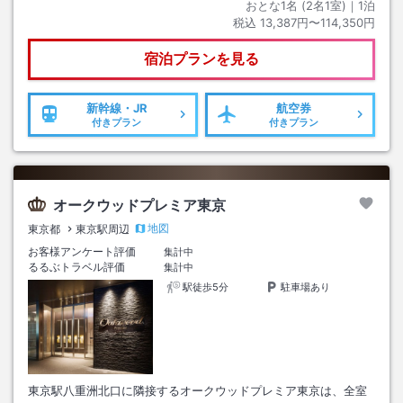
おとな1名 (
2
名1室)｜
1
泊
税込
13,387円〜114,350円
宿泊プランを見る
新幹線・JR
航空券
付きプラン
付きプラン
オークウッドプレミア東京
地図
東京都
東京駅周辺
お客様アンケート評価
集計中
るるぶトラベル評価
集計中
駅徒歩5分
駐車場あり
東京駅八重洲北口に隣接するオークウッドプレミア東京は、全室