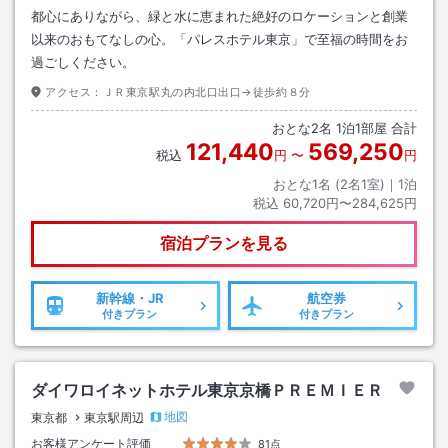
都心にありながら、緑と水に恵まれた絶好のロケーションと創業
以来のおもてなしの心。「パレスホテル東京」で至福の時間をお
過ごしください。
アクセス：
ＪＲ東京駅丸の内北口出口→徒歩約８分
おとな
2
名
1
泊
1
部屋 合計
121,440
569,250
税込
円
〜
円
おとな1名 (
2
名1室)｜
1
泊
税込
60,720円〜284,625円
宿泊プランを見る
新幹線・JR
航空券
付きプラン
付きプラン
ダイワロイネットホテル東京京橋ＰＲＥＭＩＥＲ
地図
東京都
東京駅周辺
お客様アンケート評価
81点