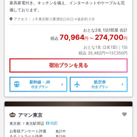
家具家電付き。キッチンを備え、インターネットやケーブルも完
備しております。
アクセス：
ＪＲ東京駅八重洲北口出口→徒歩約２分
おとな
2
名
1
泊
1
部屋 合計
70,964
274,700
税込
円
〜
円
おとな1名 (
2
名1室)｜
1
泊
税込
35,482円〜137,350円
宿泊プランを見る
新幹線・JR
航空券
付きプラン
付きプラン
アマン東京
地図
東京都
東京駅周辺
お客様アンケート評価
集計中
るるぶトラベル評価
集計中