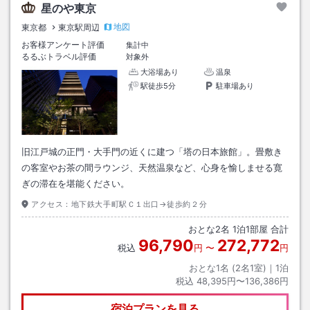
星のや東京
地図
東京都
東京駅周辺
お客様アンケート評価
集計中
るるぶトラベル評価
対象外
大浴場あり
温泉
駅徒歩5分
駐車場あり
旧江戸城の正門・大手門の近くに建つ「塔の日本旅館」。畳敷き
の客室やお茶の間ラウンジ、天然温泉など、心身を愉しませる寛
ぎの滞在を堪能ください。
アクセス：
地下鉄大手町駅Ｃ１出口→徒歩約２分
おとな
2
名
1
泊
1
部屋 合計
96,790
272,772
税込
円
〜
円
おとな1名 (
2
名1室)｜
1
泊
税込
48,395円〜136,386円
宿泊プランを見る