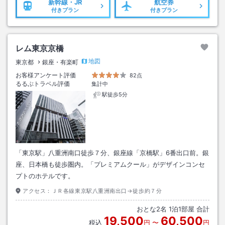
新幹線・JR
航空券
付きプラン
付きプラン
レム東京京橋
地図
東京都
銀座・有楽町
お客様アンケート評価
82点
るるぶトラベル評価
集計中
駅徒歩5分
「東京駅」八重洲南口徒歩７分、銀座線「京橋駅」6番出口前。銀
座、日本橋も徒歩圏内。「プレミアムクール」がデザインコンセ
プトのホテルです。
アクセス：
ＪＲ各線東京駅八重洲南出口→徒歩約７分
おとな
2
名
1
泊
1
部屋 合計
19,500
60,500
税込
円
〜
円