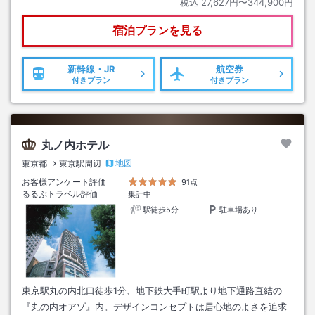
税込
27,627円〜344,900円
宿泊プランを見る
新幹線・JR
航空券
付きプラン
付きプラン
丸ノ内ホテル
地図
東京都
東京駅周辺
お客様アンケート評価
91点
るるぶトラベル評価
集計中
駅徒歩5分
駐車場あり
東京駅丸の内北口徒歩1分、地下鉄大手町駅より地下通路直結の
『丸の内オアゾ』内。デザインコンセプトは居心地のよさを追求