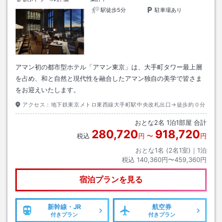
駅徒歩5分
駐車場あり
アマン初の都市型ホテル「アマン東京」は、大手町タワー最上層
を占め、和と自然と現代性を融合したアマン独自の美学で皆さま
をお迎えいたします。
アクセス：
地下鉄東京メトロ東西線大手町駅中央改札出口→徒歩約０分
おとな
2
名
1
泊
1
部屋 合計
280,720
918,720
税込
円
〜
円
おとな1名 (
2
名1室)｜
1
泊
税込
140,360円〜459,360円
宿泊プランを見る
新幹線・JR
航空券
付きプラン
付きプラン