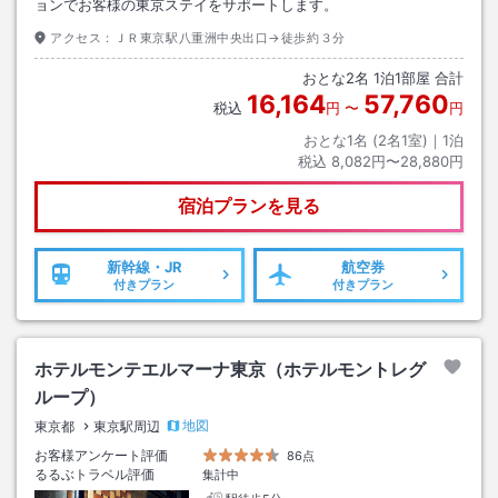
ョンでお客様の東京ステイをサポートします。
アクセス：
ＪＲ東京駅八重洲中央出口→徒歩約３分
おとな
2
名
1
泊
1
部屋 合計
16,164
57,760
税込
円
〜
円
おとな1名 (
2
名1室)｜
1
泊
税込
8,082円〜28,880円
宿泊プランを見る
新幹線・JR
航空券
付きプラン
付きプラン
ホテルモンテエルマーナ東京（ホテルモントレグ
ループ）
地図
東京都
東京駅周辺
お客様アンケート評価
86点
るるぶトラベル評価
集計中