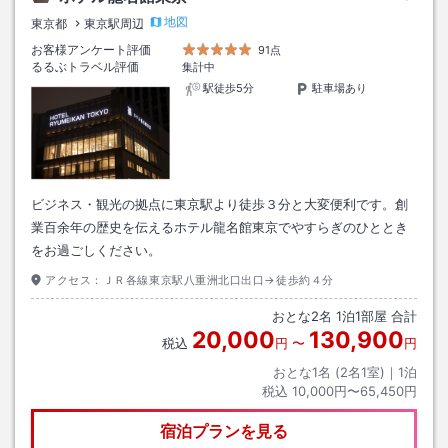
地図
東京都
東京駅周辺
お客様アンケート評価
91点
るるぶトラベル評価
集計中
駅徒歩5分
駐車場あり
ビジネス・観光の拠点に東京駅より徒歩３分と大変便利です。創
業百余年の歴史を伝えるホテル龍名館東京でやすらぎのひととき
をお過ごしください。
アクセス：
ＪＲ各線東京駅八重洲北口出口→徒歩約４分
おとな
2
名
1
泊
1
部屋 合計
20,000
130,900
税込
円
〜
円
おとな1名 (
2
名1室)｜
1
泊
税込
10,000円〜65,450円
宿泊プランを見る