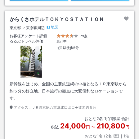
からくさホテルＴＯＫＹＯＳＴＡＴＩＯＮ
地図
東京都
東京駅周辺
お客様アンケート評価
79点
るるぶトラベル評価
集計中
駅徒歩5分
新幹線をはじめ、全国の主要鉄道網の中核となるＪＲ東京駅から
約５分の好立地。日本旅行の拠点に大変便利なロケーションで
す。
アクセス：
ＪＲ東京駅八重洲北口出口→徒歩約５分
おとな
2
名
1
泊
1
部屋 合計
24,000
210,800
税込
円
〜
円
おとな1名 (
2
名1室)｜
1
泊