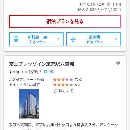
おとな1名 (
2
名1室)｜
1
泊
税込
8,580円〜111,800円
宿泊プランを見る
新幹線・JR
航空券
付きプラン
付きプラン
京王プレッソイン東京駅八重洲
地図
東京都
東京駅周辺
お客様アンケート評価
79点
るるぶトラベル評価
4.2
駅徒歩5分
東京の玄関口、東京駅八重洲中央口より徒歩約３分。好ロケーシ