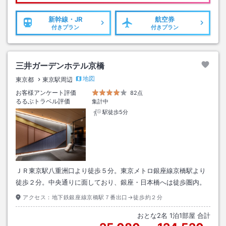
新幹線・JR
航空券
付きプラン
付きプラン
三井ガーデンホテル京橋
地図
東京都
東京駅周辺
お客様アンケート評価
82点
るるぶトラベル評価
集計中
駅徒歩5分
ＪＲ東京駅八重洲口より徒歩５分。東京メトロ銀座線京橋駅より
徒歩２分。中央通りに面しており、銀座・日本橋へは徒歩圏内。
アクセス：
地下鉄銀座線京橋駅７番出口→徒歩約２分
おとな
2
名
1
泊
1
部屋 合計