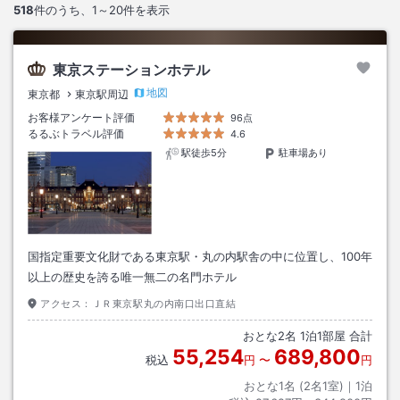
518
件のうち、
1～20
件を表示
東京ステーションホテル
地図
東京都
東京駅周辺
お客様アンケート評価
96点
るるぶトラベル評価
4.6
駅徒歩5分
駐車場あり
国指定重要文化財である東京駅・丸の内駅舎の中に位置し、100年
以上の歴史を誇る唯一無二の名門ホテル
アクセス：
ＪＲ東京駅丸の内南口出口直結
おとな
2
名
1
泊
1
部屋 合計
55,254
689,800
税込
円
〜
円
おとな1名 (
2
名1室)｜
1
泊