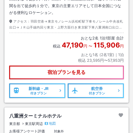
関を出て徒歩約１分で。東京の主要エリアそして日本全国につな
がる便利なロケーション。
アクセス：
羽田空港→東京モノレール浜松町駅下車モノレール中央改札
出口→ＪＲ山手線内回り東京・上野方面行き東京駅下車八重洲南口出口→
徒歩約４分またはタクシー約２分
おとな
2
名
1
泊
1
部屋 合計
47,190
115,906
税込
円
〜
円
おとな1名 (
2
名1室)｜
1
泊
税込
23,595円〜57,953円
宿泊プランを見る
新幹線・JR
航空券
付きプラン
付きプラン
八重洲ターミナルホテル
地図
東京都
東京駅周辺
お客様アンケート評価
対象外