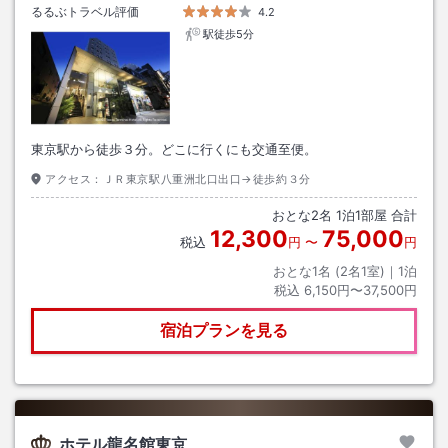
るるぶトラベル評価
4.2
駅徒歩5分
東京駅から徒歩３分。どこに行くにも交通至便。
アクセス：
ＪＲ東京駅八重洲北口出口→徒歩約３分
おとな
2
名
1
泊
1
部屋 合計
12,300
75,000
税込
円
〜
円
おとな1名 (
2
名1室)｜
1
泊
税込
6,150円〜37,500円
宿泊プランを見る
ホテル龍名館東京