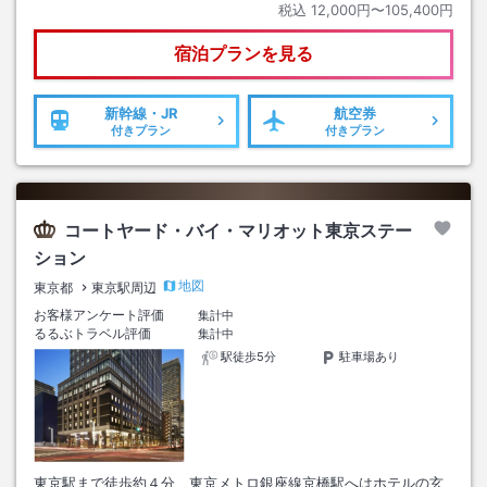
税込
12,000円〜105,400円
宿泊プランを見る
新幹線・JR
航空券
付きプラン
付きプラン
コートヤード・バイ・マリオット東京ステー
ション
地図
東京都
東京駅周辺
お客様アンケート評価
集計中
るるぶトラベル評価
集計中
駅徒歩5分
駐車場あり
東京駅まで徒歩約４分、東京メトロ銀座線京橋駅へはホテルの玄