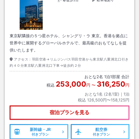
東京駅隣接の５つ星ホテル、シャングリ・ラ 東京。香港を拠点に
世界中に展開するグローバルホテルで、最高級のおもてなしを提
供いたします。
アクセス：
羽田空港→リムジンバス羽田空港から東京駅八重洲北口行き
約４０分東京駅八重洲北口下車→徒歩約２分
おとな
2
名
1
泊
1
部屋 合計
253,000
316,250
税込
円
〜
円
おとな1名 (
2
名1室)｜
1
泊
税込
126,500円〜158,125円
宿泊プランを見る
新幹線・JR
航空券
付きプラン
付きプラン