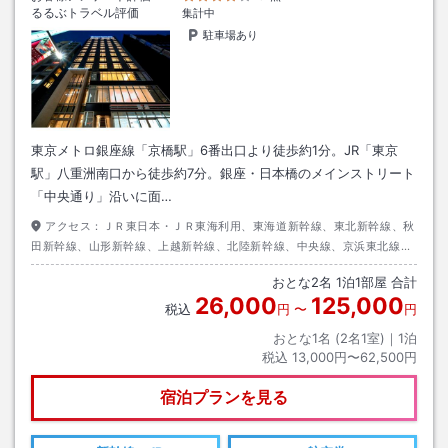
るるぶトラベル評価
集計中
駐車場あり
東京メトロ銀座線「京橋駅」6番出口より徒歩約1分。JR「東京
駅」八重洲南口から徒歩約7分。銀座・日本橋のメインストリート
「中央通り」沿いに面…
アクセス：
ＪＲ東日本・ＪＲ東海利用、東海道新幹線、東北新幹線、秋
田新幹線、山形新幹線、上越新幹線、北陸新幹線、中央線、京浜東北線、
山手線、常磐線、宇都宮線、高崎線、東海道本線、横須賀線、総武本線、
おとな
2
名
1
泊
1
部屋 合計
京葉線、成田エクスプレス利用にて東京駅下車後、八重洲南口より徒歩約
26,000
125,000
７分
税込
円
〜
円
おとな1名 (
2
名1室)｜
1
泊
税込
13,000円〜62,500円
宿泊プランを見る