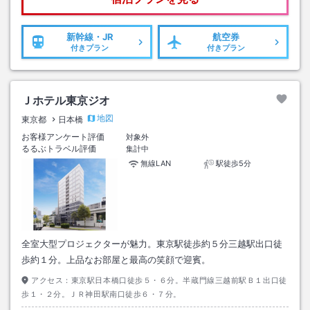
新幹線・JR
航空券
付きプラン
付きプラン
Ｊホテル東京ジオ
地図
東京都
日本橋
お客様アンケート評価
対象外
るるぶトラベル評価
集計中
無線LAN
駅徒歩5分
全室大型プロジェクターが魅力。東京駅徒歩約５分三越駅出口徒
歩約１分。上品なお部屋と最高の笑顔で迎賓。
アクセス：
東京駅日本橋口徒歩５・６分。半蔵門線三越前駅Ｂ１出口徒
歩１・２分。ＪＲ神田駅南口徒歩６・７分。