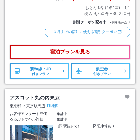
おとな1名 (
2
名1室)｜
1
泊
税込
9,750円〜30,250円
割引クーポン配布中
※利用条件あり
９月までの宿泊に使える割引クーポン
宿泊プランを見る
新幹線・JR
航空券
付きプラン
付きプラン
アスコット丸の内東京
地図
東京都
東京駅周辺
お客様アンケート評価
集計中
るるぶトラベル評価
集計中
駅徒歩5分
駐車場あり