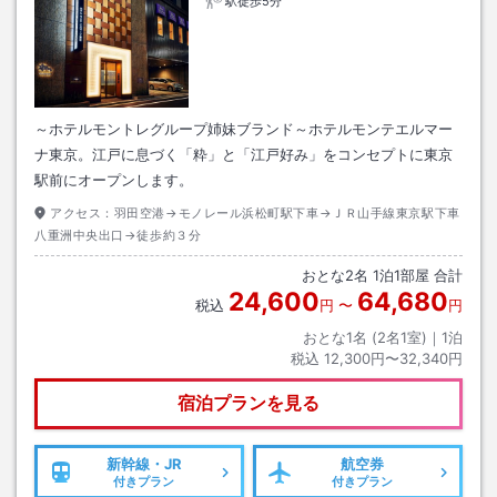
駅徒歩5分
～ホテルモントレグループ姉妹ブランド～ホテルモンテエルマー
ナ東京。江戸に息づく「粋」と「江戸好み」をコンセプトに東京
駅前にオープンします。
アクセス：
羽田空港→モノレール浜松町駅下車→ＪＲ山手線東京駅下車
八重洲中央出口→徒歩約３分
おとな
2
名
1
泊
1
部屋 合計
24,600
64,680
税込
円
〜
円
おとな1名 (
2
名1室)｜
1
泊
税込
12,300円〜32,340円
宿泊プランを見る
新幹線・JR
航空券
付きプラン
付きプラン