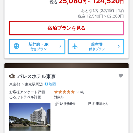
25,080
124,520
税込
円
〜
円
おとな1名 (
2
名1室)｜
1
泊
税込
12,540円〜62,260円
宿泊プランを見る
新幹線・JR
航空券
付きプラン
付きプラン
パレスホテル東京
地図
東京都
東京駅周辺
お客様アンケート評価
93点
るるぶトラベル評価
対象外
駅徒歩5分
駐車場あり