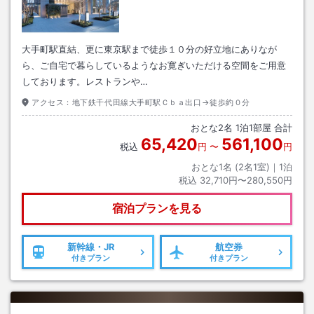
大手町駅直結、更に東京駅まで徒歩１０分の好立地にありなが
ら、ご自宅で暮らしているようなお寛ぎいただける空間をご用意
しております。レストランや…
アクセス：
地下鉄千代田線大手町駅Ｃｂａ出口→徒歩約０分
おとな
2
名
1
泊
1
部屋 合計
65,420
561,100
税込
円
〜
円
おとな1名 (
2
名1室)｜
1
泊
税込
32,710円〜280,550円
宿泊プランを見る
新幹線・JR
航空券
付きプラン
付きプラン