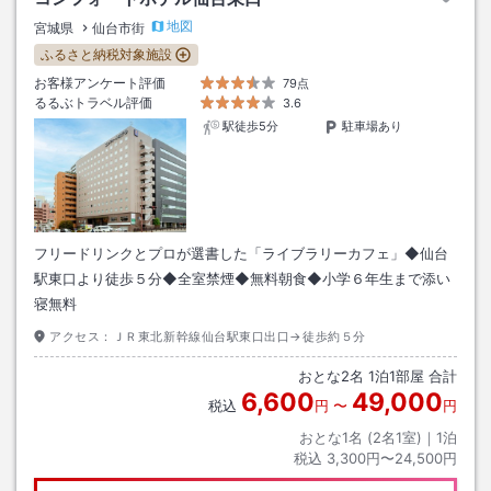
地図
宮城県
仙台市街
ふるさと納税対象施設
お客様アンケート評価
79点
るるぶトラベル評価
3.6
駅徒歩5分
駐車場あり
フリードリンクとプロが選書した「ライブラリーカフェ」◆仙台
駅東口より徒歩５分◆全室禁煙◆無料朝食◆小学６年生まで添い
寝無料
アクセス：
ＪＲ東北新幹線仙台駅東口出口→徒歩約５分
おとな
2
名
1
泊
1
部屋 合計
6,600
49,000
税込
円
〜
円
おとな1名 (
2
名1室)｜
1
泊
税込
3,300円〜24,500円