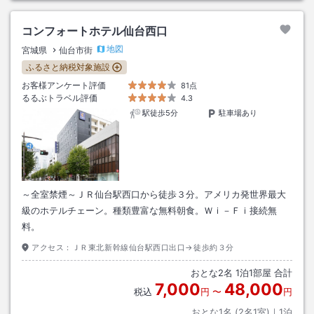
コンフォートホテル仙台西口
地図
宮城県
仙台市街
ふるさと納税対象施設
お客様アンケート評価
81点
るるぶトラベル評価
4.3
駅徒歩5分
駐車場あり
～全室禁煙～ＪＲ仙台駅西口から徒歩３分。アメリカ発世界最大
級のホテルチェーン。種類豊富な無料朝食。Ｗｉ－Ｆｉ接続無
料。
アクセス：
ＪＲ東北新幹線仙台駅西口出口→徒歩約３分
おとな
2
名
1
泊
1
部屋 合計
7,000
48,000
税込
円
〜
円
おとな1名 (
2
名1室)｜
1
泊