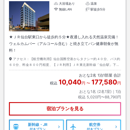
大浴場あり
温泉
無線LAN
駅徒歩5分
★ＪＲ仙台駅東口から徒歩約５分★夜通し入れる天然温泉完備！
ウェルカムバー（アルコール含む）と焼き立てパン健康朝食が無
料！
アクセス：
【航空機利用】仙台国際空港からタクシー約４０分、バス約
６０分、料金８００円程度、【ＪＲ利用】ＪＲ東北新幹線「仙台駅」下
車、徒歩約５分、【私鉄利用】仙台空港アクセス線「仙台駅」下車、徒歩
おとな
2
名
1
泊
1
部屋 合計
約５分
10,040
177,580
税込
円
〜
円
おとな1名 (
2
名1室)｜
1
泊
税込
5,020円〜88,790円
宿泊プランを見る
新幹線・JR
航空券
付きプラン
付きプラン