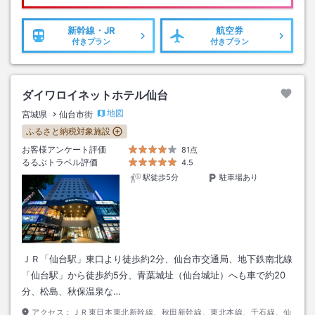
新幹線・JR
航空券
付きプラン
付きプラン
ダイワロイネットホテル仙台
地図
宮城県
仙台市街
ふるさと納税対象施設
お客様アンケート評価
81点
るるぶトラベル評価
4.5
駅徒歩5分
駐車場あり
ＪＲ「仙台駅」東口より徒歩約2分、仙台市交通局、地下鉄南北線
「仙台駅」から徒歩約5分、青葉城址（仙台城址）へも車で約20
分、松島、秋保温泉な…
アクセス：
ＪＲ東日本東北新幹線、秋田新幹線、東北本線、千石線、仙