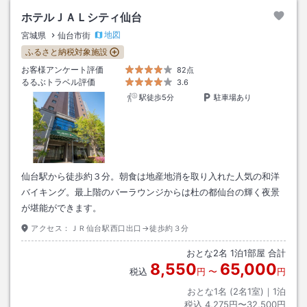
ホテルＪＡＬシティ仙台
地図
宮城県
仙台市街
ふるさと納税対象施設
お客様アンケート評価
82点
るるぶトラベル評価
3.6
駅徒歩5分
駐車場あり
仙台駅から徒歩約３分。朝食は地産地消を取り入れた人気の和洋
バイキング。最上階のバーラウンジからは杜の都仙台の輝く夜景
が堪能ができます。
アクセス：
ＪＲ仙台駅西口出口→徒歩約３分
おとな
2
名
1
泊
1
部屋 合計
8,550
65,000
税込
円
〜
円
おとな1名 (
2
名1室)｜
1
泊
税込
4,275円〜32,500円