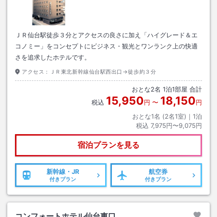
ＪＲ仙台駅徒歩３分とアクセスの良さに加え「ハイグレード＆エ
コノミー」をコンセプトにビジネス・観光とワンランク上の快適
さを追求したホテルです。
アクセス：
ＪＲ東北新幹線仙台駅西出口→徒歩約３分
おとな
2
名
1
泊
1
部屋 合計
15,950
18,150
税込
円
〜
円
おとな1名 (
2
名1室)｜
1
泊
税込
7,975円〜9,075円
宿泊プランを見る
新幹線・JR
航空券
付きプラン
付きプラン
コンフォートホテル仙台東口