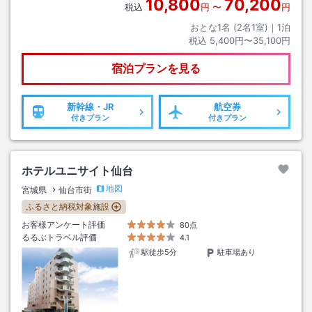
10,800
70,200
税込
円
〜
円
おとな1名 (
2
名1室)｜
1
泊
税込
5,400円〜35,100円
宿泊プランを見る
新幹線・JR
航空券
付きプラン
付きプラン
ホテルユニサイト仙台
地図
宮城県
仙台市街
ふるさと納税対象施設
お客様アンケート評価
80点
るるぶトラベル評価
4.1
駅徒歩5分
駐車場あり