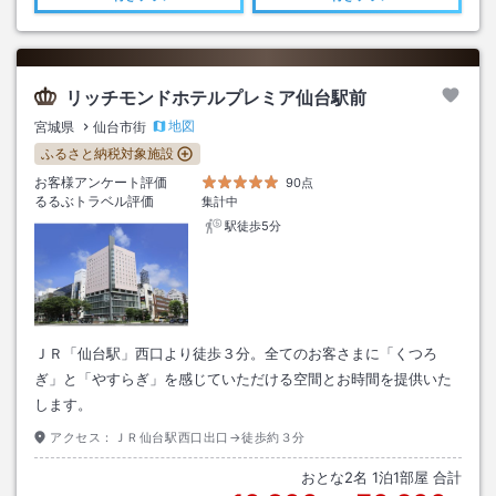
リッチモンドホテルプレミア仙台駅前
地図
宮城県
仙台市街
ふるさと納税対象施設
お客様アンケート評価
90点
るるぶトラベル評価
集計中
駅徒歩5分
ＪＲ「仙台駅」西口より徒歩３分。全てのお客さまに「くつろ
ぎ」と「やすらぎ」を感じていただける空間とお時間を提供いた
します。
アクセス：
ＪＲ仙台駅西口出口→徒歩約３分
おとな
2
名
1
泊
1
部屋 合計