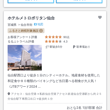
ホテルメトロポリタン仙台
地図
宮城県
仙台市街
ふるさと納税対象施設
お客様アンケート評価
90点
るるぶトラベル評価
4.3
駅徒歩5分
駐車場あり
仙台駅西口より徒歩１分のシティーホテル。地産食材を使用した
和定食や８０種類のバイキングなど当日選べる朝食が大人気！
《JTBアワード2024 …
アクセス：
仙台空港→私鉄仙台空港アクセス鉄道仙台空港駅から約２５
分仙台駅下車西口出口→徒歩約１分
おとな
2
名
1
泊
1
部屋 合計