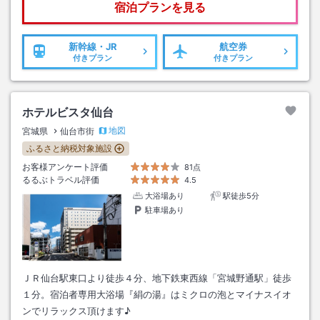
宿泊プランを見る
新幹線・JR
航空券
付きプラン
付きプラン
ホテルビスタ仙台
地図
宮城県
仙台市街
ふるさと納税対象施設
お客様アンケート評価
81点
るるぶトラベル評価
4.5
大浴場あり
駅徒歩5分
駐車場あり
ＪＲ仙台駅東口より徒歩４分、地下鉄東西線「宮城野通駅」徒歩
１分。宿泊者専用大浴場『絹の湯』はミクロの泡とマイナスイオ
ンでリラックス頂けます♪