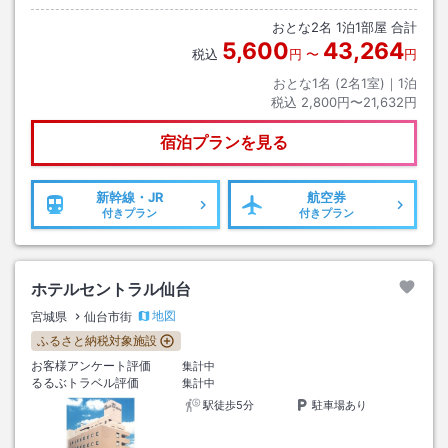
ービス券を発行後割引料金お客様ご負担金額1000円・その他時間外30分
おとな
2
名
1
泊
1
部屋 合計
毎に250円。
5,600
43,264
税込
円
〜
円
おとな1名 (
2
名1室)｜
1
泊
税込
2,800円〜21,632円
宿泊プランを見る
新幹線・JR
航空券
付きプラン
付きプラン
ホテルセントラル仙台
地図
宮城県
仙台市街
ふるさと納税対象施設
お客様アンケート評価
集計中
るるぶトラベル評価
集計中
駅徒歩5分
駐車場あり