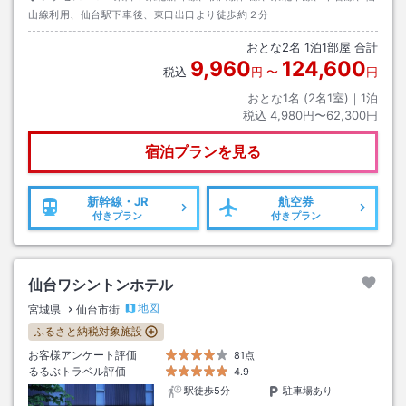
山線利用、仙台駅下車後、東口出口より徒歩約２分
おとな
2
名
1
泊
1
部屋 合計
9,960
124,600
税込
円
〜
円
おとな1名 (
2
名1室)｜
1
泊
税込
4,980円〜62,300円
宿泊プランを見る
新幹線・JR
航空券
付きプラン
付きプラン
仙台ワシントンホテル
地図
宮城県
仙台市街
ふるさと納税対象施設
お客様アンケート評価
81点
るるぶトラベル評価
4.9
駅徒歩5分
駐車場あり