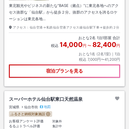
東北観光やビジネスの新たな“BASE（拠点）”に東北各地へのアク
セス抜群な「仙台駅」から徒歩２分。抜群のアクセスを誇るロケ
ーションは東北各地…
アクセス：
仙台空港→私鉄仙台空港アクセス線仙台駅下車→徒歩約２分
おとな
2
名
1
泊
1
部屋 合計
14,000
82,400
税込
円
〜
円
おとな1名 (
2
名1室)｜
1
泊
税込
7,000円〜41,200円
宿泊プランを見る
スーパーホテル仙台駅東口天然温泉
地図
宮城県
仙台市街
ふるさと納税対象施設
お客様アンケート評価
対象外
るるぶトラベル評価
集計中