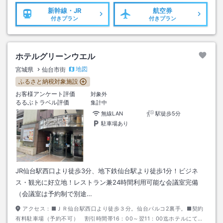
新幹線・JR
航空券
付きプラン
付きプラン
ホテルグリーンウエル
地図
宮城県
仙台市街
ふるさと納税対象施設
お客様アンケート評価
対象外
るるぶトラベル評価
集計中
無線LAN
駅徒歩5分
駐車場あり
JR仙台駅西口より徒歩3分、地下鉄仙台駅より徒歩1分！ビジネ
ス・観光に好立地！レストラン兼24時間利用可能な会議室完備
（会議室は予約制で別途…
アクセス：
■ＪＲ仙台駅西口より徒歩３分。仙台パルコ2裏手。■契約
有料駐車場（予約不可） 割引時間帯16：00～翌11：00迄ホテルにてサ