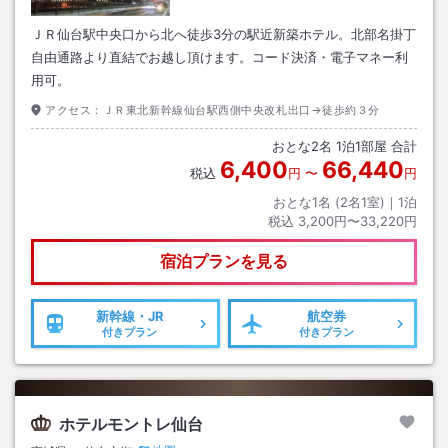
ＪＲ仙台駅中央口から北へ徒歩3分の駅近新築ホテル。北部名掛丁
自由通路より直結でお越し頂けます。コード決済・電子マネー利
用可。
アクセス：
ＪＲ東北新幹線仙台駅西側中央改札出口→徒歩約３分
おとな
2
名
1
泊
1
部屋 合計
6,400
66,440
税込
円
〜
円
おとな1名 (
2
名1室)｜
1
泊
税込
3,200円〜33,220円
宿泊プランを見る
新幹線・JR
航空券
付きプラン
付きプラン
ホテルモントレ仙台