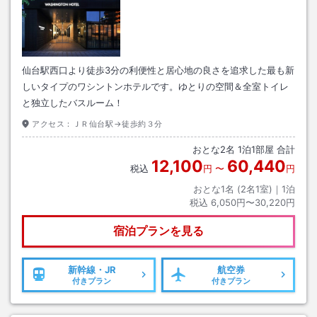
仙台駅西口より徒歩3分の利便性と居心地の良さを追求した最も新
しいタイプのワシントンホテルです。ゆとりの空間＆全室トイレ
と独立したバスルーム！
アクセス：
ＪＲ仙台駅→徒歩約３分
おとな
2
名
1
泊
1
部屋 合計
12,100
60,440
税込
円
〜
円
おとな1名 (
2
名1室)｜
1
泊
税込
6,050円〜30,220円
宿泊プランを見る
新幹線・JR
航空券
付きプラン
付きプラン