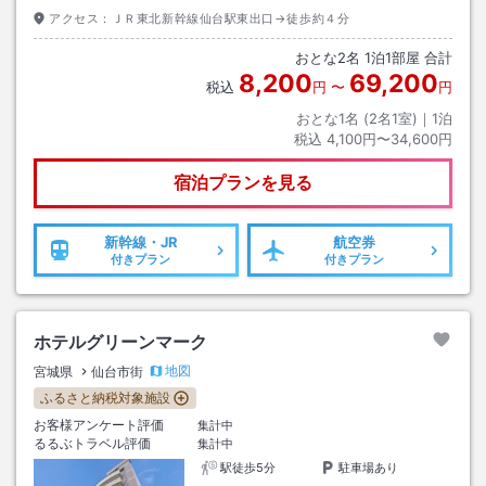
アクセス：
ＪＲ東北新幹線仙台駅東出口→徒歩約４分
おとな
2
名
1
泊
1
部屋 合計
8,200
69,200
税込
円
〜
円
おとな1名 (
2
名1室)｜
1
泊
税込
4,100円〜34,600円
宿泊プランを見る
新幹線・JR
航空券
付きプラン
付きプラン
ホテルグリーンマーク
地図
宮城県
仙台市街
ふるさと納税対象施設
お客様アンケート評価
集計中
るるぶトラベル評価
集計中
駅徒歩5分
駐車場あり