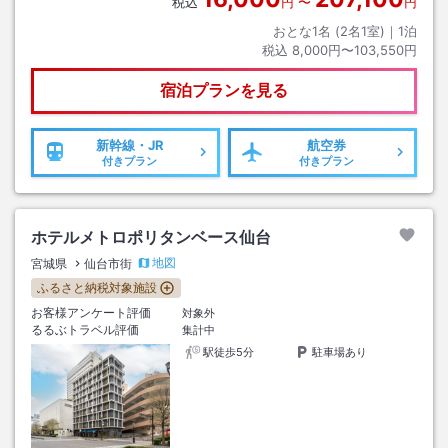
税込
円
〜
円
おとな1名 (
2
名1室)｜
1
泊
税込
8,000円〜103,550円
宿泊プランを見る
新幹線・JR
航空券
付きプラン
付きプラン
ホテルメトロポリタンベース仙台
地図
宮城県
仙台市街
ふるさと納税対象施設
お客様アンケート評価
対象外
るるぶトラベル評価
集計中
駅徒歩5分
駐車場あり