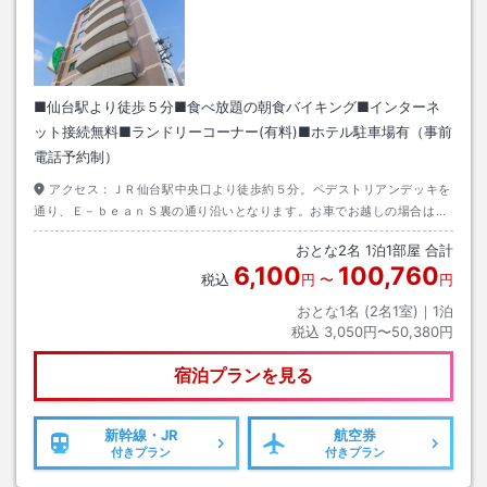
■仙台駅より徒歩５分■食べ放題の朝食バイキング■インターネ
ット接続無料■ランドリーコーナー(有料)■ホテル駐車場有（事前
電話予約制）
アクセス：
ＪＲ仙台駅中央口より徒歩約５分。ペデストリアンデッキを
通り、Ｅ－ｂｅａｎＳ裏の通り沿いとなります。お車でお越しの場合はホ
テル駐車場をご案内いたします。（事前電話予約制）
おとな
2
名
1
泊
1
部屋 合計
6,100
100,760
税込
円
〜
円
おとな1名 (
2
名1室)｜
1
泊
税込
3,050円〜50,380円
宿泊プランを見る
新幹線・JR
航空券
付きプラン
付きプラン