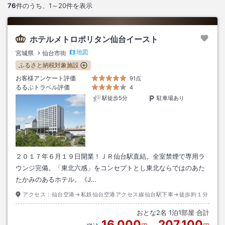
76
件のうち、
1～20
件を表示
ホテルメトロポリタン仙台イースト
地図
宮城県
仙台市街
ふるさと納税対象施設
お客様アンケート評価
91点
るるぶトラベル評価
4
駅徒歩5分
駐車場あり
２０１７年６月１９日開業！ＪＲ仙台駅直結。全室禁煙で専用ラ
ウンジ完備。「東北六感」をコンセプトとし東北ならではのあた
たかみのあるホテル。《J…
アクセス：
仙台空港→私鉄仙台空港アクセス線仙台駅下車→徒歩約１分
おとな
2
名
1
泊
1
部屋 合計
16,000
207,100