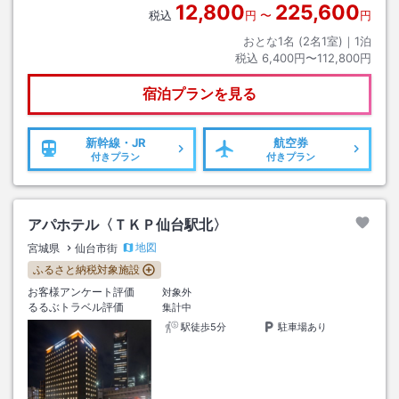
12,800
225,600
税込
円
〜
円
おとな1名 (
2
名1室)｜
1
泊
税込
6,400円〜112,800円
宿泊プランを見る
新幹線・JR
航空券
付きプラン
付きプラン
アパホテル〈ＴＫＰ仙台駅北〉
地図
宮城県
仙台市街
ふるさと納税対象施設
お客様アンケート評価
対象外
るるぶトラベル評価
集計中
駅徒歩5分
駐車場あり