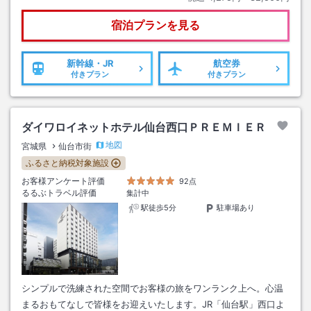
宿泊プランを見る
新幹線・JR
航空券
付きプラン
付きプラン
ダイワロイネットホテル仙台西口ＰＲＥＭＩＥＲ
地図
宮城県
仙台市街
ふるさと納税対象施設
お客様アンケート評価
92点
るるぶトラベル評価
集計中
駅徒歩5分
駐車場あり
シンプルで洗練された空間でお客様の旅をワンランク上へ。心温
まるおもてなしで皆様をお迎えいたします。JR「仙台駅」西口よ