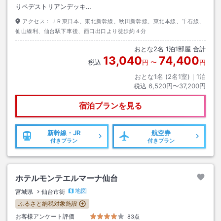
りペデストリアンデッキ…
アクセス：
ＪＲ東日本、東北新幹線、秋田新幹線、東北本線、千石線、
仙山線利、仙台駅下車後、西口出口より徒歩約４分
おとな
2
名
1
泊
1
部屋 合計
13,040
74,400
税込
円
〜
円
おとな1名 (
2
名1室)｜
1
泊
税込
6,520円〜37,200円
宿泊プランを見る
新幹線・JR
航空券
付きプラン
付きプラン
ホテルモンテエルマーナ仙台
地図
宮城県
仙台市街
ふるさと納税対象施設
お客様アンケート評価
83点