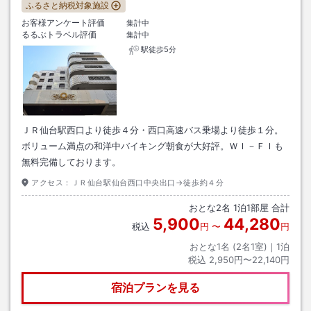
ふるさと納税対象施設
お客様アンケート評価
集計中
るるぶトラベル評価
集計中
駅徒歩5分
ＪＲ仙台駅西口より徒歩４分・西口高速バス乗場より徒歩１分。
ボリューム満点の和洋中バイキング朝食が大好評。ＷＩ－ＦＩも
無料完備しております。
アクセス：
ＪＲ仙台駅仙台西口中央出口→徒歩約４分
おとな
2
名
1
泊
1
部屋 合計
5,900
44,280
税込
円
〜
円
おとな1名 (
2
名1室)｜
1
泊
税込
2,950円〜22,140円
宿泊プランを見る