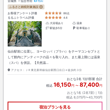
地図
宮城県
仙台市街
ふるさと納税対象施設
お客様アンケート評価
86点
るるぶトラベル評価
4.6
大浴場あり
温泉
駅徒歩5分
駐車場あり
仙台駅前に位置し、ヨーロッパ（プラハ）をテーマコンセプトと
して館内にアンティークの品々を取り入れ、また最上階には温泉
（スパ）を併設。【天然温…
アクセス：
ＪＲ東北新幹線仙台駅西口出口→徒歩約３分
おとな
2
名
1
泊
1
部屋 合計
16,150
87,400
税込
円
〜
円
おとな1名 (
2
名1室)｜
1
泊
税込
8,075円〜43,700円
宿泊プランを見る