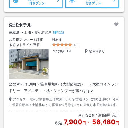
付きプラン
付きプラン
湖北ホテル
地図
茨城県
土浦・霞ケ浦北岸
お客様アンケート評価
対象外
るるぶトラベル評価
4.8
無線LAN
駐車場あり
全館Wi-Fi利用可／駐車場無料（大型応相談） ／大型コインラン
ドリー アメニティ・枕・シャンプーが選べます♪
アクセス：
電車／常磐線土浦駅東口より駅前通りを北方向徒歩約15分車
／常磐自動車道土浦北ICから国道125号線を6キロ直進し木田余跨線橋東
交差点を右折1.5キロ
おとな
2
名
1
泊
1
部屋 合計
7,900
56,480
税込
円
〜
円