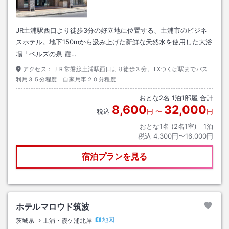
JR土浦駅西口より徒歩3分の好立地に位置する、土浦市のビジネ
スホテル。地下150mから汲み上げた新鮮な天然水を使用した大浴
場「ベルズの泉 霞…
アクセス：
ＪＲ常磐線土浦駅西口より徒歩３分。TXつくば駅までバス
利用３５分程度 自家用車２０分程度
おとな
2
名
1
泊
1
部屋 合計
8,600
32,000
税込
円
〜
円
おとな1名 (
2
名1室)｜
1
泊
税込
4,300円〜16,000円
宿泊プランを見る
ホテルマロウド筑波
地図
茨城県
土浦・霞ケ浦北岸