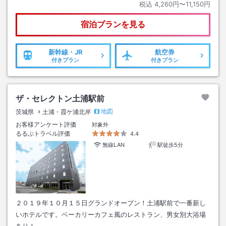
税込
4,260円〜11,150円
宿泊プランを見る
新幹線・JR
航空券
付きプラン
付きプラン
ザ・セレクトン土浦駅前
地図
茨城県
土浦・霞ケ浦北岸
お客様アンケート評価
対象外
るるぶトラベル評価
4.4
無線LAN
駅徒歩5分
２０１９年１０月１５日グランドオープン！土浦駅前で一番新し
いホテルです。ベーカリーカフェ風のレストラン、男女別大浴場