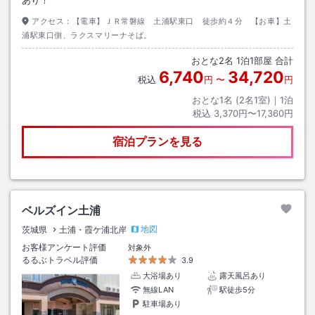
あり！
アクセス：
【電車】ＪＲ常磐線 土浦駅東口 徒歩約４分 【お車】土
浦駅東口側、ラクスマリーナそば。
おとな
2
名
1
泊
1
部屋 合計
6,740
34,720
税込
円
〜
円
おとな1名 (
2
名1室)｜
1
泊
税込
3,370円〜17,360円
宿泊プランを見る
ベルズイン土浦
地図
茨城県
土浦・霞ケ浦北岸
お客様アンケート評価
対象外
るるぶトラベル評価
3.9
大浴場あり
露天風呂あり
無線LAN
駅徒歩5分
駐車場あり