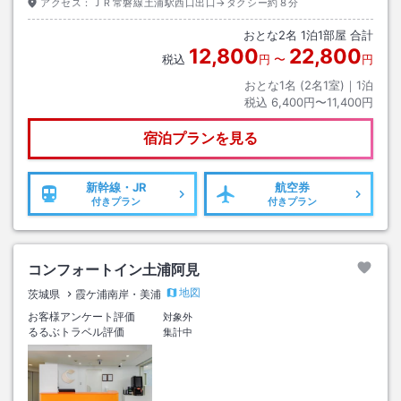
アクセス：
ＪＲ常磐線土浦駅西口出口→タクシー約８分
おとな
2
名
1
泊
1
部屋 合計
12,800
22,800
税込
円
〜
円
おとな1名 (
2
名1室)｜
1
泊
税込
6,400円〜11,400円
宿泊プランを見る
新幹線・JR
航空券
付きプラン
付きプラン
コンフォートイン土浦阿見
地図
茨城県
霞ケ浦南岸・美浦
お客様アンケート評価
対象外
るるぶトラベル評価
集計中