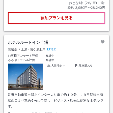
おとな1名 (
2
名1室)｜
1
泊
税込
3,950円〜28,240円
宿泊プランを見る
ホテルルートイン土浦
地図
茨城県
土浦・霞ケ浦北岸
お客様アンケート評価
集計中
るるぶトラベル評価
集計中
大浴場あり
駐車場あり
常磐自動車道土浦北インターより車で約１０分、ＪＲ常磐線土浦
駅西口より車約６分に位置し、ビジネス・観光に便利なホテルで
す。