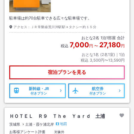
駐車場は約70台駐車できる広々な駐車場です。
アクセス：
ＪＲ常磐線荒川沖駅駅→タクシー約１５分
おとな
2
名
1
泊
1
部屋 合計
7,000
27,180
税込
円
〜
円
おとな1名 (
2
名1室)｜
1
泊
税込
3,500円〜13,590円
宿泊プランを見る
新幹線・JR
航空券
付きプラン
付きプラン
ＨＯＴＥＬ Ｒ９ Ｔｈｅ Ｙａｒｄ 土浦
地図
茨城県
土浦・霞ケ浦北岸
お客様アンケート評価
対象外