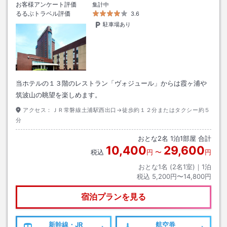
お客様アンケート評価
集計中
るるぶトラベル評価
3.6
駐車場あり
当ホテルの１３階のレストラン「ヴォジュール」からは霞ヶ浦や
筑波山の眺望を楽しめます。
アクセス：
ＪＲ常磐線土浦駅西出口→徒歩約１２分またはタクシー約５
分
おとな
2
名
1
泊
1
部屋 合計
10,400
29,600
税込
円
〜
円
おとな1名 (
2
名1室)｜
1
泊
税込
5,200円〜14,800円
宿泊プランを見る
新幹線・JR
航空券