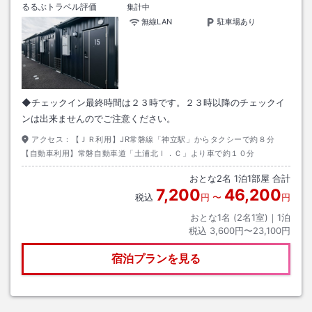
るるぶトラベル評価
集計中
無線LAN
駐車場あり
◆チェックイン最終時間は２３時です。２３時以降のチェックイ
ンは出来ませんのでご注意ください。
アクセス：
【ＪＲ利用】JR常磐線「神立駅」からタクシーで約８分
【自動車利用】常磐自動車道「土浦北Ｉ．Ｃ」より車で約１０分
おとな
2
名
1
泊
1
部屋 合計
7,200
46,200
税込
円
〜
円
おとな1名 (
2
名1室)｜
1
泊
税込
3,600円〜23,100円
宿泊プランを見る