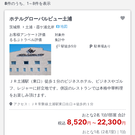
8
件のうち、
1～8
件を表示
ホテルグローバルビュー土浦
地図
茨城県
土浦・霞ケ浦北岸
お客様アンケート評価
対象外
るるぶトラベル評価
集計中
駅徒歩5分
駐車場あり
ＪＲ土浦駅（東口）徒歩１分のビジネスホテル。ビジネスやゴル
フ、レジャーに好立地です。併設のレストランでは本格中華料理
をお楽しみ頂けます。
アクセス：
ＪＲ常磐線土浦駅東口出口→徒歩約１分
おとな
2
名
1
泊
1
部屋 合計
8,520
22,300
税込
円
〜
円
おとな1名 (
2
名1室)｜
1
泊