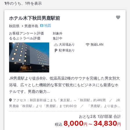
1
件のうち、
1
件を表示
ホテル木下秋田男鹿駅前
地図
秋田県
男鹿半島
お客様アンケート評価
対象外
るるぶトラベル評価
集計中
大浴場あり
無線LAN
駐車場あり
JR男鹿駅より徒歩8分。低温高温2種のサウナを完備した男女別大
浴場、広々とした機能的な客室で観光にもビジネスにも最適なホ
テルです。男鹿の魅力…
アクセス：
秋田新幹線こまち「東京駅」～「秋田駅」約4時間 ／ JR
男鹿線「秋田駅」より「男鹿駅」まで約60分 ／ 「男鹿駅」より徒歩8
分
おとな
2
名
1
泊
1
部屋 合計
8,000
34,830
税込
円
〜
円