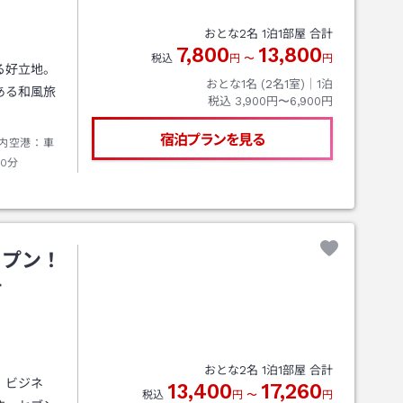
おとな
2
名
1
泊
1
部屋 合計
7,800
13,800
税込
円
〜
円
る好立地。
おとな1名 (
2
名1室)｜
1
泊
ある和風旅
税込
3,900円〜6,900円
宿泊プランを見る
庄内空港：車
10分
ープン！
町
おとな
2
名
1
泊
1
部屋 合計
、ビジネ
13,400
17,260
税込
円
〜
円