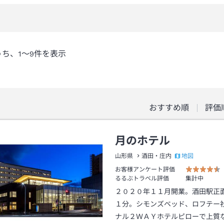
うち、
1～9
件を表示
おすすめ順
評価
月のホテル
地図
山形県
酒田・庄内
お客様アンケート評価
るるぶトラベル評価
集計中
２０２０年１１月開業。酒田駅正
１分。シモンズベッド、ロフテー
ナル２ＷＡＹホテルピローで上質