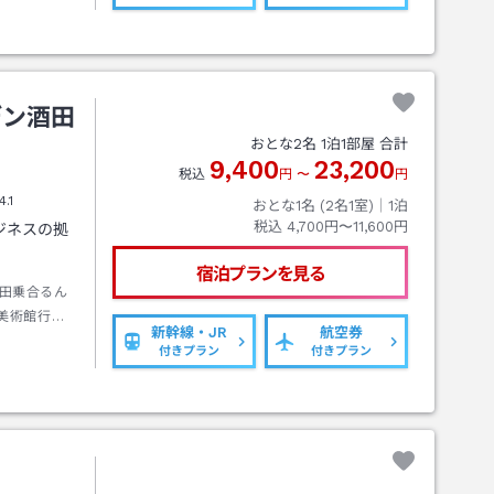
デン酒田
おとな
2
名
1
泊
1
部屋 合計
9,400
23,200
税込
円
〜
円
4.1
おとな1名 (
2
名1室)｜
1
泊
税込
4,700円〜11,600円
ジネスの拠
宿泊プランを見る
田乗合るん
美術館行き
新幹線・JR
航空券
付きプラン
付きプラン