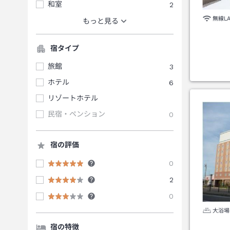
和室
2
無線L
もっと見る
宿タイプ
旅館
3
ホテル
6
リゾートホテル
民宿・ペンション
0
宿の評価
0
2
0
大浴場
宿の特徴