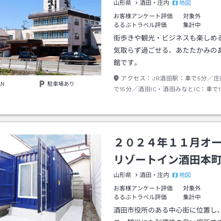
地図
山形県
酒田・庄内
お客様アンケート評価
対象外
るるぶトラベル評価
集計中
街歩きや観光・ビジネスも楽しめ
気取らず過ごせる、あたたかみの
館です。
アクセス：
JR酒田駅：車で5分／
AN
駐車場あり
で15分／酒田IC・酒田みなとIC：車で
２０２４年１１月オ
リゾートイン酒田本
地図
山形県
酒田・庄内
お客様アンケート評価
対象外
るるぶトラベル評価
集計中
酒田市役所のある中心街に位置し