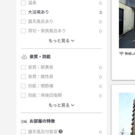
温泉
0
大浴場あり
3
露天風呂あり
0
貸切・家族風呂あり
0
もっと見る
無線L
泉質・効能
泉質：硫黄泉
0
泉質：酸性泉
0
効能：関節痛
0
効能：病後回復期
0
もっと見る
お部屋の特徴
露天風呂付客室
0