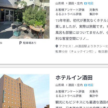
地図
山形県
酒田・庄内
お客様アンケート評価
対象外
るるぶトラベル評価
集計中
73年年前、初代が悪気なくホテル
業しましたが、実際は旅館です。
風呂も部屋にはついてませんが、
利な客室空間にリノ…
AN
駐車場あり
アクセス：
JR酒田駅よりタクシー
転車10分（チェックイン可）。毎日運
学線「日和山公園下」下車で徒歩1分未
分料金200円）。駅発9：40／10：40
17：50、駅行9：33／11：38／12：53
15：28 ／19：48。月水金は「南新
ホテルイン酒田
（徒歩4分、所要12分）も有。
地図
山形県
酒田・庄内
お客様アンケート評価
対象外
るるぶトラベル評価
集計中
観光にもビジネスにも最適な酒田