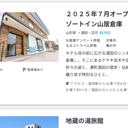
２０２５年７月オー
ゾートイン山居倉庫
地図
山形県
酒田・庄内
お客様アンケート評価
対象外
るるぶトラベル評価
集計中
ホテル目の前に広がる酒田のシン
倉庫』。そこにあるケヤキ並木や
折々の姿と、湊町酒田の歴史・伝
AN
駐車場あり
織り成す特別なひとと…
アクセス：
酒田駅からお車で約6分／
お車で約10分／酒田みなとICからお車
す。お車をご利用でない方は、酒田駅
からタクシーやレンタカーもご利用い
す。庄内空港より庄内空港連絡バスを
は、「山居倉庫前」で降車いただき、
地蔵の湯旅館
テルまで徒歩約4分となります。