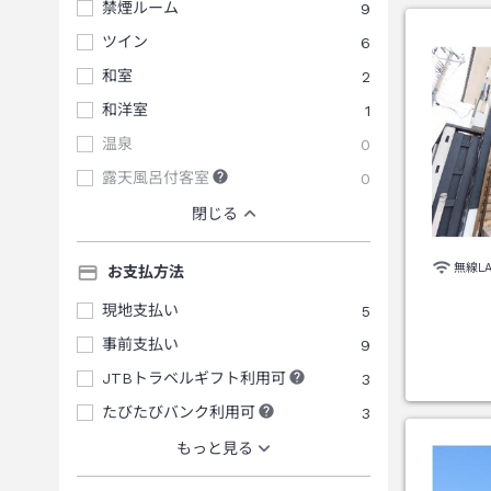
禁煙ルーム
9
ツイン
6
和室
2
和洋室
1
温泉
0
露天風呂付客室
0
閉じる
無線L
お支払方法
現地支払い
5
事前支払い
9
JTBトラベルギフト利用可
3
たびたびバンク利用可
3
もっと見る