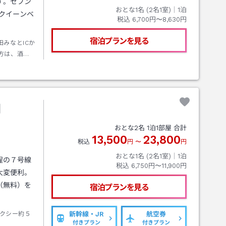
す。セブン
おとな1名 (
2
名1室)｜
1
泊
クイーンベ
税込
6,700円〜8,630円
宿泊プランを見る
田みなとICか
方は、酒田
ーもご利用
連絡バスを
いただき、
ます。
田
おとな
2
名
1
泊
1
部屋 合計
13,500
23,800
税込
円
〜
円
おとな1名 (
2
名1室)｜
1
泊
程の７号線
税込
6,750円〜11,900円
大変便利。
（無料）を
宿泊プランを見る
クシー約５
新幹線・JR
航空券
付きプラン
付きプラン