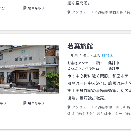
適な空間を。
5分
駐車場あり
アクセス：
ＪＲ羽越本線酒田駅→徒
若葉旅館
地図
山形県
酒田・庄内
お客様アンケート評価
集計中
るるぶトラベル評価
集計中
市の中心街に近く閑静。和室ホテ
風呂は一日中入浴可。庭園は荘内
郷土出身作家の全館美術館。幻の
復活。当館独占販売。
あり
駐車場あり
アクセス：
ＪＲ羽越本線・山形新幹
徒歩（約１７分）またはタクシー（約