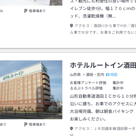
ス・観光にも利便性の良い場所で
イレブン徒歩1分。幅１７０ｃｍの
AN
駐車場あり
ッド、洗濯乾燥機（無…
アクセス：
酒田ICから車で11分／酒
ら車で15分です。お車をご利用でない
駅・庄内空港からタクシーやレンタカ
いただけます。庄内空港より庄内空港
ご利用の際は、「山居倉庫前」で降車
そこからホテルまで徒歩約9分となり
ホテルルートイン酒
地図
山形県
酒田・庄内
お客様アンケート評価
集計中
るるぶトラベル評価
集計中
山形自動車道酒田ＩＣから１０分
沿いに建ち、お車でのアクセスに
大浴場完備、朝は朝食バイキング
お楽しみください。
あり
駐車場あり
アクセス：
ＪＲ羽越本線酒田駅→タ
分