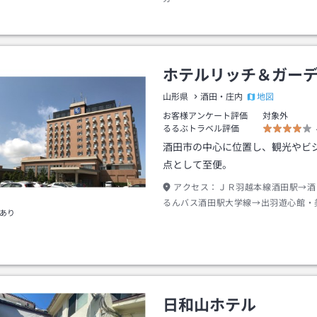
ホテルリッチ＆ガー
地図
山形県
酒田・庄内
お客様アンケート評価
対象外
るるぶトラベル評価
酒田市の中心に位置し、観光やビ
点として至便。
アクセス：
ＪＲ羽越本線酒田駅→酒
るんバス酒田駅大学線→出羽遊心館・
あり
約８分→山居倉庫下車→徒歩約３分
日和山ホテル