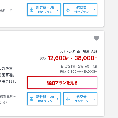
新幹線・JR
航空券
歩約１分
付きプラン
付きプラン
おとな
2
名
1
泊
1
部屋 合計
12,600
38,000
税込
円
〜
円
おとな1名 (
2
名1室)｜
1
泊
ルの殿堂。
税込
6,300円〜19,000円
名園百選。
酒田こけし
宿泊プランを見る
線酒田駅～
新幹線・JR
航空券
付きプラン
付きプラン
５分）