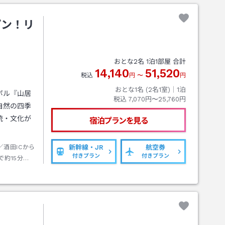
プン！リ
おとな
2
名
1
泊
1
部屋 合計
14,140
51,520
税込
円
〜
円
おとな1名 (
2
名1室)｜
1
泊
ボル『山居
税込
7,070円〜25,760円
自然の四季
統・文化が
宿泊プランを見る
酒田ICから
新幹線・JR
航空券
付きプラン
付きプラン
で約15分で
・庄内空港
ただけま
ご利用の際
そこからホ