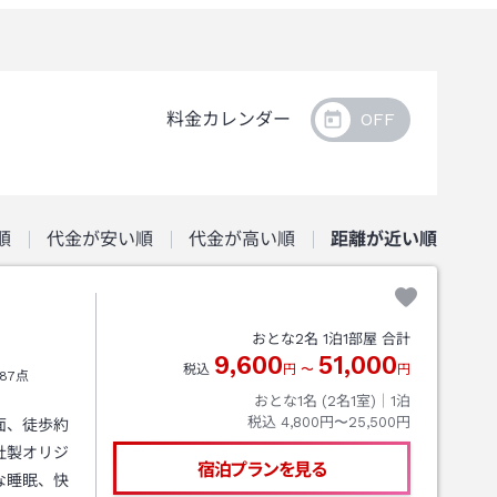
料金カレンダー
順
代金が安い順
代金が高い順
距離が近い順
おとな
2
名
1
泊
1
部屋 合計
9,600
51,000
税込
円
〜
円
87点
おとな1名 (
2
名1室)｜
1
泊
税込
4,800円〜25,500円
面、徒歩約
社製オリジ
宿泊プランを見る
な睡眠、快