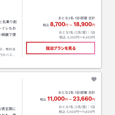
おとな
2
名
1
泊
1
部屋 合計
と名乗り創
8,700
18,900
税込
円
〜
円
トイレもお
おとな1名 (
2
名1室)｜
1
泊
小綺麗で便
税込
4,350円〜9,450円
宿泊プランを見る
5分、無料自
行のバス大
満（所要6
／13：30／
／14：13／
町2丁目」停
おとな
2
名
1
泊
1
部屋 合計
11,000
23,660
税込
円
〜
円
おとな1名 (
2
名1室)｜
1
泊
の表玄関に
税込
5,500円〜11,830円