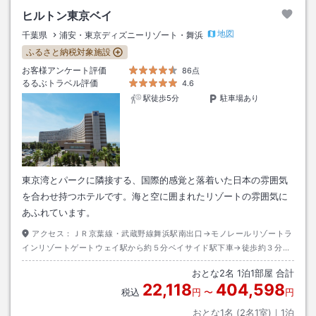
ヒルトン東京ベイ
地図
千葉県
浦安・東京ディズニーリゾート・舞浜
ふるさと納税対象施設
お客様アンケート評価
86点
るるぶトラベル評価
4.6
駅徒歩5分
駐車場あり
東京湾とパークに隣接する、国際的感覚と落着いた日本の雰囲気
を合わせ持つホテルです。海と空に囲まれたリゾートの雰囲気に
あふれています。
アクセス：
ＪＲ京葉線・武蔵野線舞浜駅南出口→モノレールリゾートラ
インリゾートゲートウェイ駅から約５分ベイサイド駅下車→徒歩約３分ま
たはディズニーリゾートクルーザー（無料送迎バス）約１分
おとな
2
名
1
泊
1
部屋 合計
22,118
404,598
税込
円
〜
円
おとな1名 (
2
名1室)｜
1
泊