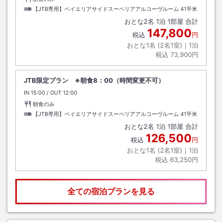
【JTB専用】ベイエリアサイドスーペリアアルコーヴルーム
41平米
おとな
2
名
1
泊
1
部屋 合計
147,800
税込
円
おとな1名 (
2
名1室)｜
1
泊
税込
73,900円
JTB限定プラン ※朝食8：00（時間変更不可）
IN
チェックイン
15:00
/ OUT
チェックアウト
12:00
朝食のみ
【JTB専用】ベイエリアサイドスーペリアアルコーヴルーム
41平米
おとな
2
名
1
泊
1
部屋 合計
126,500
税込
円
おとな1名 (
2
名1室)｜
1
泊
税込
63,250円
全ての宿泊プランを見る