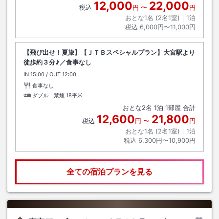
12,000
22,000
税込
円
〜
円
おとな1名 (
2
名1室)｜
1
泊
税込
6,000円〜11,000円
【飛び出せ！夏旅】【ＪＴＢスペシャルプラン】大宮駅より
徒歩約３分♪／食事なし
IN
チェックイン
15:00
/ OUT
チェックアウト
12:00
食事なし
ダブル 禁煙
18平米
おとな
2
名
1
泊
1
部屋 合計
12,600
21,800
税込
円
〜
円
おとな1名 (
2
名1室)｜
1
泊
税込
6,300円〜10,900円
全ての宿泊プランを見る