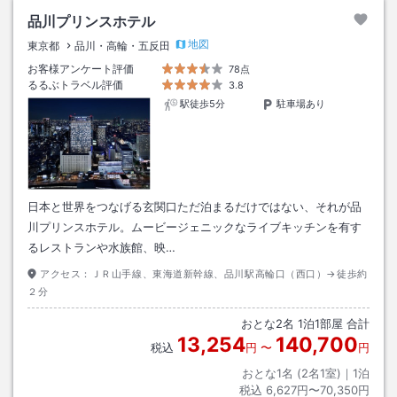
品川プリンスホテル
地図
東京都
品川・高輪・五反田
お客様アンケート評価
78点
るるぶトラベル評価
3.8
駅徒歩5分
駐車場あり
日本と世界をつなげる玄関口ただ泊まるだけではない、それが品
川プリンスホテル。ムービージェニックなライブキッチンを有す
るレストランや水族館、映…
アクセス：
ＪＲ山手線、東海道新幹線、品川駅高輪口（西口）→徒歩約
２分
おとな
2
名
1
泊
1
部屋 合計
13,254
140,700
税込
円
〜
円
おとな1名 (
2
名1室)｜
1
泊
税込
6,627円〜70,350円