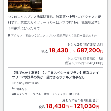
つくばエクスプレス浅草駅直結。秋葉原や上野へのアクセスも便
利です。東京スカイツリー（R)へはバスで約11分、観光地浅草と
下町散策にぴったりで…
アクセス：
私鉄つくばエクスプレス線浅草駅Ａ２出口→徒歩約１分
おとな
2
名
1
泊
1
部屋 合計
18,430
687,200
税込
円
〜
円
おとな1名 (
2
名1室)｜
1
泊
税込
9,215円〜343,600円
【飛び出せ！夏旅】【ＪＴＢスペシャルプラン】東京スカイ
ツリーRや浅草の街が一望できるホテル／食事なし
IN
チェックイン
15:00
/ OUT
チェックアウト
12:00
食事なし
スタンダードダブル 禁煙 （シティ側）
19.2平米
おとな
2
名
1
泊
1
部屋 合計
18,430
121,030
税込
円
〜
円