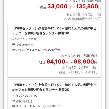
おとな
2
名
1
泊
1
部屋 合計
33,000
135,860
税込
円
〜
円
おとな1名 (
2
名1室)｜
1
泊
税込
16,500円〜67,930円
【WEBセレクト】夕食前半17：00～確約！人気の和洋中ビ
ュッフェを満喫♪朝食をランチへ振替OK
IN
チェックイン
15:00
/ OUT
チェックアウト
11:00
夕食/朝食付き
スタンダードルーム TypeA
30平米
おとな
2
名
1
泊
1
部屋 合計
64,100
68,900
税込
円
〜
円
おとな1名 (
2
名1室)｜
1
泊
税込
32,050円〜34,450円
【WEBセレクト】夕食前半17：00～確約！人気の和洋中ビ
ュッフェを満喫♪朝食をランチへ振替OK
IN
チェックイン
15:00
/ OUT
チェックアウト
11:00
夕食/朝食付き
スタンダードルーム TypeB
30平米