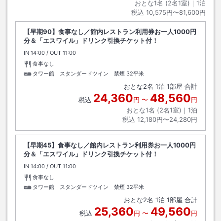
おとな1名 (
2
名1室)｜
1
泊
税込
10,575円〜81,600円
【早期90】食事なし／館内レストラン利用券お一人1000円
分＆「エスワイル」ドリンク引換チケット付！
IN
チェックイン
14:00
/ OUT
チェックアウト
11:00
食事なし
タワー館 スタンダードツイン 禁煙
32平米
おとな
2
名
1
泊
1
部屋 合計
24,360
48,560
税込
円
〜
円
おとな1名 (
2
名1室)｜
1
泊
税込
12,180円〜24,280円
【早期45】食事なし／館内レストラン利用券お一人1000円
分＆「エスワイル」ドリンク引換チケット付！
IN
チェックイン
14:00
/ OUT
チェックアウト
11:00
食事なし
タワー館 スタンダードツイン 禁煙
32平米
おとな
2
名
1
泊
1
部屋 合計
25,360
49,560
税込
円
〜
円