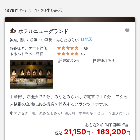
1376
件のうち、
1～20
件を表示
ホテルニューグランド
地図
神奈川県
横浜・中華街・みなとみらい
お客様アンケート評価
93点
るるぶトラベル評価
4.7
駅徒歩5分
駐車場あり
中華街まで徒歩で３分、みなとみらいまで電車で１０分、アクセ
ス抜群の立地にある横浜を代表するクラシックホテル。
アクセス：
地下鉄みなとみらい線元町・中華街駅１番出口→徒歩約１分
おとな
2
名
1
泊
1
部屋 合計
21,150
163,200
税込
円
〜
円