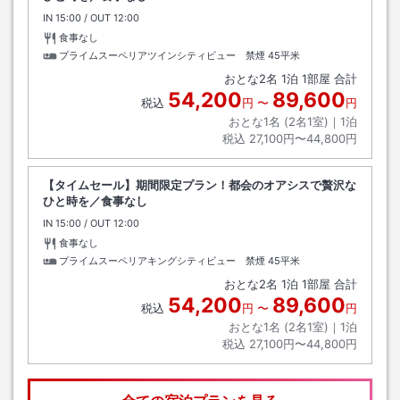
IN
チェックイン
15:00
/ OUT
チェックアウト
12:00
食事なし
プライムスーペリアツインシティビュー 禁煙
45平米
おとな
2
名
1
泊
1
部屋 合計
54,200
89,600
税込
円
〜
円
おとな1名 (
2
名1室)｜
1
泊
税込
27,100円〜44,800円
【タイムセール】期間限定プラン！都会のオアシスで贅沢な
ひと時を／食事なし
IN
チェックイン
15:00
/ OUT
チェックアウト
12:00
食事なし
プライムスーペリアキングシティビュー 禁煙
45平米
おとな
2
名
1
泊
1
部屋 合計
54,200
89,600
税込
円
〜
円
おとな1名 (
2
名1室)｜
1
泊
税込
27,100円〜44,800円