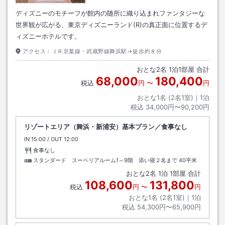
ディズニーのモチーフが館内の随所に織り込まれファンタジーな
世界観が広がる、東京ディズニーランド(R)の真正面に位置するデ
ィズニーホテルです。
アクセス：
ＪＲ京葉線・武蔵野線舞浜駅→徒歩約８分
おとな
2
名
1
泊
1
部屋 合計
68,000
180,400
税込
円
〜
円
おとな1名 (
2
名1室)｜
1
泊
税込
34,000円〜90,200円
リゾートエリア（舞浜・新浦安）基本プラン／食事なし
IN
チェックイン
15:00
/ OUT
チェックアウト
12:00
食事なし
スタンダード スーペリアルーム1～9階 添い寝２名まで
40平米
おとな
2
名
1
泊
1
部屋 合計
108,600
131,800
税込
円
〜
円
おとな1名 (
2
名1室)｜
1
泊
税込
54,300円〜65,900円