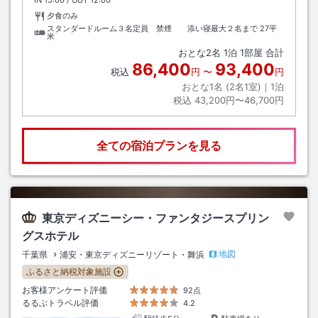
夕食のみ
スタンダードルーム３名定員 禁煙 添い寝最大２名まで
27平
米
おとな
2
名
1
泊
1
部屋 合計
86,400
93,400
税込
円
〜
円
おとな1名 (
2
名1室)｜
1
泊
税込
43,200円〜46,700円
全ての宿泊プランを見る
東京ディズニーシー・ファンタジースプリン
グスホテル
地図
千葉県
浦安・東京ディズニーリゾート・舞浜
ふるさと納税対象施設
お客様アンケート評価
92点
るるぶトラベル評価
4.2