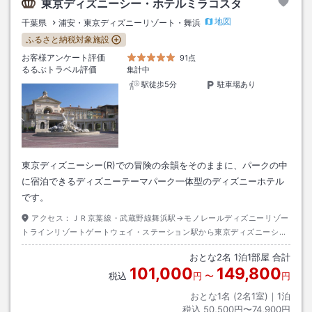
東京ディズニーシー・ホテルミラコスタ
地図
千葉県
浦安・東京ディズニーリゾート・舞浜
ふるさと納税対象施設
お客様アンケート評価
91点
るるぶトラベル評価
集計中
駅徒歩5分
駐車場あり
東京ディズニーシー(R)での冒険の余韻をそのままに、パークの中
に宿泊できるディズニーテーマパーク一体型のディズニーホテル
です。
アクセス：
ＪＲ京葉線・武蔵野線舞浜駅→モノレールディズニーリゾー
トラインリゾートゲートウェイ・ステーション駅から東京ディズニーシ
ー・ステーション駅下車→徒歩約３分
おとな
2
名
1
泊
1
部屋 合計
101,000
149,800
税込
円
〜
円
おとな1名 (
2
名1室)｜
1
泊
税込
50,500円〜74,900円