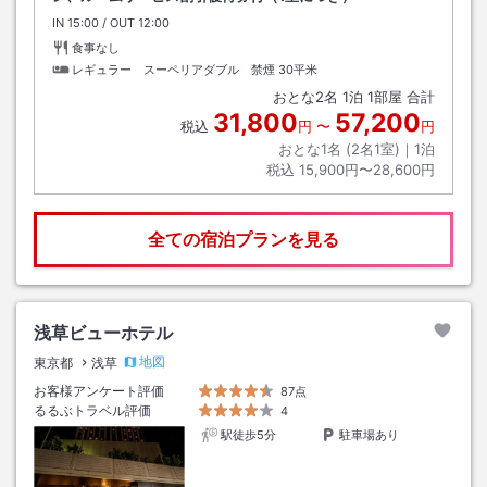
IN
チェックイン
15:00
/ OUT
チェックアウト
12:00
食事なし
レギュラー スーペリアダブル 禁煙
30平米
おとな
2
名
1
泊
1
部屋 合計
31,800
57,200
税込
円
〜
円
おとな1名 (
2
名1室)｜
1
泊
税込
15,900円〜28,600円
全ての宿泊プランを見る
浅草ビューホテル
地図
東京都
浅草
お客様アンケート評価
87点
るるぶトラベル評価
4
駅徒歩5分
駐車場あり