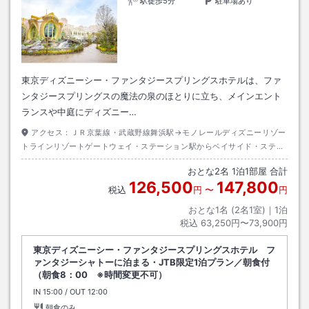
駅徒歩5分
駐車場あり
東京ディズニーシー・ファンタジースプリングスホテルは、ファ
ンタジースプリングスの魔法の泉のほとりに立ち、メインエント
ランスや中庭にディズニー…
アクセス：
ＪＲ京葉線・武蔵野線舞浜駅→モノレールディズニーリゾー
トラインリゾートゲートウェイ・ステーション駅からベイサイド・ステー
ション駅下車→徒歩約２分
おとな
2
名
1
泊
1
部屋 合計
126,500
147,800
税込
円
〜
円
おとな1名 (
2
名1室)｜
1
泊
税込
63,250円〜73,900円
東京ディズニーシー・ファンタジースプリングスホテル フ
ァンタジーシャトーに泊まる・JTB限定1泊プラン／朝食付
（朝食8：00 ※時間変更不可）
IN
チェックイン
15:00
/ OUT
チェックアウト
12:00
朝食のみ