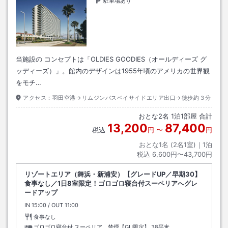
駐車場あり
当施設の コンセプトは「OLDIES GOODIES（オールディーズ グ
ッディーズ）」。館内のデザインは1955年頃のアメリカの世界観
をモチ…
アクセス：
羽田空港→リムジンバスベイサイドエリア出口→徒歩約３分
おとな
2
名
1
泊
1
部屋 合計
13,200
87,400
税込
円
〜
円
おとな1名 (
2
名1室)｜
1
泊
税込
6,600円〜43,700円
リゾートエリア（舞浜・新浦安）【グレードUP／早期30】
食事なし／1日8室限定！ゴロゴロ寝台付スーペリアへグレ
ードアップ
IN
チェックイン
15:00
/ OUT
チェックアウト
11:00
食事なし
ゴロゴロ寝台付 スーペリア 禁煙【GU限定】
38平米