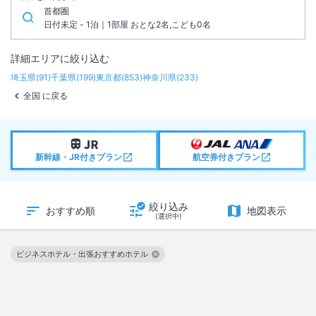
首都圏
日付未定 - 1泊｜1部屋 おとな2名,こども0名
詳細エリアに絞り込む
埼玉県
(
91
)
千葉県
(
199
)
東京都
(
853
)
神奈川県
(
233
)
全国 に戻る
新幹線・JR付きプラン
航空券付きプラン
絞り込み
おすすめ順
地図表示
(選択中)
ビジネスホテル・出張おすすめホテル
この絞り込み条件を解除