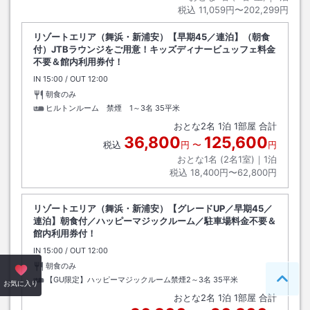
税込
11,059円〜202,299円
リゾートエリア（舞浜・新浦安）【早期45／連泊】（朝食
付）JTBラウンジをご用意！キッズディナービュッフェ料金
不要＆館内利用券付！
IN
チェックイン
15:00
/ OUT
チェックアウト
12:00
朝食のみ
ヒルトンルーム 禁煙 1～3名
35平米
おとな
2
名
1
泊
1
部屋 合計
36,800
125,600
税込
円
〜
円
おとな1名 (
2
名1室)｜
1
泊
税込
18,400円〜62,800円
リゾートエリア（舞浜・新浦安）【グレードUP／早期45／
連泊】朝食付／ハッピーマジックルーム／駐車場料金不要＆
館内利用券付！
IN
チェックイン
15:00
/ OUT
チェックアウト
12:00
朝食のみ
【GU限定】ハッピーマジックルーム禁煙2～3名
35平米
ペー
お気に入り
おとな
2
名
1
泊
1
部屋 合計