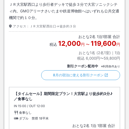
ＪＲ大宮駅西口より歩行者デッキで徒歩３分で大宮ソニックシテ
ィ内。GMOアリーナさいたまや鉄道博物館へはいずれも公共交通
機関で約１０分。
アクセス：
ＪＲ大宮駅西出口→徒歩約３分
おとな
2
名
1
泊
1
部屋 合計
12,000
119,600
税込
円
〜
円
おとな1名 (
2
名1室)｜
1
泊
税込
6,000円〜59,800円
割引クーポン配布中
※利用条件あり
8月の宿泊に使える割引クーポン
【タイムセール】期間限定プラン！大宮駅より徒歩約3分♪
／食事なし
IN
チェックイン
15:00
/ OUT
チェックアウト
12:00
食事なし
ダブル 禁煙
18平米
おとな
2
名
1
泊
1
部屋 合計