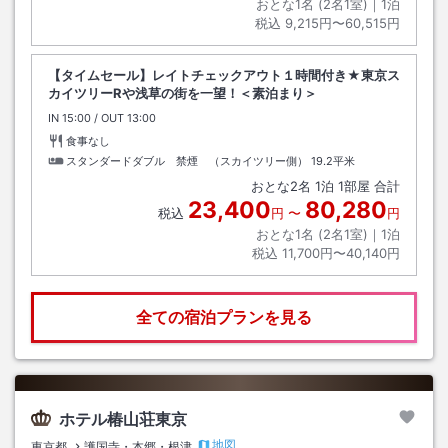
おとな1名 (
2
名1室)｜
1
泊
税込
9,215円〜60,515円
【タイムセール】レイトチェックアウト１時間付き★東京ス
カイツリーRや浅草の街を一望！＜素泊まり＞
IN
チェックイン
15:00
/ OUT
チェックアウト
13:00
食事なし
スタンダードダブル 禁煙 （スカイツリー側）
19.2平米
おとな
2
名
1
泊
1
部屋 合計
23,400
80,280
税込
円
〜
円
おとな1名 (
2
名1室)｜
1
泊
税込
11,700円〜40,140円
全ての宿泊プランを見る
ホテル椿山荘東京
地図
東京都
護国寺・本郷・根津