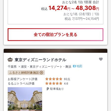
おとな
2
名
1
泊
1
部屋 合計
14,274
48,308
税込
円
〜
円
おとな1名 (
2
名1室)｜
1
泊
税込
7,137円〜24,154円
全ての宿泊プランを見る
東京ディズニーランドホテル
地図
千葉県
浦安・東京ディズニーリゾート・舞浜
ふるさと納税対象施設
お客様アンケート評価
92点
るるぶトラベル評価
4.6
駐車場あり