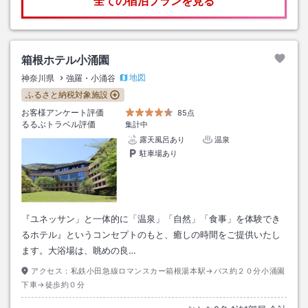
全ての宿泊プランを見る
箱根ホテル小涌園
地図
神奈川県
強羅・小涌谷
ふるさと納税対象施設
お客様アンケート評価
85点
るるぶトラベル評価
集計中
露天風呂あり
温泉
駐車場あり
『ユネッサン」と一体的に「温泉」「自然」「食事」を体験でき
るホテル』というコンセプトのもと、癒しの時間をご提供いたし
ます。大浴場は、眺めの良…
アクセス：
私鉄小田急線ロマンスカー箱根湯本駅→バス約２０分小涌園
下車→徒歩約０分