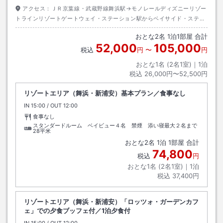
アクセス：
ＪＲ京葉線・武蔵野線舞浜駅→モノレールディズニーリゾー
トラインリゾートゲートウェイ・ステーション駅からベイサイド・ステー
ション駅下車→徒歩約３分
おとな
2
名
1
泊
1
部屋 合計
52,000
105,000
税込
円
〜
円
おとな1名 (
2
名1室)｜
1
泊
税込
26,000円〜52,500円
リゾートエリア（舞浜・新浦安）基本プラン／食事なし
IN
チェックイン
15:00
/ OUT
チェックアウト
12:00
食事なし
スタンダードルーム ベイビュー４名 禁煙 添い寝最大２名まで
28平米
おとな
2
名
1
泊
1
部屋 合計
74,800
税込
円
おとな1名 (
2
名1室)｜
1
泊
税込
37,400円
リゾートエリア（舞浜・新浦安）「ロッツォ・ガーデンカフ
ェ」での夕食ブッフェ付／1泊夕食付
IN
チェックイン
15:00
/ OUT
チェックアウト
12:00