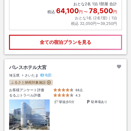
おとな
2
名
1
泊
1
部屋 合計
64,100
78,500
税込
円
〜
円
おとな1名 (
2
名1室)｜
1
泊
税込
32,050円〜39,250円
全ての宿泊プランを見る
パレスホテル大宮
地図
埼玉県
さいたま
ふるさと納税対象施設
お客様アンケート評価
88点
るるぶトラベル評価
4.3
駅徒歩5分
駐車場あり