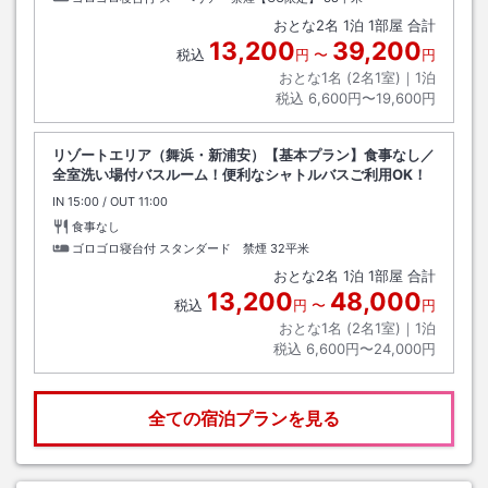
おとな
2
名
1
泊
1
部屋 合計
13,200
39,200
税込
円
〜
円
おとな1名 (
2
名1室)｜
1
泊
税込
6,600円〜19,600円
リゾートエリア（舞浜・新浦安）【基本プラン】食事なし／
全室洗い場付バスルーム！便利なシャトルバスご利用OK！
IN
チェックイン
15:00
/ OUT
チェックアウト
11:00
食事なし
ゴロゴロ寝台付 スタンダード 禁煙
32平米
おとな
2
名
1
泊
1
部屋 合計
13,200
48,000
税込
円
〜
円
おとな1名 (
2
名1室)｜
1
泊
税込
6,600円〜24,000円
全ての宿泊プランを見る