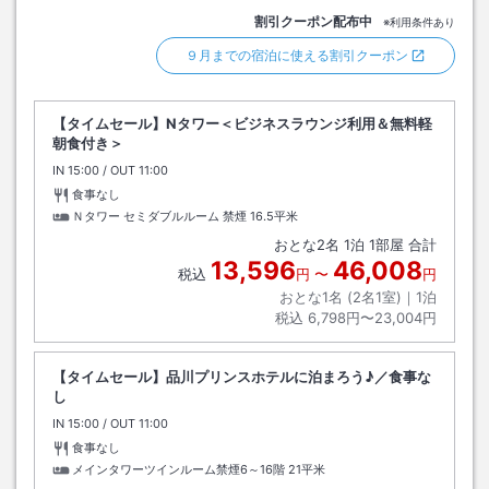
割引クーポン配布中
※利用条件あり
９月までの宿泊に使える割引クーポン
【タイムセール】Nタワー＜ビジネスラウンジ利用＆無料軽
朝食付き＞
IN
チェックイン
15:00
/ OUT
チェックアウト
11:00
食事なし
Ｎタワー セミダブルルーム 禁煙
16.5平米
おとな
2
名
1
泊
1
部屋 合計
13,596
46,008
税込
円
〜
円
おとな1名 (
2
名1室)｜
1
泊
税込
6,798円〜23,004円
【タイムセール】品川プリンスホテルに泊まろう♪／食事な
し
IN
チェックイン
15:00
/ OUT
チェックアウト
11:00
食事なし
メインタワーツインルーム禁煙6～16階
21平米