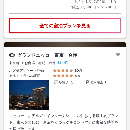
おとな1名 (
2
名1室)｜
1
泊
税込
12,680円〜24,780円
全ての宿泊プランを見る
グランドニッコー東京 台場
地図
東京都
お台場・有明・豊洲
お客様アンケート評価
89点
るるぶトラベル評価
4.6
駅徒歩5分
駐車場あり
ニッコー・ホテルズ・インターナショナルにおける最上級ブラン
ド。東京を楽しむ 東京をくつろぐをコンセプトに素敵な時間を
お届け致します。