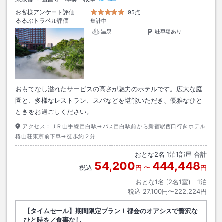
お客様アンケート評価
95点
るるぶトラベル評価
集計中
温泉
駐車場あり
おもてなし溢れたサービスの高さが魅力のホテルです。広大な庭
園と、多様なレストラン、スパなどを堪能いただき、優雅なひと
ときをお過ごしください。
アクセス：
ＪＲ山手線目白駅→バス目白駅前から新宿駅西口行きホテル
椿山荘東京前下車→徒歩約２分
おとな
2
名
1
泊
1
部屋 合計
54,200
444,448
税込
円
〜
円
おとな1名 (
2
名1室)｜
1
泊
税込
27,100円〜222,224円
【タイムセール】期間限定プラン！都会のオアシスで贅沢な
ひと時を／食事なし