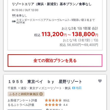
リゾートエリア（舞浜・新浦安）基本プラン／食事なし
IN
チェックイン
15:00
/ OUT
チェックアウト
12:00
食事なし
スタンダードスーペリアアルコーヴルーム1～9階添い寝２名まで
40平米
おとな
2
名
1
泊
1
部屋 合計
113,200
138,800
税込
円
〜
円
おとな1名 (
2
名1室)｜
1
泊
税込
56,600円〜69,400円
全ての宿泊プランを見る
１９５５ 東京ベイ ｂｙ 星野リゾート
地図
千葉県
浦安・東京ディズニーリゾート・舞浜
ふるさと納税対象施設
お客様アンケート評価
89点
るるぶトラベル評価
4.4