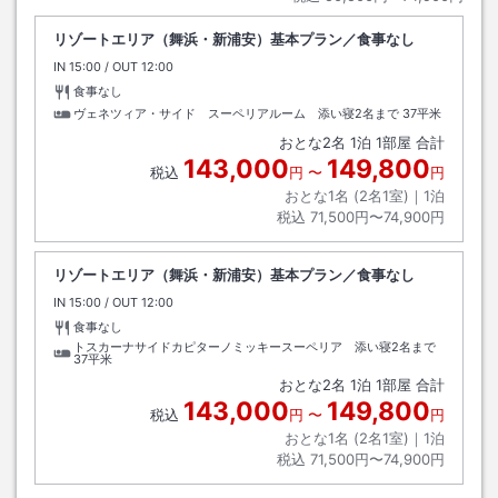
リゾートエリア（舞浜・新浦安）基本プラン／食事なし
IN
チェックイン
15:00
/ OUT
チェックアウト
12:00
食事なし
ヴェネツィア・サイド スーペリアルーム 添い寝2名まで
37平米
おとな
2
名
1
泊
1
部屋 合計
143,000
149,800
税込
円
〜
円
おとな1名 (
2
名1室)｜
1
泊
税込
71,500円〜74,900円
リゾートエリア（舞浜・新浦安）基本プラン／食事なし
IN
チェックイン
15:00
/ OUT
チェックアウト
12:00
食事なし
トスカーナサイドカピターノミッキースーペリア 添い寝2名まで
37平米
おとな
2
名
1
泊
1
部屋 合計
143,000
149,800
税込
円
〜
円
おとな1名 (
2
名1室)｜
1
泊
税込
71,500円〜74,900円