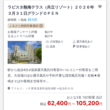
ラビスタ熱海テラス（共立リゾート）２０２６年
３月３１日グランドＯＰＥＮ
地図
静岡県
熱海
ふるさと納税対象施設
お客様アンケート評価
集計中
るるぶトラベル評価
集計中
大浴場あり
露天風呂あり
温泉
駐車場あり
駅から徒歩8分♪温泉露天風呂付客室やバルコニー付客室をご用
意。大浴場のほか露天風呂や予約不要な貸切風呂完備！名物★夜
鳴きそばや夜鳴き甘味等サ…
アクセス：
ＪＲ東海道新幹線熱海駅→徒歩約８分
おとな
2
名
1
泊
1
部屋 合計
62,400
105,200
税込
円
〜
円