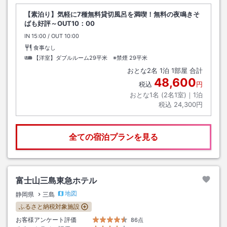
【素泊り】気軽に7種無料貸切風呂を満喫！無料の夜鳴きそ
ばも好評～OUT10：00
IN
チェックイン
15:00
/ OUT
チェックアウト
10:00
食事なし
【洋室】ダブルルーム29平米 ※禁煙
29平米
おとな
2
名
1
泊
1
部屋 合計
48,600
税込
円
おとな1名 (
2
名1室)｜
1
泊
税込
24,300円
全ての宿泊プランを見る
富士山三島東急ホテル
地図
静岡県
三島
ふるさと納税対象施設
お客様アンケート評価
86点