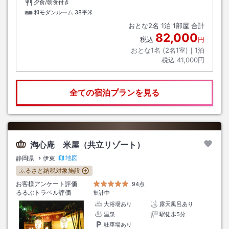
夕食/朝食付き
和モダンルーム
38平米
おとな
2
名
1
泊
1
部屋 合計
82,000
税込
円
おとな1名 (
2
名1室)｜
1
泊
税込
41,000円
全ての宿泊プランを見る
淘心庵 米屋（共立リゾート）
地図
静岡県
伊東
ふるさと納税対象施設
お客様アンケート評価
94点
るるぶトラベル評価
集計中
大浴場あり
露天風呂あり
温泉
駅徒歩5分
駐車場あり