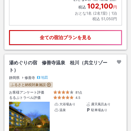
102,100
税込
円
おとな1名 (
2
名1室)｜
1
泊
税込
51,050円
全ての宿泊プランを見る
湯めぐりの宿 修善寺温泉 桂川（共立リゾー
ト）
地図
静岡県
修善寺
ふるさと納税対象施設
お客様アンケート評価
81点
るるぶトラベル評価
4.5
大浴場あり
露天風呂あり
温泉
駐車場あり