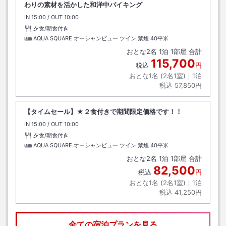
わりの素材を活かした和洋中バイキング
IN
チェックイン
15:00
/ OUT
チェックアウト
10:00
夕食/朝食付き
AQUA SQUARE オーシャンビュー ツイン 禁煙
40平米
おとな
2
名
1
泊
1
部屋 合計
115,700
税込
円
おとな1名 (
2
名1室)｜
1
泊
税込
57,850円
【タイムセール】★２食付きで期間限定価格です！！
IN
チェックイン
15:00
/ OUT
チェックアウト
10:00
夕食/朝食付き
AQUA SQUARE オーシャンビュー ツイン 禁煙
40平米
おとな
2
名
1
泊
1
部屋 合計
82,500
税込
円
おとな1名 (
2
名1室)｜
1
泊
税込
41,250円
全ての宿泊プランを見る