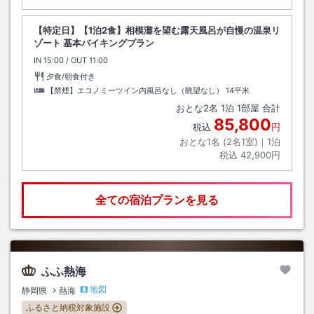
【特定日】【1泊2食】相模灘を望む露天風呂が自慢の温泉リ
ゾート 基本バイキングプラン
IN
チェックイン
15:00
/ OUT
チェックアウト
11:00
夕食/朝食付き
【禁煙】エコノミーツイン内風呂なし（眺望なし）
14平米
おとな
2
名
1
泊
1
部屋 合計
85,800
税込
円
おとな1名 (
2
名1室)｜
1
泊
税込
42,900円
全ての宿泊プランを見る
ふふ熱海
地図
静岡県
熱海
ふるさと納税対象施設