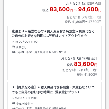
おとな
2
名
1
泊
1
部屋 合計
83,600
94,600
税込
円
〜
円
おとな1名 (
2
名1室)｜
1
泊
税込
41,800円〜47,300円
素泊まり★絶景なる宿★露天風呂付き特別室★気兼ねなく
ご自分のお好きな時間に…翌朝はレイトアウト付☆☆
IN
チェックイン
15:00
/ OUT
チェックアウト
11:00
食事なし
Type3 和室 露天風呂付
12.5畳9.9平米
おとな
2
名
1
泊
1
部屋 合計
83,600
税込
円
おとな1名 (
2
名1室)｜
1
泊
税込
41,800円
★【絶景なる宿】★露天風呂付き特別室・気兼ねなくいつ
でもご自分のお好きな時間に…温泉旅行プラン♪
IN
チェックイン
15:00
/ OUT
チェックアウト
11:00
夕食/朝食付き
Type3 和室 露天風呂付
12.5畳9.9平米