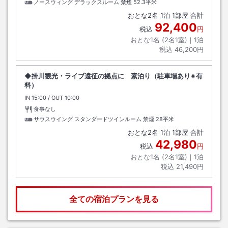
ノースウィング デラックスルーム 禁煙
52.3平米
おとな
2
名
1
泊
1
部屋 合計
92,400
税込
円
おとな1名 (
2
名1室)｜
1
泊
税込
46,200円
◆掛川観光・ライブ遠征の拠点に 素泊り（駐車場あり※有
料）
IN
チェックイン
15:00
/ OUT
チェックアウト
10:00
食事なし
サウスウイング スタンダードツインルーム 禁煙
28平米
おとな
2
名
1
泊
1
部屋 合計
42,980
税込
円
おとな1名 (
2
名1室)｜
1
泊
税込
21,490円
全ての宿泊プランを見る