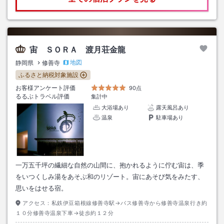
宙 ＳＯＲＡ 渡月荘金龍
地図
静岡県
修善寺
ふるさと納税対象施設
お客様アンケート評価
90点
るるぶトラベル評価
集計中
大浴場あり
露天風呂あり
温泉
駐車場あり
一万五千坪の繊細な自然の山間に、抱かれるように佇む宙は、季
をいつくしみ湯をあそぶ和のリゾート。宙にあそび気をみたす、
思いをはせる宿。
アクセス：
私鉄伊豆箱根線修善寺駅→バス修善寺から修善寺温泉行き約
１０分修善寺温泉下車→徒歩約１２分