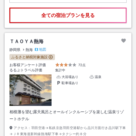
全ての宿泊プランを見る
ＴＡＯＹＡ熱海
地図
静岡県
熱海
ふるさと納税対象施設
お客様アンケート評価
72点
るるぶトラベル評価
集計中
大浴場あり
温泉
駐車場あり
相模灘を望む露天風呂とオールインクルーシブを楽しむ温泉リゾ
ートホテル
アクセス：
羽田空港→私鉄京急羽田空港駅から品川方面行き品川駅下車
→ＪＲ東海道新幹線熱海駅下車→タクシー約８分