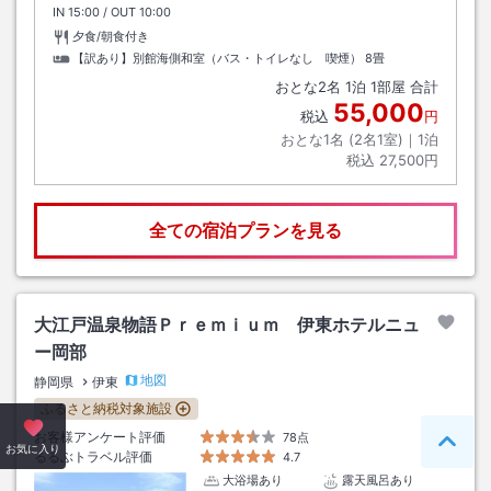
IN
チェックイン
15:00
/ OUT
チェックアウト
10:00
夕食/朝食付き
【訳あり】別館海側和室（バス・トイレなし 喫煙）
8畳
おとな
2
名
1
泊
1
部屋 合計
55,000
税込
円
おとな1名 (
2
名1室)｜
1
泊
税込
27,500円
全ての宿泊プランを見る
大江戸温泉物語Ｐｒｅｍｉｕｍ 伊東ホテルニュ
ー岡部
地図
静岡県
伊東
ふるさと納税対象施設
お客様アンケート評価
78点
ペー
お気に入り
るるぶトラベル評価
4.7
大浴場あり
露天風呂あり