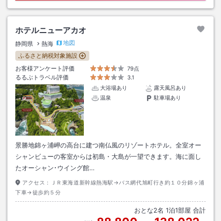
ホテルニューアカオ
地図
静岡県
熱海
ふるさと納税対象施設
お客様アンケート評価
79点
るるぶトラベル評価
3.1
大浴場あり
露天風呂あり
温泉
駐車場あり
景勝地錦ヶ浦岬の高台に建つ南仏風のリゾートホテル。全室オー
シャンビューの客室からは初島・大島が一望できます。海に面し
たオーシャン･ウイング館…
アクセス：
ＪＲ東海道新幹線熱海駅→バス網代旭町行き約１０分錦ヶ浦
下車→徒歩約５分
おとな
2
名
1
泊
1
部屋 合計