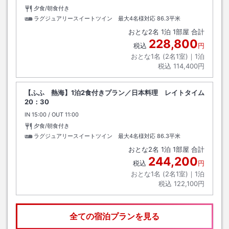
夕食/朝食付き
ラグジュアリースイートツイン 最大4名様対応
86.3平米
おとな
2
名
1
泊
1
部屋 合計
228,800
税込
円
おとな1名 (
2
名1室)｜
1
泊
税込
114,400円
【ふふ 熱海】1泊2食付きプラン／日本料理 レイトタイム
20：30
IN
チェックイン
15:00
/ OUT
チェックアウト
11:00
夕食/朝食付き
ラグジュアリースイートツイン 最大4名様対応
86.3平米
おとな
2
名
1
泊
1
部屋 合計
244,200
税込
円
おとな1名 (
2
名1室)｜
1
泊
税込
122,100円
全ての宿泊プランを見る