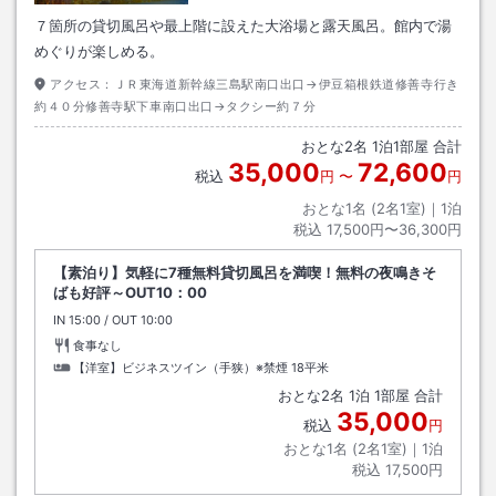
７箇所の貸切風呂や最上階に設えた大浴場と露天風呂。館内で湯
めぐりが楽しめる。
アクセス：
ＪＲ東海道新幹線三島駅南口出口→伊豆箱根鉄道修善寺行き
約４０分修善寺駅下車南口出口→タクシー約７分
おとな
2
名
1
泊
1
部屋 合計
35,000
72,600
税込
円
〜
円
おとな1名 (
2
名1室)｜
1
泊
税込
17,500円〜36,300円
【素泊り】気軽に7種無料貸切風呂を満喫！無料の夜鳴きそ
ばも好評～OUT10：00
IN
チェックイン
15:00
/ OUT
チェックアウト
10:00
食事なし
【洋室】ビジネスツイン（手狭）※禁煙
18平米
おとな
2
名
1
泊
1
部屋 合計
35,000
税込
円
おとな1名 (
2
名1室)｜
1
泊
税込
17,500円