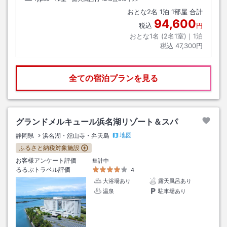
おとな
2
名
1
泊
1
部屋 合計
94,600
税込
円
おとな1名 (
2
名1室)｜
1
泊
税込
47,300円
全ての宿泊プランを見る
グランドメルキュール浜名湖リゾート＆スパ
地図
静岡県
浜名湖・舘山寺・弁天島
ふるさと納税対象施設
お客様アンケート評価
集計中
るるぶトラベル評価
4
大浴場あり
露天風呂あり
温泉
駐車場あり