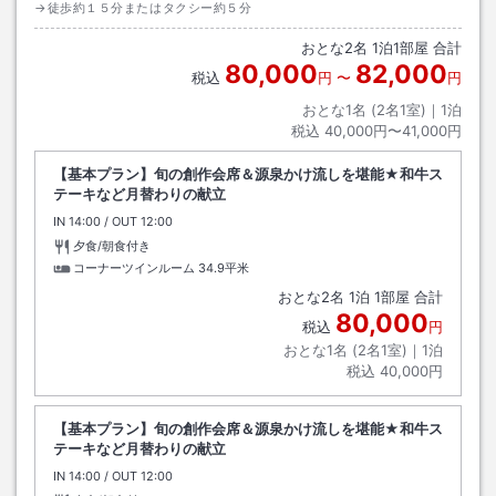
→徒歩約１５分またはタクシー約５分
おとな
2
名
1
泊
1
部屋 合計
80,000
82,000
税込
円
〜
円
おとな1名 (
2
名1室)｜
1
泊
税込
40,000円〜41,000円
【基本プラン】旬の創作会席＆源泉かけ流しを堪能★和牛ス
テーキなど月替わりの献立
IN
チェックイン
14:00
/ OUT
チェックアウト
12:00
夕食/朝食付き
コーナーツインルーム
34.9平米
おとな
2
名
1
泊
1
部屋 合計
80,000
税込
円
おとな1名 (
2
名1室)｜
1
泊
税込
40,000円
【基本プラン】旬の創作会席＆源泉かけ流しを堪能★和牛ス
テーキなど月替わりの献立
IN
チェックイン
14:00
/ OUT
チェックアウト
12:00