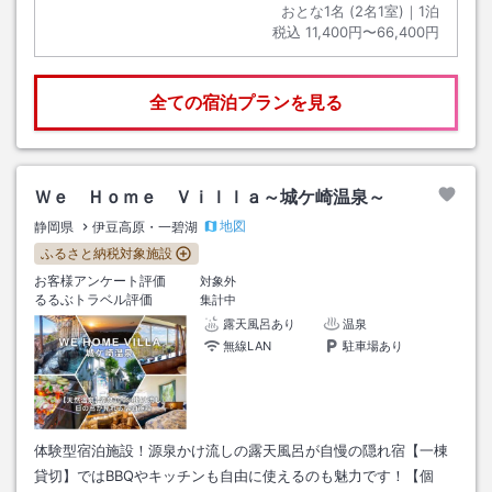
おとな1名 (
2
名1室)｜
1
泊
税込
11,400円〜66,400円
全ての宿泊プランを見る
Ｗｅ Ｈｏｍｅ Ｖｉｌｌａ～城ケ崎温泉～
地図
静岡県
伊豆高原・一碧湖
ふるさと納税対象施設
お客様アンケート評価
対象外
るるぶトラベル評価
集計中
露天風呂あり
温泉
無線LAN
駐車場あり
体験型宿泊施設！源泉かけ流しの露天風呂が自慢の隠れ宿【一棟
貸切】ではBBQやキッチンも自由に使えるのも魅力です！【個