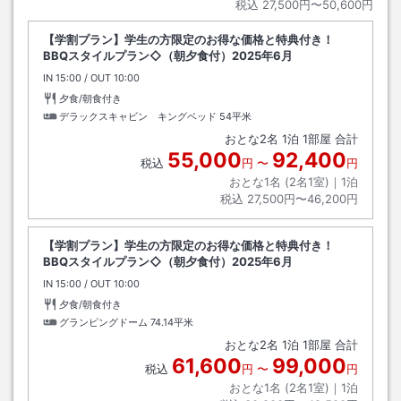
税込
27,500円〜50,600円
【学割プラン】学生の方限定のお得な価格と特典付き！
BBQスタイルプラン◇（朝夕食付）2025年6月
IN
チェックイン
15:00
/ OUT
チェックアウト
10:00
夕食/朝食付き
デラックスキャビン キングベッド
54平米
おとな
2
名
1
泊
1
部屋 合計
55,000
92,400
税込
円
〜
円
おとな1名 (
2
名1室)｜
1
泊
税込
27,500円〜46,200円
【学割プラン】学生の方限定のお得な価格と特典付き！
BBQスタイルプラン◇（朝夕食付）2025年6月
IN
チェックイン
15:00
/ OUT
チェックアウト
10:00
夕食/朝食付き
グランピングドーム
74.14平米
おとな
2
名
1
泊
1
部屋 合計
61,600
99,000
税込
円
〜
円
おとな1名 (
2
名1室)｜
1
泊