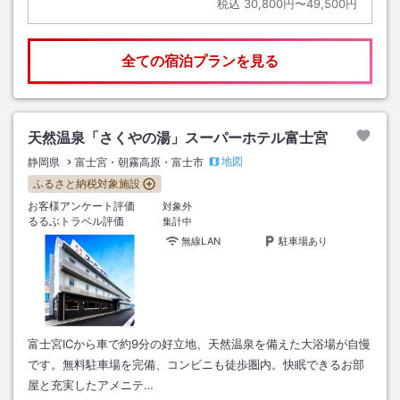
税込
30,800円〜49,500円
全ての宿泊プランを見る
天然温泉「さくやの湯」スーパーホテル富士宮
地図
静岡県
富士宮・朝霧高原・富士市
ふるさと納税対象施設
お客様アンケート評価
対象外
るるぶトラベル評価
集計中
無線LAN
駐車場あり
富士宮ICから車で約9分の好立地、天然温泉を備えた大浴場が自慢
です。無料駐車場を完備、コンビニも徒歩圏内。快眠できるお部
屋と充実したアメニテ…