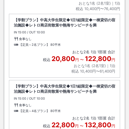
おとな1名 (
2
名1室)｜
1
泊
税込
10,400円〜76,400円
【学割プラン】中高大学生限定◆1日1組限定◆一棟貸切の宿
泊施設◆レトロ商店街散策や熱海サンビーチを満
IN
チェックイン
15:00
/ OUT
チェックアウト
10:00
食事なし
【定員～2名プラン】
80平米
おとな
2
名
1
泊
1
部屋 合計
20,800
122,800
税込
円
〜
円
おとな1名 (
2
名1室)｜
1
泊
税込
10,400円〜61,400円
【学割プラン】中高大学生限定◆1日1組限定◆一棟貸切の宿
泊施設◆レトロ商店街散策や熱海サンビーチを満
IN
チェックイン
15:00
/ OUT
チェックアウト
10:00
食事なし
【定員～4名プラン】
80平米
おとな
2
名
1
泊
1
部屋 合計
22,800
132,800
税込
円
〜
円