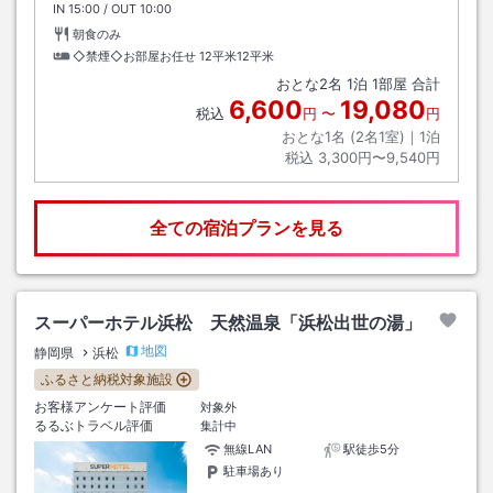
IN
チェックイン
15:00
/ OUT
チェックアウト
10:00
朝食のみ
◇禁煙◇お部屋お任せ
12平米12平米
おとな
2
名
1
泊
1
部屋 合計
6,600
19,080
税込
円
〜
円
おとな1名 (
2
名1室)｜
1
泊
税込
3,300円〜9,540円
全ての宿泊プランを見る
スーパーホテル浜松 天然温泉「浜松出世の湯」
地図
静岡県
浜松
ふるさと納税対象施設
お客様アンケート評価
対象外
るるぶトラベル評価
集計中
無線LAN
駅徒歩5分
駐車場あり