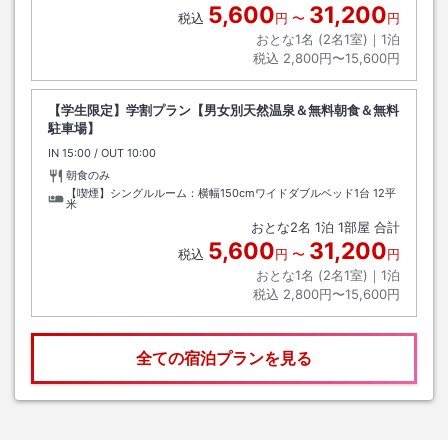
5,600
31,200
税込
円
〜
円
おとな1名 (
2
名1室)｜
1
泊
税込
2,800円〜15,600円
【学生限定】学割プラン【男女別天然温泉＆無料朝食＆無料
駐車場】
IN
チェックイン
15:00
/ OUT
チェックアウト
10:00
朝食のみ
【喫煙】シングルルーム：横幅150cmワイドダブルベッド1台
12平
米
おとな
2
名
1
泊
1
部屋 合計
5,600
31,200
税込
円
〜
円
おとな1名 (
2
名1室)｜
1
泊
税込
2,800円〜15,600円
全ての宿泊プランを見る