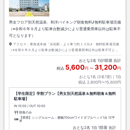
男女フロア別天然温泉、和洋バイキング朝食無料♪無料駐車場完備
（※令和６年９月より駐車台数減少により普通乗用車以外は駐車不
可となります）
アクセス：
東海道本線「浜松駅」より車で約１０分♪ 無料駐車場完備
（※令和６年９月より駐車台数減少により普通乗用車以外は駐車不可とな
ります）
おとな
2
名
1
泊
1
部屋 合計
5,600
31,200
税込
円
〜
円
おとな1名 (
2
名1室)｜
1
泊
税込
2,800円〜15,600円
【学生限定】学割プラン【男女別天然温泉＆無料朝食＆無料
駐車場】
IN
チェックイン
15:00
/ OUT
チェックアウト
10:00
朝食のみ
【禁煙】シングルルーム：横幅150cmワイドダブルベッド1台
12平
米
おとな
2
名
1
泊
1
部屋 合計