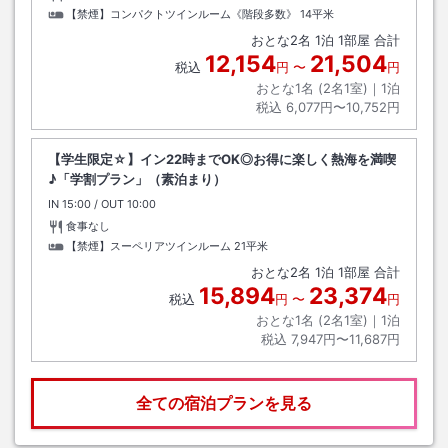
【禁煙】コンパクトツインルーム《階段多数》
14平米
おとな
2
名
1
泊
1
部屋 合計
12,154
21,504
税込
円
〜
円
おとな1名 (
2
名1室)｜
1
泊
税込
6,077円〜10,752円
【学生限定☆】イン22時までOK◎お得に楽しく熱海を満喫
♪「学割プラン」（素泊まり）
IN
チェックイン
15:00
/ OUT
チェックアウト
10:00
食事なし
【禁煙】スーペリアツインルーム
21平米
おとな
2
名
1
泊
1
部屋 合計
15,894
23,374
税込
円
〜
円
おとな1名 (
2
名1室)｜
1
泊
税込
7,947円〜11,687円
全ての宿泊プランを見る