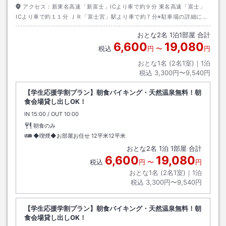
アクセス：
新東名高速「新富士」ICより車で約９分 東名高速「富士」
ICより車で約１１分 ＪＲ「富士宮」駅より車で約７分※駐車場の詳細につ
いては、フォトギャラリーの地図をご確認下さい。
おとな
2
名
1
泊
1
部屋 合計
6,600
19,080
税込
円
〜
円
おとな1名 (
2
名1室)｜
1
泊
税込
3,300円〜9,540円
【学生応援学割プラン】朝食バイキング・天然温泉無料！朝
食会場貸し出しOK！
IN
チェックイン
15:00
/ OUT
チェックアウト
10:00
朝食のみ
◆喫煙◆お部屋お任せ
12平米12平米
おとな
2
名
1
泊
1
部屋 合計
6,600
19,080
税込
円
〜
円
おとな1名 (
2
名1室)｜
1
泊
税込
3,300円〜9,540円
【学生応援学割プラン】朝食バイキング・天然温泉無料！朝
食会場貸し出しOK！