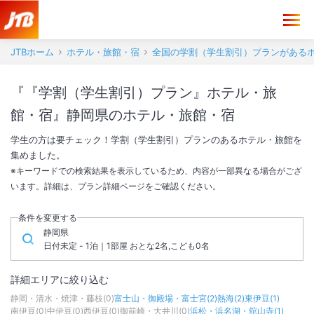
JTBホーム
ホテル・旅館・宿
全国の学割（学生割引）プランがある
『『学割（学生割引）プラン』ホテル・旅
館・宿』静岡県のホテル・旅館・宿
学生の方は要チェック！学割（学生割引）プランのあるホテル・旅館を
集めました。
※キーワードでの検索結果を表示しているため、内容が一部異なる場合がござ
います。詳細は、プラン詳細ページをご確認ください。
条件を変更する
静岡県
日付未定 - 1泊｜1部屋 おとな2名,こども0名
詳細エリアに絞り込む
静岡・清水・焼津・藤枝
(
0
)
富士山・御殿場・富士宮
(
2
)
熱海
(
2
)
東伊豆
(
1
)
南伊豆
(
0
)
中伊豆
(
0
)
西伊豆
(
0
)
御前崎・大井川
(
0
)
浜松・浜名湖・舘山寺
(
1
)