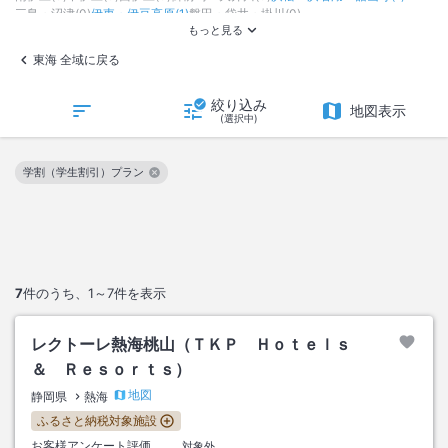
三島・沼津
(
0
)
伊東・伊豆高原
(
1
)
磐田・袋井・掛川
(
0
)
東海 全域に戻る
絞り込み
地図表示
(選択中)
学割（学生割引）プラン
この絞り込み条件を解除
7
件のうち、
1～7
件を表示
レクトーレ熱海桃山（ＴＫＰ Ｈｏｔｅｌｓ
＆ Ｒｅｓｏｒｔｓ）
地図
静岡県
熱海
ふるさと納税対象施設
お客様アンケート評価
対象外