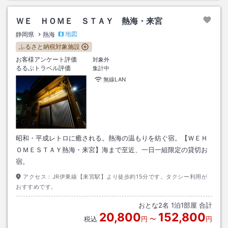
ＷＥ ＨＯＭＥ ＳＴＡＹ 熱海・来宮
地図
静岡県
熱海
ふるさと納税対象施設
お客様アンケート評価
対象外
るるぶトラベル評価
集計中
無線LAN
昭和・平成レトロに癒される。熱海の温もりを紡ぐ宿。【ＷＥＨ
ＯＭＥＳＴＡＹ熱海・来宮】海まで至近、一日一組限定の貸切お
宿。
アクセス：
JR伊東線【来宮駅】より徒歩約15分です。タクシー利用が
おすすめです。
おとな
2
名
1
泊
1
部屋 合計
20,800
152,800
税込
円
〜
円