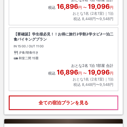
16,896
19,096
税込
円
〜
円
おとな1名 (
2
名1室)｜
1
泊
税込
8,448円〜9,548円
【要確認】学生様必見！！お得に旅行♪学割♪学タビ♪一泊二
食バイキングプラン
IN
チェックイン
15:00
/ OUT
チェックアウト
11:00
夕食/朝食付き
和室二間
15畳
おとな
2
名
1
泊
1
部屋 合計
16,896
19,096
税込
円
〜
円
おとな1名 (
2
名1室)｜
1
泊
税込
8,448円〜9,548円
全ての宿泊プランを見る