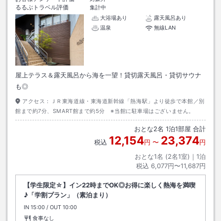
るるぶトラベル評価
集計中
大浴場あり
露天風呂あり
温泉
無線LAN
屋上テラス＆露天風呂から海を一望！貸切露天風呂・貸切サウナ
も◎
アクセス：
ＪＲ東海道線・東海道新幹線「熱海駅」より徒歩で本館／別
館まで約7分、SMART館まで約5分 ※当館に駐車場はございません。
おとな
2
名
1
泊
1
部屋 合計
12,154
23,374
税込
円
〜
円
おとな1名 (
2
名1室)｜
1
泊
税込
6,077円〜11,687円
【学生限定☆】イン22時までOK◎お得に楽しく熱海を満喫
♪「学割プラン」（素泊まり）
IN
チェックイン
15:00
/ OUT
チェックアウト
10:00
食事なし