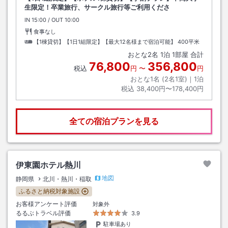
生限定！卒業旅行、サークル旅行等ご利用くださ
IN
チェックイン
15:00
/ OUT
チェックアウト
10:00
食事なし
【1棟貸切】【1日1組限定】【最大12名様まで宿泊可能】
400平米
おとな
2
名
1
泊
1
部屋 合計
76,800
356,800
税込
円
〜
円
おとな1名 (
2
名1室)｜
1
泊
税込
38,400円〜178,400円
全ての宿泊プランを見る
伊東園ホテル熱川
地図
静岡県
北川・熱川・稲取
ふるさと納税対象施設
お客様アンケート評価
対象外
るるぶトラベル評価
3.9
駐車場あり