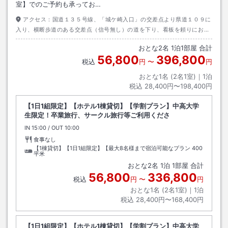
室】でのご予約も承ってお…
アクセス：
国道１３５号線、「城ケ崎入口」の交差点より県道１０９に
入り、横断歩道のある交差点（信号無し）の道を下り、看板を頼りにお越
しください。
おとな
2
名
1
泊
1
部屋 合計
56,800
396,800
税込
円
〜
円
おとな1名 (
2
名1室)｜
1
泊
税込
28,400円〜198,400円
【1日1組限定】【ホテル1棟貸切】【学割プラン】中高大学
生限定！卒業旅行、サークル旅行等ご利用くださ
IN
チェックイン
15:00
/ OUT
チェックアウト
10:00
食事なし
【1棟貸切】【1日1組限定】【最大8名様まで宿泊可能なプラン
400
平米
おとな
2
名
1
泊
1
部屋 合計
56,800
336,800
税込
円
〜
円
おとな1名 (
2
名1室)｜
1
泊
税込
28,400円〜168,400円
【1日1組限定】【ホテル1棟貸切】【学割プラン】中高大学