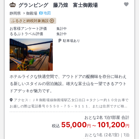
グランピング 藤乃煌 富士御殿場
地図
静岡県
御殿場
ふるさと納税対象施設
お客様アンケート評価
集計中
るるぶトラベル評価
集計中
駐車場あり
ホテルライクな快適空間で、アウトドアの醍醐味を存分に味わえ
る新しいスタイルの宿泊施設。雄大な富士山を一望できるアウト
ドアデッキが魅力です。
アクセス：
ＪＲ御殿場線御殿場駅乙女口出口→タクシー約１０分お車で
お越しの際は電話番号０５５０－７５－９１１１、または住所でナビ検索
いただきますようお願いします。
おとな
2
名
1
泊
1
部屋 合計
55,000
101,200
税込
円
〜
円
おとな1名 (
2
名1室)｜
1
泊