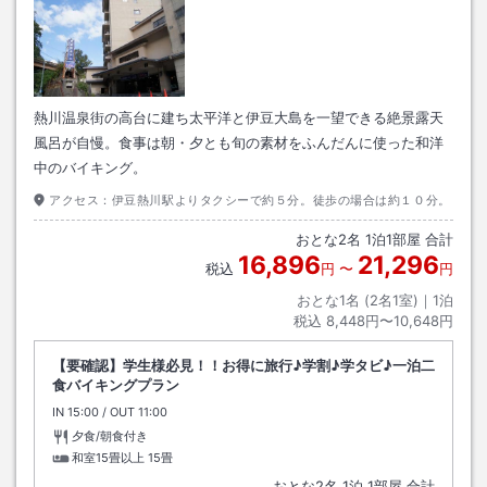
熱川温泉街の高台に建ち太平洋と伊豆大島を一望できる絶景露天
風呂が自慢。食事は朝・夕とも旬の素材をふんだんに使った和洋
中のバイキング。
アクセス：
伊豆熱川駅よりタクシーで約５分。徒歩の場合は約１０分。
おとな
2
名
1
泊
1
部屋 合計
16,896
21,296
税込
円
〜
円
おとな1名 (
2
名1室)｜
1
泊
税込
8,448円〜10,648円
【要確認】学生様必見！！お得に旅行♪学割♪学タビ♪一泊二
食バイキングプラン
IN
チェックイン
15:00
/ OUT
チェックアウト
11:00
夕食/朝食付き
和室15畳以上
15畳
おとな
2
名
1
泊
1
部屋 合計