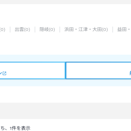
(
0
)
出雲
(
0
)
隠岐
(
0
)
浜田・江津・大田
(
0
)
益田
ン
うち、
1
件を表示