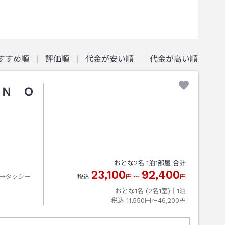
すすめ順
評価順
代金が安い順
代金が高い順
ＡＮ Ｏ
おとな
2
名
1
泊
1
部屋 合計
23,100
92,400
→タクシー
税込
円
〜
円
おとな1名 (
2
名1室)｜
1
泊
税込
11,550円〜46,200円