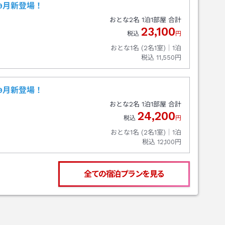
年9月新登場！
おとな
2
名
1
泊
1
部屋 合計
23,100
税込
円
おとな1名 (
2
名1室)｜
1
泊
税込
11,550円
年9月新登場！
おとな
2
名
1
泊
1
部屋 合計
24,200
税込
円
おとな1名 (
2
名1室)｜
1
泊
税込
12,100円
全ての宿泊プランを見る