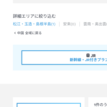
詳細エリアに絞り込む
松江・玉造・島根半島
(
1
)
安来
(
0
)
雲南・奥出雲
中国 全域に戻る
新幹線・JR付きプラ
1
件の