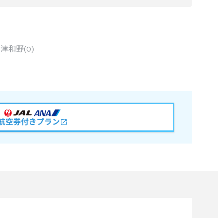
・津和野
(
0
)
航空券付きプラン