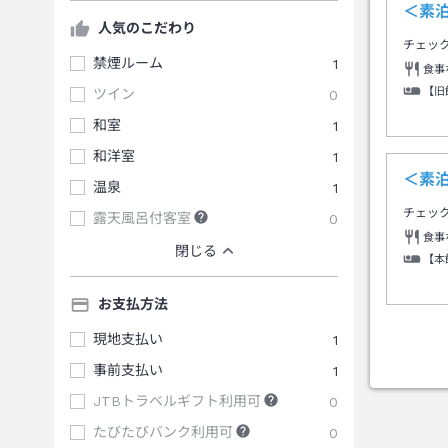
＜素泊
人気のこだわり
チェッ
禁煙ルーム
1
食事
【旧
ツイン
0
和室
1
和洋室
1
＜素泊
温泉
1
チェッ
露天風呂付客室
0
食事
閉じる
【本
お支払方法
現地支払い
1
事前支払い
1
JTBトラベルギフト利用可
0
たびたびバンク利用可
0