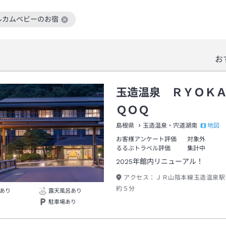
ルカムベビーのお宿
絞り込み条件を解除
お
玉造温泉 ＲＹＯＫ
ＱＯＱ
地図
島根県
玉造温泉・宍道湖南
お客様アンケート評価
対象外
るるぶトラベル評価
集計中
2025年館内リニューアル！
アクセス：
ＪＲ山陰本線玉造温泉駅
約５分
あり
露天風呂あり
駐車場あり