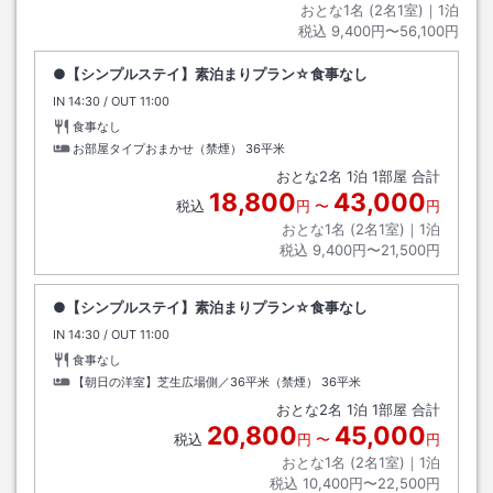
おとな1名 (
2
名1室)｜
1
泊
税込
9,400円〜56,100円
●【シンプルステイ】素泊まりプラン☆食事なし
IN
チェックイン
14:30
/ OUT
チェックアウト
11:00
食事なし
お部屋タイプおまかせ（禁煙）
36平米
おとな
2
名
1
泊
1
部屋 合計
18,800
43,000
税込
円
〜
円
おとな1名 (
2
名1室)｜
1
泊
税込
9,400円〜21,500円
●【シンプルステイ】素泊まりプラン☆食事なし
IN
チェックイン
14:30
/ OUT
チェックアウト
11:00
食事なし
【朝日の洋室】芝生広場側／36平米（禁煙）
36平米
おとな
2
名
1
泊
1
部屋 合計
20,800
45,000
税込
円
〜
円
おとな1名 (
2
名1室)｜
1
泊
税込
10,400円〜22,500円