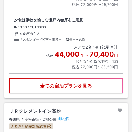
税込
22,000円〜29,700円
夕食は讃岐を愉しむ瀬戸内会席をご用意
IN
チェックイン
16:00
/ OUT
チェックアウト
10:00
夕食/朝食付き
「スタンダード和室－街景－」
12畳＋次の間
おとな
2
名
1
泊
1
部屋 合計
44,000
70,400
税込
円
〜
円
おとな1名 (
2
名1室)｜
1
泊
税込
22,000円〜35,200円
全ての宿泊プランを見る
ＪＲクレメントイン高松
地図
香川県
高松市街・栗林公園
ふるさと納税対象施設