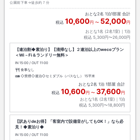
公園前下車→徒歩約７分
おとな
2
名
1
泊
1
部屋 合計
10,600
52,000
税込
円
〜
円
おとな1名 (
2
名1室)｜
1
泊
税込
5,300円〜26,000円
【連泊割◆素泊り】【清掃なし】２連泊以上のwecoプラン
＜Wi－Fi＆ランドリー無料＞
IN
チェックイン
15:00
/ OUT
チェックアウト
11:00
食事なし
◇禁煙◇連泊◇セミダブル（バスなし）
15平米
おとな
2
名
1
泊
1
部屋 合計
10,600
37,600
税込
円
〜
円
おとな1名 (
2
名1室)｜
1
泊
税込
5,300円〜18,800円
【訳ありdeお得】「客室内で設備音がしてもOK！」なら必
見！◆素泊り◆
IN
チェックイン
15:00
/ OUT
チェックアウト
11:00