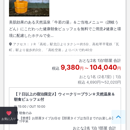
美肌効果のある天然温泉「牛若の湯」＆ご当地メニュー（讃岐う
どん）にこだわった健康朝食ビュッフェを無料でご用意♪健康と環
境に配慮したホテルで全…
アクセス：
ＪＲ「高松」駅北口よりタクシー約5分、高松琴平電鉄「瓦
町」駅より徒歩約3分、「高松空港」よりバスで約40分
おとな
2
名
1
泊
1
部屋 合計
9,380
104,040
税込
円
〜
円
おとな1名 (
2
名1室)｜
1
泊
税込
4,690円〜52,020円
【７日以上の宿泊限定♪】ウィークリープラン☆天然温泉＆
朝食ビュッフェ付
IN
チェックイン
15:00
/ OUT
チェックアウト
10:00
朝食のみ
【禁煙】お部屋タイプお任せ【部屋タイプは当日までのお楽しみ】
ペー
お気に入り
11平米
おとな
2
名
1
泊
1
部屋 合計