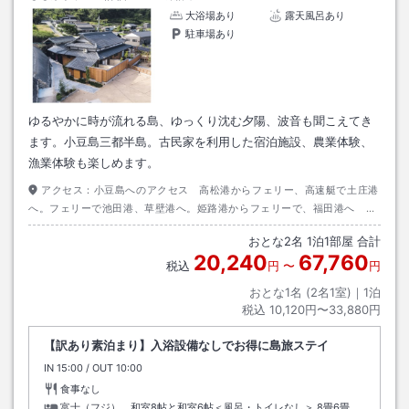
大浴場あり
露天風呂あり
駐車場あり
ゆるやかに時が流れる島、ゆっくり沈む夕陽、波音も聞こえてき
ます。小豆島三都半島。古民家を利用した宿泊施設、農業体験、
漁業体験も楽しめます。
アクセス：
小豆島へのアクセス 高松港からフェリー、高速艇で土庄港
へ。フェリーで池田港、草壁港へ。姫路港からフェリーで、福田港へ 岡
山港からフェリーで土庄港へ 日生港からフェリーで大部港へ 神戸港か
おとな
2
名
1
泊
1
部屋 合計
ら坂手港へ
20,240
67,760
税込
円
〜
円
おとな1名 (
2
名1室)｜
1
泊
税込
10,120円〜33,880円
【訳あり素泊まり】入浴設備なしでお得に島旅ステイ
IN
チェックイン
15:00
/ OUT
チェックアウト
10:00
食事なし
富士（フジ） 和室8帖と和室6帖＜風呂・トイレなし＞
8畳6畳