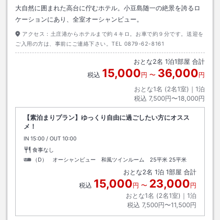
大自然に囲まれた高台に佇むホテル。小豆島随一の絶景を誇るロ
ケーションにあり、全室オーシャンビュー。
アクセス：
土庄港からホテルまで約４キロ。お車で約９分です。送迎を
ご入用の方は、事前にご連絡下さい。TEL 0879-62-8161
おとな
2
名
1
泊
1
部屋 合計
15,000
36,000
税込
円
〜
円
おとな1名 (
2
名1室)｜
1
泊
税込
7,500円〜18,000円
【素泊まりプラン】ゆっくり自由に過ごしたい方にオスス
メ！
IN
チェックイン
15:00
/ OUT
チェックアウト
10:00
食事なし
（D） オーシャンビュー 和風ツインルーム 25平米
25平米
おとな
2
名
1
泊
1
部屋 合計
15,000
23,000
税込
円
〜
円
おとな1名 (
2
名1室)｜
1
泊
税込
7,500円〜11,500円