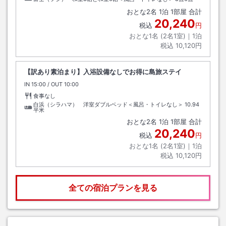
おとな
2
名
1
泊
1
部屋 合計
20,240
税込
円
おとな1名 (
2
名1室)｜
1
泊
税込
10,120円
【訳あり素泊まり】入浴設備なしでお得に島旅ステイ
IN
チェックイン
15:00
/ OUT
チェックアウト
10:00
食事なし
白浜（シラハマ） 洋室ダブルベッド＜風呂・トイレなし＞
10.94
平米
おとな
2
名
1
泊
1
部屋 合計
20,240
税込
円
おとな1名 (
2
名1室)｜
1
泊
税込
10,120円
全ての宿泊プランを見る