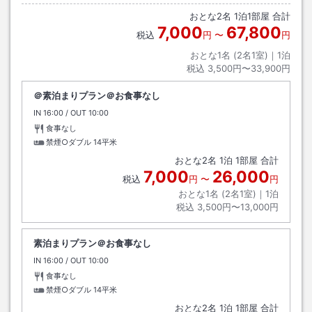
おとな
2
名
1
泊
1
部屋 合計
7,000
67,800
税込
円
〜
円
おとな1名 (
2
名1室)｜
1
泊
税込
3,500円〜33,900円
＠素泊まりプラン＠お食事なし
IN
チェックイン
16:00
/ OUT
チェックアウト
10:00
食事なし
禁煙○ダブル
14平米
おとな
2
名
1
泊
1
部屋 合計
7,000
26,000
税込
円
〜
円
おとな1名 (
2
名1室)｜
1
泊
税込
3,500円〜13,000円
素泊まりプラン＠お食事なし
IN
チェックイン
16:00
/ OUT
チェックアウト
10:00
食事なし
禁煙○ダブル
14平米
おとな
2
名
1
泊
1
部屋 合計