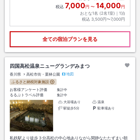
7,000
14,000
税込
円
〜
円
おとな1名 (
2
名1室)｜
1
泊
税込
3,500円〜7,000円
全ての宿泊プランを見る
四国高松温泉ニューグランデみまつ
地図
香川県
高松市街・栗林公園
ふるさと納税対象施設
お客様アンケート評価
集計中
るるぶトラベル評価
集計中
大浴場あり
温泉
駅徒歩5分
駐車場あり
私鉄駅より徒歩３分高松の中心地ありながら閑静なたたずまい朝