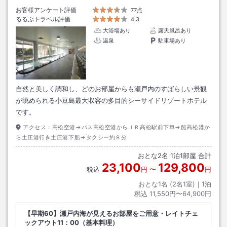
お客様アンケート評価
77点
るるぶトラベル評価
4.3
大浴場あり
露天風呂あり
温泉
駐車場あり
自然と美しく調和し、どのお部屋からも瀬戸内のすばらしい景観
が眺められる小豆島最大収容の多目的シーサイドリゾートホテル
です。
アクセス：
高松空港→バス高松空港からＪＲ高松駅前下車→船高松港か
ら土庄港行き土庄港下船→タクシー約８分
おとな
2
名
1
泊
1
部屋 合計
23,100
129,800
税込
円
〜
円
おとな1名 (
2
名1室)｜
1
泊
税込
11,550円〜64,900円
【早期60】瀬戸内海が見えるお部屋をご用意・レイトチェ
ックアウト11：00（基本料理）