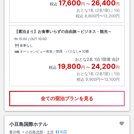
17,600
26,400
税込
円
〜
円
おとな1名 (
2
名1室)｜
1
泊
税込
8,800円〜13,200円
【素泊まり】お食事いらずの自由旅～ビジネス・観光～
IN
チェックイン
15:00
/ OUT
チェックアウト
10:00
食事なし
オーシャンビュー和室／禁煙・バスなし※
10畳
おとな
2
名
1
泊
1
部屋 合計
19,800
24,200
税込
円
〜
円
おとな1名 (
2
名1室)｜
1
泊
税込
9,900円〜12,100円
全ての宿泊プランを見る
小豆島国際ホテル
地図
香川県
小豆島北部・土庄