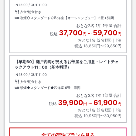
IN
チェックイン
15:00
/ OUT
チェックアウト
11:00
夕食/朝食付き
喫煙◇スタンダード◇和洋室【オーシャンビュー】
6畳＋洋間
おとな
2
名
1
泊
1
部屋 合計
37,700
59,700
税込
円
〜
円
おとな1名 (
2
名1室)｜
1
泊
税込
18,850円〜29,850円
【早期60】瀬戸内海が見えるお部屋をご用意・レイトチェ
ックアウト11：00（基本料理）
IN
チェックイン
15:00
/ OUT
チェックアウト
11:00
夕食/朝食付き
禁煙◆スタンダード◆和洋室
6畳＋洋間
おとな
2
名
1
泊
1
部屋 合計
39,900
61,900
税込
円
〜
円
おとな1名 (
2
名1室)｜
1
泊
税込
19,950円〜30,950円
全ての宿泊プランを見る