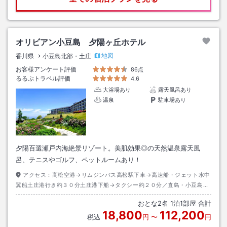
オリビアン小豆島 夕陽ヶ丘ホテル
地図
香川県
小豆島北部・土庄
お客様アンケート評価
86点
るるぶトラベル評価
4.6
大浴場あり
露天風呂あり
温泉
駐車場あり
夕陽百選瀬戸内海絶景リゾート。美肌効果◎の天然温泉露天風
呂、テニスやゴルフ、ペットルームあり！
アクセス：
高松空港→リムジンバス高松駅下車→高速船・ジェット水中
翼船土庄港行き約３０分土庄港下船→タクシー約２０分／直島・小豆島間
チャーターフェリー
おとな
2
名
1
泊
1
部屋 合計
18,800
112,200
税込
円
〜
円