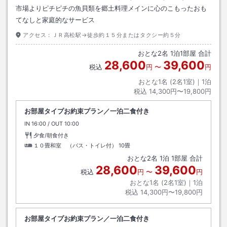
市場よりピチピチの魚貝類を郷土料理メインに心のこもったおも
てなしと家庭的なサービス
アクセス：
ＪＲ高松駅→徒歩約１５分またはタクシー約５分
おとな
2
名
1
泊
1
部屋 合計
28,600
39,600
税込
円
〜
円
おとな1名 (
2
名1室)｜
1
泊
税込
14,300円〜19,800円
お部屋タイプお約束プラン／一泊二食付き
IN
チェックイン
16:00
/ OUT
チェックアウト
10:00
夕食/朝食付き
１０畳和室 （バス・トイレ付）
10畳
おとな
2
名
1
泊
1
部屋 合計
28,600
39,600
税込
円
〜
円
おとな1名 (
2
名1室)｜
1
泊
税込
14,300円〜19,800円
お部屋タイプお約束プラン／一泊二食付き