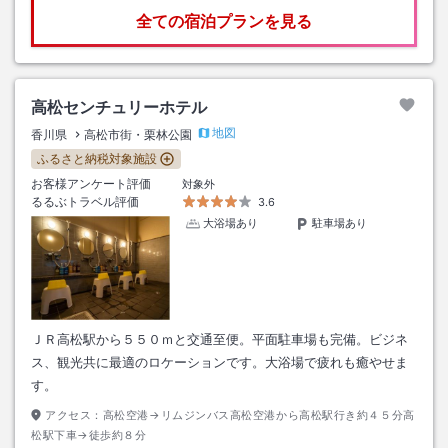
全ての宿泊プランを見る
高松センチュリーホテル
地図
香川県
高松市街・栗林公園
ふるさと納税対象施設
お客様アンケート評価
対象外
るるぶトラベル評価
3.6
大浴場あり
駐車場あり
ＪＲ高松駅から５５０ｍと交通至便。平面駐車場も完備。ビジネ
ス、観光共に最適のロケーションです。大浴場で疲れも癒やせま
す。
アクセス：
高松空港→リムジンバス高松空港から高松駅行き約４５分高
松駅下車→徒歩約８分