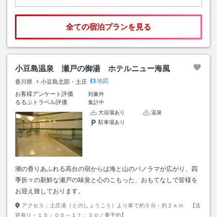
全ての宿泊プランを見る
小豆島温泉 瀬戸の御湯 ホテルニュー海風
地図
香川県
小豆島北部・土庄
お客様アンケート評価
対象外
るるぶトラベル評価
集計中
大浴場あり
温泉
駐車場あり
潮の香りあふれる高台の宿からは海と山のパノラマが広がり、四
季折々の新鮮な瀬戸の味覚と心のこもった、おもてなしで皆様を
お迎え致しております。
アクセス：
土庄港（とのしょうこう）より車で約５分・約２ｋｍ 【送
迎有り・１５：００～１７：３０／要予約】