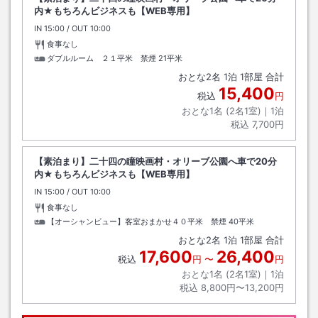
内★もちろんビジネスも【WEB専用】
IN
チェックイン
15:00
/ OUT
チェックアウト
10:00
食事なし
ダブルルーム ２１平米 禁煙
21平米
おとな
2
名
1
泊
1
部屋 合計
15,400
税込
円
おとな1名 (
2
名1室)｜
1
泊
税込
7,700円
【素泊まり】二十四の瞳映画村・オリーブ公園へ車で20分
内★もちろんビジネスも【WEB専用】
IN
チェックイン
15:00
/ OUT
チェックアウト
10:00
食事なし
【オーシャンビュー】客室おまかせ４０平米 禁煙
40平米
おとな
2
名
1
泊
1
部屋 合計
17,600
26,400
税込
円
〜
円
おとな1名 (
2
名1室)｜
1
泊
税込
8,800円〜13,200円