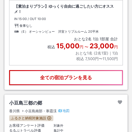
【素泊まりプラン】ゆっくり自由に過ごしたい方にオスス
メ！
IN
チェックイン
15:00
/ OUT
チェックアウト
10:00
食事なし
（E） オーシャンビュー 洋室トリプルルーム
20平米
おとな
2
名
1
泊
1
部屋 合計
15,000
23,000
税込
円
〜
円
おとな1名 (
2
名1室)｜
1
泊
税込
7,500円〜11,500円
全ての宿泊プランを見る
小豆島三都の郷
地図
香川県
小豆島南部・寒霞渓
ふるさと納税対象施設
お客様アンケート評価
対象外
るるぶトラベル評価
集計中