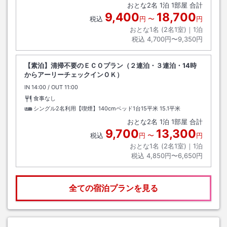
おとな
2
名
1
泊
1
部屋 合計
9,400
18,700
税込
円
〜
円
おとな1名 (
2
名1室)｜
1
泊
税込
4,700円〜9,350円
【素泊】清掃不要のＥＣＯプラン（２連泊・３連泊・14時
からアーリーチェックインＯＫ）
IN
チェックイン
14:00
/ OUT
チェックアウト
11:00
食事なし
シングル2名利用【喫煙】140cmベッド1台15平米
15.1平米
おとな
2
名
1
泊
1
部屋 合計
9,700
13,300
税込
円
〜
円
おとな1名 (
2
名1室)｜
1
泊
税込
4,850円〜6,650円
全ての宿泊プランを見る