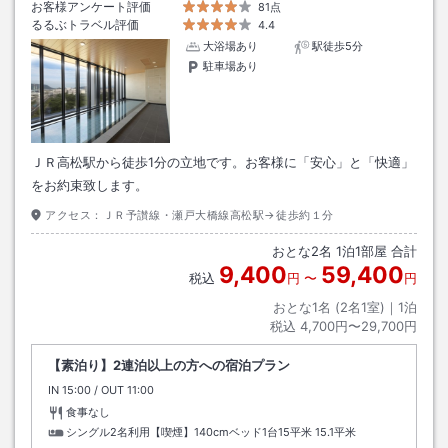
お客様アンケート評価
81点
るるぶトラベル評価
4.4
大浴場あり
駅徒歩5分
駐車場あり
ＪＲ高松駅から徒歩1分の立地です。お客様に「安心」と「快適」
をお約束致します。
アクセス：
ＪＲ予讃線・瀬戸大橋線高松駅→徒歩約１分
おとな
2
名
1
泊
1
部屋 合計
9,400
59,400
税込
円
〜
円
おとな1名 (
2
名1室)｜
1
泊
税込
4,700円〜29,700円
【素泊り】2連泊以上の方への宿泊プラン
IN
チェックイン
15:00
/ OUT
チェックアウト
11:00
食事なし
シングル2名利用【喫煙】140cmベッド1台15平米
15.1平米