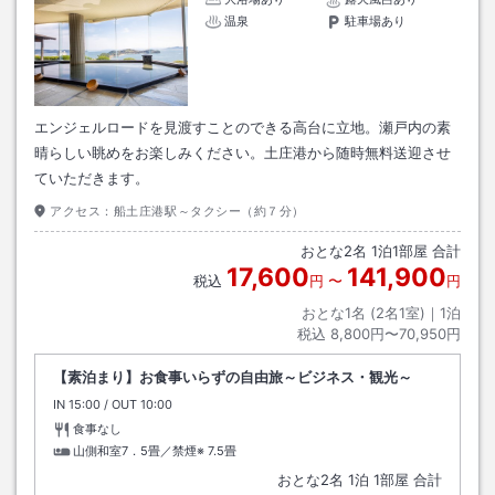
温泉
駐車場あり
エンジェルロードを見渡すことのできる高台に立地。瀬戸内の素
晴らしい眺めをお楽しみください。土庄港から随時無料送迎させ
ていただきます。
アクセス：
船土庄港駅～タクシー（約７分）
おとな
2
名
1
泊
1
部屋 合計
17,600
141,900
税込
円
〜
円
おとな1名 (
2
名1室)｜
1
泊
税込
8,800円〜70,950円
【素泊まり】お食事いらずの自由旅～ビジネス・観光～
IN
チェックイン
15:00
/ OUT
チェックアウト
10:00
食事なし
山側和室7．5畳／禁煙※
7.5畳
おとな
2
名
1
泊
1
部屋 合計