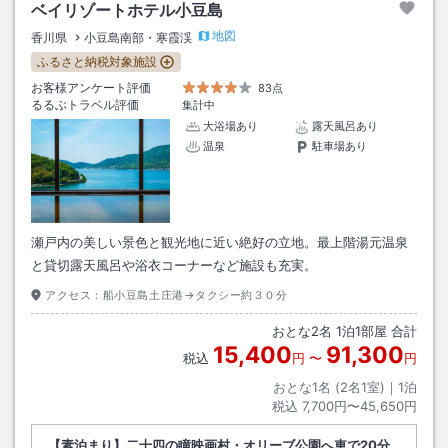
ベイリゾートホテル小豆島
地図
香川県
小豆島南部・寒霞渓
ふるさと納税対象施設
お客様アンケート評価
83点
るるぶトラベル評価
集計中
大浴場あり
露天風呂あり
温泉
駐車場あり
瀬戸内の美しい景色と観光地に近い絶好の立地。最上階湯元温泉
と貸切露天風呂や浴衣コーナーなど施設も充実。
アクセス：
船小豆島土庄港→タクシー約３０分
おとな
2
名
1
泊
1
部屋 合計
15,400
91,300
税込
円
〜
円
おとな1名 (
2
名1室)｜
1
泊
税込
7,700円〜45,650円
【素泊まり】二十四の瞳映画村・オリーブ公園へ車で20分