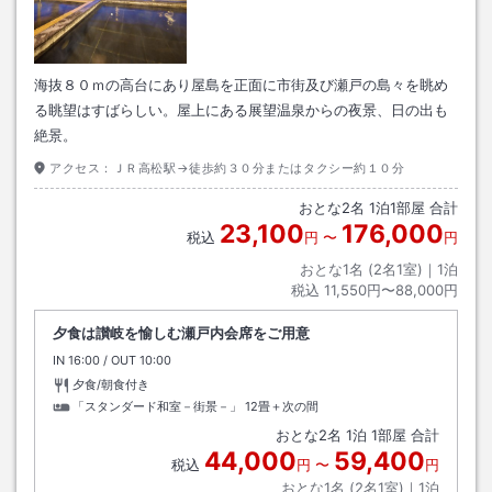
海抜８０ｍの高台にあり屋島を正面に市街及び瀬戸の島々を眺め
る眺望はすばらしい。屋上にある展望温泉からの夜景、日の出も
絶景。
アクセス：
ＪＲ高松駅→徒歩約３０分またはタクシー約１０分
おとな
2
名
1
泊
1
部屋 合計
23,100
176,000
税込
円
〜
円
おとな1名 (
2
名1室)｜
1
泊
税込
11,550円〜88,000円
夕食は讃岐を愉しむ瀬戸内会席をご用意
IN
チェックイン
16:00
/ OUT
チェックアウト
10:00
夕食/朝食付き
「スタンダード和室－街景－」
12畳＋次の間
おとな
2
名
1
泊
1
部屋 合計
44,000
59,400
税込
円
〜
円
おとな1名 (
2
名1室)｜
1
泊