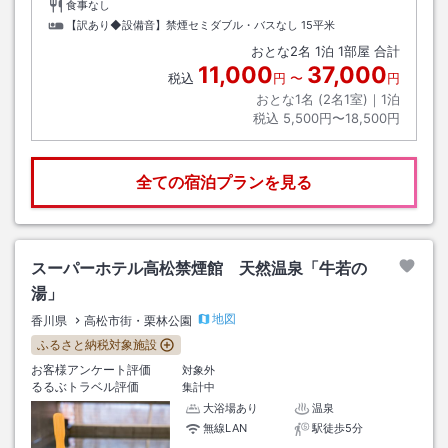
食事なし
【訳あり◆設備音】禁煙セミダブル・バスなし
15平米
おとな
2
名
1
泊
1
部屋 合計
11,000
37,000
税込
円
〜
円
おとな1名 (
2
名1室)｜
1
泊
税込
5,500円〜18,500円
全ての宿泊プランを見る
スーパーホテル高松禁煙館 天然温泉「牛若の
湯」
地図
香川県
高松市街・栗林公園
ふるさと納税対象施設
お客様アンケート評価
対象外
るるぶトラベル評価
集計中
大浴場あり
温泉
無線LAN
駅徒歩5分