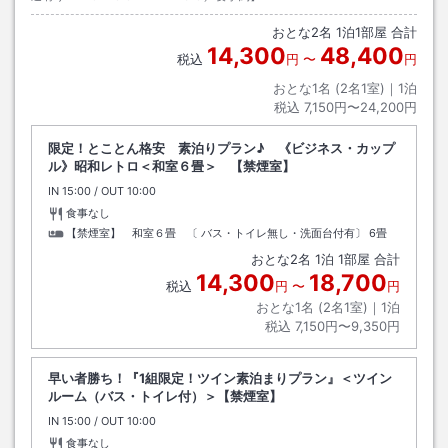
おとな
2
名
1
泊
1
部屋 合計
14,300
48,400
税込
円
〜
円
おとな1名 (
2
名1室)｜
1
泊
税込
7,150円〜24,200円
限定！とことん格安 素泊りプラン♪ 《ビジネス・カップ
ル》昭和レトロ＜和室６畳＞ 【禁煙室】
IN
チェックイン
15:00
/ OUT
チェックアウト
10:00
食事なし
【禁煙室】 和室６畳 〔 バス・トイレ無し・洗面台付有〕
6畳
おとな
2
名
1
泊
1
部屋 合計
14,300
18,700
税込
円
〜
円
おとな1名 (
2
名1室)｜
1
泊
税込
7,150円〜9,350円
早い者勝ち！『1組限定！ツイン素泊まりプラン』＜ツイン
ルーム（バス・トイレ付）＞【禁煙室】
IN
チェックイン
15:00
/ OUT
チェックアウト
10:00
食事なし