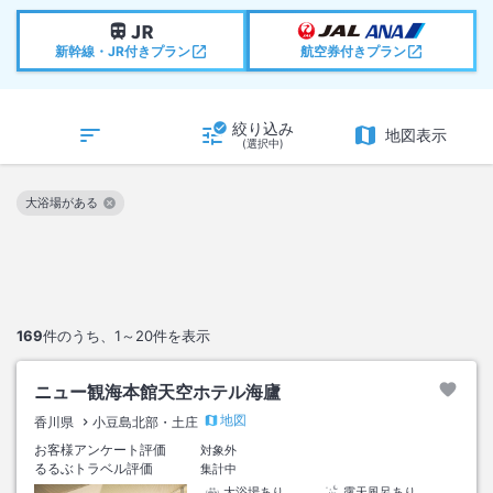
新幹線・JR付きプラン
航空券付きプラン
絞り込み
地図表示
(選択中)
大浴場がある
この絞り込み条件を解除
169
件のうち、
1～20
件を表示
ニュー観海本館天空ホテル海廬
地図
香川県
小豆島北部・土庄
お客様アンケート評価
対象外
るるぶトラベル評価
集計中
大浴場あり
露天風呂あり