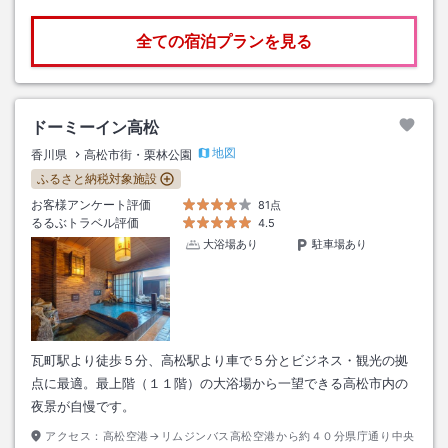
全ての宿泊プランを見る
ドーミーイン高松
地図
香川県
高松市街・栗林公園
ふるさと納税対象施設
お客様アンケート評価
81点
るるぶトラベル評価
4.5
大浴場あり
駐車場あり
瓦町駅より徒歩５分、高松駅より車で５分とビジネス・観光の拠
点に最適。最上階（１１階）の大浴場から一望できる高松市内の
夜景が自慢です。
アクセス：
高松空港→リムジンバス高松空港から約４０分県庁通り中央