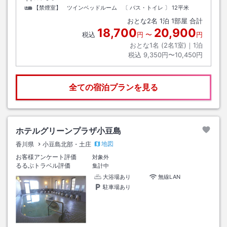
【禁煙室】 ツインベッドルーム 〔 バス・トイレ 〕
12平米
おとな
2
名
1
泊
1
部屋 合計
18,700
20,900
税込
円
〜
円
おとな1名 (
2
名1室)｜
1
泊
税込
9,350円〜10,450円
全ての宿泊プランを見る
ホテルグリーンプラザ小豆島
地図
香川県
小豆島北部・土庄
お客様アンケート評価
対象外
るるぶトラベル評価
集計中
大浴場あり
無線LAN
駐車場あり