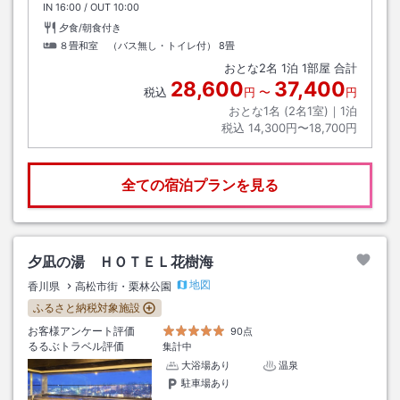
IN
チェックイン
16:00
/ OUT
チェックアウト
10:00
夕食/朝食付き
８畳和室 （バス無し・トイレ付）
8畳
おとな
2
名
1
泊
1
部屋 合計
28,600
37,400
税込
円
〜
円
おとな1名 (
2
名1室)｜
1
泊
税込
14,300円〜18,700円
全ての宿泊プランを見る
夕凪の湯 ＨＯＴＥＬ花樹海
地図
香川県
高松市街・栗林公園
ふるさと納税対象施設
お客様アンケート評価
90点
るるぶトラベル評価
集計中
大浴場あり
温泉
駐車場あり