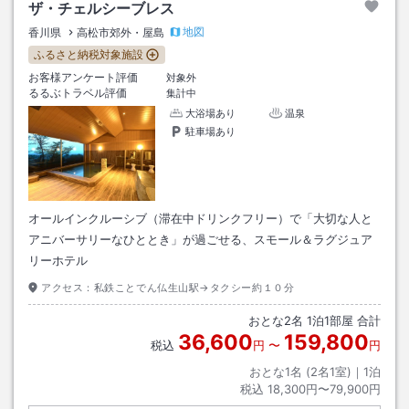
ザ・チェルシーブレス
地図
香川県
高松市郊外・屋島
ふるさと納税対象施設
お客様アンケート評価
対象外
るるぶトラベル評価
集計中
大浴場あり
温泉
駐車場あり
オールインクルーシブ（滞在中ドリンクフリー）で「大切な人と
アニバーサリーなひととき」が過ごせる、スモール＆ラグジュア
リーホテル
アクセス：
私鉄ことでん仏生山駅→タクシー約１０分
おとな
2
名
1
泊
1
部屋 合計
36,600
159,800
税込
円
〜
円
おとな1名 (
2
名1室)｜
1
泊
税込
18,300円〜79,900円