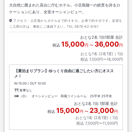
大自然に囲まれた高台に佇むホテル。小豆島随一の絶景を誇るロ
ケーションにあり、全室オーシャンビュー。
アクセス：
土庄港からホテルまで約４キロ。お車で約９分です。送迎を
ご入用の方は、事前にご連絡下さい。TEL 0879-62-8161
おとな
2
名
1
泊
1
部屋 合計
15,000
36,000
税込
円
〜
円
おとな1名 (
2
名1室)｜
1
泊
税込
7,500円〜18,000円
【素泊まりプラン】ゆっくり自由に過ごしたい方にオスス
メ！
IN
チェックイン
15:00
/ OUT
チェックアウト
10:00
食事なし
（D） オーシャンビュー 和風ツインルーム 25平米
25平米
おとな
2
名
1
泊
1
部屋 合計
15,000
23,000
税込
円
〜
円
おとな1名 (
2
名1室)｜
1
泊
税込
7,500円〜11,500円