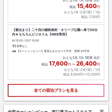
15,400
税込
円
おとな1名 (
2
名1室)｜
1
泊
税込
7,700円
【素泊まり】二十四の瞳映画村・オリーブ公園へ車で20分
内★もちろんビジネスも【WEB専用】
IN
チェックイン
15:00
/ OUT
チェックアウト
10:00
食事なし
【オーシャンビュー】客室おまかせ４０平米 禁煙
40平米
おとな
2
名
1
泊
1
部屋 合計
17,600
26,400
税込
円
〜
円
おとな1名 (
2
名1室)｜
1
泊
税込
8,800円〜13,200円
全ての宿泊プランを見る
全室オーシャンビュー 森口屋アートスクエア