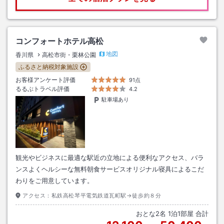
コンフォートホテル高松
地図
香川県
高松市街・栗林公園
ふるさと納税対象施設
お客様アンケート評価
91点
るるぶトラベル評価
4.2
駐車場あり
観光やビジネスに最適な駅近の立地による便利なアクセス、バラ
ンスよくヘルシーな無料朝食サービスオリジナル寝具によるこだ
わりをご用意しています。
アクセス：
私鉄高松琴平電気鉄道瓦町駅→徒歩約８分
おとな
2
名
1
泊
1
部屋 合計