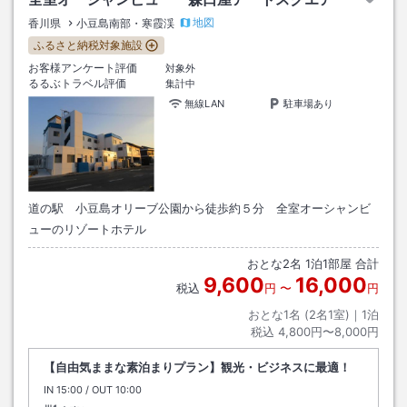
地図
香川県
小豆島南部・寒霞渓
ふるさと納税対象施設
お客様アンケート評価
対象外
るるぶトラベル評価
集計中
無線LAN
駐車場あり
道の駅 小豆島オリーブ公園から徒歩約５分 全室オーシャンビ
ューのリゾートホテル
おとな
2
名
1
泊
1
部屋 合計
9,600
16,000
税込
円
〜
円
おとな1名 (
2
名1室)｜
1
泊
税込
4,800円〜8,000円
【自由気ままな素泊まりプラン】観光・ビジネスに最適！
IN
チェックイン
15:00
/ OUT
チェックアウト
10:00