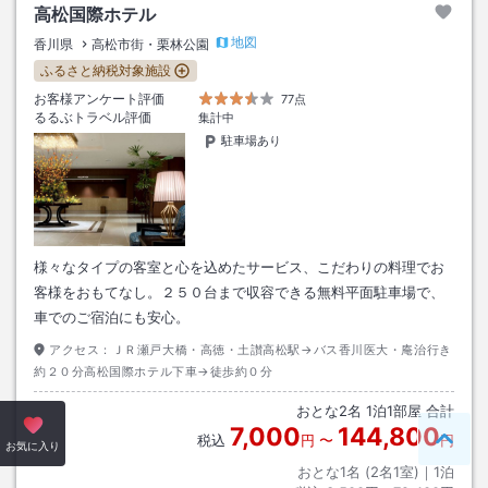
高松国際ホテル
地図
香川県
高松市街・栗林公園
ふるさと納税対象施設
お客様アンケート評価
77点
るるぶトラベル評価
集計中
駐車場あり
様々なタイプの客室と心を込めたサービス、こだわりの料理でお
客様をおもてなし。２５０台まで収容できる無料平面駐車場で、
車でのご宿泊にも安心。
アクセス：
ＪＲ瀬戸大橋・高徳・土讃高松駅→バス香川医大・庵治行き
約２０分高松国際ホテル下車→徒歩約０分
おとな
2
名
1
泊
1
部屋 合計
7,000
144,800
税込
円
〜
円
ペー
お気に入り
おとな1名 (
2
名1室)｜
1
泊