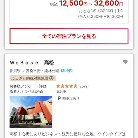
12,500
32,600
税込
円
〜
円
おとな1名 (
2
名1室)｜
1
泊
税込
6,250円〜16,300円
全ての宿泊プランを見る
ＷｅＢａｓｅ 高松
地図
香川県
高松市街・栗林公園
ふるさと納税対象施設
お客様アンケート評価
85点
るるぶトラベル評価
集計中
駐車場あり
高松中心街にありビジネス・観光に便利な立地。ツインタイプは