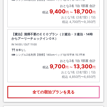
おとな
2
名
1
泊
1
部屋 合計
9,400
18,700
税込
円
〜
円
おとな1名 (
2
名1室)｜
1
泊
税込
4,700円〜9,350円
【素泊】清掃不要のＥＣＯプラン（２連泊・３連泊・14時
からアーリーチェックインＯＫ）
IN
チェックイン
14:00
/ OUT
チェックアウト
11:00
食事なし
シングル2名利用【喫煙】140cmベッド1台15平米
15.1平米
おとな
2
名
1
泊
1
部屋 合計
9,700
13,300
税込
円
〜
円
おとな1名 (
2
名1室)｜
1
泊
税込
4,850円〜6,650円
全ての宿泊プランを見る