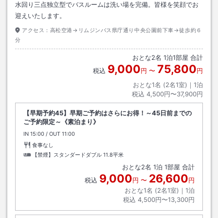
水回り三点独立型でバスルームは洗い場を完備。皆様を笑顔でお
迎えいたします。
アクセス：
高松空港→リムジンバス県庁通り中央公園前下車→徒歩約６
分
おとな
2
名
1
泊
1
部屋 合計
9,000
75,800
税込
円
〜
円
おとな1名 (
2
名1室)｜
1
泊
税込
4,500円〜37,900円
【早期予約45】早期ご予約はさらにお得！～45日前までの
ご予約限定～《素泊まり》
IN
チェックイン
15:00
/ OUT
チェックアウト
11:00
食事なし
【禁煙】スタンダードダブル
11.8平米
おとな
2
名
1
泊
1
部屋 合計
9,000
26,600
税込
円
〜
円
おとな1名 (
2
名1室)｜
1
泊
税込
4,500円〜13,300円