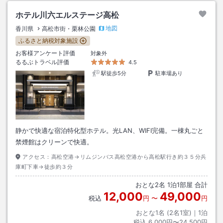
ホテル川六エルステージ高松
地図
香川県
高松市街・栗林公園
ふるさと納税対象施設
お客様アンケート評価
対象外
るるぶトラベル評価
4.5
駅徒歩5分
駐車場あり
静かで快適な宿泊特化型ホテル。光LAN、WIFI完備。一棟丸ごと
禁煙館はクリーンで快適。
アクセス：
高松空港→リムジンバス高松空港から高松駅行き約３５分兵
庫町下車→徒歩約３分
おとな
2
名
1
泊
1
部屋 合計
12,000
49,000
税込
円
〜
円
おとな1名 (
2
名1室)｜
1
泊
税込
6,000円〜24,500円