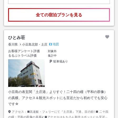
全ての宿泊プランを見る
ひとみ荘
地図
香川県
小豆島北部・土庄
お客様アンケート評価
対象外
るるぶトラベル評価
集計中
駐車場あり
小豆島の表玄関「土庄港」よりすぐ！二十四の瞳（平和の群像）
の真横、アクセス＆観光スポットにも至近だから初めてでも安心
です☆
アクセス：
■高速艇・フェリーにて『土庄港』下港、目の前! ■ 二十四
の瞳・平和の群像の真横♪ ■アクセスはもちろん観光スポットにも至近な