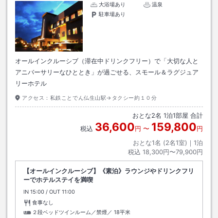
大浴場あり
温泉
駐車場あり
オールインクルーシブ（滞在中ドリンクフリー）で「大切な人と
アニバーサリーなひととき」が過ごせる、スモール＆ラグジュア
リーホテル
アクセス：
私鉄ことでん仏生山駅→タクシー約１０分
おとな
2
名
1
泊
1
部屋 合計
36,600
159,800
税込
円
〜
円
おとな1名 (
2
名1室)｜
1
泊
税込
18,300円〜79,900円
【オールインクルーシブ】《素泊》ラウンジやドリンクフリ
ーでホテルステイを満喫
IN
チェックイン
15:00
/ OUT
チェックアウト
11:00
食事なし
２段ベッドツインルーム／禁煙／
18平米