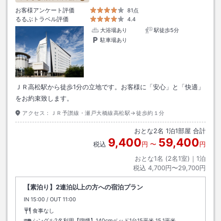
お客様アンケート評価
81点
るるぶトラベル評価
4.4
大浴場あり
駅徒歩5分
駐車場あり
ＪＲ高松駅から徒歩1分の立地です。お客様に「安心」と「快適」
をお約束致します。
アクセス：
ＪＲ予讃線・瀬戸大橋線高松駅→徒歩約１分
おとな
2
名
1
泊
1
部屋 合計
9,400
59,400
税込
円
〜
円
おとな1名 (
2
名1室)｜
1
泊
税込
4,700円〜29,700円
【素泊り】2連泊以上の方への宿泊プラン
IN
チェックイン
15:00
/ OUT
チェックアウト
11:00
食事なし
シングル2名利用【喫煙】140cmベッド1台15平米
15.1平米