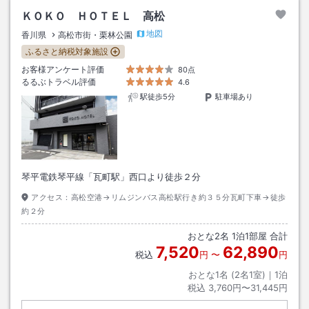
ＫＯＫＯ ＨＯＴＥＬ 高松
地図
香川県
高松市街・栗林公園
ふるさと納税対象施設
お客様アンケート評価
80点
るるぶトラベル評価
4.6
駅徒歩5分
駐車場あり
琴平電鉄琴平線「瓦町駅」西口より徒歩２分
アクセス：
高松空港→リムジンバス高松駅行き約３５分瓦町下車→徒歩
約２分
おとな
2
名
1
泊
1
部屋 合計
7,520
62,890
税込
円
〜
円
おとな1名 (
2
名1室)｜
1
泊
税込
3,760円〜31,445円