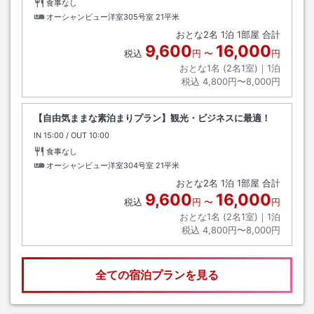
食事なし
オーシャンビュー洋室305号室
21平米
おとな
2
名
1
泊
1
部屋 合計
9,600
16,000
税込
円
〜
円
おとな1名 (
2
名1室)｜
1
泊
税込
4,800円〜8,000円
【自由気ままな素泊まりプラン】観光・ビジネスに最適！
IN
チェックイン
15:00
/ OUT
チェックアウト
10:00
食事なし
オーシャンビュー洋室304号室
21平米
おとな
2
名
1
泊
1
部屋 合計
9,600
16,000
税込
円
〜
円
おとな1名 (
2
名1室)｜
1
泊
税込
4,800円〜8,000円
全ての宿泊プランを見る