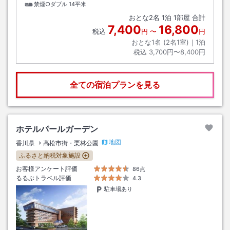
禁煙○ダブル
14平米
おとな
2
名
1
泊
1
部屋 合計
7,400
16,800
税込
円
〜
円
おとな1名 (
2
名1室)｜
1
泊
税込
3,700円〜8,400円
全ての宿泊プランを見る
ホテルパールガーデン
地図
香川県
高松市街・栗林公園
ふるさと納税対象施設
お客様アンケート評価
86点
るるぶトラベル評価
4.3
駐車場あり