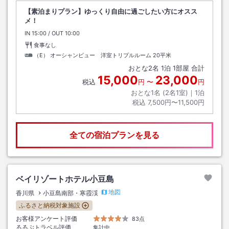
【素泊まりプラン】ゆっくり自由に過ごしたい方にオスス
メ！
IN
チェックイン
15:00
/ OUT
チェックアウト
10:00
食事なし
（E） オーシャンビュー 洋室トリプルルーム
20平米
おとな
2
名
1
泊
1
部屋 合計
15,000
23,000
税込
円
〜
円
おとな1名 (
2
名1室)｜
1
泊
税込
7,500円〜11,500円
全ての宿泊プランを見る
ベイリゾートホテル小豆島
地図
香川県
小豆島南部・寒霞渓
ふるさと納税対象施設
お客様アンケート評価
83点
るるぶトラベル評価
集計中