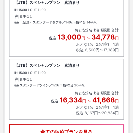
【JTB】スペシャルプラン 素泊まり
IN
チェックイン
15:00
/ OUT
チェックアウト
11:00
食事なし
〈禁煙〉スタンダードダブル／140cm幅×1台
14平米
おとな
2
名
1
泊
1
部屋 合計
13,000
34,778
税込
円
〜
円
おとな1名 (
2
名1室)｜
1
泊
税込
6,500円〜17,389円
【JTB】スペシャルプラン 素泊まり
IN
チェックイン
15:00
/ OUT
チェックアウト
11:00
食事なし
スタンダードツイン／120cm幅×2台
20平米
おとな
2
名
1
泊
1
部屋 合計
16,334
41,668
税込
円
〜
円
おとな1名 (
2
名1室)｜
1
泊
税込
8,167円〜20,834円
全ての宿泊プランを見る