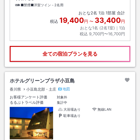
■禁煙■洋室ツイン－2名用
おとな
2
名
1
泊
1
部屋 合計
19,400
33,400
税込
円
〜
円
おとな1名 (
2
名1室)｜
1
泊
税込
9,700円〜16,700円
全ての宿泊プランを見る
ホテルグリーンプラザ小豆島
地図
香川県
小豆島北部・土庄
お客様アンケート評価
対象外
るるぶトラベル評価
集計中
大浴場あり
無線LAN
駐車場あり