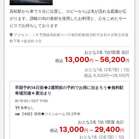
高松駅から車で５分に位置し、ロビーからは滝が流れる庭園が広
がります。讃岐の旬の食材を使用したお料理と、心をこめたサー
ビスでお待ちしております
アクセス：
ＪＲ予讃線高松駅→バス朝日町線朝日町行き約６分県立武道
館下車→徒歩約３分
おとな
2
名
1
泊
1
部屋 合計
13,000
56,200
税込
円
〜
円
おとな1名 (
2
名1室)｜
1
泊
税込
6,500円〜28,100円
早期予約14日前◆2週間前の予約でお得に泊まろう◆無料駐
車場完備★素泊まり
IN
チェックイン
15:00
/ OUT
チェックアウト
11:00
食事なし
【本館】禁煙◆ツインルーム
25.2平米
おとな
2
名
1
泊
1
部屋 合計
13,000
29,400
税込
円
〜
円
おとな1名 (
2
名1室)｜
1
泊