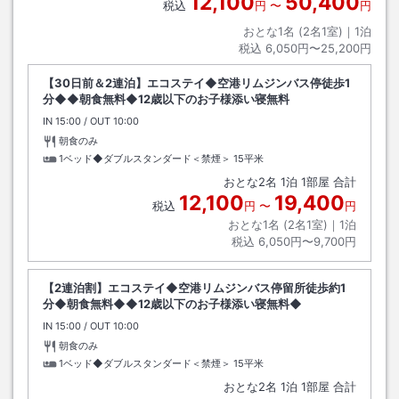
12,100
50,400
税込
円
〜
円
おとな1名 (
2
名1室)｜
1
泊
税込
6,050円〜25,200円
【30日前＆2連泊】エコステイ◆空港リムジンバス停徒歩1
分◆◆朝食無料◆12歳以下のお子様添い寝無料
IN
チェックイン
15:00
/ OUT
チェックアウト
10:00
朝食のみ
1ベッド◆ダブルスタンダード＜禁煙＞
15平米
おとな
2
名
1
泊
1
部屋 合計
12,100
19,400
税込
円
〜
円
おとな1名 (
2
名1室)｜
1
泊
税込
6,050円〜9,700円
【2連泊割】エコステイ◆空港リムジンバス停留所徒歩約1
分◆朝食無料◆◆12歳以下のお子様添い寝無料◆
IN
チェックイン
15:00
/ OUT
チェックアウト
10:00
朝食のみ
1ベッド◆ダブルスタンダード＜禁煙＞
15平米
おとな
2
名
1
泊
1
部屋 合計