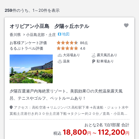
259
件のうち、
1～20
件を表示
オリビアン小豆島 夕陽ヶ丘ホテル
地図
香川県
小豆島北部・土庄
お客様アンケート評価
86点
るるぶトラベル評価
4.6
大浴場あり
露天風呂あり
温泉
駐車場あり
夕陽百選瀬戸内海絶景リゾート。美肌効果◎の天然温泉露天風
呂、テニスやゴルフ、ペットルームあり！
アクセス：
高松空港→リムジンバス高松駅下車→高速船・ジェット水中
翼船土庄港行き約３０分土庄港下船→タクシー約２０分／直島・小豆島間
チャーターフェリー
おとな
2
名
1
泊
1
部屋 合計
18,800
112,200
税込
円
〜
円