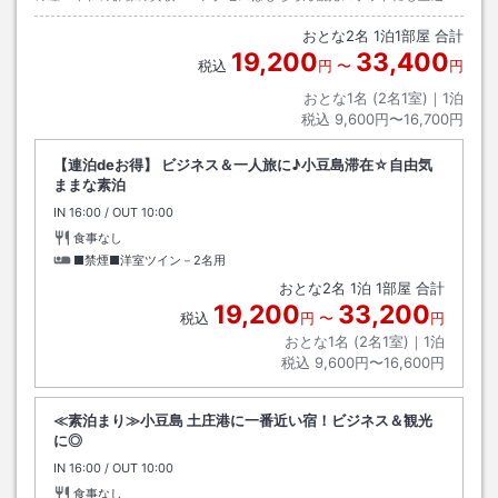
ので初めての小豆島でも安心してお越し頂けます。
おとな
2
名
1
泊
1
部屋 合計
19,200
33,400
税込
円
〜
円
おとな1名 (
2
名1室)｜
1
泊
税込
9,600円〜16,700円
【連泊deお得】 ビジネス＆一人旅に♪小豆島滞在☆自由気
ままな素泊
IN
チェックイン
16:00
/ OUT
チェックアウト
10:00
食事なし
■禁煙■洋室ツイン－2名用
おとな
2
名
1
泊
1
部屋 合計
19,200
33,200
税込
円
〜
円
おとな1名 (
2
名1室)｜
1
泊
税込
9,600円〜16,600円
≪素泊まり≫小豆島 土庄港に一番近い宿！ビジネス＆観光
に◎
IN
チェックイン
16:00
/ OUT
チェックアウト
10:00
食事なし