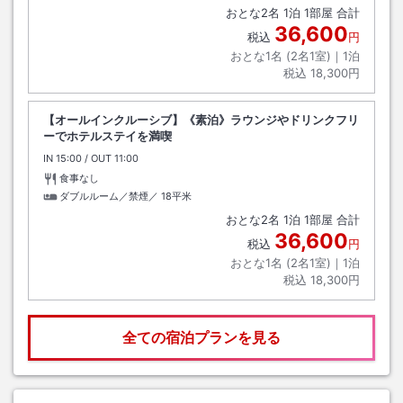
おとな
2
名
1
泊
1
部屋 合計
36,600
税込
円
おとな1名 (
2
名1室)｜
1
泊
税込
18,300円
【オールインクルーシブ】《素泊》ラウンジやドリンクフリ
ーでホテルステイを満喫
IN
チェックイン
15:00
/ OUT
チェックアウト
11:00
食事なし
ダブルルーム／禁煙／
18平米
おとな
2
名
1
泊
1
部屋 合計
36,600
税込
円
おとな1名 (
2
名1室)｜
1
泊
税込
18,300円
全ての宿泊プランを見る