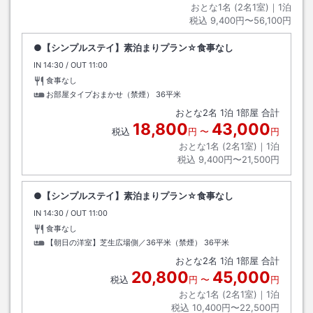
おとな1名 (
2
名1室)｜
1
泊
税込
9,400円〜56,100円
●【シンプルステイ】素泊まりプラン☆食事なし
IN
チェックイン
14:30
/ OUT
チェックアウト
11:00
食事なし
お部屋タイプおまかせ（禁煙）
36平米
おとな
2
名
1
泊
1
部屋 合計
18,800
43,000
税込
円
〜
円
おとな1名 (
2
名1室)｜
1
泊
税込
9,400円〜21,500円
●【シンプルステイ】素泊まりプラン☆食事なし
IN
チェックイン
14:30
/ OUT
チェックアウト
11:00
食事なし
【朝日の洋室】芝生広場側／36平米（禁煙）
36平米
おとな
2
名
1
泊
1
部屋 合計
20,800
45,000
税込
円
〜
円
おとな1名 (
2
名1室)｜
1
泊
税込
10,400円〜22,500円