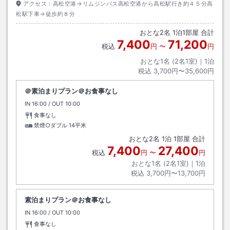
アクセス：
高松空港→リムジンバス高松空港から高松駅行き約４５分高
松駅下車→徒歩約８分
おとな
2
名
1
泊
1
部屋 合計
7,400
71,200
税込
円
〜
円
おとな1名 (
2
名1室)｜
1
泊
税込
3,700円〜35,600円
＠素泊まりプラン＠お食事なし
IN
チェックイン
16:00
/ OUT
チェックアウト
10:00
食事なし
禁煙○ダブル
14平米
おとな
2
名
1
泊
1
部屋 合計
7,400
27,400
税込
円
〜
円
おとな1名 (
2
名1室)｜
1
泊
税込
3,700円〜13,700円
素泊まりプラン＠お食事なし
IN
チェックイン
16:00
/ OUT
チェックアウト
10:00
食事なし