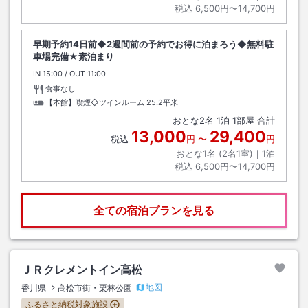
税込
6,500円〜14,700円
早期予約14日前◆2週間前の予約でお得に泊まろう◆無料駐
車場完備★素泊まり
IN
チェックイン
15:00
/ OUT
チェックアウト
11:00
食事なし
【本館】喫煙◇ツインルーム
25.2平米
おとな
2
名
1
泊
1
部屋 合計
13,000
29,400
税込
円
〜
円
おとな1名 (
2
名1室)｜
1
泊
税込
6,500円〜14,700円
全ての宿泊プランを見る
ＪＲクレメントイン高松
地図
香川県
高松市街・栗林公園
ふるさと納税対象施設