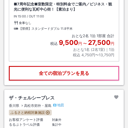
■7周年記念■室数限定・特別料金でご案内／ビジネス・観
光に便利な瓦町中心街！【素泊まり】
IN
チェックイン
15:00
/ OUT
チェックアウト
11:00
食事なし
【禁煙】スタンダードダブル
11.8平米
おとな
2
名
1
泊
1
部屋 合計
9,500
27,500
税込
円
〜
円
おとな1名 (
2
名1室)｜
1
泊
税込
4,750円〜13,750円
全ての宿泊プランを見る
ザ・チェルシーブレス
地図
香川県
高松市郊外・屋島
ふるさと納税対象施設
お客様アンケート評価
対象外
るるぶトラベル評価
集計中