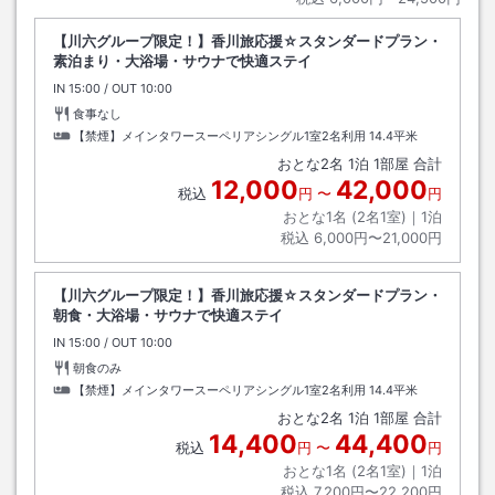
【川六グループ限定！】香川旅応援☆スタンダードプラン・
素泊まり・大浴場・サウナで快適ステイ
IN
チェックイン
15:00
/ OUT
チェックアウト
10:00
食事なし
【禁煙】メインタワースーペリアシングル1室2名利用
14.4平米
おとな
2
名
1
泊
1
部屋 合計
12,000
42,000
税込
円
〜
円
おとな1名 (
2
名1室)｜
1
泊
税込
6,000円〜21,000円
【川六グループ限定！】香川旅応援☆スタンダードプラン・
朝食・大浴場・サウナで快適ステイ
IN
チェックイン
15:00
/ OUT
チェックアウト
10:00
朝食のみ
【禁煙】メインタワースーペリアシングル1室2名利用
14.4平米
おとな
2
名
1
泊
1
部屋 合計
14,400
44,400
税込
円
〜
円
おとな1名 (
2
名1室)｜
1
泊
税込
7,200円〜22,200円