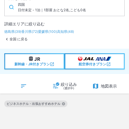
四国
日付未定 - 1泊｜1部屋 おとな2名,こども0名
詳細エリアに絞り込む
徳島県
(
39
)
香川県
(
72
)
愛媛県
(
100
)
高知県
(
48
)
全国 に戻る
新幹線・JR付きプラン
航空券付きプラン
絞り込み
地図表示
(選択中)
ビジネスホテル・出張おすすめホテル
この絞り込み条件を解除